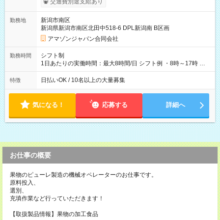
交通費別途支給あり
月25日支払い ※時間外手当、別途支給 ※深夜割増賃金 (22:00～
翌5:00までは時給が25%UPします) ☆給与前払い制度有！
新潟市南区
勤務地
☆Amazon直雇用で安定して働けます！ 【試用期間】試用期間
新潟県新潟市南区北田中518-6 DPL新潟南 B区画
あり 試用期間の長さ：1週間 雇用形態、給与は本採用時と同じ
です。
アマゾンジャパン合同会社
シフト制
勤務時間
1日あたりの実働時間：最大8時間/日 シフト例 ・8時～17時 ・
12時～21時
日払いOK / 10名以上の大量募集
特徴
気になる！
応募する
詳細へ
お仕事の概要
果物のピューレ製造の機械オペレーターのお仕事です。
原料投入、
選別、
充填作業など行っていただきます！
【取扱製品情報】果物の加工食品