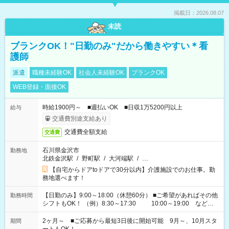
掲載日：2026.08.07
未読
ブランクOK！"日勤のみ"だから働きやすい＊看
護師
派遣
職種未経験OK
社会人未経験OK
ブランクOK
WEB登録・面接OK
時給1900円～ ■週払いOK ■日収1万5200円以上
給与
交通費別途支給あり
交通費全額支給
交通費
石川県金沢市
勤務地
北鉄金沢駅
/
野町駅
/
大河端駅
/
…
【自宅からドアtoドアで30分以内】介護施設でのお仕事。勤
務地選べます！
【日勤のみ】9:00～18:00（休憩60分） ■ご希望があればその他
勤務時間
シフトもOK！ （例）8:30～17:30 10:00～19:00 など
「家族とお休みを合わせたい」 「余裕を持って夕飯の準備がし
たい」 「できれば残業はしたくない」 など、ご希望があれば教
2ヶ月～ ■ご応募から最短3日後に開始可能 9月～、10月スタ
期間
えてくださいね。 ※Wワーク希望の方へ 今ご覧のお仕事で希望