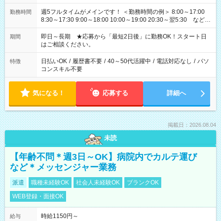
週5フルタイムがメインです！ ＜勤務時間の例＞ 8:00～17:00
勤務時間
8:30～17:30 9:00～18:00 10:00～19:00 20:30～翌5:30 など ★
その他にも勤務時間多数！ 日勤のみ、残業なし、交替制など
ご希望を教えてください！
即日～長期 ★応募から「最短2日後」に勤務OK！スタート日
期間
はご相談ください。
日払いOK
/
履歴書不要
/
40～50代活躍中
/
電話対応なし
/
パソ
特徴
コンスキル不要
気になる！
応募する
詳細へ
掲載日：2026.08.04
未読
【年齢不問＊週3日～OK】病院内でカルテ運び
など＊メッセンジャー業務
派遣
職種未経験OK
社会人未経験OK
ブランクOK
WEB登録・面接OK
時給1150円～
給与