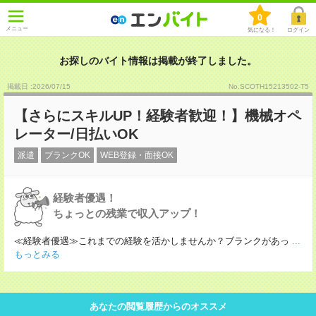
0
メニュー
気になる！
ログイン
お探しのバイト情報は掲載が終了しました。
掲載日 :2026
/
07
/
15
No.SCOTH15213502-T5
【さらにスキルUP！経験者歓迎！】機械オペ
レーター/日払いOK
派遣
ブランクOK
WEB登録・面接OK
経験者優遇！
ちょっとの残業で収入アップ！
≪経験者優遇≫これまでの経験を活かしませんか？ブランクがあっ
...
もっとみる
あなたの閲覧履歴からのオススメ