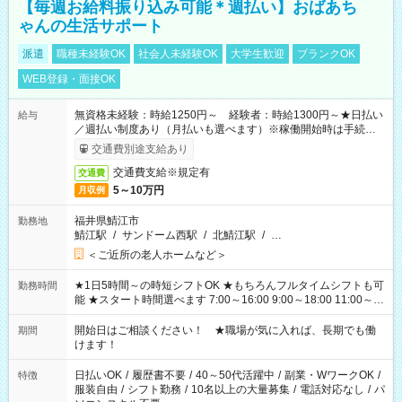
【毎週お給料振り込み可能＊週払い】おばあち
ゃんの生活サポート
派遣
職種未経験OK
社会人未経験OK
大学生歓迎
ブランクOK
WEB登録・面接OK
無資格未経験：時給1250円～ 経験者：時給1300円～★日払い
給与
／週払い制度あり（月払いも選べます）※稼働開始時は手続き完
了次第のお支払いとなります。
交通費別途支給あり
交通費支給※規定有
交通費
5～10万円
月収例
福井県鯖江市
勤務地
鯖江駅
/
サンドーム西駅
/
北鯖江駅
/
…
＜ご近所の老人ホームなど＞
★1日5時間～の時短シフトOK ★もちろんフルタイムシフトも可
勤務時間
能 ★スタート時間選べます 7:00～16:00 9:00～18:00 11:00～
20:00 など 残業なし！ ※Wワークの場合、他のお仕事と合わせ
週40時間超の就業はご案内できません ※法令に基づき、週20時
開始日はご相談ください！ ★職場が気に入れば、長期でも働
期間
間以上勤務は社会保険への加入対象となります ※労働者派遣法
けます！
（日雇い派遣の原則禁止）により、短時間・短期間の就業はご
案内が難しい場合があります
日払いOK
/
履歴書不要
/
40～50代活躍中
/
副業・WワークOK
/
特徴
服装自由
/
シフト勤務
/
10名以上の大量募集
/
電話対応なし
/
パ