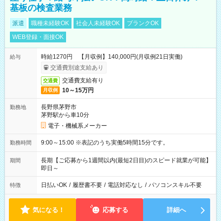
基板の検査業務
派遣
職種未経験OK
社会人未経験OK
ブランクOK
WEB登録・面接OK
時給1270円 【月収例】140,000円(月収例21日実働)
給与
交通費別途支給あり
交通費支給有り
交通費
10～15万円
月収例
長野県茅野市
勤務地
茅野駅から車10分
電子・機械系メーカー
9:00～15:00 ※表記のうち実働5時間15分です。
勤務時間
長期【ご応募から1週間以内(最短2日目)のスピード就業が可能】
期間
即日～
日払いOK
/
履歴書不要
/
電話対応なし
/
パソコンスキル不要
特徴
気になる！
応募する
詳細へ