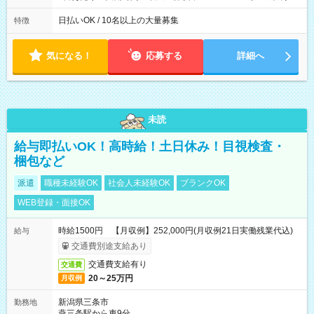
働8時間） ※週5日勤務（場所次第では週4も有り） ※配達状況
によって時間外での勤務可能性有り ※案件により多少の前後あ
日払いOK / 10名以上の大量募集
特徴
り ※配達が完了次第、帰社OKです
気になる！
応募する
詳細へ
未読
給与即払いOK！高時給！土日休み！目視検査・
梱包など
派遣
職種未経験OK
社会人未経験OK
ブランクOK
WEB登録・面接OK
時給1500円 【月収例】252,000円(月収例21日実働残業代込)
給与
交通費別途支給あり
交通費支給有り
交通費
20～25万円
月収例
新潟県三条市
勤務地
燕三条駅から車9分