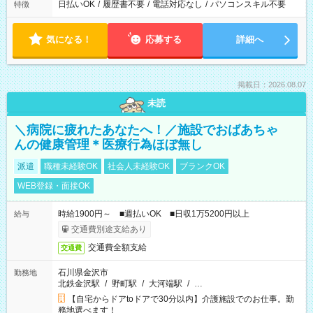
日払いOK
/
履歴書不要
/
電話対応なし
/
パソコンスキル不要
特徴
気になる！
応募する
詳細へ
掲載日：2026.08.07
未読
＼病院に疲れたあなたへ！／施設でおばあちゃ
んの健康管理＊医療行為ほぼ無し
派遣
職種未経験OK
社会人未経験OK
ブランクOK
WEB登録・面接OK
時給1900円～ ■週払いOK ■日収1万5200円以上
給与
交通費別途支給あり
交通費全額支給
交通費
石川県金沢市
勤務地
北鉄金沢駅
/
野町駅
/
大河端駅
/
…
【自宅からドアtoドアで30分以内】介護施設でのお仕事。勤
務地選べます！