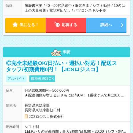
履歴書不要
/
40～50代活躍中
/
服装自由
/
シフト勤務
/
10名以
特徴
上の大量募集
/
電話対応なし
/
パソコンスキル不要
気になる！
応募する
詳細へ
未読
◎完全未経験OK/日払い・週払い対応！配送ス
タッフ/初期費用0円！【JCSロジスコ】
アルバイト
職種未経験OK
月給300,000円～500,000円
給与
★配達個数が増えるとさらに給与UP！ 1番稼ぐ人で月120万ほ
ど！ ・主要都市エリア 月収55万円／週5日稼働 月収65万~112
万円／週6日稼働 ・地方郊外エリア 月収40万円／週5日稼働 月
長野県東筑摩郡
勤務地
収40万円~50万円／週6日稼働 ＜モデルイメージ＞ ■月収50万
長野県東筑摩郡朝日村
円 (27歳男性/江東区在住)※元建築関係 1日150個配達×25日勤務
JCSロジスコ株式会社
(日休み) ■月収80万円(43歳男性/墨田区在住)※元営業 1日200個
配達×25日勤務(月休み) 【試用期間】試用期間なし
シフト制
勤務時間
1日あたりの実働時間：最大8時間/日 8:00～20:00（シフト制/実