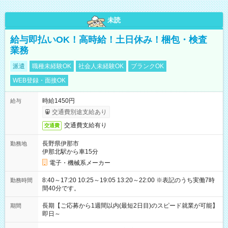
未読
給与即払いOK！高時給！土日休み！梱包・検査
業務
派遣
職種未経験OK
社会人未経験OK
ブランクOK
WEB登録・面接OK
時給1450円
給与
交通費別途支給あり
交通費支給有り
交通費
長野県伊那市
勤務地
伊那北駅から車15分
電子・機械系メーカー
8:40～17:20 10:25～19:05 13:20～22:00 ※表記のうち実働7時
勤務時間
間40分です。
長期【ご応募から1週間以内(最短2日目)のスピード就業が可能】
期間
即日～