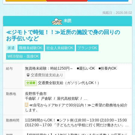
掲載日：2026.08.02
未読
≪ジモトで時短！！≫近所の施設で身の回りの
お手伝いなど
派遣
職種未経験OK
社会人未経験OK
ブランクOK
WEB登録・面接OK
無資格未経験：時給1250円～ ■週払いOK ■扶養内OK
給与
交通費別途支給あり
交通費全額支給（ガソリン代もOK！）
交通費
長野県千曲市
勤務地
千曲駅
/
戸倉駅
/
屋代高校前駅
/
…
≪自宅からドアtoドアで30分以内！≫ご希望の勤務地を紹介
します。
1日5時間からOK！ ■シフト例 (1)8:00～13:00 (2)10:00～15:00
勤務時間
(3)12:00～17:00 「子どもたちが学校に行く間だけ働きたい」
「余裕を持って夕飯の準備がしたい」 「午前中は働いて、午後
はプライベートの時間にしたい」 など、ご希望を教えてくださ