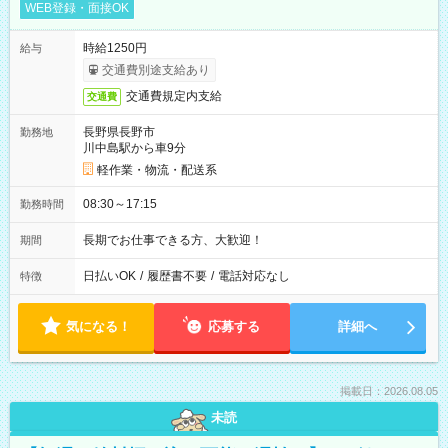
WEB登録・面接OK
時給1250円
給与
交通費別途支給あり
交通費規定内支給
交通費
長野県長野市
勤務地
川中島駅から車9分
軽作業・物流・配送系
08:30～17:15
勤務時間
長期でお仕事できる方、大歓迎！
期間
日払いOK
/
履歴書不要
/
電話対応なし
特徴
気になる！
応募する
詳細へ
掲載日：2026.08.05
未読