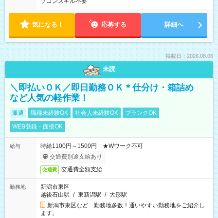
ソコンスキル不要
気になる！
応募する
詳細へ
掲載日：2026.08.06
未読
＼即払いＯＫ／即日勤務ＯＫ＊仕分け・箱詰め
など人気の軽作業！
派遣
職種未経験OK
社会人未経験OK
ブランクOK
WEB登録・面接OK
時給1100円～1500円 ★Wワーク不可
給与
交通費別途支給あり
交通費全額支給
交通費
新潟市東区
勤務地
越後石山駅
/
東新潟駅
/
大形駅
新潟市東区など…勤務地多数！通いやすい勤務地をご紹介し
ます。