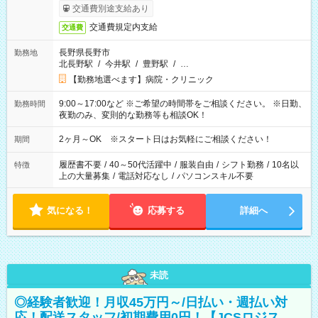
交通費別途支給あり
交通費規定内支給
交通費
長野県長野市
勤務地
北長野駅
/
今井駅
/
豊野駅
/
…
【勤務地選べます】病院・クリニック
9:00～17:00など ※ご希望の時間帯をご相談ください。 ※日勤、
勤務時間
夜勤のみ、変則的な勤務等も相談OK！
2ヶ月～OK ※スタート日はお気軽にご相談ください！
期間
履歴書不要
/
40～50代活躍中
/
服装自由
/
シフト勤務
/
10名以
特徴
上の大量募集
/
電話対応なし
/
パソコンスキル不要
気になる！
応募する
詳細へ
未読
◎経験者歓迎！月収45万円～/日払い・週払い対
応！配送スタッフ/初期費用0円！【JCSロジス