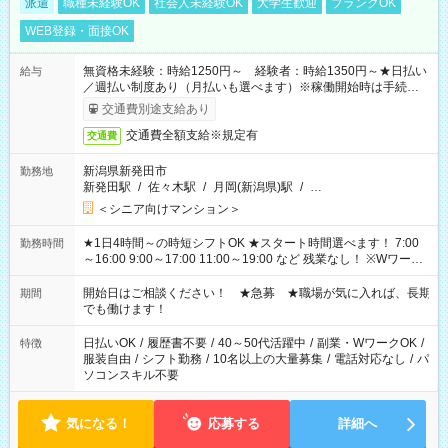
派遣
職種未経験OK
社会人未経験OK
大学生歓迎
ブランクOK
WEB登録・面接OK
無資格未経験：時給1250円～ 経験者：時給1350円～★日払い
給与
／週払い制度あり（月払いも選べます）※稼働開始時は手続き完
了次第のお支払いとなります。
交通費別途支給あり
交通費全額支給※規定有
交通費
新潟県新発田市
勤務地
新発田駅
/
佐々木駅
/
月岡(新潟県)駅
/
…
＜シニア向けマンション＞
★1日4時間～の時短シフトOK ★スタート時間選べます！ 7:00
勤務時間
～16:00 9:00～17:00 11:00～19:00 など 残業なし！ ※Wワーク
の場合、他のお仕事と合わせ週40時間超の就業はご案内できま
せん ※法令に基づき、週20時間以上勤務は社会保険への加入対
開始日はご相談ください！ ★急募 ★職場が気に入れば、長期
期間
象となります ※労働者派遣法（日雇い派遣の原則禁止）によ
でも働けます！
り、短時間・短期間の就業はご案内が難しい場合があります
日払いOK
/
履歴書不要
/
40～50代活躍中
/
副業・WワークOK
/
特徴
服装自由
/
シフト勤務
/
10名以上の大量募集
/
電話対応なし
/
パ
ソコンスキル不要
気になる！
応募する
詳細へ