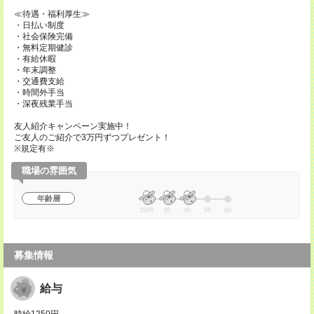
≪待遇・福利厚生≫
・日払い制度
・社会保険完備
・無料定期健診
・有給休暇
・年末調整
・交通費支給
・時間外手当
・深夜残業手当
友人紹介キャンペーン実施中！
ご友人のご紹介で3万円ずつプレゼント！
※規定有※
職場の雰囲気
年齢層
20代
30
40
50
60
募集情報
給与