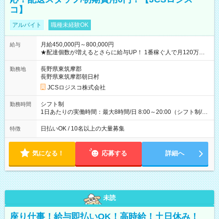
コ】
アルバイト
職種未経験OK
月給450,000円～800,000円
給与
★配達個数が増えるとさらに給与UP！ 1番稼ぐ人で月120万ほ
ど！ ・主要都市エリア 月収55万円／週5日稼働 月収65万~112
万円／週6日稼働 ・地方郊外エリア 月収40万円／週5日稼働 月
長野県東筑摩郡
勤務地
収40万円~50万円／週6日稼働 ＜モデルイメージ＞ ■月収50万
長野県東筑摩郡朝日村
円 (27歳男性/江東区在住)※元建築関係 1日150個配達×25日勤務
JCSロジスコ株式会社
(日休み) ■月収80万円(43歳男性/墨田区在住)※元営業 1日200個
配達×25日勤務(月休み) 【試用期間】試用期間なし
シフト制
勤務時間
1日あたりの実働時間：最大8時間/日 8:00～20:00（シフト制/実
働8時間） ※週5日勤務（場所次第では週4も有り） ※配達状況
によって時間外での勤務可能性有り ※案件により多少の前後あ
日払いOK / 10名以上の大量募集
特徴
り ※配達が完了次第、帰社OKです
気になる！
応募する
詳細へ
未読
座り仕事！給与即払いOK！高時給！土日休み！