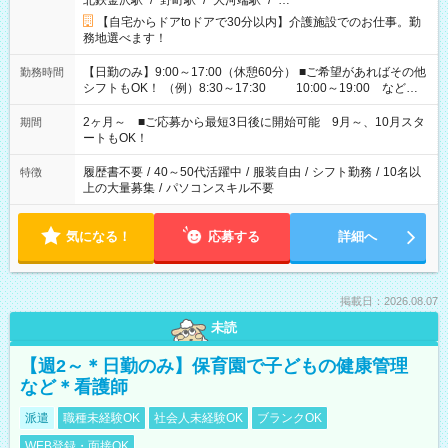
北鉄金沢駅
/
野町駅
/
大河端駅
/
…
【自宅からドアtoドアで30分以内】介護施設でのお仕事。勤
務地選べます！
【日勤のみ】9:00～17:00（休憩60分） ■ご希望があればその他
勤務時間
シフトもOK！ （例）8:30～17:30 10:00～19:00 など
「家族とお休みを合わせたい」 「できれば残業はしたくない」
など、あなたのご希望に沿ったお仕事をご紹介します！ ※Wワ
2ヶ月～ ■ご応募から最短3日後に開始可能 9月～、10月スタ
期間
ーク希望の方へ 今ご覧のお仕事で希望する勤務時間と、もう1つ
ートもOK！
のお仕事の勤務時間。 合計で週40時間を超える場合は応募でき
ません
履歴書不要
/
40～50代活躍中
/
服装自由
/
シフト勤務
/
10名以
特徴
上の大量募集
/
パソコンスキル不要
気になる！
応募する
詳細へ
掲載日：2026.08.07
未読
【週2～＊日勤のみ】保育園で子どもの健康管理
など＊看護師
派遣
職種未経験OK
社会人未経験OK
ブランクOK
WEB登録・面接OK