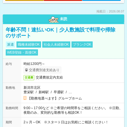
掲載日：2026.08.07
未読
年齢不問！速払いOK｜少人数施設で料理や掃除
のサポート
派遣
職種未経験OK
社会人未経験OK
ブランクOK
WEB登録・面接OK
時給1200円～
給与
交通費別途支給あり
交通費規定内支給
交通費
新潟市北区
勤務地
豊栄駅
/
新崎駅
/
早通駅
/
…
【勤務地選べます】グループホーム
9:00～17:00など ※ご希望の時間帯をご相談ください。 ※日勤、
勤務時間
夜勤のみ、変則的な勤務等も相談OK！
2ヶ月～OK ※スタート日はお気軽にご相談ください！
期間