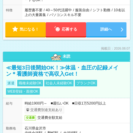
ートもOK！
する勤務時間と、もう1つのお仕事の勤務時間。 合計で週40時
間を超える場合は応募できません
履歴書不要
/
40～50代活躍中
/
服装自由
/
シフト勤務
/
10名以
特徴
上の大量募集
/
パソコンスキル不要
気になる！
応募する
詳細へ
掲載日：2026.08.07
未読
≪最短3日後開始OK！≫体温・血圧の記録メイ
ン＊看護師資格で高収入Get！
派遣
職種未経験OK
社会人未経験OK
ブランクOK
WEB登録・面接OK
時給1900円～ ■週払いOK ■日収1万5200円以上
給与
交通費別途支給あり
交通費全額支給
交通費
石川県金沢市
勤務地