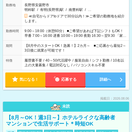
長野県安曇野市
勤務地
明科駅
/
有明(長野県)駅
/
南豊科駅
/
…
≪自宅からドアtoドアで30分以内！≫ご希望の勤務地を紹介
します。
9:00～18:00（休憩60分） ■ご希望があれば下記シフトもOK！
勤務時間
早番 7:00～16:00 遅番 10:00～19:00 夜勤 16:30～翌9:30 「家族
と休みを合わせたい」 「余裕を持って夕飯の準備がしたい」
「できれば残業はしたくない」 など、ご希望を教えてください
【8月中のスタートOK！急募！】2カ月～ ■ご応募から最短2～
期間
ね。 ※Wワーク希望の方へ 今ご覧のお仕事で希望する勤務時間
3日後に就業が可能です！
と、もう1つのお仕事の勤務時間。 合計で週40時間を超える場
合は応募できません。
履歴書不要
/
40～50代活躍中
/
服装自由
/
シフト勤務
/
10名以
特徴
上の大量募集
/
電話対応なし
/
パソコンスキル不要
気になる！
応募する
詳細へ
掲載日：2026.08.06
未読
【8月～OK！週3日～】ホテルライクな高齢者
マンションで生活サポート＊時短OK