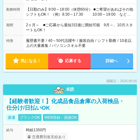
【日勤のみ】9:00～18:00（休憩60分） ■ご希望があればその他
勤務時間
シフトもOK！ （例）8:30～17:30 10:00～19:00 など
「家族とお休みを合わせたい」 「できれば残業はしたくない」
など、あなたのご希望に沿ったお仕事をご紹介します！ ※Wワ
2ヶ月～ ■ご応募から最短3日後に開始可能 9月～、10月スタ
期間
ーク希望の方へ 今ご覧のお仕事で希望する勤務時間と、もう1つ
ートもOK！
のお仕事の勤務時間。 合計で週40時間を超える場合は応募でき
ません
履歴書不要
/
40～50代活躍中
/
服装自由
/
シフト勤務
/
10名以
特徴
上の大量募集
/
パソコンスキル不要
気になる！
応募する
詳細へ
掲載日：2026.08.05
未読
【経験者歓迎！】化成品食品倉庫の入荷検品・
仕分け/日払いOK
派遣
ブランクOK
WEB登録・面接OK
時給1350円
給与
交通費別途支給あり