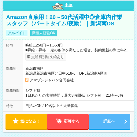
未読
Amazon直雇用！20～50代活躍中◎倉庫内作業
スタッフ（パートタイム/夜勤）｜新潟南DS
アルバイト
職種未経験OK
時給1,250円～1,563円
給与
■昇給・昇格 一定の条件を満たした場合、契約更新の際に年2回
まで昇給の機会があります。 ■正社員登用制度あり ※月末締/翌
交通費別途支給あり
月25日支払い ※時間外手当、別途支給 ※深夜割増賃金 (22:00～
翌5:00までは時給が25%UPします) ☆給与前払い制度有！
新潟市南区
勤務地
☆Amazon直雇用で安定して働けます！ 【試用期間】試用期間
新潟県新潟市南区北田中518-6 DPL新潟南A区画
あり 試用期間の長さ：1週間 雇用形態、給与は本採用時と同じ
です。
アマゾンジャパン合同会社
シフト制
勤務時間
1日あたりの実働時間：最大8時間/日 シフト例 ・21時～6時
日払いOK / 10名以上の大量募集
特徴
気になる！
応募する
詳細へ