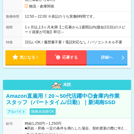
物流・倉庫関係
12:50～22:00 ※表記のうち実働8時間です。
勤務時間
1ヶ月以上3ヶ月未満【ご応募から1週間以内(最短2日目)のスピ
期間
ード就業が可能】即日～
日払いOK
/
履歴書不要
/
電話対応なし
/
パソコンスキル不要
特徴
気になる！
応募する
詳細へ
未読
Amazon直雇用！20～50代活躍中◎倉庫内作業
スタッフ（パートタイム/日勤）｜新潟南SSD
アルバイト
職種未経験OK
時給1,250円～1,250円
給与
■昇給・昇格 一定の条件を満たした場合、契約更新の際に年2回
まで昇給の機会があります。 ■正社員登用制度あり ※月末締/翌