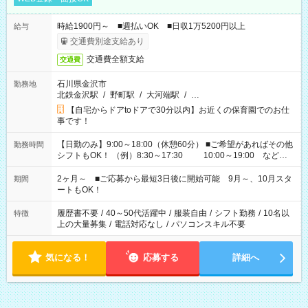
時給1900円～ ■週払いOK ■日収1万5200円以上
給与
交通費別途支給あり
交通費全額支給
交通費
石川県金沢市
勤務地
北鉄金沢駅
/
野町駅
/
大河端駅
/
…
【自宅からドアtoドアで30分以内】お近くの保育園でのお仕
事です！
【日勤のみ】9:00～18:00（休憩60分） ■ご希望があればその他
勤務時間
シフトもOK！ （例）8:30～17:30 10:00～19:00 など
「家族とお休みを合わせたい」 「余裕を持って夕飯の準備がし
たい」 「できれば残業はしたくない」 など、ご希望があれば教
2ヶ月～ ■ご応募から最短3日後に開始可能 9月～、10月スタ
期間
えてくださいね。 ※Wワーク希望の方へ 今ご覧のお仕事で希望
ートもOK！
する勤務時間と、もう1つのお仕事の勤務時間。 合計で週40時
間を超える場合は応募できません
履歴書不要
/
40～50代活躍中
/
服装自由
/
シフト勤務
/
10名以
特徴
上の大量募集
/
電話対応なし
/
パソコンスキル不要
気になる！
応募する
詳細へ