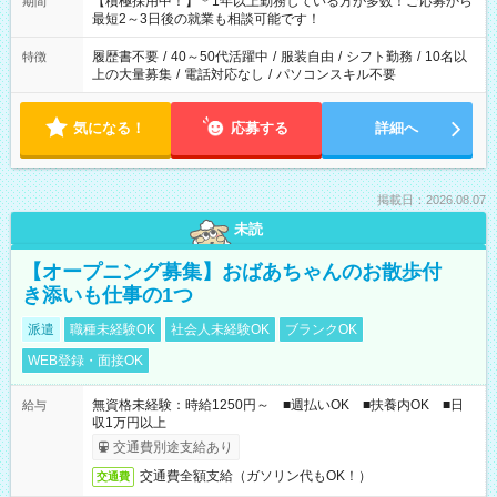
【積極採用中！】＊1年以上勤務している方が多数！ご応募から
期間
いね。 ※Wワーク希望の方へ 今ご覧のお仕事で希望する勤務時
最短2～3日後の就業も相談可能です！
間と、もう1つのお仕事の勤務時間。 合計で週40時間を超える
場合は応募できません。
履歴書不要
/
40～50代活躍中
/
服装自由
/
シフト勤務
/
10名以
特徴
上の大量募集
/
電話対応なし
/
パソコンスキル不要
気になる！
応募する
詳細へ
掲載日：2026.08.07
未読
【オープニング募集】おばあちゃんのお散歩付
き添いも仕事の1つ
派遣
職種未経験OK
社会人未経験OK
ブランクOK
WEB登録・面接OK
無資格未経験：時給1250円～ ■週払いOK ■扶養内OK ■日
給与
収1万円以上
交通費別途支給あり
交通費全額支給（ガソリン代もOK！）
交通費