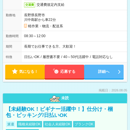
交通費規定内支給
交通費
長野県長野市
勤務地
川中島駅から車22分
軽作業・物流・配送系
08:30～12:00
勤務時間
長期でお仕事できる方、大歓迎！
期間
日払いOK
/
履歴書不要
/
40～50代活躍中
/
電話対応なし
特徴
気になる！
応募する
詳細へ
掲載日：2026.08.05
未読
【未経験OK！ビギナー活躍中！】仕分け・梱
包・ピッキング/日払いOK
派遣
職種未経験OK
社会人未経験OK
ブランクOK