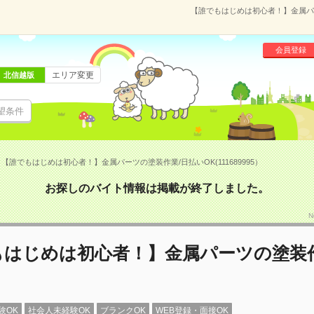
【誰でもはじめは初心者！】金属パーツ
会員登録
エリア変更
北信越版
望条件
【誰でもはじめは初心者！】金属パーツの塗装作業/日払いOK(111689995）
お探しのバイト情報は掲載が終了しました。
N
もはじめは初心者！】金属パーツの塗装作
験OK
社会人未経験OK
ブランクOK
WEB登録・面接OK