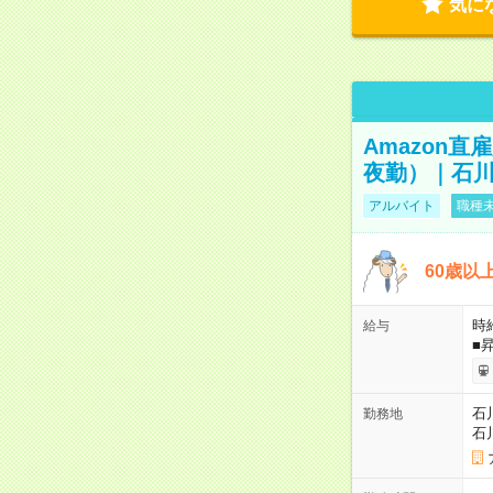
気に
Amazon
夜勤）｜石川
アルバイト
職種未
60歳以
時給
給与
■
石
勤務地
石