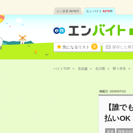
エン派遣
5076
件
エン バイト
9279
件
0
気になるリスト
保存した希
バイトTOP
北信越
石川県
野々市市
掲載日 :
2026
/
07
/
22
【誰で
払いOK
派遣
職種未経