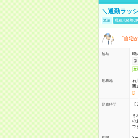
＼通勤ラッ
派遣
職種未経験O
「自宅
時
給与
交
石
勤務地
西
【
勤務時間
1
き
の
で
2
期間