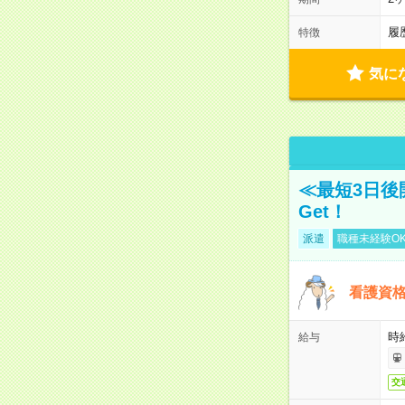
履
特徴
気に
≪最短3日後
Get！
派遣
職種未経験O
看護資
時
給与
交