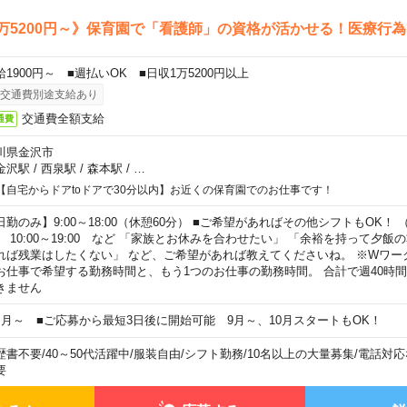
万5200円～》保育園で「看護師」の資格が活かせる！医療行
給1900円～ ■週払いOK ■日収1万5200円以上
交通費別途支給あり
交通費全額支給
通費
川県金沢市
金沢駅
/
西泉駅
/
森本駅
/
…
【自宅からドアtoドアで30分以内】お近くの保育園でのお仕事です！
日勤のみ】9:00～18:00（休憩60分） ■ご希望があればその他シフトもOK！ （例）
0:00～19:00 など 「家族とお休みを合わせたい」 「余裕を持って夕飯
れば残業はしたくない」 など、ご希望があれば教えてくださいね。 ※Wワー
お仕事で希望する勤務時間と、もう1つのお仕事の勤務時間。 合計で週40時
きません
ヶ月～ ■ご応募から最短3日後に開始可能 9月～、10月スタートもOK！
歴書不要
/
40～50代活躍中
/
服装自由
/
シフト勤務
/
10名以上の大量募集
/
電話対応
要