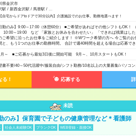
川県金沢市
沢駅
/
新西金沢駅
/
馬替駅
/
…
【自宅からドアtoドアで30分以内】介護施設でのお仕事。勤務地選べます！
日勤のみ】9:00～17:00（休憩60分） ■ご希望があればその他シフトもOK！ （例）
0:00～19:00 など 「家族とお休みを合わせたい」 「できれば残業はし
のご希望に沿ったお仕事をご紹介します！ ※Wワーク希望の方へ 今ご覧のお
間と、もう1つのお仕事の勤務時間。 合計で週40時間を超える場合は応募で
ヶ月～ ■ご応募から最短3日後に開始可能 9月～、10月スタートもOK！
歴書不要
/
40～50代活躍中
/
服装自由
/
シフト勤務
/
10名以上の大量募集
/
パソコン
なる！
応募する
詳
未読
勤のみ】保育園で子どもの健康管理など＊看護師
K
社会人未経験OK
ブランクOK
WEB登録・面接OK