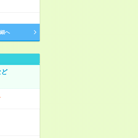
細へ
など
町