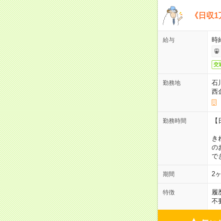
《日収1
時
給与
交
石
勤務地
西
【
勤務時間
1
き
の
で
2
期間
履
特徴
不