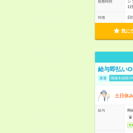
シ
勤務時間
1
日
特徴
気に
給与即払いO
派遣
職種未経験O
土日休
時給
給与
交