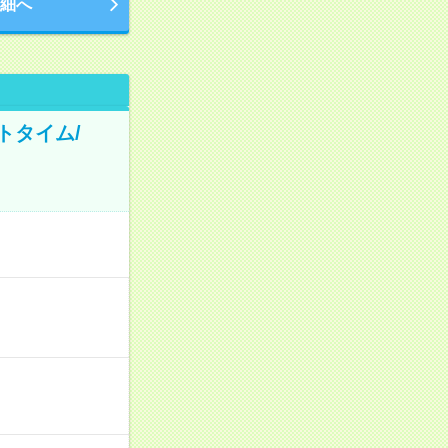
細へ
トタイム/