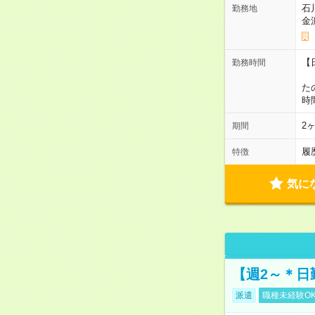
石
勤務地
金
【
勤務時間
1
た
時
2
期間
履
特徴
気に
【週2～＊日
派遣
職種未経験O