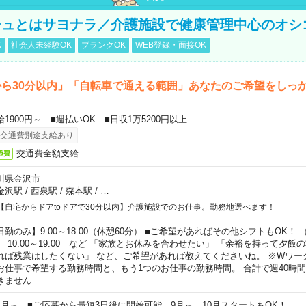
シュとはサヨナラ／介護施設で健康管理中心のオシ
K
社会人未経験OK
ブランクOK
WEB登録・面接OK
から30分以内」「自転車で通える範囲」あなたのご希望をしっ
給1900円～ ■週払いOK ■日収1万5200円以上
交通費別途支給あり
交通費全額支給
通費
川県金沢市
金沢駅
/
西泉駅
/
森本駅
/
…
【自宅からドアtoドアで30分以内】介護施設でのお仕事。勤務地選べます！
日勤のみ】9:00～18:00（休憩60分） ■ご希望があればその他シフトもOK！ （例）
0:00～19:00 など 「家族とお休みを合わせたい」 「余裕を持って夕飯
れば残業はしたくない」 など、ご希望があれば教えてくださいね。 ※Wワー
お仕事で希望する勤務時間と、もう1つのお仕事の勤務時間。 合計で週40時
きません
ヶ月～ ■ご応募から最短3日後に開始可能 9月～、10月スタートもOK！