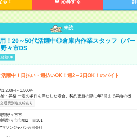
なる！
応募する
詳
未読
直雇用！20～50代活躍中◎倉庫内作業スタッフ（パー
野々市DS
経験OK
上活躍中！日払い・週払いOK！週2～3日OK！のバイト
1,200円～1,500円
昇給・昇格 一定の条件を満たした場合、契約更新の際に年2回まで昇給の機…
交通費別途支給あり
川県野々市市
川県野々市市郷2丁目301
アマゾンジャパン合同会社