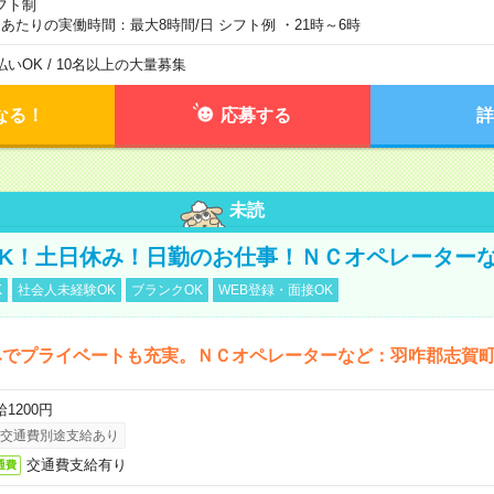
フト制
日あたりの実働時間：最大8時間/日 シフト例 ・21時～6時
払いOK / 10名以上の大量募集
なる！
応募する
詳
未読
K！土日休み！日勤のお仕事！ＮＣオペレーター
K
社会人未経験OK
ブランクOK
WEB登録・面接OK
みでプライベートも充実。ＮＣオペレーターなど：羽咋郡志賀
1200円
交通費別途支給あり
交通費支給有り
通費