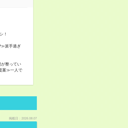
シ！
P≫派手過ぎ
境が整ってい
提案≫一人で
掲載日：2026.08.07