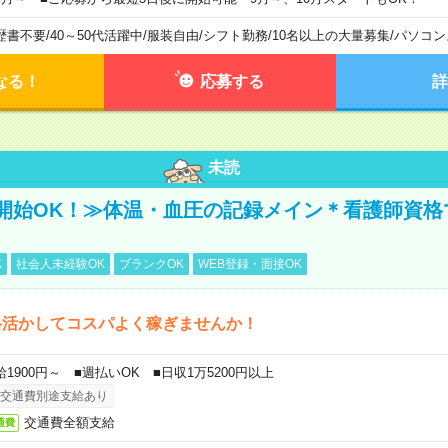
歴書不要
/
40～50代活躍中
/
服装自由
/
シフト勤務
/
10名以上の大量募集
/
パソコン
なる！
応募する
詳
未読
開始OK！≫体温・血圧の記録メイン＊看護師資格
K
社会人未経験OK
ブランクOK
WEB登録・面接OK
格活かしてコスパよく稼ぎませんか！
給1900円～ ■週払いOK ■日収1万5200円以上
交通費別途支給あり
交通費全額支給
通費