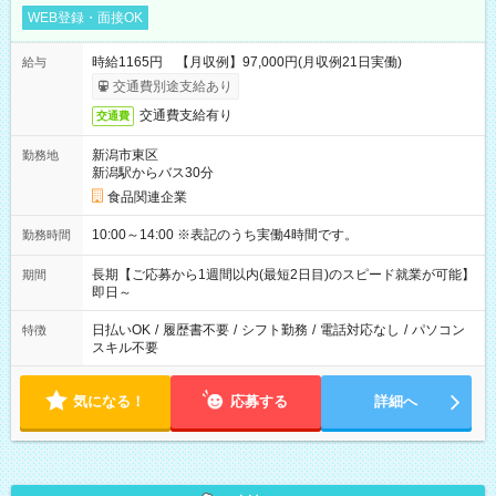
WEB登録・面接OK
時給1165円 【月収例】97,000円(月収例21日実働)
給与
交通費別途支給あり
交通費支給有り
交通費
新潟市東区
勤務地
新潟駅からバス30分
食品関連企業
10:00～14:00 ※表記のうち実働4時間です。
勤務時間
長期【ご応募から1週間以内(最短2日目)のスピード就業が可能】
期間
即日～
日払いOK
/
履歴書不要
/
シフト勤務
/
電話対応なし
/
パソコン
特徴
スキル不要
気になる！
応募する
詳細へ