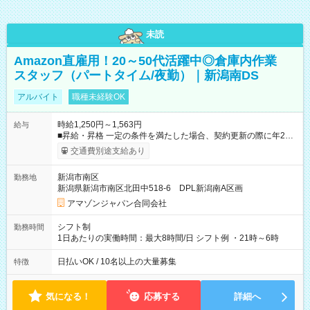
未読
Amazon直雇用！20～50代活躍中◎倉庫内作業
スタッフ（パートタイム/夜勤）｜新潟南DS
アルバイト
職種未経験OK
時給1,250円～1,563円
給与
■昇給・昇格 一定の条件を満たした場合、契約更新の際に年2回
まで昇給の機会があります。 ■正社員登用制度あり ※月末締/翌
交通費別途支給あり
月25日支払い ※時間外手当、別途支給 ※深夜割増賃金 (22:00～
翌5:00までは時給が25%UPします) ☆給与前払い制度有！
新潟市南区
勤務地
☆Amazon直雇用で安定して働けます！ 【試用期間】試用期間
新潟県新潟市南区北田中518-6 DPL新潟南A区画
あり 試用期間の長さ：1週間 雇用形態、給与は本採用時と同じ
です。
アマゾンジャパン合同会社
シフト制
勤務時間
1日あたりの実働時間：最大8時間/日 シフト例 ・21時～6時
日払いOK / 10名以上の大量募集
特徴
気になる！
応募する
詳細へ