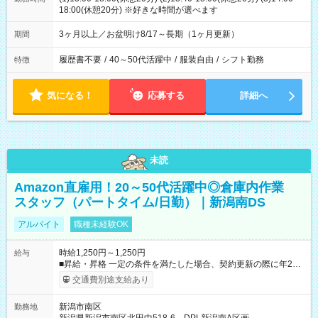
18:00(休憩20分) ※好きな時間が選べます
3ヶ月以上／お盆明け8/17～長期（1ヶ月更新）
期間
履歴書不要
/
40～50代活躍中
/
服装自由
/
シフト勤務
特徴
気になる！
応募する
詳細へ
未読
Amazon直雇用！20～50代活躍中◎倉庫内作業
スタッフ（パートタイム/日勤）｜新潟南DS
アルバイト
職種未経験OK
時給1,250円～1,250円
給与
■昇給・昇格 一定の条件を満たした場合、契約更新の際に年2回
まで昇給の機会があります。 ■正社員登用制度あり ※月末締/翌
交通費別途支給あり
月25日支払い ※時間外手当、別途支給 ※深夜割増賃金 (22:00～
翌5:00までは時給が25%UPします) ☆給与前払い制度有！
新潟市南区
勤務地
☆Amazon直雇用で安定して働けます！ 【試用期間】試用期間