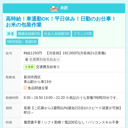
未読
高時給！車通勤OK！平日休み！日勤のお仕事！
お米の包装作業
派遣
職種未経験OK
社会人未経験OK
ブランクOK
WEB登録・面接OK
時給1250円 【月収例】192,000円(月収例21日実働)
給与
交通費別途支給あり
交通費支給有り
交通費
新潟市西区
勤務地
青山駅から車13分
食品関連企業
8:30～16:50 13:00～21:20 ※表記のうち実働7時間20分です。
勤務時間
長期【ご応募から1週間以内(最短2日目)のスピード就業が可能】
期間
即日～
履歴書不要
/
シフト勤務
/
電話対応なし
/
パソコンスキル不要
特徴