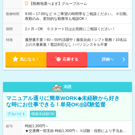
【勤務地選べます】グループホーム
9:00～17:00など ※ご希望の時間帯をご相談ください。 ※日勤、
勤務時間
夜勤のみ、変則的な勤務等も相談OK！
2ヶ月～OK ※スタート日はお気軽にご相談ください！
期間
履歴書不要
/
40～50代活躍中
/
服装自由
/
シフト勤務
/
10名以
特徴
上の大量募集
/
電話対応なし
/
パソコンスキル不要
気になる！
応募する
詳細へ
未読
マニュアル通りに簡単WORK◆未経験から好き
な時にお仕事できる！単発OK◎試験監督
アルバイト
職種未経験OK
時給1,300円～
給与
★交通費一部支給 時給1,300円～ ※試験・役割により手当あり