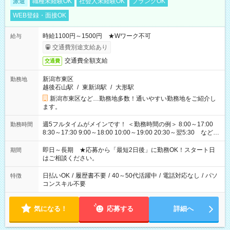
派遣
職種未経験OK
社会人未経験OK
ブランクOK
WEB登録・面接OK
時給1100円～1500円 ★Wワーク不可
給与
交通費別途支給あり
交通費全額支給
交通費
新潟市東区
勤務地
越後石山駅
/
東新潟駅
/
大形駅
新潟市東区など…勤務地多数！通いやすい勤務地をご紹介し
ます。
週5フルタイムがメインです！ ＜勤務時間の例＞ 8:00～17:00
勤務時間
8:30～17:30 9:00～18:00 10:00～19:00 20:30～翌5:30 など ★
その他にも勤務時間多数！ 日勤のみ、残業なし、交替制など
ご希望を教えてください！
即日～長期 ★応募から「最短2日後」に勤務OK！スタート日
期間
はご相談ください。
日払いOK
/
履歴書不要
/
40～50代活躍中
/
電話対応なし
/
パソ
特徴
コンスキル不要
気になる！
応募する
詳細へ