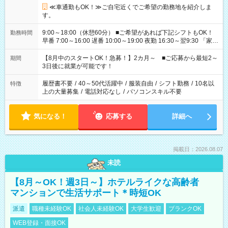
≪車通勤もOK！≫ご自宅近くでご希望の勤務地を紹介しま
す。
9:00～18:00（休憩60分） ■ご希望があれば下記シフトもOK！
勤務時間
早番 7:00～16:00 遅番 10:00～19:00 夜勤 16:30～翌9:30 「家族
と休みを合わせたい」 「余裕を持って夕飯の準備がしたい」
「できれば残業はしたくない」 など、ご希望を教えてください
【8月中のスタートOK！急募！】2カ月～ ■ご応募から最短2～
期間
ね。 ※Wワーク希望の方へ 今ご覧のお仕事で希望する勤務時間
3日後に就業が可能です！
と、もう1つのお仕事の勤務時間。 合計で週40時間を超える場
合は応募できません。
履歴書不要
/
40～50代活躍中
/
服装自由
/
シフト勤務
/
10名以
特徴
上の大量募集
/
電話対応なし
/
パソコンスキル不要
気になる！
応募する
詳細へ
掲載日：2026.08.07
未読
【8月～OK！週3日～】ホテルライクな高齢者
マンションで生活サポート＊時短OK
派遣
職種未経験OK
社会人未経験OK
大学生歓迎
ブランクOK
WEB登録・面接OK