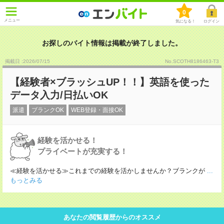
0
メニュー
気になる！
ログイン
お探しのバイト情報は掲載が終了しました。
掲載日 :2026
/
07
/
15
No.SCOTH8186463-T3
【経験者×ブラッシュUP！！】英語を使った
データ入力/日払いOK
派遣
ブランクOK
WEB登録・面接OK
経験を活かせる！
プライベートが充実する！
≪経験を活かせる≫これまでの経験を活かしませんか？ブランクが
...
もっとみる
あなたの閲覧履歴からのオススメ