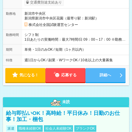
※勤務回数により昇給あり 【即給（前払い）オプションあ
交通費別途支給あり
り！】 希望される場合、勤務から1週間ほどで給与の一部を受け
取れます。 ※手数料418円がかかります。 【過去試験日の収入
新潟市中央区
勤務地
例】 ・河合塾模擬試験 8:30～17:30（休憩1時間） 時給1,300円
新潟県新潟市中央区花園（最寄り駅：新潟駅）
×8時間＝日収10,400円＋交通費 ※当日の役割により時給＋100
円の場合あり ・国家試験 7:00～13:30（休憩なし） 時給1,300
株式会社全国試験運営センター
円（役割手当＋100円）×6時間＝日収8,400円＋交通費 【試用期
間】試用期間なし
シフト制
勤務時間
1日あたりの実働時間：最大7時間/日 09：00～17：00 ※勤務時
間は 試験により異なります。
単発・1日のみOK / 短期（1ヶ月以内）
期間
週1日からOK / 副業・WワークOK / 10名以上の大量募集
特徴
気になる！
応募する
詳細へ
未読
給与即払いOK！高時給！平日休み！日勤のお仕
事！加工・梱包
派遣
職種未経験OK
社会人未経験OK
ブランクOK