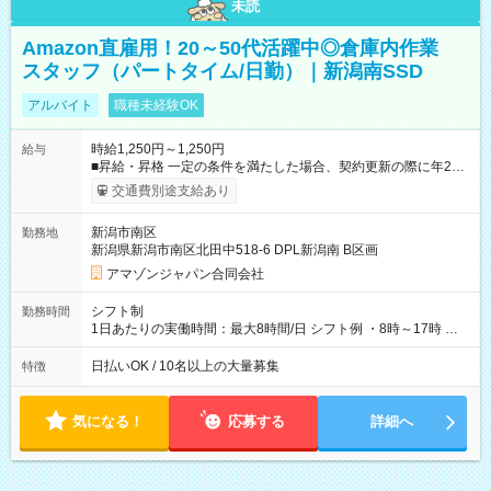
未読
Amazon直雇用！20～50代活躍中◎倉庫内作業
スタッフ（パートタイム/日勤）｜新潟南SSD
アルバイト
職種未経験OK
時給1,250円～1,250円
給与
■昇給・昇格 一定の条件を満たした場合、契約更新の際に年2回
まで昇給の機会があります。 ■正社員登用制度あり ※月末締/翌
交通費別途支給あり
月25日支払い ※時間外手当、別途支給 ※深夜割増賃金 (22:00～
翌5:00までは時給が25%UPします) ☆給与前払い制度有！
新潟市南区
勤務地
☆Amazon直雇用で安定して働けます！ 【試用期間】試用期間
新潟県新潟市南区北田中518-6 DPL新潟南 B区画
あり 試用期間の長さ：1週間 雇用形態、給与は本採用時と同じ
です。
アマゾンジャパン合同会社
シフト制
勤務時間
1日あたりの実働時間：最大8時間/日 シフト例 ・8時～17時 ・
12時～21時
日払いOK / 10名以上の大量募集
特徴
気になる！
応募する
詳細へ