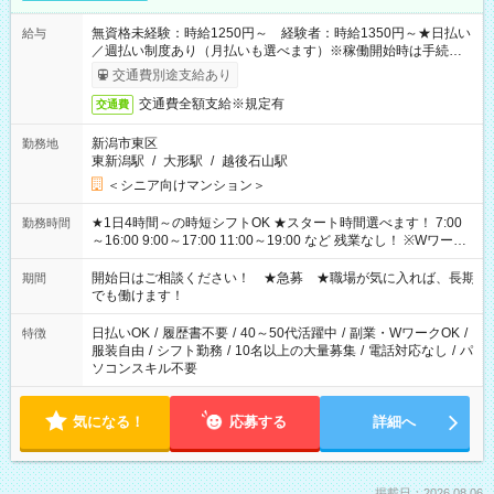
無資格未経験：時給1250円～ 経験者：時給1350円～★日払い
給与
／週払い制度あり（月払いも選べます）※稼働開始時は手続き完
了次第のお支払いとなります。
交通費別途支給あり
交通費全額支給※規定有
交通費
新潟市東区
勤務地
東新潟駅
/
大形駅
/
越後石山駅
＜シニア向けマンション＞
★1日4時間～の時短シフトOK ★スタート時間選べます！ 7:00
勤務時間
～16:00 9:00～17:00 11:00～19:00 など 残業なし！ ※Wワーク
の場合、他のお仕事と合わせ週40時間超の就業はご案内できま
せん ※法令に基づき、週20時間以上勤務は社会保険への加入対
開始日はご相談ください！ ★急募 ★職場が気に入れば、長期
期間
象となります ※労働者派遣法（日雇い派遣の原則禁止）によ
でも働けます！
り、短時間・短期間の就業はご案内が難しい場合があります
日払いOK
/
履歴書不要
/
40～50代活躍中
/
副業・WワークOK
/
特徴
服装自由
/
シフト勤務
/
10名以上の大量募集
/
電話対応なし
/
パ
ソコンスキル不要
気になる！
応募する
詳細へ
掲載日：2026.08.06