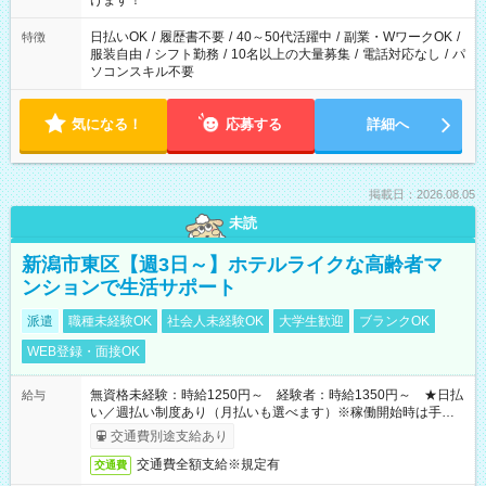
けます！
（日雇い派遣の原則禁止）により、短時間・短期間の就業はご
案内が難しい場合があります
日払いOK
/
履歴書不要
/
40～50代活躍中
/
副業・WワークOK
/
特徴
服装自由
/
シフト勤務
/
10名以上の大量募集
/
電話対応なし
/
パ
ソコンスキル不要
気になる！
応募する
詳細へ
掲載日：2026.08.05
未読
新潟市東区【週3日～】ホテルライクな高齢者マ
ンションで生活サポート
派遣
職種未経験OK
社会人未経験OK
大学生歓迎
ブランクOK
WEB登録・面接OK
無資格未経験：時給1250円～ 経験者：時給1350円～ ★日払
給与
い／週払い制度あり（月払いも選べます）※稼働開始時は手続き
完了次第のお支払いとなります。
交通費別途支給あり
交通費全額支給※規定有
交通費