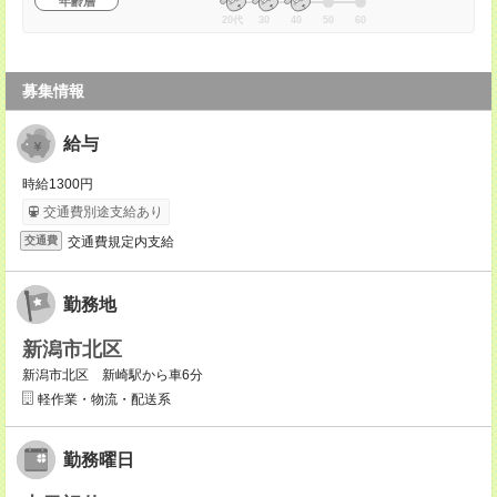
年齢層
20代
30
40
50
60
募集情報
給与
時給1300円
交通費別途支給あり
交通費規定内支給
交通費
勤務地
新潟市北区
新潟市北区 新崎駅から車6分
軽作業・物流・配送系
勤務曜日