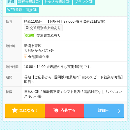
派遣
職種未経験OK
社会人未経験OK
ブランクOK
WEB登録・面接OK
時給1165円 【月収例】97,000円(月収例21日実働)
給与
交通費別途支給あり
交通費支給有り
交通費
新潟市東区
勤務地
大形駅からバス7分
食品関連企業
10:00～14:00 ※表記のうち実働4時間です。
勤務時間
長期【ご応募から1週間以内(最短2日目)のスピード就業が可能】
期間
即日～
日払いOK
/
履歴書不要
/
シフト勤務
/
電話対応なし
/
パソコン
特徴
スキル不要
気になる！
応募する
詳細へ