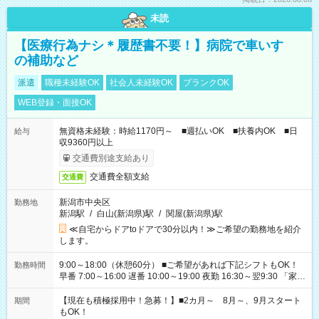
未読
【医療行為ナシ＊履歴書不要！】病院で車いす
の補助など
派遣
職種未経験OK
社会人未経験OK
ブランクOK
WEB登録・面接OK
無資格未経験：時給1170円～ ■週払いOK ■扶養内OK ■日
給与
収9360円以上
交通費別途支給あり
交通費全額支給
交通費
新潟市中央区
勤務地
新潟駅
/
白山(新潟県)駅
/
関屋(新潟県)駅
≪自宅からドアtoドアで30分以内！≫ご希望の勤務地を紹介
します。
9:00～18:00（休憩60分） ■ご希望があれば下記シフトもOK！
勤務時間
早番 7:00～16:00 遅番 10:00～19:00 夜勤 16:30～翌9:30 「家族
と休みを合わせたい」 「余裕を持って夕飯の準備がしたい」
「できれば残業はしたくない」 など、ご希望を教えてください
【現在も積極採用中！急募！】■2カ月～ 8月～、9月スタート
期間
ね。 ※Wワーク希望の方へ 今ご覧のお仕事で希望する勤務時間
もOK！