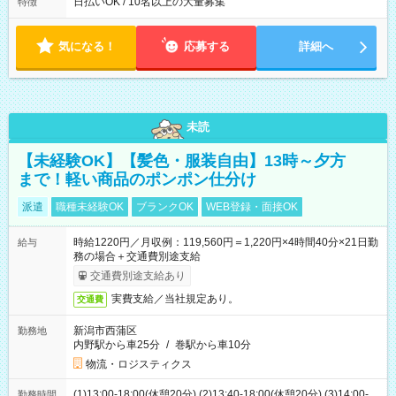
日払いOK / 10名以上の大量募集
特徴
気になる！
応募する
詳細へ
未読
【未経験OK】【髪色・服装自由】13時～夕方
まで！軽い商品のポンポン仕分け
派遣
職種未経験OK
ブランクOK
WEB登録・面接OK
時給1220円／月収例：119,560円＝1,220円×4時間40分×21日勤
給与
務の場合＋交通費別途支給
交通費別途支給あり
実費支給／当社規定あり。
交通費
新潟市西蒲区
勤務地
内野駅から車25分
/
巻駅から車10分
物流・ロジスティクス
(1)13:00-18:00(休憩20分) (2)13:40-18:00(休憩20分) (3)14:00-
勤務時間