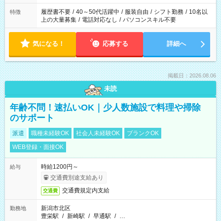
と、もう1つのお仕事の勤務時間が 合計で週40時間を超える場
合は応募できません。
履歴書不要
/
40～50代活躍中
/
服装自由
/
シフト勤務
/
10名以
特徴
上の大量募集
/
電話対応なし
/
パソコンスキル不要
気になる！
応募する
詳細へ
掲載日：2026.08.06
未読
年齢不問！速払いOK｜少人数施設で料理や掃除
のサポート
派遣
職種未経験OK
社会人未経験OK
ブランクOK
WEB登録・面接OK
時給1200円～
給与
交通費別途支給あり
交通費規定内支給
交通費
新潟市北区
勤務地
豊栄駅
/
新崎駅
/
早通駅
/
…