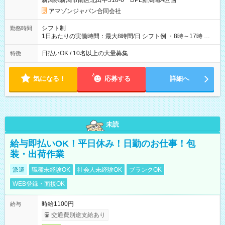
新潟県新潟市南区北田中518-6 DPL新潟南A区画
あり 試用期間の長さ：1週間 雇用形態、給与は本採用時と同じ
です。
アマゾンジャパン合同会社
シフト制
勤務時間
1日あたりの実働時間：最大8時間/日 シフト例 ・8時～17時 ・
12時～21時
日払いOK / 10名以上の大量募集
特徴
気になる！
応募する
詳細へ
未読
給与即払いOK！平日休み！日勤のお仕事！包
装・出荷作業
派遣
職種未経験OK
社会人未経験OK
ブランクOK
WEB登録・面接OK
時給1100円
給与
交通費別途支給あり