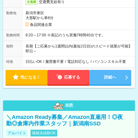
交通費支給有り
交通費
新潟市東区
勤務地
大形駅から車8分
食品関連企業
8:20～17:00 ※表記のうち実働7時間40分です。
勤務時間
長期【ご応募から1週間以内(最短2日目)のスピード就業が可能】
期間
即日～
日払いOK
/
履歴書不要
/
電話対応なし
/
パソコンスキル不要
特徴
気になる！
応募する
詳細へ
未読
＼Amazon Ready募集／Amazon直雇用！◎夜
勤◎倉庫内作業スタッフ｜新潟南SSD
アルバイト
職種未経験OK