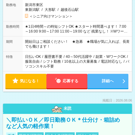
新潟市東区
勤務地
東新潟駅
/
大形駅
/
越後石山駅
＜シニア向けマンション＞
★1日4時間～の時短シフトOK ★スタート時間選べます！ 7:00
勤務時間
～16:00 9:00～17:00 11:00～19:00 など 残業なし！ ※Wワーク
の場合、他のお仕事と合わせ週40時間超の就業はご案内できま
せん ※法令に基づき、週20時間以上勤務は社会保険への加入対
開始日はご相談ください！ ★急募 ★職場が気に入れば、長期
期間
象となります ※労働者派遣法（日雇い派遣の原則禁止）によ
でも働けます！
り、短時間・短期間の就業はご案内が難しい場合があります
日払いOK
/
履歴書不要
/
40～50代活躍中
/
副業・WワークOK
/
特徴
服装自由
/
シフト勤務
/
10名以上の大量募集
/
電話対応なし
/
パ
ソコンスキル不要
気になる！
応募する
詳細へ
掲載日：2026.08.06
未読
＼即払いＯＫ／即日勤務ＯＫ＊仕分け・箱詰め
など人気の軽作業！