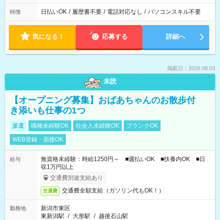
日払いOK
/
履歴書不要
/
電話対応なし
/
パソコンスキル不要
特徴
気になる！
応募する
詳細へ
掲載日：2026.08.03
未読
【オープニング募集】おばあちゃんのお散歩付
き添いも仕事の1つ
派遣
職種未経験OK
社会人未経験OK
ブランクOK
WEB登録・面接OK
無資格未経験：時給1250円～ ■週払いOK ■扶養内OK ■日
給与
収1万円以上
交通費別途支給あり
交通費全額支給（ガソリン代もOK！）
交通費
新潟市東区
勤務地
東新潟駅
/
大形駅
/
越後石山駅