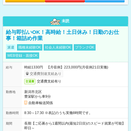
未読
給与即払いOK！高時給！土日休み！日勤のお仕
事！箱詰め作業
派遣
職種未経験OK
社会人未経験OK
ブランクOK
WEB登録・面接OK
時給1330円 【月収例】223,000円(月収例21日実働)
給与
交通費別途支給あり
交通費支給有り
交通費
新潟市北区
勤務地
豊栄駅から車9分
自動車輸送関係
8:30～17:30 ※表記のうち実働8時間です。
勤務時間
長期【ご応募から1週間以内(最短2日目)のスピード就業が可能】
期間
即日～