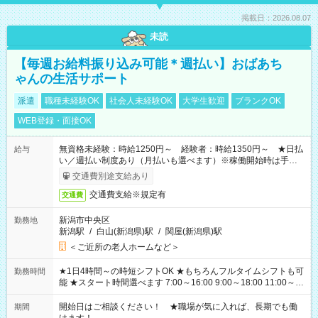
掲載日：2026.08.07
未読
【毎週お給料振り込み可能＊週払い】おばあち
ゃんの生活サポート
派遣
職種未経験OK
社会人未経験OK
大学生歓迎
ブランクOK
WEB登録・面接OK
無資格未経験：時給1250円～ 経験者：時給1350円～ ★日払
給与
い／週払い制度あり（月払いも選べます）※稼働開始時は手続き
完了次第のお支払いとなります。
交通費別途支給あり
交通費支給※規定有
交通費
新潟市中央区
勤務地
新潟駅
/
白山(新潟県)駅
/
関屋(新潟県)駅
＜ご近所の老人ホームなど＞
★1日4時間～の時短シフトOK ★もちろんフルタイムシフトも可
勤務時間
能 ★スタート時間選べます 7:00～16:00 9:00～18:00 11:00～
20:00 など 残業なし！ ※Wワークの場合、他のお仕事と合わせ
週40時間超の就業はご案内できません ※法令に基づき、週20時
開始日はご相談ください！ ★職場が気に入れば、長期でも働
期間
間以上勤務は社会保険への加入対象となります ※労働者派遣法