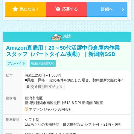
気になる！
応募する
詳細へ
未読
Amazon直雇用！20～50代活躍中◎倉庫内作業
スタッフ（パートタイム/夜勤）｜新潟南SSD
アルバイト
職種未経験OK
時給1,250円～1,563円
給与
■昇給・昇格 一定の条件を満たした場合、契約更新の際に年2回
まで昇給の機会があります。 ■正社員登用制度あり ※月末締/翌
交通費別途支給あり
月25日支払い ※時間外手当、別途支給 ※深夜割増賃金 (22:00～
翌5:00までは時給が25%UPします) ☆給与前払い制度有！
新潟市南区
勤務地
☆Amazon直雇用で安定して働けます！ 【試用期間】試用期間
新潟県新潟市南区北田中518-6 DPL新潟南 B区画
あり 試用期間の長さ：1週間 雇用形態、給与は本採用時と同じ
です。
アマゾンジャパン合同会社
シフト制
勤務時間
1日あたりの実働時間：最大8時間/日 シフト例 ・21時～6時