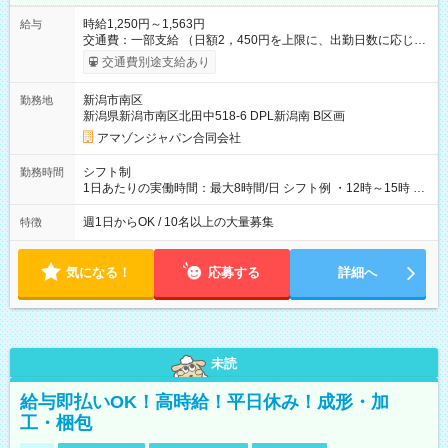
時給1,250円～1,563円
給与
交通費：一部支給 （日額2，450円を上限に、出勤日数に応じて
実費支給） ※22:00～翌5:00までは時給25%UP！ ■給与前払い
交通費別途支給あり
制度あり ※前払い額の上限あり、手数料無料（Amazon負担）
そのほか所定の条件が適用されます 【試用期間】試用期間なし
新潟市南区
勤務地
新潟県新潟市南区北田中518-6 DPL新潟南 B区画
アマゾンジャパン合同会社
シフト制
勤務時間
1日あたりの実働時間：最大8時間/日 シフト例 ・12時～15時 入
社後、就業可能シフトをご確認の上、申請してください。
週1日からOK / 10名以上の大量募集
特徴
気になる！
応募する
詳細へ
未読
給与即払いOK！高時給！平日休み！成形・加
工・梱包