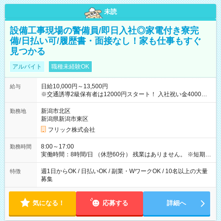
未読
設備工事現場の警備員/即日入社◎家電付き寮完
備/日払い可/履歴書・面接なし！家も仕事もすぐ
見つかる
アルバイト
職種未経験OK
日給10,000円～13,500円
給与
※交通誘導2級保有者は12000円スタート！ 入社祝い金4000円
【試用期間】試用期間なし
新潟市北区
勤務地
新潟県新潟市東区
フリック株式会社
8:00～17:00
勤務時間
実働時間：8時間/日 （休憩60分） 残業はありません。 ※短期の
募集は行っておりません。予めご了承くださいませ。
週1日からOK / 日払いOK / 副業・WワークOK / 10名以上の大量
特徴
募集
気になる！
応募する
詳細へ