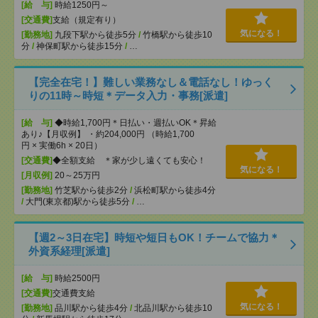
[給 与]
時給1250円～
[交通費]
支給（規定有り）
気になる！
[勤務地]
九段下駅から徒歩5分
/
竹橋駅から徒歩10
分
/
神保町駅から徒歩15分
/
…
【完全在宅！】難しい業務なし＆電話なし！ゆっく
りの11時～時短＊データ入力・事務[派遣]
[給 与]
◆時給1,700円＊日払い・週払いOK＊昇給
あり♪【月収例】 ・約204,000円 （時給1,700
円 × 実働6h × 20日）
[交通費]
◆全額支給 ＊家が少し遠くても安心！
気になる！
[月収例]
20～25万円
[勤務地]
竹芝駅から徒歩2分
/
浜松町駅から徒歩4分
/
大門(東京都)駅から徒歩5分
/
…
【週2～3日在宅】時短や短日もOK！チームで協力＊
外資系経理[派遣]
[給 与]
時給2500円
[交通費]
交通費支給
気になる！
[勤務地]
品川駅から徒歩4分
/
北品川駅から徒歩10