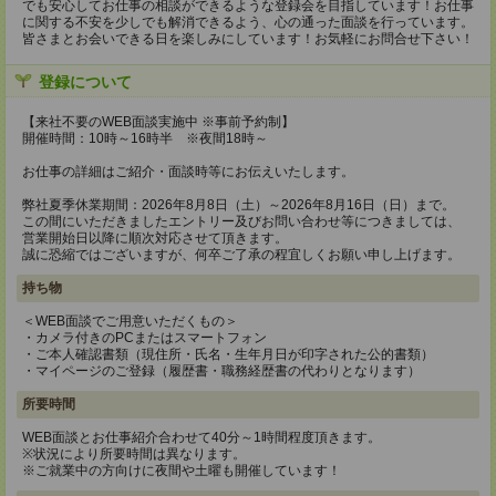
でも安心してお仕事の相談ができるような登録会を目指しています！お仕事
に関する不安を少しでも解消できるよう、心の通った面談を行っています。
皆さまとお会いできる日を楽しみにしています！お気軽にお問合せ下さい！
登録について
【来社不要のWEB面談実施中 ※事前予約制】
開催時間：10時～16時半 ※夜間18時～
お仕事の詳細はご紹介・面談時等にお伝えいたします。
弊社夏季休業期間：2026年8月8日（土）～2026年8月16日（日）まで。
この間にいただきましたエントリー及びお問い合わせ等につきましては、
営業開始日以降に順次対応させて頂きます。
誠に恐縮ではございますが、何卒ご了承の程宜しくお願い申し上げます。
持ち物
＜WEB面談でご用意いただくもの＞
・カメラ付きのPCまたはスマートフォン
・ご本人確認書類（現住所・氏名・生年月日が印字された公的書類）
・マイページのご登録（履歴書・職務経歴書の代わりとなります）
所要時間
WEB面談とお仕事紹介合わせて40分～1時間程度頂きます。
※状況により所要時間は異なります。
※ご就業中の方向けに夜間や土曜も開催しています！