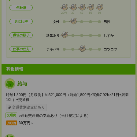
年齢層
20代
30
40
50
60
男女比率
女性
男性
職場の様子
活気あり
しずか
仕事の仕方
テキパキ
コツコツ
募集情報
給与
時給1,800円【月収例】約321,000円（時給1,800円×実働7.92h×21日+残業
10h）+交通費
交通費別途支給あり
○通勤交通費の支給あり（当社規定による）
交通費
30万円～
月収例