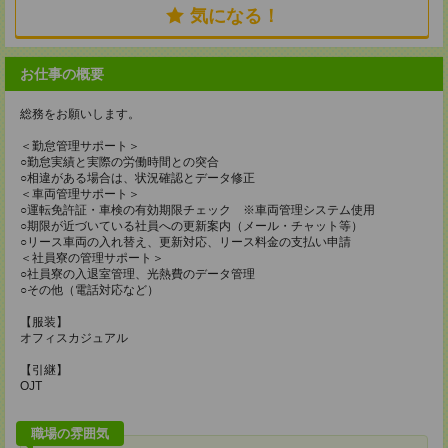
気になる！
お仕事の概要
総務をお願いします。
＜勤怠管理サポート＞
○勤怠実績と実際の労働時間との突合
○相違がある場合は、状況確認とデータ修正
＜車両管理サポート＞
○運転免許証・車検の有効期限チェック ※車両管理システム使用
○期限が近づいている社員への更新案内（メール・チャット等）
○リース車両の入れ替え、更新対応、リース料金の支払い申請
＜社員寮の管理サポート＞
○社員寮の入退室管理、光熱費のデータ管理
○その他（電話対応など）
【服装】
オフィスカジュアル
【引継】
OJT
職場の雰囲気