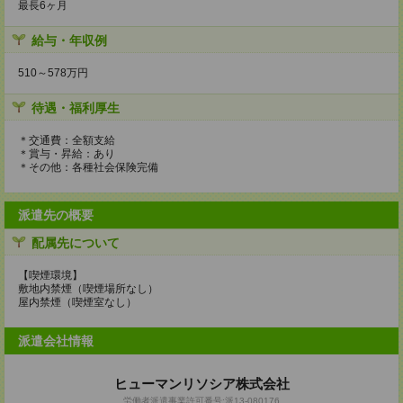
最長6ヶ月
給与・年収例
510～578万円
待遇・福利厚生
＊交通費：全額支給
＊賞与・昇給：あり
＊その他：各種社会保険完備
派遣先の概要
配属先について
【喫煙環境】
敷地内禁煙（喫煙場所なし）
屋内禁煙（喫煙室なし）
派遣会社情報
ヒューマンリソシア株式会社
労働者派遣事業許可番号:派13-080176