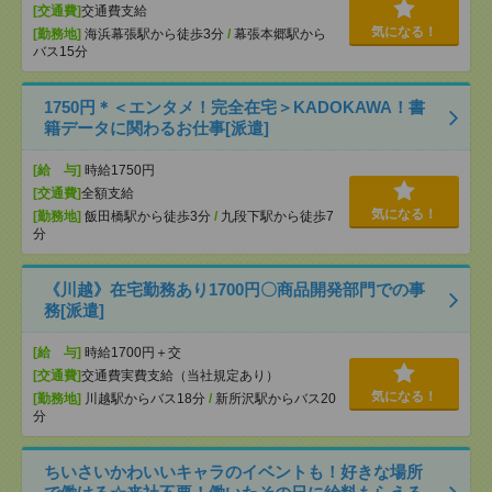
[交通費]
交通費支給
気になる！
[勤務地]
海浜幕張駅から徒歩3分
/
幕張本郷駅から
バス15分
1750円＊＜エンタメ！完全在宅＞KADOKAWA！書
籍データに関わるお仕事[派遣]
[給 与]
時給1750円
[交通費]
全額支給
気になる！
[勤務地]
飯田橋駅から徒歩3分
/
九段下駅から徒歩7
分
《川越》在宅勤務あり1700円〇商品開発部門での事
務[派遣]
[給 与]
時給1700円＋交
[交通費]
交通費実費支給（当社規定あり）
気になる！
[勤務地]
川越駅からバス18分
/
新所沢駅からバス20
分
ちいさいかわいいキャラのイベントも！好きな場所