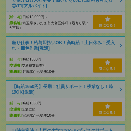
で働ける☆来社不要！働いたその日に給料もらえる
◎/T1[アルバイト]
[給 与]
日給13,000円～
[勤務地]
埼玉県さいたま市大宮区錦町（最寄り駅：
気になる！
大宮駅）
座り仕事！給与即払いOK！高時給！土日休み！受入
れ・梱包作業[派遣]
[給 与]
時給1500円
[交通費]
交通費支給有り
気になる！
[勤務地]
谷塚駅から徒歩10分
【時給1650円】長期！社員サポート！残業なし！時
短OK[派遣]
[給 与]
時給1650円
[交通費]
全額支給
気になる！
[勤務地]
宮原駅から徒歩10分
17時台定時！人気の大学でのヘルプデスクサポート