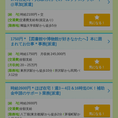
@草加[派遣]
[給 与]
時給2100円＋交
[交通費]
交通費支給有(規定あり)
気になる！
[勤務地]
獨協大学前駅から徒歩5分
1750円＊【図書館や博物館が好きなかたへ】本に囲
まれてお仕事＊事務[派遣]
[給 与]
時給1750円 月収例 245,000円
[交通費]
全額支給
[月収例]
20～25万円
気になる！
[勤務地]
東所沢駅から徒歩10分
/
所沢駅から民間バ
ス12分
時給2600円＊ほぼ在宅！週3～4日＆16時迄OK！補助
金申請のサポート業務[派遣]
[給 与]
時給2600円
[交通費]
全額支給
気になる！
[勤務地]
八丁堀(東京都)駅から徒歩2分
/
茅場町駅か