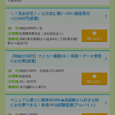
ら徒歩6分
＼！完全在宅！／土日含む週2～OK<講座受付
>@2400円[派遣]
[給 与]
時給2400円＋交
[交通費]
交通費実費支給（当社規定あり）
気になる！
[勤務地]
田町(東京都)駅から徒歩4分
/
三田(東京都)
駅から徒歩7分
【時給1700円】マイカー通勤OK！長期！データ管理
のお仕事[派遣]
[給 与]
時給1700円 月収例 272,000円
[交通費]
全額支給
[月収例]
25～30万円
気になる！
[勤務地]
本川越駅から車7分
マニュアル通りに簡単WORK◆未経験から好きな時
にお仕事できる！単発OK◎試験監督[アルバイト]
[給 与]
時給1,300円～