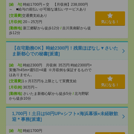
[給 与]
時給1700円＋交 【月収例】238,000円
～ ■給与の前払いが可能な速払いサービスあり
[交通費]
交通費支給あり
[月収例]
20～25万円
気になる！
[勤務地]
新三郷駅から徒歩12分
/
吉川美南駅から徒
歩12分
【在宅勤務OK】時給2300円！残業ほぼなし▼さいた
ま新都心での秘書[派遣]
[給 与]
時給2300円 月収例 35万円 時給2300円×
実働7h45m×週5日×4週 ※月収例を保証するもので
はありません。
[交通費]
1ヶ月3万円を上限として実費支給
気になる！
[月収例]
30万円～
[勤務地]
さいたま新都心駅から徒歩5分
/
北与野駅
から徒歩10分
1,700円！土日は50円UP×シフト×海浜幕張×未経験歓
迎＊事務[派遣]
[給 与]
時給1700円