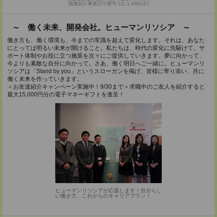
職業紹介事業許可番号:13-ユ-080167
～ 働く未来、開発会社。ヒューマンリソシア ～
働き方も、働く環境も、今までの常識を超えて変化します。それは、あなた
にとっては明るい未来が開けること。私たちは、時代の変化に先駆けて、サ
ポート体制やお役に立つ施策を次々にご提供していきます。夢に向かって、
今よりも素敵な自分に向かって。さあ、働く明日へご一緒に。ヒューマンリ
ソシアは「Stand by you」というスローガンを掲げ、皆様に寄り添い、共に
働く未来を作っていきます。
＜お友達紹介キャンペーン実施中！9/30まで＞求職中のご友人を紹介すると
最大15,000円分の電子マネーギフトを進呈！
ヒューマンリソシアが応援します！自分らし
い働き方、これからのキャリアプラン！