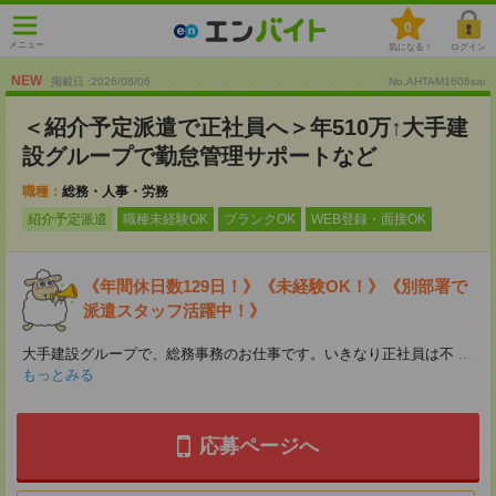
0
メニュー
気になる！
ログイン
NEW
掲載日 :2026
/
08
/
06
No.AHTAM1606sai
＜紹介予定派遣で正社員へ＞年510万↑大手建
設グループで勤怠管理サポートなど
職種：
総務・人事・労務
紹介予定派遣
職種未経験OK
ブランクOK
WEB登録・面接OK
《年間休日数129日！》《未経験OK！》《別部署で
派遣スタッフ活躍中！》
大手建設グループで、総務事務のお仕事です。いきなり正社員は不
...
もっとみる
応募ページへ