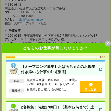
〒330-0843
埼玉県さいたま市大宮区吉敷町一丁目62番地
マレーＳ・Ｔビル5F 502号
TEL：0120-60-1069
MAIL：
hr-staff@athuman.com
担当：人材コーディネート担当
千葉支店
〒260-0015 千葉県千葉市中央区富士見2-7-5富士見ハイネスビル3F
アクセス：JR「千葉駅」東口より徒歩5分程。
×
「JTB」と「千葉銀行」間の路地を入り、真っ直ぐ進むと、「三越（デパー
ト）」のロゴの建物が見えてきます。建物の前を通り過ぎると、「三越」角
どちらのお仕事が気になりますか？
の交差点へ出ます。交差点を渡って右手に進みます。左手に1Fに「ファミ
リーマート」、2Fに「デニーズ」の入った「富士見ハイネスビル」です。
1
/10
TEL：0120-76-1069
MAIL：
chi30@athuman.com
担当：コーディネート担当
【オープニング募集】おばあちゃんのお散歩
付き添いも仕事の1つ[派遣]
高崎支店（旧：前橋支店）
〒370-0849
無資格未経験：時給1500円～ ■週払
給与
群馬県高崎市八島町274 高崎高徳ビル 4F
いOK ■扶養内OK ■日収1万2000円
以上
[アクセス]
巣鴨駅 / 目白駅 / 北池袋駅 / …
気になる!
勤務地
ＪＲ高崎駅より徒歩3分
TEL：0120-25-1069
MAIL：
tks30@athuman.com
担当：人材コーディネート担当
2名募集！時給1700円！〈基本17時まで〉土