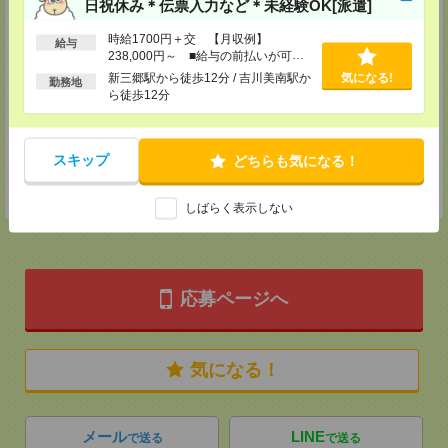
宇都宮支店
日祝休み＊伝票入力など＊未経験OK[派遣]
栃木県宇都宮市大通り2-2-3 明治安田生命宇都宮大工町ビル2階
〔アクセス〕宇都宮駅より徒歩11分
時給1700円＋交 【月収例】
給与
TEL：0120-25-1069
238,000円～ ■給与の前払いが可能
MAIL：
utm30@athuman.com
な速払いサービスあり
新三郷駅から徒歩12分 / 吉川美南駅か
気になる!
担当：人材コーディネート担当
勤務地
ら徒歩12分
茨城支店
茨城県水戸市城南1-2-43 NKCビル 305号
〔アクセス〕水戸駅より徒歩5分
スキップ
どちらも気になる！
TEL：0120-25-1069
MAIL：
hit30@athuman.com
担当：人材コーディネート担当
しばらく表示しない
応募ページへ
気になる！
メール
LINE
で送る
で送る