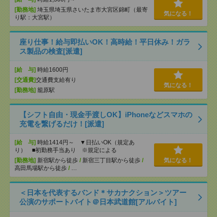
[勤務地]
埼玉県埼玉県さいたま市大宮区錦町（最寄
気になる！
り駅：大宮駅）
座り仕事！給与即払いOK！高時給！平日休み！ガラ
ス製品の検査[派遣]
[給 与]
時給1600円
[交通費]
交通費支給有り
気になる！
[勤務地]
籠原駅
【シフト自由・現金手渡しOK】iPhoneなどスマホの
充電を繋げるだけ！[派遣]
[給 与]
時給1414円～ ▼日払いOK（規定あ
り） ■初勤務手当あり ※規定による
[勤務地]
新宿駅から徒歩
/
新宿三丁目駅から徒歩
/
気になる！
高田馬場駅から徒歩
/
…
＜日本を代表するバンド＊サカナクション＞ツアー
公演のサポートバイト＠日本武道館[アルバイト]