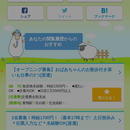
シェア
ツイート
ブックマーク
あなたの閲覧履歴からの
おすすめ
【オープニング募集】おばあちゃんのお散歩付き添
いも仕事の1つ[派遣]
[給 与]
無資格未経験：時給1500円～ ■週払い
OK ■扶養内OK ■日収1万2000円以上
[交通費]
交通費全額支給
気になる！
[勤務地]
巣鴨駅
/
目白駅
/
北池袋駅
/
…
2名募集！時給1700円！〈基本17時まで〉土日祝休み
＊伝票入力など＊未経験OK[派遣]