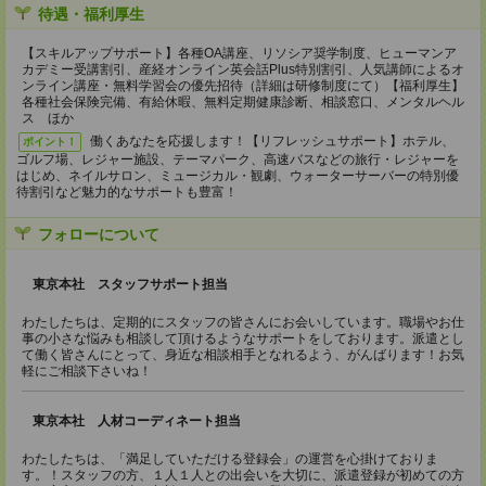
待遇・福利厚生
【スキルアップサポート】各種OA講座、リソシア奨学制度、ヒューマンア
カデミー受講割引、産経オンライン英会話Plus特別割引、人気講師によるオ
ンライン講座・無料学習会の優先招待（詳細は研修制度にて）【福利厚生】
各種社会保険完備、有給休暇、無料定期健康診断、相談窓口、メンタルヘル
ス ほか
働くあなたを応援します！【リフレッシュサポート】ホテル、
ポイント！
ゴルフ場、レジャー施設、テーマパーク、高速バスなどの旅行・レジャーを
はじめ、ネイルサロン、ミュージカル・観劇、ウォーターサーバーの特別優
待割引など魅力的なサポートも豊富！
フォローについて
東京本社 スタッフサポート担当
わたしたちは、定期的にスタッフの皆さんにお会いしています。職場やお仕
事の小さな悩みも相談して頂けるようなサポートをしております。派遣とし
て働く皆さんにとって、身近な相談相手となれるよう、がんばります！お気
軽にご相談下さいね！
東京本社 人材コーディネート担当
わたしたちは、「満足していただける登録会」の運営を心掛けておりま
す。！スタッフの方、１人１人との出会いを大切に、派遣登録が初めての方