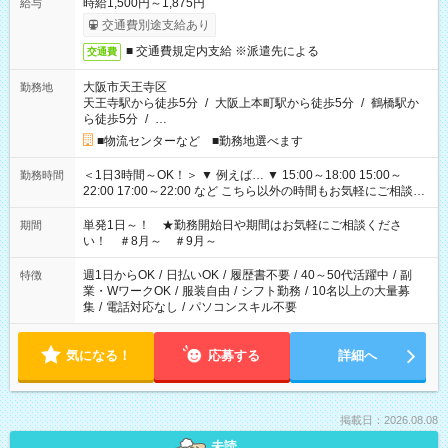
時給1,500円～1,875円
給与
交通費別途支給あり
■ 交通費規定内支給 ※派遣先による
交通費
大阪市天王寺区
勤務地
天王寺駅から徒歩5分
/
大阪上本町駅から徒歩5分
/
鶴橋駅か
ら徒歩5分
/
…
■物流センターなど ■勤務地選べます
＜1日3時間～OK！＞ ▼ 例えば… ▼ 15:00～18:00 15:00～
勤務時間
22:00 17:00～22:00 など こちら以外の時間もお気軽にご相談く
ださい！
単発1日～！ ★勤務開始日や期間はお気軽にご相談くださ
期間
い！ ＃8月～ ＃9月～
週1日からOK
/
日払いOK
/
履歴書不要
/
40～50代活躍中
/
副
特徴
業・WワークOK
/
服装自由
/
シフト勤務
/
10名以上の大量募
集
/
電話対応なし
/
パソコンスキル不要
気になる！
応募する
詳細へ
掲載日：2026.08.08
未読