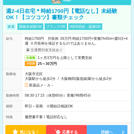
週2-4日在宅＊時給1700円【電話なし】未経験
OK！【コツコツ】書類チェック
派遣
職種未経験OK
ブランクOK
WEB登録・面接OK
時給1700円 月収例 26万円 時給1700円×実働7h45m×週5日×4
給与
週 ※月収例を保証するものではありません。
交通費別途支給あり
1ヶ月3万円を上限として実費支給
交通費
25～30万円
月収例
大阪市北区
勤務地
大阪駅から徒歩2分
/
大阪梅田(阪急線)駅から徒歩2分
医薬品メ－カ－
08:30-17:15（休憩60分）実働7時間45分
勤務時間
即日～長期 ※開始日相談OK
期間
履歴書不要
/
電話対応なし
特徴
気になる！
応募する
詳細へ