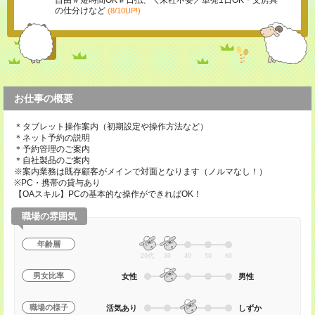
自由＃短時間OK＃日払、＼来社不要／単発1日OK＊文房具
の仕分けなど
(8/10UP!)
お仕事の概要
＊タブレット操作案内（初期設定や操作方法など）
＊ネット予約の説明
＊予約管理のご案内
＊自社製品のご案内
※案内業務は既存顧客がメインで対面となります（ノルマなし！）
※PC・携帯の貸与あり
【OAスキル】PCの基本的な操作ができればOK！
職場の雰囲気
年齢層
20代
30
40
50
60
男女比率
女性
男性
職場の様子
活気あり
しずか