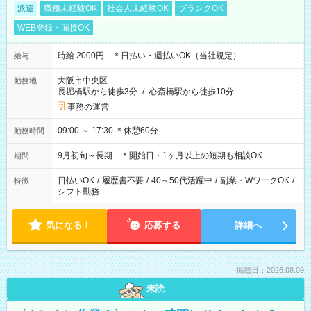
派遣
職種未経験OK
社会人未経験OK
ブランクOK
WEB登録・面接OK
時給 2000円 ＊日払い・週払いOK（当社規定）
給与
大阪市中央区
勤務地
長堀橋駅から徒歩3分
/
心斎橋駅から徒歩10分
事務の運営
09:00 ～ 17:30 ＊休憩60分
勤務時間
9月初旬～長期 ＊開始日・1ヶ月以上の短期も相談OK
期間
日払いOK
/
履歴書不要
/
40～50代活躍中
/
副業・WワークOK
/
特徴
シフト勤務
気になる！
応募する
詳細へ
掲載日：2026.08.09
未読