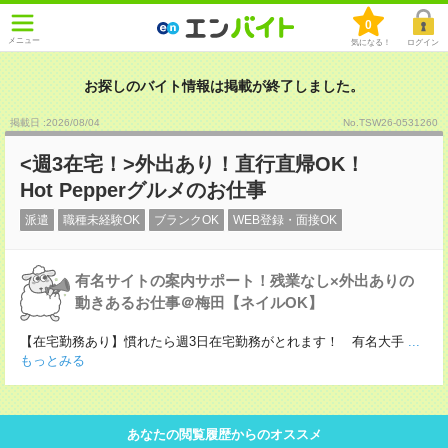
0
メニュー
気になる！
ログイン
お探しのバイト情報は掲載が終了しました。
掲載日 :2026
/
08
/
04
No.TSW26-0531260
<週3在宅！>外出あり！直行直帰OK！
Hot Pepperグルメのお仕事
派遣
職種未経験OK
ブランクOK
WEB登録・面接OK
有名サイトの案内サポート！残業なし×外出ありの
動きあるお仕事＠梅田【ネイルOK】
【在宅勤務あり】慣れたら週3日在宅勤務がとれます！ 有名大手
...
もっとみる
あなたの閲覧履歴からのオススメ