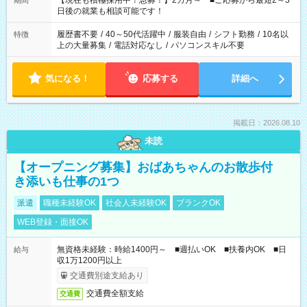
【現在も積極採用中！急募！】2カ月～ ■ご応募から最短2～3
期間
の方へ 今ご覧のお仕事で希望する勤務時間と、もう1つのお仕事
日後の就業も相談可能です！
の勤務時間。 合計で週40時間を超える場合は応募できません。
履歴書不要
/
40～50代活躍中
/
服装自由
/
シフト勤務
/
10名以
特徴
上の大量募集
/
電話対応なし
/
パソコンスキル不要
気になる！
応募する
詳細へ
掲載日：2026.08.10
未読
【オープニング募集】おばあちゃんのお散歩付
き添いも仕事の1つ
派遣
職種未経験OK
社会人未経験OK
ブランクOK
WEB登録・面接OK
無資格未経験：時給1400円～ ■週払いOK ■扶養内OK ■日
給与
収1万1200円以上
交通費別途支給あり
交通費全額支給
交通費