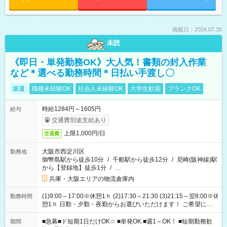
掲載日：2026.07.30
未読
《即日・単発勤務OK》大人気！書類の封入作業
など＊選べる勤務時間＊日払い手渡し〇
派遣
職種未経験OK
社会人未経験OK
大学生歓迎
ブランクOK
時給1284円～1605円
給与
交通費別途支給あり
上限1,000円/日
交通費
大阪市西淀川区
勤務地
御幣島駅から徒歩10分
/
千船駅から徒歩12分
/
尼崎(阪神線)駅
から【登録地】徒歩1分
/
…
兵庫・大阪エリアの物流倉庫内
(1)9:00～17:00※休憩1ｈ (2)17:30～21:30 (3)21:15～翌8:00※休
勤務時間
憩1ｈ 日勤・夕勤・夜勤からお選びいただけます！ ご希望に合
わせて働けるお仕事です(*^^*) 【その他選べる勤務時間】 8-17
時/9-17時/9-18時/10-18時/11-21時/18-22時/20-翌4時/21-翌5
■急募■ド短期1日だけOK☆ ■単発OK ■週1～OK！ ■短期勤務歓
期間