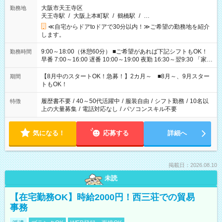
大阪市天王寺区
勤務地
天王寺駅
/
大阪上本町駅
/
鶴橋駅
/
…
≪自宅からドアtoドアで30分以内！≫ご希望の勤務地を紹介
します。
9:00～18:00（休憩60分） ■ご希望があれば下記シフトもOK！
勤務時間
早番 7:00～16:00 遅番 10:00～19:00 夜勤 16:30～翌9:30 「家族
と休みを合わせたい」 「余裕を持って夕飯の準備がしたい」
「できれば残業はしたくない」 など、ご希望を教えてください
【8月中のスタートOK！急募！】2カ月～ ■8月～、9月スター
期間
ね。 ※Wワーク希望の方へ 今ご覧のお仕事で希望する勤務時間
トもOK！
と、もう1つのお仕事の勤務時間。 合計で週40時間を超える場
合は応募できません。
履歴書不要
/
40～50代活躍中
/
服装自由
/
シフト勤務
/
10名以
特徴
上の大量募集
/
電話対応なし
/
パソコンスキル不要
気になる！
応募する
詳細へ
掲載日：2026.08.10
未読
【在宅勤務OK】時給2000円！西三荘での貿易
事務