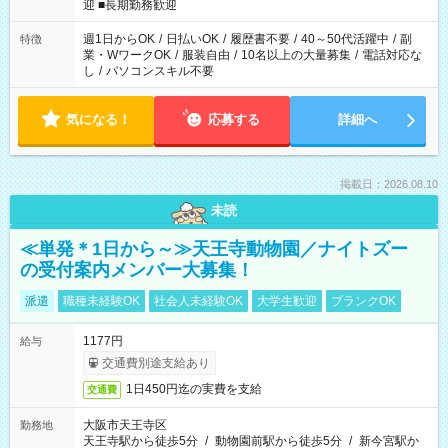
時/22-翌6時/0-翌8時 ご自身のご都合で選んで頂ける完全自由シ
迎 ■長期勤務歓迎
フト！
週1日からOK
/
日払いOK
/
履歴書不要
/
40～50代活躍中
/
副
特徴
業・WワークOK
/
服装自由
/
10名以上の大量募集
/
電話対応な
し
/
パソコンスキル不要
気になる！
応募する
詳細へ
掲載日：2026.08.10
未読
≪単発＊1日から～≫天王寺動物園／ナイトズー
の受付案内メンバー大募集！
派遣
職種未経験OK
社会人未経験OK
大学生歓迎
ブランクOK
1177円
給与
交通費別途支給あり
1日450円迄の実費を支給
交通費
大阪市天王寺区
勤務地
天王寺駅から徒歩5分
/
動物園前駅から徒歩5分
/
新今宮駅か