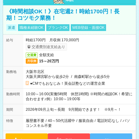
《時間相談OK！》在宅週2！時給1700円！長
期！コツモク業務！
派遣
職種未経験OK
ブランクOK
WEB登録・面接OK
時給1700円 月収例 170,000円
給与
交通費別途支給あり
全額支給
交通費
15～20万円
月収例
大阪市北区
勤務地
大阪天満宮駅から徒歩2分
/
南森町駅から徒歩5分
●CMでもおなじみ！英会話塾などの運営企業
10:00～16:00(実働5時間 休憩1時間) ※時間の相談OK！希望に
勤務時間
合わせます♪例）10:00～19:00等
2026年09月上旬～長期 9月開始できます！ ※9月～！
期間
履歴書不要
/
40～50代活躍中
/
服装自由
/
電話対応なし
/
パソ
特徴
コンスキル不要