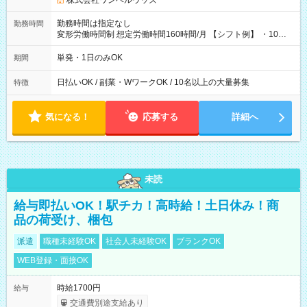
株式会社ワンベルウッズ
勤務時間は指定なし
勤務時間
変形労働時間制 想定労働時間160時間/月 【シフト例】 ・10：
00～20：00
単発・1日のみOK
期間
日払いOK / 副業・WワークOK / 10名以上の大量募集
特徴
気になる！
応募する
詳細へ
未読
給与即払いOK！駅チカ！高時給！土日休み！商
品の荷受け、梱包
派遣
職種未経験OK
社会人未経験OK
ブランクOK
WEB登録・面接OK
時給1700円
給与
交通費別途支給あり