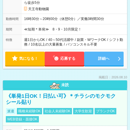
ら徒歩5分
天王寺動物園
16時30分～20時00分（休憩0分）／実働3時間30分
勤務時間
≪短期＊単発≫ 8・9・10月限定！
期間
週1日からOK
/
40～50代活躍中
/
副業・WワークOK
/
シフト勤
特徴
務
/
10名以上の大量募集
/
パソコンスキル不要
気になる！
応募する
詳細へ
掲載日：2026.08.10
未読
《単発1日OK！日払い可》＊チラシのモクモク
シール貼り
派遣
職種未経験OK
社会人未経験OK
大学生歓迎
ブランクOK
WEB登録・面接OK