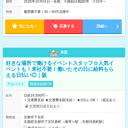
2026年10月01日～長期 ※開始日相談OK ※10月～
期間
履歴書不要
/
40～50代活躍中
特徴
気になる！
応募する
詳細へ
未読
好きな場所で働けるイベントスタッフ☆人気イ
ベントも！来社不要！働いたその日に給料もら
える日払い◎｜阪
アルバイト
職種未経験OK
日給16,500円～
給与
＋交通費支給 ★交通費全額支給！ ★日払いOK！（規定あり） ┗
働いたその日に現金GET♪ お仕事後はコンビニATMから 日払
交通費別途支給あり
い分を引き落とせます！ 【試用期間】試用期間なし
京都市下京区
勤務地
京都府京都市下京区真町（最寄り駅：京都河原町駅）