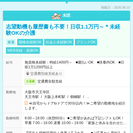
掲載日：2026.08.10
未読
志望動機も履歴書も不要！日収1.1万円～＊未経
験OKの介護
派遣
職種未経験OK
社会人未経験OK
ブランクOK
WEB登録・面接OK
無資格未経験：時給1400円～ ■週払いOK ■扶養内OK ■日
給与
収1万1200円以上
交通費別途支給あり
交通費全額支給
交通費
大阪市天王寺区
勤務地
天王寺駅
/
大阪上本町駅
/
鶴橋駅
/
…
≪自宅からドアtoドアで30分以内！≫ご希望の勤務地を紹介
します。
9:00～18:00（休憩60分） ■ご希望があれば下記シフトもOK！
勤務時間
早番 7:00～16:00 遅番 10:00～19:00 「家族と休みを合わせた
い」 「余裕を持って夕飯の準備がしたい」 「できれば残業はし
たくない」 など、ご希望を教えてくださいね。 ※Wワーク希望