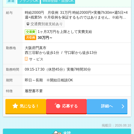
派遣
ブランクOK
WEB登録・面接OK
時給2000円 月収例 31万円 時給2000円×実働7h30m×週5日×4
給与
週+残業5h ※月収例を保証するものではありません。※給与即
受取りサービス利用可（利用条件有）
交通費別途支給あり
1ヶ月3万円を上限として実費支給
交通費
30万円～
月収例
大阪府門真市
勤務地
西三荘駅から徒歩1分
/
守口駅から徒歩13分
サ－ビス
09:15-17:30（休憩45分）実働7時間30分
勤務時間
即日～長期 ※開始日相談OK
期間
履歴書不要
特徴
気になる！
応募する
詳細へ
掲載日：2026.08.10
未読