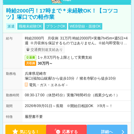
時給2000円！17時まで＊未経験OK！【コツコ
ツ】塚口での軽作業
派遣
職種未経験OK
ブランクOK
WEB登録・面接OK
時給2000円 月収例 31万円 時給2000円×実働7h45m×週5日×4
給与
週 ※月収例を保証するものではありません。※給与即受取りサ
ービス利用可（利用条件有）
交通費別途支給あり
1ヶ月3万円を上限として実費支給
交通費
30万円～
月収例
兵庫県尼崎市
勤務地
塚口(福知山線)駅から徒歩10分
/
猪名寺駅から徒歩10分
電気・ガス・エネルギ－
08:30-17:00（休憩45分）実働7時間45分（残業少なめ！）
勤務時間
2026年09月01日～長期 ※開始日相談OK ※9月～！
期間
履歴書不要
特徴
気になる！
応募する
詳細へ