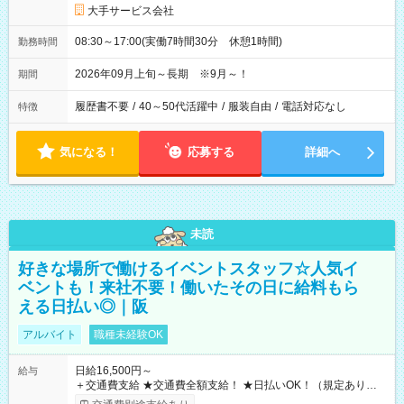
大手サービス会社
08:30～17:00(実働7時間30分 休憩1時間)
勤務時間
2026年09月上旬～長期 ※9月～！
期間
履歴書不要
/
40～50代活躍中
/
服装自由
/
電話対応なし
特徴
気になる！
応募する
詳細へ
未読
好きな場所で働けるイベントスタッフ☆人気イ
ベントも！来社不要！働いたその日に給料もら
える日払い◎｜阪
アルバイト
職種未経験OK
日給16,500円～
給与
＋交通費支給 ★交通費全額支給！ ★日払いOK！（規定あり） ┗
働いたその日に現金GET♪ お仕事後はコンビニATMから 日払