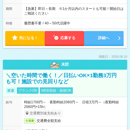
【急募】即日～長期 ※1か月以内のスタートも可能！開始日は
期間
ご相談ください
履歴書不要
/
40～50代活躍中
特徴
気になる！
応募する
詳細へ
掲載日：2026.08.10
未読
＼空いた時間で働く！／日払いOK×1勤務3万円
も可！施設での見回りなど
派遣
ブランクOK
WEB登録・面接OK
時給1700円～ 夜勤時給2060円～ 日収3万円～（夜勤時給
給与
2060円×15h）
交通費別途支給あり
交通費全額支給
交通費