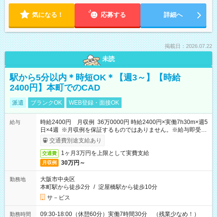
気になる！
応募する
詳細へ
掲載日：2026.07.22
未読
駅から5分以内＊時短OK＊【週3～】【時給
2400円】本町でのCAD
派遣
ブランクOK
WEB登録・面接OK
時給2400円 月収例 36万0000円 時給2400円×実働7h30m×週5
給与
日×4週 ※月収例を保証するものではありません。※給与即受取
りサービス利用可（利用条件有）
交通費別途支給あり
1ヶ月3万円を上限として実費支給
交通費
30万円～
月収例
大阪市中央区
勤務地
本町駅から徒歩2分
/
淀屋橋駅から徒歩10分
サ－ビス
09:30-18:00（休憩60分）実働7時間30分 （残業少なめ！）
勤務時間