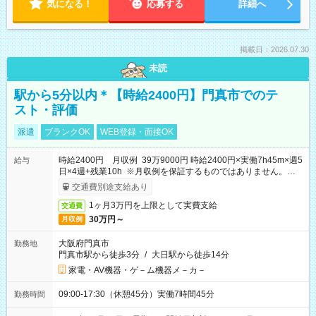
気になる！
応募する
詳細へ
掲載日：2026.07.30
未読
駅から5分以内＊【時給2400円】門真市でのテ
スト・評価
派遣
ブランクOK
WEB登録・面接OK
時給2400円 月収例 39万9000円 時給2400円×実働7h45m×週5
給与
日×4週+残業10h ※月収例を保証するものではありません。※給
与即受取りサービス利用可（利用条件有）
交通費別途支給あり
1ヶ月3万円を上限として実費支給
交通費
30万円～
月収例
大阪府門真市
勤務地
門真市駅から徒歩3分
/
大日駅から徒歩14分
家電・AV機器・ゲ－ム機器メ－カ－
09:00-17:30（休憩45分）実働7時間45分
勤務時間