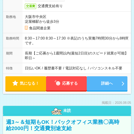
交通費支給有り
交通費
大阪市中央区
勤務地
淀屋橋駅から徒歩3分
食品関連企業
8:30～17:00 8:30～17:30 ※表記のうち実働7時間30分から8時間
勤務時間
です。
長期【ご応募から1週間以内(最短2日目)のスピード就業が可能】
期間
即日～
日払いOK
/
履歴書不要
/
電話対応なし
/
パソコンスキル不要
特徴
気になる！
応募する
詳細へ
掲載日：2026.08.05
未読
週3～＆短期もOK！バックオフィス業務〇高時
給2000円！交通費別途支給