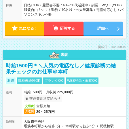
日払いOK
/
履歴書不要
/
40～50代活躍中
/
副業・WワークOK
/
特徴
服装自由
/
シフト勤務
/
10名以上の大量募集
/
電話対応なし
/
パ
ソコンスキル不要
気になる！
応募する
詳細へ
掲載日：2026.08.10
未読
時給1500円＊＼人気の電話なし／健康診断の結
果チェックのお仕事＠本町
派遣
職種未経験OK
ブランクOK
WEB登録・面接OK
時給1500円 月収例 225,000円
給与
交通費別途支給あり
全額支給
交通費
20～25万円
月収例
大阪市中央区
勤務地
堺筋本町駅から徒歩1分
/
本町駅から徒歩6分
/
肥後橋駅