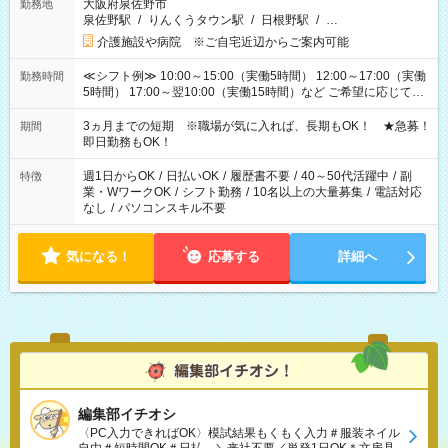
大阪府泉佐野市
勤務地
泉佐野駅
/
りんくうタウン駅
/
日根野駅
/
…
介護施設や病院 ※ご自宅近辺からご案内可能
≪シフト例≫ 10:00～15:00（実働5時間） 12:00～17:00（実働
勤務時間
5時間） 17:00～翌10:00（実働15時間）など ご希望に応じて、
働く時間は調整できます！ お気軽に担当へ相談ください！
3ヵ月までの短期 ※職場が気に入れば、長期もOK！ ★急募！
期間
即日勤務もOK！
週1日からOK
/
日払いOK
/
履歴書不要
/
40～50代活躍中
/
副
特徴
業・WワークOK
/
シフト勤務
/
10名以上の大量募集
/
電話対応
なし
/
パソコンスキル不要
気になる！
応募する
詳細へ
編集部イチオシ
〈PC入力できればOK〉模試結果もくもく入力＃服装ネイル