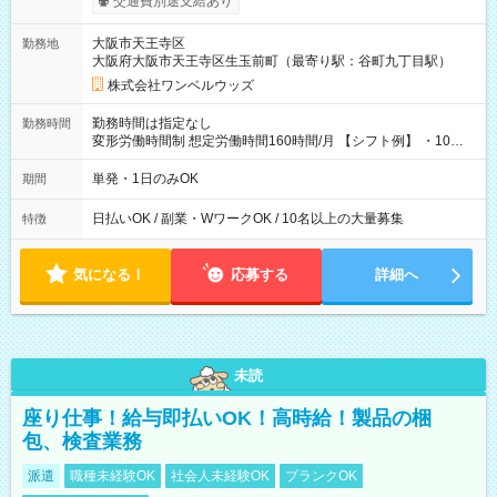
交通費別途支給あり
い分を引き落とせます！ 【試用期間】試用期間なし
大阪市天王寺区
勤務地
大阪府大阪市天王寺区生玉前町（最寄り駅：谷町九丁目駅）
株式会社ワンベルウッズ
勤務時間は指定なし
勤務時間
変形労働時間制 想定労働時間160時間/月 【シフト例】 ・10：
00～20：00
単発・1日のみOK
期間
日払いOK / 副業・WワークOK / 10名以上の大量募集
特徴
気になる！
応募する
詳細へ
未読
座り仕事！給与即払いOK！高時給！製品の梱
包、検査業務
派遣
職種未経験OK
社会人未経験OK
ブランクOK