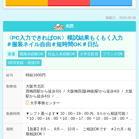
掲載日：2026.08.06
未読
〈PC入力できればOK〉模試結果もくもく入力
＃服装ネイル自由＃短時間OK＃日払
派遣
職種未経験OK
社会人未経験OK
大学生歓迎
ブランクOK
WEB登録・面接OK
時給1600円
給与
大阪市北区
勤務地
西梅田駅から徒歩3分
/
大阪梅田(阪神線)駅から徒歩4分
/
大阪
駅から徒歩4分
/
…
大手事務センター
▼シフト選べます▼ 10：00～19：00 内、6ｈから相談可能！
勤務時間
＊10：00～16：00 ＊10：00～17：00 ＊10：00～18：00 ＊
11：00～19：00 ＊12：00～19：00 ＊13：00～19：00
【急募】8月～、9月～、10月～ ご相談OKです ＃2カ月～短
期間
期相談OK！