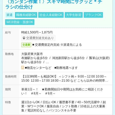
〈カンタン作業！〉スキマ時間にサクッと＊チ
ラシの仕分け
派遣
職種未経験OK
社会人未経験OK
大学生歓迎
ブランクOK
WEB登録・面接OK
時給1,500円～1,875円
給与
交通費別途支給あり
■ 交通費規定内支給 ※派遣先による
交通費
大阪府東大阪市
勤務地
布施駅から徒歩5分
/
鴻池新田駅から徒歩5分
/
瓢箪山(大阪府)
駅から徒歩5分
/
…
■物流センターなど ■勤務地選べます
【1日3時間～も相談OK!】 ＜シフト例＞ 9:00～12:00 10:00～
勤務時間
15:00 12:00～17:00 18:00～21:00 など こちら以外の時間帯も
お気軽にご相談ください！
単発1日～！ ★勤務開始日や期間はお気軽にご相談くださ
期間
い！ ＃8月～ ＃9月～
週1日からOK
/
日払いOK
/
履歴書不要
/
40～50代活躍中
/
副
特徴
業・WワークOK
/
服装自由
/
シフト勤務
/
10名以上の大量募
集
/
電話対応なし
/
パソコンスキル不要