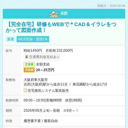
掲載日：2026.08.06
未読
【完全在宅】研修もWEBで＊CAD＆イラレをつ
かって図面作成！
派遣
WEB登録・面接OK
時給1450円 月収例 232,000円
給与
交通費別途支給あり
全額支給
交通費
20～25万円
月収例
大阪府東大阪市
勤務地
吉田(大阪府)駅から徒歩11分
/
東花園駅から徒歩17分
住宅換気システム製造販売
09:00～18:00(実働8時間 休憩1時間)
勤務時間
2026年09月上旬～長期 ※9月～！
期間
履歴書不要
/
服装自由
特徴