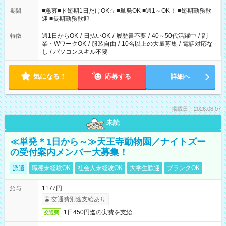
わせて働けるお仕事です(*^^*) 【その他選べる勤務時間】 8-17
時/9-17時/9-18時/10-18時/11-21時/18-22時/20-翌4時/21-翌5
■急募■ド短期1日だけOK☆ ■単発OK ■週1～OK！ ■短期勤務歓
期間
時/22-翌6時/0-翌8時 ご自身のご都合で選んで頂ける完全自由シ
迎 ■長期勤務歓迎
フト！
週1日からOK
/
日払いOK
/
履歴書不要
/
40～50代活躍中
/
副
特徴
業・WワークOK
/
服装自由
/
10名以上の大量募集
/
電話対応な
し
/
パソコンスキル不要
気になる！
応募する
詳細へ
掲載日：2026.08.07
未読
≪単発＊1日から～≫天王寺動物園／ナイトズー
の受付案内メンバー大募集！
派遣
職種未経験OK
社会人未経験OK
大学生歓迎
ブランクOK
1177円
給与
交通費別途支給あり
1日450円迄の実費を支給
交通費