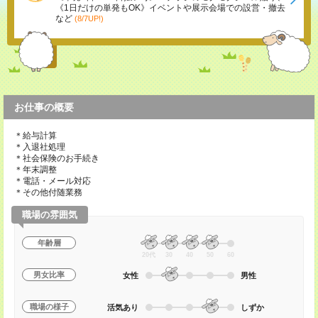
《1日だけの単発もOK》イベントや展示会場での設営・撤去
など
(8/7UP!)
お仕事の概要
＊給与計算
＊入退社処理
＊社会保険のお手続き
＊年末調整
＊電話・メール対応
＊その他付随業務
職場の雰囲気
年齢層
20代
30
40
50
60
男女比率
女性
男性
職場の様子
活気あり
しずか