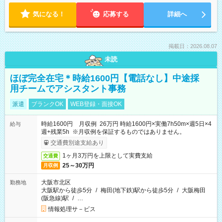
気になる！
応募する
詳細へ
掲載日：2026.08.07
未読
ほぼ完全在宅＊時給1600円【電話なし】中途採
用チームでアシスタント事務
派遣
ブランクOK
WEB登録・面接OK
時給1600円 月収例 26万円 時給1600円×実働7h50m×週5日×4
給与
週+残業5h ※月収例を保証するものではありません。
交通費別途支給あり
1ヶ月3万円を上限として実費支給
交通費
25～30万円
月収例
大阪市北区
勤務地
大阪駅から徒歩5分
/
梅田(地下鉄)駅から徒歩5分
/
大阪梅田
(阪急線)駅
/
…
情報処理サ－ビス