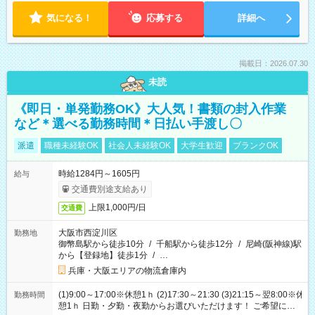
気になる！
応募する
詳細へ
掲載日：2026.07.30
未読
《即日・単発勤務OK》大人気！書類の封入作業
など＊選べる勤務時間＊日払い手渡し〇
派遣
職種未経験OK
社会人未経験OK
大学生歓迎
ブランクOK
時給1284円～1605円
給与
交通費別途支給あり
上限1,000円/日
交通費
大阪市西淀川区
勤務地
御幣島駅から徒歩10分
/
千船駅から徒歩12分
/
尼崎(阪神線)駅
から【登録地】徒歩1分
/
…
兵庫・大阪エリアの物流倉庫内
(1)9:00～17:00※休憩1ｈ (2)17:30～21:30 (3)21:15～翌8:00※休
勤務時間
憩1ｈ 日勤・夕勤・夜勤からお選びいただけます！ ご希望に合