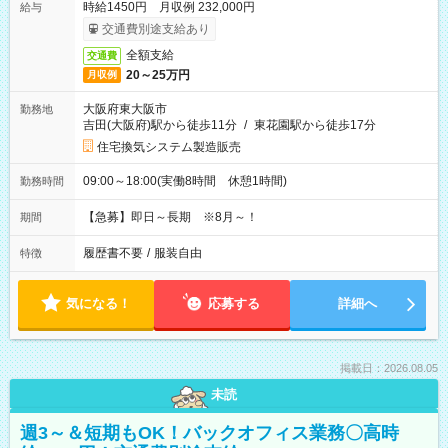
時給1450円 月収例 232,000円
給与
交通費別途支給あり
全額支給
交通費
20～25万円
月収例
大阪府東大阪市
勤務地
吉田(大阪府)駅から徒歩11分
/
東花園駅から徒歩17分
住宅換気システム製造販売
09:00～18:00(実働8時間 休憩1時間)
勤務時間
【急募】即日～長期 ※8月～！
期間
履歴書不要
/
服装自由
特徴
気になる！
応募する
詳細へ
掲載日：2026.08.05
未読
週3～＆短期もOK！バックオフィス業務〇高時