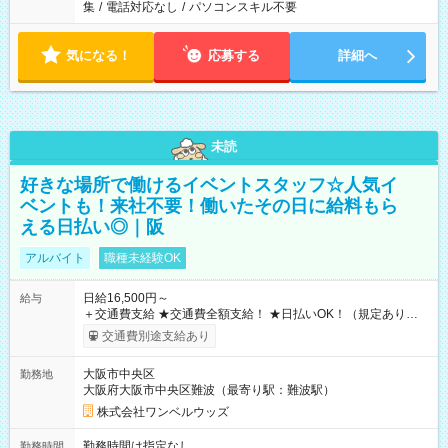
集
/
電話対応なし
/
パソコンスキル不要
気になる！
応募する
詳細へ
未読
好きな場所で働けるイベントスタッフ☆人気イ
ベントも！来社不要！働いたその日に給料もら
える日払い◎｜阪
アルバイト
職種未経験OK
日給16,500円～
給与
＋交通費支給 ★交通費全額支給！ ★日払いOK！（規定あり） ┗
働いたその日に現金GET♪ お仕事後はコンビニATMから 日払
交通費別途支給あり
い分を引き落とせます！ 【試用期間】試用期間なし
大阪市中央区
勤務地
大阪府大阪市中央区難波（最寄り駅：難波駅）
株式会社ワンベルウッズ
勤務時間は指定なし
勤務時間