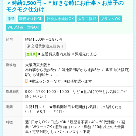
＜時給1,500円～＊好きな時にお仕事＞お菓子の
モクモク仕分け
派遣
職種未経験OK
社会人未経験OK
大学生歓迎
ブランクOK
WEB登録・面接OK
時給1,500円～1,875円
給与
交通費別途支給あり
■ 交通費規定内支給 ※派遣先による
交通費
大阪府東大阪市
勤務地
布施駅から徒歩5分
/
鴻池新田駅から徒歩5分
/
瓢箪山(大阪府)
駅から徒歩5分
/
…
■物流センターなど ■勤務地選べます
9:00～17:00 10:00～19:00 など ■ 他の時間帯もお気軽にご相
勤務時間
談ください！
単発1日～！ ★勤務開始日や期間はお気軽にご相談くださ
期間
い！ ＃8月～ ＃9月～
週1日からOK
/
日払いOK
/
履歴書不要
/
40～50代活躍中
/
副
特徴
業・WワークOK
/
服装自由
/
シフト勤務
/
10名以上の大量募
集
/
電話対応なし
/
パソコンスキル不要