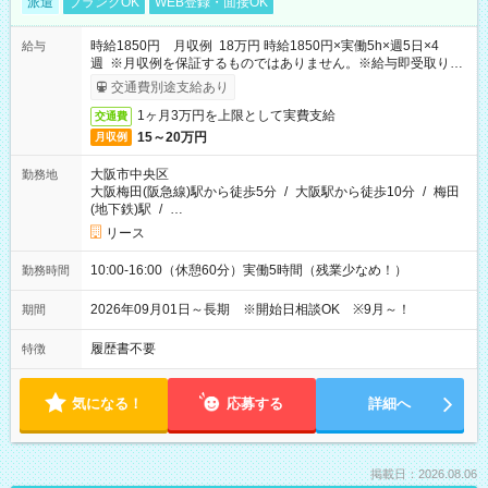
派遣
ブランクOK
WEB登録・面接OK
時給1850円 月収例 18万円 時給1850円×実働5h×週5日×4
給与
週 ※月収例を保証するものではありません。※給与即受取りサ
ービス利用可（利用条件有）
交通費別途支給あり
1ヶ月3万円を上限として実費支給
交通費
15～20万円
月収例
大阪市中央区
勤務地
大阪梅田(阪急線)駅から徒歩5分
/
大阪駅から徒歩10分
/
梅田
(地下鉄)駅
/
…
リース
10:00-16:00（休憩60分）実働5時間（残業少なめ！）
勤務時間
2026年09月01日～長期 ※開始日相談OK ※9月～！
期間
履歴書不要
特徴
気になる！
応募する
詳細へ
掲載日：2026.08.06