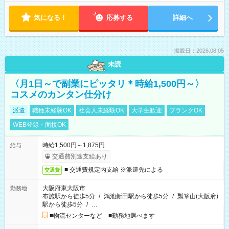
気になる！
応募する
詳細へ
掲載日：2026.08.05
未読
〈月1日～で副業にピッタリ＊時給1,500円～〉
コスメのカンタン仕分け
派遣
職種未経験OK
社会人未経験OK
大学生歓迎
ブランクOK
WEB登録・面接OK
時給1,500円～1,875円
給与
交通費別途支給あり
■ 交通費規定内支給 ※派遣先による
交通費
大阪府東大阪市
勤務地
布施駅から徒歩5分
/
鴻池新田駅から徒歩5分
/
瓢箪山(大阪府)
駅から徒歩5分
/
…
■物流センターなど ■勤務地選べます