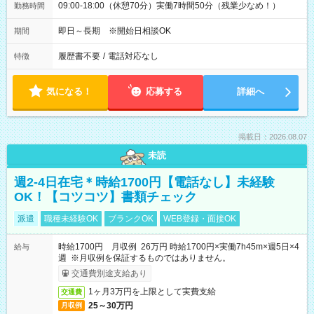
09:00-18:00（休憩70分）実働7時間50分（残業少なめ！）
勤務時間
即日～長期 ※開始日相談OK
期間
履歴書不要
/
電話対応なし
特徴
気になる！
応募する
詳細へ
掲載日：2026.08.07
未読
週2-4日在宅＊時給1700円【電話なし】未経験
OK！【コツコツ】書類チェック
派遣
職種未経験OK
ブランクOK
WEB登録・面接OK
時給1700円 月収例 26万円 時給1700円×実働7h45m×週5日×4
給与
週 ※月収例を保証するものではありません。
交通費別途支給あり
1ヶ月3万円を上限として実費支給
交通費
25～30万円
月収例