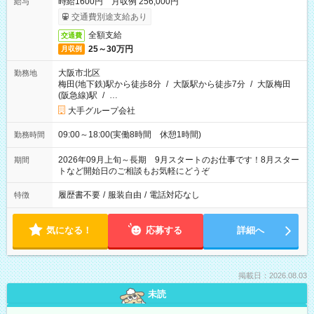
時給1600円 月収例 256,000円
給与
交通費別途支給あり
全額支給
交通費
25～30万円
月収例
大阪市北区
勤務地
梅田(地下鉄)駅から徒歩8分
/
大阪駅から徒歩7分
/
大阪梅田
(阪急線)駅
/
…
大手グループ会社
09:00～18:00(実働8時間 休憩1時間)
勤務時間
2026年09月上旬～長期 9月スタートのお仕事です！8月スター
期間
トなど開始日のご相談もお気軽にどうぞ
履歴書不要
/
服装自由
/
電話対応なし
特徴
気になる！
応募する
詳細へ
掲載日：2026.08.03
未読