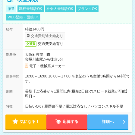
派遣
職種未経験OK
社会人未経験OK
ブランクOK
WEB登録・面接OK
時給1400円
給与
交通費別途支給あり
交通費支給有り
交通費
大阪府寝屋川市
勤務地
寝屋川市駅から徒歩5分
電子・機械系メーカー
10:00～16:00 10:00～17:00 ※表記のうち実働5時間から6時間で
勤務時間
す。
長期【ご応募から1週間以内(最短2日目)のスピード就業が可能】
期間
即日～
日払いOK
/
履歴書不要
/
電話対応なし
/
パソコンスキル不要
特徴
気になる！
応募する
詳細へ