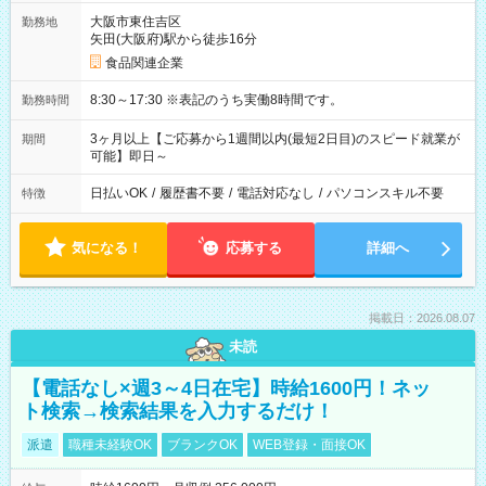
大阪市東住吉区
勤務地
矢田(大阪府)駅から徒歩16分
食品関連企業
8:30～17:30 ※表記のうち実働8時間です。
勤務時間
3ヶ月以上【ご応募から1週間以内(最短2日目)のスピード就業が
期間
可能】即日～
日払いOK
/
履歴書不要
/
電話対応なし
/
パソコンスキル不要
特徴
気になる！
応募する
詳細へ
掲載日：2026.08.07
未読
【電話なし×週3～4日在宅】時給1600円！ネッ
ト検索→検索結果を入力するだけ！
派遣
職種未経験OK
ブランクOK
WEB登録・面接OK