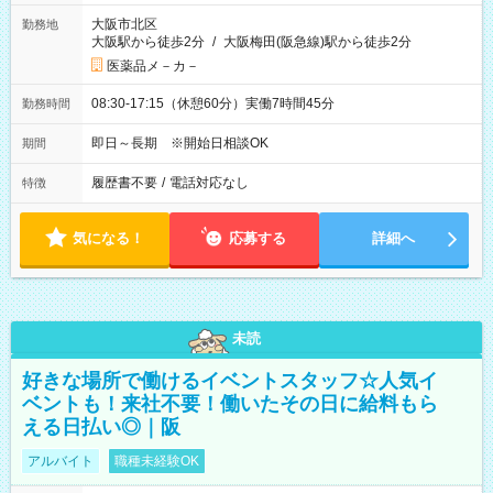
大阪市北区
勤務地
大阪駅から徒歩2分
/
大阪梅田(阪急線)駅から徒歩2分
医薬品メ－カ－
08:30-17:15（休憩60分）実働7時間45分
勤務時間
即日～長期 ※開始日相談OK
期間
履歴書不要
/
電話対応なし
特徴
気になる！
応募する
詳細へ
未読
好きな場所で働けるイベントスタッフ☆人気イ
ベントも！来社不要！働いたその日に給料もら
える日払い◎｜阪
アルバイト
職種未経験OK