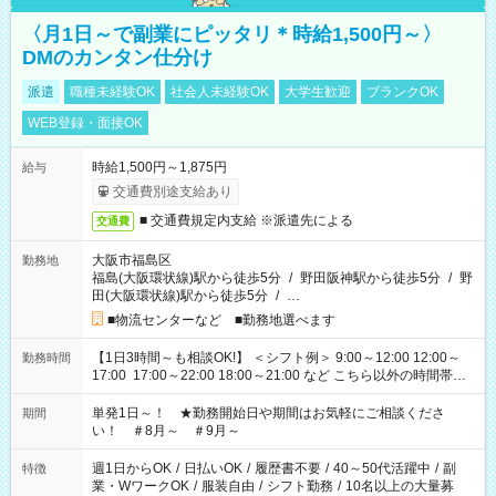
〈月1日～で副業にピッタリ＊時給1,500円～〉
DMのカンタン仕分け
派遣
職種未経験OK
社会人未経験OK
大学生歓迎
ブランクOK
WEB登録・面接OK
時給1,500円～1,875円
給与
交通費別途支給あり
■ 交通費規定内支給 ※派遣先による
交通費
大阪市福島区
勤務地
福島(大阪環状線)駅から徒歩5分
/
野田阪神駅から徒歩5分
/
野
田(大阪環状線)駅から徒歩5分
/
…
■物流センターなど ■勤務地選べます
【1日3時間～も相談OK!】 ＜シフト例＞ 9:00～12:00 12:00～
勤務時間
17:00 17:00～22:00 18:00～21:00 など こちら以外の時間帯も
お気軽にご相談ください！
単発1日～！ ★勤務開始日や期間はお気軽にご相談くださ
期間
い！ ＃8月～ ＃9月～
週1日からOK
/
日払いOK
/
履歴書不要
/
40～50代活躍中
/
副
特徴
業・WワークOK
/
服装自由
/
シフト勤務
/
10名以上の大量募