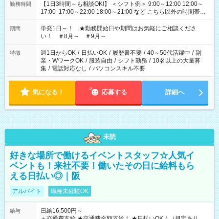
【1日3時間～も相談OK!】 ＜シフト例＞ 9:00～12:00 12:00～
勤務時間
17:00 17:00～22:00 18:00～21:00 など こちら以外の時間帯も
お気軽にご相談ください！
単発1日～！ ★勤務開始日や期間はお気軽にご相談くださ
期間
い！ ＃8月～ ＃9月～
週1日からOK
/
日払いOK
/
履歴書不要
/
40～50代活躍中
/
副
特徴
業・WワークOK
/
服装自由
/
シフト勤務
/
10名以上の大量募
集
/
電話対応なし
/
パソコンスキル不要
気になる！
応募する
詳細へ
未読
好きな場所で働けるイベントスタッフ☆人気イ
ベントも！来社不要！働いたその日に給料もら
える日払い◎｜阪
アルバイト
職種未経験OK
日給16,500円～
給与
＋交通費支給 ★交通費全額支給！ ★日払いOK！（規定あり） ┗