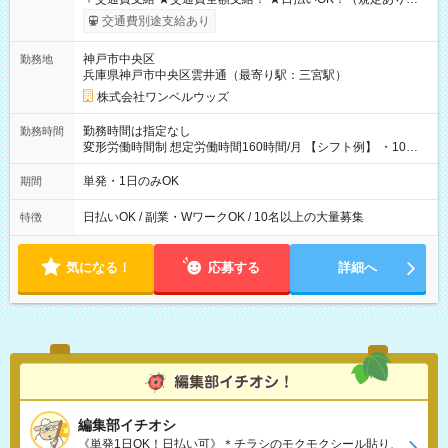
働いたその日に現金GET♪ お仕事後はコンビニATMから 日払
交通費別途支給あり
い分を引き落とせます！ 【試用期間】試用期間なし
神戸市中央区
勤務地
兵庫県神戸市中央区雲井通（最寄り駅：三宮駅）
株式会社ワンベルウッズ
勤務時間は指定なし
勤務時間
変形労働時間制 想定労働時間160時間/月 【シフト例】 ・10：
00～20：00
単発・1日のみOK
期間
日払いOK / 副業・WワークOK / 10名以上の大量募集
特徴
気になる！
応募する
詳細へ
編集部イチオシ
《単発1日OK！日払い可》＊チラシのモクモクシール貼り、