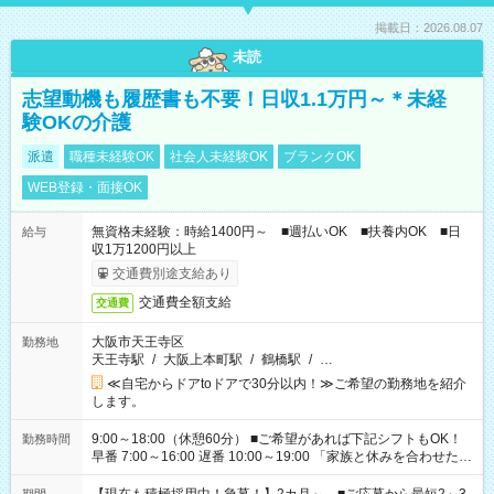
掲載日：2026.08.07
未読
志望動機も履歴書も不要！日収1.1万円～＊未経
験OKの介護
派遣
職種未経験OK
社会人未経験OK
ブランクOK
WEB登録・面接OK
無資格未経験：時給1400円～ ■週払いOK ■扶養内OK ■日
給与
収1万1200円以上
交通費別途支給あり
交通費全額支給
交通費
大阪市天王寺区
勤務地
天王寺駅
/
大阪上本町駅
/
鶴橋駅
/
…
≪自宅からドアtoドアで30分以内！≫ご希望の勤務地を紹介
します。
9:00～18:00（休憩60分） ■ご希望があれば下記シフトもOK！
勤務時間
早番 7:00～16:00 遅番 10:00～19:00 「家族と休みを合わせた
い」 「余裕を持って夕飯の準備がしたい」 「できれば残業はし
たくない」 など、ご希望を教えてくださいね。 ※Wワーク希望