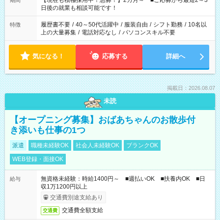
【現在も積極採用中！急募！】2カ月～ ■ご応募から最短2～3
期間
の方へ 今ご覧のお仕事で希望する勤務時間と、もう1つのお仕事
日後の就業も相談可能です！
の勤務時間。 合計で週40時間を超える場合は応募できません。
履歴書不要
/
40～50代活躍中
/
服装自由
/
シフト勤務
/
10名以
特徴
上の大量募集
/
電話対応なし
/
パソコンスキル不要
気になる！
応募する
詳細へ
掲載日：2026.08.07
未読
【オープニング募集】おばあちゃんのお散歩付
き添いも仕事の1つ
派遣
職種未経験OK
社会人未経験OK
ブランクOK
WEB登録・面接OK
無資格未経験：時給1400円～ ■週払いOK ■扶養内OK ■日
給与
収1万1200円以上
交通費別途支給あり
交通費全額支給
交通費