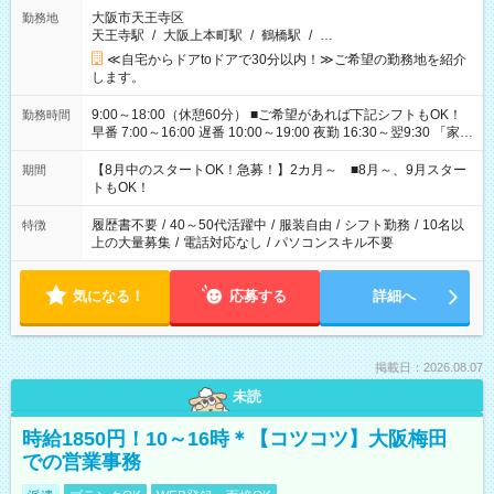
大阪市天王寺区
勤務地
天王寺駅
/
大阪上本町駅
/
鶴橋駅
/
…
≪自宅からドアtoドアで30分以内！≫ご希望の勤務地を紹介
します。
9:00～18:00（休憩60分） ■ご希望があれば下記シフトもOK！
勤務時間
早番 7:00～16:00 遅番 10:00～19:00 夜勤 16:30～翌9:30 「家族
と休みを合わせたい」 「余裕を持って夕飯の準備がしたい」
「できれば残業はしたくない」 など、ご希望を教えてください
【8月中のスタートOK！急募！】2カ月～ ■8月～、9月スター
期間
ね。 ※Wワーク希望の方へ 今ご覧のお仕事で希望する勤務時間
トもOK！
と、もう1つのお仕事の勤務時間。 合計で週40時間を超える場
合は応募できません。
履歴書不要
/
40～50代活躍中
/
服装自由
/
シフト勤務
/
10名以
特徴
上の大量募集
/
電話対応なし
/
パソコンスキル不要
気になる！
応募する
詳細へ
掲載日：2026.08.07
未読
時給1850円！10～16時＊【コツコツ】大阪梅田
での営業事務