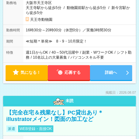
大阪市天王寺区
勤務地
天王寺駅から徒歩5分
/
動物園前駅から徒歩5分
/
新今宮駅か
ら徒歩5分
天王寺動物園
16時30分～20時00分（休憩0分）／実働3時間30分
勤務時間
≪短期＊単発≫ 8・9・10月限定！
期間
週1日からOK
/
40～50代活躍中
/
副業・WワークOK
/
シフト勤
特徴
務
/
10名以上の大量募集
/
パソコンスキル不要
気になる！
応募する
詳細へ
掲載日：2026.08.07
未読
【完全在宅＆残業なし】PC貸出あり＊
illustratorメイン！図面の加工など
派遣
WEB登録・面接OK