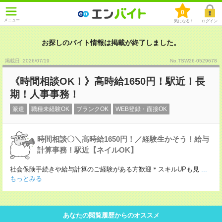
0
メニュー
気になる！
ログイン
お探しのバイト情報は掲載が終了しました。
掲載日 :2026
/
07
/
19
No.TSW26-0529678
《時間相談OK！》高時給1650円！駅近！長
期！人事事務！
派遣
職種未経験OK
ブランクOK
WEB登録・面接OK
時間相談〇＼高時給1650円！／経験生かそう！給与
計算事務！駅近【ネイルOK】
社会保険手続きや給与計算のご経験がある方歓迎＊スキルUPも見
...
もっとみる
あなたの閲覧履歴からのオススメ