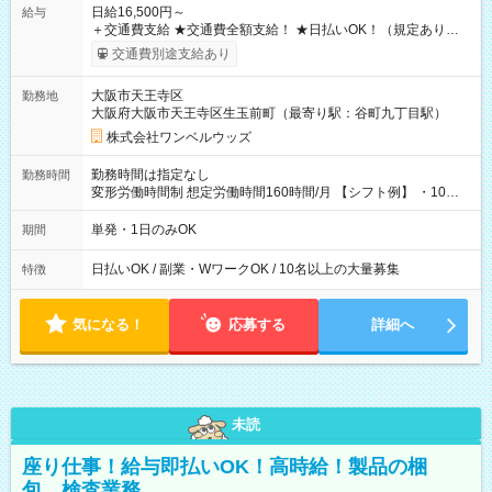
日給16,500円～
給与
＋交通費支給 ★交通費全額支給！ ★日払いOK！（規定あり） ┗
働いたその日に現金GET♪ お仕事後はコンビニATMから 日払
交通費別途支給あり
い分を引き落とせます！ 【試用期間】試用期間なし
大阪市天王寺区
勤務地
大阪府大阪市天王寺区生玉前町（最寄り駅：谷町九丁目駅）
株式会社ワンベルウッズ
勤務時間は指定なし
勤務時間
変形労働時間制 想定労働時間160時間/月 【シフト例】 ・10：
00～20：00
単発・1日のみOK
期間
日払いOK / 副業・WワークOK / 10名以上の大量募集
特徴
気になる！
応募する
詳細へ
未読
座り仕事！給与即払いOK！高時給！製品の梱
包、検査業務