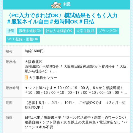
未読
〈PC入力できればOK〉模試結果もくもく入力
＃服装ネイル自由＃短時間OK＃日払
派遣
職種未経験OK
社会人未経験OK
大学生歓迎
ブランクOK
WEB登録・面接OK
時給1600円
給与
大阪市北区
勤務地
西梅田駅から徒歩3分
/
大阪梅田(阪神線)駅から徒歩4分
/
大阪
駅から徒歩4分
/
…
大手事務センター
▼シフト選べます▼ 10：00～19：00 内、6ｈから相談可能！
勤務時間
＊10：00～16：00 ＊10：00～17：00 ＊10：00～18：00 ＊
11：00～19：00 ＊12：00～19：00 ＊13：00～19：00
【急募】8月～、9月～、10月～ ご相談OKです ＃2カ月～短
期間
期相談OK！
日払いOK
/
履歴書不要
/
40～50代活躍中
/
副業・WワークOK
/
特徴
服装自由
/
シフト勤務
/
10名以上の大量募集
/
電話対応なし
/
パ
ソコンスキル不要