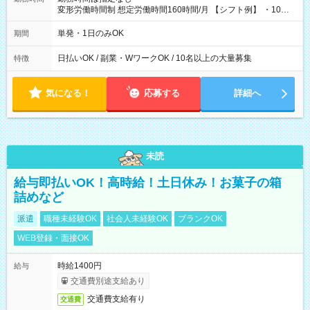
変形労働時間制 想定労働時間160時間/月 【シフト例】 ・10：
00～20：00
単発・1日のみOK
期間
日払いOK / 副業・WワークOK / 10名以上の大量募集
特徴
気になる！
応募する
詳細へ
未読
給与即払いOK！高時給！土日休み！お菓子の箱
詰めなど
派遣
職種未経験OK
社会人未経験OK
ブランクOK
WEB登録・面接OK
時給1400円
給与
交通費別途支給あり
交通費支給有り
交通費