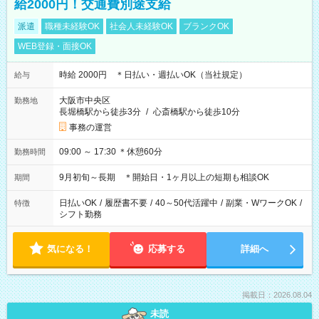
給2000円！交通費別途支給
派遣
職種未経験OK
社会人未経験OK
ブランクOK
WEB登録・面接OK
時給 2000円 ＊日払い・週払いOK（当社規定）
給与
大阪市中央区
勤務地
長堀橋駅から徒歩3分
/
心斎橋駅から徒歩10分
事務の運営
09:00 ～ 17:30 ＊休憩60分
勤務時間
9月初旬～長期 ＊開始日・1ヶ月以上の短期も相談OK
期間
日払いOK
/
履歴書不要
/
40～50代活躍中
/
副業・WワークOK
/
特徴
シフト勤務
気になる！
応募する
詳細へ
掲載日：2026.08.04
未読