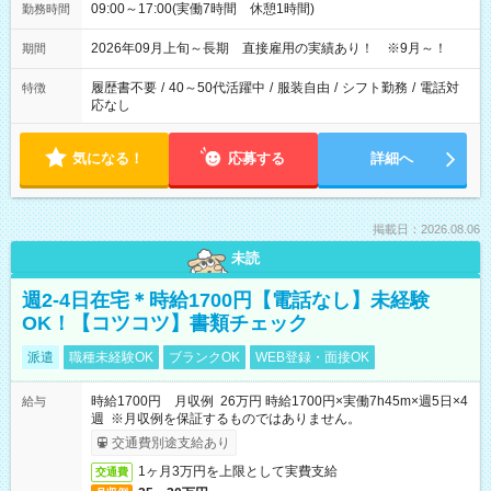
09:00～17:00(実働7時間 休憩1時間)
勤務時間
2026年09月上旬～長期 直接雇用の実績あり！ ※9月～！
期間
履歴書不要
/
40～50代活躍中
/
服装自由
/
シフト勤務
/
電話対
特徴
応なし
気になる！
応募する
詳細へ
掲載日：2026.08.06
未読
週2-4日在宅＊時給1700円【電話なし】未経験
OK！【コツコツ】書類チェック
派遣
職種未経験OK
ブランクOK
WEB登録・面接OK
時給1700円 月収例 26万円 時給1700円×実働7h45m×週5日×4
給与
週 ※月収例を保証するものではありません。
交通費別途支給あり
1ヶ月3万円を上限として実費支給
交通費