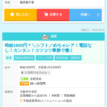
履歴書不要
特徴
気になる！
応募する
詳細へ
掲載日：2026.08.05
未読
時給1600円＊＼シフト／めちゃレア！電話な
し！カンタン！コツコツ事務で働く
派遣
職種未経験OK
ブランクOK
WEB登録・面接OK
時給1600円 月収例 224,000円
給与
交通費別途支給あり
全額支給
交通費
20～25万円
月収例
大阪市中央区
勤務地
淀屋橋駅から徒歩3分
/
本町駅
/
肥後橋駅
不動産業界向けソリューションの提供