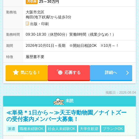
25～30万円
月収例
大阪市北区
勤務地
梅田(地下鉄)駅から徒歩3分
出版・印刷
09:30-18:30（休憩60分）実働8時間（残業少なめ！）
勤務時間
2026年10月01日～長期 ※開始日相談OK ※10月～！
期間
履歴書不要
特徴
気になる！
応募する
詳細へ
掲載日：2026.08.04
未読
≪単発＊1日から～≫天王寺動物園／ナイトズー
の受付案内メンバー大募集！
派遣
職種未経験OK
社会人未経験OK
大学生歓迎
ブランクOK