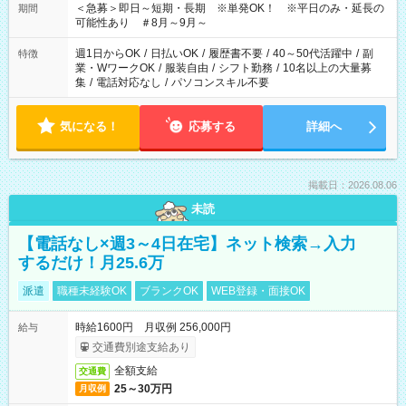
＜急募＞即日～短期・長期 ※単発OK！ ※平日のみ・延長の
期間
可能性あり ＃8月～9月～
週1日からOK
/
日払いOK
/
履歴書不要
/
40～50代活躍中
/
副
特徴
業・WワークOK
/
服装自由
/
シフト勤務
/
10名以上の大量募
集
/
電話対応なし
/
パソコンスキル不要
気になる！
応募する
詳細へ
掲載日：2026.08.06
未読
【電話なし×週3～4日在宅】ネット検索→入力
するだけ！月25.6万
派遣
職種未経験OK
ブランクOK
WEB登録・面接OK
時給1600円 月収例 256,000円
給与
交通費別途支給あり
全額支給
交通費
25～30万円
月収例