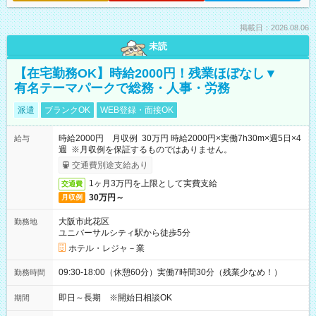
掲載日：2026.08.06
未読
【在宅勤務OK】時給2000円！残業ほぼなし▼
有名テーマパークで総務・人事・労務
派遣
ブランクOK
WEB登録・面接OK
時給2000円 月収例 30万円 時給2000円×実働7h30m×週5日×4
給与
週 ※月収例を保証するものではありません。
交通費別途支給あり
1ヶ月3万円を上限として実費支給
交通費
30万円～
月収例
大阪市此花区
勤務地
ユニバーサルシティ駅から徒歩5分
ホテル・レジャ－業
09:30-18:00（休憩60分）実働7時間30分（残業少なめ！）
勤務時間
即日～長期 ※開始日相談OK
期間