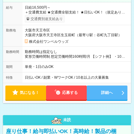
日給16,500円～
給与
＋交通費支給 ★交通費全額支給！ ★日払いOK！（規定あり） ┗
働いたその日に現金GET♪ お仕事後はコンビニATMから 日払
交通費別途支給あり
い分を引き落とせます！ 【試用期間】試用期間なし
大阪市天王寺区
勤務地
大阪府大阪市天王寺区生玉前町（最寄り駅：谷町九丁目駅）
株式会社ワンベルウッズ
勤務時間は指定なし
勤務時間
変形労働時間制 想定労働時間160時間/月 【シフト例】 ・10：
00～20：00
単発・1日のみOK
期間
日払いOK / 副業・WワークOK / 10名以上の大量募集
特徴
気になる！
応募する
詳細へ
未読
座り仕事！給与即払いOK！高時給！製品の梱