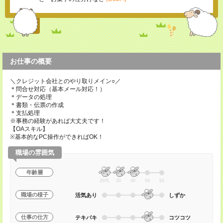
お仕事の概要
＼クレジット会社とのやり取りメイン○／
＊問合せ対応（基本メール対応！）
＊データの処理
＊書類・伝票の作成
＊支払処理
※事務の経験があれば大丈夫です！
【OAスキル】
※基本的なPC操作ができればOK！
職場の雰囲気
年齢層
20代
30
40
50
60
職場の様子
活気あり
しずか
仕事の仕方
テキパキ
コツコツ