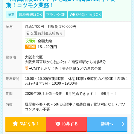
期！コツモク業務！
派遣
職種未経験OK
ブランクOK
WEB登録・面接OK
時給1700円 月収例 170,000円
給与
交通費別途支給あり
全額支給
交通費
15～20万円
月収例
大阪市北区
勤務地
大阪天満宮駅から徒歩2分
/
南森町駅から徒歩5分
●CMでもおなじみ！英会話塾などの運営企業
10:00～16:00(実働5時間 休憩1時間) ※時間の相談OK！希望に
勤務時間
合わせます♪例）10:00～19:00等
2026年09月上旬～長期 9月開始できます！ ※9月～！
期間
履歴書不要
/
40～50代活躍中
/
服装自由
/
電話対応なし
/
パソ
特徴
コンスキル不要
気になる！
応募する
詳細へ