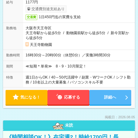
1177円
給与
交通費別途支給あり
1日450円迄の実費を支給
交通費
大阪市天王寺区
勤務地
天王寺駅から徒歩5分
/
動物園前駅から徒歩5分
/
新今宮駅か
ら徒歩5分
天王寺動物園
16時30分～20時00分（休憩0分）／実働3時間30分
勤務時間
≪短期＊単発≫ 8・9・10月限定！
期間
週1日からOK
/
40～50代活躍中
/
副業・WワークOK
/
シフト勤
特徴
務
/
10名以上の大量募集
/
パソコンスキル不要
気になる！
応募する
詳細へ
掲載日：2026.08.05
未読
《時間相談OK！》在宅週2！時給1700円！長