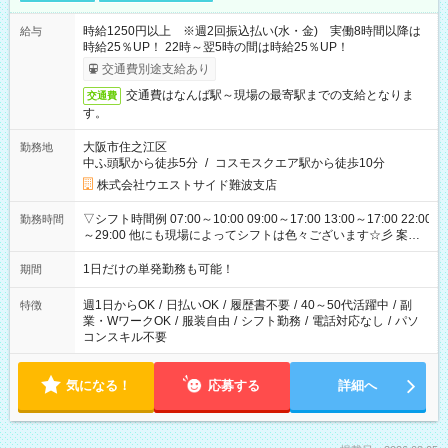
時給1250円以上 ※週2回振込払い(水・金) 実働8時間以降は
給与
時給25％UP！ 22時～翌5時の間は時給25％UP！
交通費別途支給あり
交通費はなんば駅～現場の最寄駅までの支給となりま
交通費
す。
大阪市住之江区
勤務地
中ふ頭駅から徒歩5分
/
コスモスクエア駅から徒歩10分
株式会社ウエストサイド難波支店
▽シフト時間例 07:00～10:00 09:00～17:00 13:00～17:00 22:00
勤務時間
～29:00 他にも現場によってシフトは色々ございます☆彡 案件
次第では午前中で終わるお仕事も...！
1日だけの単発勤務も可能！
期間
週1日からOK
/
日払いOK
/
履歴書不要
/
40～50代活躍中
/
副
特徴
業・WワークOK
/
服装自由
/
シフト勤務
/
電話対応なし
/
パソ
コンスキル不要
気になる！
応募する
詳細へ