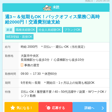
掲載日：2026.08.05
未読
週3～＆短期もOK！バックオフィス業務〇高時
給2000円！交通費別途支給
派遣
職種未経験OK
社会人未経験OK
ブランクOK
WEB登録・面接OK
時給 2000円 ＊日払い・週払いOK（当社規定）
給与
大阪市中央区
勤務地
長堀橋駅から徒歩3分
/
心斎橋駅から徒歩10分
事務の運営
09:00 ～ 17:30 ＊休憩60分
勤務時間
9月初旬～長期 ＊開始日・1ヶ月以上の短期も相談OK
期間
日払いOK
/
履歴書不要
/
40～50代活躍中
/
副業・WワークOK
/
特徴
シフト勤務
気になる！
応募する
詳細へ