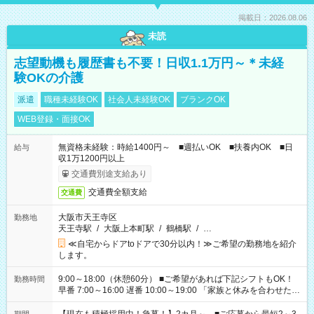
掲載日：2026.08.06
未読
志望動機も履歴書も不要！日収1.1万円～＊未経
験OKの介護
派遣
職種未経験OK
社会人未経験OK
ブランクOK
WEB登録・面接OK
無資格未経験：時給1400円～ ■週払いOK ■扶養内OK ■日
給与
収1万1200円以上
交通費別途支給あり
交通費全額支給
交通費
大阪市天王寺区
勤務地
天王寺駅
/
大阪上本町駅
/
鶴橋駅
/
…
≪自宅からドアtoドアで30分以内！≫ご希望の勤務地を紹介
します。
9:00～18:00（休憩60分） ■ご希望があれば下記シフトもOK！
勤務時間
早番 7:00～16:00 遅番 10:00～19:00 「家族と休みを合わせた
い」 「余裕を持って夕飯の準備がしたい」 「できれば残業はし
たくない」 など、ご希望を教えてくださいね。 ※Wワーク希望