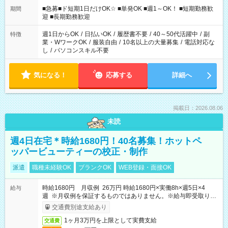
時/9-17時/9-18時/10-18時/11-21時/18-22時/20-翌4時/21-翌5
■急募■ド短期1日だけOK☆ ■単発OK ■週1～OK！ ■短期勤務歓
期間
時/22-翌6時/0-翌8時 ご自身のご都合で選んで頂ける完全自由シ
迎 ■長期勤務歓迎
フト！
週1日からOK
/
日払いOK
/
履歴書不要
/
40～50代活躍中
/
副
特徴
業・WワークOK
/
服装自由
/
10名以上の大量募集
/
電話対応な
し
/
パソコンスキル不要
気になる！
応募する
詳細へ
掲載日：2026.08.06
未読
週4日在宅＊時給1680円！40名募集！ホットペ
ッパービューティーの校正・制作
派遣
職種未経験OK
ブランクOK
WEB登録・面接OK
時給1680円 月収例 26万円 時給1680円×実働8h×週5日×4
給与
週 ※月収例を保証するものではありません。※給与即受取りサ
ービス利用可（利用条件有）
交通費別途支給あり
1ヶ月3万円を上限として実費支給
交通費