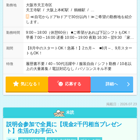
大阪市天王寺区
勤務地
天王寺駅
/
大阪上本町駅
/
鶴橋駅
/
…
≪自宅からドアtoドアで30分以内！≫ご希望の勤務地を紹介
します。
9:00～18:00（休憩60分） ■ご希望があれば下記シフトもOK！
勤務時間
早番 7:00～16:00 遅番 10:00～19:00 夜勤 16:30～翌9:30 「家族
と休みを合わせたい」 「余裕を持って夕飯の準備がしたい」
「できれば残業はしたくない」 など、ご希望を教えてください
【8月中のスタートOK！急募！】2カ月～ ■8月～、9月スター
期間
ね。 ※Wワーク希望の方へ 今ご覧のお仕事で希望する勤務時間
トもOK！
と、もう1つのお仕事の勤務時間。 合計で週40時間を超える場
合は応募できません。
履歴書不要
/
40～50代活躍中
/
服装自由
/
シフト勤務
/
10名以
特徴
上の大量募集
/
電話対応なし
/
パソコンスキル不要
気になる！
応募する
詳細へ
掲載日：2026.07.23
未読
説明会参加で全員に【現金2千円相当プレゼン
ト】生活のお手伝い