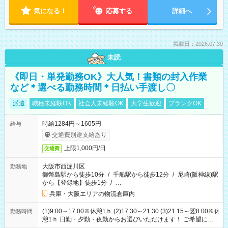
気になる！
応募する
詳細へ
掲載日：2026.07.30
未読
《即日・単発勤務OK》大人気！書類の封入作業
など＊選べる勤務時間＊日払い手渡し〇
派遣
職種未経験OK
社会人未経験OK
大学生歓迎
ブランクOK
時給1284円～1605円
給与
交通費別途支給あり
上限1,000円/日
交通費
大阪市西淀川区
勤務地
御幣島駅から徒歩10分
/
千船駅から徒歩12分
/
尼崎(阪神線)駅
から【登録地】徒歩1分
/
…
兵庫・大阪エリアの物流倉庫内
(1)9:00～17:00※休憩1ｈ (2)17:30～21:30 (3)21:15～翌8:00※休
勤務時間
憩1ｈ 日勤・夕勤・夜勤からお選びいただけます！ ご希望に合
わせて働けるお仕事です(*^^*) 【その他選べる勤務時間】 8-17