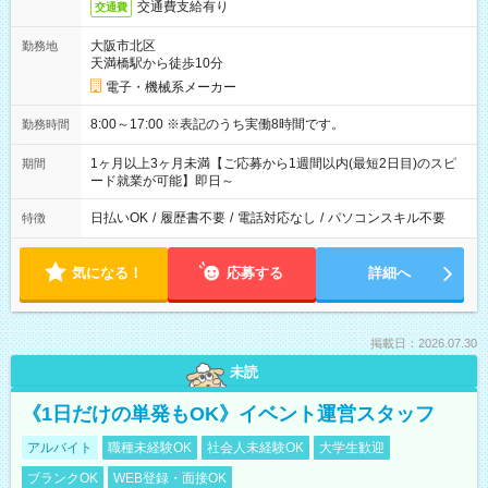
交通費支給有り
交通費
大阪市北区
勤務地
天満橋駅から徒歩10分
電子・機械系メーカー
8:00～17:00 ※表記のうち実働8時間です。
勤務時間
1ヶ月以上3ヶ月未満【ご応募から1週間以内(最短2日目)のスピ
期間
ード就業が可能】即日～
日払いOK
/
履歴書不要
/
電話対応なし
/
パソコンスキル不要
特徴
気になる！
応募する
詳細へ
掲載日：2026.07.30
未読
《1日だけの単発もOK》イベント運営スタッフ
アルバイト
職種未経験OK
社会人未経験OK
大学生歓迎
ブランクOK
WEB登録・面接OK