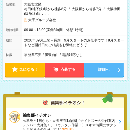
大阪市北区
勤務地
梅田(地下鉄)駅から徒歩8分
/
大阪駅から徒歩7分
/
大阪梅田
(阪急線)駅
/
…
大手グループ会社
09:00～18:00(実働8時間 休憩1時間)
勤務時間
2026年09月上旬～長期 9月スタートのお仕事です！8月スター
期間
トなど開始日のご相談もお気軽にどうぞ
履歴書不要
/
服装自由
/
電話対応なし
特徴
気になる！
応募する
詳細へ
編集部イチオシ
≪単発＊1日から～≫天王寺動物園／ナイトズーの受付案内
メンバー大募集！、〈カンタン作業！〉スキマ時間にサクッ
と＊お菓子の仕分けなど
(8/6UP!)