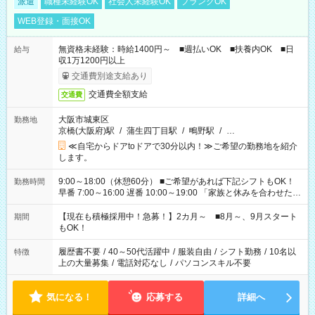
派遣
職種未経験OK
社会人未経験OK
ブランクOK
WEB登録・面接OK
無資格未経験：時給1400円～ ■週払いOK ■扶養内OK ■日
給与
収1万1200円以上
交通費別途支給あり
交通費全額支給
交通費
大阪市城東区
勤務地
京橋(大阪府)駅
/
蒲生四丁目駅
/
鴫野駅
/
…
≪自宅からドアtoドアで30分以内！≫ご希望の勤務地を紹介
します。
9:00～18:00（休憩60分） ■ご希望があれば下記シフトもOK！
勤務時間
早番 7:00～16:00 遅番 10:00～19:00 「家族と休みを合わせた
い」 「余裕を持って夕飯の準備がしたい」 「できれば残業はし
たくない」 など、ご希望を教えてくださいね。 ※Wワーク希望
【現在も積極採用中！急募！】2カ月～ ■8月～、9月スタート
期間
の方へ 今ご覧のお仕事で希望する勤務時間と、もう1つのお仕事
もOK！
の勤務時間。 合計で週40時間を超える場合は応募できません。
履歴書不要
/
40～50代活躍中
/
服装自由
/
シフト勤務
/
10名以
特徴
上の大量募集
/
電話対応なし
/
パソコンスキル不要
気になる！
応募する
詳細へ