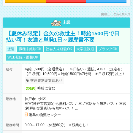
掲載日：2026.08.03
未読
【夏休み限定】金欠の救世主！時給1500円で日
払い可！友達と単発1日～履歴書不要
派遣
職種未経験OK
社会人未経験OK
大学生歓迎
ブランクOK
WEB登録・面接OK
時給1,500円（交通費込） ※日払い・週払いOK！（規定有）
給与
【日収例】10,500円＝時給1500円×7時間 ＃日収1万円以上！
交通費別途支給あり
時給に含む
交通費
神戸市中央区
勤務地
三宮(神戸市営)駅から無料バス
/
三ノ宮駅から無料バス
/
三宮
(神戸新交通)駅から無料バス
/
…
港島の物流センター
9:00～17:00 （休憩60分） ※残業なし！
勤務時間