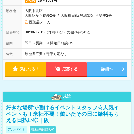
25～30万円
月収例
大阪市北区
勤務地
大阪駅から徒歩2分
/
大阪梅田(阪急線)駅から徒歩2分
医薬品メ－カ－
08:30-17:15（休憩60分）実働7時間45分
勤務時間
即日～長期 ※開始日相談OK
期間
履歴書不要
/
電話対応なし
特徴
気になる！
応募する
詳細へ
未読
好きな場所で働けるイベントスタッフ☆人気イ
ベントも！来社不要！働いたその日に給料もら
える日払い◎｜阪
アルバイト
職種未経験OK