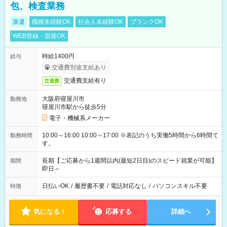
包、検査業務
派遣
職種未経験OK
社会人未経験OK
ブランクOK
WEB登録・面接OK
時給1400円
給与
交通費別途支給あり
交通費支給有り
交通費
大阪府寝屋川市
勤務地
寝屋川市駅から徒歩5分
電子・機械系メーカー
10:00～16:00 10:00～17:00 ※表記のうち実働5時間から6時間で
勤務時間
す。
長期【ご応募から1週間以内(最短2日目)のスピード就業が可能】
期間
即日～
日払いOK
/
履歴書不要
/
電話対応なし
/
パソコンスキル不要
特徴
気になる！
応募する
詳細へ