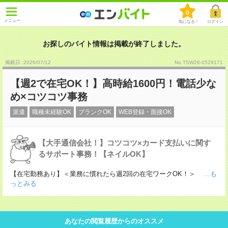
0
メニュー
気になる！
ログイン
お探しのバイト情報は掲載が終了しました。
掲載日 :2026
/
07
/
12
No.TSW26-0529171
【週2で在宅OK！】高時給1600円！電話少な
め×コツコツ事務
派遣
職種未経験OK
ブランクOK
WEB登録・面接OK
【大手通信会社！】コツコツ×カード支払いに関す
るサポート事務！【ネイルOK】
【在宅勤務あり】＜業務に慣れたら週2回の在宅ワークOK！＞
...も
っとみる
あなたの閲覧履歴からのオススメ