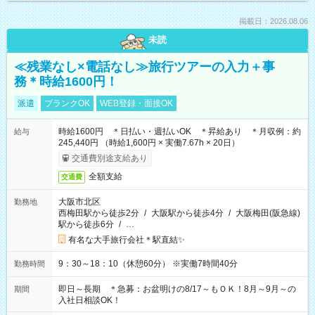
掲載日：2026.08.06
未読
≪残業なし×電話なし≫旅行ツアーの入力＋事
務＊時給1600円！
派遣
ブランクOK
WEB登録・面接OK
時給1600円 ＊日払い・週払いOK ＊昇給あり ＊月収例：約
給与
245,440円 （時給1,600円 × 実働7.67h × 20日）
交通費別途支給あり
全額支給
交通費
大阪市北区
勤務地
西梅田駅から徒歩2分
/
大阪駅から徒歩4分
/
大阪梅田(阪急線)
駅から徒歩6分
/
…
有名な大手旅行会社＊駅直結✨
9：30～18：10（休憩60分） ※実働7時間40分
勤務時間
即日～長期 ＊急募：お盆明けの8/17～もＯＫ！8月～9月～の
期間
入社日相談OK！