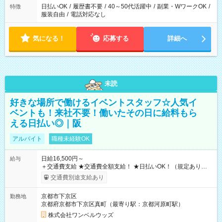
日払いOK
/
履歴書不要
/
40～50代活躍中
/
副業・WワークOK
/
特徴
服装自由
/
電話対応なし
気になる！
応募する
詳細へ
未読
好きな場所で働けるイベントスタッフ☆人気イ
ベントも！来社不要！働いたその日に給料もら
える日払い◎｜阪
アルバイト
職種未経験OK
日給16,500円～
給与
＋交通費支給 ★交通費全額支給！ ★日払いOK！（規定あり） ┗
働いたその日に現金GET♪ お仕事後はコンビニATMから 日払
交通費別途支給あり
い分を引き落とせます！ 【試用期間】試用期間なし
京都市下京区
勤務地
京都府京都市下京区真町（最寄り駅：京都河原町駅）
株式会社ワンベルウッズ