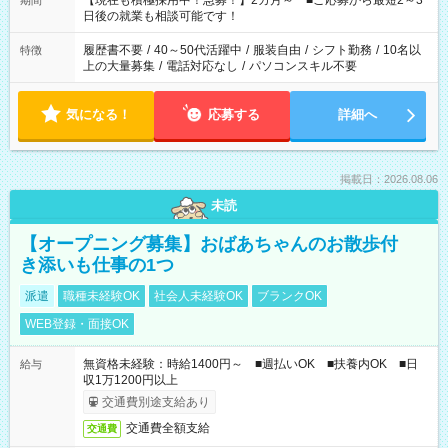
【現在も積極採用中！急募！】2カ月～ ■ご応募から最短2～3
期間
の方へ 今ご覧のお仕事で希望する勤務時間と、もう1つのお仕事
日後の就業も相談可能です！
の勤務時間。 合計で週40時間を超える場合は応募できません。
履歴書不要
/
40～50代活躍中
/
服装自由
/
シフト勤務
/
10名以
特徴
上の大量募集
/
電話対応なし
/
パソコンスキル不要
気になる！
応募する
詳細へ
掲載日：2026.08.06
未読
【オープニング募集】おばあちゃんのお散歩付
き添いも仕事の1つ
派遣
職種未経験OK
社会人未経験OK
ブランクOK
WEB登録・面接OK
無資格未経験：時給1400円～ ■週払いOK ■扶養内OK ■日
給与
収1万1200円以上
交通費別途支給あり
交通費全額支給
交通費