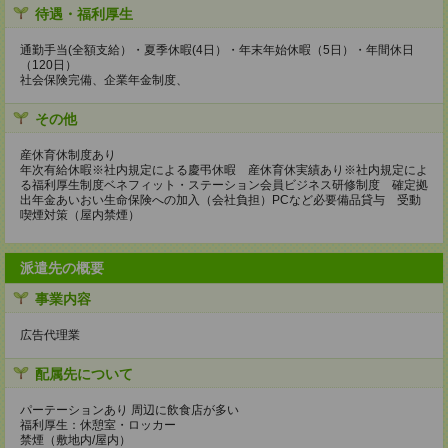
待遇・福利厚生
通勤手当(全額支給）・夏季休暇(4日）・年末年始休暇（5日）・年間休日
（120日）
社会保険完備、企業年金制度、
その他
産休育休制度あり
年次有給休暇※社内規定による慶弔休暇 産休育休実績あり※社内規定によ
る福利厚生制度ベネフィット・ステーション会員ビジネス研修制度 確定拠
出年金あいおい生命保険への加入（会社負担）PCなど必要備品貸与 受動
喫煙対策（屋内禁煙）
派遣先の概要
事業内容
広告代理業
配属先について
パーテーションあり 周辺に飲食店が多い
福利厚生：休憩室・ロッカー
禁煙（敷地内/屋内）