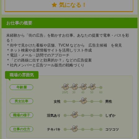
気になる！
お仕事の概要
未経験から「街の広告」を動かすお仕事。あなたの提案で電車・バスを彩
る！
＊街中で見かけた看板や店舗、TVCM などから 広告主候補 を発見
＊ネット検索や企業情報サイトを活用しリスト作成
＊電話・メール・訪問でのアプローチ
＊「どの路線に出すと効果的か？」などの広告提案
＊社内メンバーと広告ツール販売の戦略づくり
職場の雰囲気
年齢層
20代
30
40
50
60
男女比率
女性
男性
職場の様子
活気あり
しずか
仕事の仕方
テキパキ
コツコツ