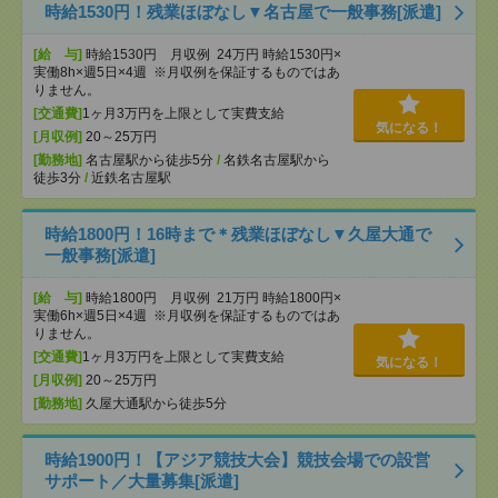
時給1530円！残業ほぼなし▼名古屋で一般事務[派遣]
[給 与]
時給1530円 月収例 24万円 時給1530円×
実働8h×週5日×4週 ※月収例を保証するものではあ
りません。
[交通費]
1ヶ月3万円を上限として実費支給
気になる！
[月収例]
20～25万円
[勤務地]
名古屋駅から徒歩5分
/
名鉄名古屋駅から
徒歩3分
/
近鉄名古屋駅
時給1800円！16時まで＊残業ほぼなし▼久屋大通で
一般事務[派遣]
[給 与]
時給1800円 月収例 21万円 時給1800円×
実働6h×週5日×4週 ※月収例を保証するものではあ
りません。
[交通費]
1ヶ月3万円を上限として実費支給
気になる！
[月収例]
20～25万円
[勤務地]
久屋大通駅から徒歩5分
時給1900円！【アジア競技大会】競技会場での設営
サポート／大量募集[派遣]