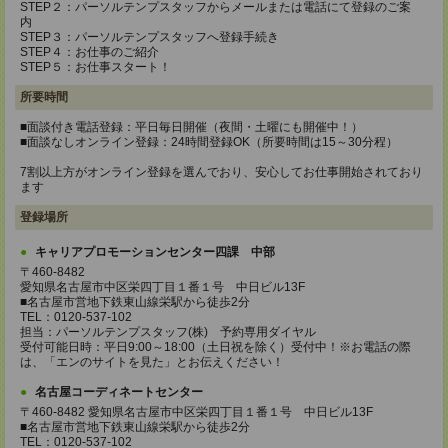
STEP２：パーソルテンプスタッフからメールまたは電話にて登録のご案
内
STEP３：パーソルテンプスタッフへ登録手続き
STEP４：お仕事のご紹介
STEP５：お仕事スタート！
所要時間
■面談付き電話登録：平日毎日開催（夜間・土曜にも開催中！）
■面談なしオンライン登録：24時間登録OK（所要時間は15～30分程）
7割以上方がオンライン登録を選んでおり、安心してお仕事開始されており
ます
登録場所
キャリアプロモーションセンター四課 中部
〒460-8482
愛知県名古屋市中区栄四丁目１番１号 中日ビル13F
■名古屋市営地下鉄東山線栄駅から徒歩2分
TEL：0120-537-102
担当：パーソルテンプスタッフ(株) 予約専用ダイヤル
受付可能日時：平日9:00～18:00（土日祝を除く）受付中！※お電話の際
は、「エンのサイトを見た」とお伝えください！
名古屋コーディネートセンター
〒460-8482 愛知県名古屋市中区栄四丁目１番１号 中日ビル13F
■名古屋市営地下鉄東山線栄駅から徒歩2分
TEL：0120-537-102