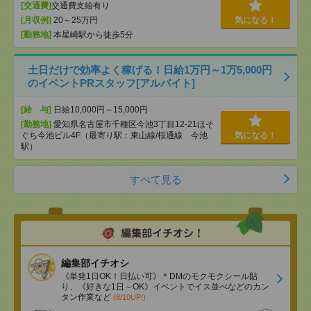
[交通費]
交通費支給有り
[月収例]
20～25万円
気になる！
[勤務地]
本星崎駅から徒歩5分
土日だけで効率よく稼げる！日給1万円～1万5,000円
のイベントPRスタッフ[アルバイト]
[給 与]
日給10,000円～15,000円
[勤務地]
愛知県名古屋市千種区今池3丁目12-21ほそ
ぐち今池ビル4F（最寄り駅：東山線/桜通線 今池
気になる！
駅）
すべて見る
編集部イチオシ
《単発1日OK！日払い可》＊DMのモクモクシール貼
り、《好きな1日～OK》イベントでイス並べなどのカン
タン作業など
(8/10UP!)