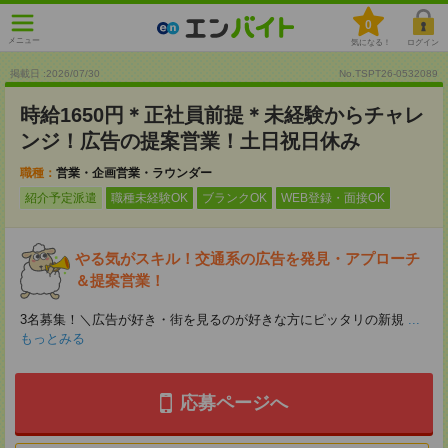
0
メニュー
気になる！
ログイン
掲載日 :2026
/
07
/
30
No.TSPT26-0532089
時給1650円＊正社員前提＊未経験からチャレ
ンジ！広告の提案営業！土日祝日休み
職種：
営業・企画営業・ラウンダー
紹介予定派遣
職種未経験OK
ブランクOK
WEB登録・面接OK
やる気がスキル！交通系の広告を発見・アプローチ
＆提案営業！
3名募集！＼広告が好き・街を見るのが好きな方にピッタリの新規
...
もっとみる
応募ページへ