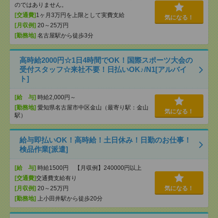
のではありません。
[交通費]
1ヶ月3万円を上限として実費支給
気になる！
[月収例]
20～25万円
[勤務地]
名古屋駅から徒歩3分
高時給2000円☆1日4時間でOK！国際スポーツ大会の
受付スタッフ☆来社不要！日払いOK♪/N1[アルバイ
ト]
[給 与]
時給2,000円～
[勤務地]
愛知県名古屋市中区金山（最寄り駅：金山
気になる！
駅）
給与即払いOK！高時給！土日休み！日勤のお仕事！
検品作業[派遣]
[給 与]
時給1500円 【月収例】240000円以上
[交通費]
交通費支給有り
[月収例]
20～25万円
気になる！
[勤務地]
上小田井駅から徒歩20分