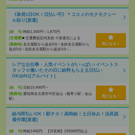
《単発1日OK！日払い可》＊コスメのモクモクシー
ル貼り[派遣]
[給 与]
時給1,500円～1,875円
[交通費]
■ 交通費規定内支給 ※派遣先による
気になる！
[勤務地]
名古屋駅から徒歩5分
/
名鉄名古屋駅から
徒歩5分
/
近鉄名古屋駅から徒歩5分
/
…
レアなお仕事・人気イベントがいっぱい♪イベントス
タッフ☆働いたその日に給料もらえる日払い
OK◎/N1[アルバイト]
[給 与]
日給10,400円～
[勤務地]
愛知県名古屋市中区金山（最寄り駅：金山
気になる！
駅）
給与即払いOK！駅チカ！高時給！土日休み！治具脱
着作業[派遣]
[給 与]
時給1400円 【月収例】235000円以上