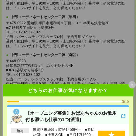
受付可能日時：平日9:00～18:00（土日祝を除く）受付中！※お電話の際
は、「エンのサイトを見た」とお伝えください！
中部コーディネートセンター二課（半田）
〒475-0922 愛知県 半田市昭和町１丁目－３５ 半田名鉄南館2F
■名鉄知多半田駅から徒歩3分
TEL：0120-537-102
担当：パーソルテンプスタッフ(株) 予約専用ダイヤル
受付可能日時：平日9:00～18:00（土日祝を除く）受付中！※お電話の際
は、「エンのサイトを見た」とお伝えください！
中部コーディネートセンター二課（刈谷）
〒448-0028
愛知県刈谷市桜町1-24 JS刈谷駅ビル4F
■JR刈谷駅から徒歩2分
TEL：0120-537-102
担当：パーソルテンプスタッフ(株) 予約専用ダイヤル
×
受付可能日時：平日9:00～18:00（土日祝を除く）受付中！※お電話の際
は、「エンのサイトを見た」とお伝えください！
どちらのお仕事が気になりますか？
中部コーディネートセンター二課（豊田）
1
/10
〒471-0025
愛知県豊田市西町1-200 豊田参合館1F
【オープニング募集】おばあちゃんのお散歩
■名鉄豊田市駅から徒歩5分
■愛知環状鉄道新豊田駅から徒歩9分
付き添いも仕事の1つ[派遣]
TEL：0120-537-102
担当：パーソルテンプスタッフ(株) 予約専用ダイヤル
無資格未経験：時給1450円～ ■週払
受付可能日時：平日9:00～18:00（土日祝を除く）受付中！※お電話の際
給与
いOK ■扶養内OK ■日収1万1600円
は、「エンのサイトを見た」とお伝えください！