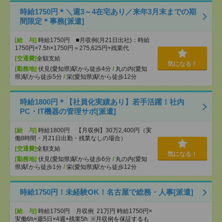
時給1750円＊＼週3～4在宅あり／来年3月末までの期
間限定＊事務[派遣]
[給 与]
時給1750円 ■月収例(月21日出社)：時給
1750円×7.5h×1750円＝275,625円+残業代
[交通費]
全額支給
気になる！
[勤務地]
伏見(愛知県)駅から徒歩4分
/
丸の内(愛知
県)駅から徒歩5分
/
栄(愛知県)駅から徒歩12分
時給1800円＊【社員化実績あり】若手活躍！社内
PC・IT機器の管理サポ[派遣]
[給 与]
時給1800円 【月収例】30万2,400円（実
働8時間・月21日出勤・残業なしの場合）
[交通費]
全額支給
気になる！
[勤務地]
伏見(愛知県)駅から徒歩6分
/
丸の内(愛知
県)駅から徒歩1分
/
栄(愛知県)駅から徒歩12分
時給1750円！未経験OK！名古屋で総務・人事[派遣]
[給 与]
時給1750円 月収例 21万円 時給1750円×
実働6h×週5日×4週+残業5h ※月収例を保証するも