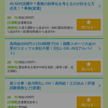
40-50代活躍中＊業務の効率化を考えるのが好きな方
必見！＊事務[派遣]
[給 与]
時給1800円
[交通費]
交通費支給
気になる！
[勤務地]
久屋大通駅から徒歩4分
/
栄町(愛知県)駅か
ら徒歩5分
/
栄(愛知県)駅から徒歩5分
高時給2000円☆1日4時間でOK！国際スポーツ大会の
受付スタッフ☆来社不要！日払いOK♪/N1[アルバイ
ト]
[給 与]
時給2,000円～
[勤務地]
愛知県名古屋市中村区名駅（最寄り駅：名
気になる！
古屋駅）
座り仕事！給与即払いOK！高時給！土日休み！評価
試験業務など[派遣]
[給 与]
時給1500円
[交通費]
交通費支給有り
気になる！
[勤務地]
野跡駅