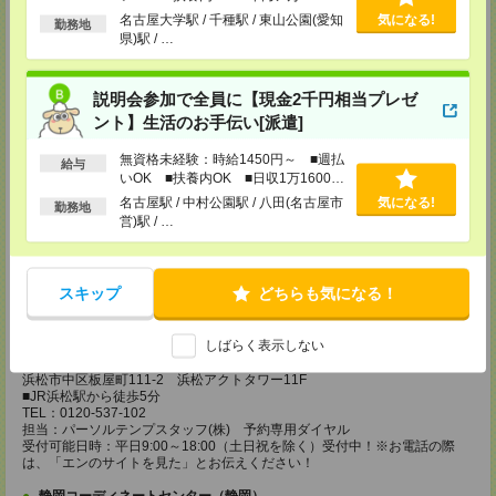
以上
名古屋大学駅 / 千種駅 / 東山公園(愛知
気になる!
勤務地
中部コーディネートセンター二課（豊橋）
県)駅 / …
〒440-0076
愛知県豊橋市大橋通1-68 静銀ニッセイ豊橋ビル5F
■JR豊橋駅から徒歩3分
説明会参加で全員に【現金2千円相当プレゼ
TEL：0120-537-102
担当：パーソルテンプスタッフ(株) 予約専用ダイヤル
ント】生活のお手伝い[派遣]
受付可能日時：平日9:00～18:00（土日祝を除く）受付中！※お電話の際
は、「エンのサイトを見た」とお伝えください！
無資格未経験：時給1450円～ ■週払
給与
いOK ■扶養内OK ■日収1万1600円
中部コーディネートセンター二課（岡崎）
以上
名古屋駅 / 中村公園駅 / 八田(名古屋市
気になる!
勤務地
〒444-0043 愛知県 岡崎市唐沢町11-5 第一生命・三井住友海上岡崎ビル
営)駅 / …
4F
■名鉄東岡崎駅から徒歩3分
TEL：0120-537-102
担当：パーソルテンプスタッフ(株) 予約専用ダイヤル
受付可能日時：平日9:00～18:00（土日祝を除く）受付中！※お電話の際
スキップ
どちらも気になる！
は、「エンのサイトを見た」とお伝えください！
静岡コーディネートセンター（浜松）
しばらく表示しない
〒436-0056
浜松市中区板屋町111-2 浜松アクトタワー11F
■JR浜松駅から徒歩5分
TEL：0120-537-102
担当：パーソルテンプスタッフ(株) 予約専用ダイヤル
受付可能日時：平日9:00～18:00（土日祝を除く）受付中！※お電話の際
は、「エンのサイトを見た」とお伝えください！