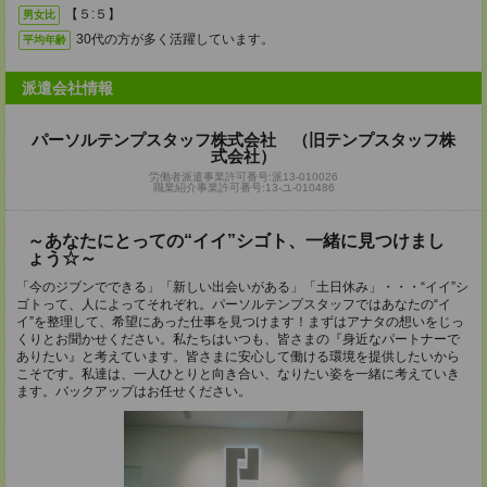
【５:５】
男女比
30代の方が多く活躍しています。
平均年齢
派遣会社情報
パーソルテンプスタッフ株式会社 （旧テンプスタッフ株
式会社）
労働者派遣事業許可番号:派13-010026
職業紹介事業許可番号:13-ユ-010486
～あなたにとっての“イイ”シゴト、一緒に見つけまし
ょう☆～
「今のジブンでできる」「新しい出会いがある」「土日休み」・・・“イイ”シ
ゴトって、人によってそれぞれ。パーソルテンプスタッフではあなたの“イ
イ”を整理して、希望にあった仕事を見つけます！まずはアナタの想いをじっ
くりとお聞かせください。私たちはいつも、皆さまの『身近なパートナーで
ありたい』と考えています。皆さまに安心して働ける環境を提供したいから
こそです。私達は、一人ひとりと向き合い、なりたい姿を一緒に考えていき
ます。バックアップはお任せください。