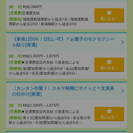
[給 与]
時給1900円
[交通費]
交通費支給
気になる！
[勤務地]
瑞穂運動場東駅から徒歩7分
/
瑞穂運動場
西駅から徒歩10分
/
新瑞橋駅から徒歩10分
《単発1日OK！日払い可》＊お菓子のモクモクシー
ル貼り[派遣]
[給 与]
時給1,500円～1,875円
[交通費]
■ 交通費規定内支給 ※派遣先による
気になる！
[勤務地]
栄(愛知県)駅から徒歩5分
/
金山(愛知県)駅
から徒歩5分
/
伏見(愛知県)駅から徒歩5分
/
…
〈カンタン作業！〉スキマ時間にサクッと＊文房具
の仕分け[派遣]
[給 与]
時給1,500円～1,875円
[交通費]
■ 交通費規定内支給 ※派遣先による
気になる！
[勤務地]
星ケ丘(愛知県)駅から徒歩5分
/
名古屋大学
駅から徒歩5分
/
今池(愛知県)駅から徒歩5分
/
…