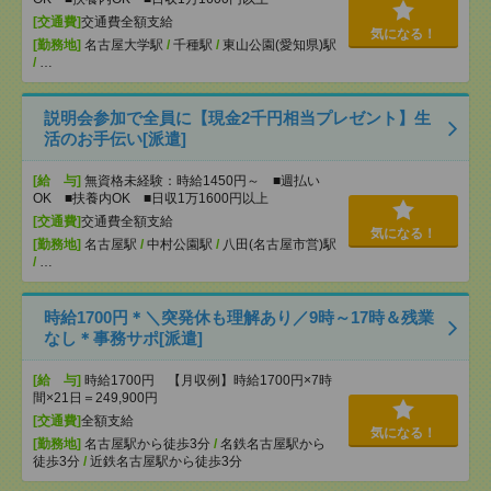
[交通費]
交通費全額支給
気になる！
[勤務地]
名古屋大学駅
/
千種駅
/
東山公園(愛知県)駅
/
…
説明会参加で全員に【現金2千円相当プレゼント】生
活のお手伝い[派遣]
[給 与]
無資格未経験：時給1450円～ ■週払い
OK ■扶養内OK ■日収1万1600円以上
[交通費]
交通費全額支給
気になる！
[勤務地]
名古屋駅
/
中村公園駅
/
八田(名古屋市営)駅
/
…
時給1700円＊＼突発休も理解あり／9時～17時＆残業
なし＊事務サポ[派遣]
[給 与]
時給1700円 【月収例】時給1700円×7時
間×21日＝249,900円
[交通費]
全額支給
気になる！
[勤務地]
名古屋駅から徒歩3分
/
名鉄名古屋駅から
徒歩3分
/
近鉄名古屋駅から徒歩3分