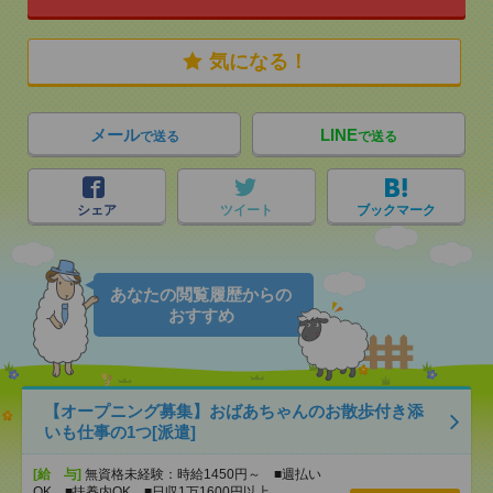
気になる！
メール
LINE
で送る
で送る
シェア
ツイート
ブックマーク
あなたの閲覧履歴からの
おすすめ
【オープニング募集】おばあちゃんのお散歩付き添
いも仕事の1つ[派遣]
[給 与]
無資格未経験：時給1450円～ ■週払い
OK ■扶養内OK ■日収1万1600円以上