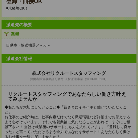
登録・面接OK
■未経験OK！
派遣先の概要
業種
自動車・輸送機器メ－カ－
派遣会社情報
株式会社リクルートスタッフィング
労働者派遣事業許可番号:人材派遣事業（派13-010563）
リクルートスタッフィングであなたらしい働き方叶え
てみませんか
◆私たちが大切にしていること◆「皆さまにイキイキと働いていただくこ
と」
お仕事のご紹介時は、仕事内容だけでなく職場環境など詳細までお伝えする
よう心がけています。それでも就業後に気になることがあれば、すぐにご相
談下さい！ 当社は就業後のサポートにも力を入れています。『登録して良か
った』と言っていただけるよう全力であなたをサポート！あなたらしく働け
るお仕事を一緒に探しませんか？