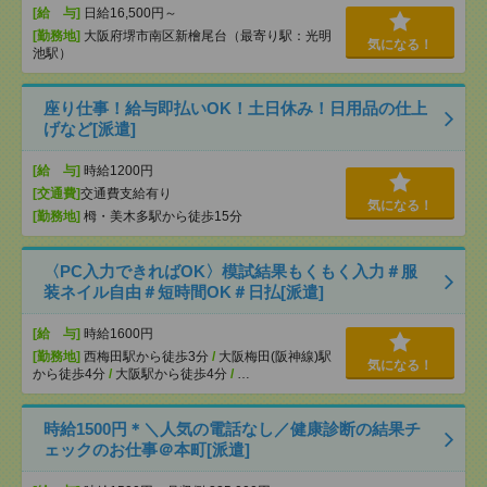
[給 与]
日給16,500円～
[勤務地]
大阪府堺市南区新檜尾台（最寄り駅：光明
気になる！
池駅）
座り仕事！給与即払いOK！土日休み！日用品の仕上
げなど[派遣]
[給 与]
時給1200円
[交通費]
交通費支給有り
気になる！
[勤務地]
栂・美木多駅から徒歩15分
〈PC入力できればOK〉模試結果もくもく入力＃服
装ネイル自由＃短時間OK＃日払[派遣]
[給 与]
時給1600円
[勤務地]
西梅田駅から徒歩3分
/
大阪梅田(阪神線)駅
気になる！
から徒歩4分
/
大阪駅から徒歩4分
/
…
時給1500円＊＼人気の電話なし／健康診断の結果チ
ェックのお仕事＠本町[派遣]