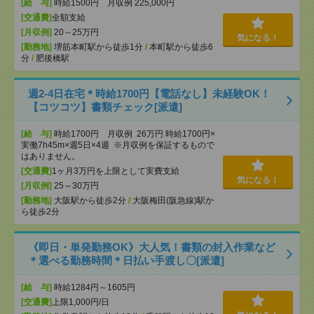
[給 与]
時給1500円 月収例 225,000円
[交通費]
全額支給
[月収例]
20～25万円
気になる！
[勤務地]
堺筋本町駅から徒歩1分
/
本町駅から徒歩6
分
/
肥後橋駅
週2-4日在宅＊時給1700円【電話なし】未経験OK！
【コツコツ】書類チェック[派遣]
[給 与]
時給1700円 月収例 26万円 時給1700円×
実働7h45m×週5日×4週 ※月収例を保証するもので
はありません。
[交通費]
1ヶ月3万円を上限として実費支給
気になる！
[月収例]
25～30万円
[勤務地]
大阪駅から徒歩2分
/
大阪梅田(阪急線)駅か
ら徒歩2分
《即日・単発勤務OK》大人気！書類の封入作業など
＊選べる勤務時間＊日払い手渡し〇[派遣]
[給 与]
時給1284円～1605円
[交通費]
上限1,000円/日