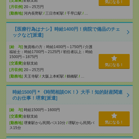
[交通費]
全額支給
気になる！
[月収例]
20～25万円
[勤務地]
河内長野駅
/
三日市町駅
/
千早口駅
/
…
【医療行為はナシ】時給1400円！病院で備品のチェ
ックなど[派遣]
[給 与]
無資格の方：時給1400円～1750円 / 介護
福祉士：時給1700円～2125円 / 初任者以上：時給
1500円～1875円
[交通費]
全額支給
気になる！
[月収例]
20～25万円
[勤務地]
天王寺駅
/
大阪上本町駅
/
鶴橋駅
/
…
時給1500円＊《時間相談OK！》大手！知的財産関連
のお仕事！堺東[派遣]
[給 与]
時給1500円～1600円
[交通費]
全額支給
気になる！
[勤務地]
堺東駅から民間バス10分
/
堺駅から民間バ
ス15分