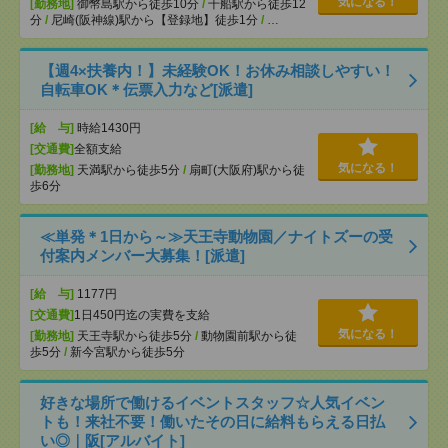
気になる！
[勤務地]
御幣島駅から徒歩10分
/
千船駅から徒歩12
分
/
尼崎(阪神線)駅から【登録地】徒歩1分
/
…
【週4×扶養内！】未経験OK！お休み相談しやすい！
自転車OK＊伝票入力など[派遣]
[給 与]
時給1430円
[交通費]
全額支給
気になる！
[勤務地]
天満駅から徒歩5分
/
扇町(大阪府)駅から徒
歩6分
≪単発＊1日から～≫天王寺動物園／ナイトズーの受
付案内メンバー大募集！[派遣]
[給 与]
1177円
[交通費]
1日450円迄の実費を支給
気になる！
[勤務地]
天王寺駅から徒歩5分
/
動物園前駅から徒
歩5分
/
新今宮駅から徒歩5分
好きな場所で働けるイベントスタッフ☆人気イベン
トも！来社不要！働いたその日に給料もらえる日払
い◎｜阪[アルバイト]