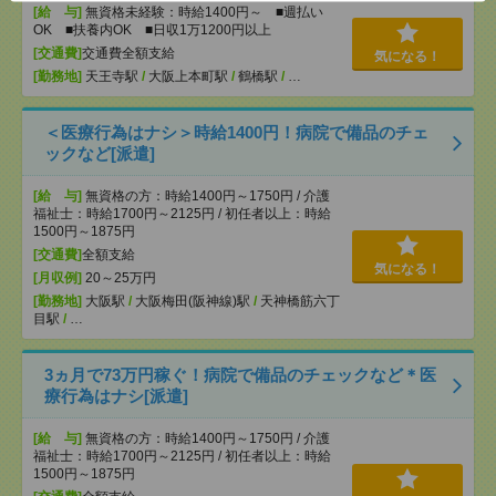
[給 与]
無資格未経験：時給1400円～ ■週払い
OK ■扶養内OK ■日収1万1200円以上
[交通費]
交通費全額支給
気になる！
[勤務地]
天王寺駅
/
大阪上本町駅
/
鶴橋駅
/
…
＜医療行為はナシ＞時給1400円！病院で備品のチェ
ックなど[派遣]
[給 与]
無資格の方：時給1400円～1750円 / 介護
福祉士：時給1700円～2125円 / 初任者以上：時給
1500円～1875円
[交通費]
全額支給
気になる！
[月収例]
20～25万円
[勤務地]
大阪駅
/
大阪梅田(阪神線)駅
/
天神橋筋六丁
目駅
/
…
3ヵ月で73万円稼ぐ！病院で備品のチェックなど＊医
療行為はナシ[派遣]
[給 与]
無資格の方：時給1400円～1750円 / 介護
福祉士：時給1700円～2125円 / 初任者以上：時給
1500円～1875円