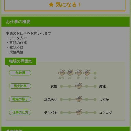
気になる！
お仕事の概要
事務のお仕事をお願いします
・データ入力
・書類の作成
・電話応対
・庶務業務
職場の雰囲気
年齢層
20代
30
40
50
60
男女比率
女性
男性
職場の様子
活気あり
しずか
仕事の仕方
テキパキ
コツコツ