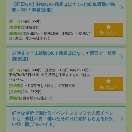
【即日OK】時短OK×残業ほぼナシ×自転車通勤×4時
間～OK＊事務[派遣]
[給 与]
時給1550円
[交通費]
交通費支給
気になる！
[勤務地]
南吹田駅から徒歩10分
/
江坂駅から徒歩17
分
/
東淀川駅から徒歩18分
17時まで＊未経験OK！残業ほぼなし▼西宮で一般事
務[派遣]
[給 与]
時給1500円 月収例 21万円 時給1500円×
実働7h×週5日×4週 ※月収例を保証するものではあ
りません。
[交通費]
1ヶ月3万円を上限として実費支給
気になる！
[月収例]
20～25万円
[勤務地]
西宮駅から徒歩2分
好きな場所で働けるイベントスタッフ☆人気イベン
トも！来社不要！働いたその日に給料もらえる日払
い◎｜阪[アルバイト]