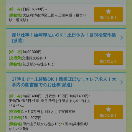
[給 与]
日給16,500円～
[勤務地]
大阪府堺市堺区三国ヶ丘御幸通（最寄り
気になる！
駅：堺東駅）
座り仕事！給与即払いOK！土日休み！目視検査作業
[派遣]
[給 与]
時給1300円
[交通費]
交通費支給有り
気になる！
[勤務地]
初芝駅から徒歩18分
17時まで＊未経験OK！残業ほぼなし▼レア求人！大
学内の図書館でのお仕事[派遣]
[給 与]
時給1400円 月収例 19万円 時給1400円×
実働7h×週5日×4週 ※月収例を保証するものではあ
りません。
[交通費]
1ヶ月3万円を上限として実費支給
気になる！
[月収例]
15～20万円
[勤務地]
甲南山手駅から徒歩10分
/
岡本(兵庫県)駅
からバス5分