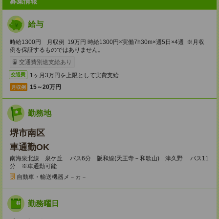
募集情報
給与
時給1300円 月収例 19万円 時給1300円×実働7h30m×週5日×4週 ※月収
例を保証するものではありません。
交通費別途支給あり
1ヶ月3万円を上限として実費支給
交通費
15～20万円
月収例
勤務地
堺市南区
車通勤OK
南海泉北線 泉ケ丘 バス6分 阪和線(天王寺－和歌山) 津久野 バス11
分 ※車通勤可能
自動車・輸送機器メ－カ－
勤務曜日