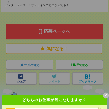
↓
アフターフォロー：オンラインでどこからでも！
応募ページへ
気になる！
メール
LINE
で送る
で送る
シェア
ツイート
ブックマーク
×
どちらのお仕事が気になりますか？
あなたの閲覧履歴からの
おすすめ
1
/10