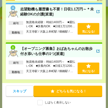
志望動機も履歴書も不要！日収1.1万円～＊未
経験OKの介護[派遣]
志望動機も履歴書も不要！日収1.1万円～＊未経験OK
の介護[派遣]
無資格未経験：時給1400円～ ■週払
給与
いOK ■扶養内OK ■日収1万1200円
以上
[給 与]
無資格未経験：時給1400円～ ■週払い
天王寺駅 / 大阪上本町駅 / 鶴橋駅 / …
気になる!
勤務地
OK ■扶養内OK ■日収1万1200円以上
[交通費]
交通費全額支給
気になる！
[勤務地]
天王寺駅
/
大阪上本町駅
/
鶴橋駅
/
…
【オープニング募集】おばあちゃんのお散歩
付き添いも仕事の1つ[派遣]
【オープニング募集】おばあちゃんのお散歩付き添
いも仕事の1つ[派遣]
無資格未経験：時給1400円～ ■週払
給与
いOK ■扶養内OK ■日収1万1200円
以上
[給 与]
無資格未経験：時給1400円～ ■週払い
天王寺駅 / 大阪上本町駅 / 鶴橋駅 / …
気になる!
勤務地
OK ■扶養内OK ■日収1万1200円以上
[交通費]
交通費全額支給
気になる！
[勤務地]
天王寺駅
/
大阪上本町駅
/
鶴橋駅
/
…
スキップ
どちらも気になる！
説明会参加で全員に【現金2千円相当プレゼント】生
活のお手伝い[派遣]
しばらく表示しない