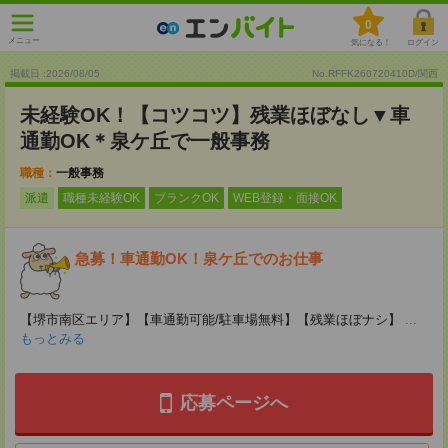
0
メニュー
気になる！
ログイン
掲載日 :2026
/
08
/
05
No.RFFK260720410D/関西
未経験OK！【コツコツ】残業ほぼなし▼車
通勤OK＊泉ケ丘で一般事務
職種：
一般事務
派遣
職種未経験OK
ブランクOK
WEB登録・面接OK
急募！車通勤OK！泉ケ丘でのお仕事
【堺市南区エリア】【車通勤可能/駐車場無料】【残業ほぼナシ】
...
もっとみる
応募ページへ