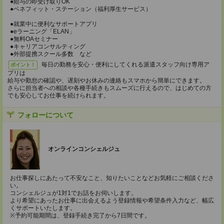
●給与の即受け取りOK
●ベネフィット・ステーション（福利厚生サービス）
●就業中に便利なサポートアプリ
●eラーニング「ELAN」
●無料OAセミナー
●キャリアコンサルティング
●外部提携スクール多数 など
毎日の勤務を安心・便利にしてくれる派遣スタッフ向け専用ア
ポイント！
プリは
給与や勤怠の確認や、遅刻やお休みの連絡もスマホから簡単にできます。
さらに担当者への相談や各種手続きもスムーズに行えるので、はじめての方
でも安心してお仕事を続けられます。
フォローについて
オンラインコンシェルジュ
お仕事探しにあたって不安なこと、知りたいことなどお気軽にご相談くださ
い。
コンシェルジュが1対1でお話をお伺いします。
より希望にあったお仕事に出会えるよう登録情報や希望条件入力など、幅広
くサポートいたします。
※予約可能期間は、登録手続き完了から7日間です。