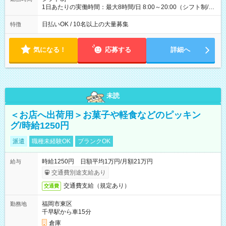
1日あたりの実働時間：最大8時間/日 8:00～20:00（シフト制/実
働8時間） ※週5日勤務（場所次第では週4も有り） ※配達状況
によって時間外での勤務可能性有り ※案件により多少の前後あ
日払いOK / 10名以上の大量募集
特徴
り ※配達が完了次第、帰社OKです
気になる！
応募する
詳細へ
未読
＜お店へ出荷用＞お菓子や軽食などのピッキン
グ/時給1250円
派遣
職種未経験OK
ブランクOK
時給1250円 日額平均1万円/月額21万円
給与
交通費別途支給あり
交通費支給（規定あり）
交通費
福岡市東区
勤務地
千早駅から車15分
倉庫