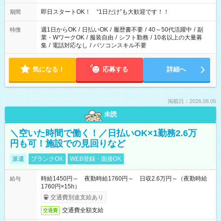
す！
即日スタートOK！ “1日だけ”も大歓迎です！！
期間
週1日からOK
/
日払いOK
/
履歴書不要
/
40～50代活躍中
/
副
特徴
業・WワークOK
/
服装自由
/
シフト勤務
/
10名以上の大量募
集
/
電話対応なし
/
パソコンスキル不要
気になる！
応募する
詳細へ
掲載日：2026.08.05
未読
＼空いた時間で働く！／日払いOK×1勤務2.6万
円も可！施設での見回りなど
派遣
ブランクOK
WEB登録・面接OK
時給1450円～ 夜勤時給1760円～ 日収2.6万円～（夜勤時給
給与
1760円×15h）
交通費別途支給あり
交通費全額支給
交通費