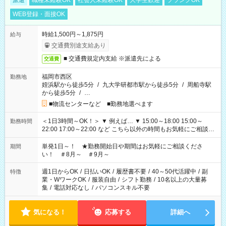
派遣
職種未経験OK
社会人未経験OK
大学生歓迎
ブランクOK
WEB登録・面接OK
時給1,500円～1,875円
給与
交通費別途支給あり
■ 交通費規定内支給 ※派遣先による
交通費
福岡市西区
勤務地
姪浜駅から徒歩5分
/
九大学研都市駅から徒歩5分
/
周船寺駅
から徒歩5分
/
…
■物流センターなど ■勤務地選べます
＜1日3時間～OK！＞ ▼ 例えば… ▼ 15:00～18:00 15:00～
勤務時間
22:00 17:00～22:00 など こちら以外の時間もお気軽にご相談く
ださい！
単発1日～！ ★勤務開始日や期間はお気軽にご相談くださ
期間
い！ ＃8月～ ＃9月～
週1日からOK
/
日払いOK
/
履歴書不要
/
40～50代活躍中
/
副
特徴
業・WワークOK
/
服装自由
/
シフト勤務
/
10名以上の大量募
集
/
電話対応なし
/
パソコンスキル不要
気になる！
応募する
詳細へ