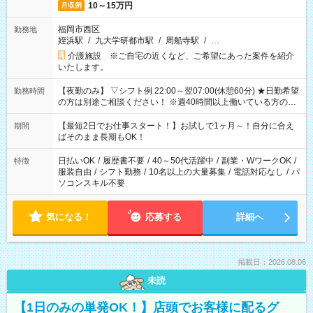
10～15万円
月収例
福岡市西区
勤務地
姪浜駅
/
九大学研都市駅
/
周船寺駅
/
…
介護施設 ※ご自宅の近くなど、ご希望にあった案件を紹介
いたします。
【夜勤のみ】 ▽シフト例 22:00～翌07:00(休憩60分) ★日勤希望
勤務時間
の方は別途ご相談ください！ ※週40時間以上働いている方のW
ワークはNG
【最短2日でお仕事スタート！】お試しで1ヶ月～！自分に合え
期間
ばそのまま長期もOK！
日払いOK
/
履歴書不要
/
40～50代活躍中
/
副業・WワークOK
/
特徴
服装自由
/
シフト勤務
/
10名以上の大量募集
/
電話対応なし
/
パ
ソコンスキル不要
気になる！
応募する
詳細へ
掲載日：2026.08.06
未読
【1日のみの単発OK！】店頭でお客様に配るグ