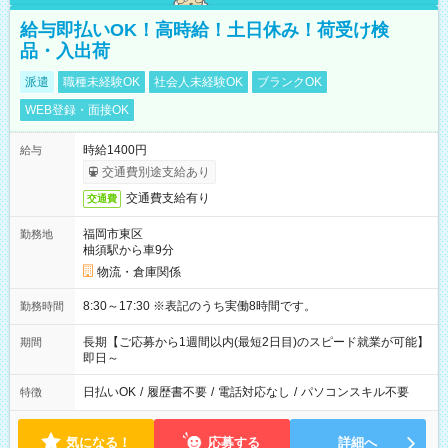
給与即払いOK！高時給！土日休み！荷受け検
品・入出荷
派遣
職種未経験OK
社会人未経験OK
ブランクOK
WEB登録・面接OK
時給1400円
給与
交通費別途支給あり
交通費支給有り
交通費
福岡市東区
勤務地
柚須駅から車9分
物流・倉庫関係
8:30～17:30 ※表記のうち実働8時間です。
勤務時間
長期【ご応募から1週間以内(最短2日目)のスピード就業が可能】
期間
即日～
日払いOK
/
履歴書不要
/
電話対応なし
/
パソコンスキル不要
特徴
気になる！
応募する
詳細へ