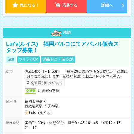
・13：00～17：00（午後から短時間で） ◎週4日～5日程度の
気になる！
勤務で、ご希望に合わせて調整します。 ◎今週は子供の行事
応募する
詳細へ
で…といったお休みも、お気軽にご相談ください。
未読
Lui's(ルイス) 福岡パルコにてアパレル販売ス
タッフ募集！
派遣
ブランクOK
WEB登録・面接OK
時給1400円～1450円 ・毎月20日締め/翌月5日支払い・残業は
給与
1分単位で支給します・前払い制度（速払いドットコム導入）
交通費別途支給あり
別途全額支給
交通費
福岡市中央区
勤務地
西鉄福岡駅
/
天神駅
Luis（ルイス）
実働7：30分・休憩90分 早番9：45-18：45 遅番12：15-
勤務時間
21：15