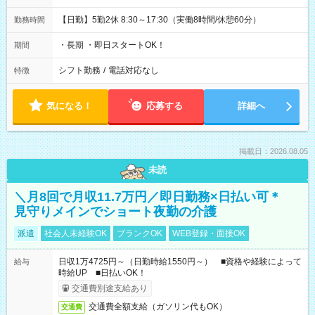
【日勤】5勤2休 8:30～17:30（実働8時間/休憩60分）
勤務時間
・長期 ・即日スタートOK！
期間
シフト勤務
/
電話対応なし
特徴
気になる！
応募する
詳細へ
掲載日：2026.08.05
未読
＼月8回で月収11.7万円／即日勤務×日払い可＊
見守りメインでショート夜勤の介護
派遣
社会人未経験OK
ブランクOK
WEB登録・面接OK
日収1万4725円～（日勤時給1550円～） ■資格や経験によって
給与
時給UP ■日払いOK！
交通費別途支給あり
交通費全額支給（ガソリン代もOK）
交通費