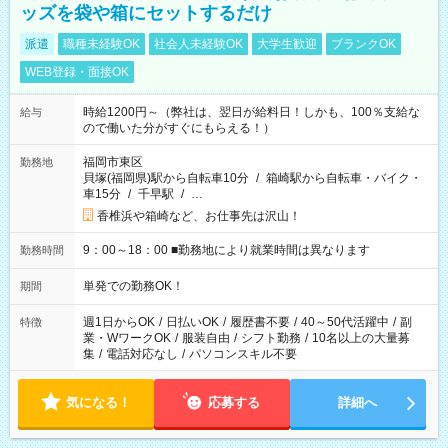
ッズを袋や箱にセットするだけ
派遣
職種未経験OK
社会人未経験OK
大学生歓迎
ブランクOK
WEB登録・面接OK
時給1200円～（弊社は、翌日が給料日！しかも、100％支給な
給与
ので働いた分がすぐにもらえる！）
福岡市東区
勤務地
貝塚(福岡県)駅から自転車10分
/
箱崎駅から自転車・バイク・
車15分
/
千早駅
/
…
香椎浜や箱崎など、お仕事先は沢山！
9：00～18：00 ■勤務地により就業時間は異なります
勤務時間
単発での勤務OK！
期間
週1日からOK
/
日払いOK
/
履歴書不要
/
40～50代活躍中
/
副
特徴
業・WワークOK
/
服装自由
/
シフト勤務
/
10名以上の大量募
集
/
電話対応なし
/
パソコンスキル不要
気になる！
応募する
詳細へ