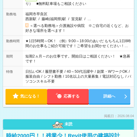
り） ■無料駐車場もご相談ください
福岡市早良区
勤務地
西新駅
/
藤崎(福岡県)駅
/
室見駅
/
…
＜選べる勤務地＞介護施設や病院 ※ご自宅の近くなど、お
好きな場所を選べます！
★1日5時間～OK！ （例）9:00～18:00のあいだ もちろん1日8時
勤務時間
間のお仕事もご紹介可能です！ご希望をお聞かせください！★
家庭の都合でお休みが必要な場合も遠慮なくご相談ください。
※週最低15時間以上の勤務が必要です
短期2ヵ月～のお仕事です。開始日はご相談ください！ ★急募
期間
です！
日払いOK
/
履歴書不要
/
40～50代活躍中
/
副業・WワークOK
/
特徴
服装自由
/
シフト勤務
/
10名以上の大量募集
/
電話対応なし
/
パ
ソコンスキル不要
気になる！
応募する
詳細へ
掲載日：2026.08.04
未読
時給2000円！！残業少！Revit使用の建築設計