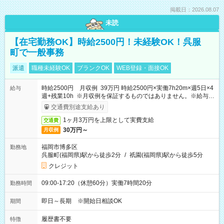
掲載日：2026.08.07
未読
【在宅勤務OK】時給2500円！未経験OK！呉服
町で一般事務
派遣
職種未経験OK
ブランクOK
WEB登録・面接OK
時給2500円 月収例 39万円 時給2500円×実働7h20m×週5日×4
給与
週+残業10h ※月収例を保証するものではありません。※給与即
受取りサービス利用可（利用条件有）
交通費別途支給あり
1ヶ月3万円を上限として実費支給
交通費
30万円～
月収例
福岡市博多区
勤務地
呉服町(福岡県)駅から徒歩2分
/
祇園(福岡県)駅から徒歩5分
クレジット
09:00-17:20（休憩60分）実働7時間20分
勤務時間
即日～長期 ※開始日相談OK
期間
履歴書不要
特徴