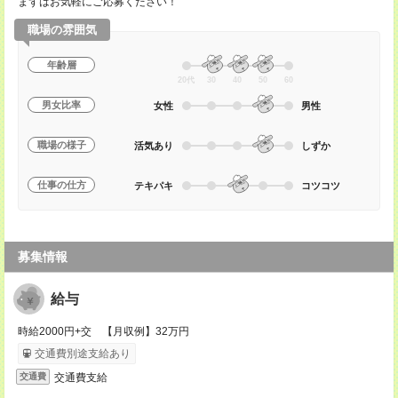
まずはお気軽にご応募ください！
職場の雰囲気
年齢層
20代
30
40
50
60
男女比率
女性
男性
職場の様子
活気あり
しずか
仕事の仕方
テキパキ
コツコツ
募集情報
給与
時給2000円+交 【月収例】32万円
交通費別途支給あり
交通費支給
交通費