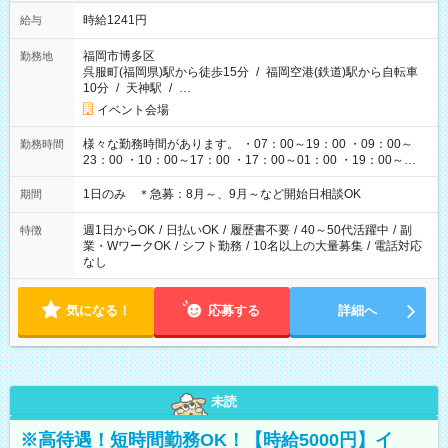
時給1241円
給与
福岡市博多区
勤務地
呉服町(福岡県)駅から徒歩15分
/
福岡空港(鉄道)駅から自転車
10分
/
天神駅
/
…
イベント会場
様々な勤務時間があります。 ・07：00～19：00 ・09：00～
勤務時間
23：00 ・10：00～17：00 ・17：00～01：00 ・19：00～
03：00 etc イベント・ライブの開催時間によって変わりま
す。
1日のみ ＊急募：8月～、9月～など開始日相談OK
期間
週1日からOK
/
日払いOK
/
履歴書不要
/
40～50代活躍中
/
副
特徴
業・WワークOK
/
シフト勤務
/
10名以上の大量募集
/
電話対応
なし
気になる！
応募する
詳細へ
未読
※高待遇！短時間勤務OK！【時給5000円】イ