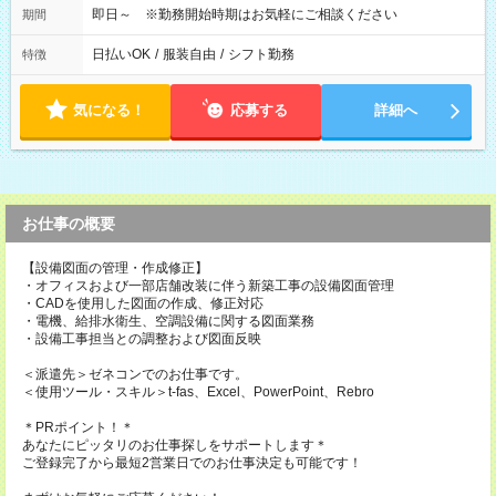
即日～ ※勤務開始時期はお気軽にご相談ください
期間
日払いOK
/
服装自由
/
シフト勤務
特徴
気になる！
応募する
詳細へ
お仕事の概要
【設備図面の管理・作成修正】
・オフィスおよび一部店舗改装に伴う新築工事の設備図面管理
・CADを使用した図面の作成、修正対応
・電機、給排水衛生、空調設備に関する図面業務
・設備工事担当との調整および図面反映
＜派遣先＞ゼネコンでのお仕事です。
＜使用ツール・スキル＞t-fas、Excel、PowerPoint、Rebro
＊PRポイント！＊
あなたにピッタリのお仕事探しをサポートします＊
ご登録完了から最短2営業日でのお仕事決定も可能です！