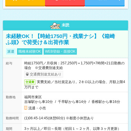
未読
未経験OK！【時給1750円・残業ナシ】《箱崎
ふ頭》で荷受け＆出荷作業
派遣
職種未経験OK
WEB登録・面接OK
時給1750円／月収例：257,250円＝1,750円×7時間×21日勤務の
給与
場合 ※交通費別途支給
交通費別途支給あり
実費支給／当社規定あり。2キロ以上の場合、月額上限4
交通費
万円まで
福岡市東区
勤務地
吉塚駅から車10分
/
千早駅から車14分
/
香椎駅から車16分
流通・小売
(1)06:45-14:45(休憩60分) ※都度小休憩あり
勤務時間
3ヶ月以上／即日～長期（初回１～２ヶ月、以降３ヶ月更新）
期間