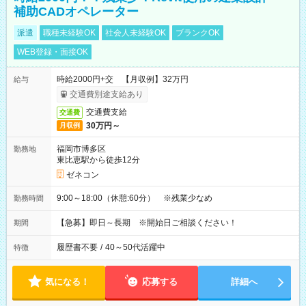
補助CADオペレーター
派遣
職種未経験OK
社会人未経験OK
ブランクOK
WEB登録・面接OK
時給2000円+交 【月収例】32万円
給与
交通費別途支給あり
交通費支給
交通費
30万円～
月収例
福岡市博多区
勤務地
東比恵駅から徒歩12分
ゼネコン
9:00～18:00（休憩:60分） ※残業少なめ
勤務時間
【急募】即日～長期 ※開始日ご相談ください！
期間
履歴書不要
/
40～50代活躍中
特徴
気になる！
応募する
詳細へ