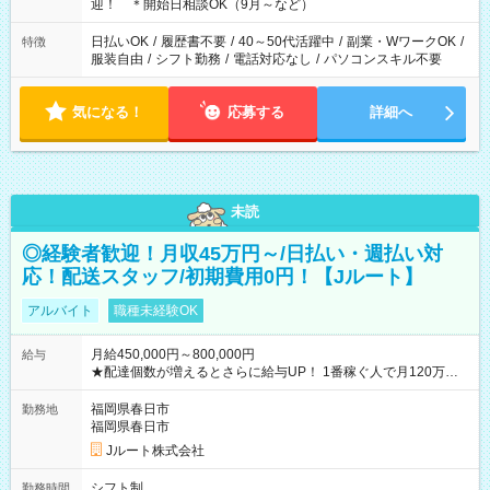
る時間帯！
迎！ ＊開始日相談OK（9月～など）
日払いOK
/
履歴書不要
/
40～50代活躍中
/
副業・WワークOK
/
特徴
服装自由
/
シフト勤務
/
電話対応なし
/
パソコンスキル不要
気になる！
応募する
詳細へ
未読
◎経験者歓迎！月収45万円～/日払い・週払い対
応！配送スタッフ/初期費用0円！【Jルート】
アルバイト
職種未経験OK
月給450,000円～800,000円
給与
★配達個数が増えるとさらに給与UP！ 1番稼ぐ人で月120万ほ
ど！ ・主要都市エリア 月収55万円／週5日稼働 月収65万~112
万円／週6日稼働 ・地方郊外エリア 月収40万円／週5日稼働 月
福岡県春日市
勤務地
収40万円~50万円／週6日稼働 ＜モデルイメージ＞ ■月収50万
福岡県春日市
円 (27歳男性/江東区在住)※元建築関係 1日150個配達×25日勤務
Jルート株式会社
(日休み) ■月収80万円(43歳男性/墨田区在住)※元営業 1日200個
配達×25日勤務(月休み) 【試用期間】試用期間なし
シフト制
勤務時間