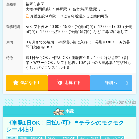
福岡市南区
勤務地
大橋(福岡県)駅
/
井尻駅
/
高宮(福岡県)駅
/
…
介護施設や病院 ※ご自宅近辺からご案内可能
≪シフト例≫ 10:00～15:00（実働5時間） 12:00～17:00（実働
勤務時間
5時間） 17:00～翌10:00（実働15時間）など ご希望に応じて、
働く時間は調整できます！ お気軽に担当へ相談ください！
3ヵ月までの短期 ※職場が気に入れば、長期もOK！ ★急募！
期間
即日勤務もOK！
週1日からOK
/
日払いOK
/
履歴書不要
/
40～50代活躍中
/
副
特徴
業・WワークOK
/
シフト勤務
/
10名以上の大量募集
/
電話対応
なし
/
パソコンスキル不要
気になる！
応募する
詳細へ
掲載日：2026.08.03
未読
《単発1日OK！日払い可》＊チラシのモクモク
シール貼り