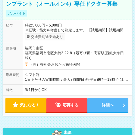
ンプラント（オールオン4）専任ドクター募集
アルバイト
時給5,000円～5,000円
給与
※経験・能力を考慮して決定します。 【試用期間】試用期間な
し
交通費別途支給あり
福岡市南区
勤務地
福岡県福岡市南区大楠3-22-8（最寄り駅：高宮駅(西鉄大牟田
線)）
（医）香和会おおたわ歯科医院
シフト制
勤務時間
1日あたりの実働時間：最大8時間/日 ◎(平日)9時～18時半 (土
曜)9時～18時 上記より週1日～短時間勤務OK。
週1日からOK
特徴
気になる！
応募する
詳細へ
未読