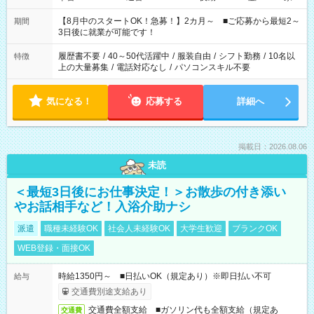
と休みを合わせたい」 「余裕を持って夕飯の準備がしたい」
「できれば残業はしたくない」 など、ご希望を教えてください
【8月中のスタートOK！急募！】2カ月～ ■ご応募から最短2～
期間
ね。 ※Wワーク希望の方へ 今ご覧のお仕事で希望する勤務時間
3日後に就業が可能です！
と、もう1つのお仕事の勤務時間。 合計で週40時間を超える場
合は応募できません。
履歴書不要
/
40～50代活躍中
/
服装自由
/
シフト勤務
/
10名以
特徴
上の大量募集
/
電話対応なし
/
パソコンスキル不要
気になる！
応募する
詳細へ
掲載日：2026.08.06
未読
＜最短3日後にお仕事決定！＞お散歩の付き添い
やお話相手など！入浴介助ナシ
派遣
職種未経験OK
社会人未経験OK
大学生歓迎
ブランクOK
WEB登録・面接OK
時給1350円～ ■日払いOK（規定あり）※即日払い不可
給与
交通費別途支給あり
交通費全額支給 ■ガソリン代も全額支給（規定あ
交通費