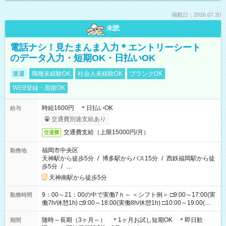
掲載日：2026.07.30
未読
電話ナシ！見たまんま入力＊エントリーシート
のデータ入力・短期OK・日払いOK
派遣
職種未経験OK
社会人未経験OK
ブランクOK
WEB登録・面接OK
時給1600円 ＊日払いOK
給与
交通費別途支給あり
交通費支給（上限15000円/月）
交通費
福岡市中央区
勤務地
天神駅から徒歩5分
/
博多駅からバス15分
/
西鉄福岡駅から徒
歩5分
/
…
天神南駅から徒歩5分
9：00～21：00の中で実働7ｈ～ ＜シフト例＞ □9:00～17:00(実
勤務時間
働7h/休憩1h) □9:00～18:00(実働8h/休憩1h) □10:00～19:00(実
働8h/休憩1h) □11:00～20:00(実働8h/休憩1h) □12:00～20:00(実
働7h/休憩1h) □12:00～21:00(実働7h/休憩1h) ＊固定OK ＊選べ
随時～長期（3ヶ月～） ＊1ヶ月お試し短期OK ＊即日歓
期間