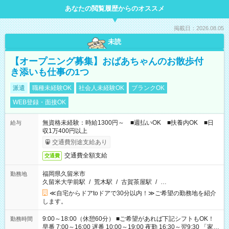
あなたの閲覧履歴からのオススメ
掲載日：2026.08.05
未読
【オープニング募集】おばあちゃんのお散歩付
き添いも仕事の1つ
派遣
職種未経験OK
社会人未経験OK
ブランクOK
WEB登録・面接OK
無資格未経験：時給1300円～ ■週払いOK ■扶養内OK ■日
給与
収1万400円以上
交通費別途支給あり
交通費全額支給
交通費
福岡県久留米市
勤務地
久留米大学前駅
/
荒木駅
/
古賀茶屋駅
/
…
≪自宅からドアtoドアで30分以内！≫ご希望の勤務地を紹介
します。
9:00～18:00（休憩60分） ■ご希望があれば下記シフトもOK！
勤務時間
早番 7:00～16:00 遅番 10:00～19:00 夜勤 16:30～翌9:30 「家族