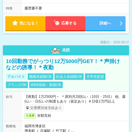
履歴書不要
特徴
気になる！
応募する
詳細へ
掲載日：2026.08.07
未読
10回勤務でがっつり12万5000円GET！＊声掛け
などの誘導！＊夜勤
アルバイト
職種未経験OK
社会人未経験OK
大学生歓迎
ブランクOK
WEB登録・面接OK
【夜勤】1万2500円～ ＊原則月2回払い（10日・25日） 他、週
給与
払い・日払いの制度もあり（規定あり）＃日収1万円以上
交通費別途支給あり
全額支給
交通費
福岡市博多区
勤務地
博多駅
/
吉塚駅
/
竹下駅
/
…