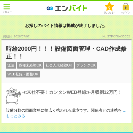
0
メニュー
気になる！
ログイン
お探しのバイト情報は掲載が終了しました。
掲載日 :2026
/
07
/
07
No.STFKYUA35652
時給2000円！！！設備図面管理・CAD作成修
正！！
派遣
職種未経験OK
社会人未経験OK
ブランクOK
WEB登録・面接OK
≪来社不要！カンタンWEB登録≫月収例32万円！
設備分野の図面業務に幅広く携われる環境です。関係者との連携を
...
もっとみる