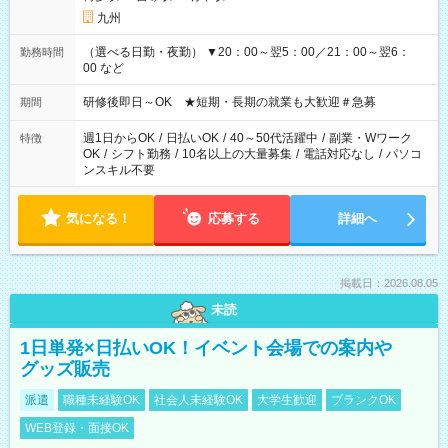
九州
（選べる日勤・夜勤） ▼20：00～翌5：00／21：00～翌6：
勤務時間
00 など
研修後即日～OK ★短期・長期の就業も大歓迎＃急募
期間
週1日からOK
/
日払いOK
/
40～50代活躍中
/
副業・Wワーク
特徴
OK
/
シフト勤務
/
10名以上の大量募集
/
電話対応なし
/
パソコ
ンスキル不要
気になる！
応募する
詳細へ
掲載日：2026.08.05
未読
1日単発×日払いOK！イベント会場での案内や
グッズ販売
派遣
職種未経験OK
社会人未経験OK
大学生歓迎
ブランクOK
WEB登録・面接OK