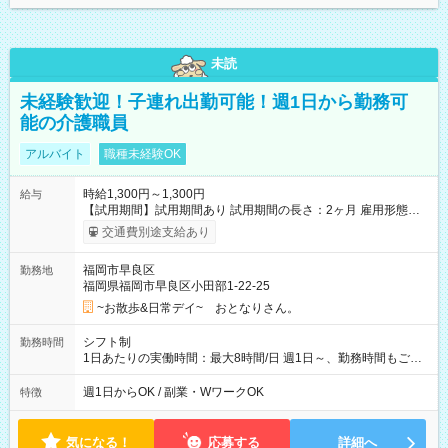
未読
未経験歓迎！子連れ出勤可能！週1日から勤務可
能の介護職員
アルバイト
職種未経験OK
時給1,300円～1,300円
給与
【試用期間】試用期間あり 試用期間の長さ：2ヶ月 雇用形態、
給与は本採用時と同じです。
交通費別途支給あり
福岡市早良区
勤務地
福岡県福岡市早良区小田部1-22-25
~お散歩&日常デイ~ おとなりさん。
シフト制
勤務時間
1日あたりの実働時間：最大8時間/日 週1日～、勤務時間もご相
談ください！ 一番助かるのは8:00～18:00の間の8時間（休憩60
分）のシフトです
週1日からOK / 副業・WワークOK
特徴
気になる！
応募する
詳細へ