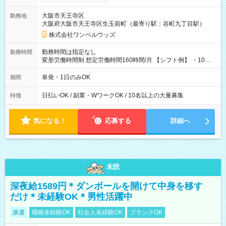
い分を引き落とせます！ 【試用期間】試用期間なし
大阪市天王寺区
勤務地
大阪府大阪市天王寺区生玉前町（最寄り駅：谷町九丁目駅）
株式会社ワンベルウッズ
勤務時間は指定なし
勤務時間
変形労働時間制 想定労働時間160時間/月 【シフト例】 ・10：
00～20：00
単発・1日のみOK
期間
日払いOK / 副業・WワークOK / 10名以上の大量募集
特徴
気になる！
応募する
詳細へ
未読
深夜給1589円＊ダンボールを開けて中身を移す
だけ＊未経験OK＊男性活躍中
派遣
職種未経験OK
社会人未経験OK
ブランクOK