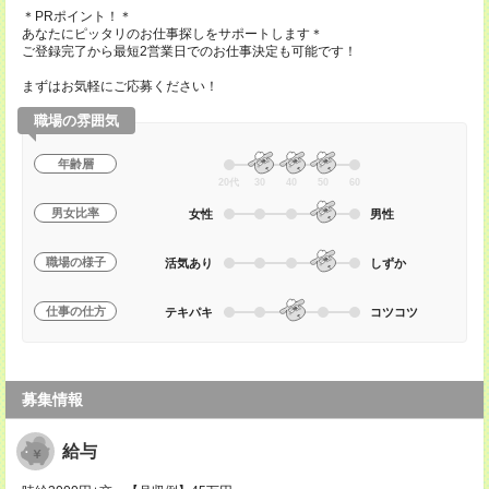
＊PRポイント！＊
あなたにピッタリのお仕事探しをサポートします＊
ご登録完了から最短2営業日でのお仕事決定も可能です！
まずはお気軽にご応募ください！
職場の雰囲気
年齢層
20代
30
40
50
60
男女比率
女性
男性
職場の様子
活気あり
しずか
仕事の仕方
テキパキ
コツコツ
募集情報
給与