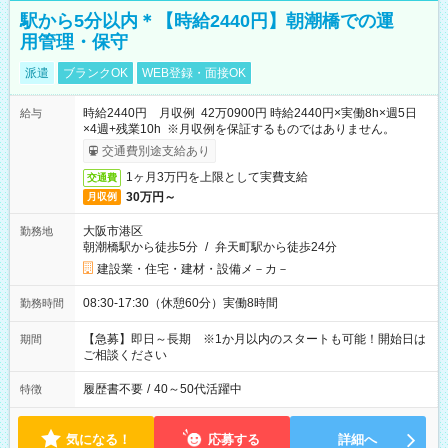
駅から5分以内＊【時給2440円】朝潮橋での運
用管理・保守
派遣
ブランクOK
WEB登録・面接OK
時給2440円 月収例 42万0900円 時給2440円×実働8h×週5日
給与
×4週+残業10h ※月収例を保証するものではありません。
交通費別途支給あり
1ヶ月3万円を上限として実費支給
交通費
30万円～
月収例
大阪市港区
勤務地
朝潮橋駅から徒歩5分
/
弁天町駅から徒歩24分
建設業・住宅・建材・設備メ－カ－
08:30-17:30（休憩60分）実働8時間
勤務時間
【急募】即日～長期 ※1か月以内のスタートも可能！開始日は
期間
ご相談ください
履歴書不要
/
40～50代活躍中
特徴
気になる！
応募する
詳細へ