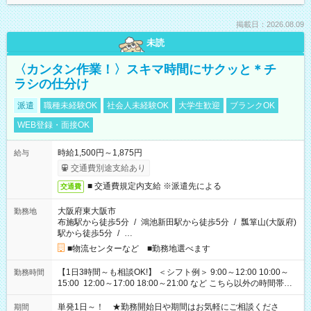
掲載日：2026.08.09
未読
〈カンタン作業！〉スキマ時間にサクッと＊チ
ラシの仕分け
派遣
職種未経験OK
社会人未経験OK
大学生歓迎
ブランクOK
WEB登録・面接OK
時給1,500円～1,875円
給与
交通費別途支給あり
■ 交通費規定内支給 ※派遣先による
交通費
大阪府東大阪市
勤務地
布施駅から徒歩5分
/
鴻池新田駅から徒歩5分
/
瓢箪山(大阪府)
駅から徒歩5分
/
…
■物流センターなど ■勤務地選べます
【1日3時間～も相談OK!】 ＜シフト例＞ 9:00～12:00 10:00～
勤務時間
15:00 12:00～17:00 18:00～21:00 など こちら以外の時間帯も
お気軽にご相談ください！
単発1日～！ ★勤務開始日や期間はお気軽にご相談くださ
期間