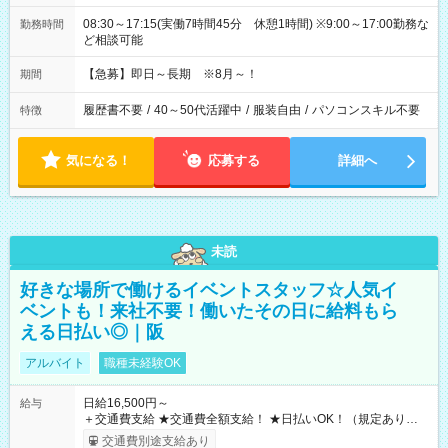
08:30～17:15(実働7時間45分 休憩1時間) ※9:00～17:00勤務な
勤務時間
ど相談可能
【急募】即日～長期 ※8月～！
期間
履歴書不要
/
40～50代活躍中
/
服装自由
/
パソコンスキル不要
特徴
気になる！
応募する
詳細へ
未読
好きな場所で働けるイベントスタッフ☆人気イ
ベントも！来社不要！働いたその日に給料もら
える日払い◎｜阪
アルバイト
職種未経験OK
日給16,500円～
給与
＋交通費支給 ★交通費全額支給！ ★日払いOK！（規定あり） ┗
働いたその日に現金GET♪ お仕事後はコンビニATMから 日払
交通費別途支給あり