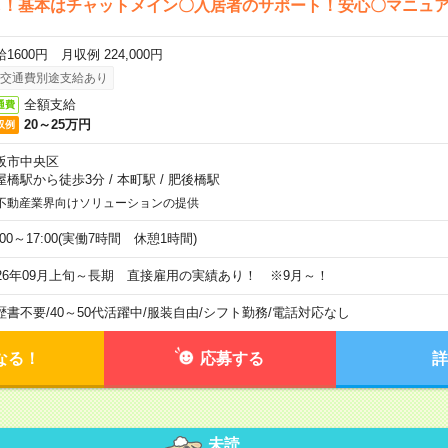
し！基本はチャットメイン〇入居者のサポート！安心〇マニュ
1600円 月収例 224,000円
交通費別途支給あり
全額支給
通費
20～25万円
収例
阪市中央区
屋橋駅から徒歩3分
/
本町駅
/
肥後橋駅
不動産業界向けソリューションの提供
:00～17:00(実働7時間 休憩1時間)
026年09月上旬～長期 直接雇用の実績あり！ ※9月～！
歴書不要
/
40～50代活躍中
/
服装自由
/
シフト勤務
/
電話対応なし
なる！
応募する
詳
未読