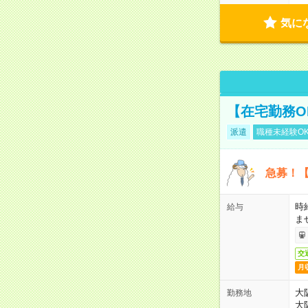
気に
【在宅勤務O
派遣
職種未経験O
急募！【
時
給与
ま
交
月
大
勤務地
大