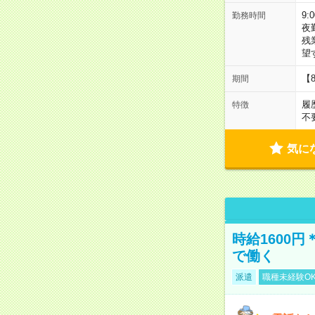
9:
勤務時間
夜
残
望
【
期間
履
特徴
不
気に
時給1600
で働く
派遣
職種未経験O