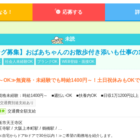
なる！
応募する
詳
未読
グ募集】おばあちゃんのお散歩付き添いも仕事の
K
社会人未経験OK
ブランクOK
WEB登録・面接OK
～OK≫無資格・未経験でも時給1400円～！土日祝休みもOK
資格未経験：時給1400円～ ■週払いOK ■扶養内OK ■日収1万1200円以上
交通費別途支給あり
交通費全額支給
通費
阪市天王寺区
王寺駅
/
大阪上本町駅
/
鶴橋駅
/
…
≪自宅からドアtoドアで30分以内！≫ご希望の勤務地を紹介します。