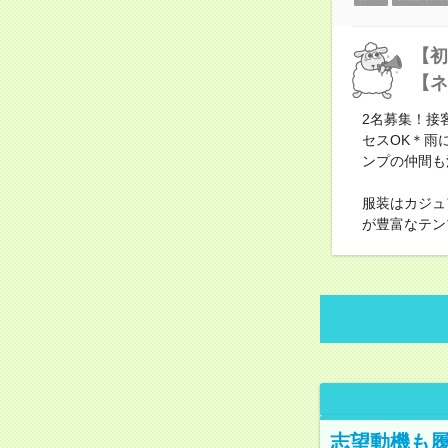
【初
【ネ
2名募集！接
セスOK＊雨
ンプの仲間も
服装はカジュ
が豊富なテン
志望動機も履