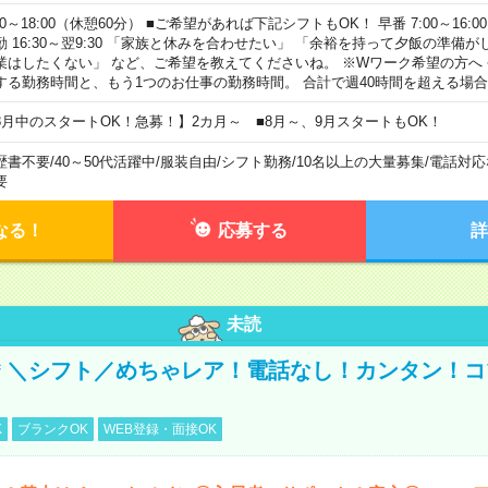
00～18:00（休憩60分） ■ご希望があれば下記シフトもOK！ 早番 7:00～16:00 遅
勤 16:30～翌9:30 「家族と休みを合わせたい」 「余裕を持って夕飯の準備
業はしたくない」 など、ご希望を教えてくださいね。 ※Wワーク希望の方へ
する勤務時間と、もう1つのお仕事の勤務時間。 合計で週40時間を超える場
8月中のスタートOK！急募！】2カ月～ ■8月～、9月スタートもOK！
歴書不要
/
40～50代活躍中
/
服装自由
/
シフト勤務
/
10名以上の大量募集
/
電話対応
要
なる！
応募する
詳
未読
円＊＼シフト／めちゃレア！電話なし！カンタン！
K
ブランクOK
WEB登録・面接OK