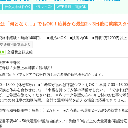
K
社会人未経験OK
ブランクOK
WEB登録・面接OK
は「何となく…」でもOK！応募から最短2～3日後に就業スタ
資格未経験：時給1400円～ ■週払いOK ■扶養内OK ■日収1万1200円以上
交通費別途支給あり
交通費全額支給
通費
阪市天王寺区
王寺駅
/
大阪上本町駅
/
鶴橋駅
/
…
≪自宅からドアtoドアで30分以内！≫ご希望の勤務地を紹介します。
00～18:00（休憩60分） ■ご希望があれば下記シフトもOK！ 早番 7:00～16:00 遅
家族と休みを合わせたい」 「余裕を持って夕飯の準備がしたい」 「できれば
ど、ご希望を教えてくださいね。 ※Wワーク希望の方へ 今ご覧のお仕事で希
う1つのお仕事の勤務時間。 合計で週40時間を超える場合は応募できません。
現在も積極採用中！急募！】2カ月～ ■ご応募から最短2～3日後の就業も相
歴書不要
/
40～50代活躍中
/
服装自由
/
シフト勤務
/
10名以上の大量募集
/
電話対応
要