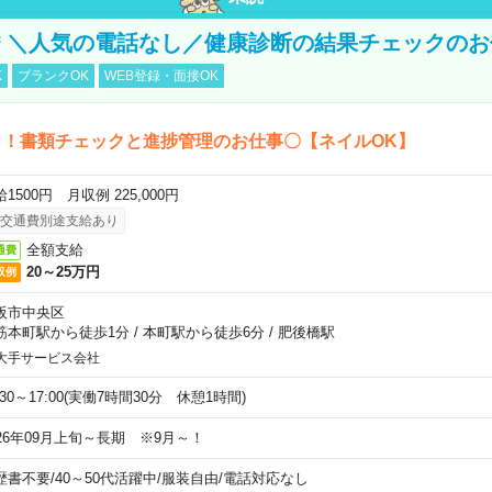
円＊＼人気の電話なし／健康診断の結果チェックの
K
ブランクOK
WEB登録・面接OK
し！書類チェックと進捗管理のお仕事〇【ネイルOK】
1500円 月収例 225,000円
交通費別途支給あり
全額支給
通費
20～25万円
収例
阪市中央区
筋本町駅から徒歩1分
/
本町駅から徒歩6分
/
肥後橋駅
大手サービス会社
:30～17:00(実働7時間30分 休憩1時間)
026年09月上旬～長期 ※9月～！
歴書不要
/
40～50代活躍中
/
服装自由
/
電話対応なし