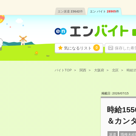
エン派遣
23642
件
エン バイト
28905
件
0
気になるリスト
保存した希
バイトTOP
関西
大阪府
北区
時給1
掲載日 :
2026
/
07
/
15
時給15
＆カン
派遣
職種未経