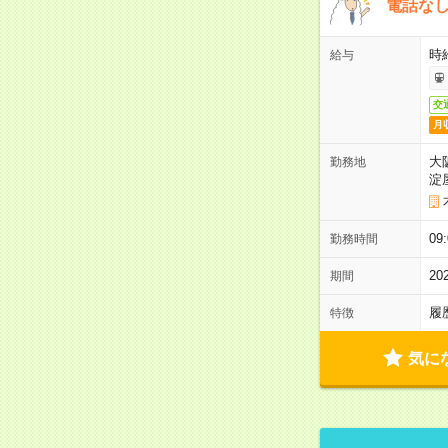
電話な
時給
給与
交
月
大
勤務地
淀
09
勤務時間
2
期間
履
特徴
気に