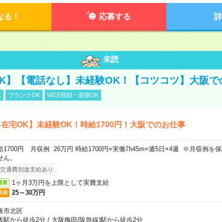
なる！
応募する
詳
未読
K】【電話なし】未経験OK！【コツコツ】大阪で
K
ブランクOK
WEB登録・面接OK
在宅OK】未経験OK！時給1700円！大阪でのお仕事
給1700円 月収例 26万円 時給1700円×実働7h45m×週5日×4週 ※月収例
せん。
交通費別途支給あり
1ヶ月3万円を上限として実費支給
通費
25～30万円
収例
阪市北区
阪駅から徒歩2分
/
大阪梅田(阪急線)駅から徒歩2分