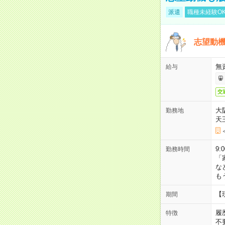
派遣
職種未経験O
志望動機
無
給与
交
大
勤務地
天
9:
勤務時間
「
な
も
【
期間
履
特徴
不