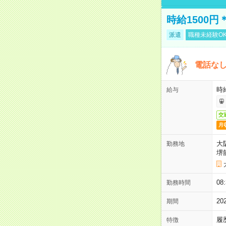
時給1500
派遣
職種未経験O
電話な
時給
給与
交
月
大
勤務地
堺
08
勤務時間
2
期間
履
特徴