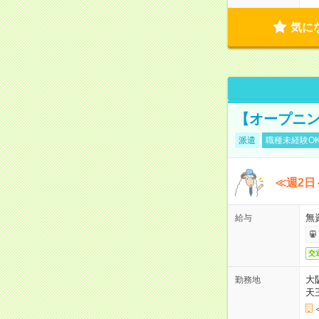
気に
【オープニン
派遣
職種未経験O
≪週2日
無
給与
交
大
勤務地
天