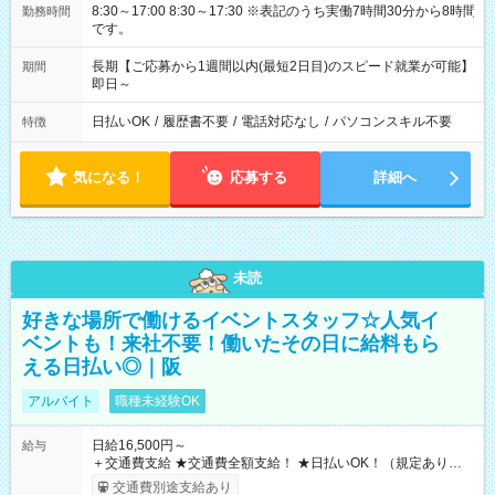
8:30～17:00 8:30～17:30 ※表記のうち実働7時間30分から8時間
勤務時間
です。
長期【ご応募から1週間以内(最短2日目)のスピード就業が可能】
期間
即日～
日払いOK
/
履歴書不要
/
電話対応なし
/
パソコンスキル不要
特徴
気になる！
応募する
詳細へ
未読
好きな場所で働けるイベントスタッフ☆人気イ
ベントも！来社不要！働いたその日に給料もら
える日払い◎｜阪
アルバイト
職種未経験OK
日給16,500円～
給与
＋交通費支給 ★交通費全額支給！ ★日払いOK！（規定あり） ┗
働いたその日に現金GET♪ お仕事後はコンビニATMから 日払
交通費別途支給あり