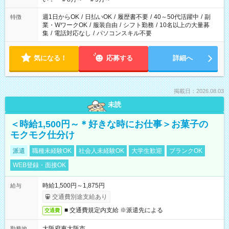
週1日からOK
/
日払いOK
/
履歴書不要
/
40～50代活躍中
/
副
特徴
業・WワークOK
/
服装自由
/
シフト勤務
/
10名以上の大量募
集
/
電話対応なし
/
パソコンスキル不要
気になる！
応募する
詳細へ
掲載日：2026.08.03
未読
＜時給1,500円～＊好きな時にお仕事＞お菓子の
モクモク仕分け
派遣
職種未経験OK
社会人未経験OK
大学生歓迎
ブランクOK
WEB登録・面接OK
時給1,500円～1,875円
給与
交通費別途支給あり
■ 交通費規定内支給 ※派遣先による
交通費
大阪府東大阪市
勤務地