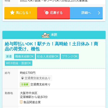
日払いOK / 副業・WワークOK / 10名以上の大量募集
特徴
気になる！
応募する
詳細へ
未読
給与即払いOK！駅チカ！高時給！土日休み！商
品の荷受け、梱包
派遣
職種未経験OK
社会人未経験OK
ブランクOK
WEB登録・面接OK
時給1700円
給与
交通費別途支給あり
交通費支給有り
交通費
大阪市中央区
勤務地
淀屋橋駅から徒歩3分
食品関連企業