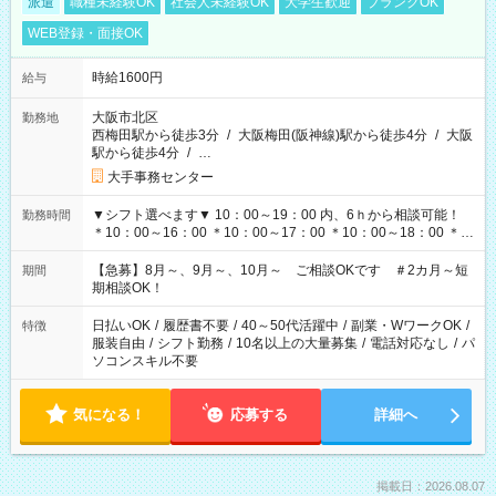
派遣
職種未経験OK
社会人未経験OK
大学生歓迎
ブランクOK
WEB登録・面接OK
時給1600円
給与
大阪市北区
勤務地
西梅田駅から徒歩3分
/
大阪梅田(阪神線)駅から徒歩4分
/
大阪
駅から徒歩4分
/
…
大手事務センター
▼シフト選べます▼ 10：00～19：00 内、6ｈから相談可能！
勤務時間
＊10：00～16：00 ＊10：00～17：00 ＊10：00～18：00 ＊
11：00～19：00 ＊12：00～19：00 ＊13：00～19：00
【急募】8月～、9月～、10月～ ご相談OKです ＃2カ月～短
期間
期相談OK！
日払いOK
/
履歴書不要
/
40～50代活躍中
/
副業・WワークOK
/
特徴
服装自由
/
シフト勤務
/
10名以上の大量募集
/
電話対応なし
/
パ
ソコンスキル不要
気になる！
応募する
詳細へ
掲載日：2026.08.07