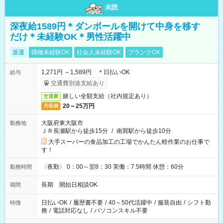
未読
深夜給1589円＊ダンボールを開けて中身を移す
だけ＊未経験OK＊男性活躍中
派遣
職種未経験OK
社会人未経験OK
ブランクOK
1,271円 ～1,589円 ＊日払いOK
給与
交通費別途支給あり
嬉しい全額支給（社内規定あり）
交通費
20～25万円
月収例
大阪府東大阪市
勤務地
ＪＲ長瀬駅から徒歩15分
/
南巽駅から徒歩10分
大手スーパーの食品加工の工場でかんたん軽作業のお仕事で
す！
〈夜勤〉 0：00～翌8：30 実働：7.5時間 休憩：60分
勤務時間
長期 開始日相談OK
期間
日払いOK
/
履歴書不要
/
40～50代活躍中
/
服装自由
/
シフト勤
特徴
務
/
電話対応なし
/
パソコンスキル不要