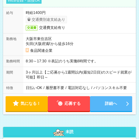
WEB登録・面接OK
時給1400円
給与
交通費別途支給あり
交通費支給有り
交通費
大阪市東住吉区
勤務地
矢田(大阪府)駅から徒歩16分
食品関連企業
8:30～17:30 ※表記のうち実働8時間です。
勤務時間
3ヶ月以上【ご応募から1週間以内(最短2日目)のスピード就業が
期間
可能】即日～
日払いOK
/
履歴書不要
/
電話対応なし
/
パソコンスキル不要
特徴
気になる！
応募する
詳細へ
未読