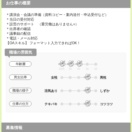
お仕事の概要
＊講演会・会議の準備（資料コピー・案内送付・申込受付など）
＊当日の受付対応
＊設営のサポート （重労働はありません○）
＊出席者の確認
＊議事録の配信
＊電話・メール対応
【OAスキル】 フォーマット入力できればOK！
職場の雰囲気
年齢層
20代
30
40
50
60
男女比率
女性
男性
職場の様子
活気あり
しずか
仕事の仕方
テキパキ
コツコツ
募集情報