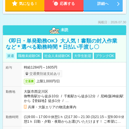
気になる！
応募する
詳細へ
掲載日：2026.07.30
未読
《即日・単発勤務OK》大人気！書類の封入作業
など＊選べる勤務時間＊日払い手渡し〇
派遣
職種未経験OK
社会人未経験OK
大学生歓迎
ブランクOK
時給1284円～1605円
給与
交通費別途支給あり
上限1,000円/日
交通費
大阪市西淀川区
勤務地
御幣島駅から徒歩10分
/
千船駅から徒歩12分
/
尼崎(阪神線)駅
から【登録地】徒歩1分
/
…
兵庫・大阪エリアの物流倉庫内
(1)9:00～17:00※休憩1ｈ (2)17:30～21:30 (3)21:15～翌8:00※休
勤務時間
憩1ｈ 日勤・夕勤・夜勤からお選びいただけます！ ご希望に合
わせて働けるお仕事です(*^^*) 【その他選べる勤務時間】 8-17