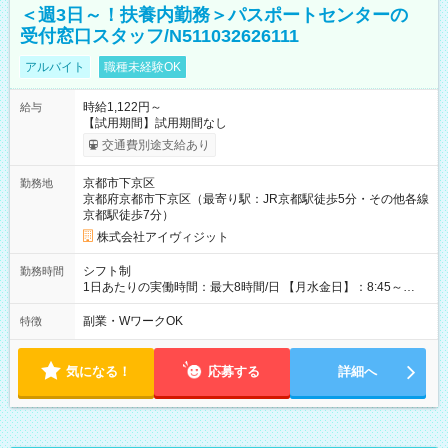
＜週3日～！扶養内勤務＞パスポートセンターの
受付窓口スタッフ/N511032626111
アルバイト
職種未経験OK
時給1,122円～
給与
【試用期間】試用期間なし
交通費別途支給あり
京都市下京区
勤務地
京都府京都市下京区（最寄り駅：JR京都駅徒歩5分・その他各線
京都駅徒歩7分）
株式会社アイヴィジット
シフト制
勤務時間
1日あたりの実働時間：最大8時間/日 【月水金日】：8:45～
16:30 【火木】：8:45～19:00 週3日～OK、シフト制 ※扶養内
勤務OK ※月1回～2回程度、日曜日出勤をお願いします。 ※時間
副業・WワークOK
特徴
内にて5時間～のシフト組み合わせ※固定シフトではございませ
ん。
気になる！
応募する
詳細へ