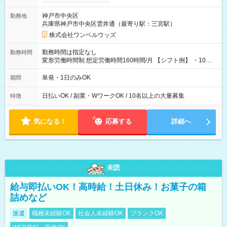
い分を引き落とせます！ 【試用期間】試用期間なし
神戸市中央区
勤務地
兵庫県神戸市中央区雲井通（最寄り駅：三宮駅）
株式会社ワンベルウッズ
勤務時間は指定なし
勤務時間
変形労働時間制 想定労働時間160時間/月 【シフト例】 ・10：
00～20：00
単発・1日のみOK
期間
日払いOK / 副業・WワークOK / 10名以上の大量募集
特徴
気になる！
応募する
詳細へ
未読
給与即払いOK！高時給！土日休み！お菓子の箱
詰めなど
派遣
職種未経験OK
社会人未経験OK
ブランクOK