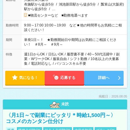
布施駅から徒歩5分
/
鴻池新田駅から徒歩5分
/
瓢箪山(大阪府)
駅から徒歩5分
/
…
■物流センターなど ■勤務地選べます
9:00～17:00 10:00～19:00 など ■ 他の時間帯もお気軽にご相
勤務時間
談ください！
単発1日～！ ★勤務開始日や期間はお気軽にご相談くださ
期間
い！ ＃8月～ ＃9月～
週1日からOK
/
日払いOK
/
履歴書不要
/
40～50代活躍中
/
副
特徴
業・WワークOK
/
服装自由
/
シフト勤務
/
10名以上の大量募
集
/
電話対応なし
/
パソコンスキル不要
気になる！
応募する
詳細へ
掲載日：2026.08.05
未読
〈月1日～で副業にピッタリ＊時給1,500円～〉
コスメのカンタン仕分け