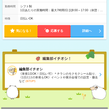
シフト制
勤務時間
1日あたりの実働時間：最大7時間/日 [1]9:00～17:00（休憩：1
時間） [2]11:00～19:00（休憩：1時間） [3]10:00～18:00（休
憩：1時間） 週4日～週5日シフト相談OK ※土日どちらか休み、
日払いOK
特徴
週4日固定など希望伺います 平日/9時～17時・11時～19時、土
日祝/10～18時（実働7hシフト制）
気になる！
応募する
詳細へ
編集部イチオシ
《単発1日OK！日払い可》＊チラシのモクモクシール貼り、
《1日だけの単発もOK》イベントや展示会場での設営・撤去
など
(8/7UP!)