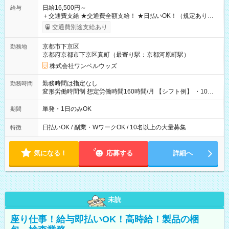
日給16,500円～
給与
＋交通費支給 ★交通費全額支給！ ★日払いOK！（規定あり） ┗
働いたその日に現金GET♪ お仕事後はコンビニATMから 日払
交通費別途支給あり
い分を引き落とせます！ 【試用期間】試用期間なし
京都市下京区
勤務地
京都府京都市下京区真町（最寄り駅：京都河原町駅）
株式会社ワンベルウッズ
勤務時間は指定なし
勤務時間
変形労働時間制 想定労働時間160時間/月 【シフト例】 ・10：
00～20：00
単発・1日のみOK
期間
日払いOK / 副業・WワークOK / 10名以上の大量募集
特徴
気になる！
応募する
詳細へ
未読
座り仕事！給与即払いOK！高時給！製品の梱