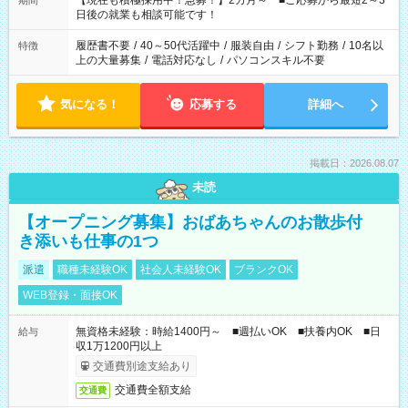
【現在も積極採用中！急募！】2カ月～ ■ご応募から最短2～3
期間
の方へ 今ご覧のお仕事で希望する勤務時間と、もう1つのお仕事
日後の就業も相談可能です！
の勤務時間。 合計で週40時間を超える場合は応募できません。
履歴書不要
/
40～50代活躍中
/
服装自由
/
シフト勤務
/
10名以
特徴
上の大量募集
/
電話対応なし
/
パソコンスキル不要
気になる！
応募する
詳細へ
掲載日：2026.08.07
未読
【オープニング募集】おばあちゃんのお散歩付
き添いも仕事の1つ
派遣
職種未経験OK
社会人未経験OK
ブランクOK
WEB登録・面接OK
無資格未経験：時給1400円～ ■週払いOK ■扶養内OK ■日
給与
収1万1200円以上
交通費別途支給あり
交通費全額支給
交通費