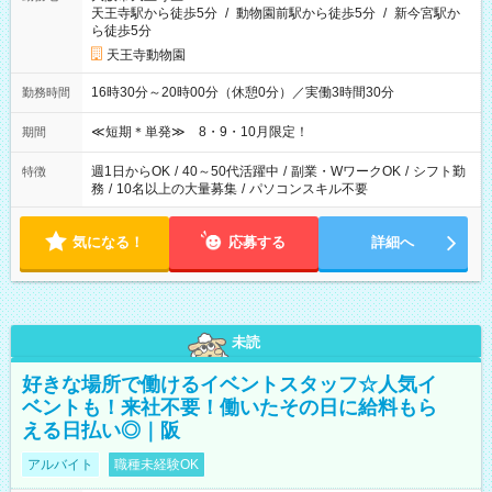
天王寺駅から徒歩5分
/
動物園前駅から徒歩5分
/
新今宮駅か
ら徒歩5分
天王寺動物園
16時30分～20時00分（休憩0分）／実働3時間30分
勤務時間
≪短期＊単発≫ 8・9・10月限定！
期間
週1日からOK
/
40～50代活躍中
/
副業・WワークOK
/
シフト勤
特徴
務
/
10名以上の大量募集
/
パソコンスキル不要
気になる！
応募する
詳細へ
未読
好きな場所で働けるイベントスタッフ☆人気イ
ベントも！来社不要！働いたその日に給料もら
える日払い◎｜阪
アルバイト
職種未経験OK