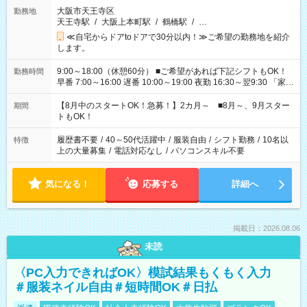
大阪市天王寺区
勤務地
天王寺駅
/
大阪上本町駅
/
鶴橋駅
/
…
≪自宅からドアtoドアで30分以内！≫ご希望の勤務地を紹介
します。
9:00～18:00（休憩60分） ■ご希望があれば下記シフトもOK！
勤務時間
早番 7:00～16:00 遅番 10:00～19:00 夜勤 16:30～翌9:30 「家族
と休みを合わせたい」 「余裕を持って夕飯の準備がしたい」
「できれば残業はしたくない」 など、ご希望を教えてください
【8月中のスタートOK！急募！】2カ月～ ■8月～、9月スター
期間
ね。 ※Wワーク希望の方へ 今ご覧のお仕事で希望する勤務時間
トもOK！
と、もう1つのお仕事の勤務時間。 合計で週40時間を超える場
合は応募できません。
履歴書不要
/
40～50代活躍中
/
服装自由
/
シフト勤務
/
10名以
特徴
上の大量募集
/
電話対応なし
/
パソコンスキル不要
気になる！
応募する
詳細へ
掲載日：2026.08.06
未読
〈PC入力できればOK〉模試結果もくもく入力
＃服装ネイル自由＃短時間OK＃日払