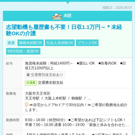
掲載日：2026.08.07
未読
志望動機も履歴書も不要！日収1.1万円～＊未経
験OKの介護
派遣
職種未経験OK
社会人未経験OK
ブランクOK
WEB登録・面接OK
無資格未経験：時給1400円～ ■週払いOK ■扶養内OK ■日
給与
収1万1200円以上
交通費別途支給あり
交通費全額支給
交通費
大阪市天王寺区
勤務地
天王寺駅
/
大阪上本町駅
/
鶴橋駅
/
…
≪自宅からドアtoドアで30分以内！≫ご希望の勤務地を紹介
します。
9:00～18:00（休憩60分） ■ご希望があれば下記シフトもOK！
勤務時間
早番 7:00～16:00 遅番 10:00～19:00 「家族と休みを合わせた
い」 「余裕を持って夕飯の準備がしたい」 「できれば残業はし
たくない」 など、ご希望を教えてくださいね。 ※Wワーク希望