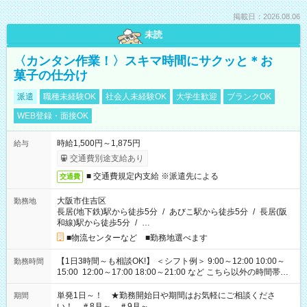
掲載日：2026.08.06
未読
〈カンタン作業！〉スキマ時間にサクッと＊お
菓子の仕分け
派遣
職種未経験OK
社会人未経験OK
大学生歓迎
ブランクOK
WEB登録・面接OK
時給1,500円～1,875円
給与
交通費別途支給あり
■ 交通費規定内支給 ※派遣先による
交通費
大阪市住吉区
勤務地
長居(地下鉄)駅から徒歩5分
/
あびこ駅から徒歩5分
/
長居(阪
和線)駅から徒歩5分
/
…
■物流センターなど ■勤務地選べます
【1日3時間～も相談OK!】 ＜シフト例＞ 9:00～12:00 10:00～
勤務時間
15:00 12:00～17:00 18:00～21:00 など こちら以外の時間帯も
お気軽にご相談ください！
単発1日～！ ★勤務開始日や期間はお気軽にご相談くださ
期間
い！ ＃8月～ ＃9月～