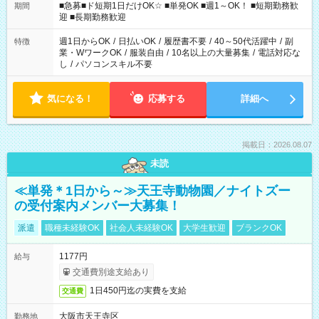
時/9-17時/9-18時/10-18時/11-21時/18-22時/20-翌4時/21-翌5
■急募■ド短期1日だけOK☆ ■単発OK ■週1～OK！ ■短期勤務歓
期間
時/22-翌6時/0-翌8時 ご自身のご都合で選んで頂ける完全自由シ
迎 ■長期勤務歓迎
フト！
週1日からOK
/
日払いOK
/
履歴書不要
/
40～50代活躍中
/
副
特徴
業・WワークOK
/
服装自由
/
10名以上の大量募集
/
電話対応な
し
/
パソコンスキル不要
気になる！
応募する
詳細へ
掲載日：2026.08.07
未読
≪単発＊1日から～≫天王寺動物園／ナイトズー
の受付案内メンバー大募集！
派遣
職種未経験OK
社会人未経験OK
大学生歓迎
ブランクOK
1177円
給与
交通費別途支給あり
1日450円迄の実費を支給
交通費
大阪市天王寺区
勤務地