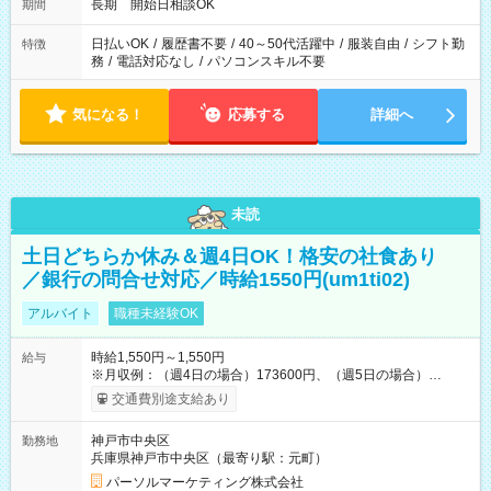
長期 開始日相談OK
期間
日払いOK
/
履歴書不要
/
40～50代活躍中
/
服装自由
/
シフト勤
特徴
務
/
電話対応なし
/
パソコンスキル不要
気になる！
応募する
詳細へ
未読
土日どちらか休み＆週4日OK！格安の社食あり
／銀行の問合せ対応／時給1550円(um1ti02)
アルバイト
職種未経験OK
時給1,550円～1,550円
給与
※月収例：（週4日の場合）173600円、（週5日の場合）
217000円 【試用期間】試用期間なし
交通費別途支給あり
神戸市中央区
勤務地
兵庫県神戸市中央区（最寄り駅：元町）
パーソルマーケティング株式会社