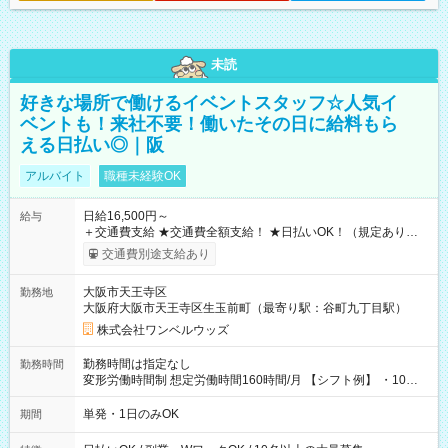
未読
好きな場所で働けるイベントスタッフ☆人気イ
ベントも！来社不要！働いたその日に給料もら
える日払い◎｜阪
アルバイト
職種未経験OK
日給16,500円～
給与
＋交通費支給 ★交通費全額支給！ ★日払いOK！（規定あり） ┗
働いたその日に現金GET♪ お仕事後はコンビニATMから 日払
交通費別途支給あり
い分を引き落とせます！ 【試用期間】試用期間なし
大阪市天王寺区
勤務地
大阪府大阪市天王寺区生玉前町（最寄り駅：谷町九丁目駅）
株式会社ワンベルウッズ
勤務時間は指定なし
勤務時間
変形労働時間制 想定労働時間160時間/月 【シフト例】 ・10：
00～20：00
単発・1日のみOK
期間