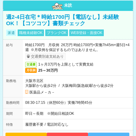
未読
週2-4日在宅＊時給1700円【電話なし】未経験
OK！【コツコツ】書類チェック
派遣
職種未経験OK
ブランクOK
WEB登録・面接OK
時給1700円 月収例 26万円 時給1700円×実働7h45m×週5日×4
給与
週 ※月収例を保証するものではありません。
交通費別途支給あり
1ヶ月3万円を上限として実費支給
交通費
25～30万円
月収例
大阪市北区
勤務地
大阪駅から徒歩2分
/
大阪梅田(阪急線)駅から徒歩2分
医薬品メ－カ－
08:30-17:15（休憩60分）実働7時間45分
勤務時間
即日～長期 ※開始日相談OK
期間
履歴書不要
/
電話対応なし
特徴