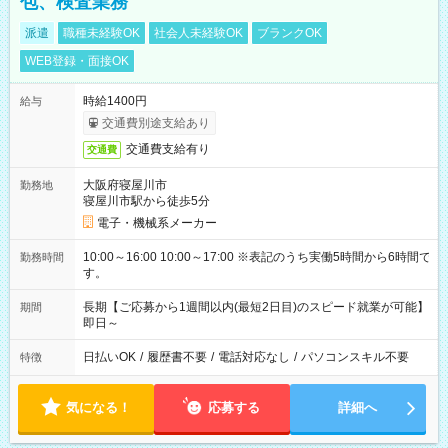
包、検査業務
派遣
職種未経験OK
社会人未経験OK
ブランクOK
WEB登録・面接OK
時給1400円
給与
交通費別途支給あり
交通費支給有り
交通費
大阪府寝屋川市
勤務地
寝屋川市駅から徒歩5分
電子・機械系メーカー
10:00～16:00 10:00～17:00 ※表記のうち実働5時間から6時間で
勤務時間
す。
長期【ご応募から1週間以内(最短2日目)のスピード就業が可能】
期間
即日～
日払いOK
/
履歴書不要
/
電話対応なし
/
パソコンスキル不要
特徴
気になる！
応募する
詳細へ