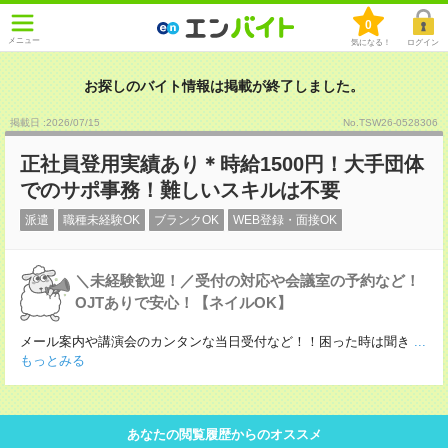
0
メニュー
気になる！
ログイン
お探しのバイト情報は掲載が終了しました。
掲載日 :2026
/
07
/
15
No.TSW26-0528306
正社員登用実績あり＊時給1500円！大手団体
でのサポ事務！難しいスキルは不要
派遣
職種未経験OK
ブランクOK
WEB登録・面接OK
＼未経験歓迎！／受付の対応や会議室の予約など！
OJTありで安心！【ネイルOK】
メール案内や講演会のカンタンな当日受付など！！困った時は聞き
...
もっとみる
あなたの閲覧履歴からのオススメ