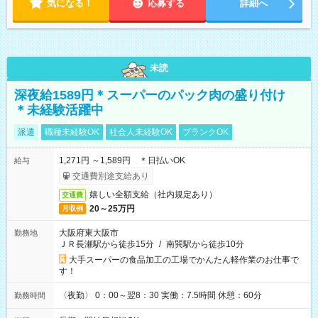
気になる！
時30分～13時45分／午後15時45分～19時30分
応募する
詳細へ
未読
深夜給1589円＊スーパーのパック肉の盛り付け
＊未経験活躍中
派遣
職種未経験OK
社会人未経験OK
ブランクOK
1,271円 ～1,589円 ＊日払いOK
給与
交通費別途支給あり
嬉しい全額支給（社内規定あり）
交通費
20～25万円
月収例
大阪府東大阪市
勤務地
ＪＲ長瀬駅から徒歩15分
/
南巽駅から徒歩10分
大手スーパーの食品加工の工場でかんたん軽作業のお仕事で
す！
〈夜勤〉 0：00～翌8：30 実働：7.5時間 休憩：60分
勤務時間