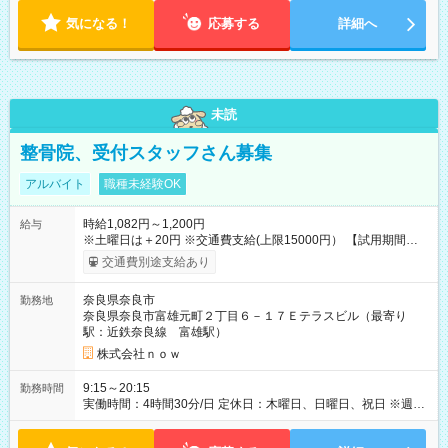
気になる！
応募する
詳細へ
未読
整骨院、受付スタッフさん募集
アルバイト
職種未経験OK
時給1,082円～1,200円
給与
※土曜日は＋20円 ※交通費支給(上限15000円） 【試用期間】試
用期間なし
交通費別途支給あり
奈良県奈良市
勤務地
奈良県奈良市富雄元町２丁目６－１７Ｅテラスビル（最寄り
駅：近鉄奈良線 富雄駅）
株式会社ｎｏｗ
9:15～20:15
勤務時間
実働時間：4時間30分/日 定休日：木曜日、日曜日、祝日 ※週2
日以上ご勤務いただける方、大歓迎です ※勤務時間： 平日 午
前9時15分～13時45分／午後15時45分～20時15分 土曜 午前8