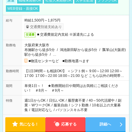
派遣
職種未経験OK
社会人未経験OK
大学生歓迎
ブランクOK
WEB登録・面接OK
時給1,500円～1,875円
給与
交通費別途支給あり
■ 交通費規定内支給 ※派遣先による
交通費
大阪府東大阪市
勤務地
布施駅から徒歩5分
/
鴻池新田駅から徒歩5分
/
瓢箪山(大阪府)
駅から徒歩5分
/
…
■物流センターなど ■勤務地選べます
【1日3時間～も相談OK!】 ＜シフト例＞ 9:00～12:00 12:00～
勤務時間
17:00 17:00～22:00 18:00～21:00 など こちら以外の時間帯も
お気軽にご相談ください！
単発1日～！ ★勤務開始日や期間はお気軽にご相談くださ
期間
い！ ＃8月～ ＃9月～
週1日からOK
/
日払いOK
/
履歴書不要
/
40～50代活躍中
/
副
特徴
業・WワークOK
/
服装自由
/
シフト勤務
/
10名以上の大量募
集
/
電話対応なし
/
パソコンスキル不要
気になる！
応募する
詳細へ