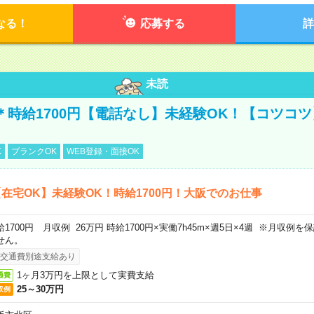
なる！
応募する
詳
未読
宅＊時給1700円【電話なし】未経験OK！【コツコ
K
ブランクOK
WEB登録・面接OK
在宅OK】未経験OK！時給1700円！大阪でのお仕事
給1700円 月収例 26万円 時給1700円×実働7h45m×週5日×4週 ※月収例
せん。
交通費別途支給あり
1ヶ月3万円を上限として実費支給
通費
25～30万円
収例