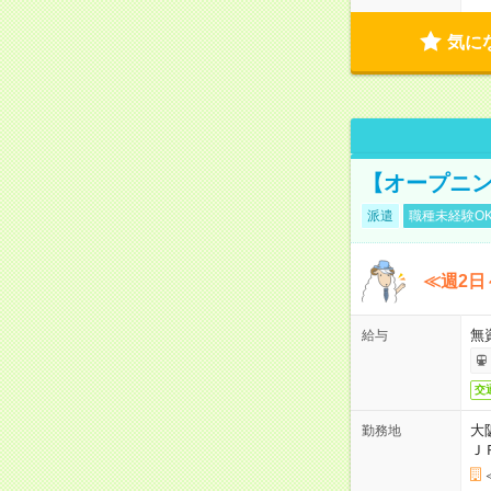
気に
【オープニン
派遣
職種未経験O
≪週2日
無
給与
交
大
勤務地
Ｊ