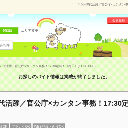
＼50‐60代活躍／官公庁×カンタン事
会員登録
エリア変更
関西版
望条件
‐60代活躍／官公庁×カンタン事務！17:30定時！《梅田》(111361336）
お探しのバイト情報は掲載が終了しました。
60代活躍／官公庁×カンタン事務！17:30
》
験OK
ブランクOK
WEB登録・面接OK