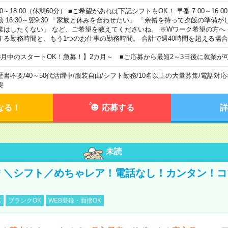
00～18:00（休憩60分） ■ご希望があれば下記シフトもOK！ 早番 7:00～16:00 遅
勤 16:30～翌9:30 「家族と休みを合わせたい」 「余裕を持って夕飯の準備
業はしたくない」 など、ご希望を教えてくださいね。 ※Wワーク希望の方へ
する勤務時間と、もう1つのお仕事の勤務時間。 合計で週40時間を超える場
8月中のスタートOK！急募！】2カ月～ ■ご応募から最短2～3日後に就業が
歴書不要
/
40～50代活躍中
/
服装自由
/
シフト勤務
/
10名以上の大量募集
/
電話対応
要
なる！
応募する
詳
未読
円＊＼シフト／めちゃレア！電話なし！カンタン！
K
ブランクOK
WEB登録・面接OK