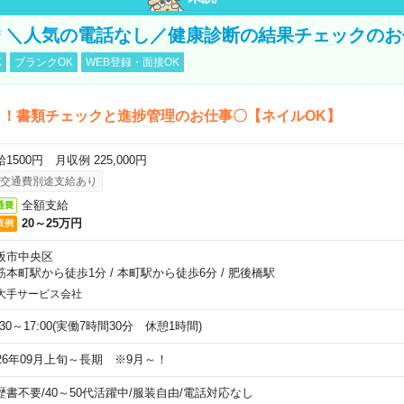
円＊＼人気の電話なし／健康診断の結果チェックの
K
ブランクOK
WEB登録・面接OK
し！書類チェックと進捗管理のお仕事〇【ネイルOK】
1500円 月収例 225,000円
交通費別途支給あり
全額支給
通費
20～25万円
収例
阪市中央区
筋本町駅から徒歩1分
/
本町駅から徒歩6分
/
肥後橋駅
大手サービス会社
:30～17:00(実働7時間30分 休憩1時間)
026年09月上旬～長期 ※9月～！
歴書不要
/
40～50代活躍中
/
服装自由
/
電話対応なし