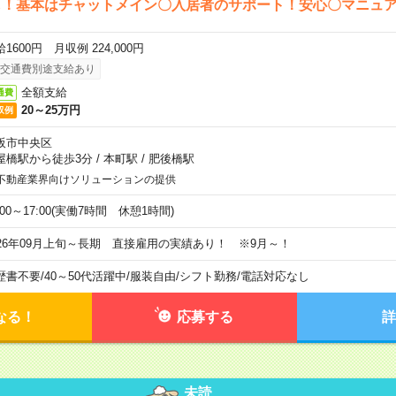
し！基本はチャットメイン〇入居者のサポート！安心〇マニュ
1600円 月収例 224,000円
交通費別途支給あり
全額支給
通費
20～25万円
収例
阪市中央区
屋橋駅から徒歩3分
/
本町駅
/
肥後橋駅
不動産業界向けソリューションの提供
:00～17:00(実働7時間 休憩1時間)
026年09月上旬～長期 直接雇用の実績あり！ ※9月～！
歴書不要
/
40～50代活躍中
/
服装自由
/
シフト勤務
/
電話対応なし
なる！
応募する
詳
未読