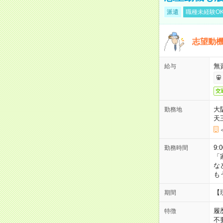
派遣
職種未経験O
志望動機
無
給与
交
大
勤務地
天
9:
勤務時間
「
な
も
【
期間
履
特徴
不