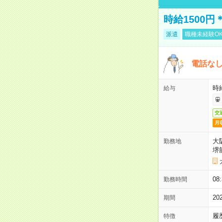
時給1500
派遣
職種未経験O
電話な
時給
給与
交
月
大
勤務地
堺
08
勤務時間
2
期間
履
特徴