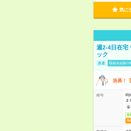
気に
週2-4日在
ック
派遣
職種未経験O
急募！【
時
給与
ま
交
月