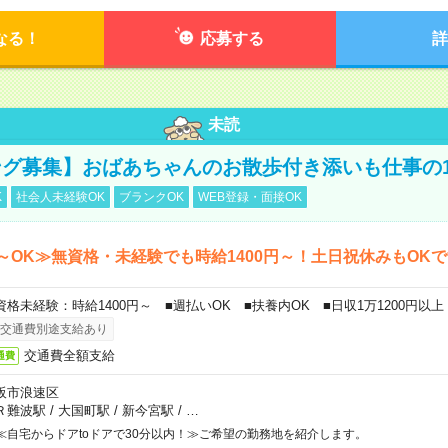
なる！
応募する
詳
未読
グ募集】おばあちゃんのお散歩付き添いも仕事の
K
社会人未経験OK
ブランクOK
WEB登録・面接OK
～OK≫無資格・未経験でも時給1400円～！土日祝休みもOK
資格未経験：時給1400円～ ■週払いOK ■扶養内OK ■日収1万1200円以上
交通費別途支給あり
交通費全額支給
通費
阪市浪速区
Ｒ難波駅
/
大国町駅
/
新今宮駅
/
…
≪自宅からドアtoドアで30分以内！≫ご希望の勤務地を紹介します。