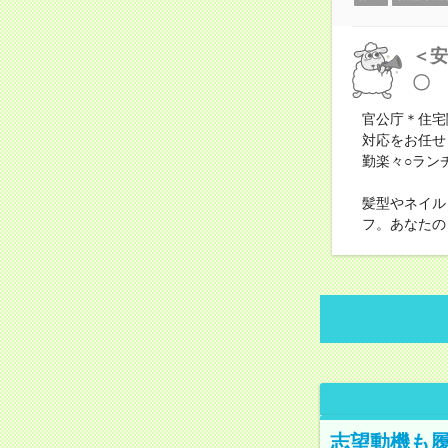
＜安
〇
官公庁＊住宅
対応をお任せ
勤楽々○ラン
髪型やネイル
フ。あなたの
志望動機も履