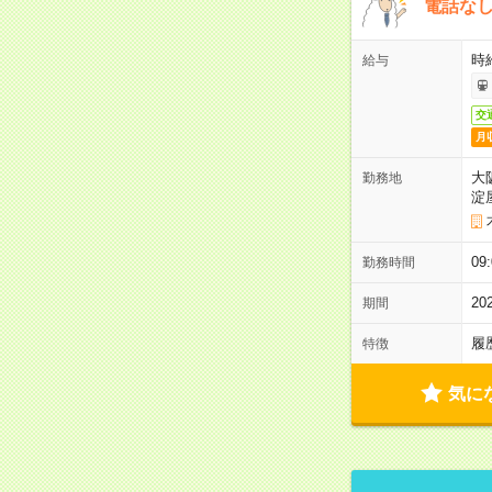
電話な
時給
給与
交
月
大
勤務地
淀
09
勤務時間
2
期間
履
特徴
気に