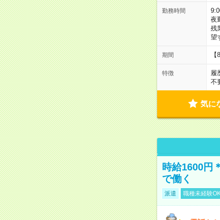
9:
勤務時間
夜
残
望
【
期間
履
特徴
不
気に
時給1600
で働く
派遣
職種未経験O