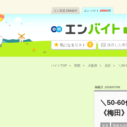
エン派遣
23642
件
エン バイト
28905
件
0
気になるリスト
保存した希
バイトTOP
関西
大阪府
北区
＼50
掲載日 :
2026
/
07
/
06
＼50‐
《梅田
派遣
職種未経