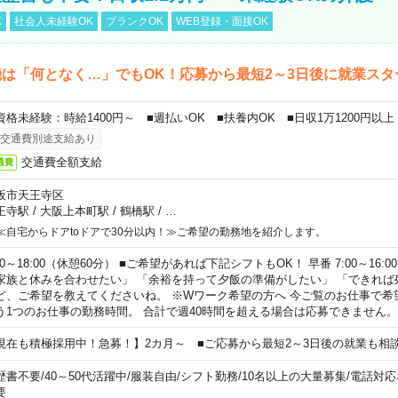
K
社会人未経験OK
ブランクOK
WEB登録・面接OK
は「何となく…」でもOK！応募から最短2～3日後に就業スタ
資格未経験：時給1400円～ ■週払いOK ■扶養内OK ■日収1万1200円以上
交通費別途支給あり
交通費全額支給
通費
阪市天王寺区
王寺駅
/
大阪上本町駅
/
鶴橋駅
/
…
≪自宅からドアtoドアで30分以内！≫ご希望の勤務地を紹介します。
00～18:00（休憩60分） ■ご希望があれば下記シフトもOK！ 早番 7:00～16:00 遅
家族と休みを合わせたい」 「余裕を持って夕飯の準備がしたい」 「できれば
ど、ご希望を教えてくださいね。 ※Wワーク希望の方へ 今ご覧のお仕事で希
う1つのお仕事の勤務時間。 合計で週40時間を超える場合は応募できません。
現在も積極採用中！急募！】2カ月～ ■ご応募から最短2～3日後の就業も相
歴書不要
/
40～50代活躍中
/
服装自由
/
シフト勤務
/
10名以上の大量募集
/
電話対応
要