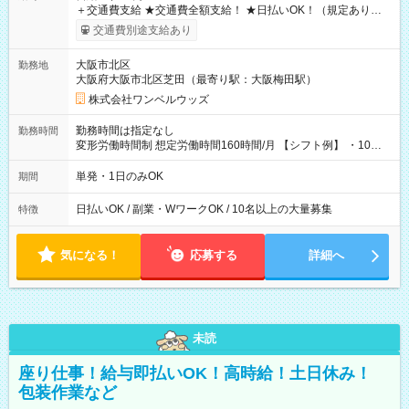
＋交通費支給 ★交通費全額支給！ ★日払いOK！（規定あり） ┗
働いたその日に現金GET♪ お仕事後はコンビニATMから 日払
交通費別途支給あり
い分を引き落とせます！ 【試用期間】試用期間なし
大阪市北区
勤務地
大阪府大阪市北区芝田（最寄り駅：大阪梅田駅）
株式会社ワンベルウッズ
勤務時間は指定なし
勤務時間
変形労働時間制 想定労働時間160時間/月 【シフト例】 ・10：
00～20：00
単発・1日のみOK
期間
日払いOK / 副業・WワークOK / 10名以上の大量募集
特徴
気になる！
応募する
詳細へ
未読
座り仕事！給与即払いOK！高時給！土日休み！
包装作業など