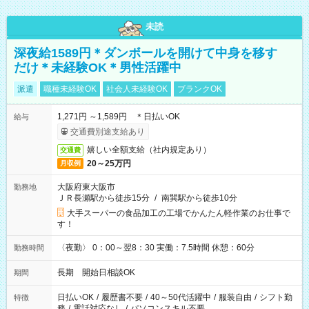
未読
深夜給1589円＊ダンボールを開けて中身を移す
だけ＊未経験OK＊男性活躍中
派遣
職種未経験OK
社会人未経験OK
ブランクOK
1,271円 ～1,589円 ＊日払いOK
給与
交通費別途支給あり
嬉しい全額支給（社内規定あり）
交通費
20～25万円
月収例
大阪府東大阪市
勤務地
ＪＲ長瀬駅から徒歩15分
/
南巽駅から徒歩10分
大手スーパーの食品加工の工場でかんたん軽作業のお仕事で
す！
〈夜勤〉 0：00～翌8：30 実働：7.5時間 休憩：60分
勤務時間
長期 開始日相談OK
期間
日払いOK
/
履歴書不要
/
40～50代活躍中
/
服装自由
/
シフト勤
特徴
務
/
電話対応なし
/
パソコンスキル不要