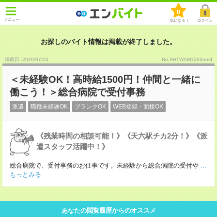
0
メニュー
気になる！
ログイン
お探しのバイト情報は掲載が終了しました。
掲載日 :2026
/
07
/
10
No.AHTWAM1293omd
＜未経験OK！高時給1500円！仲間と一緒に
働こう！＞総合病院で受付事務
派遣
職種未経験OK
ブランクOK
WEB登録・面接OK
《残業時間の相談可能！》《天六駅チカ2分！》《派
遣スタッフ活躍中！》
総合病院で、受付事務のお仕事です。未経験から総合病院の受付や
...
もっとみる
あなたの閲覧履歴からのオススメ