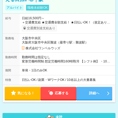
アルバイト
職種未経験OK
日給16,500円～
給与
＋交通費支給 ★交通費全額支給！ ★日払いOK！（規定あり） ┗
働いたその日に現金GET♪ お仕事後はコンビニATMから 日払
交通費別途支給あり
い分を引き落とせます！ 【試用期間】試用期間なし
大阪市中央区
勤務地
大阪府大阪市中央区難波（最寄り駅：難波駅）
株式会社ワンベルウッズ
勤務時間は指定なし
勤務時間
変形労働時間制 想定労働時間160時間/月 【シフト例】 ・10：
00～20：00
単発・1日のみOK
期間
日払いOK / 副業・WワークOK / 10名以上の大量募集
特徴
気になる！
応募する
詳細へ
未読