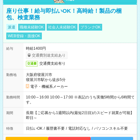
座り仕事！給与即払いOK！高時給！製品の梱
包、検査業務
派遣
職種未経験OK
社会人未経験OK
ブランクOK
WEB登録・面接OK
時給1400円
給与
交通費別途支給あり
交通費支給有り
交通費
大阪府寝屋川市
勤務地
寝屋川市駅から徒歩5分
電子・機械系メーカー
10:00～16:00 10:00～17:00 ※表記のうち実働5時間から6時間で
勤務時間
す。
長期【ご応募から1週間以内(最短2日目)のスピード就業が可能】
期間
即日～
日払いOK
/
履歴書不要
/
電話対応なし
/
パソコンスキル不要
特徴