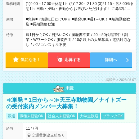
(1)9:00～17:00※休憩1ｈ (2)17:30～21:30 (3)21:15～翌8:00※休
勤務時間
憩1ｈ 日勤・夕勤・夜勤からお選びいただけます！ ご希望に合
わせて働けるお仕事です(*^^*) 【その他選べる勤務時間】 8-17
時/9-17時/9-18時/10-18時/11-21時/18-22時/20-翌4時/21-翌5
■急募■ド短期1日だけOK☆ ■単発OK ■週1～OK！ ■短期勤務歓
期間
時/22-翌6時/0-翌8時 ご自身のご都合で選んで頂ける完全自由シ
迎 ■長期勤務歓迎
フト！
週1日からOK
/
日払いOK
/
履歴書不要
/
40～50代活躍中
/
副
特徴
業・WワークOK
/
服装自由
/
10名以上の大量募集
/
電話対応な
し
/
パソコンスキル不要
気になる！
応募する
詳細へ
掲載日：2026.08.07
未読
≪単発＊1日から～≫天王寺動物園／ナイトズー
の受付案内メンバー大募集！
派遣
職種未経験OK
社会人未経験OK
大学生歓迎
ブランクOK
1177円
給与
交通費別途支給あり