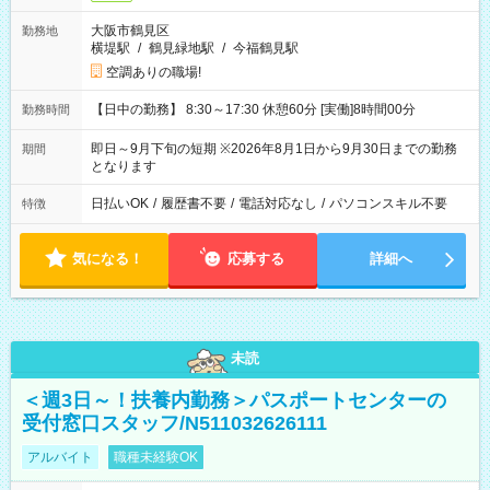
大阪市鶴見区
勤務地
横堤駅
/
鶴見緑地駅
/
今福鶴見駅
空調ありの職場!
【日中の勤務】 8:30～17:30 休憩60分 [実働]8時間00分
勤務時間
即日～9月下旬の短期 ※2026年8月1日から9月30日までの勤務
期間
となります
日払いOK
/
履歴書不要
/
電話対応なし
/
パソコンスキル不要
特徴
気になる！
応募する
詳細へ
未読
＜週3日～！扶養内勤務＞パスポートセンターの
受付窓口スタッフ/N511032626111
アルバイト
職種未経験OK