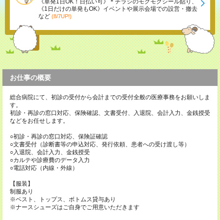
《単発1日OK！日払い可》＊チラシのモクモクシール貼り、
《1日だけの単発もOK》イベントや展示会場での設営・撤去
など
(8/7UP!)
お仕事の概要
総合病院にて、初診の受付から会計までの受付全般の医療事務をお願いしま
す。
初診・再診の窓口対応、保険確認、文書受付、入退院、会計入力、金銭授受
などをお任せします。
○初診・再診の窓口対応、保険証確認
○文書受付（診断書等の申込対応、発行依頼、患者への受け渡し等）
○入退院、会計入力、金銭授受
○カルテや診療費のデータ入力
○電話対応（内線・外線）
【服装】
制服あり
※ベスト、トップス、ボトムス貸与あり
※ナースシューズはご自身でご用意いただきます