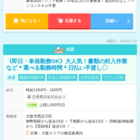
服装自由
/
シフト勤務
/
10名以上の大量募集
/
電話対応なし
/
パ
ソコンスキル不要
気になる！
応募する
詳細へ
掲載日：2026.07.30
未読
《即日・単発勤務OK》大人気！書類の封入作業
など＊選べる勤務時間＊日払い手渡し〇
派遣
職種未経験OK
社会人未経験OK
大学生歓迎
ブランクOK
時給1284円～1605円
給与
交通費別途支給あり
上限1,000円/日
交通費
大阪市西淀川区
勤務地
御幣島駅から徒歩10分
/
千船駅から徒歩12分
/
尼崎(阪神線)駅
から【登録地】徒歩1分
/
…
兵庫・大阪エリアの物流倉庫内