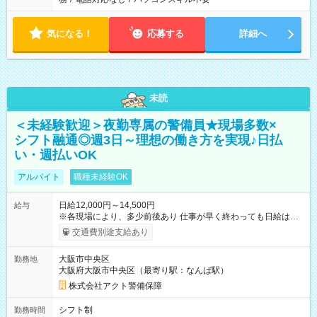
気になる！
応募する
詳細へ
未読
＜未経験歓迎＞夜勤専属の警備員★現場多数×
シフト融通◎週3日～理想の働き方を実現♪日払
い・週払いOK
アルバイト
職種未経験OK
日給12,000円～14,500円
給与
※各現場により、多少前後あり 仕事が早く終わっても日給は保
証されます。 【試用期間】試用期間なし
交通費別途支給あり
大阪市中央区
勤務地
大阪府大阪市中央区（最寄り駅：なんば駅）
株式会社アクト警備保障
シフト制
勤務時間