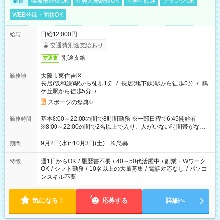
派遣
職種未経験OK
社会人未経験OK
大学生歓迎
ブランクOK
WEB登録・面接OK
日給12,000円
給与
交通費別途支給あり
別途支給
交通費
大阪市東住吉区
勤務地
長居(阪和線)駅から徒歩1分
/
長居(地下鉄)駅から徒歩5分
/
鶴
ケ丘駅から徒歩5分
/
…
スポーツの祭典✨
基本8:00～22:00の間で8時間勤務 ※一部日程で6:45開始有
勤務時間
※8:00～22:00の間で2名以上で入り、人がいない時間帯がない
ように相方と時間を分け合うイメージです
9月2日(水)~10月3日(土) ※急募
期間
週1日からOK
/
履歴書不要
/
40～50代活躍中
/
副業・Wワーク
特徴
OK
/
シフト勤務
/
10名以上の大量募集
/
電話対応なし
/
パソコ
ンスキル不要
気になる！
応募する
詳細へ