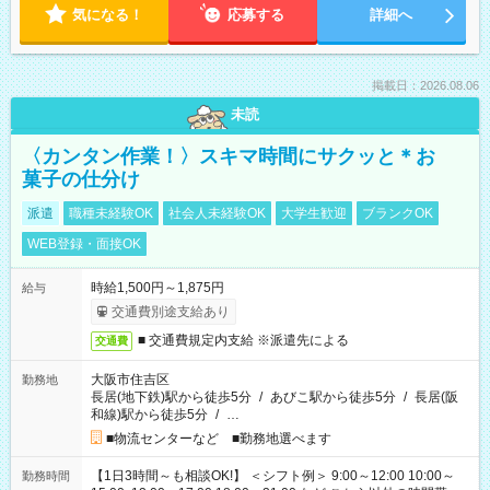
気になる！
応募する
詳細へ
掲載日：2026.08.06
未読
〈カンタン作業！〉スキマ時間にサクッと＊お
菓子の仕分け
派遣
職種未経験OK
社会人未経験OK
大学生歓迎
ブランクOK
WEB登録・面接OK
時給1,500円～1,875円
給与
交通費別途支給あり
■ 交通費規定内支給 ※派遣先による
交通費
大阪市住吉区
勤務地
長居(地下鉄)駅から徒歩5分
/
あびこ駅から徒歩5分
/
長居(阪
和線)駅から徒歩5分
/
…
■物流センターなど ■勤務地選べます
【1日3時間～も相談OK!】 ＜シフト例＞ 9:00～12:00 10:00～
勤務時間