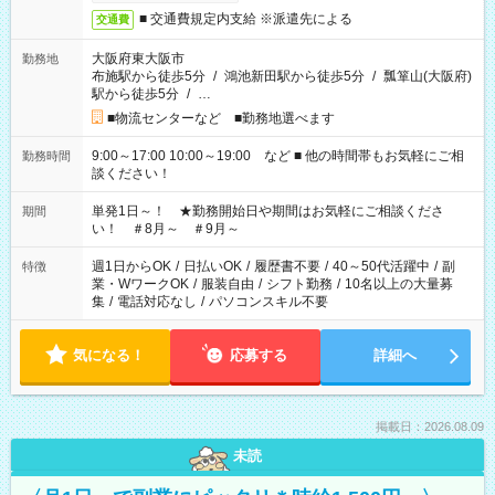
■ 交通費規定内支給 ※派遣先による
交通費
大阪府東大阪市
勤務地
布施駅から徒歩5分
/
鴻池新田駅から徒歩5分
/
瓢箪山(大阪府)
駅から徒歩5分
/
…
■物流センターなど ■勤務地選べます
9:00～17:00 10:00～19:00 など ■ 他の時間帯もお気軽にご相
勤務時間
談ください！
単発1日～！ ★勤務開始日や期間はお気軽にご相談くださ
期間
い！ ＃8月～ ＃9月～
週1日からOK
/
日払いOK
/
履歴書不要
/
40～50代活躍中
/
副
特徴
業・WワークOK
/
服装自由
/
シフト勤務
/
10名以上の大量募
集
/
電話対応なし
/
パソコンスキル不要
気になる！
応募する
詳細へ
掲載日：2026.08.09
未読