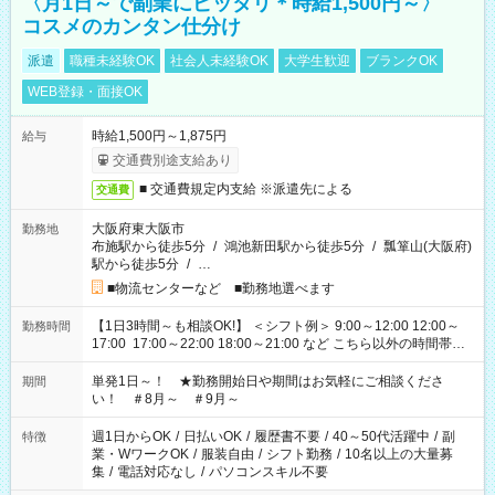
〈月1日～で副業にピッタリ＊時給1,500円～〉
コスメのカンタン仕分け
派遣
職種未経験OK
社会人未経験OK
大学生歓迎
ブランクOK
WEB登録・面接OK
時給1,500円～1,875円
給与
交通費別途支給あり
■ 交通費規定内支給 ※派遣先による
交通費
大阪府東大阪市
勤務地
布施駅から徒歩5分
/
鴻池新田駅から徒歩5分
/
瓢箪山(大阪府)
駅から徒歩5分
/
…
■物流センターなど ■勤務地選べます
【1日3時間～も相談OK!】 ＜シフト例＞ 9:00～12:00 12:00～
勤務時間
17:00 17:00～22:00 18:00～21:00 など こちら以外の時間帯も
お気軽にご相談ください！
単発1日～！ ★勤務開始日や期間はお気軽にご相談くださ
期間
い！ ＃8月～ ＃9月～
週1日からOK
/
日払いOK
/
履歴書不要
/
40～50代活躍中
/
副
特徴
業・WワークOK
/
服装自由
/
シフト勤務
/
10名以上の大量募
集
/
電話対応なし
/
パソコンスキル不要