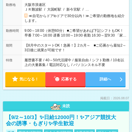
大阪市浪速区
勤務地
ＪＲ難波駅
/
大国町駅
/
新今宮駅
/
…
≪自宅からドアtoドアで30分以内！≫ご希望の勤務地を紹介
します。
9:00～18:00（休憩60分） ■ご希望があれば下記シフトもOK！
勤務時間
早番 7:00～16:00 遅番 10:00～19:00 夜勤 16:30～翌9:30 「家族
と休みを合わせたい」 「余裕を持って夕飯の準備がしたい」
「できれば残業はしたくない」 など、ご希望を教えてください
【8月中のスタートOK！急募！】2カ月～ ■ご応募から最短2～
期間
ね。 ※Wワーク希望の方へ 今ご覧のお仕事で希望する勤務時間
3日後に就業が可能です！
と、もう1つのお仕事の勤務時間。 合計で週40時間を超える場
合は応募できません。
履歴書不要
/
40～50代活躍中
/
服装自由
/
シフト勤務
/
10名以
特徴
上の大量募集
/
電話対応なし
/
パソコンスキル不要
気になる！
応募する
詳細へ
掲載日：2026.08.07
未読
【9/2～10/3】✨日給12000円！✨アジア競技大
会の誘導・もぎり✨学生歓迎