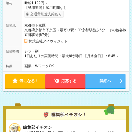
時給1,122円～
給与
【試用期間】試用期間なし
交通費別途支給あり
京都市下京区
勤務地
京都府京都市下京区（最寄り駅：JR京都駅徒歩5分・その他各線
京都駅徒歩7分）
株式会社アイヴィジット
シフト制
勤務時間
1日あたりの実働時間：最大8時間/日 【月水金日】：8:45～
16:30 【火木】：8:45～19:00 週3日～OK、シフト制 ※扶養内
勤務OK ※月1回～2回程度、日曜日出勤をお願いします。 ※時間
副業・WワークOK
特徴
内にて5時間～のシフト組み合わせ※固定シフトではございませ
ん。
気になる！
応募する
詳細へ
編集部イチオシ