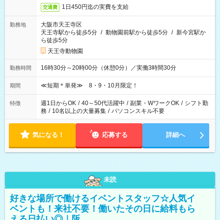
1日450円迄の実費を支給
交通費
大阪市天王寺区
勤務地
天王寺駅から徒歩5分
/
動物園前駅から徒歩5分
/
新今宮駅か
ら徒歩5分
天王寺動物園
16時30分～20時00分（休憩0分）／実働3時間30分
勤務時間
≪短期＊単発≫ 8・9・10月限定！
期間
週1日からOK
/
40～50代活躍中
/
副業・WワークOK
/
シフト勤
特徴
務
/
10名以上の大量募集
/
パソコンスキル不要
気になる！
応募する
詳細へ
未読
好きな場所で働けるイベントスタッフ☆人気イ
ベントも！来社不要！働いたその日に給料もら
える日払い◎｜阪