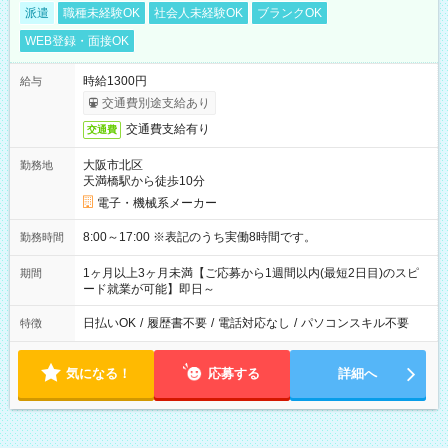
派遣
職種未経験OK
社会人未経験OK
ブランクOK
WEB登録・面接OK
時給1300円
給与
交通費別途支給あり
交通費支給有り
交通費
大阪市北区
勤務地
天満橋駅から徒歩10分
電子・機械系メーカー
8:00～17:00 ※表記のうち実働8時間です。
勤務時間
1ヶ月以上3ヶ月未満【ご応募から1週間以内(最短2日目)のスピ
期間
ード就業が可能】即日～
日払いOK
/
履歴書不要
/
電話対応なし
/
パソコンスキル不要
特徴
気になる！
応募する
詳細へ