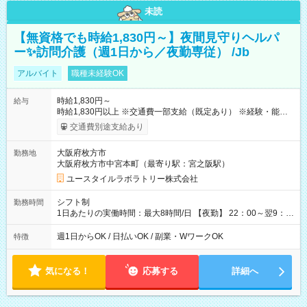
未読
【無資格でも時給1,830円～】夜間見守りヘルパ
ー✨訪問介護（週1日から／夜勤専従） /Jb
アルバイト
職種未経験OK
時給1,830円～
給与
時給1,830円以上 ※交通費一部支給（既定あり） ※経験・能力を
考慮して決定します 【収入例】 週1回勤務の場合：1,830円×8時
交通費別途支給あり
間×4回=5万8,560円 週3回勤務の場合：1,830円×8時間×12回
=17万5,680円 【試用期間】試用期間あり 試用期間の長さ：2ヶ
大阪府枚方市
勤務地
月 ※ 雇用形態と給与に、本採用時と異なる部分があります。 雇
大阪府枚方市中宮本町（最寄り駅：宮之阪駅）
用形態：本採用時と同じです。 給与：時給 1,610円以上
ユースタイルラボラトリー株式会社
シフト制
勤務時間
1日あたりの実働時間：最大8時間/日 【夜勤】 22：00～翌9：
00 ※週1日～OK ／ 夜勤専従 ＊＊ 勤務時間例 ＊＊ ■22時か
ら翌7時 ■23時から翌8時 ■24時から翌9時 など ※上記の時間
週1日からOK / 日払いOK / 副業・WワークOK
特徴
内で8時間勤務（休憩1時間）ご利用者様により、時間は異なり
ます。 ※曜日固定（毎週同じ曜日での勤務となります）
気になる！
応募する
詳細へ