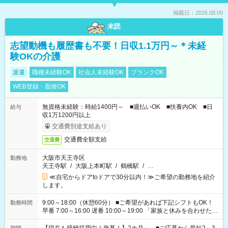
掲載日：2026.08.09
未読
志望動機も履歴書も不要！日収1.1万円～＊未経
験OKの介護
派遣
職種未経験OK
社会人未経験OK
ブランクOK
WEB登録・面接OK
無資格未経験：時給1400円～ ■週払いOK ■扶養内OK ■日
給与
収1万1200円以上
交通費別途支給あり
交通費全額支給
交通費
大阪市天王寺区
勤務地
天王寺駅
/
大阪上本町駅
/
鶴橋駅
/
…
≪自宅からドアtoドアで30分以内！≫ご希望の勤務地を紹介
します。
9:00～18:00（休憩60分） ■ご希望があれば下記シフトもOK！
勤務時間
早番 7:00～16:00 遅番 10:00～19:00 「家族と休みを合わせた
い」 「余裕を持って夕飯の準備がしたい」 「できれば残業はし
たくない」 など、ご希望を教えてくださいね。 ※Wワーク希望