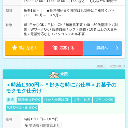
15:00 12:00～17:00 18:00～21:00 など こちら以外の時間帯も
お気軽にご相談ください！
単発1日～！ ★勤務開始日や期間はお気軽にご相談くださ
期間
い！ ＃8月～ ＃9月～
週1日からOK
/
日払いOK
/
履歴書不要
/
40～50代活躍中
/
副
特徴
業・WワークOK
/
服装自由
/
シフト勤務
/
10名以上の大量募
集
/
電話対応なし
/
パソコンスキル不要
気になる！
応募する
詳細へ
掲載日：2026.08.07
未読
＜時給1,500円～＊好きな時にお仕事＞お菓子の
モクモク仕分け
派遣
職種未経験OK
社会人未経験OK
大学生歓迎
ブランクOK
WEB登録・面接OK
時給1,500円～1,875円
給与
交通費別途支給あり