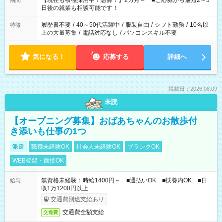
【現在も積極採用中！急募！】2カ月～ ■ご応募から最短2～3
期間
の方へ 今ご覧のお仕事で希望する勤務時間と、もう1つのお仕事
日後の就業も相談可能です！
の勤務時間。 合計で週40時間を超える場合は応募できません。
履歴書不要
/
40～50代活躍中
/
服装自由
/
シフト勤務
/
10名以
特徴
上の大量募集
/
電話対応なし
/
パソコンスキル不要
気になる！
応募する
詳細へ
掲載日：2026.08.09
未読
【オープニング募集】おばあちゃんのお散歩付
き添いも仕事の1つ
派遣
職種未経験OK
社会人未経験OK
ブランクOK
WEB登録・面接OK
無資格未経験：時給1400円～ ■週払いOK ■扶養内OK ■日
給与
収1万1200円以上
交通費別途支給あり
交通費全額支給
交通費