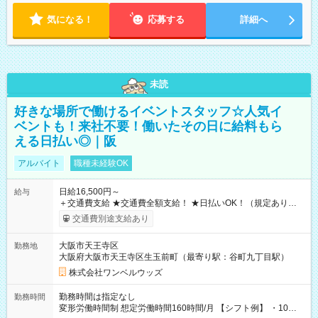
気になる！
応募する
詳細へ
未読
好きな場所で働けるイベントスタッフ☆人気イ
ベントも！来社不要！働いたその日に給料もら
える日払い◎｜阪
アルバイト
職種未経験OK
日給16,500円～
給与
＋交通費支給 ★交通費全額支給！ ★日払いOK！（規定あり） ┗
働いたその日に現金GET♪ お仕事後はコンビニATMから 日払
交通費別途支給あり
い分を引き落とせます！ 【試用期間】試用期間なし
大阪市天王寺区
勤務地
大阪府大阪市天王寺区生玉前町（最寄り駅：谷町九丁目駅）
株式会社ワンベルウッズ
勤務時間は指定なし
勤務時間
変形労働時間制 想定労働時間160時間/月 【シフト例】 ・10：