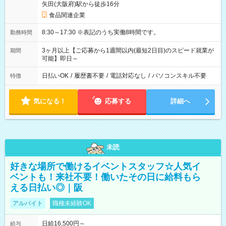
矢田(大阪府)駅から徒歩16分
食品関連企業
8:30～17:30 ※表記のうち実働8時間です。
勤務時間
3ヶ月以上【ご応募から1週間以内(最短2日目)のスピード就業が
期間
可能】即日～
日払いOK
/
履歴書不要
/
電話対応なし
/
パソコンスキル不要
特徴
気になる！
応募する
詳細へ
未読
好きな場所で働けるイベントスタッフ☆人気イ
ベントも！来社不要！働いたその日に給料もら
える日払い◎｜阪
アルバイト
職種未経験OK
日給16,500円～
給与