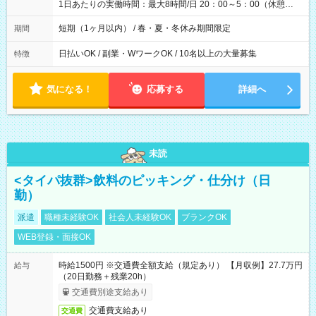
1日あたりの実働時間：最大8時間/日 20：00～5：00（休憩
1h） ※現場により開始時間が異なる場合があります。
短期（1ヶ月以内） / 春・夏・冬休み期間限定
期間
日払いOK / 副業・WワークOK / 10名以上の大量募集
特徴
気になる！
応募する
詳細へ
未読
<タイパ抜群>飲料のピッキング・仕分け（日
勤）
派遣
職種未経験OK
社会人未経験OK
ブランクOK
WEB登録・面接OK
時給1500円 ※交通費全額支給（規定あり） 【月収例】27.7万円
給与
（20日勤務＋残業20h）
交通費別途支給あり
交通費支給あり
交通費