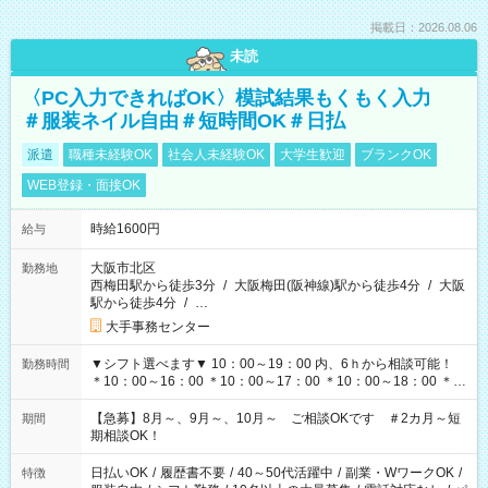
掲載日：2026.08.06
未読
〈PC入力できればOK〉模試結果もくもく入力
＃服装ネイル自由＃短時間OK＃日払
派遣
職種未経験OK
社会人未経験OK
大学生歓迎
ブランクOK
WEB登録・面接OK
時給1600円
給与
大阪市北区
勤務地
西梅田駅から徒歩3分
/
大阪梅田(阪神線)駅から徒歩4分
/
大阪
駅から徒歩4分
/
…
大手事務センター
▼シフト選べます▼ 10：00～19：00 内、6ｈから相談可能！
勤務時間
＊10：00～16：00 ＊10：00～17：00 ＊10：00～18：00 ＊
11：00～19：00 ＊12：00～19：00 ＊13：00～19：00
【急募】8月～、9月～、10月～ ご相談OKです ＃2カ月～短
期間
期相談OK！
日払いOK
/
履歴書不要
/
40～50代活躍中
/
副業・WワークOK
/
特徴