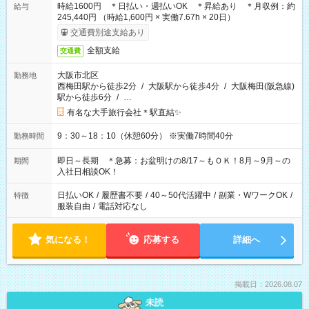
時給1600円 ＊日払い・週払いOK ＊昇給あり ＊月収例：約
給与
245,440円 （時給1,600円 × 実働7.67h × 20日）
交通費別途支給あり
全額支給
交通費
大阪市北区
勤務地
西梅田駅から徒歩2分
/
大阪駅から徒歩4分
/
大阪梅田(阪急線)
駅から徒歩6分
/
…
有名な大手旅行会社＊駅直結✨
9：30～18：10（休憩60分） ※実働7時間40分
勤務時間
即日～長期 ＊急募：お盆明けの8/17～もＯＫ！8月～9月～の
期間
入社日相談OK！
日払いOK
/
履歴書不要
/
40～50代活躍中
/
副業・WワークOK
/
特徴
服装自由
/
電話対応なし
気になる！
応募する
詳細へ
掲載日：2026.08.07
未読