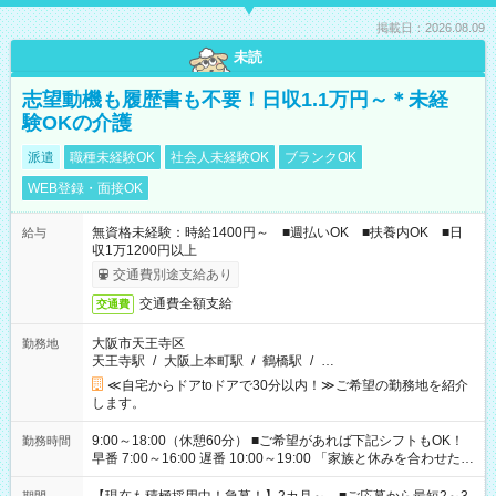
掲載日：2026.08.09
未読
志望動機も履歴書も不要！日収1.1万円～＊未経
験OKの介護
派遣
職種未経験OK
社会人未経験OK
ブランクOK
WEB登録・面接OK
無資格未経験：時給1400円～ ■週払いOK ■扶養内OK ■日
給与
収1万1200円以上
交通費別途支給あり
交通費全額支給
交通費
大阪市天王寺区
勤務地
天王寺駅
/
大阪上本町駅
/
鶴橋駅
/
…
≪自宅からドアtoドアで30分以内！≫ご希望の勤務地を紹介
します。
9:00～18:00（休憩60分） ■ご希望があれば下記シフトもOK！
勤務時間
早番 7:00～16:00 遅番 10:00～19:00 「家族と休みを合わせた
い」 「余裕を持って夕飯の準備がしたい」 「できれば残業はし
たくない」 など、ご希望を教えてくださいね。 ※Wワーク希望