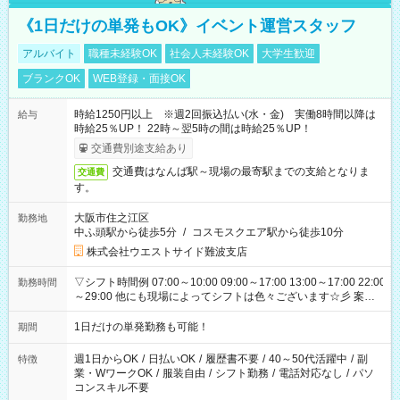
《1日だけの単発もOK》イベント運営スタッフ
アルバイト
職種未経験OK
社会人未経験OK
大学生歓迎
ブランクOK
WEB登録・面接OK
時給1250円以上 ※週2回振込払い(水・金) 実働8時間以降は
給与
時給25％UP！ 22時～翌5時の間は時給25％UP！
交通費別途支給あり
交通費はなんば駅～現場の最寄駅までの支給となりま
交通費
す。
大阪市住之江区
勤務地
中ふ頭駅から徒歩5分
/
コスモスクエア駅から徒歩10分
株式会社ウエストサイド難波支店
▽シフト時間例 07:00～10:00 09:00～17:00 13:00～17:00 22:00
勤務時間
～29:00 他にも現場によってシフトは色々ございます☆彡 案件
次第では午前中で終わるお仕事も...！
1日だけの単発勤務も可能！
期間
週1日からOK
/
日払いOK
/
履歴書不要
/
40～50代活躍中
/
副
特徴
業・WワークOK
/
服装自由
/
シフト勤務
/
電話対応なし
/
パソ
コンスキル不要