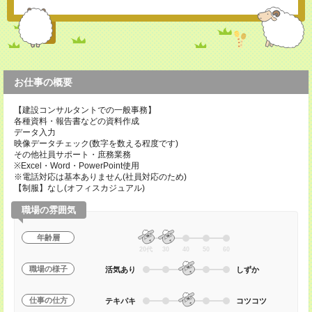
お仕事の概要
【建設コンサルタントでの一般事務】
各種資料・報告書などの資料作成
データ入力
映像データチェック(数字を数える程度です)
その他社員サポート・庶務業務
※Excel・Word・PowerPoint使用
※電話対応は基本ありません(社員対応のため)
【制服】なし(オフィスカジュアル)
職場の雰囲気
年齢層
20代
30
40
50
60
職場の様子
活気あり
しずか
仕事の仕方
テキパキ
コツコツ