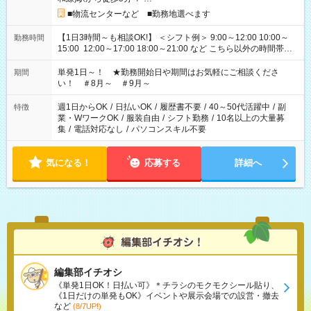
■物流センターなど ■勤務地選べます
【1日3時間～も相談OK!】 ＜シフト例＞ 9:00～12:00 10:00～
勤務時間
15:00 12:00～17:00 18:00～21:00 など こちら以外の時間帯も
お気軽にご相談ください！
単発1日～！ ★勤務開始日や期間はお気軽にご相談くださ
期間
い！ ＃8月～ ＃9月～
週1日からOK
/
日払いOK
/
履歴書不要
/
40～50代活躍中
/
副
特徴
業・WワークOK
/
服装自由
/
シフト勤務
/
10名以上の大量募
集
/
電話対応なし
/
パソコンスキル不要
気になる！
応募する
詳細へ
編集部イチオシ
《単発1日OK！日払い可》＊チラシのモクモクシール貼り、
《1日だけの単発もOK》イベントや展示会場での設営・撤去
など
(8/7UP!)