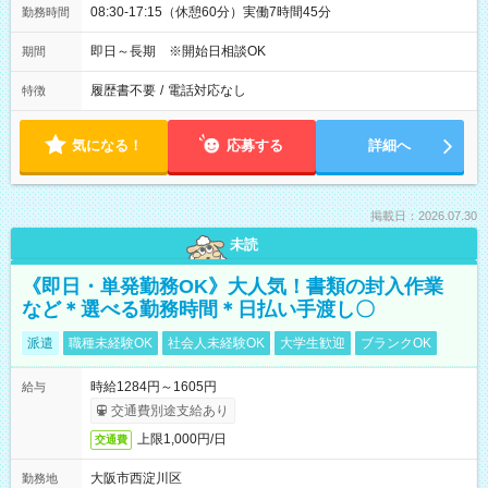
08:30-17:15（休憩60分）実働7時間45分
勤務時間
即日～長期 ※開始日相談OK
期間
履歴書不要
/
電話対応なし
特徴
気になる！
応募する
詳細へ
掲載日：2026.07.30
未読
《即日・単発勤務OK》大人気！書類の封入作業
など＊選べる勤務時間＊日払い手渡し〇
派遣
職種未経験OK
社会人未経験OK
大学生歓迎
ブランクOK
時給1284円～1605円
給与
交通費別途支給あり
上限1,000円/日
交通費
大阪市西淀川区
勤務地