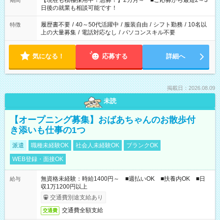
【現在も積極採用中！急募！】2カ月～ ■ご応募から最短2～3
期間
の方へ 今ご覧のお仕事で希望する勤務時間と、もう1つのお仕事
日後の就業も相談可能です！
の勤務時間。 合計で週40時間を超える場合は応募できません。
履歴書不要
/
40～50代活躍中
/
服装自由
/
シフト勤務
/
10名以
特徴
上の大量募集
/
電話対応なし
/
パソコンスキル不要
気になる！
応募する
詳細へ
掲載日：2026.08.09
未読
【オープニング募集】おばあちゃんのお散歩付
き添いも仕事の1つ
派遣
職種未経験OK
社会人未経験OK
ブランクOK
WEB登録・面接OK
無資格未経験：時給1400円～ ■週払いOK ■扶養内OK ■日
給与
収1万1200円以上
交通費別途支給あり
交通費全額支給
交通費