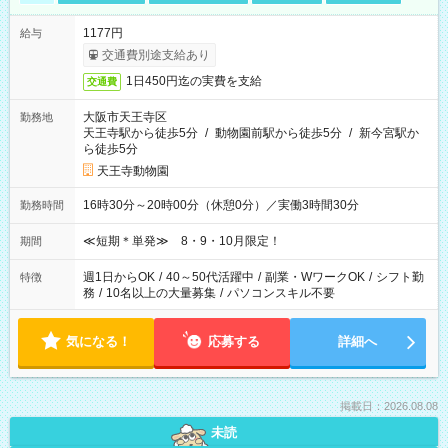
1177円
給与
交通費別途支給あり
1日450円迄の実費を支給
交通費
大阪市天王寺区
勤務地
天王寺駅から徒歩5分
/
動物園前駅から徒歩5分
/
新今宮駅か
ら徒歩5分
天王寺動物園
16時30分～20時00分（休憩0分）／実働3時間30分
勤務時間
≪短期＊単発≫ 8・9・10月限定！
期間
週1日からOK
/
40～50代活躍中
/
副業・WワークOK
/
シフト勤
特徴
務
/
10名以上の大量募集
/
パソコンスキル不要
気になる！
応募する
詳細へ
掲載日：2026.08.08
未読