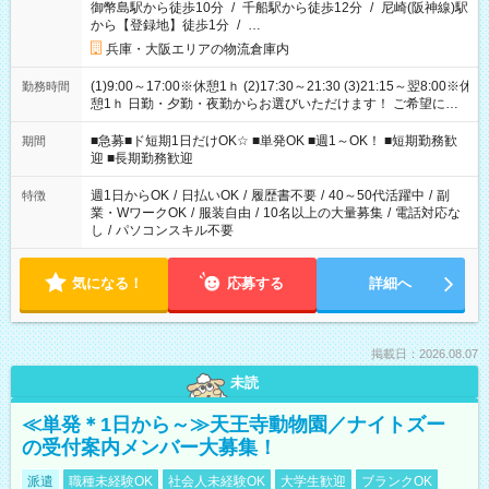
御幣島駅から徒歩10分
/
千船駅から徒歩12分
/
尼崎(阪神線)駅
から【登録地】徒歩1分
/
…
兵庫・大阪エリアの物流倉庫内
(1)9:00～17:00※休憩1ｈ (2)17:30～21:30 (3)21:15～翌8:00※休
勤務時間
憩1ｈ 日勤・夕勤・夜勤からお選びいただけます！ ご希望に合
わせて働けるお仕事です(*^^*) 【その他選べる勤務時間】 8-17
時/9-17時/9-18時/10-18時/11-21時/18-22時/20-翌4時/21-翌5
■急募■ド短期1日だけOK☆ ■単発OK ■週1～OK！ ■短期勤務歓
期間
時/22-翌6時/0-翌8時 ご自身のご都合で選んで頂ける完全自由シ
迎 ■長期勤務歓迎
フト！
週1日からOK
/
日払いOK
/
履歴書不要
/
40～50代活躍中
/
副
特徴
業・WワークOK
/
服装自由
/
10名以上の大量募集
/
電話対応な
し
/
パソコンスキル不要
気になる！
応募する
詳細へ
掲載日：2026.08.07
未読
≪単発＊1日から～≫天王寺動物園／ナイトズー
の受付案内メンバー大募集！
派遣
職種未経験OK
社会人未経験OK
大学生歓迎
ブランクOK