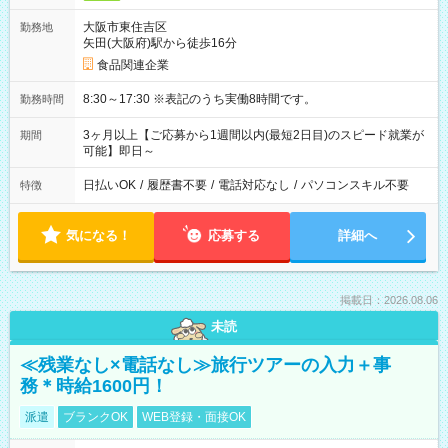
大阪市東住吉区
勤務地
矢田(大阪府)駅から徒歩16分
食品関連企業
8:30～17:30 ※表記のうち実働8時間です。
勤務時間
3ヶ月以上【ご応募から1週間以内(最短2日目)のスピード就業が
期間
可能】即日～
日払いOK
/
履歴書不要
/
電話対応なし
/
パソコンスキル不要
特徴
気になる！
応募する
詳細へ
掲載日：2026.08.06
未読
≪残業なし×電話なし≫旅行ツアーの入力＋事
務＊時給1600円！
派遣
ブランクOK
WEB登録・面接OK