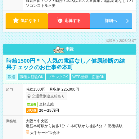
服装自由
/
シフト勤務
/
10名以上の大量募集
/
電話対応なし
/
パ
ソコンスキル不要
気になる！
応募する
詳細へ
掲載日：2026.08.07
未読
時給1500円＊＼人気の電話なし／健康診断の結
果チェックのお仕事＠本町
派遣
職種未経験OK
ブランクOK
WEB登録・面接OK
時給1500円 月収例 225,000円
給与
交通費別途支給あり
全額支給
交通費
20～25万円
月収例
大阪市中央区
勤務地
堺筋本町駅から徒歩1分
/
本町駅から徒歩6分
/
肥後橋駅
大手サービス会社