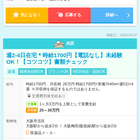
気になる！
応募する
詳細へ
掲載日：2026.08.07
未読
週2-4日在宅＊時給1700円【電話なし】未経験
OK！【コツコツ】書類チェック
派遣
職種未経験OK
ブランクOK
WEB登録・面接OK
時給1700円 月収例 26万円 時給1700円×実働7h45m×週5日×4
給与
週 ※月収例を保証するものではありません。
交通費別途支給あり
1ヶ月3万円を上限として実費支給
交通費
25～30万円
月収例
大阪市北区
勤務地
大阪駅から徒歩2分
/
大阪梅田(阪急線)駅から徒歩2分
医薬品メ－カ－