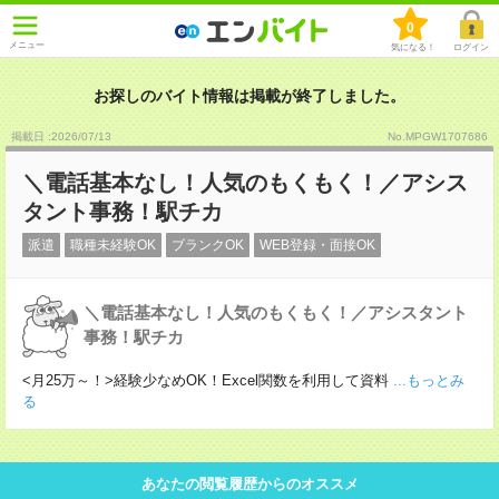
0
メニュー
気になる！
ログイン
お探しのバイト情報は掲載が終了しました。
掲載日 :2026
/
07
/
13
No.MPGW1707686
＼電話基本なし！人気のもくもく！／アシス
タント事務！駅チカ
派遣
職種未経験OK
ブランクOK
WEB登録・面接OK
＼電話基本なし！人気のもくもく！／アシスタント
事務！駅チカ
<月25万～！>経験少なめOK！Excel関数を利用して資料
...もっとみ
る
あなたの閲覧履歴からのオススメ