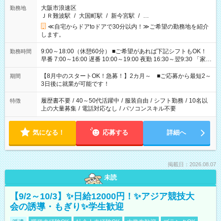
大阪市浪速区
勤務地
ＪＲ難波駅
/
大国町駅
/
新今宮駅
/
…
≪自宅からドアtoドアで30分以内！≫ご希望の勤務地を紹介
します。
9:00～18:00（休憩60分） ■ご希望があれば下記シフトもOK！
勤務時間
早番 7:00～16:00 遅番 10:00～19:00 夜勤 16:30～翌9:30 「家族
と休みを合わせたい」 「余裕を持って夕飯の準備がしたい」
「できれば残業はしたくない」 など、ご希望を教えてください
【8月中のスタートOK！急募！】2カ月～ ■ご応募から最短2～
期間
ね。 ※Wワーク希望の方へ 今ご覧のお仕事で希望する勤務時間
3日後に就業が可能です！
と、もう1つのお仕事の勤務時間。 合計で週40時間を超える場
合は応募できません。
履歴書不要
/
40～50代活躍中
/
服装自由
/
シフト勤務
/
10名以
特徴
上の大量募集
/
電話対応なし
/
パソコンスキル不要
気になる！
応募する
詳細へ
掲載日：2026.08.07
未読
【9/2～10/3】✨日給12000円！✨アジア競技大
会の誘導・もぎり✨学生歓迎