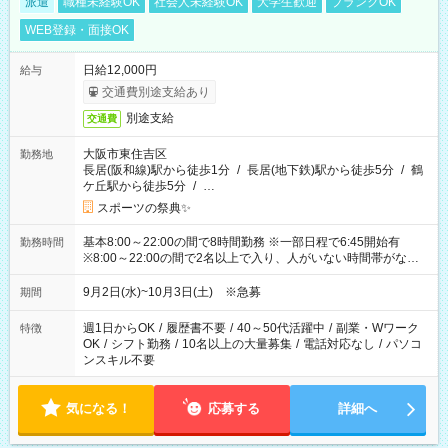
派遣
職種未経験OK
社会人未経験OK
大学生歓迎
ブランクOK
WEB登録・面接OK
日給12,000円
給与
交通費別途支給あり
別途支給
交通費
大阪市東住吉区
勤務地
長居(阪和線)駅から徒歩1分
/
長居(地下鉄)駅から徒歩5分
/
鶴
ケ丘駅から徒歩5分
/
…
スポーツの祭典✨
基本8:00～22:00の間で8時間勤務 ※一部日程で6:45開始有
勤務時間
※8:00～22:00の間で2名以上で入り、人がいない時間帯がない
ように相方と時間を分け合うイメージです
9月2日(水)~10月3日(土) ※急募
期間
週1日からOK
/
履歴書不要
/
40～50代活躍中
/
副業・Wワーク
特徴
OK
/
シフト勤務
/
10名以上の大量募集
/
電話対応なし
/
パソコ
ンスキル不要
気になる！
応募する
詳細へ