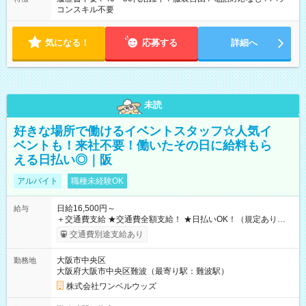
コンスキル不要
気になる！
応募する
詳細へ
未読
好きな場所で働けるイベントスタッフ☆人気イ
ベントも！来社不要！働いたその日に給料もら
える日払い◎｜阪
アルバイト
職種未経験OK
日給16,500円～
給与
＋交通費支給 ★交通費全額支給！ ★日払いOK！（規定あり） ┗
働いたその日に現金GET♪ お仕事後はコンビニATMから 日払
交通費別途支給あり
い分を引き落とせます！ 【試用期間】試用期間なし
大阪市中央区
勤務地
大阪府大阪市中央区難波（最寄り駅：難波駅）
株式会社ワンベルウッズ