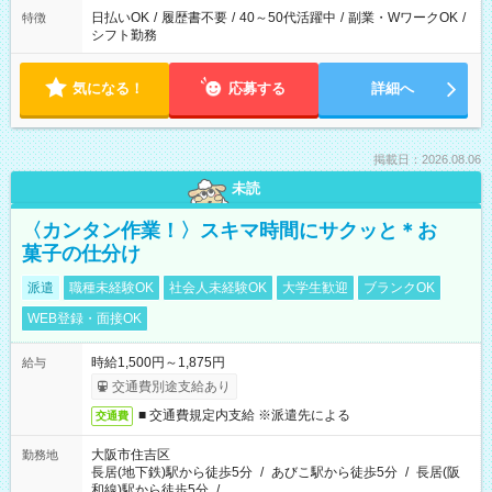
日払いOK
/
履歴書不要
/
40～50代活躍中
/
副業・WワークOK
/
特徴
シフト勤務
気になる！
応募する
詳細へ
掲載日：2026.08.06
未読
〈カンタン作業！〉スキマ時間にサクッと＊お
菓子の仕分け
派遣
職種未経験OK
社会人未経験OK
大学生歓迎
ブランクOK
WEB登録・面接OK
時給1,500円～1,875円
給与
交通費別途支給あり
■ 交通費規定内支給 ※派遣先による
交通費
大阪市住吉区
勤務地
長居(地下鉄)駅から徒歩5分
/
あびこ駅から徒歩5分
/
長居(阪
和線)駅から徒歩5分
/
…