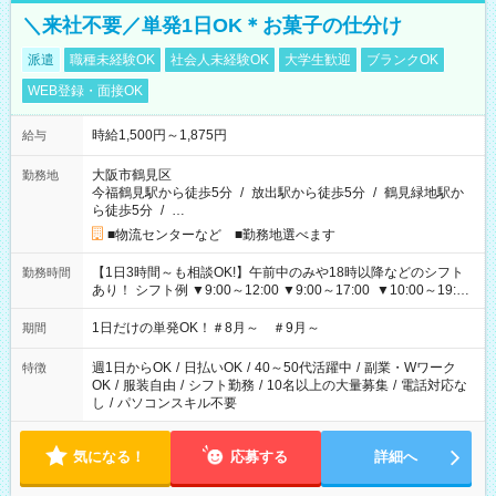
＼来社不要／単発1日OK＊お菓子の仕分け
派遣
職種未経験OK
社会人未経験OK
大学生歓迎
ブランクOK
WEB登録・面接OK
時給1,500円～1,875円
給与
大阪市鶴見区
勤務地
今福鶴見駅から徒歩5分
/
放出駅から徒歩5分
/
鶴見緑地駅か
ら徒歩5分
/
…
■物流センターなど ■勤務地選べます
【1日3時間～も相談OK!】午前中のみや18時以降などのシフト
勤務時間
あり！ シフト例 ▼9:00～12:00 ▼9:00～17:00 ▼10:00～19:00
▼18:00～21:00
1日だけの単発OK！＃8月～ ＃9月～
期間
週1日からOK
/
日払いOK
/
40～50代活躍中
/
副業・Wワーク
特徴
OK
/
服装自由
/
シフト勤務
/
10名以上の大量募集
/
電話対応な
し
/
パソコンスキル不要
気になる！
応募する
詳細へ