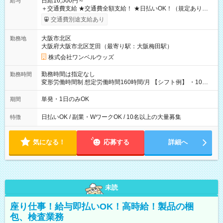
日給16,500円～
給与
＋交通費支給 ★交通費全額支給！ ★日払いOK！（規定あり） ┗
働いたその日に現金GET♪ お仕事後はコンビニATMから 日払
交通費別途支給あり
い分を引き落とせます！ 【試用期間】試用期間なし
大阪市北区
勤務地
大阪府大阪市北区芝田（最寄り駅：大阪梅田駅）
株式会社ワンベルウッズ
勤務時間は指定なし
勤務時間
変形労働時間制 想定労働時間160時間/月 【シフト例】 ・10：
00～20：00
単発・1日のみOK
期間
日払いOK / 副業・WワークOK / 10名以上の大量募集
特徴
気になる！
応募する
詳細へ
未読
座り仕事！給与即払いOK！高時給！製品の梱
包、検査業務