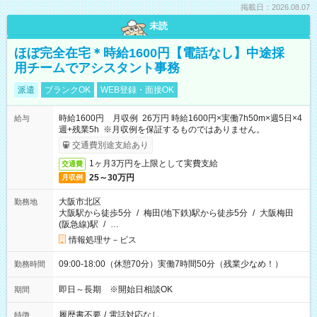
掲載日：2026.08.07
未読
ほぼ完全在宅＊時給1600円【電話なし】中途採
用チームでアシスタント事務
派遣
ブランクOK
WEB登録・面接OK
時給1600円 月収例 26万円 時給1600円×実働7h50m×週5日×4
給与
週+残業5h ※月収例を保証するものではありません。
交通費別途支給あり
1ヶ月3万円を上限として実費支給
交通費
25～30万円
月収例
大阪市北区
勤務地
大阪駅から徒歩5分
/
梅田(地下鉄)駅から徒歩5分
/
大阪梅田
(阪急線)駅
/
…
情報処理サ－ビス
09:00-18:00（休憩70分）実働7時間50分（残業少なめ！）
勤務時間
即日～長期 ※開始日相談OK
期間
履歴書不要
/
電話対応なし
特徴