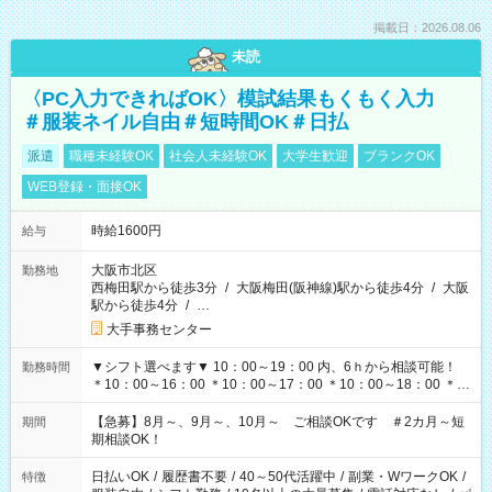
掲載日：2026.08.06
未読
〈PC入力できればOK〉模試結果もくもく入力
＃服装ネイル自由＃短時間OK＃日払
派遣
職種未経験OK
社会人未経験OK
大学生歓迎
ブランクOK
WEB登録・面接OK
時給1600円
給与
大阪市北区
勤務地
西梅田駅から徒歩3分
/
大阪梅田(阪神線)駅から徒歩4分
/
大阪
駅から徒歩4分
/
…
大手事務センター
▼シフト選べます▼ 10：00～19：00 内、6ｈから相談可能！
勤務時間
＊10：00～16：00 ＊10：00～17：00 ＊10：00～18：00 ＊
11：00～19：00 ＊12：00～19：00 ＊13：00～19：00
【急募】8月～、9月～、10月～ ご相談OKです ＃2カ月～短
期間
期相談OK！
日払いOK
/
履歴書不要
/
40～50代活躍中
/
副業・WワークOK
/
特徴