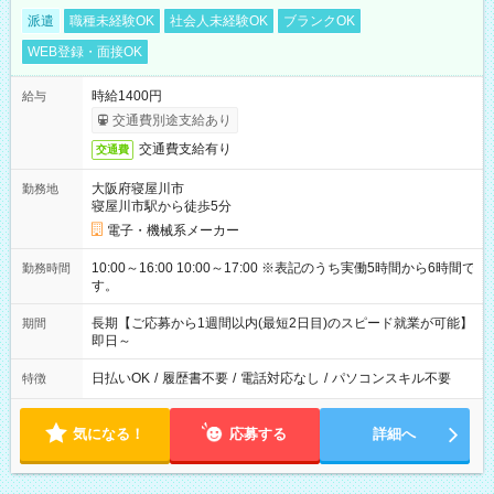
派遣
職種未経験OK
社会人未経験OK
ブランクOK
WEB登録・面接OK
時給1400円
給与
交通費別途支給あり
交通費支給有り
交通費
大阪府寝屋川市
勤務地
寝屋川市駅から徒歩5分
電子・機械系メーカー
10:00～16:00 10:00～17:00 ※表記のうち実働5時間から6時間で
勤務時間
す。
長期【ご応募から1週間以内(最短2日目)のスピード就業が可能】
期間
即日～
日払いOK
/
履歴書不要
/
電話対応なし
/
パソコンスキル不要
特徴
気になる！
応募する
詳細へ