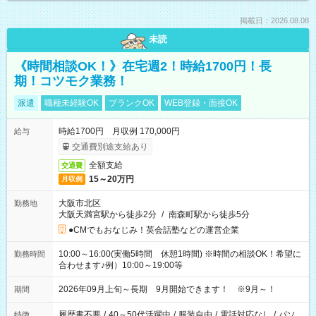
掲載日：2026.08.08
未読
《時間相談OK！》在宅週2！時給1700円！長
期！コツモク業務！
派遣
職種未経験OK
ブランクOK
WEB登録・面接OK
時給1700円 月収例 170,000円
給与
交通費別途支給あり
全額支給
交通費
15～20万円
月収例
大阪市北区
勤務地
大阪天満宮駅から徒歩2分
/
南森町駅から徒歩5分
●CMでもおなじみ！英会話塾などの運営企業
10:00～16:00(実働5時間 休憩1時間) ※時間の相談OK！希望に
勤務時間
合わせます♪例）10:00～19:00等
2026年09月上旬～長期 9月開始できます！ ※9月～！
期間
履歴書不要
/
40～50代活躍中
/
服装自由
/
電話対応なし
/
パソ
特徴