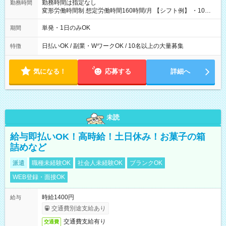
勤務時間は指定なし
勤務時間
変形労働時間制 想定労働時間160時間/月 【シフト例】 ・10：
00～20：00
単発・1日のみOK
期間
日払いOK / 副業・WワークOK / 10名以上の大量募集
特徴
気になる！
応募する
詳細へ
未読
給与即払いOK！高時給！土日休み！お菓子の箱
詰めなど
派遣
職種未経験OK
社会人未経験OK
ブランクOK
WEB登録・面接OK
時給1400円
給与
交通費別途支給あり
交通費支給有り
交通費