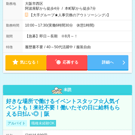
大阪市西区
勤務地
阿波座駅から徒歩4分
/
本町駅から徒歩7分
【大手グループ★人事労務のアウトソーシング♪】
10:00～17:30(実働6時間30分 休憩1時間)
勤務時間
【急募】即日～長期 ※8月～！
期間
履歴書不要
/
40～50代活躍中
/
服装自由
特徴
気になる！
応募する
詳細へ
未読
好きな場所で働けるイベントスタッフ☆人気イ
ベントも！来社不要！働いたその日に給料もら
える日払い◎｜阪
アルバイト
職種未経験OK