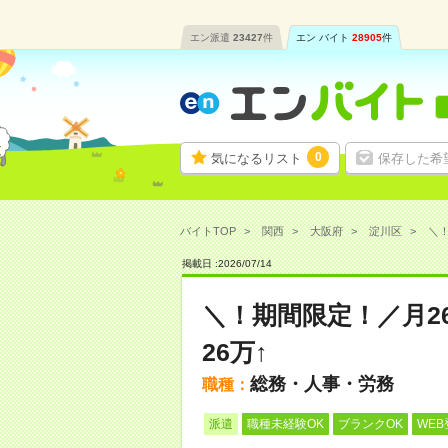
エン派遣
23427
件
エン バイト
28905
件
0
気になるリスト
保存した希
バイトTOP
関西
大阪府
淀川区
＼！
掲載日 :
2026
/
07
/
14
＼！期間限定！／月2
26万↑
総務・人事・労務
職種：
派遣
職種未経験OK
ブランクOK
WEB