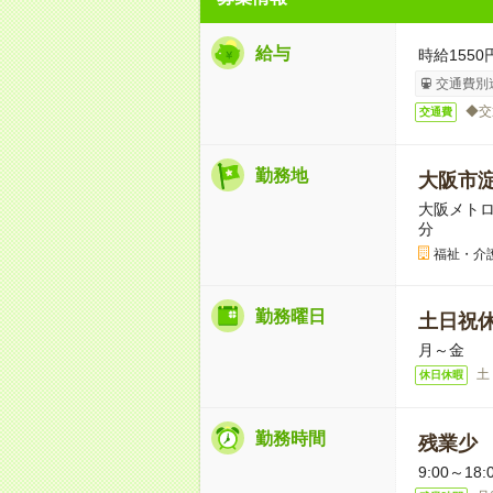
給与
時給1550
交通費別
◆交
交通費
勤務地
大阪市
大阪メトロ
分
福祉・介
勤務曜日
土日祝
月～金
土
休日休暇
勤務時間
残業少
9:00～18: