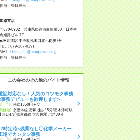
担当：登録担当
姫路支店
〒670-0902 兵庫県姫路市白銀町50 日本生
命姫路ビル 7F
■JR姫路駅 中央改札出口北へ徒歩7分
TEL：079-287-0191
MAIL：
himeji.br@manpower.co.jp
担当：登録担当
この会社のその他のバイト情報
電話対応なし！人気のコツモク事務
<事務デビューも歓迎します>
[給 与]
時給1350円＋交
[勤務地]
京阪本線 淀駅 徒歩15分/淀木津町駅
徒歩1分/近鉄京都線 大久保駅 バス30分
17時定時×残業なし〇化学メーカー
工場でカンタン事務
[給 与]
時給1650円＋交