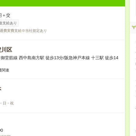
円＋交
途支給あり
通費実費支給※当社規定あり
淀川区
御堂筋線 西中島南方駅 徒歩13分/阪急神戸本線 十三駅 徒歩14
護関連
休
・日・祝
00