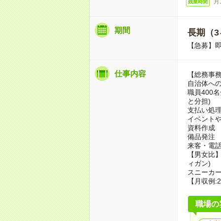
月
残業時間
期間
長期（3
【急募】
仕事内容
【総務事
自治体への
職員400
と分担)
支払い処
イベント
資料作成
備品発注
来客・電
【男女比】
ィガン)
スニーカー
【月収例:2
職場の