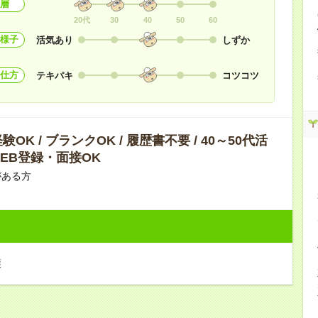
層
20代
30
40
50
60
様子
活気あり
しずか
仕方
テキパキ
コツコツ
OK / ブランクOK / 履歴書不要 / 40～50代活
 WEB登録・面接OK
がある方
護