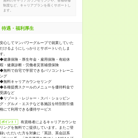
無料のキャリアカウンセリングや、各種研修
制度など、キャリアプランを長くサポートし
ます。
待遇・福利厚生
安心してマンパワーグループで就業していた
だけるようにしっかりとサポートいたしま
す。
◆健康保険・厚生年金・雇用保険・有給休
暇・健康診断・労働者災害補償保険
◆無料で自宅で学習できるパソコントレーニ
ング
◆無料キャリアカウンセリング
◆各種提携スクールのメニューを優待料金で
受講など
◆リゾート・レジャー・スパ・ショッピン
グ・グルメ・エステなど各施設を特別割引価
格にて利用できる優待サービス
有資格者によるキャリアカウンセ
ポイント！
リングを無料でご提供しています。またご登
録いただいた方を対象に「英語、英会話系