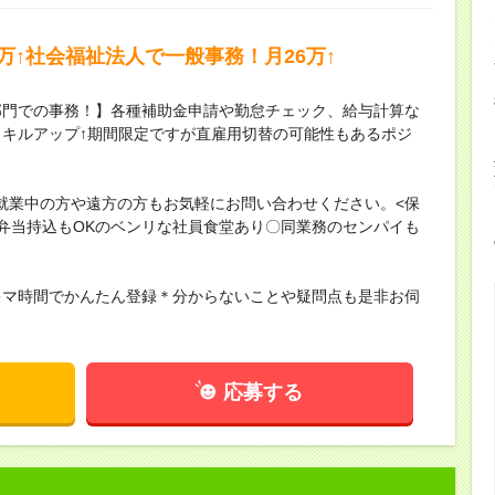
万↑社会福祉法人で一般事務！月26万↑
部門での事務！】各種補助金申請や勤怠チェック、給与計算な
キルアップ↑期間限定ですが直雇用切替の可能性もあるポジ
就業中の方や遠方の方もお気軽にお問い合わせください。<保
弁当持込もOKのベンリな社員食堂あり〇同業務のセンパイも
キマ時間でかんたん登録＊分からないことや疑問点も是非お伺
応募する