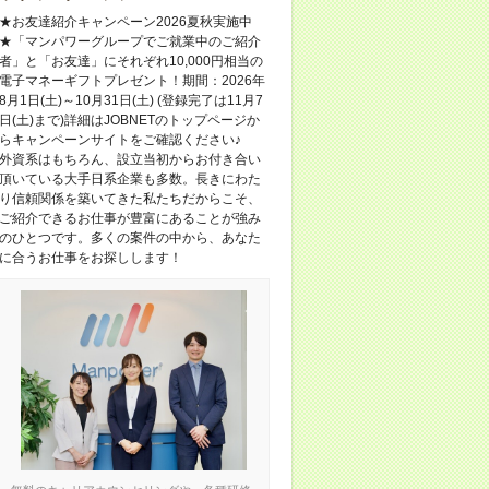
★お友達紹介キャンペーン2026夏秋実施中
★「マンパワーグループでご就業中のご紹介
者」と「お友達」にそれぞれ10,000円相当の
電子マネーギフトプレゼント！期間：2026年
8月1日(土)～10月31日(土) (登録完了は11月7
日(土)まで)詳細はJOBNETのトップページか
らキャンペーンサイトをご確認ください♪
外資系はもちろん、設立当初からお付き合い
頂いている大手日系企業も多数。長きにわた
り信頼関係を築いてきた私たちだからこそ、
ご紹介できるお仕事が豊富にあることが強み
のひとつです。多くの案件の中から、あなた
に合うお仕事をお探しします！