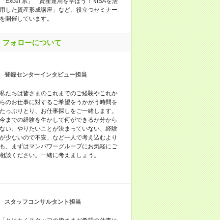
「Excel 系」「資産運用を学ぼう！NISAを活
用した資産形成講座」など、役立つセミナー
を開催しています。
フォローについて
登録センターインタビュー担当
私たちは皆さまのこれまでのご経験やこれか
らのお仕事に対するご希望をうかがう時間を
たっぷりとり、お仕事探しをご一緒します。
今までの経験を生かして何ができるか分から
ない、やりたいことが決まっていない、経験
が少ないので不安、など一人で考え込むより
も、まずはマンパワーグループにお気軽にご
相談ください。一緒に考えましょう。
スタッフコンサルタント担当