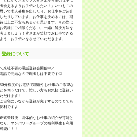
「とにかくスタッフの皆さまが希望の仕事に
出会えるようお手伝いしたい！」いつもこの
思いで求人募集を出したり、お仕事をご紹介
したりしています。お仕事を決めるには、期
待以上に不安もあるかと思います。その際は
お気軽にご相談ください。一緒に解決方法を
考えましょう！皆さまが笑顔でお仕事できる
よう、お手伝いをさせていただきます。
登録について
＼来社不要の電話登録会開催中／
電話で完結なので顔出しは不要です◎
30分程度のお電話で職歴やお仕事のご希望な
どを伺うだけで、忙しい方もお気軽に登録い
ただけます！
ご自宅にいながら登録が完了するのでとても
便利ですよ
正式登録後、具体的なお仕事の紹介が可能と
なり、マンパワーグループの福利厚生も利用
可能に！！