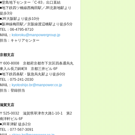
■堂島地下センター「C-83」出口直結
■地下鉄四ツ橋線西梅田駅／JR北新地駅より
徒歩3分
■JR大阪駅より徒歩10分
■阪神線梅田駅／京阪線渡辺橋駅より徒歩5分
TEL：06-4795-8710
MAIL：
kstoroku@manpowergroup.jp
担当：キャリアセンター
京都支店
〒600-8008 京都府京都市下京区四条通烏丸
東入ル長刀鉾町8 京都三井ビル 6F
■地下鉄四条駅・阪急烏丸駅より徒歩0分
TEL：075-241-2030
MAIL：
kyotoshijo.br@manpower.co.jp
担当：登録担当
滋賀支店
〒525-0032 滋賀県草津市大路1-10-1 第2
南洋軒ビル 6F
■JR草津駅 徒歩2分
TEL：077-567-3091
MAIL：
shiga.br@manpower.co.jp