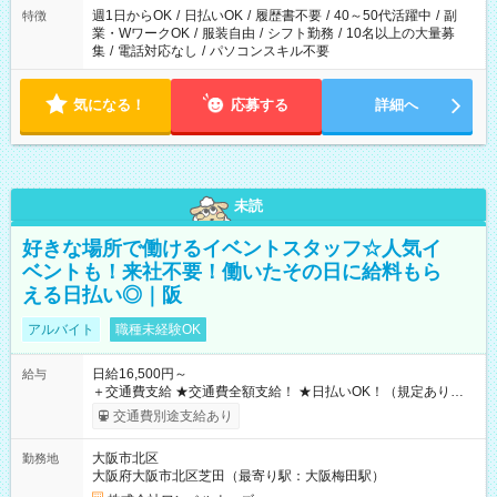
週1日からOK
/
日払いOK
/
履歴書不要
/
40～50代活躍中
/
副
特徴
業・WワークOK
/
服装自由
/
シフト勤務
/
10名以上の大量募
集
/
電話対応なし
/
パソコンスキル不要
気になる！
応募する
詳細へ
未読
好きな場所で働けるイベントスタッフ☆人気イ
ベントも！来社不要！働いたその日に給料もら
える日払い◎｜阪
アルバイト
職種未経験OK
日給16,500円～
給与
＋交通費支給 ★交通費全額支給！ ★日払いOK！（規定あり） ┗
働いたその日に現金GET♪ お仕事後はコンビニATMから 日払
交通費別途支給あり
い分を引き落とせます！ 【試用期間】試用期間なし
大阪市北区
勤務地
大阪府大阪市北区芝田（最寄り駅：大阪梅田駅）