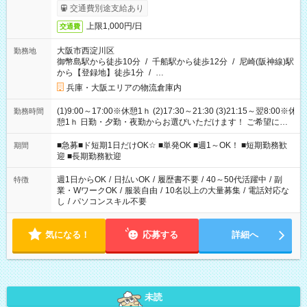
交通費別途支給あり
上限1,000円/日
交通費
大阪市西淀川区
勤務地
御幣島駅から徒歩10分
/
千船駅から徒歩12分
/
尼崎(阪神線)駅
から【登録地】徒歩1分
/
…
兵庫・大阪エリアの物流倉庫内
(1)9:00～17:00※休憩1ｈ (2)17:30～21:30 (3)21:15～翌8:00※休
勤務時間
憩1ｈ 日勤・夕勤・夜勤からお選びいただけます！ ご希望に合
わせて働けるお仕事です(*^^*) 【その他選べる勤務時間】 8-17
時/9-17時/9-18時/10-18時/11-21時/18-22時/20-翌4時/21-翌5
■急募■ド短期1日だけOK☆ ■単発OK ■週1～OK！ ■短期勤務歓
期間
時/22-翌6時/0-翌8時 ご自身のご都合で選んで頂ける完全自由シ
迎 ■長期勤務歓迎
フト！
週1日からOK
/
日払いOK
/
履歴書不要
/
40～50代活躍中
/
副
特徴
業・WワークOK
/
服装自由
/
10名以上の大量募集
/
電話対応な
し
/
パソコンスキル不要
気になる！
応募する
詳細へ
未読