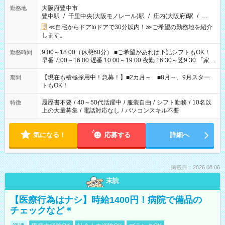
大阪府豊中市
勤務地
豊中駅
/
千里中央(大阪モノレール)駅
/
庄内(大阪府)駅
/
…
≪自宅からドアtoドアで30分以内！≫ご希望の勤務地を紹介
します。
9:00～18:00（休憩60分） ■ご希望があれば下記シフトもOK！
勤務時間
早番 7:00～16:00 遅番 10:00～19:00 夜勤 16:30～翌9:30 「家族
と休みを合わせたい」 「余裕を持って夕飯の準備がしたい」
「できれば残業はしたくない」 など、ご希望を教えてください
【現在も積極採用中！急募！】■2カ月～ ■8月～、9月スター
期間
ね。 ※Wワーク希望の方へ 今ご覧のお仕事で希望する勤務時間
トもOK！
と、もう1つのお仕事の勤務時間。 合計で週40時間を超える場
合は応募できません。
履歴書不要
/
40～50代活躍中
/
服装自由
/
シフト勤務
/
10名以
特徴
上の大量募集
/
電話対応なし
/
パソコンスキル不要
気になる！
応募する
詳細へ
掲載日：2026.08.06
未読
【医療行為はナシ】時給1400円！病院で備品の
チェックなど＊