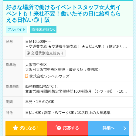
好きな場所で働けるイベントスタッフ☆人気イ
ベントも！来社不要！働いたその日に給料もら
える日払い◎｜阪
アルバイト
職種未経験OK
日給16,500円～
給与
＋交通費支給 ★交通費全額支給！ ★日払いOK！（規定あり） ┗
働いたその日に現金GET♪ お仕事後はコンビニATMから 日払
交通費別途支給あり
い分を引き落とせます！ 【試用期間】試用期間なし
大阪市中央区
勤務地
大阪府大阪市中央区難波（最寄り駅：難波駅）
株式会社ワンベルウッズ
勤務時間は指定なし
勤務時間
変形労働時間制 想定労働時間160時間/月 【シフト例】 ・10：
00～20：00
単発・1日のみOK
期間
日払いOK / 副業・WワークOK / 10名以上の大量募集
特徴
気になる！
応募する
詳細へ