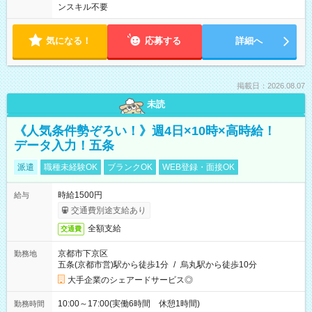
ンスキル不要
気になる！
応募する
詳細へ
掲載日：2026.08.07
未読
《人気条件勢ぞろい！》週4日×10時×高時給！
データ入力！五条
派遣
職種未経験OK
ブランクOK
WEB登録・面接OK
時給1500円
給与
交通費別途支給あり
全額支給
交通費
京都市下京区
勤務地
五条(京都市営)駅から徒歩1分
/
烏丸駅から徒歩10分
大手企業のシェアードサービス◎
10:00～17:00(実働6時間 休憩1時間)
勤務時間