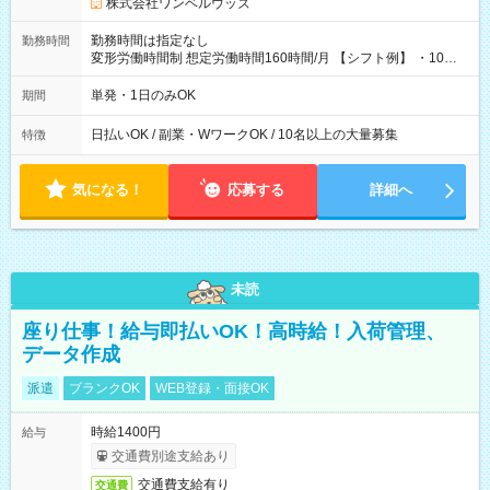
株式会社ワンベルウッズ
勤務時間は指定なし
勤務時間
変形労働時間制 想定労働時間160時間/月 【シフト例】 ・10：
00～20：00
単発・1日のみOK
期間
日払いOK / 副業・WワークOK / 10名以上の大量募集
特徴
気になる！
応募する
詳細へ
未読
座り仕事！給与即払いOK！高時給！入荷管理、
データ作成
派遣
ブランクOK
WEB登録・面接OK
時給1400円
給与
交通費別途支給あり
交通費支給有り
交通費