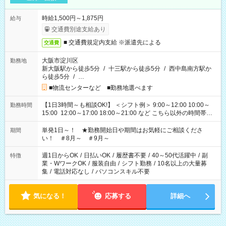
時給1,500円～1,875円
給与
交通費別途支給あり
■ 交通費規定内支給 ※派遣先による
交通費
大阪市淀川区
勤務地
新大阪駅から徒歩5分
/
十三駅から徒歩5分
/
西中島南方駅か
ら徒歩5分
/
…
■物流センターなど ■勤務地選べます
【1日3時間～も相談OK!】 ＜シフト例＞ 9:00～12:00 10:00～
勤務時間
15:00 12:00～17:00 18:00～21:00 など こちら以外の時間帯も
お気軽にご相談ください！
単発1日～！ ★勤務開始日や期間はお気軽にご相談くださ
期間
い！ ＃8月～ ＃9月～
週1日からOK
/
日払いOK
/
履歴書不要
/
40～50代活躍中
/
副
特徴
業・WワークOK
/
服装自由
/
シフト勤務
/
10名以上の大量募
集
/
電話対応なし
/
パソコンスキル不要
気になる！
応募する
詳細へ