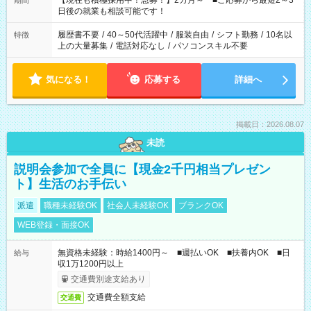
【現在も積極採用中！急募！】2カ月～ ■ご応募から最短2～3
期間
の方へ 今ご覧のお仕事で希望する勤務時間と、もう1つのお仕事
日後の就業も相談可能です！
の勤務時間。 合計で週40時間を超える場合は応募できません。
履歴書不要
/
40～50代活躍中
/
服装自由
/
シフト勤務
/
10名以
特徴
上の大量募集
/
電話対応なし
/
パソコンスキル不要
気になる！
応募する
詳細へ
掲載日：2026.08.07
未読
説明会参加で全員に【現金2千円相当プレゼン
ト】生活のお手伝い
派遣
職種未経験OK
社会人未経験OK
ブランクOK
WEB登録・面接OK
無資格未経験：時給1400円～ ■週払いOK ■扶養内OK ■日
給与
収1万1200円以上
交通費別途支給あり
交通費全額支給
交通費