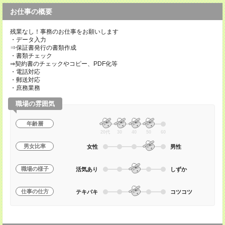
お仕事の概要
残業なし！事務のお仕事をお願いします
・データ入力
⇒保証書発行の書類作成
・書類チェック
⇒契約書のチェックやコピー、PDF化等
・電話対応
・郵送対応
・庶務業務
職場の雰囲気
年齢層
20代
30
40
50
60
男女比率
女性
男性
職場の様子
活気あり
しずか
仕事の仕方
テキパキ
コツコツ