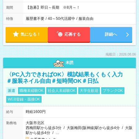
【急募】即日～長期 ※8月～！
期間
履歴書不要
/
40～50代活躍中
/
服装自由
特徴
気になる！
応募する
詳細へ
掲載日：2026.08.06
未読
〈PC入力できればOK〉模試結果もくもく入力
＃服装ネイル自由＃短時間OK＃日払
派遣
職種未経験OK
社会人未経験OK
大学生歓迎
ブランクOK
WEB登録・面接OK
時給1600円
給与
大阪市北区
勤務地
西梅田駅から徒歩3分
/
大阪梅田(阪神線)駅から徒歩4分
/
大阪
駅から徒歩4分
/
…