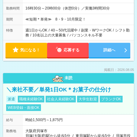
16時30分～20時00分（休憩0分）／実働3時間30分
勤務時間
≪短期＊単発≫ 8・9・10月限定！
期間
週1日からOK
/
40～50代活躍中
/
副業・WワークOK
/
シフト勤
特徴
務
/
10名以上の大量募集
/
パソコンスキル不要
気になる！
応募する
詳細へ
掲載日：2026.08.05
未読
＼来社不要／単発1日OK＊お菓子の仕分け
派遣
職種未経験OK
社会人未経験OK
大学生歓迎
ブランクOK
WEB登録・面接OK
時給1,500円～1,875円
給与
大阪府貝塚市
勤務地
貝塚(大阪府)駅から徒歩5分
/
東貝塚駅から徒歩5分
/
貝塚市役