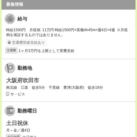
募集情報
給与
時給1500円 月収例 11万円 時給1500円×実働4h45m×週4日×4週 ※月収
例を保証するものではありません。
交通費別途支給あり
1ヶ月3万円を上限として実費支給
交通費
勤務地
大阪府吹田市
南北線 江坂 徒歩5分 千里線 豊津(大阪府) 徒歩18分
サ－ビス
勤務曜日
土日祝休
月～金／週4日
休日休暇