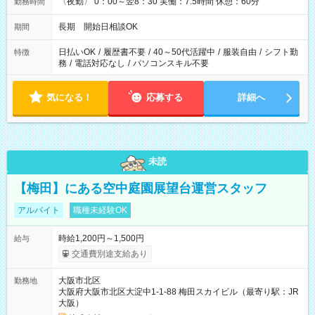
〈夜勤〉 0：00～翌8：30 実働：7.5時間 休憩：60分
勤務時間
長期 開始日相談OK
期間
日払いOK
/
履歴書不要
/
40～50代活躍中
/
服装自由
/
シフト勤
特徴
務
/
電話対応なし
/
パソコンスキル不要
気になる！
応募する
詳細へ
未読
【梅田】にある空中庭園展望台運営スタッフ
アルバイト
職種未経験OK
時給1,200円～1,500円
給与
交通費別途支給あり
大阪市北区
勤務地
大阪府大阪市北区大淀中1-1-88 梅田スカイビル（最寄り駅：JR
大阪）