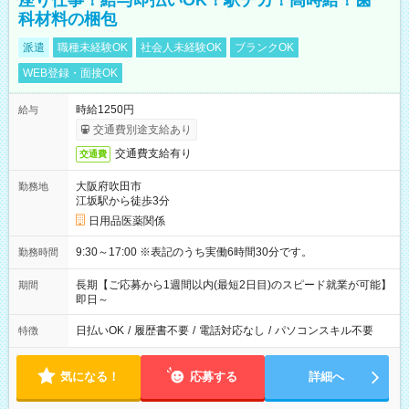
座り仕事！給与即払いOK！駅チカ！高時給！歯
科材料の梱包
派遣
職種未経験OK
社会人未経験OK
ブランクOK
WEB登録・面接OK
時給1250円
給与
交通費別途支給あり
交通費支給有り
交通費
大阪府吹田市
勤務地
江坂駅から徒歩3分
日用品医薬関係
9:30～17:00 ※表記のうち実働6時間30分です。
勤務時間
長期【ご応募から1週間以内(最短2日目)のスピード就業が可能】
期間
即日～
日払いOK
/
履歴書不要
/
電話対応なし
/
パソコンスキル不要
特徴
気になる！
応募する
詳細へ