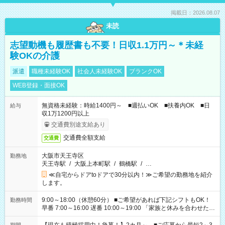
掲載日：2026.08.07
未読
志望動機も履歴書も不要！日収1.1万円～＊未経
験OKの介護
派遣
職種未経験OK
社会人未経験OK
ブランクOK
WEB登録・面接OK
無資格未経験：時給1400円～ ■週払いOK ■扶養内OK ■日
給与
収1万1200円以上
交通費別途支給あり
交通費全額支給
交通費
大阪市天王寺区
勤務地
天王寺駅
/
大阪上本町駅
/
鶴橋駅
/
…
≪自宅からドアtoドアで30分以内！≫ご希望の勤務地を紹介
します。
9:00～18:00（休憩60分） ■ご希望があれば下記シフトもOK！
勤務時間
早番 7:00～16:00 遅番 10:00～19:00 「家族と休みを合わせた
い」 「余裕を持って夕飯の準備がしたい」 「できれば残業はし
たくない」 など、ご希望を教えてくださいね。 ※Wワーク希望