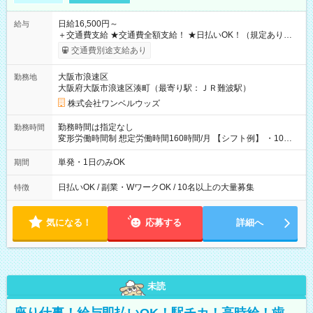
日給16,500円～
給与
＋交通費支給 ★交通費全額支給！ ★日払いOK！（規定あり） ┗
働いたその日に現金GET♪ お仕事後はコンビニATMから 日払
交通費別途支給あり
い分を引き落とせます！ 【試用期間】試用期間なし
大阪市浪速区
勤務地
大阪府大阪市浪速区湊町（最寄り駅：ＪＲ難波駅）
株式会社ワンベルウッズ
勤務時間は指定なし
勤務時間
変形労働時間制 想定労働時間160時間/月 【シフト例】 ・10：
00～20：00
単発・1日のみOK
期間
日払いOK / 副業・WワークOK / 10名以上の大量募集
特徴
気になる！
応募する
詳細へ
未読