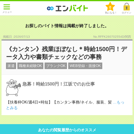
0
メニュー
気になる！
ログイン
お探しのバイト情報は掲載が終了しました。
掲載日 :2026
/
07
/
13
No.RFFK260702554D/関西
《カンタン》残業ほぼなし＊時給1500円！デ
ータ入力や書類チェックなどの事務
派遣
職種未経験OK
ブランクOK
WEB登録・面接OK
急募！時給1500円！江坂でのお仕事
【扶養枠OK/週4日×時短】【カンタン事務/ネイル、服装、髪
...もっ
とみる
あなたの閲覧履歴からのオススメ