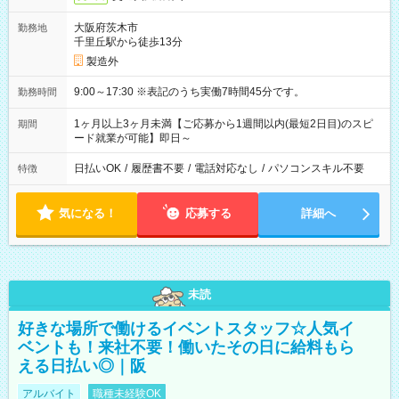
大阪府茨木市
勤務地
千里丘駅から徒歩13分
製造外
9:00～17:30 ※表記のうち実働7時間45分です。
勤務時間
1ヶ月以上3ヶ月未満【ご応募から1週間以内(最短2日目)のスピ
期間
ード就業が可能】即日～
日払いOK
/
履歴書不要
/
電話対応なし
/
パソコンスキル不要
特徴
気になる！
応募する
詳細へ
未読
好きな場所で働けるイベントスタッフ☆人気イ
ベントも！来社不要！働いたその日に給料もら
える日払い◎｜阪
アルバイト
職種未経験OK