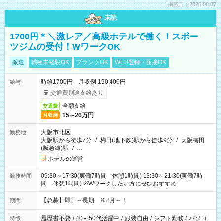
掲載日：2026.08.07
未読
1700円＊＼激レア／高級ホテルで働く！スポー
ツジムの受付！WワークOK
派遣
職種未経験OK
ブランクOK
WEB登録・面接OK
時給1700円 月収例 190,400円
給与
交通費別途支給あり
全額支給
交通費
15～20万円
月収例
大阪市北区
勤務地
大阪駅から徒歩7分
/
梅田(地下鉄)駅から徒歩9分
/
大阪梅田
(阪急線)駅
/
…
ホテルの運営
09:30～17:30(実働7時間 休憩1時間) 13:30～21:30(実働7時
勤務時間
間 休憩1時間) ※Wワークしたい方にぜひおすすめ
【急募】即日～長期 ※8月～！
期間
履歴書不要
/
40～50代活躍中
/
服装自由
/
シフト勤務
/
パソコ
特徴