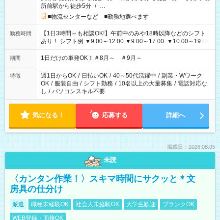
所前駅から徒歩5分
/
…
■物流センターなど ■勤務地選べます
【1日3時間～も相談OK!】午前中のみや18時以降などのシフト
勤務時間
あり！ シフト例 ▼9:00～12:00 ▼9:00～17:00 ▼10:00～19:00
▼18:00～21:00
1日だけの単発OK！＃8月～ ＃9月～
期間
週1日からOK
/
日払いOK
/
40～50代活躍中
/
副業・Wワーク
特徴
OK
/
服装自由
/
シフト勤務
/
10名以上の大量募集
/
電話対応な
し
/
パソコンスキル不要
気になる！
応募する
詳細へ
掲載日：2026.08.05
未読
〈カンタン作業！〉スキマ時間にサクッと＊文
房具の仕分け
派遣
職種未経験OK
社会人未経験OK
大学生歓迎
ブランクOK
WEB登録・面接OK