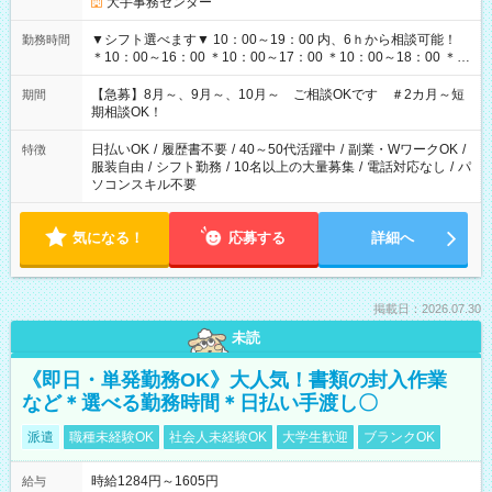
大手事務センター
▼シフト選べます▼ 10：00～19：00 内、6ｈから相談可能！
勤務時間
＊10：00～16：00 ＊10：00～17：00 ＊10：00～18：00 ＊
11：00～19：00 ＊12：00～19：00 ＊13：00～19：00
【急募】8月～、9月～、10月～ ご相談OKです ＃2カ月～短
期間
期相談OK！
日払いOK
/
履歴書不要
/
40～50代活躍中
/
副業・WワークOK
/
特徴
服装自由
/
シフト勤務
/
10名以上の大量募集
/
電話対応なし
/
パ
ソコンスキル不要
気になる！
応募する
詳細へ
掲載日：2026.07.30
未読
《即日・単発勤務OK》大人気！書類の封入作業
など＊選べる勤務時間＊日払い手渡し〇
派遣
職種未経験OK
社会人未経験OK
大学生歓迎
ブランクOK
時給1284円～1605円
給与