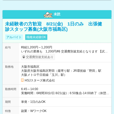
未読
未経験者の方歓迎 8/21(金) 1日のみ 出張健
診スタッフ募集(大阪市福島区)
アルバイト
職種未経験OK
時給1,200円～1,200円
給与
いずれの業務も 1,200円/時 交通費別途支給となります 【試用
期間】試用期間なし
交通費別途支給あり
大阪市福島区
勤務地
大阪府大阪市福島区野田（最寄り駅：JR環状線「野田」駅
大阪メトロ千日前線「玉川」駅）
HSJスターズ株式会社
6:45～14:00
勤務時間
実働時間：6時間30分/日 8/21(金)：6:50集合-14:00終了（休憩
45分)
単発・1日のみOK
期間
副業・WワークOK
特徴