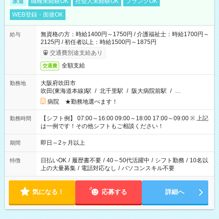
派遣
職種未経験OK
社会人未経験OK
ブランクOK
WEB登録・面接OK
無資格の方：時給1400円～1750円 / 介護福祉士：時給1700円～
給与
2125円 / 初任者以上：時給1500円～1875円
交通費別途支給あり
全額支給
交通費
大阪府吹田市
勤務地
吹田(東海道本線)駅
/
北千里駅
/
阪大病院前駅
/
…
病院 ★勤務地選べます！
【シフト例】 07:00～16:00 09:00～18:00 17:00～09:00 ※ 上記
勤務時間
は一例です！その他シフトもご相談ください！
即日～2ヶ月以上
期間
日払いOK
/
履歴書不要
/
40～50代活躍中
/
シフト勤務
/
10名以
特徴
上の大量募集
/
電話対応なし
/
パソコンスキル不要
気になる！
応募する
詳細へ