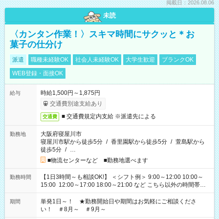
掲載日：2026.08.06
未読
〈カンタン作業！〉スキマ時間にサクッと＊お
菓子の仕分け
派遣
職種未経験OK
社会人未経験OK
大学生歓迎
ブランクOK
WEB登録・面接OK
時給1,500円～1,875円
給与
交通費別途支給あり
■ 交通費規定内支給 ※派遣先による
交通費
大阪府寝屋川市
勤務地
寝屋川市駅から徒歩5分
/
香里園駅から徒歩5分
/
萱島駅から
徒歩5分
/
…
■物流センターなど ■勤務地選べます
【1日3時間～も相談OK!】 ＜シフト例＞ 9:00～12:00 10:00～
勤務時間
15:00 12:00～17:00 18:00～21:00 など こちら以外の時間帯も
お気軽にご相談ください！
単発1日～！ ★勤務開始日や期間はお気軽にご相談くださ
期間
い！ ＃8月～ ＃9月～