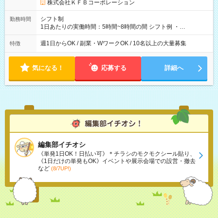
株式会社ＫＦＢコーポレーション
シフト制
勤務時間
1日あたりの実働時間：5時間~8時間の間 シフト例 ・
9:30~18:00 実働7.5時間 ・9:30~14:30 実働5時間 ・
16:00~21:30 実働5.5時間
週1日からOK / 副業・WワークOK / 10名以上の大量募集
特徴
気になる！
応募する
詳細へ
編集部イチオシ
《単発1日OK！日払い可》＊チラシのモクモクシール貼り、
《1日だけの単発もOK》イベントや展示会場での設営・撤去
など
(8/7UP!)