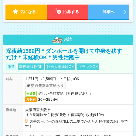
気になる！
応募する
詳細へ
未読
深夜給1589円＊ダンボールを開けて中身を移す
だけ＊未経験OK＊男性活躍中
派遣
職種未経験OK
社会人未経験OK
ブランクOK
1,271円 ～1,589円 ＊日払いOK
給与
交通費別途支給あり
嬉しい全額支給（社内規定あり）
交通費
20～25万円
月収例
大阪府東大阪市
勤務地
ＪＲ長瀬駅から徒歩15分
/
南巽駅から徒歩10分
大手スーパーの食品加工の工場でかんたん軽作業のお仕事で
す！