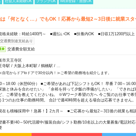
K
社会人未経験OK
ブランクOK
WEB登録・面接OK
は「何となく…」でもOK！応募から最短2～3日後に就業スタ
資格未経験：時給1400円～ ■週払いOK ■扶養内OK ■日収1万1200円以上
交通費別途支給あり
交通費全額支給
通費
阪市天王寺区
王寺駅
/
大阪上本町駅
/
鶴橋駅
/
…
≪自宅からドアtoドアで30分以内！≫ご希望の勤務地を紹介します。
00～18:00（休憩60分） ■ご希望があれば下記シフトもOK！ 早番 7:00～16:00 遅
家族と休みを合わせたい」 「余裕を持って夕飯の準備がしたい」 「できれば
ど、ご希望を教えてくださいね。 ※Wワーク希望の方へ 今ご覧のお仕事で希
う1つのお仕事の勤務時間。 合計で週40時間を超える場合は応募できません。
現在も積極採用中！急募！】2カ月～ ■ご応募から最短2～3日後の就業も相
歴書不要
/
40～50代活躍中
/
服装自由
/
シフト勤務
/
10名以上の大量募集
/
電話対応
要