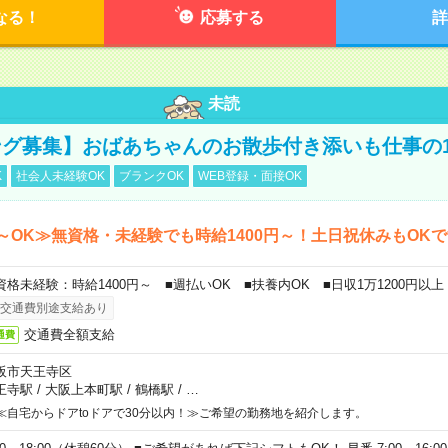
なる！
応募する
詳
未読
グ募集】おばあちゃんのお散歩付き添いも仕事の
K
社会人未経験OK
ブランクOK
WEB登録・面接OK
～OK≫無資格・未経験でも時給1400円～！土日祝休みもOK
資格未経験：時給1400円～ ■週払いOK ■扶養内OK ■日収1万1200円以上
交通費別途支給あり
交通費全額支給
通費
阪市天王寺区
王寺駅
/
大阪上本町駅
/
鶴橋駅
/
…
≪自宅からドアtoドアで30分以内！≫ご希望の勤務地を紹介します。