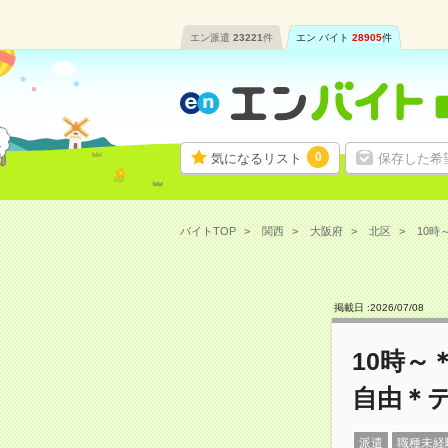
エン派遣
23221
件
エン バイト
28905
件
0
気になるリスト
保存した希
バイトTOP
関西
大阪府
北区
10時
掲載日 :
2026
/
07
/
08
10時～
自由＊
派遣
職種未経