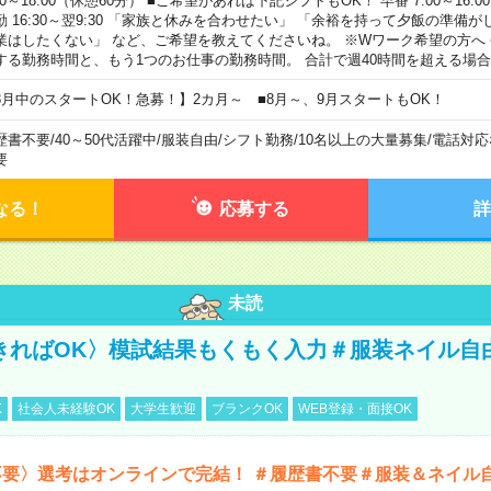
00～18:00（休憩60分） ■ご希望があれば下記シフトもOK！ 早番 7:00～16:00 遅
勤 16:30～翌9:30 「家族と休みを合わせたい」 「余裕を持って夕飯の準備
業はしたくない」 など、ご希望を教えてくださいね。 ※Wワーク希望の方へ
する勤務時間と、もう1つのお仕事の勤務時間。 合計で週40時間を超える場
8月中のスタートOK！急募！】2カ月～ ■8月～、9月スタートもOK！
歴書不要
/
40～50代活躍中
/
服装自由
/
シフト勤務
/
10名以上の大量募集
/
電話対応
要
なる！
応募する
詳
未読
きればOK〉模試結果もくもく入力＃服装ネイル自
K
社会人未経験OK
大学生歓迎
ブランクOK
WEB登録・面接OK
不要〉選考はオンラインで完結！ ＃履歴書不要＃服装＆ネイル