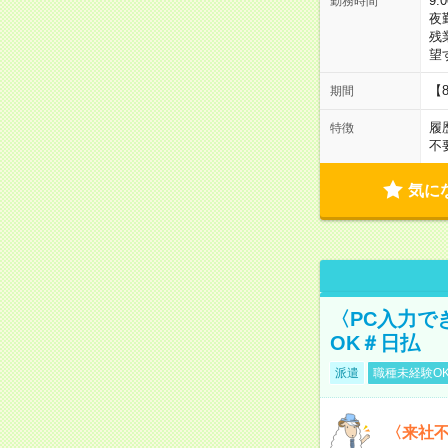
9:
勤務時間
夜
残
望
【
期間
履
特徴
不
気に
〈PC入力で
OK＃日払
派遣
職種未経験O
〈来社