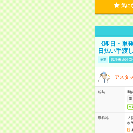
気に
《即日・単発
日払い手渡
派遣
職種未経験O
アスタッ
時給
給与
交
大
勤務地
御