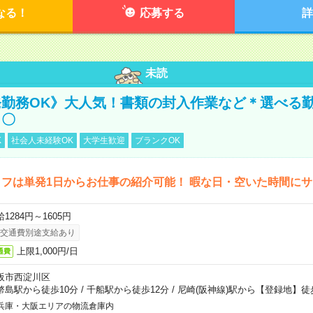
なる！
応募する
詳
未読
勤務OK》大人気！書類の封入作業など＊選べる
し〇
K
社会人未経験OK
大学生歓迎
ブランクOK
フは単発1日からお仕事の紹介可能！ 暇な日・空いた時間に
1284円～1605円
交通費別途支給あり
上限1,000円/日
通費
阪市西淀川区
幣島駅から徒歩10分
/
千船駅から徒歩12分
/
尼崎(阪神線)駅から【登録地】徒
兵庫・大阪エリアの物流倉庫内