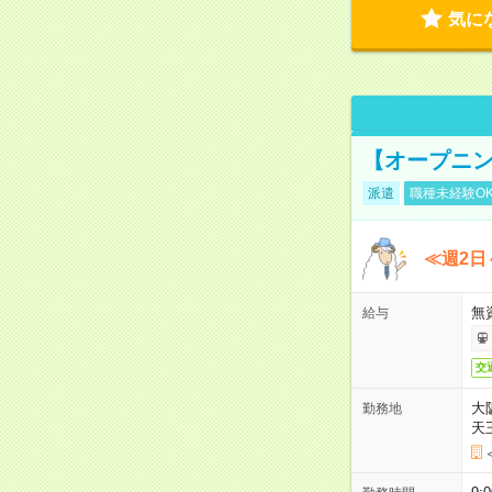
気に
【オープニン
派遣
職種未経験O
≪週2日
無
給与
交
大
勤務地
天