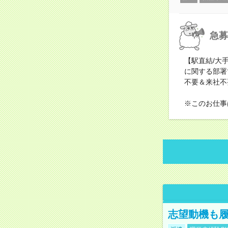
急募
【駅直結/大
に関する部署
不要＆来社不
※このお仕事
志望動機も履