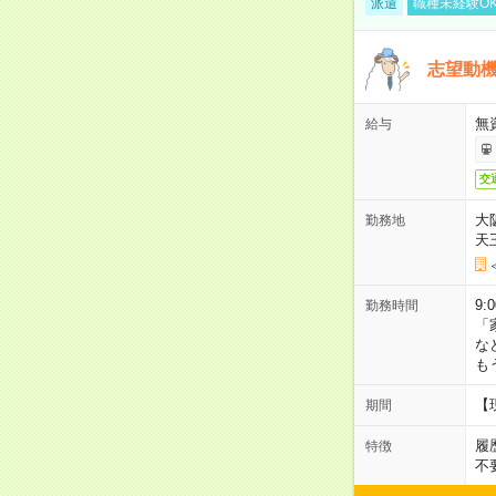
派遣
職種未経験O
志望動機
無
給与
交
大
勤務地
天
9:
勤務時間
「
な
も
【
期間
履
特徴
不