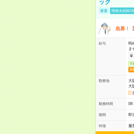
ック
派遣
職種未経験O
急募！【
時
給与
ま
交
月
大
勤務地
大
08
勤務時間
即
期間
履
特徴