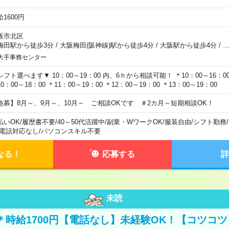
1600円
阪市北区
梅田駅から徒歩3分
/
大阪梅田(阪神線)駅から徒歩4分
/
大阪駅から徒歩4分
/
大手事務センター
シフト選べます▼ 10：00～19：00 内、6ｈから相談可能！ ＊10：00～16：00 
0：00～18：00 ＊11：00～19：00 ＊12：00～19：00 ＊13：00～19：00
急募】8月～、9月～、10月～ ご相談OKです ＃2カ月～短期相談OK！
払いOK
/
履歴書不要
/
40～50代活躍中
/
副業・WワークOK
/
服装自由
/
シフト勤務
/
電話対応なし
/
パソコンスキル不要
なる！
応募する
詳
未読
宅＊時給1700円【電話なし】未経験OK！【コツコ