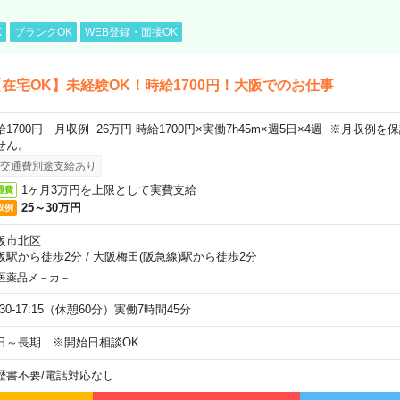
K
ブランクOK
WEB登録・面接OK
在宅OK】未経験OK！時給1700円！大阪でのお仕事
給1700円 月収例 26万円 時給1700円×実働7h45m×週5日×4週 ※月収例
せん。
交通費別途支給あり
1ヶ月3万円を上限として実費支給
通費
25～30万円
収例
阪市北区
阪駅から徒歩2分
/
大阪梅田(阪急線)駅から徒歩2分
医薬品メ－カ－
:30-17:15（休憩60分）実働7時間45分
日～長期 ※開始日相談OK
歴書不要
/
電話対応なし