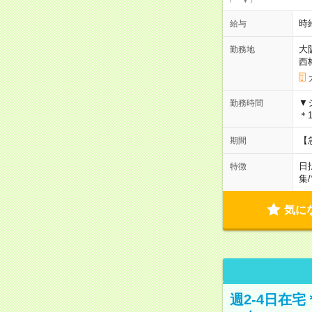
時給
給与
大
勤務地
西
▼
勤務時間
＊1
【
期間
日
特徴
集
/
気に
週2-4日在