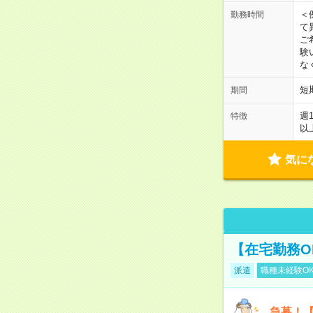
＜
勤務時間
て
ご
験
な
短
期間
週
特徴
以
気に
【在宅勤務O
派遣
職種未経験O
急募！【