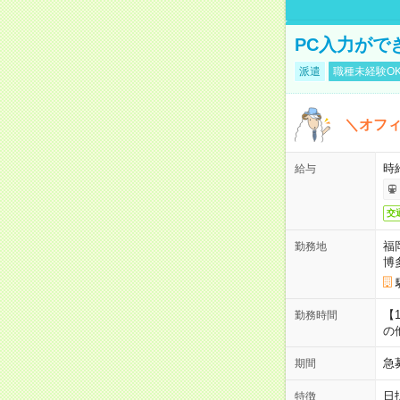
PC入力がで
派遣
職種未経験O
＼オフ
時
給与
交
福
勤務地
博
【
勤務時間
の
急
期間
日
特徴