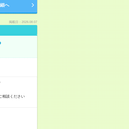
細へ
掲載日：2026.08.07
る
）
ご相談ください
！