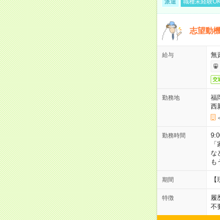
派遣
職種未経験O
志望動機
無
給与
交
福
勤務地
西
9:
勤務時間
「
な
も
【
期間
履
特徴
不