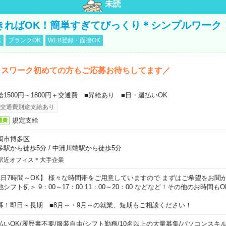
未読
きればOK！簡単すぎてびっくり＊シンプルワーク
K
ブランクOK
WEB登録・面接OK
ィスワーク初めての方もご応募お待ちしてます／
給1500円～1800円＋交通費 ■昇給あり ■日・週払いOK
交通費別途支給あり
規定支給
通費
岡市博多区
多駅から徒歩5分
/
中洲川端駅から徒歩5分
駅近オフィス＊大手企業
1日7時間～OK】 様々な時間帯をご用意していますので まずはご希望をお聞
他シフト例＞ 9：00～17：00 11：00～20：00 などなど！その他のお時間も
募！即日～長期 ■8月～・9月～の就業、短期もご相談ください！
払いOK
/
履歴書不要
/
服装自由
/
シフト勤務
/
10名以上の大量募集
/
パソコンスキ