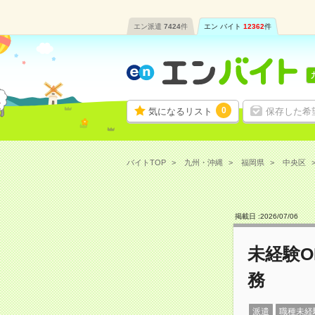
エン派遣
7424
件
エン バイト
12362
件
0
気になるリスト
保存した希
バイトTOP
九州・沖縄
福岡県
中央区
掲載日 :
2026
/
07
/
06
未経験
務
派遣
職種未経