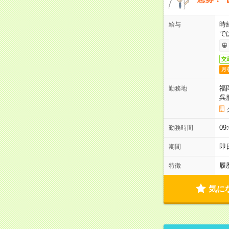
時
給与
で
交
月
福
勤務地
呉
09
勤務時間
即
期間
履
特徴
気に