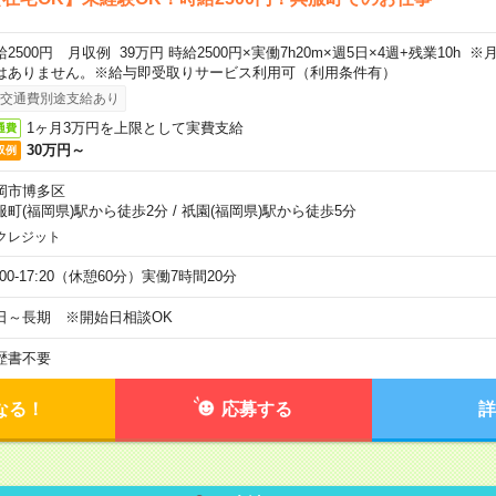
給2500円 月収例 39万円 時給2500円×実働7h20m×週5日×4週+残業10h
はありません。※給与即受取りサービス利用可（利用条件有）
交通費別途支給あり
1ヶ月3万円を上限として実費支給
通費
30万円～
収例
岡市博多区
服町(福岡県)駅から徒歩2分
/
祇園(福岡県)駅から徒歩5分
クレジット
:00-17:20（休憩60分）実働7時間20分
日～長期 ※開始日相談OK
歴書不要
なる！
応募する
詳