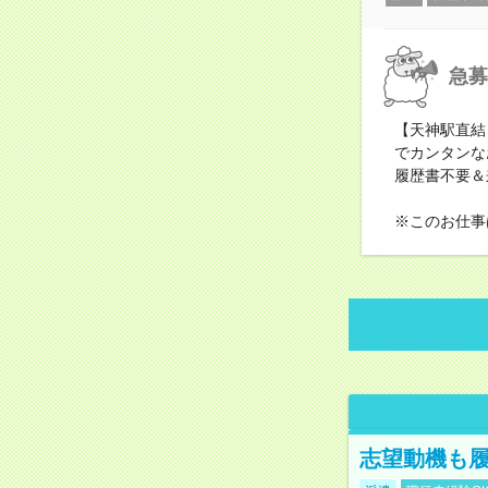
急募
【天神駅直結
でカンタンな
履歴書不要＆
※このお仕事
志望動機も履