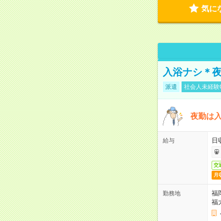
気に
入浴ナシ＊夜
派遣
社会人未経験
夜勤は
日
給与
交
月
福
勤務地
福