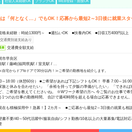
K
社会人未経験OK
ブランクOK
WEB登録・面接OK
は「何となく…」でもOK！応募から最短2～3日後に就業スタ
資格未経験：時給1300円～ ■週払いOK ■扶養内OK ■日収1万400円以上
交通費別途支給あり
交通費全額支給
通費
岡市早良区
新駅
/
藤崎(福岡県)駅
/
室見駅
/
…
≪自宅からドアtoドアで30分以内！≫ご希望の勤務地を紹介します。
00～18:00（休憩60分） ■ご希望があれば下記シフトもOK！ 早番 7:00～16:00 遅
家族と休みを合わせたい」 「余裕を持って夕飯の準備がしたい」 「できれば
ど、ご希望を教えてくださいね。 ※Wワーク希望の方へ 今ご覧のお仕事で希
う1つのお仕事の勤務時間。 合計で週40時間を超える場合は応募できません。
現在も積極採用中！急募！】2カ月～ ■ご応募から最短2～3日後の就業も相
歴書不要
/
40～50代活躍中
/
服装自由
/
シフト勤務
/
10名以上の大量募集
/
電話対応
要