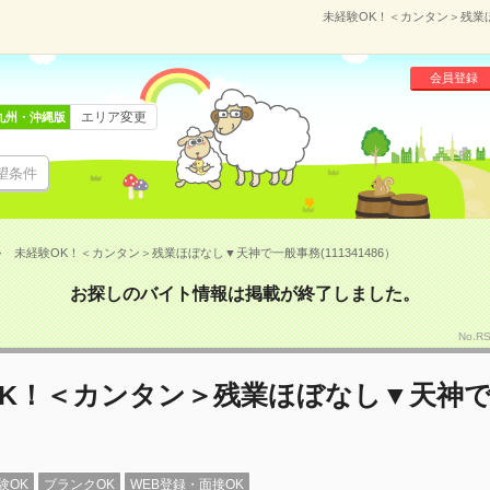
未経験OK！＜カンタン＞残業ほ
会員登録
エリア変更
九州・沖縄版
望条件
未経験OK！＜カンタン＞残業ほぼなし▼天神で一般事務(111341486）
お探しのバイト情報は掲載が終了しました。
No.R
OK！＜カンタン＞残業ほぼなし▼天神
験OK
ブランクOK
WEB登録・面接OK