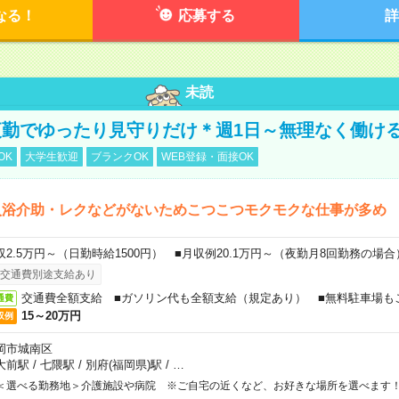
なる！
応募する
詳
未読
勤でゆったり見守りだけ＊週1日～無理なく働け
OK
大学生歓迎
ブランクOK
WEB登録・面接OK
入浴介助・レクなどがないためこつこつモクモクな仕事が多め
収2.5万円～（日勤時給1500円） ■月収例20.1万円～（夜勤月8回勤務の場合
交通費別途支給あり
交通費全額支給 ■ガソリン代も全額支給（規定あり） ■無料駐車場も
通費
15～20万円
収例
岡市城南区
大前駅
/
七隈駅
/
別府(福岡県)駅
/
…
＜選べる勤務地＞介護施設や病院 ※ご自宅の近くなど、お好きな場所を選べます