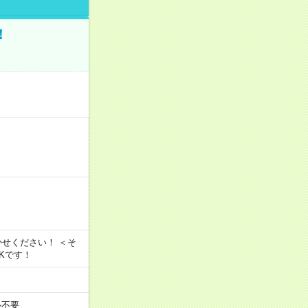
！
かせください！ ＜そ
OKです！
ル不要