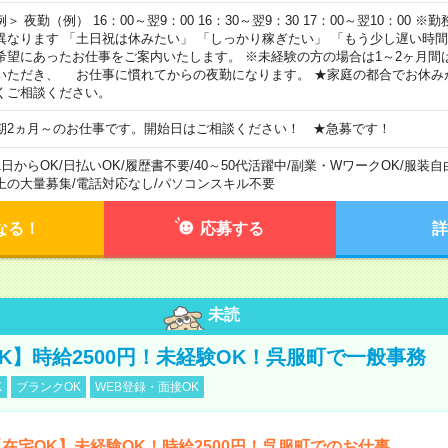
例＞ 夜勤（例） 16：00～翌9：00 16：30～翌9：30 17：00～翌10：00
異なります 「土日祝は休みたい」 「しっかり稼ぎたい」 「もう少し遅い時
希望にあったお仕事をご案内いたします。 ※未経験の方の場合は1～2ヶ月間
いただき、 お仕事に慣れてからの夜勤になります。 ★家庭の都合でお休み
くご相談ください。
期2ヵ月～のお仕事です。開始日はご相談ください！ ★急募です！
1日からOK
/
日払いOK
/
履歴書不要
/
40～50代活躍中
/
副業・WワークOK
/
服装自
上の大量募集
/
電話対応なし
/
パソコンスキル不要
なる！
応募する
詳
未読
K】時給2500円！未経験OK！呉服町で一般事務
K
ブランクOK
WEB登録・面接OK
在宅OK】未経験OK！時給2500円！呉服町でのお仕事