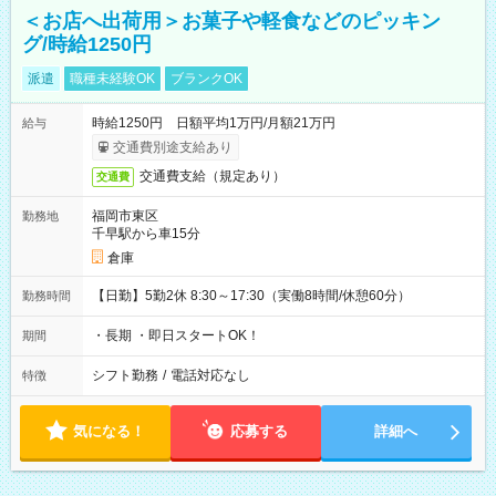
＜お店へ出荷用＞お菓子や軽食などのピッキン
グ/時給1250円
派遣
職種未経験OK
ブランクOK
時給1250円 日額平均1万円/月額21万円
給与
交通費別途支給あり
交通費支給（規定あり）
交通費
福岡市東区
勤務地
千早駅から車15分
倉庫
【日勤】5勤2休 8:30～17:30（実働8時間/休憩60分）
勤務時間
・長期 ・即日スタートOK！
期間
シフト勤務
/
電話対応なし
特徴
気になる！
応募する
詳細へ