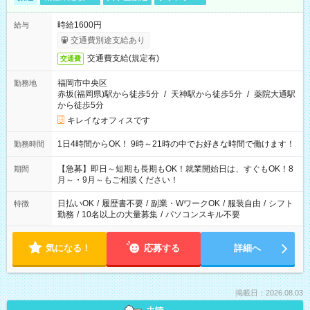
時給1600円
給与
交通費別途支給あり
交通費支給(規定有)
交通費
福岡市中央区
勤務地
赤坂(福岡県)駅から徒歩5分
/
天神駅から徒歩5分
/
薬院大通駅
から徒歩5分
キレイなオフィスです
1日4時間からOK！ 9時～21時の中でお好きな時間で働けます！
勤務時間
【急募】即日～短期も長期もOK！就業開始日は、すぐもOK！8
期間
月～・9月～もご相談ください！
日払いOK
/
履歴書不要
/
副業・WワークOK
/
服装自由
/
シフト
特徴
勤務
/
10名以上の大量募集
/
パソコンスキル不要
気になる！
応募する
詳細へ
掲載日：2026.08.03