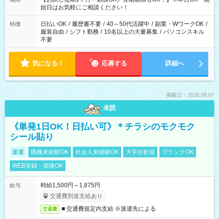
も相談OK
始日はお気軽にご相談ください！
日払いOK
/
履歴書不要
/
40～50代活躍中
/
副業・WワークOK
/
特徴
服装自由
/
シフト勤務
/
10名以上の大量募集
/
パソコンスキル
不要
気になる！
応募する
詳細へ
掲載日：2026.08.07
未読
《単発1日OK！日払い可》＊チラシのモクモク
シール貼り
派遣
職種未経験OK
社会人未経験OK
大学生歓迎
ブランクOK
WEB登録・面接OK
時給1,500円～1,875円
給与
交通費別途支給あり
■ 交通費規定内支給 ※派遣先による
交通費