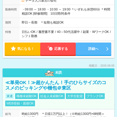
データ入力運営の会社
・09:00 ～ 18:00 ・10:00 ～ 19:00 ＊いずれも休憩60分 ＊時間
勤務時間
相談OK [研修期間] 10日間/同条件
即日～長期 ＊短期も相談OK
期間
日払いOK
/
履歴書不要
/
40～50代活躍中
/
副業・WワークOK
/
特徴
シフト勤務
気になる！
応募する
詳細へ
掲載日：2026.08.05
未読
≪単発OK！≫超かんたん！手のひらサイズのコ
スメのピッキングや梱包＠東区
派遣
職種未経験OK
社会人未経験OK
大学生歓迎
ブランクOK
WEB登録・面接OK
時給1300円 ＊日収1万円以上！（※時給1300円×8時間＝
給与