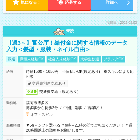
気になる！
応募する
詳細へ
掲載日：2026.08.03
未読
【週3～】官公庁！給付金に関する情報のデータ
入力＜髪型・服装・ネイル自由＞
派遣
職種未経験OK
社会人未経験OK
大学生歓迎
ブランクOK
時給1500～1650円 ※日払いOK(規定あり) ※スキルにより応
給与
相談
交通費別途支給あり
交通費支給（規定あり）
交通費
福岡市博多区
勤務地
博多駅から徒歩2分
/
中洲川端駅
/
吉塚駅
/
…
オフィスビル
▼5h～シフト選べる ＊9時～21時の間でご相談ください！ ＊週
勤務時間
20時間以上の勤務をお願いします。