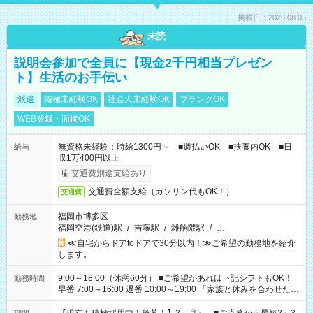
掲載日：2026.08.05
未読
説明会参加で全員に【現金2千円相当プレゼン
ト】生活のお手伝い
派遣
職種未経験OK
社会人未経験OK
ブランクOK
WEB登録・面接OK
無資格未経験：時給1300円～ ■週払いOK ■扶養内OK ■日
給与
収1万400円以上
交通費別途支給あり
交通費全額支給（ガソリン代もOK！）
交通費
福岡市博多区
勤務地
福岡空港(鉄道)駅
/
吉塚駅
/
雑餉隈駅
/
…
≪自宅からドアtoドアで30分以内！≫ご希望の勤務地を紹介
します。
9:00～18:00（休憩60分） ■ご希望があれば下記シフトもOK！
勤務時間
早番 7:00～16:00 遅番 10:00～19:00 「家族と休みを合わせた
い」 「余裕を持って夕飯の準備がしたい」 「できれば残業はし
たくない」 など、ご希望を教えてくださいね。 ※Wワーク希望