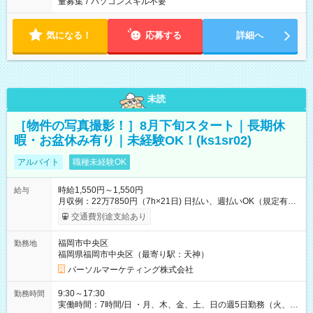
量募集
/
パソコンスキル不要
気になる！
応募する
詳細へ
未読
［物件の写真撮影！］8月下旬スタート｜長期休
暇・お盆休み有り｜未経験OK！(ks1sr02)
アルバイト
職種未経験OK
時給1,550円～1,550円
給与
月収例：22万7850円（7h×21日) 日払い、週払いOK（規定有
り） 【試用期間】試用期間なし
交通費別途支給あり
福岡市中央区
勤務地
福岡県福岡市中央区（最寄り駅：天神）
パーソルマーケティング株式会社
9:30～17:30
勤務時間
実働時間：7時間/日 ・月、木、金、土、日の週5日勤務（火、水