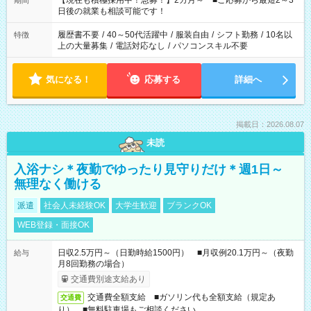
【現在も積極採用中！急募！】2カ月～ ■ご応募から最短2～3
期間
の方へ 今ご覧のお仕事で希望する勤務時間と、もう1つのお仕事
日後の就業も相談可能です！
の勤務時間。 合計で週40時間を超える場合は応募できません。
履歴書不要
/
40～50代活躍中
/
服装自由
/
シフト勤務
/
10名以
特徴
上の大量募集
/
電話対応なし
/
パソコンスキル不要
気になる！
応募する
詳細へ
掲載日：2026.08.07
未読
入浴ナシ＊夜勤でゆったり見守りだけ＊週1日～
無理なく働ける
派遣
社会人未経験OK
大学生歓迎
ブランクOK
WEB登録・面接OK
日収2.5万円～（日勤時給1500円） ■月収例20.1万円～（夜勤
給与
月8回勤務の場合）
交通費別途支給あり
交通費全額支給 ■ガソリン代も全額支給（規定あ
交通費
り） ■無料駐車場もご相談ください