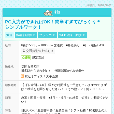
掲載日：2026.08.02
未読
PC入力ができればOK！簡単すぎてびっくり＊
シンプルワーク！
派遣
職種未経験OK
ブランクOK
WEB登録・面接OK
時給1500円～1800円＋交通費 ■昇給あり ■日・週払いOK
給与
交通費別途支給あり
規定支給
交通費
福岡市博多区
勤務地
博多駅から徒歩5分
/
中洲川端駅から徒歩5分
駅近オフィス＊大手企業
【1日7時間～OK】 様々な時間帯をご用意していますので まず
勤務時間
はご希望をお聞かせください！ ＜その他シフト例＞ 9：00～
17：00 11：00～20：00 などなど！その他のお時間もOKで
す！
急募！即日～長期 ■8月～・9月～の就業、短期もご相談くださ
期間
い！
日払いOK
/
履歴書不要
/
服装自由
/
シフト勤務
/
10名以上の大
特徴