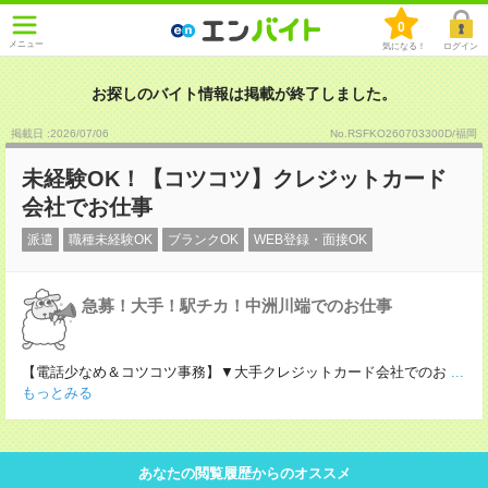
0
メニュー
気になる！
ログイン
お探しのバイト情報は掲載が終了しました。
掲載日 :2026
/
07
/
06
No.RSFKO260703300D/福岡
未経験OK！【コツコツ】クレジットカード
会社でお仕事
派遣
職種未経験OK
ブランクOK
WEB登録・面接OK
急募！大手！駅チカ！中洲川端でのお仕事
【電話少なめ＆コツコツ事務】▼大手クレジットカード会社でのお
...
もっとみる
あなたの閲覧履歴からのオススメ