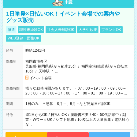
未読
1日単発×日払いOK！イベント会場での案内や
グッズ販売
派遣
職種未経験OK
社会人未経験OK
大学生歓迎
ブランクOK
WEB登録・面接OK
時給1241円
給与
福岡市博多区
勤務地
呉服町(福岡県)駅から徒歩15分
/
福岡空港(鉄道)駅から自転車
10分
/
天神駅
/
…
イベント会場
様々な勤務時間があります。 ・07：00～19：00 ・09：00～
勤務時間
23：00 ・10：00～17：00 ・17：00～01：00 ・19：00～
03：00 etc イベント・ライブの開催時間によって変わりま
す。
1日のみ ＊急募：8月～、9月～など開始日相談OK
期間
週1日からOK
/
日払いOK
/
履歴書不要
/
40～50代活躍中
/
副
特徴
業・WワークOK
/
シフト勤務
/
10名以上の大量募集
/
電話対応
なし