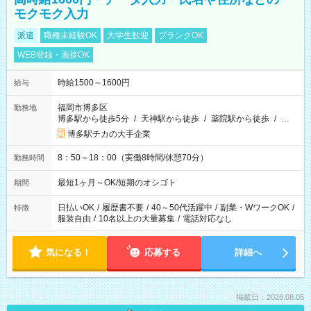
モクモク入力
派遣
職種未経験OK
大学生歓迎
ブランクOK
WEB登録・面接OK
時給1500～1600円
給与
福岡市博多区
勤務地
博多駅から徒歩5分
/
天神駅から徒歩
/
薬院駅から徒歩
/
…
博多駅チカの大手企業
8：50～18：00（実働8時間/休憩70分）
勤務時間
最短1ヶ月～OK/短期のオシゴト
期間
日払いOK
/
履歴書不要
/
40～50代活躍中
/
副業・WワークOK
/
特徴
服装自由
/
10名以上の大量募集
/
電話対応なし
気になる！
応募する
詳細へ
掲載日：2026.08.05