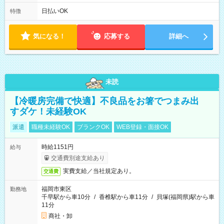
は固定休です／GW、お盆、年末年始等、長期休暇有り！） ・
ワンシフト！ ・残業ほぼナシ（0～5h/月）
日払いOK
特徴
気になる！
応募する
詳細へ
未読
【冷暖房完備で快適】不良品をお箸でつまみ出
すダケ！未経験OK
派遣
職種未経験OK
ブランクOK
WEB登録・面接OK
時給1151円
給与
交通費別途支給あり
実費支給／当社規定あり。
交通費
福岡市東区
勤務地
千早駅から車10分
/
香椎駅から車11分
/
貝塚(福岡県)駅から車
11分
商社・卸