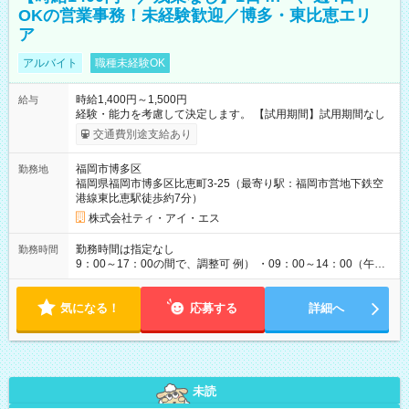
OKの営業事務！未経験歓迎／博多・東比恵エリ
ア
アルバイト
職種未経験OK
時給1,400円～1,500円
給与
経験・能力を考慮して決定します。 【試用期間】試用期間なし
交通費別途支給あり
福岡市博多区
勤務地
福岡県福岡市博多区比恵町3-25（最寄り駅：福岡市営地下鉄空
港線東比恵駅徒歩約7分）
株式会社ティ・アイ・エス
勤務時間は指定なし
勤務時間
9：00～17：00の間で、調整可 例） ・09：00～14：00（午後
からは家事に） ・10：00～16：00（朝はゆっくりスタート）
・13：00～17：00（午後から短時間で） ◎週4日～5日程度の
気になる！
勤務で、ご希望に合わせて調整します。 ◎今週は子供の行事
応募する
詳細へ
で…といったお休みも、お気軽にご相談ください。
未読