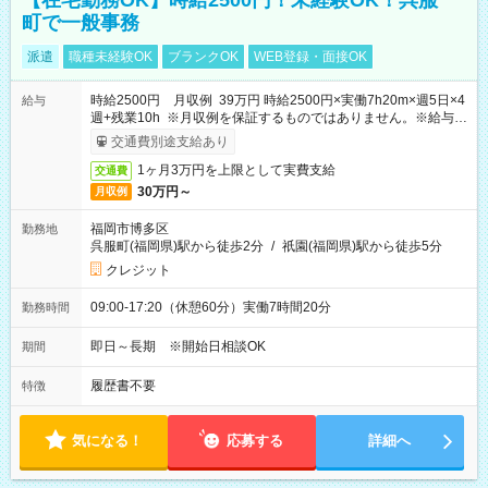
【在宅勤務OK】時給2500円！未経験OK！呉服
町で一般事務
派遣
職種未経験OK
ブランクOK
WEB登録・面接OK
時給2500円 月収例 39万円 時給2500円×実働7h20m×週5日×4
給与
週+残業10h ※月収例を保証するものではありません。※給与即
受取りサービス利用可（利用条件有）
交通費別途支給あり
1ヶ月3万円を上限として実費支給
交通費
30万円～
月収例
福岡市博多区
勤務地
呉服町(福岡県)駅から徒歩2分
/
祇園(福岡県)駅から徒歩5分
クレジット
09:00-17:20（休憩60分）実働7時間20分
勤務時間
即日～長期 ※開始日相談OK
期間
履歴書不要
特徴
気になる！
応募する
詳細へ