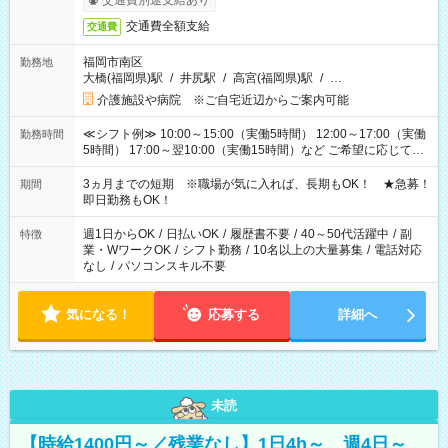
交通費別途支給あり
交通費全額支給
交通費
福岡市南区
勤務地
大橋(福岡県)駅
/
井尻駅
/
高宮(福岡県)駅
/
…
介護施設や病院 ※ご自宅近辺からご案内可能
≪シフト例≫ 10:00～15:00（実働5時間） 12:00～17:00（実働
勤務時間
5時間） 17:00～翌10:00（実働15時間）など ご希望に応じて、
働く時間は調整できます！ お気軽に担当へ相談ください！
3ヵ月までの短期 ※職場が気に入れば、長期もOK！ ★急募！
期間
即日勤務もOK！
週1日からOK
/
日払いOK
/
履歴書不要
/
40～50代活躍中
/
副
特徴
業・WワークOK
/
シフト勤務
/
10名以上の大量募集
/
電話対応
なし
/
パソコンスキル不要
気になる！
応募する
詳細へ
未読
【時給1400円～／残業なし】1日4h～、週4日～