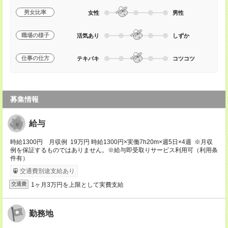
男女比率
女性
男性
職場の様子
活気あり
しずか
仕事の仕方
テキパキ
コツコツ
募集情報
給与
時給1300円 月収例 19万円 時給1300円×実働7h20m×週5日×4週 ※月収
例を保証するものではありません。※給与即受取りサービス利用可（利用条
件有）
交通費別途支給あり
1ヶ月3万円を上限として実費支給
交通費
勤務地