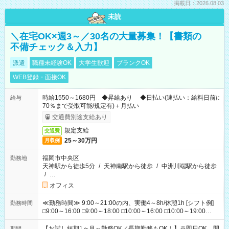
掲載日：2026.08.03
未読
＼在宅OK×週3～／30名の大量募集！【書類の
不備チェック＆入力】
派遣
職種未経験OK
大学生歓迎
ブランクOK
WEB登録・面接OK
時給1550～1680円 ◆昇給あり ◆日払い(速払い：給料日前に
給与
70％まで受取可能/規定有)＋月払い
交通費別途支給あり
規定支給
交通費
25～30万円
月収例
福岡市中央区
勤務地
天神駅から徒歩5分
/
天神南駅から徒歩
/
中洲川端駅から徒歩
/
…
オフィス
≪勤務時間≫ 9:00～21:00の内、実働4～8h/休憩1h [シフト例]
勤務時間
□9:00～16:00 □9:00～18:00 □10:00～16:00 □10:00～19:00
□11:00～20:00 □12:00～19:00 □12:00～21:00 □16:00～21:00
□17:00～21:00 ◆勤務時間固定の相談OK ◆上記以外の勤務時間
【お試し短期1ヶ月～勤務OK／長期勤務もOK！】※即日OK 開
期間