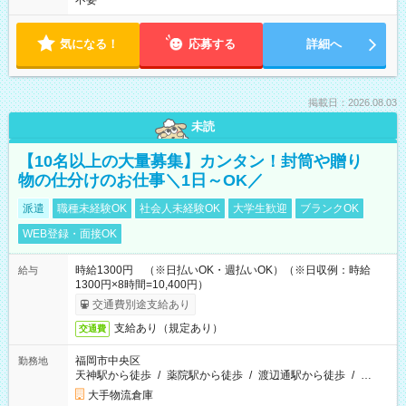
不要
気になる！
応募する
詳細へ
掲載日：2026.08.03
未読
【10名以上の大量募集】カンタン！封筒や贈り
物の仕分けのお仕事＼1日～OK／
派遣
職種未経験OK
社会人未経験OK
大学生歓迎
ブランクOK
WEB登録・面接OK
時給1300円 （※日払いOK・週払いOK）（※日収例：時給
給与
1300円×8時間=10,400円）
交通費別途支給あり
支給あり（規定あり）
交通費
福岡市中央区
勤務地
天神駅から徒歩
/
薬院駅から徒歩
/
渡辺通駅から徒歩
/
…
大手物流倉庫