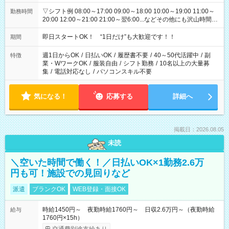
▽シフト例 08:00～17:00 09:00～18:00 10:00～19:00 11:00～
勤務時間
20:00 12:00～21:00 21:00～翌6:00...などその他にも沢山時間が
ございます！ 基本は実働8時間（休憩1時間）がメインですが、
他にもご希望があればご相談ください！
即日スタートOK！ “1日だけ”も大歓迎です！！
期間
週1日からOK
/
日払いOK
/
履歴書不要
/
40～50代活躍中
/
副
特徴
業・WワークOK
/
服装自由
/
シフト勤務
/
10名以上の大量募
集
/
電話対応なし
/
パソコンスキル不要
気になる！
応募する
詳細へ
掲載日：2026.08.05
未読
＼空いた時間で働く！／日払いOK×1勤務2.6万
円も可！施設での見回りなど
派遣
ブランクOK
WEB登録・面接OK
時給1450円～ 夜勤時給1760円～ 日収2.6万円～（夜勤時給
給与
1760円×15h）