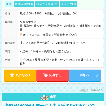
派遣
職種未経験OK
社会人未経験OK
ブランクOK
時給1600～1800 ★日払い・給与前払いOK
給与
福岡市中央区
勤務地
天神駅から徒歩5分
/
天神南駅から徒歩5分
/
博多駅から徒歩5
分
オフィスビル ★最短で翌日給料支払い〇
【シフトは自己申告制】 9～21時の間で1日7h～OK
勤務時間
＜急募＞1か月～・長期など相談ください
期間
日払いOK
/
履歴書不要
/
副業・WワークOK
/
服装自由
/
シフト
特徴
勤務
気になる！
応募する
詳細へ
掲載日：2026.08.04
未読
高時給1600円＊データ入力＊氏名や住所などの