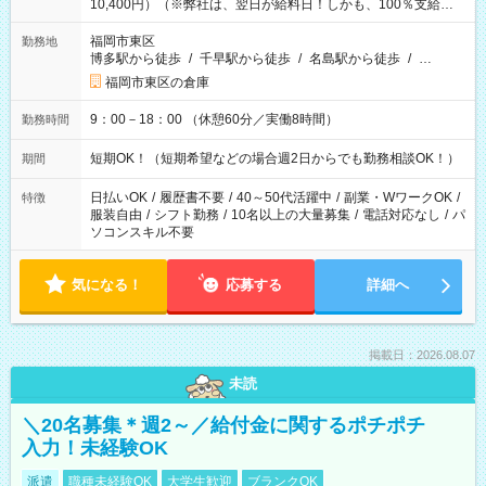
10,400円）（※弊社は、翌日が給料日！しかも、100％支給な
ので働いた分がすぐにもらえる！）
福岡市東区
勤務地
博多駅から徒歩
/
千早駅から徒歩
/
名島駅から徒歩
/
…
福岡市東区の倉庫
9：00－18：00 （休憩60分／実働8時間）
勤務時間
短期OK！（短期希望などの場合週2日からでも勤務相談OK！）
期間
日払いOK
/
履歴書不要
/
40～50代活躍中
/
副業・WワークOK
/
特徴
服装自由
/
シフト勤務
/
10名以上の大量募集
/
電話対応なし
/
パ
ソコンスキル不要
気になる！
応募する
詳細へ
掲載日：2026.08.07
未読
＼20名募集＊週2～／給付金に関するポチポチ
入力！未経験OK
派遣
職種未経験OK
大学生歓迎
ブランクOK