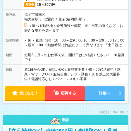
15～20万円
月収例
福岡市城南区
勤務地
福大前駅
/
七隈駅
/
別府(福岡県)駅
/
…
＜選べる勤務地＞介護施設や病院 ※ご自宅の近くなど、お
好きな場所を選べます！
＜例＞ 夜勤（例） 16：00～翌9：00 16：30～翌9：30 17：00
勤務時間
～翌10：00 ※勤務時間は施設によって異なります 「土日祝は休
みたい」 「しっかり稼ぎたい」 「もう少し遅い時間から始めた
い」など ご希望にあったお仕事をご案内いたします。 ※未経験
短期2ヵ月～のお仕事です。開始日はご相談ください！ ★急募
期間
の方の場合は1～2ヶ月間は日中での仕事を経験いただき、 お
です！
仕事に慣れてからの夜勤になります。 ★家庭の都合でお休みが
必要な場合も遠慮なくご相談ください。
週1日からOK
/
日払いOK
/
履歴書不要
/
40～50代活躍中
/
副
特徴
業・WワークOK
/
服装自由
/
シフト勤務
/
10名以上の大量募
集
/
電話対応なし
/
パソコンスキル不要
気になる！
応募する
詳細へ
掲載日：2026.08.07
未読