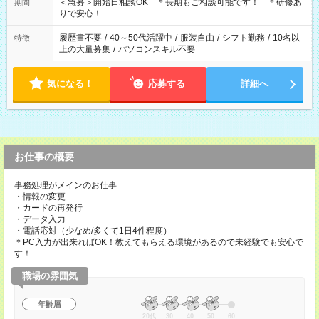
＜急募＞開始日相談OK ＊長期もご相談可能です！ ＊研修あ
期間
りで安心！
履歴書不要
/
40～50代活躍中
/
服装自由
/
シフト勤務
/
10名以
特徴
上の大量募集
/
パソコンスキル不要
気になる！
応募する
詳細へ
お仕事の概要
事務処理がメインのお仕事
・情報の変更
・カードの再発行
・データ入力
・電話応対（少なめ/多くて1日4件程度）
＊PC入力が出来ればOK！教えてもらえる環境があるので未経験でも安心で
す！
職場の雰囲気
年齢層
20代
30
40
50
60