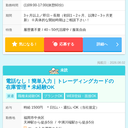
(1)09:00-17:00(休憩60分)
勤務時間
3ヶ月以上／即日～長期（初回1～2ヶ月、以降2～3ヶ月更
期間
新） ※具体的な開始時期はご相談下さい！
履歴書不要
/
40～50代活躍中
/
服装自由
特徴
気になる！
応募する
詳細へ
掲載日：2026.08.02
未読
電話なし！簡単入力｜トレーディングカードの
在庫管理＊未経験OK
派遣
職種未経験OK
ブランクOK
WEB登録・面接OK
時給 1500円 ＊日払い・週払いOK（当社規定）
給与
福岡市中央区
勤務地
天神駅から徒歩5分
/
中洲川端駅から徒歩5分