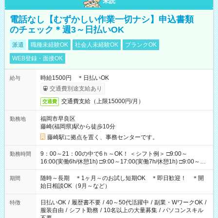
未読
電話なし【むずかしい作業一切ナシ】申込書類
のチェック＊週3～日払いOK
派遣
職種未経験OK
社会人未経験OK
ブランクOK
WEB登録・面接OK
時給1500円 ＊日払いOK
給与
交通費別途支給あり
交通費支給（上限15000円/月）
交通費
福岡市早良区
勤務地
藤崎(福岡県)駅から徒歩10分
藤崎駅に拠点を置く、事務センターです。
9：00～21：00の中で6ｈ～OK！ ＜シフト例＞ □9:00～
勤務時間
16:00(実働6h/休憩1h) □9:00～17:00(実働7h/休憩1h) □9:00～
18:00(実働8h/休憩1h) □10:00～18:00(実働8h/休憩1h) □10:00～
19:00(実働8h/休憩1h) □11:00～20:00(実働8h/休憩1h) □13:00～
随時～長期 ＊1ヶ月～のお試し短期OK ＊即日歓迎！ ＊開
期間
21:00(実働7h/休憩1h) ＊選べる時間帯 ＊時間固定OK
始日相談OK（9月～など）
日払いOK
/
履歴書不要
/
40～50代活躍中
/
副業・WワークOK
/
特徴
服装自由
/
シフト勤務
/
10名以上の大量募集
/
パソコンスキル