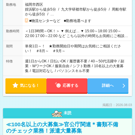
福岡市西区
勤務地
姪浜駅から徒歩5分
/
九大学研都市駅から徒歩5分
/
周船寺駅
から徒歩5分
/
…
■物流センターなど ■勤務地選べます
＜1日3時間～OK！＞ ▼ 例えば… ▼ 15:00～18:00 15:00～
勤務時間
22:00 17:00～22:00 など こちら以外の時間もお気軽にご相談く
ださい！
単発1日～！ ★勤務開始日や期間はお気軽にご相談くださ
期間
い！ ＃8月～ ＃9月～
週1日からOK
/
日払いOK
/
履歴書不要
/
40～50代活躍中
/
副
特徴
業・WワークOK
/
服装自由
/
シフト勤務
/
10名以上の大量募
集
/
電話対応なし
/
パソコンスキル不要
気になる！
応募する
詳細へ
掲載日：2026.08.03
未読
≪100名以上の大募集≫官公庁関連＊書類不備
のチェック業務！派遣大量募集