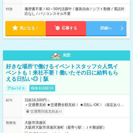
履歴書不要
/
40～50代活躍中
/
服装自由
/
シフト勤務
/
電話対
特徴
応なし
/
パソコンスキル不要
気になる！
応募する
詳細へ
未読
好きな場所で働けるイベントスタッフ☆人気イ
ベントも！来社不要！働いたその日に給料もら
える日払い◎｜阪
アルバイト
職種未経験OK
日給16,500円～
給与
＋交通費支給 ★交通費全額支給！ ★日払いOK！（規定あり） ┗
働いたその日に現金GET♪ お仕事後はコンビニATMから 日払
交通費別途支給あり
い分を引き落とせます！ 【試用期間】試用期間なし
大阪市浪速区
勤務地
大阪府大阪市浪速区湊町（最寄り駅：ＪＲ難波駅）