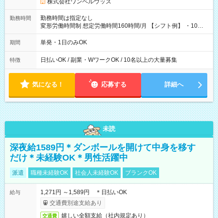
株式会社ワンベルウッズ
勤務時間は指定なし
勤務時間
変形労働時間制 想定労働時間160時間/月 【シフト例】 ・10：
00～20：00
単発・1日のみOK
期間
日払いOK / 副業・WワークOK / 10名以上の大量募集
特徴
気になる！
応募する
詳細へ
未読
深夜給1589円＊ダンボールを開けて中身を移す
だけ＊未経験OK＊男性活躍中
派遣
職種未経験OK
社会人未経験OK
ブランクOK
1,271円 ～1,589円 ＊日払いOK
給与
交通費別途支給あり
嬉しい全額支給（社内規定あり）
交通費