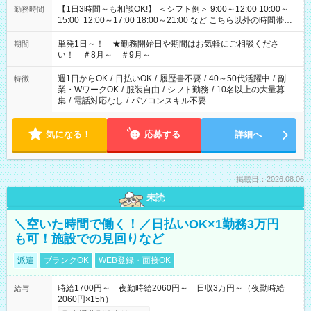
【1日3時間～も相談OK!】 ＜シフト例＞ 9:00～12:00 10:00～
勤務時間
15:00 12:00～17:00 18:00～21:00 など こちら以外の時間帯も
お気軽にご相談ください！
単発1日～！ ★勤務開始日や期間はお気軽にご相談くださ
期間
い！ ＃8月～ ＃9月～
週1日からOK
/
日払いOK
/
履歴書不要
/
40～50代活躍中
/
副
特徴
業・WワークOK
/
服装自由
/
シフト勤務
/
10名以上の大量募
集
/
電話対応なし
/
パソコンスキル不要
気になる！
応募する
詳細へ
掲載日：2026.08.06
未読
＼空いた時間で働く！／日払いOK×1勤務3万円
も可！施設での見回りなど
派遣
ブランクOK
WEB登録・面接OK
時給1700円～ 夜勤時給2060円～ 日収3万円～（夜勤時給
給与
2060円×15h）