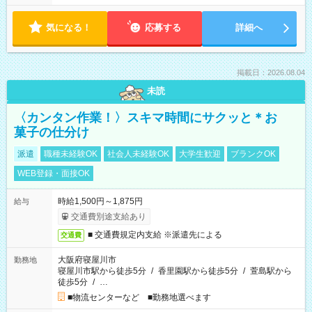
気になる！
応募する
詳細へ
掲載日：2026.08.04
未読
〈カンタン作業！〉スキマ時間にサクッと＊お
菓子の仕分け
派遣
職種未経験OK
社会人未経験OK
大学生歓迎
ブランクOK
WEB登録・面接OK
時給1,500円～1,875円
給与
交通費別途支給あり
■ 交通費規定内支給 ※派遣先による
交通費
大阪府寝屋川市
勤務地
寝屋川市駅から徒歩5分
/
香里園駅から徒歩5分
/
萱島駅から
徒歩5分
/
…
■物流センターなど ■勤務地選べます