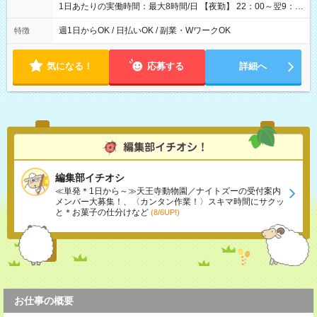
1日あたりの実働時間：最大8時間/日 【夜勤】 22：00～翌9：
00 ※週1日～OK ／ 夜勤専従 ＊＊ 勤務時間例 ＊＊ ■22時か
ら翌7時 ■23時から翌8時 ■24時から翌9時 など ※上記の時間
週1日からOK / 日払いOK / 副業・WワークOK
特徴
内で8時間勤務（休憩1時間）ご利用者様により、時間は異なり
ます。 ※曜日固定（毎週同じ曜日での勤務となります）
気になる！
応募する
詳細へ
編集部イチオシ
≪単発＊1日から～≫天王寺動物園／ナイトズーの受付案内
メンバー大募集！、〈カンタン作業！〉スキマ時間にサクッ
と＊お菓子の仕分けなど
(8/6UP!)
お仕事の概要