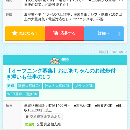
【現在も積極採用中！急募！】2カ月～ ■ご応募から最短2～3
期間
の方へ 今ご覧のお仕事で希望する勤務時間と、もう1つのお仕事
日後の就業も相談可能です！
の勤務時間。 合計で週40時間を超える場合は応募できません。
履歴書不要
/
40～50代活躍中
/
服装自由
/
シフト勤務
/
10名以
特徴
上の大量募集
/
電話対応なし
/
パソコンスキル不要
気になる！
応募する
詳細へ
掲載日：2026.08.03
未読
【オープニング募集】おばあちゃんのお散歩付
き添いも仕事の1つ
派遣
職種未経験OK
社会人未経験OK
ブランクOK
WEB登録・面接OK
無資格未経験：時給1400円～ ■週払いOK ■扶養内OK ■日
給与
収1万1200円以上
交通費別途支給あり
交通費全額支給
交通費