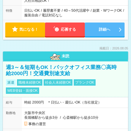
入社日相談OK！
日払いOK
/
履歴書不要
/
40～50代活躍中
/
副業・WワークOK
/
特徴
服装自由
/
電話対応なし
気になる！
応募する
詳細へ
掲載日：2026.08.05
未読
週3～＆短期もOK！バックオフィス業務〇高時
給2000円！交通費別途支給
派遣
職種未経験OK
社会人未経験OK
ブランクOK
WEB登録・面接OK
時給 2000円 ＊日払い・週払いOK（当社規定）
給与
大阪市中央区
勤務地
長堀橋駅から徒歩3分
/
心斎橋駅から徒歩10分
事務の運営