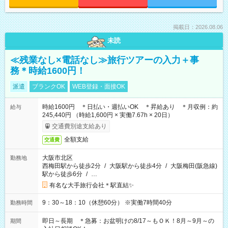
掲載日：2026.08.06
未読
≪残業なし×電話なし≫旅行ツアーの入力＋事
務＊時給1600円！
派遣
ブランクOK
WEB登録・面接OK
時給1600円 ＊日払い・週払いOK ＊昇給あり ＊月収例：約
給与
245,440円 （時給1,600円 × 実働7.67h × 20日）
交通費別途支給あり
全額支給
交通費
大阪市北区
勤務地
西梅田駅から徒歩2分
/
大阪駅から徒歩4分
/
大阪梅田(阪急線)
駅から徒歩6分
/
…
有名な大手旅行会社＊駅直結✨
9：30～18：10（休憩60分） ※実働7時間40分
勤務時間
即日～長期 ＊急募：お盆明けの8/17～もＯＫ！8月～9月～の
期間