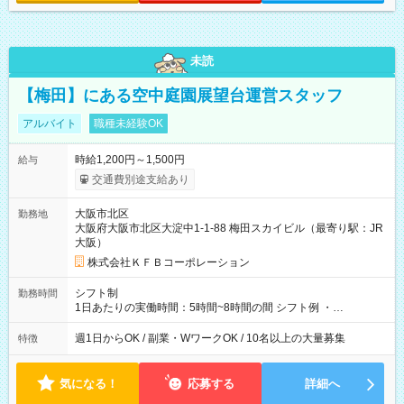
未読
【梅田】にある空中庭園展望台運営スタッフ
アルバイト
職種未経験OK
時給1,200円～1,500円
給与
交通費別途支給あり
大阪市北区
勤務地
大阪府大阪市北区大淀中1-1-88 梅田スカイビル（最寄り駅：JR
大阪）
株式会社ＫＦＢコーポレーション
シフト制
勤務時間
1日あたりの実働時間：5時間~8時間の間 シフト例 ・
9:30~18:00 実働7.5時間 ・9:30~14:30 実働5時間 ・
16:00~21:30 実働5.5時間
週1日からOK / 副業・WワークOK / 10名以上の大量募集
特徴
気になる！
応募する
詳細へ