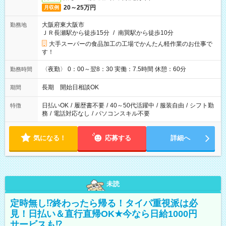
20～25万円
月収例
大阪府東大阪市
勤務地
ＪＲ長瀬駅から徒歩15分
/
南巽駅から徒歩10分
大手スーパーの食品加工の工場でかんたん軽作業のお仕事で
す！
〈夜勤〉 0：00～翌8：30 実働：7.5時間 休憩：60分
勤務時間
長期 開始日相談OK
期間
日払いOK
/
履歴書不要
/
40～50代活躍中
/
服装自由
/
シフト勤
特徴
務
/
電話対応なし
/
パソコンスキル不要
気になる！
応募する
詳細へ
未読
定時無し⁉終わったら帰る！タイパ重視派は必
見！日払い＆直行直帰OK★今なら日給1000円
サービスも⁉