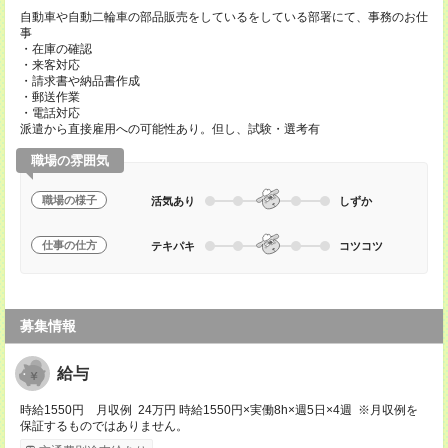
自動車や自動二輪車の部品販売をしているをしている部署にて、事務のお仕
事
・在庫の確認
・来客対応
・請求書や納品書作成
・郵送作業
・電話対応
派遣から直接雇用への可能性あり。但し、試験・選考有
職場の雰囲気
職場の様子
活気あり
しずか
仕事の仕方
テキパキ
コツコツ
募集情報
給与
時給1550円 月収例 24万円 時給1550円×実働8h×週5日×4週 ※月収例を
保証するものではありません。