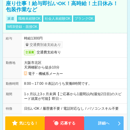
座り仕事！給与即払いOK！高時給！土日休み！
包装作業など
派遣
職種未経験OK
社会人未経験OK
ブランクOK
WEB登録・面接OK
時給1300円
給与
交通費別途支給あり
交通費支給有り
交通費
大阪市北区
勤務地
天満橋駅から徒歩10分
電子・機械系メーカー
8:00～17:00 ※表記のうち実働8時間です。
勤務時間
1ヶ月以上3ヶ月未満【ご応募から1週間以内(最短2日目)のスピ
期間
ード就業が可能】即日～
日払いOK
/
履歴書不要
/
電話対応なし
/
パソコンスキル不要
特徴
気になる！
応募する
詳細へ