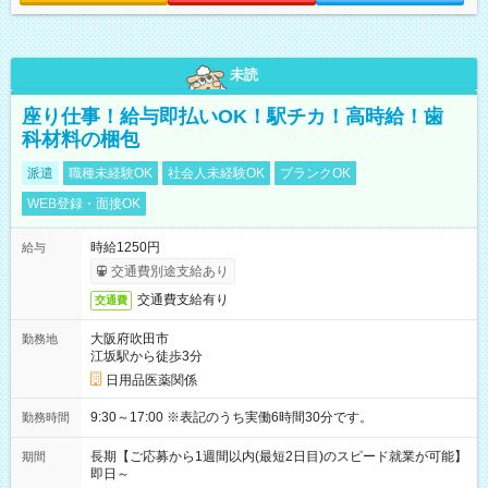
未読
座り仕事！給与即払いOK！駅チカ！高時給！歯
科材料の梱包
派遣
職種未経験OK
社会人未経験OK
ブランクOK
WEB登録・面接OK
時給1250円
給与
交通費別途支給あり
交通費支給有り
交通費
大阪府吹田市
勤務地
江坂駅から徒歩3分
日用品医薬関係
9:30～17:00 ※表記のうち実働6時間30分です。
勤務時間
長期【ご応募から1週間以内(最短2日目)のスピード就業が可能】
期間
即日～