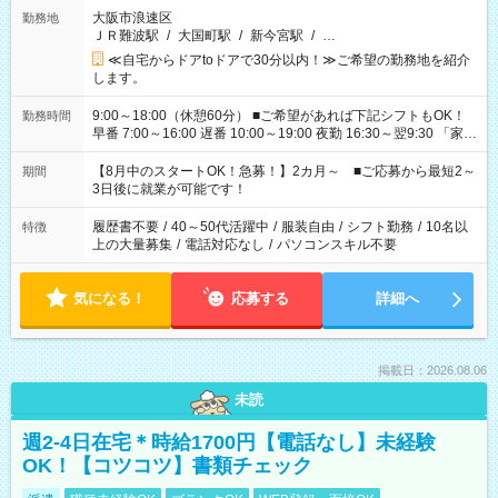
大阪市浪速区
勤務地
ＪＲ難波駅
/
大国町駅
/
新今宮駅
/
…
≪自宅からドアtoドアで30分以内！≫ご希望の勤務地を紹介
します。
9:00～18:00（休憩60分） ■ご希望があれば下記シフトもOK！
勤務時間
早番 7:00～16:00 遅番 10:00～19:00 夜勤 16:30～翌9:30 「家族
と休みを合わせたい」 「余裕を持って夕飯の準備がしたい」
「できれば残業はしたくない」 など、ご希望を教えてください
【8月中のスタートOK！急募！】2カ月～ ■ご応募から最短2～
期間
ね。 ※Wワーク希望の方へ 今ご覧のお仕事で希望する勤務時間
3日後に就業が可能です！
と、もう1つのお仕事の勤務時間。 合計で週40時間を超える場
合は応募できません。
履歴書不要
/
40～50代活躍中
/
服装自由
/
シフト勤務
/
10名以
特徴
上の大量募集
/
電話対応なし
/
パソコンスキル不要
気になる！
応募する
詳細へ
掲載日：2026.08.06
未読
週2-4日在宅＊時給1700円【電話なし】未経験
OK！【コツコツ】書類チェック