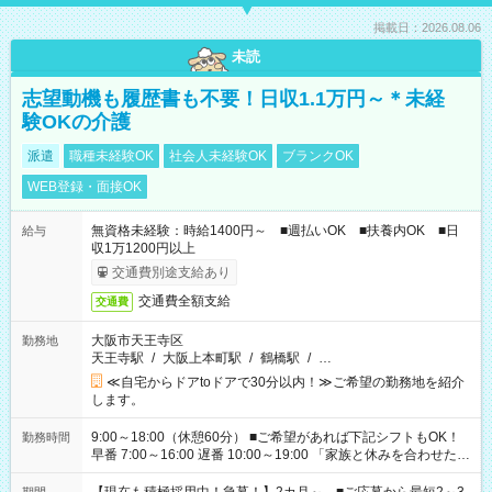
掲載日：2026.08.06
未読
志望動機も履歴書も不要！日収1.1万円～＊未経
験OKの介護
派遣
職種未経験OK
社会人未経験OK
ブランクOK
WEB登録・面接OK
無資格未経験：時給1400円～ ■週払いOK ■扶養内OK ■日
給与
収1万1200円以上
交通費別途支給あり
交通費全額支給
交通費
大阪市天王寺区
勤務地
天王寺駅
/
大阪上本町駅
/
鶴橋駅
/
…
≪自宅からドアtoドアで30分以内！≫ご希望の勤務地を紹介
します。
9:00～18:00（休憩60分） ■ご希望があれば下記シフトもOK！
勤務時間
早番 7:00～16:00 遅番 10:00～19:00 「家族と休みを合わせた
い」 「余裕を持って夕飯の準備がしたい」 「できれば残業はし
たくない」 など、ご希望を教えてくださいね。 ※Wワーク希望