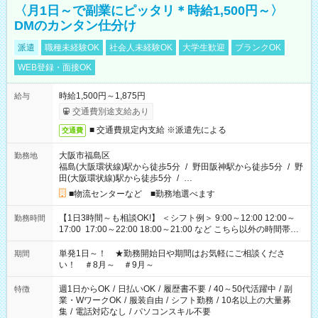
〈月1日～で副業にピッタリ＊時給1,500円～〉
DMのカンタン仕分け
派遣
職種未経験OK
社会人未経験OK
大学生歓迎
ブランクOK
WEB登録・面接OK
時給1,500円～1,875円
給与
交通費別途支給あり
■ 交通費規定内支給 ※派遣先による
交通費
大阪市福島区
勤務地
福島(大阪環状線)駅から徒歩5分
/
野田阪神駅から徒歩5分
/
野
田(大阪環状線)駅から徒歩5分
/
…
■物流センターなど ■勤務地選べます
【1日3時間～も相談OK!】 ＜シフト例＞ 9:00～12:00 12:00～
勤務時間
17:00 17:00～22:00 18:00～21:00 など こちら以外の時間帯も
お気軽にご相談ください！
単発1日～！ ★勤務開始日や期間はお気軽にご相談くださ
期間
い！ ＃8月～ ＃9月～
週1日からOK
/
日払いOK
/
履歴書不要
/
40～50代活躍中
/
副
特徴
業・WワークOK
/
服装自由
/
シフト勤務
/
10名以上の大量募
集
/
電話対応なし
/
パソコンスキル不要