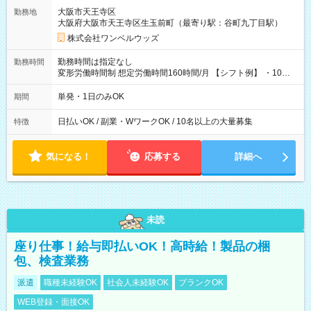
大阪市天王寺区
勤務地
大阪府大阪市天王寺区生玉前町（最寄り駅：谷町九丁目駅）
株式会社ワンベルウッズ
勤務時間は指定なし
勤務時間
変形労働時間制 想定労働時間160時間/月 【シフト例】 ・10：
00～20：00
単発・1日のみOK
期間
日払いOK / 副業・WワークOK / 10名以上の大量募集
特徴
気になる！
応募する
詳細へ
未読
座り仕事！給与即払いOK！高時給！製品の梱
包、検査業務
派遣
職種未経験OK
社会人未経験OK
ブランクOK
WEB登録・面接OK