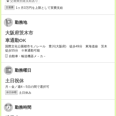
交通費別途支給あり
1ヶ月3万円を上限として実費支給
交通費
勤務地
大阪府茨木市
車通勤OK
国際文化公園都市モノレール 豊川(大阪府) 徒歩49分 東海道線 茨木
徒歩55分 ※車通勤可能
自動車・輸送機器メ－カ－
勤務曜日
土日祝休
月～金／週4～5日の間で選択可
土日休み
休日休暇
勤務時間