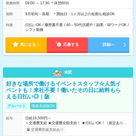
09:00 ～ 17:30 ＊休憩60分
勤務時間
9月初旬～長期 ＊開始日・1ヶ月以上の短期も相談OK
期間
日払いOK
/
履歴書不要
/
40～50代活躍中
/
副業・WワークOK
/
特徴
シフト勤務
気になる！
応募する
詳細へ
未読
好きな場所で働けるイベントスタッフ☆人気イ
ベントも！来社不要！働いたその日に給料もら
える日払い◎｜阪
アルバイト
職種未経験OK
日給16,500円～
給与
＋交通費支給 ★交通費全額支給！ ★日払いOK！（規定あり） ┗
働いたその日に現金GET♪ お仕事後はコンビニATMから 日払
交通費別途支給あり
い分を引き落とせます！ 【試用期間】試用期間なし