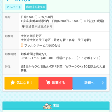
アルバイト
職種未経験OK
日給6,500円～25,500円
給与
1現場/実働4時間以内 日給6.500円～8.500円 ※上記は1現場(実
働4時間以内)あたりの給与です ※基本は1日あたり2現場(実働8
交通費別途支給あり
時間以内)をお任せします。その場合の支給額は日給1,3000円で
す ★研修期間20日間は「1現場/実働4時間以内 日給6.000円
大阪市阿倍野区
勤務地
～」ですが、今なら初出勤をした人は採用祝いで【日給+1.000
大阪府大阪市天王寺区（最寄り駅：各線 天王寺駅）
円】のボーナスが！★（その他待遇に変更ありません） 現場に
よっては早く終わることもあり！ その場合も給与金額は変わり
ファルクサービス株式会社
ません！ ≪給与例≫ ・週1日勤務 ㈪～㈮は本業のため㈯のみ
1現場/6.500×2現場＝日給13.000円×4日 ＝月給52.000円 ・週6
勤務時間は指定なし
勤務時間
日でレギュラー勤務(勤続1年) 1現場/7.200×2現場＝日給14.400
08:00～17:00（4H～8H 現場による） 【ここがポイント】 ◆
円×24日 ＝月給345.600円 ☆さらに「3現場の日」「夜勤に出
給与の日給保障あり！ 「4時間の現場」が「1時間」で終わった
る」などをして月に40万以上を稼ぐ人も☆ ◆支払い方法：日払
時も給料変わらず！ 「4時間の現場」のお給料をお支払いします
週1日からOK / 日払いOK / 副業・WワークOK / 10名以上の大量
特徴
い・週払い・月3回払いが選択可能 【試用期間】試用期間なし
♪ 1日にたくさんの現場をこなせば、高収入を実現可能！
募集
気になる！
応募する
詳細へ
未読