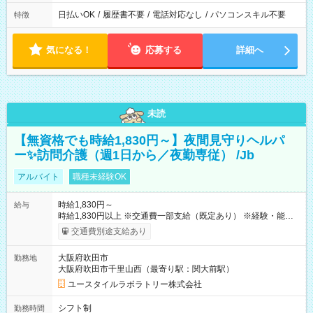
日払いOK
/
履歴書不要
/
電話対応なし
/
パソコンスキル不要
特徴
気になる！
応募する
詳細へ
未読
【無資格でも時給1,830円～】夜間見守りヘルパ
ー✨訪問介護（週1日から／夜勤専従） /Jb
アルバイト
職種未経験OK
時給1,830円～
給与
時給1,830円以上 ※交通費一部支給（既定あり） ※経験・能力を
考慮して決定します 【収入例】 週1回勤務の場合：1,830円×8時
交通費別途支給あり
間×4回=5万8,560円 週3回勤務の場合：1,830円×8時間×12回
=17万5,680円 【試用期間】試用期間あり 試用期間の長さ：2ヶ
大阪府吹田市
勤務地
月 ※ 雇用形態と給与に、本採用時と異なる部分があります。 雇
大阪府吹田市千里山西（最寄り駅：関大前駅）
用形態：本採用時と同じです。 給与：時給 1,610円以上
ユースタイルラボラトリー株式会社
シフト制
勤務時間