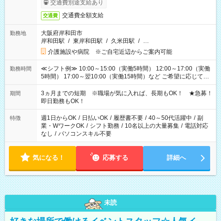
交通費別途支給あり
交通費全額支給
交通費
大阪府岸和田市
勤務地
岸和田駅
/
東岸和田駅
/
久米田駅
/
…
介護施設や病院 ※ご自宅近辺からご案内可能
≪シフト例≫ 10:00～15:00（実働5時間） 12:00～17:00（実働
勤務時間
5時間） 17:00～翌10:00（実働15時間）など ご希望に応じて、
働く時間は調整できます！ お気軽に担当へ相談ください！
3ヵ月までの短期 ※職場が気に入れば、長期もOK！ ★急募！
期間
即日勤務もOK！
週1日からOK
/
日払いOK
/
履歴書不要
/
40～50代活躍中
/
副
特徴
業・WワークOK
/
シフト勤務
/
10名以上の大量募集
/
電話対応
なし
/
パソコンスキル不要
気になる！
応募する
詳細へ
未読