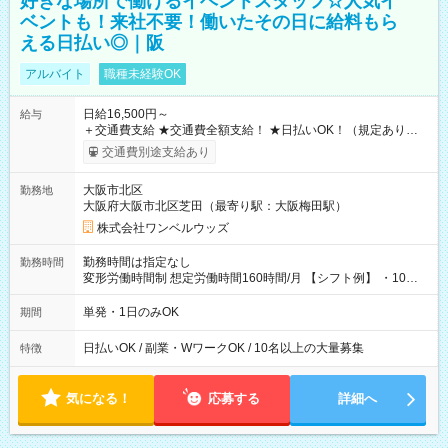
好きな場所で働けるイベントスタッフ☆人気イ
ベントも！来社不要！働いたその日に給料もら
える日払い◎｜阪
アルバイト
職種未経験OK
日給16,500円～
給与
＋交通費支給 ★交通費全額支給！ ★日払いOK！（規定あり） ┗
働いたその日に現金GET♪ お仕事後はコンビニATMから 日払
交通費別途支給あり
い分を引き落とせます！ 【試用期間】試用期間なし
大阪市北区
勤務地
大阪府大阪市北区芝田（最寄り駅：大阪梅田駅）
株式会社ワンベルウッズ
勤務時間は指定なし
勤務時間
変形労働時間制 想定労働時間160時間/月 【シフト例】 ・10：
00～20：00
単発・1日のみOK
期間
日払いOK / 副業・WワークOK / 10名以上の大量募集
特徴
気になる！
応募する
詳細へ