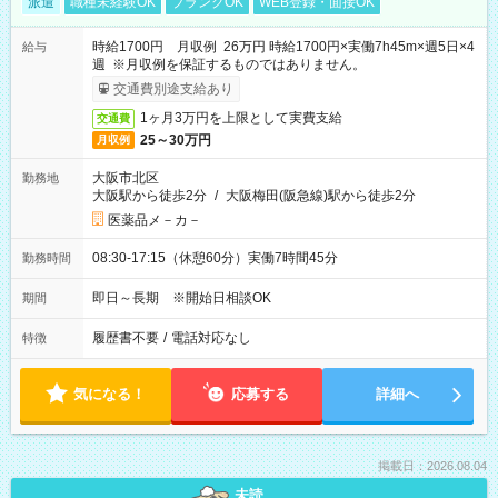
派遣
職種未経験OK
ブランクOK
WEB登録・面接OK
時給1700円 月収例 26万円 時給1700円×実働7h45m×週5日×4
給与
週 ※月収例を保証するものではありません。
交通費別途支給あり
1ヶ月3万円を上限として実費支給
交通費
25～30万円
月収例
大阪市北区
勤務地
大阪駅から徒歩2分
/
大阪梅田(阪急線)駅から徒歩2分
医薬品メ－カ－
08:30-17:15（休憩60分）実働7時間45分
勤務時間
即日～長期 ※開始日相談OK
期間
履歴書不要
/
電話対応なし
特徴
気になる！
応募する
詳細へ
掲載日：2026.08.04
未読