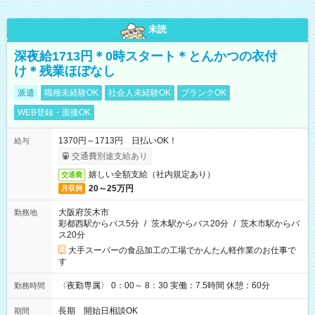
未読
深夜給1713円＊0時スタート＊とんかつの衣付
け＊残業ほぼなし
派遣
職種未経験OK
社会人未経験OK
ブランクOK
WEB登録・面接OK
1370円～1713円 日払いOK！
給与
交通費別途支給あり
嬉しい全額支給（社内規定あり）
交通費
20～25万円
月収例
大阪府茨木市
勤務地
彩都西駅からバス5分
/
茨木駅からバス20分
/
茨木市駅からバ
ス20分
大手スーパーの食品加工の工場でかんたん軽作業のお仕事で
す
〈夜勤専属〉 0：00～ 8：30 実働：7.5時間 休憩：60分
勤務時間
長期 開始日相談OK
期間