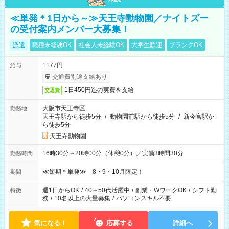
≪単発＊1日から～≫天王寺動物園／ナイトズー
の受付案内メンバー大募集！
派遣
職種未経験OK
社会人未経験OK
大学生歓迎
ブランクOK
1177円
給与
交通費別途支給あり
1日450円迄の実費を支給
交通費
大阪市天王寺区
勤務地
天王寺駅から徒歩5分
/
動物園前駅から徒歩5分
/
新今宮駅か
ら徒歩5分
天王寺動物園
16時30分～20時00分（休憩0分）／実働3時間30分
勤務時間
≪短期＊単発≫ 8・9・10月限定！
期間
週1日からOK
/
40～50代活躍中
/
副業・WワークOK
/
シフト勤
特徴
務
/
10名以上の大量募集
/
パソコンスキル不要
気になる！
応募する
詳細へ