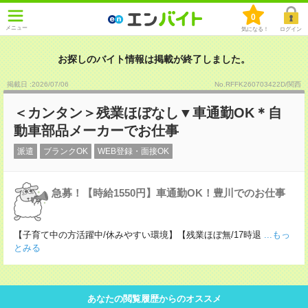
0
メニュー
気になる！
ログイン
お探しのバイト情報は掲載が終了しました。
掲載日 :2026
/
07
/
06
No.RFFK260703422D/関西
＜カンタン＞残業ほぼなし▼車通勤OK＊自
動車部品メーカーでお仕事
派遣
ブランクOK
WEB登録・面接OK
急募！【時給1550円】車通勤OK！豊川でのお仕事
【子育て中の方活躍中/休みやすい環境】【残業ほぼ無/17時退
...もっ
とみる
あなたの閲覧履歴からのオススメ