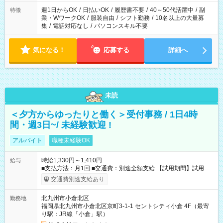
週1日からOK
/
日払いOK
/
履歴書不要
/
40～50代活躍中
/
副
特徴
業・WワークOK
/
服装自由
/
シフト勤務
/
10名以上の大量募
集
/
電話対応なし
/
パソコンスキル不要
気になる！
応募する
詳細へ
未読
＜夕方からゆったりと働く＞受付事務 / 1日4時
間・週3日~/ 未経験歓迎 !
アルバイト
職種未経験OK
時給1,330円～1,410円
給与
■支払方法：月1回 ■交通費：別途全額支給 【試用期間】試用期
間あり 試用期間の長さ：6ヶ月 雇用形態、給与は本採用時と同
交通費別途支給あり
じです。
北九州市小倉北区
勤務地
福岡県北九州市小倉北区京町3-1-1 セントシティ小倉 4F（最寄
り駅：JR線「小倉」駅）