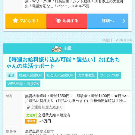
業・WワークOK
/
服装自由
/
シフト勤務
/
10名以上の大量募
集
/
電話対応なし
/
パソコンスキル不要
気になる！
応募する
詳細へ
掲載日：2026.08.06
未読
【毎週お給料振り込み可能＊週払い】おばあち
ゃんの生活サポート
派遣
職種未経験OK
社会人未経験OK
大学生歓迎
ブランクOK
WEB登録・面接OK
無資格未経験：時給1350円～ 経験者：時給1400円～★日払い
給与
／週払い制度あり（月払いも選べます）※稼働開始時は手続き完
了次第のお支払いとなります。
交通費別途支給あり
交通費支給※規定有
交通費
～5万円
月収例
鹿児島県鹿児島市
勤務地