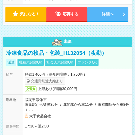
気になる！
応募する
詳細へ
未読
冷凍食品の検品・包装_H132054（夜勤）
派遣
職種未経験OK
社会人未経験OK
ブランクOK
時給1,400円（深夜割増時：1,750円）
給与
交通費別途支給あり
上限あり(月額)30,000円
交通費
福岡県宗像市
勤務地
東郷駅から徒歩35分
/
赤間駅から車11分
/
東福間駅から車8分
/
…
大手食品会社
17:30～翌2:00
勤務時間