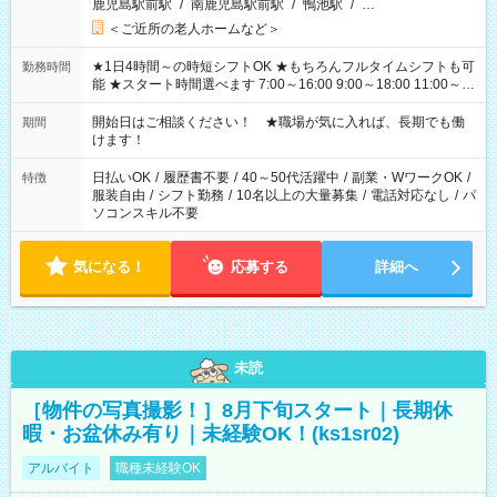
鹿児島駅前駅
/
南鹿児島駅前駅
/
鴨池駅
/
…
＜ご近所の老人ホームなど＞
★1日4時間～の時短シフトOK ★もちろんフルタイムシフトも可
勤務時間
能 ★スタート時間選べます 7:00～16:00 9:00～18:00 11:00～
20:00 など 残業なし！ ※Wワークの場合、他のお仕事と合わせ
週40時間超の就業はご案内できません ※法令に基づき、週20時
開始日はご相談ください！ ★職場が気に入れば、長期でも働
期間
間以上勤務は社会保険への加入対象となります ※労働者派遣法
けます！
（日雇い派遣の原則禁止）により、短時間・短期間の就業はご
案内が難しい場合があります
日払いOK
/
履歴書不要
/
40～50代活躍中
/
副業・WワークOK
/
特徴
服装自由
/
シフト勤務
/
10名以上の大量募集
/
電話対応なし
/
パ
ソコンスキル不要
気になる！
応募する
詳細へ
未読
［物件の写真撮影！］8月下旬スタート｜長期休
暇・お盆休み有り｜未経験OK！(ks1sr02)
アルバイト
職種未経験OK