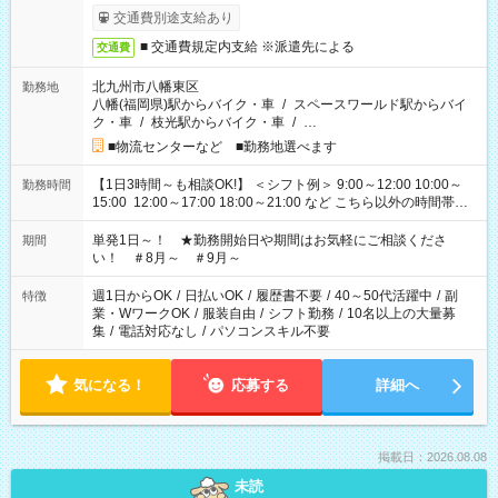
交通費別途支給あり
■ 交通費規定内支給 ※派遣先による
交通費
北九州市八幡東区
勤務地
八幡(福岡県)駅からバイク・車
/
スペースワールド駅からバイ
ク・車
/
枝光駅からバイク・車
/
…
■物流センターなど ■勤務地選べます
【1日3時間～も相談OK!】 ＜シフト例＞ 9:00～12:00 10:00～
勤務時間
15:00 12:00～17:00 18:00～21:00 など こちら以外の時間帯も
お気軽にご相談ください！
単発1日～！ ★勤務開始日や期間はお気軽にご相談くださ
期間
い！ ＃8月～ ＃9月～
週1日からOK
/
日払いOK
/
履歴書不要
/
40～50代活躍中
/
副
特徴
業・WワークOK
/
服装自由
/
シフト勤務
/
10名以上の大量募
集
/
電話対応なし
/
パソコンスキル不要
気になる！
応募する
詳細へ
掲載日：2026.08.08
未読