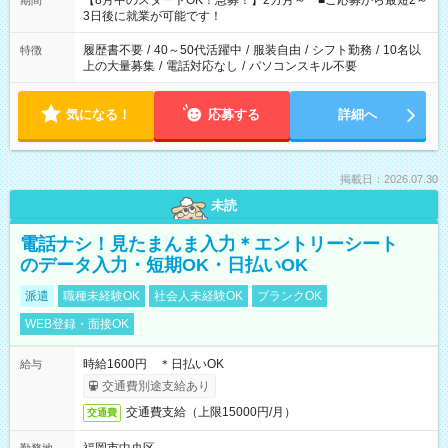
【8月中のスタートOK！急募！】2カ月～ ■ご応募から最短2～
期間
ね。 ※Wワーク希望の方へ 今ご覧のお仕事で希望する勤務時間
3日後に就業が可能です！
と、もう1つのお仕事の勤務時間。 合計で週40時間を超える場
合は応募できません。
履歴書不要
/
40～50代活躍中
/
服装自由
/
シフト勤務
/
10名以
特徴
上の大量募集
/
電話対応なし
/
パソコンスキル不要
気になる！
応募する
詳細へ
掲載日：2026.07.30
未読
電話ナシ！見たまんま入力＊エントリーシート
のデータ入力・短期OK・日払いOK
派遣
職種未経験OK
社会人未経験OK
ブランクOK
WEB登録・面接OK
時給1600円 ＊日払いOK
給与
交通費別途支給あり
交通費支給（上限15000円/月）
交通費