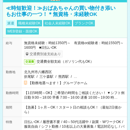
≪時短歓迎！≫おばあちゃんの買い物付き添い
もお仕事の一つ！＊無資格・未経験OK
派遣
職種未経験OK
社会人未経験OK
ブランクOK
WEB登録・面接OK
無資格未経験：時給1350円～ 有資格or経験者：時給1550円～
給与
1600円 ■日払いOK
交通費別途支給あり
交通費全額支給（ガソリン代もOK）
交通費
北九州市八幡西区
勤務地
折尾駅
/
三ケ森駅
/
熊西駅
/
…
【勤務地選べます！】グループホーム
【1日5時間～OK】ご希望の時間をご相談ください！ ▼シフト例
勤務時間
日勤 9:00～18:00 早番 7:00～16:00 遅番 10:00～19:00 時
短 10:00～15:00 上記はあくまで一例です。 「夕方までには帰
宅しておきたい」 「朝はゆっくりのスタートがいい」 「お昼の
【急募】1ヶ月～OK！スタート日の相談もOK！（最短2日後か
期間
時間を有効に使いたい」 など、ご希望があれば教えてください
ら）
ね。
日払いOK
/
履歴書不要
/
40～50代活躍中
/
副業・WワークOK
/
特徴
服装自由
/
シフト勤務
/
10名以上の大量募集
/
電話対応なし
/
パ