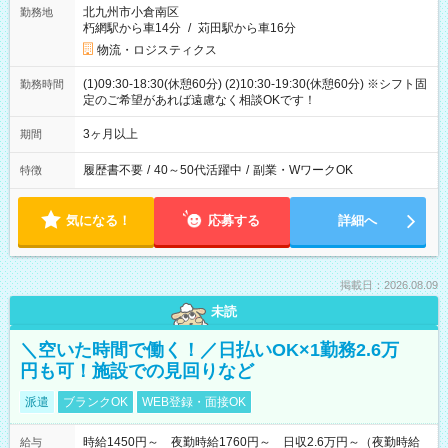
北九州市小倉南区
勤務地
朽網駅から車14分
/
苅田駅から車16分
物流・ロジスティクス
(1)09:30-18:30(休憩60分) (2)10:30-19:30(休憩60分) ※シフト固
勤務時間
定のご希望があれば遠慮なく相談OKです！
3ヶ月以上
期間
履歴書不要
/
40～50代活躍中
/
副業・WワークOK
特徴
気になる！
応募する
詳細へ
掲載日：2026.08.09
未読
＼空いた時間で働く！／日払いOK×1勤務2.6万
円も可！施設での見回りなど
派遣
ブランクOK
WEB登録・面接OK
時給1450円～ 夜勤時給1760円～ 日収2.6万円～（夜勤時給
給与