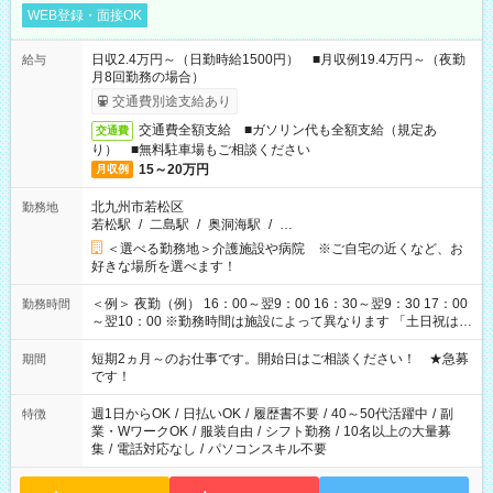
WEB登録・面接OK
日収2.4万円～（日勤時給1500円） ■月収例19.4万円～（夜勤
給与
月8回勤務の場合）
交通費別途支給あり
交通費全額支給 ■ガソリン代も全額支給（規定あ
交通費
り） ■無料駐車場もご相談ください
15～20万円
月収例
北九州市若松区
勤務地
若松駅
/
二島駅
/
奥洞海駅
/
…
＜選べる勤務地＞介護施設や病院 ※ご自宅の近くなど、お
好きな場所を選べます！
＜例＞ 夜勤（例） 16：00～翌9：00 16：30～翌9：30 17：00
勤務時間
～翌10：00 ※勤務時間は施設によって異なります 「土日祝は休
みたい」 「しっかり稼ぎたい」 「もう少し遅い時間から始めた
い」など ご希望にあったお仕事をご案内いたします。 ※未経験
短期2ヵ月～のお仕事です。開始日はご相談ください！ ★急募
期間
の方の場合は1～2ヶ月間は日中での仕事を経験いただき、 お
です！
仕事に慣れてからの夜勤になります。 ★家庭の都合でお休みが
必要な場合も遠慮なくご相談ください。
週1日からOK
/
日払いOK
/
履歴書不要
/
40～50代活躍中
/
副
特徴
業・WワークOK
/
服装自由
/
シフト勤務
/
10名以上の大量募
集
/
電話対応なし
/
パソコンスキル不要