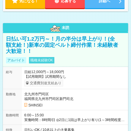
気になる！
応募する
詳細へ
未読
日払い可1.2万円～！月の半分は早上がり！(全
額支給！)新車の固定ベルト締付作業！未経験者
大歓迎！！
アルバイト
職種未経験OK
日給12,000円～18,000円
給与
【試用期間】試用期間なし
交通費別途支給あり
北九州市門司区
勤務地
福岡県北九州市門司区新門司北
SHINSEI
6:00～15:00
勤務時間
実働時間：8時間/日 ◎2日に1回は早上がり有り(1～3時間程度)
◎月残業5～10時間程度
日払いOK / 10名以上の大量募集
特徴