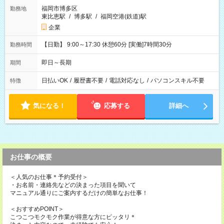
福岡市博多区
勤務地
東比恵駅
/
博多駅
/
福岡空港(鉄道)駅
企業
【日勤】 9:00～17:30 休憩60分 [実働]7時間30分
勤務時間
即日～長期
期間
日払いOK
/
履歴書不要
/
電話対応なし
/
パソコンスキル不要
特徴
気になる！
応募する
詳細へ
お仕事の概要
＜人気のお仕事＊予約受付＞
・お名前・連絡先などの決まった項目を聞いて
マニュアル通りにご案内するだけの簡単なお仕事！
＜おすすめPOINT＞
こつこつモクモク作業が得意な方にピッタリ＊