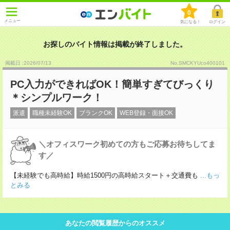
0
メニュー
気になる！
ログイン
お探しのバイト情報は掲載が終了しました。
掲載日 :2026
/
07
/
13
No.SMCKYUco400101
PC入力ができればOK！簡単すぎてびっくり
＊シンプルワーク！
派遣
職種未経験OK
ブランクOK
WEB登録・面接OK
＼オフィスワーク初めての方もご応募お待ちしてま
す／
【未経験でも高時給】時給1500円の高時給スタート＋交通費も
...もっ
とみる
あなたの閲覧履歴からのオススメ