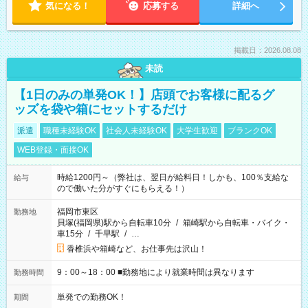
気になる！
応募する
詳細へ
掲載日：2026.08.08
未読
【1日のみの単発OK！】店頭でお客様に配るグ
ッズを袋や箱にセットするだけ
派遣
職種未経験OK
社会人未経験OK
大学生歓迎
ブランクOK
WEB登録・面接OK
時給1200円～（弊社は、翌日が給料日！しかも、100％支給な
給与
ので働いた分がすぐにもらえる！）
福岡市東区
勤務地
貝塚(福岡県)駅から自転車10分
/
箱崎駅から自転車・バイク・
車15分
/
千早駅
/
…
香椎浜や箱崎など、お仕事先は沢山！
9：00～18：00 ■勤務地により就業時間は異なります
勤務時間
単発での勤務OK！
期間