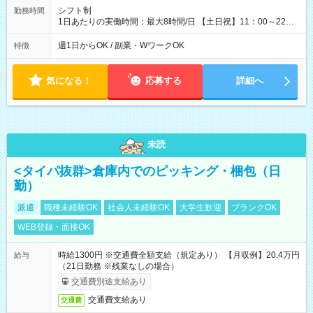
シフト制
勤務時間
1日あたりの実働時間：最大8時間/日 【土日祝】11：00～22：
00/実働6～8時間 週1～2日勤務相談可 【勤務期間】6か月以上
週1日からOK / 副業・WワークOK
特徴
気になる！
応募する
詳細へ
未読
<タイパ抜群>倉庫内でのピッキング・梱包（日
勤）
派遣
職種未経験OK
社会人未経験OK
大学生歓迎
ブランクOK
WEB登録・面接OK
時給1300円 ※交通費全額支給（規定あり） 【月収例】20.4万円
給与
（21日勤務 ※残業なしの場合）
交通費別途支給あり
交通費支給あり
交通費