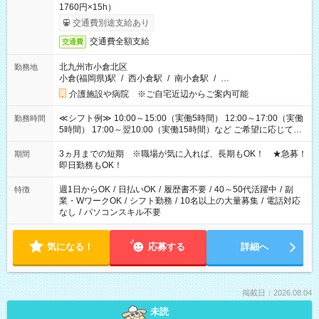
1760円×15h）
交通費別途支給あり
交通費全額支給
交通費
北九州市小倉北区
勤務地
小倉(福岡県)駅
/
西小倉駅
/
南小倉駅
/
…
介護施設や病院 ※ご自宅近辺からご案内可能
≪シフト例≫ 10:00～15:00（実働5時間） 12:00～17:00（実働
勤務時間
5時間） 17:00～翌10:00（実働15時間）など ご希望に応じて、
働く時間は調整できます！ お気軽に担当へ相談ください！
3ヵ月までの短期 ※職場が気に入れば、長期もOK！ ★急募！
期間
即日勤務もOK！
週1日からOK
/
日払いOK
/
履歴書不要
/
40～50代活躍中
/
副
特徴
業・WワークOK
/
シフト勤務
/
10名以上の大量募集
/
電話対応
なし
/
パソコンスキル不要
気になる！
応募する
詳細へ
掲載日：2026.08.04
未読