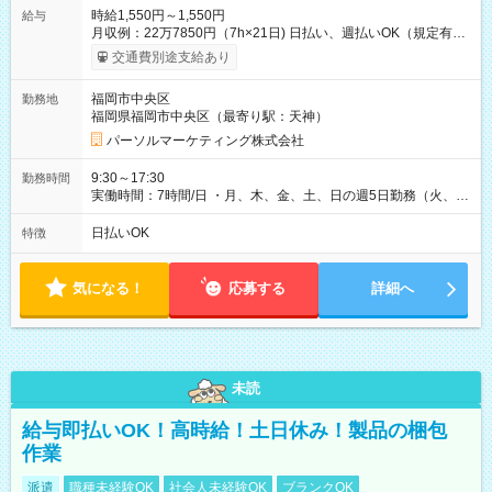
時給1,550円～1,550円
給与
月収例：22万7850円（7h×21日) 日払い、週払いOK（規定有
り） 【試用期間】試用期間なし
交通費別途支給あり
福岡市中央区
勤務地
福岡県福岡市中央区（最寄り駅：天神）
パーソルマーケティング株式会社
9:30～17:30
勤務時間
実働時間：7時間/日 ・月、木、金、土、日の週5日勤務（火、水
は固定休です／GW、お盆、年末年始等、長期休暇有り！） ・
ワンシフト！ ・残業ほぼナシ（0～5h/月）
日払いOK
特徴
気になる！
応募する
詳細へ
未読
給与即払いOK！高時給！土日休み！製品の梱包
作業
派遣
職種未経験OK
社会人未経験OK
ブランクOK