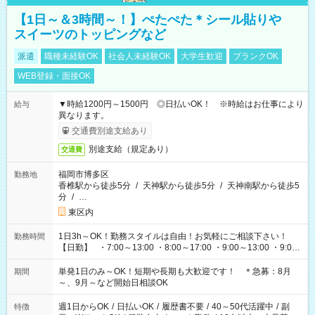
【1日～＆3時間～！】ぺたぺた＊シール貼りや
スイーツのトッピングなど
派遣
職種未経験OK
社会人未経験OK
大学生歓迎
ブランクOK
WEB登録・面接OK
▼時給1200円～1500円 ◎日払いOK！ ※時給はお仕事により
給与
異なります。
交通費別途支給あり
別途支給（規定あり）
交通費
福岡市博多区
勤務地
香椎駅から徒歩5分
/
天神駅から徒歩5分
/
天神南駅から徒歩5
分
/
…
東区内
1日3h～OK！勤務スタイルは自由！お気軽にご相談下さい！
勤務時間
【日勤】 ・7:00～13:00 ・8:00～17:00 ・9:00～13:00 ・9:00
～18:00 ・10:00～19:00 ・13:00～18:00 ・15:00～20:00 ・
16:00～19:00 【夜勤】 ・17:00～21:00 ・18:00～23:00 ・
単発1日のみ～OK！短期や長期も大歓迎です！ ＊急募：8月
期間
21:00～翌6:00 ・23:00～翌8:00 など（他時間多数あり！）
～、9月～など開始日相談OK
週1日からOK
/
日払いOK
/
履歴書不要
/
40～50代活躍中
/
副
特徴