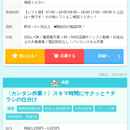
相談ください
【シフト例】 07:00～16:00 09:00～18:00 17:00～09:00 ※ 上記
勤務時間
は一例です！その他シフトもご相談ください！
即日～2ヶ月以上 ■開始日の相談OK！
期間
日払いOK
/
履歴書不要
/
40～50代活躍中
/
シフト勤務
/
10名以
特徴
上の大量募集
/
電話対応なし
/
パソコンスキル不要
気になる！
応募する
詳細へ
掲載日：2026.08.07
未読
〈カンタン作業！〉スキマ時間にサクッと＊チ
ラシの仕分け
派遣
職種未経験OK
社会人未経験OK
大学生歓迎
ブランクOK
WEB登録・面接OK
時給1,200円～1,625円
給与