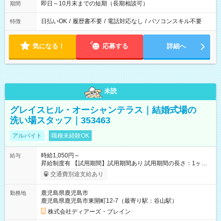
即日～10月末までの短期（長期相談可）
期間
日払いOK
/
履歴書不要
/
電話対応なし
/
パソコンスキル不要
特徴
気になる！
応募する
詳細へ
未読
グレイスヒル・オーシャンテラス｜結婚式場の
洗い場スタッフ｜353463
アルバイト
職種未経験OK
時給1,050円～
給与
昇給制度有 【試用期間】試用期間あり 試用期間の長さ：1ヶ月
雇用形態、給与は本採用時と同じです。
交通費別途支給あり
鹿児島県鹿児島市
勤務地
鹿児島県鹿児島市東開町12-7（最寄り駅：谷山駅）
株式会社ディアーズ・ブレイン