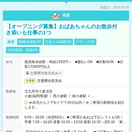
掲載日：2026.08.05
未読
【オープニング募集】おばあちゃんのお散歩付
き添いも仕事の1つ
派遣
職種未経験OK
社会人未経験OK
ブランクOK
WEB登録・面接OK
無資格未経験：時給1350円～ ■週払いOK ■扶養内OK ■日
給与
収1万800円以上
交通費別途支給あり
交通費全額支給
交通費
北九州市小倉北区
勤務地
小倉(福岡県)駅
/
西小倉駅
/
南小倉駅
/
…
≪自宅からドアtoドアで30分以内！≫ご希望の勤務地を紹介
します。
9:00～18:00（休憩60分） ■ご希望があれば下記シフトもOK！
勤務時間
早番 7:00～16:00 遅番 10:00～19:00 夜勤 16:30～翌9:30 「家族
と休みを合わせたい」 「余裕を持って夕飯の準備がしたい」
「できれば残業はしたくない」 など、ご希望を教えてください