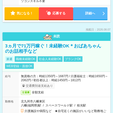
ソコンスキル不要
気になる！
応募する
詳細へ
掲載日：2026.08.07
未読
3ヵ月で71万円稼ぐ！未経験OK＊おばあちゃん
のお話相手など
派遣
職種未経験OK
社会人未経験OK
ブランクOK
WEB登録・面接OK
無資格の方：時給1350円～1687円 / 介護福祉士：時給1650円～
給与
2062円 / 初任者以上：時給1450円～1812円
交通費別途支給あり
全額支給
交通費
北九州市八幡東区
勤務地
八幡(福岡県)駅
/
スペースワールド駅
/
枝光駅
介護施設や病院など ★自宅近くの施設がいいなど勤務地ご