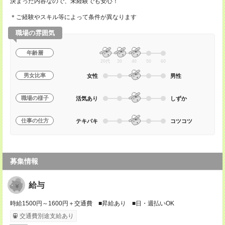
決まった内容なので、未経験でも安心！
＊ご経験やスキル等によって条件が異なります
職場の雰囲気
年齢層
20代
30
40
50
60
男女比率
女性
男性
職場の様子
活気あり
しずか
仕事の仕方
テキパキ
コツコツ
募集情報
給与
時給1500円～1600円＋交通費 ■昇給あり ■日・週払いOK
交通費別途支給あり