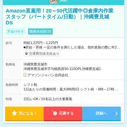
Amazon直雇用！20～50代活躍中◎倉庫内作業
スタッフ（パートタイム/日勤）｜沖縄豊見城
DS
アルバイト
職種未経験OK
時給1,225円～1,225円
給与
■昇給・昇格 一定の条件を満たした場合、契約更新の際に年2回
まで昇給の機会があります。 ■正社員登用制度あり ※月末締/翌
交通費別途支給あり
月25日支払い ※時間外手当、別途支給 ※深夜割増賃金 (22:00～
翌5:00までは時給が25%UPします) ☆給与前払い制度有！
沖縄県豊見城市
勤務地
☆Amazon直雇用で安定して働けます！ 【試用期間】試用期間
沖縄県豊見城市字与根西原50-110DPL沖縄豊見城1
あり 試用期間の長さ：1週間 雇用形態、給与は本採用時と同じ
です。
アマゾンジャパン合同会社
シフト制
勤務時間
1日あたりの実働時間：最大8時間/日 シフト例 ・8時～17時 ・
12時～21時
日払いOK / 10名以上の大量募集
特徴
気になる！
応募する
詳細へ