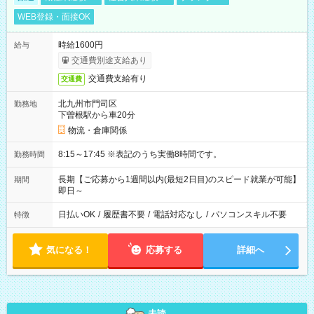
WEB登録・面接OK
時給1600円
給与
交通費別途支給あり
交通費支給有り
交通費
北九州市門司区
勤務地
下曽根駅から車20分
物流・倉庫関係
8:15～17:45 ※表記のうち実働8時間です。
勤務時間
長期【ご応募から1週間以内(最短2日目)のスピード就業が可能】
期間
即日～
日払いOK
/
履歴書不要
/
電話対応なし
/
パソコンスキル不要
特徴
気になる！
応募する
詳細へ
未読