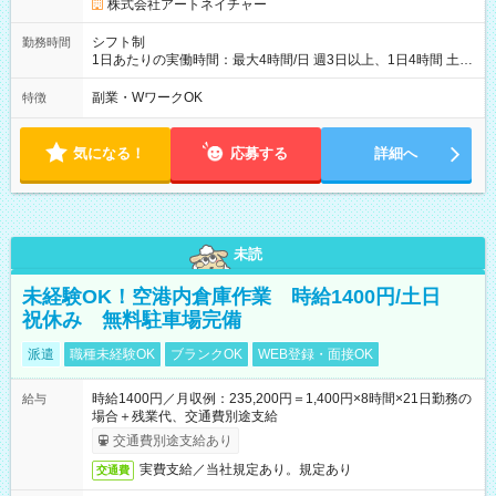
株式会社アートネイチャー
シフト制
勤務時間
1日あたりの実働時間：最大4時間/日 週3日以上、1日4時間 土曜
や日曜のお休みも応相談 16:05～20:05 「昼間のレジの仕事とW
ワークで働きたい」 「夕食後の空いている時間を有効活用した
副業・WワークOK
特徴
い」など シフトや休み希望など随時ご相談下さい♪
気になる！
応募する
詳細へ
未読
未経験OK！空港内倉庫作業 時給1400円/土日
祝休み 無料駐車場完備
派遣
職種未経験OK
ブランクOK
WEB登録・面接OK
時給1400円／月収例：235,200円＝1,400円×8時間×21日勤務の
給与
場合＋残業代、交通費別途支給
交通費別途支給あり
実費支給／当社規定あり。規定あり
交通費