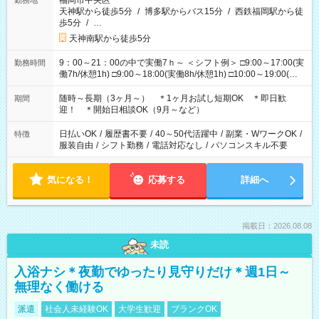
福岡市中央区
勤務地
天神駅から徒歩5分
/
博多駅からバス15分
/
西鉄福岡駅から徒
歩5分
/
…
天神南駅から徒歩5分
9：00～21：00の中で実働7ｈ～ ＜シフト例＞ □9:00～17:00(実
勤務時間
働7h/休憩1h) □9:00～18:00(実働8h/休憩1h) □10:00～19:00(実
働8h/休憩1h) □11:00～20:00(実働8h/休憩1h) □12:00～20:00(実
働7h/休憩1h) □12:00～21:00(実働7h/休憩1h) ＊固定OK ＊選べ
随時～長期（3ヶ月～） ＊1ヶ月お試し短期OK ＊即日歓
期間
る時間帯！
迎！ ＊開始日相談OK（9月～など）
日払いOK
/
履歴書不要
/
40～50代活躍中
/
副業・WワークOK
/
特徴
服装自由
/
シフト勤務
/
電話対応なし
/
パソコンスキル不要
気になる！
応募する
詳細へ
掲載日：2026.08.08
未読
入浴ナシ＊夜勤でゆったり見守りだけ＊週1日～
無理なく働ける
派遣
社会人未経験OK
大学生歓迎
ブランクOK