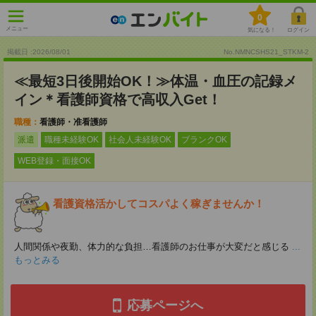
0
メニュー
気になる！
ログイン
掲載日 :2026
/
08
/
01
No.NMNCSHS21_STKM-2
≪最短3日後開始OK！≫体温・血圧の記録メ
イン＊看護師資格で高収入Get！
職種：
看護師・准看護師
派遣
職種未経験OK
社会人未経験OK
ブランクOK
WEB登録・面接OK
看護資格活かしてコスパよく稼ぎませんか！
人間関係や夜勤、体力的な負担…看護師のお仕事が大変だと感じる
...
もっとみる
応募ページへ