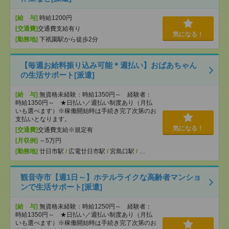
[給 与]
時給1200円
[交通費]
交通費支給有り
気になる！
[勤務地]
下祇園駅から徒歩2分
【毎週お給料振り込み可能＊週払い】おばあちゃん
の生活サポート[派遣]
[給 与]
無資格未経験：時給1350円～ 経験者：
時給1350円～ ★日払い／週払い制度あり（月払
いも選べます）※稼働開始時は手続き完了次第のお
支払いとなります。
気になる！
[交通費]
交通費支給※規定有
[月収例]
～5万円
[勤務地]
廿日市駅
/
広電廿日市駅
/
宮島口駅
/
…
観音寺市【週1日～】ホテルライクな高齢者マンショ
ンで生活サポート[派遣]
[給 与]
無資格未経験：時給1250円～ 経験者：
時給1350円～ ★日払い／週払い制度あり（月払
いも選べます）※稼働開始時は手続き完了次第のお