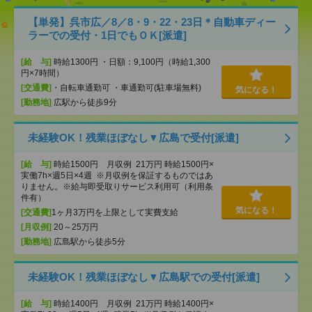
【単発】呉市広／8／8・9・22・23日＊自動車ディー
ラーでの受付・1日でもＯＫ[派遣]
[給 与]
時給1300円 ・日額：9,100円（時給1,300
円×7時間）
[交通費]
・自転車通勤可 ・車通勤可(駐車場無料)
気になる！
[勤務地]
広駅から徒歩9分
未経験OK！残業ほぼなし▼広島で受付[派遣]
[給 与]
時給1500円 月収例 21万円 時給1500円×
実働7h×週5日×4週 ※月収例を保証するものではあ
りません。※給与即受取りサービス利用可（利用条
件有）
気になる！
[交通費]
1ヶ月3万円を上限として実費支給
[月収例]
20～25万円
[勤務地]
広島駅から徒歩5分
未経験OK！残業ほぼなし▼広島駅での受付[派遣]
[給 与]
時給1400円 月収例 21万円 時給1400円×