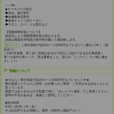
＜一例＞
◆テーマパーク割引
◆宿泊、旅行割引
◆各種飲食店割引
◆飲食チェーン店クーポン
◆サロン、スパ、ジム割引など
【受動喫煙対策について】
派遣先により受動喫煙対策が異なります。
詳細は職場見学時及び条件明示書にて通知致します。
ご来社登録でQUOカード2000円分プレゼント♪週払いOK！（規
ポイント！
定あり）
☆1981年創業。長く続く実績があるので安心♪ご紹介できるお仕事多数！
選べる条件が多いって、実は重要なこと。安心の「ニッケン」で一緒に働き
ましょう♪
登録について
★今ならご来社登録でQUOカード2000円分をプレゼント中★
弊社派遣システムのご説明、お仕事へのご希望・ご不明点をお話をしたいと
思っています。
面接ではありませんので私服でOK！「おしゃべり感覚」でご来場ください♪
疑問や不安があれば、遠慮なく質問してください。
■受付時間
9:00～18:00（月～金）
※上記以外でもお気軽に、場所・日程等ご相談下さい！