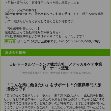
・昇給・賞与あり（直接雇用になった際の就業先による）
【安心・安定の勤務先】
福祉のお仕事のため、景気変動などの影響を受けにくく、現在も積極採用
中。
シフト減少などもなく安定して働くことが可能です。
【受動喫煙対策について】
派遣先によって受動喫煙対策が異なります。
詳細は職場見学時および条件明示書にてお伝えいたします！
様々な年代の方が活躍中です。#20代#30代#40代#50代#60代
平均年齢
派遣会社情報
日研トータルソーシング株式会社 メディカルケア事業
部 ナース派遣
労働者派遣事業許可番号:労働者派遣事業許可番号:派13-060060
「こんな風に働きたい」をサポート＊介護職専門の派
遣会社です！
「自宅の近くで働きたい」「収入」「働き方を選びたい」「正社員を目指し
たい」などの希望条件や、仕事上の不満も丁寧にお聞きしてからご紹介する
ので長期でご活躍されている方が多いのが特長です。まずはご希望を聞いた
うえで、ピッタリの求人をご紹介。また安心してお仕事を続けていただくた