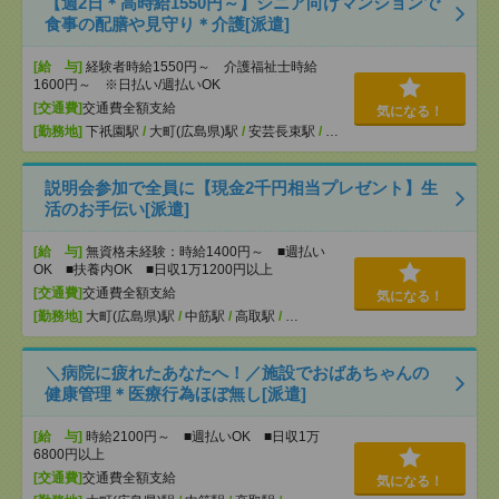
【週2日＊高時給1550円～】シニア向けマンションで
食事の配膳や見守り＊介護[派遣]
[給 与]
経験者時給1550円～ 介護福祉士時給
1600円～ ※日払い/週払いOK
[交通費]
交通費全額支給
気になる！
[勤務地]
下祇園駅
/
大町(広島県)駅
/
安芸長束駅
/
…
説明会参加で全員に【現金2千円相当プレゼント】生
活のお手伝い[派遣]
[給 与]
無資格未経験：時給1400円～ ■週払い
OK ■扶養内OK ■日収1万1200円以上
[交通費]
交通費全額支給
気になる！
[勤務地]
大町(広島県)駅
/
中筋駅
/
高取駅
/
…
＼病院に疲れたあなたへ！／施設でおばあちゃんの
健康管理＊医療行為ほぼ無し[派遣]
[給 与]
時給2100円～ ■週払いOK ■日収1万
6800円以上
[交通費]
交通費全額支給
気になる！