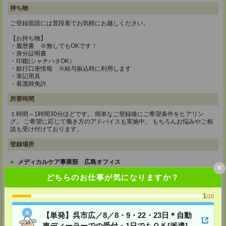
持ち物
ご登録面談には普段着でお気軽にお越しください。
【お持ち物】
・履歴書 ※無しでもOKです！
・身分証明書
・印鑑(シャチハタOK）
・銀行口座情報 ※給与振込時に利用します
・筆記用具
・看護師免許
所要時間
１時間～1時間30分ほどです。 簡単なご登録後にご希望条件をヒアリン
グ。 ご希望に応じて働き方のアドバイスも実施中。 もちろんお悩みやご相
談も受け付けております。
登録場所
メディカルケア事業部 広島オフィス
×
広島県広島市中区橋本町10-6 広島NSビル6階
どちらのお仕事が気になりますか？
TEL：0120-991-462
担当：採用担当
1
/10
登録交通費
【単発】呉市広／8／8・9・22・23日＊自動
★今ならご来社登録でQUOカード2000円分をプレゼント中★
車ディーラーでの受付・1日でもＯＫ[派遣]