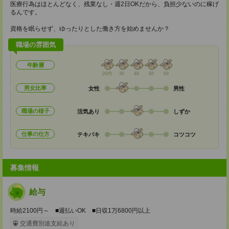
医療行為はほとんどなく、残業なし・週2日OKだから、負担少ないのに稼げ
るんです。
資格を眠らせず、ゆったりとした働き方を始めませんか？
職場の雰囲気
年齢層
20代
30
40
50
60
男女比率
女性
男性
職場の様子
活気あり
しずか
仕事の仕方
テキパキ
コツコツ
募集情報
給与
時給2100円～ ■週払いOK ■日収1万6800円以上
交通費別途支給あり