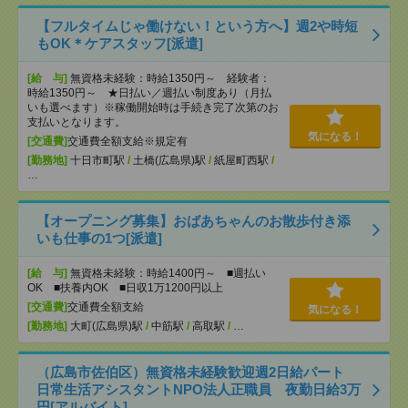
【フルタイムじゃ働けない！という方へ】週2や時短
もOK＊ケアスタッフ[派遣]
[給 与]
無資格未経験：時給1350円～ 経験者：
時給1350円～ ★日払い／週払い制度あり（月払
いも選べます）※稼働開始時は手続き完了次第のお
支払いとなります。
気になる！
[交通費]
交通費全額支給※規定有
[勤務地]
十日市町駅
/
土橋(広島県)駅
/
紙屋町西駅
/
…
【オープニング募集】おばあちゃんのお散歩付き添
いも仕事の1つ[派遣]
[給 与]
無資格未経験：時給1400円～ ■週払い
OK ■扶養内OK ■日収1万1200円以上
[交通費]
交通費全額支給
気になる！
[勤務地]
大町(広島県)駅
/
中筋駅
/
高取駅
/
…
（広島市佐伯区）無資格未経験歓迎週2日給パート
日常生活アシスタントNPO法人正職員 夜勤日給3万
円[アルバイト]