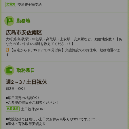
交通費全額支給
交通費
勤務地
広島市安佐南区
大町(広島県)駅・中筋駅・高取駅・上安駅・安東駅など、勤務地多数！【あ
なたの通いやすい場所を教えてください！】
【自宅からドアtoドアで30分以内】介護施設でのお仕事。勤務地選べま
す！
勤務曜日
週2～3 / 土日祝休
週2日～OK！
■曜日固定の相談OK！
■ご希望の曜日をご相談ください！
土日祝休みOK！
休日休暇
■病院勤務では難しい土日のお休みも取りやすいですよ^^*
■産休・育休取得実績あり