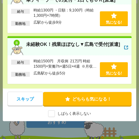
時給1300円 ・日額：9,100円（時給
給与
1,300円×7時間）
広駅から徒歩9分
気になる!
勤務地
応募ページへ
未経験OK！残業ほぼなし▼広島で受付[派遣]
気になる！
電話応募
時給1500円 月収例 21万円 時給
給与
1500円×実働7h×週5日×4週 ※月収例
メール
LINE
で送る
で送る
を保証するものではありません。※給
広島駅から徒歩5分
気になる!
勤務地
与即受取りサービス利用可（利用条件
有）
シェア
ツイート
ブックマーク
スキップ
どちらも気になる！
しばらく表示しない
あなたの閲覧履歴からの
おすすめ