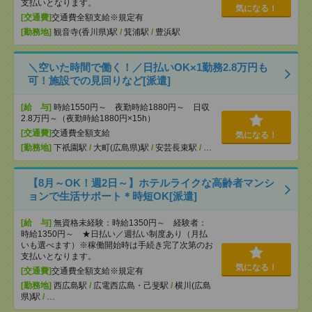
支払いとなります。
気になる！
[交通費]
交通費全額支給※規定有
[勤務地]
観音寺(香川県)駅
/
箕浦駅
/
豊浜駅
＼空いた時間で働く！／日払いOK×1勤務2.8万円も
可！施設での見回りなど[派遣]
[給 与]
時給1550円～ 夜勤時給1880円～ 日収
2.8万円～（夜勤時給1880円×15h）
[交通費]
交通費全額支給
気になる！
[勤務地]
下祇園駅
/
大町(広島県)駅
/
安芸長束駅
/
…
【8月～OK！週2日～】ホテルライクな高齢者マンシ
ョンで生活サポート＊時短OK[派遣]
[給 与]
無資格未経験：時給1350円～ 経験者：
時給1350円～ ★日払い／週払い制度あり（月払
いも選べます）※稼働開始時は手続き完了次第のお
支払いとなります。
気になる！
[交通費]
交通費全額支給※規定有
[勤務地]
西広島駅
/
広電西広島・己斐駅
/
横川(広島
県)駅
/
…