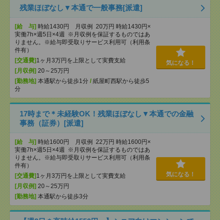
残業ほぼなし▼本通で一般事務[派遣]
[給 与]
時給1430円 月収例 20万円 時給1430円×
実働7h×週5日×4週 ※月収例を保証するものではあ
りません。※給与即受取りサービス利用可（利用条
件有）
[交通費]
1ヶ月3万円を上限として実費支給
気になる！
[月収例]
20～25万円
[勤務地]
本通駅から徒歩1分
/
紙屋町西駅から徒歩5
分
17時まで＊未経験OK！残業ほぼなし▼本通での金融
事務（証券）[派遣]
[給 与]
時給1600円 月収例 22万円 時給1600円×
実働7h×週5日×4週 ※月収例を保証するものではあ
りません。※給与即受取りサービス利用可（利用条
件有）
気になる！
[交通費]
1ヶ月3万円を上限として実費支給
[月収例]
20～25万円
[勤務地]
本通駅から徒歩3分