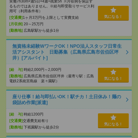
実働7h30m×週5日×4週+残業5h ※月収例を保証す
るものではありません。※給与即受取りサービス利
用可（利用条件有）
気になる！
[交通費]
1ヶ月3万円を上限として実費支給
[月収例]
20～25万円
[勤務地]
広島駅駅から徒歩1分
無資格未経験WワークOK！NPO法人スタッフ日常生
活アシスタント 日勤募集（広島県広島市佐伯区坪
井）[アルバイト]
[給 与]
時給2,000円～2,000円
[勤務地]
広島県広島市佐伯区坪井（最寄り駅：広島
気になる！
電鉄2系統宮島線 楽々園駅）
座り仕事！給与即払いOK！駅チカ！土日休み！麺の
袋詰め作業[派遣]
[給 与]
時給1200円
[交通費]
交通費支給有り
気になる！
[勤務地]
下祇園駅から徒歩2分