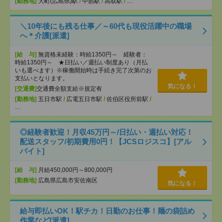
[勤務地]
大町(広島県)駅
/
中筋駅
/
高取駅
/
…
＼10年後にも残る仕事／～60代も現役活躍中の職場
へ＊介護[派遣]
[給 与]
無資格未経験：時給1350円～ 経験者：
時給1350円～ ★日払い／週払い制度あり（月払
いも選べます）※稼働開始時は手続き完了次第のお
支払いとなります。
気になる！
[交通費]
交通費全額支給※規定有
[勤務地]
五日市駅
/
広電五日市駅
/
佐伯区役所前駅
/
…
◎経験者歓迎！月収45万円～/日払い・週払い対応！
配送スタッフ/初期費用0円！【JCSロジスコ】[アル
バイト]
[給 与]
月給450,000円～800,000円
[勤務地]
広島県広島市安佐南区
気になる！
給与即払いOK！駅チカ！日勤のお仕事！麺の袋詰め
作業など[派遣]