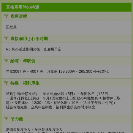
直接雇用時の待遇
雇用形態
正社員
直接雇用される時期
6ヶ月の派遣期間の後、直雇用予定
給与・年収例
年収309万円～400万円 月収例 199,900円～265,300円+残業代
待遇・福利厚生
通勤手当(全額支給）・年末年始休暇（5日）・年間休日（123日）
・週休2日制(土日祝) ※月1回程度の土日出勤の可能性あり(振替休日取
得)・長期連休 12/30～1/3・有給休暇：10日～(入社半年後に付与)）
社会保険完備、企業年金制度、福利厚生倶楽部財形制度、
その他
退職金制度あり・産休育休制度あり