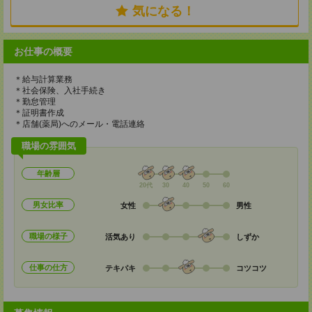
気になる！
お仕事の概要
＊給与計算業務
＊社会保険、入社手続き
＊勤怠管理
＊証明書作成
＊店舗(薬局)へのメール・電話連絡
職場の雰囲気
年齢層
20代
30
40
50
60
男女比率
女性
男性
職場の様子
活気あり
しずか
仕事の仕方
テキパキ
コツコツ