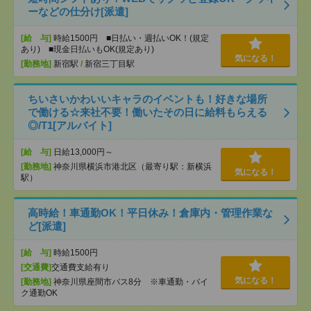
ーなどの仕分け[派遣]
[給 与]
時給1500円 ■日払い・週払いOK！(規定
あり) ■現金日払いもOK(規定あり)
気になる！
[勤務地]
新宿駅
/
新宿三丁目駅
ちいさいかわいいキャラのイベントも！好きな場所
で働ける☆来社不要！働いたその日に給料もらえる
◎/T1[アルバイト]
[給 与]
日給13,000円～
[勤務地]
神奈川県横浜市港北区（最寄り駅：新横浜
気になる！
駅）
高時給！車通勤OK！平日休み！倉庫内・管理作業な
ど[派遣]
[給 与]
時給1500円
[交通費]
交通費支給有り
気になる！
[勤務地]
神奈川県座間市バス8分 ※車通勤・バイ
ク通勤OK