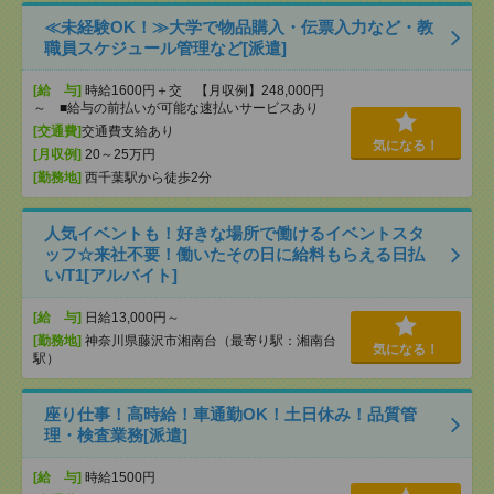
≪未経験OK！≫大学で物品購入・伝票入力など・教
職員スケジュール管理など[派遣]
[給 与]
時給1600円＋交 【月収例】248,000円
～ ■給与の前払いが可能な速払いサービスあり
[交通費]
交通費支給あり
気になる！
[月収例]
20～25万円
[勤務地]
西千葉駅から徒歩2分
人気イベントも！好きな場所で働けるイベントスタ
ッフ☆来社不要！働いたその日に給料もらえる日払
い/T1[アルバイト]
[給 与]
日給13,000円～
[勤務地]
神奈川県藤沢市湘南台（最寄り駅：湘南台
気になる！
駅）
座り仕事！高時給！車通勤OK！土日休み！品質管
理・検査業務[派遣]
[給 与]
時給1500円