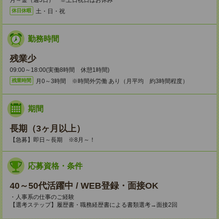
月～金（週5日） ※土日祝日はお休み
土・日・祝
休日休暇
勤務時間
残業少
09:00～18:00(実働8時間 休憩1時間)
月0～3時間 ※時間外労働 あり（月平均 約3時間程度）
残業時間
期間
長期（3ヶ月以上）
【急募】即日～長期 ※8月～！
応募資格・条件
40～50代活躍中 / WEB登録・面接OK
・人事系の仕事のご経験
【選考ステップ】履歴書・職務経歴書による書類選考→面接2回