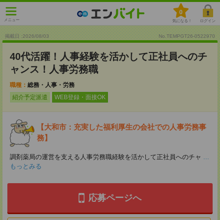
0
メニュー
気になる！
ログイン
掲載日 :2026
/
08
/
03
No.TEMPGT26-0522970
40代活躍！人事経験を活かして正社員へのチ
ャンス！人事労務職
職種：
総務・人事・労務
紹介予定派遣
WEB登録・面接OK
【大和市：充実した福利厚生の会社での人事労務事
務】
調剤薬局の運営を支える人事労務職経験を活かして正社員へのチャ
...
もっとみる
応募ページへ