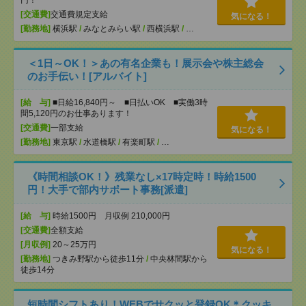
円！
[交通費]
交通費規定支給
気になる！
[勤務地]
横浜駅
/
みなとみらい駅
/
西横浜駅
/
…
＜1日～OK！＞あの有名企業も！展示会や株主総会
のお手伝い！[アルバイト]
[給 与]
■日給16,840円～ ■日払いOK ■実働3時
間5,120円のお仕事あります！
[交通費]
一部支給
気になる！
[勤務地]
東京駅
/
水道橋駅
/
有楽町駅
/
…
《時間相談OK！》残業なし×17時定時！時給1500
円！大手で部内サポート事務[派遣]
[給 与]
時給1500円 月収例 210,000円
[交通費]
全額支給
[月収例]
20～25万円
気になる！
[勤務地]
つきみ野駅から徒歩11分
/
中央林間駅から
徒歩14分
短時間シフトあり！WEBでサクッと登録OK＊クッキ