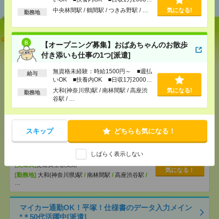
以上
中央林間駅 / 鶴間駅 / つきみ野駅 / …
気になる!
勤務地
説明会参加で全員に【現金2千円相当プレゼント】生
【オープニング募集】おばあちゃんのお散歩
活のお手伝い[派遣]
付き添いも仕事の1つ[派遣]
[給 与]
無資格未経験：時給1500円～ ■週払い
無資格未経験：時給1500円～ ■週払
OK ■扶養内OK ■日収1万2000円以上
給与
いOK ■扶養内OK ■日収1万2000円
[交通費]
交通費全額支給
気になる！
以上
大和(神奈川県)駅 / 南林間駅 / 高座渋
気になる!
勤務地
[勤務地]
中央林間駅
/
鶴間駅
/
つきみ野駅
/
…
谷駅 / …
【オープニング募集】おばあちゃんのお散歩付き添
いも仕事の1つ[派遣]
スキップ
どちらも気になる！
[給 与]
無資格未経験：時給1500円～ ■週払い
しばらく表示しない
OK ■扶養内OK ■日収1万2000円以上
[交通費]
交通費全額支給
気になる！
[勤務地]
大和(神奈川県)駅
/
南林間駅
/
高座渋谷駅
/
…
マイカー通勤OK！平塚！仕様書のデータ入力メイン
*＊50代活躍中[派遣]