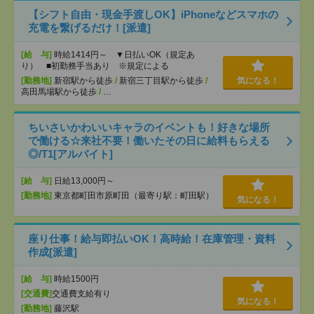
【シフト自由・現金手渡しOK】iPhoneなどスマホの
充電を繋げるだけ！[派遣]
[給 与]
時給1414円～ ▼日払いOK（規定あ
り） ■初勤務手当あり ※規定による
[勤務地]
新宿駅から徒歩
/
新宿三丁目駅から徒歩
/
気になる！
高田馬場駅から徒歩
/
…
ちいさいかわいいキャラのイベントも！好きな場所
で働ける☆来社不要！働いたその日に給料もらえる
◎/T1[アルバイト]
[給 与]
日給13,000円～
[勤務地]
東京都町田市原町田（最寄り駅：町田駅）
気になる！
座り仕事！給与即払いOK！高時給！在庫管理・資料
作成[派遣]
[給 与]
時給1500円
[交通費]
交通費支給有り
気になる！
[勤務地]
藤沢駅