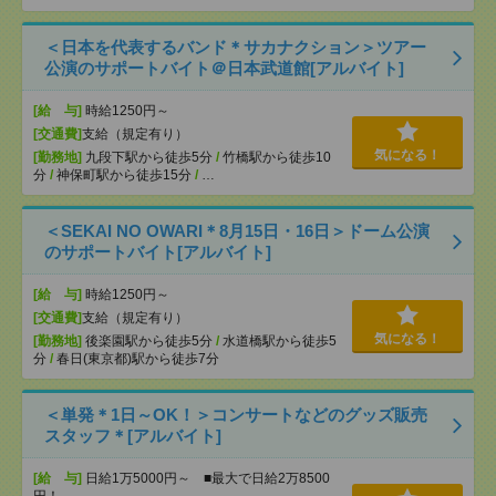
＜日本を代表するバンド＊サカナクション＞ツアー
公演のサポートバイト＠日本武道館[アルバイト]
[給 与]
時給1250円～
[交通費]
支給（規定有り）
気になる！
[勤務地]
九段下駅から徒歩5分
/
竹橋駅から徒歩10
分
/
神保町駅から徒歩15分
/
…
＜SEKAI NO OWARI＊8月15日・16日＞ドーム公演
のサポートバイト[アルバイト]
[給 与]
時給1250円～
[交通費]
支給（規定有り）
気になる！
[勤務地]
後楽園駅から徒歩5分
/
水道橋駅から徒歩5
分
/
春日(東京都)駅から徒歩7分
＜単発＊1日～OK！＞コンサートなどのグッズ販売
スタッフ＊[アルバイト]
[給 与]
日給1万5000円～ ■最大で日給2万8500