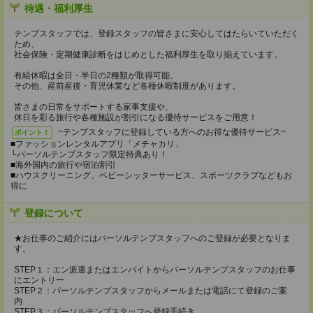
待遇・福利厚生
テンプスタッフでは、登録スタッフの皆さまに安心してはたらいていただく
ため、
社会保険・定期健康診断をはじめとした福利厚生を取り揃えています。
有給休暇は全日・半日の2種類が取得可能、
その他、産前産後・育児休業など各種休暇制度があります。
皆さまの日常をサポートする家事支援や、
休日を彩る旅行や各種施設が割引になる優待サービスをご用意！
~テンプスタッフに登録している方へのお得な優待サービス~
ポイント！
■ファッションレンタルアプリ「メチャカリ」
└パーソルテンプスタッフ限定特典あり！
■海外国内の旅行や宿泊割引
■ハウスクリーニング、ベビーシッターサービス、スポーツクラブなどもお
得に
登録について
★お仕事のご紹介にはパーソルテンプスタッフへのご登録が必要となりま
す。
STEP１：エン派遣またはエンバイトからパーソルテンプスタッフのお仕事
にエントリー
STEP２：パーソルテンプスタッフからメールまたは電話にて登録のご案
内
STEP３：パーソルテンプスタッフへ登録手続き