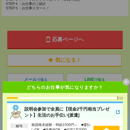
STEP４：お仕事のご紹介
STEP５：お仕事スタート！
応募ページへ
気になる！
メール
LINE
で送る
で送る
×
どちらのお仕事が気になりますか？
1
/10
シェア
ツイート
ブックマーク
説明会参加で全員に【現金2千円相当プレゼ
ント】生活のお手伝い[派遣]
あなたの閲覧履歴からの
無資格未経験：時給1500円～ ■週払
給与
おすすめ
いOK ■扶養内OK ■日収1万2000円