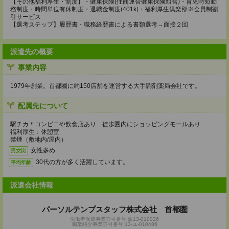
【その他福利厚生・制度】・健康保険(住商連合健康保険組合)・育児時短勤
務制度・時間単位有休制度・退職金制度(401k)・福利厚生倶楽部※会員制割
引サービス
【選考ステップ】履歴書・職務経歴書による書類選考→面接２回
派遣先の概要
事業内容
1979年創業。首都圏に約150店舗を運営する大手調剤薬局会社です。
配属先について
駅チカ＊コンビニや飲食店あり 徒歩圏内にショッピングモールあり
福利厚生：休憩室
禁煙（敷地内/屋内）
女性多め
男女比
30代の方が多く活躍しています。
平均年齢
派遣会社情報
パーソルテンプスタッフ株式会社 首都圏
労働者派遣事業許可番号:派13-010026
職業紹介事業許可番号:13-ユ-010486