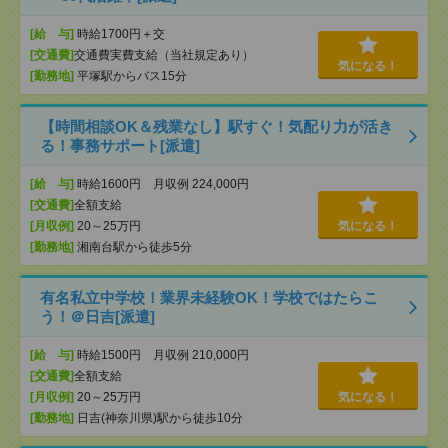
[給 与]
時給1700円＋交
[交通費]
交通費実費支給（当社規定あり）
気になる！
[勤務地]
平塚駅からバス15分
【時間相談OK＆残業なし】駅すぐ！気配り力が活き
る！事務サポート[派遣]
[給 与]
時給1600円 月収例 224,000円
[交通費]
全額支給
[月収例]
20～25万円
気になる！
[勤務地]
湘南台駅から徒歩5分
有名私立中学校！業界未経験OK！学校ではたらこ
う！＠日吉[派遣]
[給 与]
時給1500円 月収例 210,000円
[交通費]
全額支給
[月収例]
20～25万円
気になる！
[勤務地]
日吉(神奈川県)駅から徒歩10分