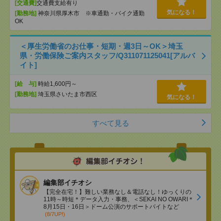
[交通費]
交通費支給有り
気になる！
[勤務地]
神奈川県厚木市 ※車通勤・バイク通勤
OK
＜厚生労働省のお仕事・短期・週3日～OK＞埼玉
県・労働保険ご案内スタッフ/Q311071125041[アルバ
イト]
[給 与]
時給1,600円～
[勤務地]
埼玉県さいたま市西区
気になる！
すべて見る
編集部イチオシ
【完全在宅！】難しい業務なし＆電話なし！ゆっくりの
11時～時短＊データ入力・事務、＜SEKAI NO OWARI＊
8月15日・16日＞ドーム公演のサポートバイトなど
(8/7UP!)