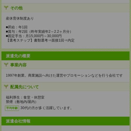
その他
産休育休制度あり
■昇給：年1回
■賞与：年2回（昨年実績年2～2.2ヶ月分）
■固定手当：月15,000円～30,000円
【選考ステップ】書類選考⇒面接1回⇒内定
派遣先の概要
事業内容
1997年創業。商業施設へ向けた運営やプロモーションなどを行う会社です
配属先について
福利厚生：食堂・休憩室
禁煙（敷地内/屋内）
30代の方が多く活躍しています。
平均年齢
派遣会社情報