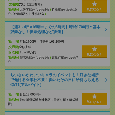
[交通費]
支給（規定有り）
気になる！
[勤務地]
九段下駅から徒歩5分
/
竹橋駅から徒歩10
分
/
神保町駅から徒歩15分
/
…
【週3～4日×16時半までの6時間】時給1700円＊基本
残業なし！伝票処理など[派遣]
[給 与]
時給1700円 月収例 163,200円
[交通費]
全額支給
[月収例]
15～20万円
気になる！
[勤務地]
新高島駅から徒歩1分
/
高島町駅から徒歩7
分
ちいさいかわいいキャラのイベントも！好きな場所
で働ける☆来社不要！働いたその日に給料もらえる
◎/T1[アルバイト]
[給 与]
日給13,000円～
[勤務地]
神奈川県横浜市港北区（最寄り駅：新横浜
気になる！
駅）