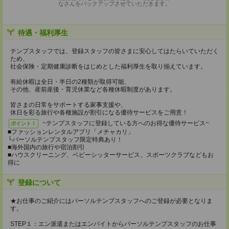
なさんをバックアップさせていただきます。
待遇・福利厚生
テンプスタッフでは、登録スタッフの皆さまに安心してはたらいていただく
ため、
社会保険・定期健康診断をはじめとした福利厚生を取り揃えています。
有給休暇は全日・半日の2種類が取得可能、
その他、産前産後・育児休業など各種休暇制度があります。
皆さまの日常をサポートする家事支援や、
休日を彩る旅行や各種施設が割引になる優待サービスをご用意！
~テンプスタッフに登録している方へのお得な優待サービス~
ポイント！
■ファッションレンタルアプリ「メチャカリ」
└パーソルテンプスタッフ限定特典あり！
■海外国内の旅行や宿泊割引
■ハウスクリーニング、ベビーシッターサービス、スポーツクラブなどもお
得に
登録について
★お仕事のご紹介にはパーソルテンプスタッフへのご登録が必要となりま
す。
STEP１：エン派遣またはエンバイトからパーソルテンプスタッフのお仕事