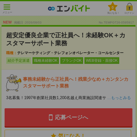
0
メニュー
気になる！
ログイン
NEW
掲載日 :2026
/
08
/
03
No.TEMPGT26-0595917
超安定優良企業で正社員へ！未経験OK＋カ
スタマーサポート業務
職種：
テレマーケティング・テレフォンオペレーター・コールセンター
紹介予定派遣
職種未経験OK
ブランクOK
WEB登録・面接OK
事務未経験から正社員へ！残業少なめ＋カンタンカ
スタマーサポート業務
3名募集！1997年創業社員数1,200名越え商業施設関連サ
...もっとみる
応募ページへ
気になる！