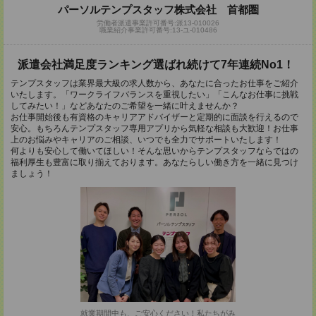
パーソルテンプスタッフ株式会社 首都圏
労働者派遣事業許可番号:派13-010026
職業紹介事業許可番号:13-ユ-010486
派遣会社満足度ランキング選ばれ続けて7年連続No1！
テンプスタッフは業界最大級の求人数から、あなたに合ったお仕事をご紹介
いたします。「ワークライフバランスを重視したい」「こんなお仕事に挑戦
してみたい！」などあなたのご希望を一緒に叶えませんか？
お仕事開始後も有資格のキャリアアドバイザーと定期的に面談を行えるので
安心。もちろんテンプスタッフ専用アプリから気軽な相談も大歓迎！お仕事
上のお悩みやキャリアのご相談、いつでも全力でサポートいたします！
何よりも安心して働いてほしい！そんな思いからテンプスタッフならではの
福利厚生も豊富に取り揃えております。あなたらしい働き方を一緒に見つけ
ましょう！
就業期間中も、ご安心ください！私たちがみ