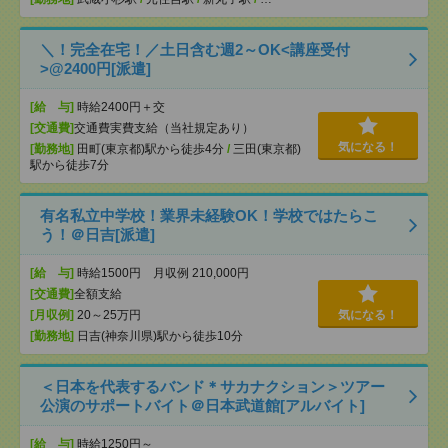
＼！完全在宅！／土日含む週2～OK<講座受付
>@2400円[派遣]
[給 与]
時給2400円＋交
[交通費]
交通費実費支給（当社規定あり）
気になる！
[勤務地]
田町(東京都)駅から徒歩4分
/
三田(東京都)
駅から徒歩7分
有名私立中学校！業界未経験OK！学校ではたらこ
う！＠日吉[派遣]
[給 与]
時給1500円 月収例 210,000円
[交通費]
全額支給
[月収例]
20～25万円
気になる！
[勤務地]
日吉(神奈川県)駅から徒歩10分
＜日本を代表するバンド＊サカナクション＞ツアー
公演のサポートバイト＠日本武道館[アルバイト]
[給 与]
時給1250円～