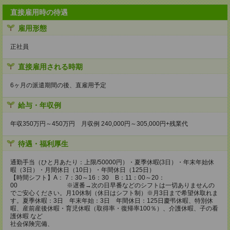
直接雇用時の待遇
雇用形態
正社員
直接雇用される時期
6ヶ月の派遣期間の後、直雇用予定
給与・年収例
年収350万円～450万円 月収例 240,000円～305,000円+残業代
待遇・福利厚生
通勤手当（ひと月あたり：上限/50000円）・夏季休暇(3日）・年末年始休
暇（3日）・月間休日（10日）・年間休日（125日）
【時間シフト】A： 7：30～16：30 B：11：00～20：
00 ※遅番→次の日早番などのシフトは一切ありませんの
でご安心ください。月10休制（休日はシフト制）※月3日まで希望休取れま
す。夏季休暇：3日 年末年始：3日 年間休日：125日慶弔休暇、特別休
暇、産前産後休暇・育児休暇（取得率・復帰率100％）、介護休暇、子の看
護休暇 など
社会保険完備、