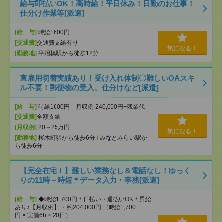
給与即払いOK！高時給！平日休み！日勤のお仕事！
仕分け作業等[派遣]
[給 与]
時給1600円
[交通費]
交通費支給有り
気になる！
[勤務地]
平沼橋駅から徒歩12分
直雇用切替実績あり！受け入れ体制〇難しいOAスキ
ル不要！郵便物の受入、仕分けなど[派遣]
[給 与]
時給1600円 月収例 240,000円+残業代
[交通費]
全額支給
[月収例]
20～25万円
気になる！
[勤務地]
桜木町駅から徒歩6分
/
みなとみらい駅か
ら徒歩6分
【完全在宅！】難しい業務なし＆電話なし！ゆっく
りの11時～時短＊データ入力・事務[派遣]
[給 与]
◆時給1,700円＊日払い・週払いOK＊昇給
あり♪【月収例】 ・約204,000円 （時給1,700
円 × 実働6h × 20日）