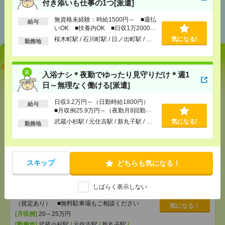
付き添いも仕事の1つ[派遣]
あなたの閲覧履歴からの
無資格未経験：時給1500円～ ■週払
おすすめ
給与
いOK ■扶養内OK ■日収1万2000円
以上
桜木町駅 / 石川町駅 / 日ノ出町駅 / …
気になる!
勤務地
【オープニング募集】おばあちゃんのお散歩付き添
いも仕事の1つ[派遣]
入浴ナシ＊夜勤でゆったり見守りだけ＊週1
日～無理なく働ける[派遣]
[給 与]
無資格未経験：時給1500円～ ■週払い
OK ■扶養内OK ■日収1万2000円以上
日収3.2万円～（日勤時給1800円）
給与
■月収例25.9万円～（夜勤月8回勤務
[交通費]
交通費全額支給
気になる！
の場合）
武蔵小杉駅 / 元住吉駅 / 新丸子駅 / …
気になる!
[勤務地]
桜木町駅
/
石川町駅
/
日ノ出町駅
/
…
勤務地
入浴ナシ＊夜勤でゆったり見守りだけ＊週1日～無理
なく働ける[派遣]
スキップ
どちらも気になる！
[給 与]
日収3.2万円～（日勤時給1800円） ■月
収例25.9万円～（夜勤月8回勤務の場合）
しばらく表示しない
[交通費]
交通費全額支給 ■ガソリン代も全額支給
（規定あり） ■無料駐車場もご相談ください
気になる！
[月収例]
20～25万円
[勤務地]
武蔵小杉駅
/
元住吉駅
/
新丸子駅
/
…