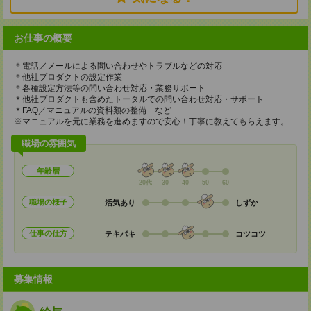
お仕事の概要
＊電話／メールによる問い合わせやトラブルなどの対応
＊他社プロダクトの設定作業
＊各種設定方法等の問い合わせ対応・業務サポート
＊他社プロダクトも含めたトータルでの問い合わせ対応・サポート
＊FAQ／マニュアルの資料類の整備 など
※マニュアルを元に業務を進めますので安心！丁寧に教えてもらえます。
職場の雰囲気
年齢層
20代
30
40
50
60
職場の様子
活気あり
しずか
仕事の仕方
テキパキ
コツコツ
募集情報