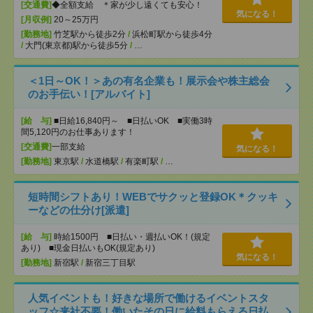
[交通費]
◆全額支給 ＊家が少し遠くても安心！
気になる！
[月収例]
20～25万円
[勤務地]
竹芝駅から徒歩2分
/
浜松町駅から徒歩4分
/
大門(東京都)駅から徒歩5分
/
…
＜1日～OK！＞あの有名企業も！展示会や株主総会
のお手伝い！[アルバイト]
[給 与]
■日給16,840円～ ■日払いOK ■実働3時
間5,120円のお仕事あります！
[交通費]
一部支給
気になる！
[勤務地]
東京駅
/
水道橋駅
/
有楽町駅
/
…
短時間シフトあり！WEBでサクッと登録OK＊クッキ
ーなどの仕分け[派遣]
[給 与]
時給1500円 ■日払い・週払いOK！(規定
あり) ■現金日払いもOK(規定あり)
気になる！
[勤務地]
新宿駅
/
新宿三丁目駅
人気イベントも！好きな場所で働けるイベントスタ
ッフ☆来社不要！働いたその日に給料もらえる日払