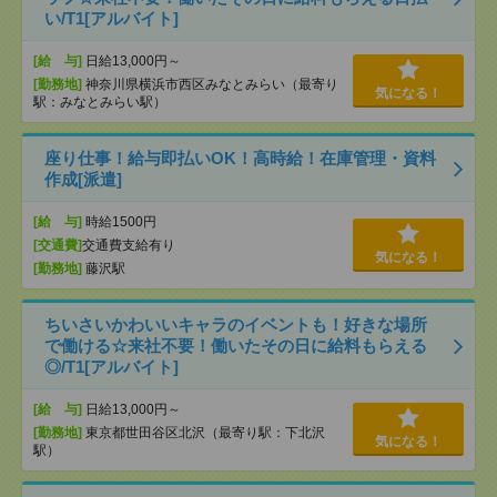
い/T1[アルバイト]
[給 与]
日給13,000円～
[勤務地]
神奈川県横浜市西区みなとみらい（最寄り
気になる！
駅：みなとみらい駅）
座り仕事！給与即払いOK！高時給！在庫管理・資料
作成[派遣]
[給 与]
時給1500円
[交通費]
交通費支給有り
気になる！
[勤務地]
藤沢駅
ちいさいかわいいキャラのイベントも！好きな場所
で働ける☆来社不要！働いたその日に給料もらえる
◎/T1[アルバイト]
[給 与]
日給13,000円～
[勤務地]
東京都世田谷区北沢（最寄り駅：下北沢
気になる！
駅）