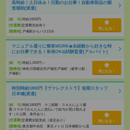
高時給！土日休み！日勤のお仕事！自動車部品の製
造補助[派遣]
[給 与]
時給1600円
[交通費]
交通費支給有り
気になる！
[勤務地]
戸塚駅からバス15分
マニュアル通りに簡単WORK◆未経験から好きな時
にお仕事できる！単発OK◎試験監督[アルバイト]
[給 与]
時給1,300円～
[勤務地]
神奈川県横浜市戸塚区戸塚町（最寄り駅：
気になる！
戸塚駅）
特別時給1800円【ヴァレクストラ】短期スタッフ
日本橋[派遣]
[給 与]
時給1800円 ※ご経験・スキルにより優
遇 スマホでかんたんに前払いで給与が受け取れま
す（※上限、条件あり）
[交通費]
交通費全額支給（規定あり）
気になる！
[勤務地]
東京都中央区 東京メトロ 日本橋駅から直