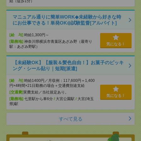
結（徒歩1分）
マニュアル通りに簡単WORK◆未経験から好きな時
にお仕事できる！単発OK◎試験監督[アルバイト]
[給 与]
時給1,300円～
[勤務地]
神奈川県横浜市青葉区あざみ野（最寄り
気になる！
駅：あざみ野駅）
【未経験OK】【服装＆髪色自由！】お菓子のピッキ
ング・シール貼り｜短期[派遣]
[給 与]
時給1400円／月収例：117,600円＝1,400
円×4時間×21日勤務の場合＋交通費別途支給
[交通費]
実費支給／当社規定あり。
気になる！
[勤務地]
七里駅から車6分
/
大宮公園駅
/
大宮(埼玉
県)駅
すべて見る