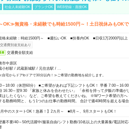
K
社会人未経験OK
ブランクOK
WEB登録・面接OK
～OK≫無資格・未経験でも時給1500円～！土日祝休みもOK
資格未経験：時給1500円～ ■週払いOK ■扶養内OK ■日収1万2000円以上
交通費別途支給あり
交通費全額支給
通費
崎市中原区
蔵小杉駅
/
武蔵新城駅
/
元住吉駅
/
…
≪自宅からドアtoドアで30分以内！≫ご希望の勤務地を紹介します。
00～18:00（休憩60分） ■ご希望があれば下記シフトもOK！ 早番 7:00～16:00 遅
勤 16:30～翌9:30 「家族と休みを合わせたい」 「余裕を持って夕飯の準備
業はしたくない」 など、ご希望を教えてくださいね。 ※Wワーク希望の方へ
する勤務時間と、もう1つのお仕事の勤務時間。 合計で週40時間を超える場
8月中のスタートOK！急募！】2カ月～ ■8月～、9月スタートもOK！
歴書不要
/
40～50代活躍中
/
服装自由
/
シフト勤務
/
10名以上の大量募集
/
電話対応
要