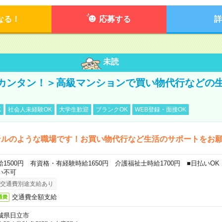
なる！
応募する
詳
未読
カンタン！＞高級マンションで買い物代行などの
K
社会人未経験OK
大学生歓迎
ブランクOK
WEB登録・面接OK
テルのような職場です！お買い物代行など生活のサポートをお
給1500円 有資格・有経験時給1650円 介護福祉士時給1700円 ■日払いO
い不可
交通費別途支給あり
交通費全額支給
通費
城県日立市