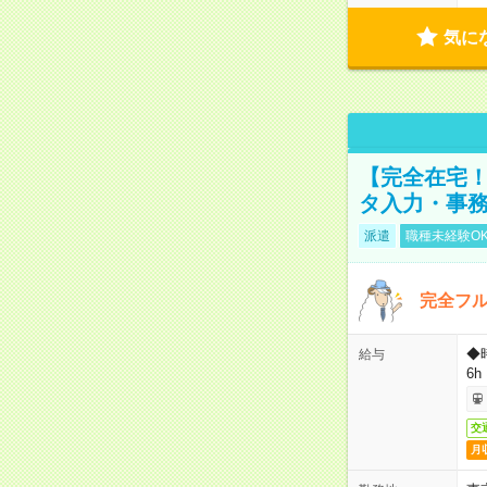
気に
【完全在宅！
タ入力・事
派遣
職種未経験O
完全フ
◆
給与
6h
交
月