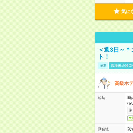
気に
＜週3日～＊
ト！
派遣
職種未経験O
高級ホ
時
給与
払
交
茨
勤務地