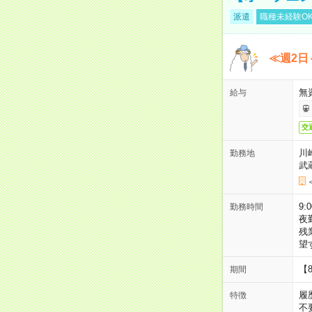
派遣
職種未経験O
≪週2日
無
給与
交
川
勤務地
武
9:
勤務時間
夜
残
望
【
期間
履
特徴
不