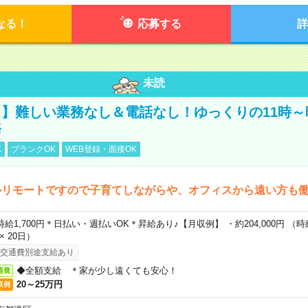
なる！
応募する
詳
未読
】難しい業務なし＆電話なし！ゆっくりの11時～
務
K
ブランクOK
WEB登録・面接OK
ルリモートですので子育てしながらや、オフィスから遠い方も
時給1,700円＊日払い・週払いOK＊昇給あり♪【月収例】 ・約204,000円 （時給1
 × 20日）
交通費別途支給あり
◆全額支給 ＊家が少し遠くても安心！
通費
20～25万円
収例