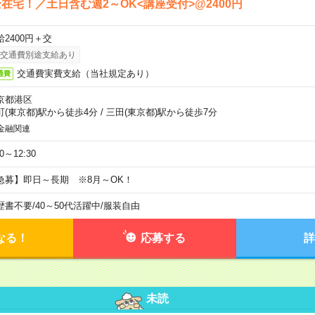
在宅！／土日含む週2～OK<講座受付>@2400円
給2400円＋交
交通費別途支給あり
交通費実費支給（当社規定あり）
通費
京都港区
町(東京都)駅から徒歩4分
/
三田(東京都)駅から徒歩7分
金融関連
30～12:30
急募】即日～長期 ※8月～OK！
歴書不要
/
40～50代活躍中
/
服装自由
なる！
応募する
詳
未読