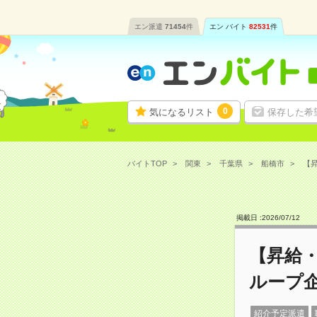
エン派遣
71454
件
エン バイト
82531
件
0
気になるリスト
保存した希
バイトTOP
関東
千葉県
船橋市
【昇
掲載日 :
2026
/
07
/
12
【昇給
ループ
紹介予定派遣