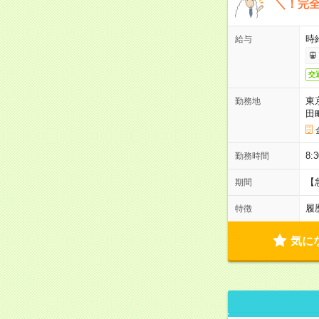
＼！完全
時
給与
交
東
勤務地
田
8:
勤務時間
【
期間
履
特徴
気に