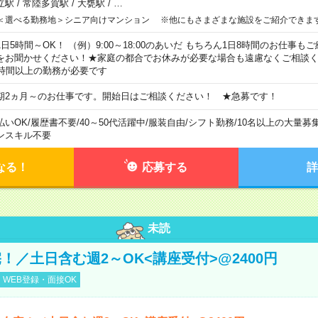
立駅
/
常陸多賀駅
/
大甕駅
/
…
＜選べる勤務地＞シニア向けマンション ※他にもさまざまな施設をご紹介できま
1日5時間～OK！ （例）9:00～18:00のあいだ もちろん1日8時間のお仕事
をお聞かせください！★家庭の都合でお休みが必要な場合も遠慮なくご相談く
5時間以上の勤務が必要です
期2ヵ月～のお仕事です。開始日はご相談ください！ ★急募です！
払いOK
/
履歴書不要
/
40～50代活躍中
/
服装自由
/
シフト勤務
/
10名以上の大量募
ンスキル不要
なる！
応募する
詳
未読
！／土日含む週2～OK<講座受付>@2400円
WEB登録・面接OK