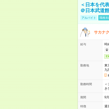
＜日本を代
＠日本武道
アルバイト
職種未
サカナク
時
給与
交
東
勤務地
九
＜シ
勤務時間
き
9
期間
週
特徴