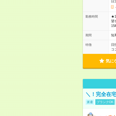
日
★
勤務時間
望
1
短
期間
日
特徴
コ
気に
＼！完全在宅
派遣
ブランクOK