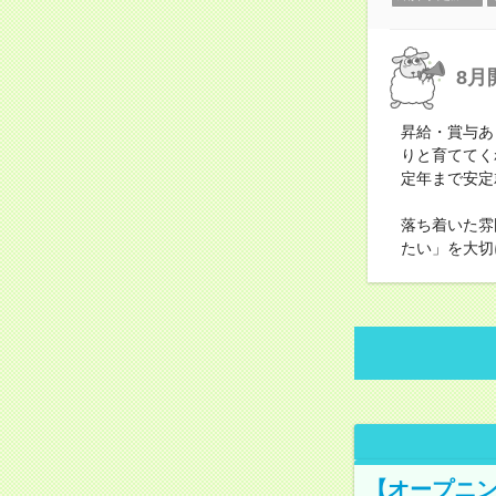
8月
昇給・賞与あ
りと育ててく
定年まで安定
落ち着いた雰
たい」を大切
【オープニン