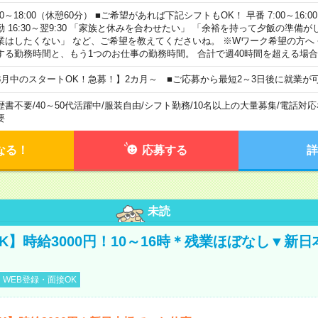
00～18:00（休憩60分） ■ご希望があれば下記シフトもOK！ 早番 7:00～16:00 遅
勤 16:30～翌9:30 「家族と休みを合わせたい」 「余裕を持って夕飯の準備
業はしたくない」 など、ご希望を教えてくださいね。 ※Wワーク希望の方へ
する勤務時間と、もう1つのお仕事の勤務時間。 合計で週40時間を超える場
8月中のスタートOK！急募！】2カ月～ ■ご応募から最短2～3日後に就業が
歴書不要
/
40～50代活躍中
/
服装自由
/
シフト勤務
/
10名以上の大量募集
/
電話対応
要
なる！
応募する
詳
未読
K】時給3000円！10～16時＊残業ほぼなし▼新
WEB登録・面接OK