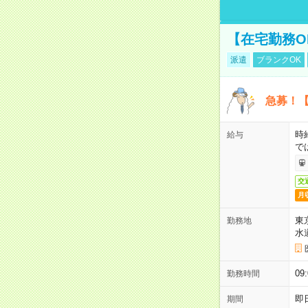
【在宅勤務O
派遣
ブランクOK
急募！【
時
給与
で
交
月
東
勤務地
水
09
勤務時間
即
期間