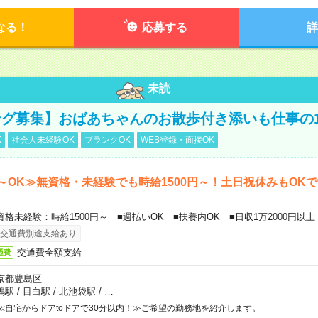
なる！
応募する
詳
未読
グ募集】おばあちゃんのお散歩付き添いも仕事の
K
社会人未経験OK
ブランクOK
WEB登録・面接OK
～OK≫無資格・未経験でも時給1500円～！土日祝休みもOK
資格未経験：時給1500円～ ■週払いOK ■扶養内OK ■日収1万2000円以上
交通費別途支給あり
交通費全額支給
通費
京都豊島区
鴨駅
/
目白駅
/
北池袋駅
/
…
≪自宅からドアtoドアで30分以内！≫ご希望の勤務地を紹介します。