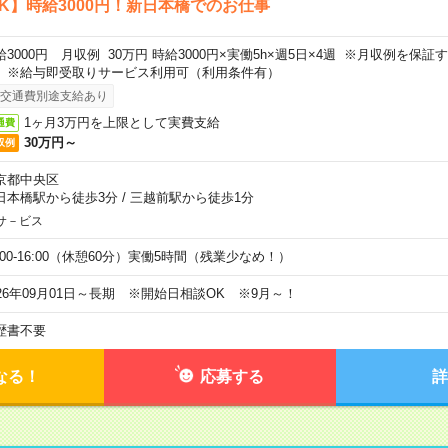
K】時給3000円！新日本橋でのお仕事
給3000円 月収例 30万円 時給3000円×実働5h×週5日×4週 ※月収例を保
。※給与即受取りサービス利用可（利用条件有）
交通費別途支給あり
1ヶ月3万円を上限として実費支給
通費
30万円～
収例
京都中央区
日本橋駅から徒歩3分
/
三越前駅から徒歩1分
サ－ビス
0:00-16:00（休憩60分）実働5時間（残業少なめ！）
026年09月01日～長期 ※開始日相談OK ※9月～！
歴書不要
なる！
応募する
詳