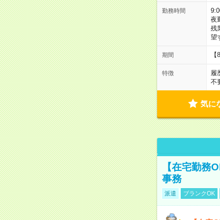
9:
勤務時間
夜
残
望
【
期間
履
特徴
不
気に
【在宅勤務O
事務
派遣
ブランクOK