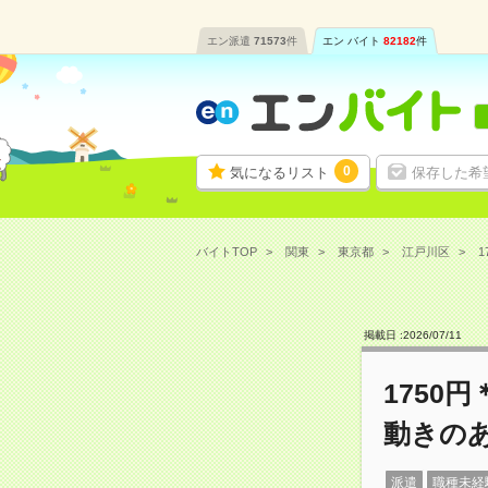
エン派遣
71573
件
エン バイト
82182
件
0
気になるリスト
保存した希
バイトTOP
関東
東京都
江戸川区
1
掲載日 :
2026
/
07
/
11
1750
動きの
派遣
職種未経