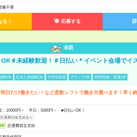
歴書不要
なる！
応募する
詳
未読
～OK＃未経験歓迎！＃日払い＊イベント会場でイ
経験OK
社会人未経験OK
大学生歓迎
ブランクOK
WEB登録・面接OK
ら明日だけ働きたい！など柔軟シフトで働き方選べます！早く
給：10000円～ 半日：5000円～ ■日払いOK！
交通費別途支給あり
交通費規定支給
通費
京都千代田区