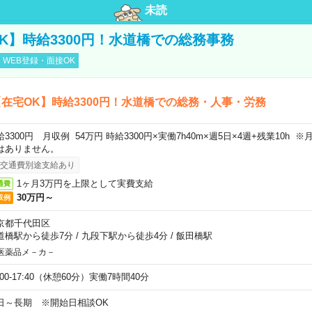
未読
K】時給3300円！水道橋での総務事務
WEB登録・面接OK
在宅OK】時給3300円！水道橋での総務・人事・労務
給3300円 月収例 54万円 時給3300円×実働7h40m×週5日×4週+残業10h
はありません。
交通費別途支給あり
1ヶ月3万円を上限として実費支給
通費
30万円～
収例
京都千代田区
道橋駅から徒歩7分
/
九段下駅から徒歩4分
/
飯田橋駅
医薬品メ－カ－
:00-17:40（休憩60分）実働7時間40分
日～長期 ※開始日相談OK