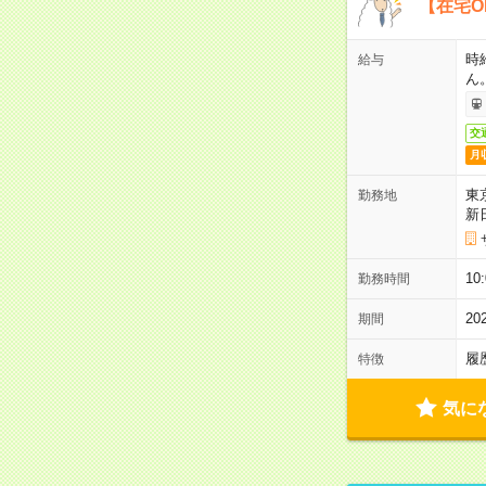
【在宅O
時
給与
ん
交
月
東
勤務地
新
1
勤務時間
2
期間
履
特徴
気に