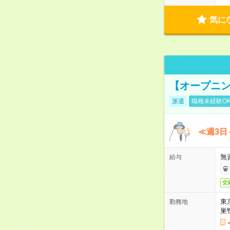
気に
【オープニン
派遣
職種未経験O
≪週3日
無
給与
交
東
勤務地
巣