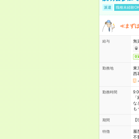
派遣
職種未経験O
≪まずは
無
給与
交
東
勤務地
西
9:
勤務時間
「
な
も
【
期間
履
特徴
不