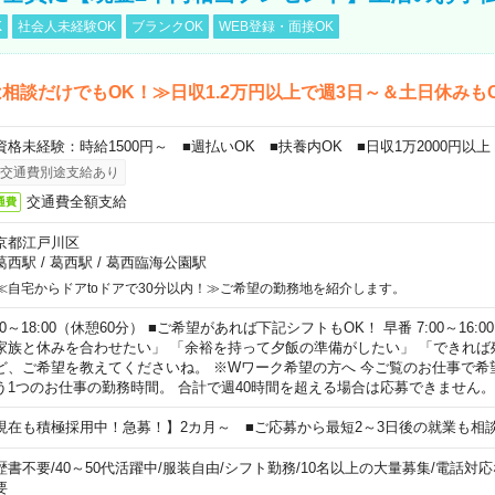
K
社会人未経験OK
ブランクOK
WEB登録・面接OK
相談だけでもOK！≫日収1.2万円以上で週3日～＆土日休みも
資格未経験：時給1500円～ ■週払いOK ■扶養内OK ■日収1万2000円以上
交通費別途支給あり
交通費全額支給
通費
京都江戸川区
葛西駅
/
葛西駅
/
葛西臨海公園駅
≪自宅からドアtoドアで30分以内！≫ご希望の勤務地を紹介します。
00～18:00（休憩60分） ■ご希望があれば下記シフトもOK！ 早番 7:00～16:00 遅
家族と休みを合わせたい」 「余裕を持って夕飯の準備がしたい」 「できれば
ど、ご希望を教えてくださいね。 ※Wワーク希望の方へ 今ご覧のお仕事で希
う1つのお仕事の勤務時間。 合計で週40時間を超える場合は応募できません。
現在も積極採用中！急募！】2カ月～ ■ご応募から最短2～3日後の就業も相
歴書不要
/
40～50代活躍中
/
服装自由
/
シフト勤務
/
10名以上の大量募集
/
電話対応
要