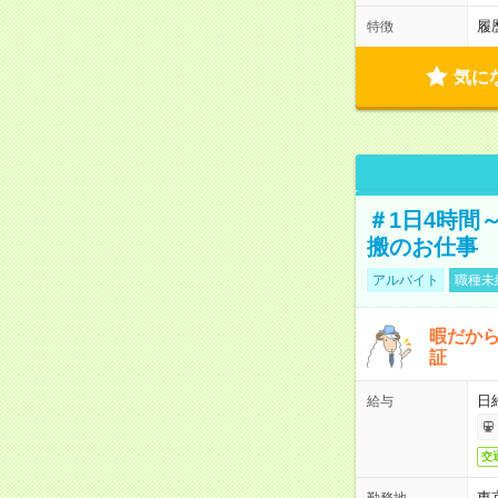
履
特徴
気に
＃1日4時間
搬のお仕事
アルバイト
職種未
暇だか
証
日
給与
交
東
勤務地