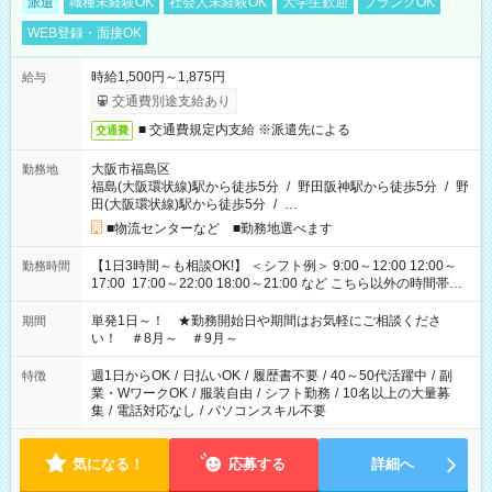
派遣
職種未経験OK
社会人未経験OK
大学生歓迎
ブランクOK
WEB登録・面接OK
時給1,500円～1,875円
給与
交通費別途支給あり
■ 交通費規定内支給 ※派遣先による
交通費
大阪市福島区
勤務地
福島(大阪環状線)駅から徒歩5分
/
野田阪神駅から徒歩5分
/
野
田(大阪環状線)駅から徒歩5分
/
…
■物流センターなど ■勤務地選べます
【1日3時間～も相談OK!】 ＜シフト例＞ 9:00～12:00 12:00～
勤務時間
17:00 17:00～22:00 18:00～21:00 など こちら以外の時間帯も
お気軽にご相談ください！
単発1日～！ ★勤務開始日や期間はお気軽にご相談くださ
期間
い！ ＃8月～ ＃9月～
週1日からOK
/
日払いOK
/
履歴書不要
/
40～50代活躍中
/
副
特徴
業・WワークOK
/
服装自由
/
シフト勤務
/
10名以上の大量募
集
/
電話対応なし
/
パソコンスキル不要
気になる！
応募する
詳細へ