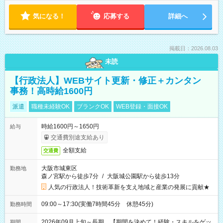
気になる！
応募する
詳細へ
掲載日：2026.08.03
未読
【行政法人】WEBサイト更新・修正＋カンタン
事務！高時給1600円
派遣
職種未経験OK
ブランクOK
WEB登録・面接OK
時給1600円～1650円
給与
交通費別途支給あり
全額支給
交通費
大阪市城東区
勤務地
森ノ宮駅から徒歩7分
/
大阪城公園駅から徒歩13分
人気の行政法人！技術革新を支え地域と産業の発展に貢献★
09:00～17:30(実働7時間45分 休憩45分)
勤務時間
2026年09月上旬～長期 【期間を決めて！経験・スキルをゲッ
期間