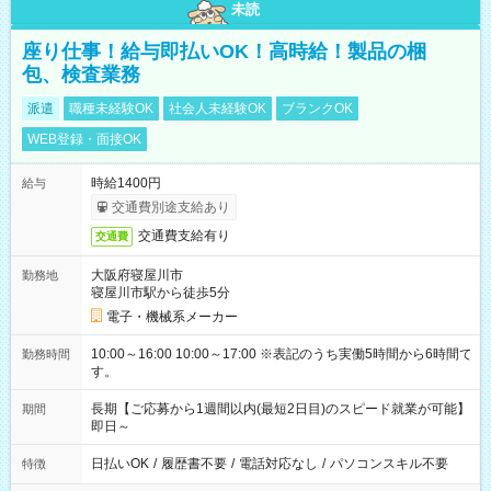
未読
座り仕事！給与即払いOK！高時給！製品の梱
包、検査業務
派遣
職種未経験OK
社会人未経験OK
ブランクOK
WEB登録・面接OK
時給1400円
給与
交通費別途支給あり
交通費支給有り
交通費
大阪府寝屋川市
勤務地
寝屋川市駅から徒歩5分
電子・機械系メーカー
10:00～16:00 10:00～17:00 ※表記のうち実働5時間から6時間で
勤務時間
す。
長期【ご応募から1週間以内(最短2日目)のスピード就業が可能】
期間
即日～
日払いOK
/
履歴書不要
/
電話対応なし
/
パソコンスキル不要
特徴