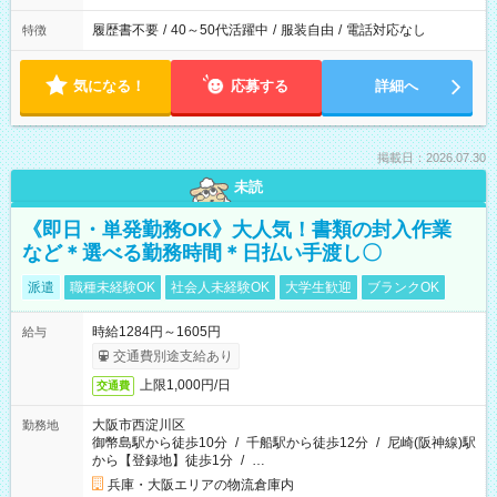
履歴書不要
/
40～50代活躍中
/
服装自由
/
電話対応なし
特徴
気になる！
応募する
詳細へ
掲載日：2026.07.30
未読
《即日・単発勤務OK》大人気！書類の封入作業
など＊選べる勤務時間＊日払い手渡し〇
派遣
職種未経験OK
社会人未経験OK
大学生歓迎
ブランクOK
時給1284円～1605円
給与
交通費別途支給あり
上限1,000円/日
交通費
大阪市西淀川区
勤務地
御幣島駅から徒歩10分
/
千船駅から徒歩12分
/
尼崎(阪神線)駅
から【登録地】徒歩1分
/
…
兵庫・大阪エリアの物流倉庫内