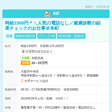
掲載日：2026.08.06
未読
時給1500円＊＼人気の電話なし／健康診断の結
果チェックのお仕事＠本町
派遣
職種未経験OK
ブランクOK
WEB登録・面接OK
時給1500円 月収例 225,000円
給与
交通費別途支給あり
全額支給
交通費
20～25万円
月収例
大阪市中央区
勤務地
堺筋本町駅から徒歩1分
/
本町駅から徒歩6分
/
肥後橋駅
大手サービス会社
08:30～17:00(実働7時間30分 休憩1時間)
勤務時間
2026年09月上旬～長期 ※9月～！
期間
履歴書不要
/
40～50代活躍中
/
服装自由
/
電話対応なし
特徴