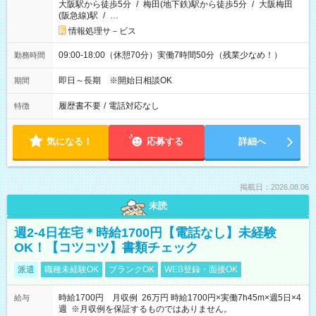
大阪駅から徒歩5分
/
梅田(地下鉄)駅から徒歩5分
/
大阪梅田
(阪急線)駅
/
…
情報処理サ－ビス
09:00-18:00（休憩70分）実働7時間50分（残業少なめ！）
勤務時間
即日～長期 ※開始日相談OK
期間
履歴書不要
/
電話対応なし
特徴
気になる！
応募する
詳細へ
掲載日：2026.08.06
未読
週2-4日在宅＊時給1700円【電話なし】未経験
OK！【コツコツ】書類チェック
派遣
職種未経験OK
ブランクOK
WEB登録・面接OK
時給1700円 月収例 26万円 時給1700円×実働7h45m×週5日×4
給与
週 ※月収例を保証するものではありません。