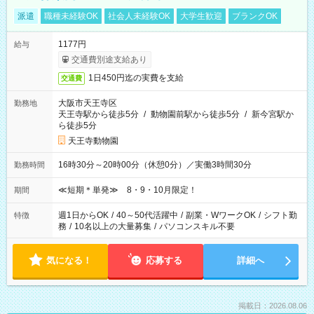
派遣
職種未経験OK
社会人未経験OK
大学生歓迎
ブランクOK
1177円
給与
交通費別途支給あり
1日450円迄の実費を支給
交通費
大阪市天王寺区
勤務地
天王寺駅から徒歩5分
/
動物園前駅から徒歩5分
/
新今宮駅か
ら徒歩5分
天王寺動物園
16時30分～20時00分（休憩0分）／実働3時間30分
勤務時間
≪短期＊単発≫ 8・9・10月限定！
期間
週1日からOK
/
40～50代活躍中
/
副業・WワークOK
/
シフト勤
特徴
務
/
10名以上の大量募集
/
パソコンスキル不要
気になる！
応募する
詳細へ
掲載日：2026.08.06