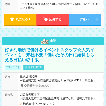
日払いOK
/
履歴書不要
/
40～50代活躍中
/
副業・WワークOK
/
特徴
シフト勤務
気になる！
応募する
詳細へ
未読
好きな場所で働けるイベントスタッフ☆人気イ
ベントも！来社不要！働いたその日に給料もら
える日払い◎｜阪
アルバイト
職種未経験OK
日給16,500円～
給与
＋交通費支給 ★交通費全額支給！ ★日払いOK！（規定あり） ┗
働いたその日に現金GET♪ お仕事後はコンビニATMから 日払
交通費別途支給あり
い分を引き落とせます！ 【試用期間】試用期間なし
大阪市天王寺区
勤務地
大阪府大阪市天王寺区生玉前町（最寄り駅：谷町九丁目駅）
株式会社ワンベルウッズ