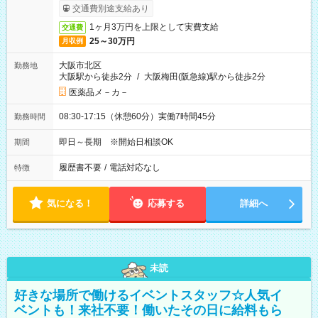
交通費別途支給あり
1ヶ月3万円を上限として実費支給
交通費
25～30万円
月収例
大阪市北区
勤務地
大阪駅から徒歩2分
/
大阪梅田(阪急線)駅から徒歩2分
医薬品メ－カ－
08:30-17:15（休憩60分）実働7時間45分
勤務時間
即日～長期 ※開始日相談OK
期間
履歴書不要
/
電話対応なし
特徴
気になる！
応募する
詳細へ
未読
好きな場所で働けるイベントスタッフ☆人気イ
ベントも！来社不要！働いたその日に給料もら