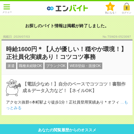
0
メニュー
気になる！
ログイン
お探しのバイト情報は掲載が終了しました。
掲載日 :2026
/
07
/
03
No.TSW26-0523097
時給1600円＊【人が優しい！穏やか環境！】
正社員化実績あり！コツコツ事務
派遣
職種未経験OK
ブランクOK
WEB登録・面接OK
【電話少なめ！】自分のペースでコツコツ！書類作
成＆データ入力など！【ネイルOK】
アクセス抜群○本町駅より徒歩1分！正社員登用実績あり＊オフィ
...も
っとみる
あなたの閲覧履歴からのオススメ