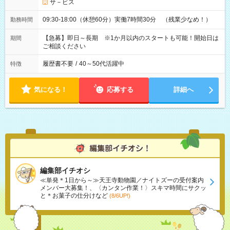
サ－ビス
09:30-18:00（休憩60分）実働7時間30分 （残業少なめ！）
勤務時間
【急募】即日～長期 ※1か月以内のスタートも可能！開始日は
期間
ご相談ください
履歴書不要
/
40～50代活躍中
特徴
気になる！
応募する
詳細へ
編集部イチオシ
≪単発＊1日から～≫天王寺動物園／ナイトズーの受付案内
メンバー大募集！、〈カンタン作業！〉スキマ時間にサクッ
と＊お菓子の仕分けなど
(8/6UP!)