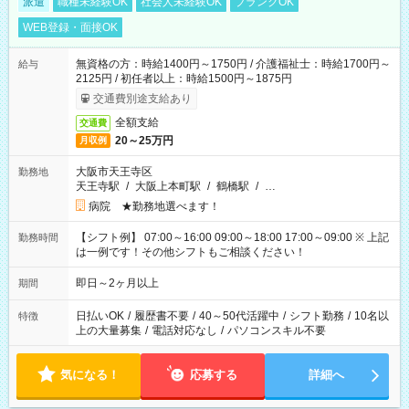
派遣
職種未経験OK
社会人未経験OK
ブランクOK
WEB登録・面接OK
無資格の方：時給1400円～1750円 / 介護福祉士：時給1700円～
給与
2125円 / 初任者以上：時給1500円～1875円
交通費別途支給あり
全額支給
交通費
20～25万円
月収例
大阪市天王寺区
勤務地
天王寺駅
/
大阪上本町駅
/
鶴橋駅
/
…
病院 ★勤務地選べます！
【シフト例】 07:00～16:00 09:00～18:00 17:00～09:00 ※ 上記
勤務時間
は一例です！その他シフトもご相談ください！
即日～2ヶ月以上
期間
日払いOK
/
履歴書不要
/
40～50代活躍中
/
シフト勤務
/
10名以
特徴
上の大量募集
/
電話対応なし
/
パソコンスキル不要
気になる！
応募する
詳細へ