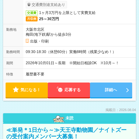
ービス利用可（利用条件有）
交通費別途支給あり
1ヶ月3万円を上限として実費支給
交通費
25～30万円
月収例
大阪市北区
勤務地
梅田(地下鉄)駅から徒歩3分
出版・印刷
09:30-18:30（休憩60分）実働8時間（残業少なめ！）
勤務時間
2026年10月01日～長期 ※開始日相談OK ※10月～！
期間
履歴書不要
特徴
気になる！
応募する
詳細へ
掲載日：2026.08.04
未読
≪単発＊1日から～≫天王寺動物園／ナイトズー
の受付案内メンバー大募集！