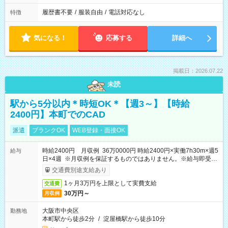
履歴書不要
/
服装自由
/
電話対応なし
特徴
気になる！
応募する
詳細へ
掲載日：2026.07.22
未読
駅から5分以内＊時短OK＊【週3～】【時給
2400円】本町でのCAD
派遣
ブランクOK
WEB登録・面接OK
時給2400円 月収例 36万0000円 時給2400円×実働7h30m×週5
給与
日×4週 ※月収例を保証するものではありません。※給与即受取
りサービス利用可（利用条件有）
交通費別途支給あり
1ヶ月3万円を上限として実費支給
交通費
30万円～
月収例
大阪市中央区
勤務地
本町駅から徒歩2分
/
淀屋橋駅から徒歩10分