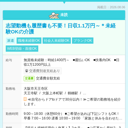
掲載日：2026.08.06
未読
志望動機も履歴書も不要！日収1.1万円～＊未経
験OKの介護
派遣
職種未経験OK
社会人未経験OK
ブランクOK
WEB登録・面接OK
無資格未経験：時給1400円～ ■週払いOK ■扶養内OK ■日
給与
収1万1200円以上
交通費別途支給あり
交通費全額支給
交通費
大阪市天王寺区
勤務地
天王寺駅
/
大阪上本町駅
/
鶴橋駅
/
…
≪自宅からドアtoドアで30分以内！≫ご希望の勤務地を紹介
します。
9:00～18:00（休憩60分） ■ご希望があれば下記シフトもOK！
勤務時間
早番 7:00～16:00 遅番 10:00～19:00 「家族と休みを合わせた
い」 「余裕を持って夕飯の準備がしたい」 「できれば残業はし
たくない」 など、ご希望を教えてくださいね。 ※Wワーク希望