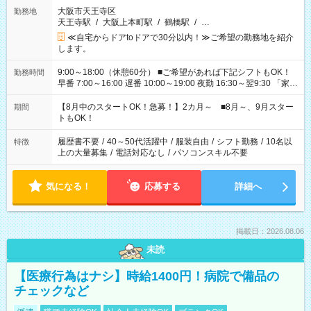
大阪市天王寺区
勤務地
天王寺駅
/
大阪上本町駅
/
鶴橋駅
/
…
≪自宅からドアtoドアで30分以内！≫ご希望の勤務地を紹介
します。
9:00～18:00（休憩60分） ■ご希望があれば下記シフトもOK！
勤務時間
早番 7:00～16:00 遅番 10:00～19:00 夜勤 16:30～翌9:30 「家族
と休みを合わせたい」 「余裕を持って夕飯の準備がしたい」
「できれば残業はしたくない」 など、ご希望を教えてください
【8月中のスタートOK！急募！】2カ月～ ■8月～、9月スター
期間
ね。 ※Wワーク希望の方へ 今ご覧のお仕事で希望する勤務時間
トもOK！
と、もう1つのお仕事の勤務時間。 合計で週40時間を超える場
合は応募できません。
履歴書不要
/
40～50代活躍中
/
服装自由
/
シフト勤務
/
10名以
特徴
上の大量募集
/
電話対応なし
/
パソコンスキル不要
気になる！
応募する
詳細へ
掲載日：2026.08.06
未読
【医療行為はナシ】時給1400円！病院で備品の
チェックなど