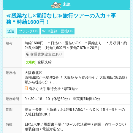
未読
≪残業なし×電話なし≫旅行ツアーの入力＋事
務＊時給1600円！
派遣
ブランクOK
WEB登録・面接OK
時給1600円 ＊日払い・週払いOK ＊昇給あり ＊月収例：約
給与
245,440円 （時給1,600円 × 実働7.67h × 20日）
交通費別途支給あり
全額支給
交通費
大阪市北区
勤務地
西梅田駅から徒歩2分
/
大阪駅から徒歩4分
/
大阪梅田(阪急線)
駅から徒歩6分
/
…
有名な大手旅行会社＊駅直結✨
9：30～18：10（休憩60分） ※実働7時間40分
勤務時間
即日～長期 ＊急募：お盆明けの8/17～もＯＫ！8月～9月～の
期間
入社日相談OK！
日払いOK
/
履歴書不要
/
40～50代活躍中
/
副業・WワークOK
/
特徴
服装自由
/
電話対応なし