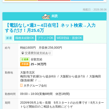
掲載日：2026.08.06
未読
【電話なし×週3～4日在宅】ネット検索→入力
するだけ！月25.6万
派遣
職種未経験OK
ブランクOK
WEB登録・面接OK
時給1600円 月収例 256,000円
給与
交通費別途支給あり
全額支給
交通費
25～30万円
月収例
大阪市北区
勤務地
梅田(地下鉄)駅から徒歩8分
/
大阪駅から徒歩7分
/
大阪梅田
(阪急線)駅
/
…
大手グループ会社
09:00～18:00(実働8時間 休憩1時間)
勤務時間
2026年09月上旬～長期 9月スタートのお仕事です！8月スター
期間
トなど開始日のご相談もお気軽にどうぞ