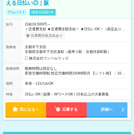
える日払い◎｜阪
アルバイト
職種未経験OK
日給16,500円～
給与
＋交通費支給 ★交通費全額支給！ ★日払いOK！（規定あり） ┗
働いたその日に現金GET♪ お仕事後はコンビニATMから 日払
交通費別途支給あり
い分を引き落とせます！ 【試用期間】試用期間なし
京都市下京区
勤務地
京都府京都市下京区真町（最寄り駅：京都河原町駅）
株式会社ワンベルウッズ
勤務時間は指定なし
勤務時間
変形労働時間制 想定労働時間160時間/月 【シフト例】 ・10：
00～20：00
単発・1日のみOK
期間
日払いOK / 副業・WワークOK / 10名以上の大量募集
特徴
気になる！
応募する
詳細へ