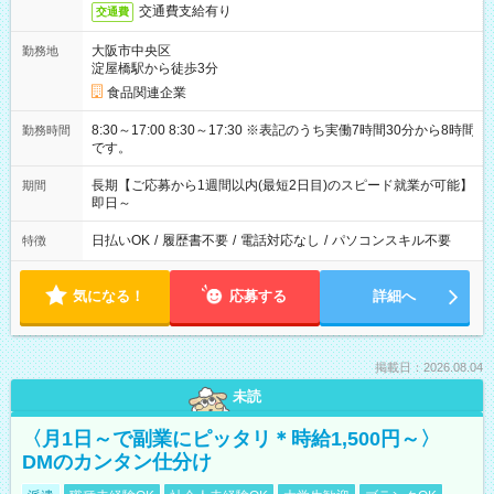
交通費支給有り
交通費
大阪市中央区
勤務地
淀屋橋駅から徒歩3分
食品関連企業
8:30～17:00 8:30～17:30 ※表記のうち実働7時間30分から8時間
勤務時間
です。
長期【ご応募から1週間以内(最短2日目)のスピード就業が可能】
期間
即日～
日払いOK
/
履歴書不要
/
電話対応なし
/
パソコンスキル不要
特徴
気になる！
応募する
詳細へ
掲載日：2026.08.04
未読
〈月1日～で副業にピッタリ＊時給1,500円～〉
DMのカンタン仕分け