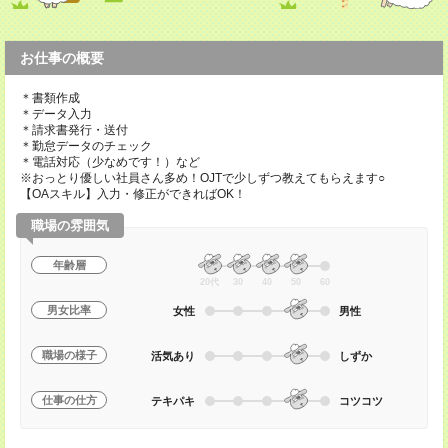
お仕事の概要
＊書類作成
＊データ入力
＊請求書発行・送付
＊勤怠データのチェック
＊電話対応（少なめです！）など
※おっとり優しい社員さん多め！OJTで少しずつ教えてもらえます○
【OAスキル】入力・修正ができればOK！
職場の雰囲気
年齢層
20代
30
40
50
60
男女比率
女性
男性
職場の様子
活気あり
しずか
仕事の仕方
テキパキ
コツコツ