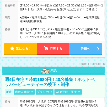
(1)9:00～17:00※休憩1ｈ (2)17:30～21:30 (3)21:15～翌8:00※休
勤務時間
憩1ｈ 日勤・夕勤・夜勤からお選びいただけます！ ご希望に合
わせて働けるお仕事です(*^^*) 【その他選べる勤務時間】 8-17
時/9-17時/9-18時/10-18時/11-21時/18-22時/20-翌4時/21-翌5
■急募■ド短期1日だけOK☆ ■単発OK ■週1～OK！ ■短期勤務歓
期間
時/22-翌6時/0-翌8時 ご自身のご都合で選んで頂ける完全自由シ
迎 ■長期勤務歓迎
フト！
週1日からOK
/
日払いOK
/
履歴書不要
/
40～50代活躍中
/
副
特徴
業・WワークOK
/
服装自由
/
10名以上の大量募集
/
電話対応な
し
/
パソコンスキル不要
気になる！
応募する
詳細へ
掲載日：2026.08.06
未読
週4日在宅＊時給1680円！40名募集！ホットペ
ッパービューティーの校正・制作
派遣
職種未経験OK
ブランクOK
WEB登録・面接OK
時給1680円 月収例 26万円 時給1680円×実働8h×週5日×4
給与
週 ※月収例を保証するものではありません。※給与即受取りサ