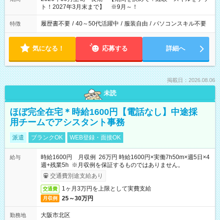
ト！2027年3月末まで】 ※9月～！
履歴書不要
/
40～50代活躍中
/
服装自由
/
パソコンスキル不要
特徴
気になる！
応募する
詳細へ
掲載日：2026.08.06
未読
ほぼ完全在宅＊時給1600円【電話なし】中途採
用チームでアシスタント事務
派遣
ブランクOK
WEB登録・面接OK
時給1600円 月収例 26万円 時給1600円×実働7h50m×週5日×4
給与
週+残業5h ※月収例を保証するものではありません。
交通費別途支給あり
1ヶ月3万円を上限として実費支給
交通費
25～30万円
月収例
大阪市北区
勤務地