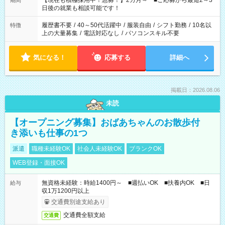
【現在も積極採用中！急募！】2カ月～ ■ご応募から最短2～3
期間
の方へ 今ご覧のお仕事で希望する勤務時間と、もう1つのお仕事
日後の就業も相談可能です！
の勤務時間。 合計で週40時間を超える場合は応募できません。
履歴書不要
/
40～50代活躍中
/
服装自由
/
シフト勤務
/
10名以
特徴
上の大量募集
/
電話対応なし
/
パソコンスキル不要
気になる！
応募する
詳細へ
掲載日：2026.08.06
未読
【オープニング募集】おばあちゃんのお散歩付
き添いも仕事の1つ
派遣
職種未経験OK
社会人未経験OK
ブランクOK
WEB登録・面接OK
無資格未経験：時給1400円～ ■週払いOK ■扶養内OK ■日
給与
収1万1200円以上
交通費別途支給あり
交通費全額支給
交通費