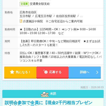
交通費全額支給
交通費
広島市佐伯区
勤務地
五日市駅
/
広電五日市駅
/
佐伯区役所前駅
/
…
介護施設や病院 ※ご自宅近辺からご案内可能
★【日勤のみ】1日5時間～OK！ ≪シフト例≫ 9:00～14:00
勤務時間
10:00～15:00 12:00～17:00 など
【急募】即日勤務OK！中旬～など開始日相談可 ★まずはお試
期間
し2カ月～のスタートも歓迎！
日払いOK
/
履歴書不要
/
40～50代活躍中
/
副業・WワークOK
/
特徴
服装自由
/
シフト勤務
/
10名以上の大量募集
/
電話対応なし
/
パ
ソコンスキル不要
気になる！
応募する
詳細へ
掲載日：2026.08.03
未読
説明会参加で全員に【現金2千円相当プレゼン