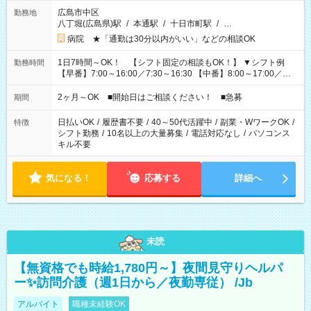
広島市中区
勤務地
八丁堀(広島県)駅
/
本通駅
/
十日市町駅
/
…
病院 ★「通勤は30分以内がいい」などの相談OK
1日7時間～OK！ 【シフト固定の相談もOK！】 ▼シフト例
勤務時間
【早番】7:00～16:00／7:30～16:30 【中番】8:00～17:00／
9:00～18:00 【遅番】11:00～20:00／13:00～22:00 「〇時まで
には帰りたい」 「〇時からしか出勤できない」 などの相談
2ヶ月～OK ■開始日はご相談ください！ ■急募
期間
OK！
日払いOK
/
履歴書不要
/
40～50代活躍中
/
副業・WワークOK
/
特徴
シフト勤務
/
10名以上の大量募集
/
電話対応なし
/
パソコンス
キル不要
気になる！
応募する
詳細へ
未読
【無資格でも時給1,780円～】夜間見守りヘルパ
ー✨訪問介護（週1日から／夜勤専従） /Jb
アルバイト
職種未経験OK