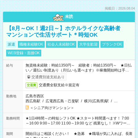
掲載日：2026.08.04
未読
【8月～OK！週2日～】ホテルライクな高齢者
マンションで生活サポート＊時短OK
派遣
職種未経験OK
社会人未経験OK
大学生歓迎
ブランクOK
WEB登録・面接OK
無資格未経験：時給1350円～ 経験者：時給1350円～ ★日払
給与
い／週払い制度あり（月払いも選べます）※稼働開始時は手続き
完了次第のお支払いとなります。
交通費別途支給あり
交通費全額支給※規定有
交通費
広島市西区
勤務地
西広島駅
/
広電西広島・己斐駅
/
横川(広島県)駅
/
…
＜シニア向けマンション＞
★1日4時間～の時短シフトOK ★スタート時間選べます！ 7:00
勤務時間
～16:00 9:00～17:00 11:00～19:00 など 残業なし！ ※Wワーク
の場合、他のお仕事と合わせ週40時間超の就業はご案内できま
せん ※法令に基づき、週20時間以上勤務は社会保険への加入対
開始日はご相談ください！ ★急募 ★職場が気に入れば、長期
期間