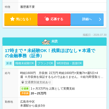
履歴書不要
特徴
気になる！
応募する
詳細へ
掲載日：2026.07.30
未読
17時まで＊未経験OK！残業ほぼなし▼本通で
の金融事務（証券）
派遣
職種未経験OK
ブランクOK
WEB登録・面接OK
時給1600円 月収例 22万円 時給1600円×実働7h×週5日×4
給与
週 ※月収例を保証するものではありません。※給与即受取りサ
ービス利用可（利用条件有）
交通費別途支給あり
1ヶ月3万円を上限として実費支給
交通費
20～25万円
月収例
広島市中区
勤務地
本通駅から徒歩3分