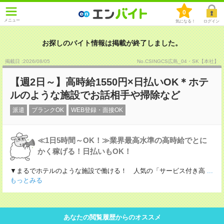
0
メニュー
気になる！
ログイン
お探しのバイト情報は掲載が終了しました。
掲載日 :2026
/
08
/
05
No.CSINGCS広島_04・SK【本社】
【週2日～】高時給1550円×日払いOK＊ホテ
ルのような施設でお話相手や掃除など
派遣
ブランクOK
WEB登録・面接OK
≪1日5時間～OK！≫業界最高水準の高時給でとに
かく稼げる！日払いもOK！
▼まるでホテルのような施設で働ける！ 人気の「サービス付き高
...
もっとみる
あなたの閲覧履歴からのオススメ