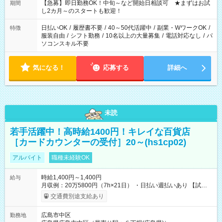
【急募】即日勤務OK！中旬～など開始日相談可 ★まずはお試
期間
し2カ月～のスタートも歓迎！
日払いOK
/
履歴書不要
/
40～50代活躍中
/
副業・WワークOK
/
特徴
服装自由
/
シフト勤務
/
10名以上の大量募集
/
電話対応なし
/
パ
ソコンスキル不要
気になる！
応募する
詳細へ
未読
若手活躍中！高時給1400円！キレイな百貨店
［カードカウンターの受付］20～(hs1cp02)
アルバイト
職種未経験OK
時給1,400円～1,400円
給与
月収例：20万5800円（7h×21日） ・日払い週払いあり 【試用
期間】試用期間なし
交通費別途支給あり
広島市中区
勤務地