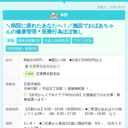
掲載日：2026.08.07
未読
＼病院に疲れたあなたへ！／施設でおばあちゃ
んの健康管理＊医療行為ほぼ無し
派遣
職種未経験OK
社会人未経験OK
ブランクOK
WEB登録・面接OK
時給2100円～ ■週払いOK ■日収1万6800円以上
給与
交通費別途支給あり
交通費全額支給
交通費
広島市南区
勤務地
天神川駅
/
宇品五丁目駅
/
猿猴橋町駅
/
…
【自宅からドアtoドアで30分以内】介護施設でのお仕事。勤
務地選べます！
【日勤のみ】9:00～18:00（休憩60分） ■ご希望があればその他
勤務時間
シフトもOK！ （例）8:30～17:30 10:00～19:00 など
「家族とお休みを合わせたい」 「できれば残業はしたくない」
など、あなたのご希望に沿ったお仕事をご紹介します！ ※Wワ
2ヶ月～ ■ご応募から最短3日後に開始可能 9月～、10月スタ
期間
ーク希望の方へ 今ご覧のお仕事で希望する勤務時間と、もう1つ