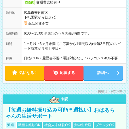
交通費支給有り
交通費
広島市安佐南区
勤務地
下祇園駅から徒歩2分
食品関連企業
6:00～15:00 ※表記のうち実働8時間です。
勤務時間
1ヶ月以上3ヶ月未満【ご応募から1週間以内(最短2日目)のスピ
期間
ード就業が可能】即日～
日払いOK
/
履歴書不要
/
電話対応なし
/
パソコンスキル不要
特徴
気になる！
応募する
詳細へ
掲載日：2026.08.03
未読
【毎週お給料振り込み可能＊週払い】おばあち
ゃんの生活サポート
派遣
職種未経験OK
社会人未経験OK
大学生歓迎
ブランクOK