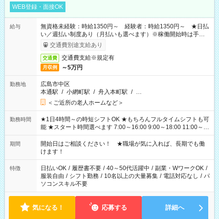
WEB登録・面接OK
無資格未経験：時給1350円～ 経験者：時給1350円～ ★日払
給与
い／週払い制度あり（月払いも選べます）※稼働開始時は手続き
完了次第のお支払いとなります。
交通費別途支給あり
交通費支給※規定有
交通費
～5万円
月収例
広島市中区
勤務地
本通駅
/
小網町駅
/
舟入本町駅
/
…
＜ご近所の老人ホームなど＞
★1日4時間～の時短シフトOK ★もちろんフルタイムシフトも可
勤務時間
能 ★スタート時間選べます 7:00～16:00 9:00～18:00 11:00～
20:00 など 残業なし！ ※Wワークの場合、他のお仕事と合わせ
週40時間超の就業はご案内できません ※法令に基づき、週20時
開始日はご相談ください！ ★職場が気に入れば、長期でも働
期間
間以上勤務は社会保険への加入対象となります ※労働者派遣法
けます！
（日雇い派遣の原則禁止）により、短時間・短期間の就業はご
案内が難しい場合があります
日払いOK
/
履歴書不要
/
40～50代活躍中
/
副業・WワークOK
/
特徴
服装自由
/
シフト勤務
/
10名以上の大量募集
/
電話対応なし
/
パ
ソコンスキル不要
気になる！
応募する
詳細へ