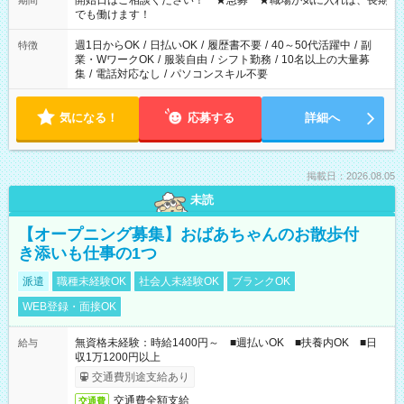
開始日はご相談ください！ ★急募 ★職場が気に入れば、長期
期間
象となります ※労働者派遣法（日雇い派遣の原則禁止）によ
でも働けます！
り、短時間・短期間の就業はご案内が難しい場合があります
週1日からOK
/
日払いOK
/
履歴書不要
/
40～50代活躍中
/
副
特徴
業・WワークOK
/
服装自由
/
シフト勤務
/
10名以上の大量募
集
/
電話対応なし
/
パソコンスキル不要
気になる！
応募する
詳細へ
掲載日：2026.08.05
未読
【オープニング募集】おばあちゃんのお散歩付
き添いも仕事の1つ
派遣
職種未経験OK
社会人未経験OK
ブランクOK
WEB登録・面接OK
無資格未経験：時給1400円～ ■週払いOK ■扶養内OK ■日
給与
収1万1200円以上
交通費別途支給あり
交通費全額支給
交通費