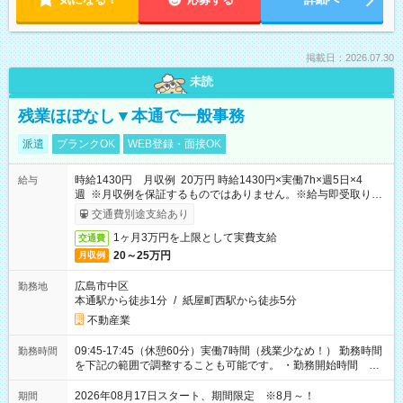
掲載日：2026.07.30
未読
残業ほぼなし▼本通で一般事務
派遣
ブランクOK
WEB登録・面接OK
時給1430円 月収例 20万円 時給1430円×実働7h×週5日×4
給与
週 ※月収例を保証するものではありません。※給与即受取りサ
ービス利用可（利用条件有）
交通費別途支給あり
1ヶ月3万円を上限として実費支給
交通費
20～25万円
月収例
広島市中区
勤務地
本通駅から徒歩1分
/
紙屋町西駅から徒歩5分
不動産業
09:45-17:45（休憩60分）実働7時間（残業少なめ！） 勤務時間
勤務時間
を下記の範囲で調整することも可能です。 ・勤務開始時間
09:45～12:30 ・勤務終了時間 15:45～18:30 ・実働 05:00～
07:45
2026年08月17日スタート、期間限定 ※8月～！
期間