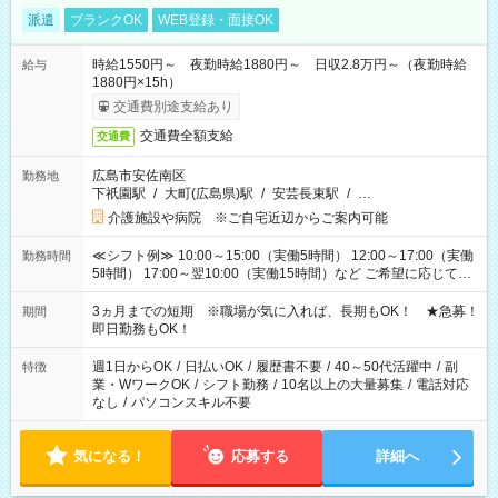
派遣
ブランクOK
WEB登録・面接OK
時給1550円～ 夜勤時給1880円～ 日収2.8万円～（夜勤時給
給与
1880円×15h）
交通費別途支給あり
交通費全額支給
交通費
広島市安佐南区
勤務地
下祇園駅
/
大町(広島県)駅
/
安芸長束駅
/
…
介護施設や病院 ※ご自宅近辺からご案内可能
≪シフト例≫ 10:00～15:00（実働5時間） 12:00～17:00（実働
勤務時間
5時間） 17:00～翌10:00（実働15時間）など ご希望に応じて、
働く時間は調整できます！ お気軽に担当へ相談ください！
3ヵ月までの短期 ※職場が気に入れば、長期もOK！ ★急募！
期間
即日勤務もOK！
週1日からOK
/
日払いOK
/
履歴書不要
/
40～50代活躍中
/
副
特徴
業・WワークOK
/
シフト勤務
/
10名以上の大量募集
/
電話対応
なし
/
パソコンスキル不要
気になる！
応募する
詳細へ