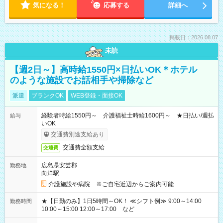
気になる！
応募する
詳細へ
掲載日：2026.08.07
未読
【週2日～】高時給1550円×日払いOK＊ホテル
のような施設でお話相手や掃除など
派遣
ブランクOK
WEB登録・面接OK
経験者時給1550円～ 介護福祉士時給1600円～ ★日払い/週払
給与
いOK
交通費別途支給あり
交通費全額支給
交通費
広島県安芸郡
勤務地
向洋駅
介護施設や病院 ※ご自宅近辺からご案内可能
★【日勤のみ】1日5時間～OK！ ≪シフト例≫ 9:00～14:00
勤務時間
10:00～15:00 12:00～17:00 など