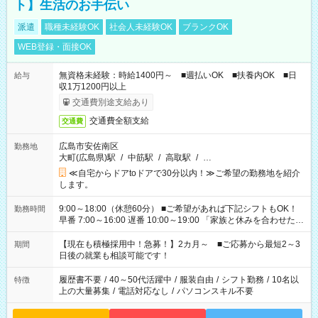
ト】生活のお手伝い
派遣
職種未経験OK
社会人未経験OK
ブランクOK
WEB登録・面接OK
無資格未経験：時給1400円～ ■週払いOK ■扶養内OK ■日
給与
収1万1200円以上
交通費別途支給あり
交通費全額支給
交通費
広島市安佐南区
勤務地
大町(広島県)駅
/
中筋駅
/
高取駅
/
…
≪自宅からドアtoドアで30分以内！≫ご希望の勤務地を紹介
します。
9:00～18:00（休憩60分） ■ご希望があれば下記シフトもOK！
勤務時間
早番 7:00～16:00 遅番 10:00～19:00 「家族と休みを合わせた
い」 「余裕を持って夕飯の準備がしたい」 「できれば残業はし
たくない」 など、ご希望を教えてくださいね。 ※Wワーク希望
【現在も積極採用中！急募！】2カ月～ ■ご応募から最短2～3
期間
の方へ 今ご覧のお仕事で希望する勤務時間と、もう1つのお仕事
日後の就業も相談可能です！
の勤務時間。 合計で週40時間を超える場合は応募できません。
履歴書不要
/
40～50代活躍中
/
服装自由
/
シフト勤務
/
10名以
特徴
上の大量募集
/
電話対応なし
/
パソコンスキル不要