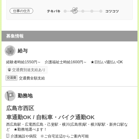
仕事の仕方
テキパキ
コツコツ
募集情報
給与
経験者時給1550円～ 介護福祉士時給1600円～ ★日払い/週払いOK
交通費別途支給あり
交通費全額支給
交通費
勤務地
広島市西区
車通勤OK / 自転車・バイク通勤OK
西広島駅・広電西広島・己斐駅・横川(広島県)駅・横川駅駅・新井口駅な
ど ★勤務地選べます！
介護施設や病院 ※ご自宅近辺からご案内可能