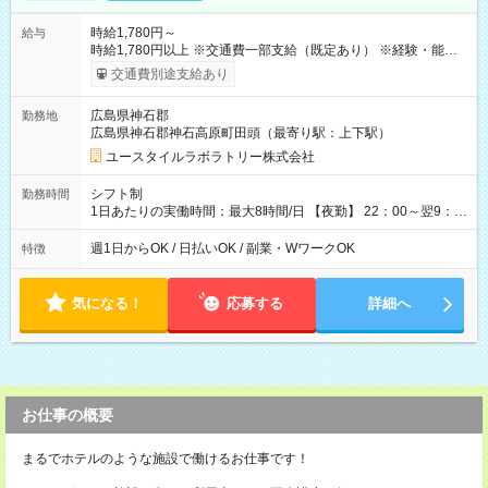
時給1,780円～
給与
時給1,780円以上 ※交通費一部支給（既定あり） ※経験・能力を
考慮して決定します 【収入例】 週1回勤務の場合：1,780円×8時
交通費別途支給あり
間×4回=5万6,960円 週3回勤務の場合：1,780円×8時間×12回
=17万0,880円 【試用期間】試用期間あり 試用期間の長さ：2ヶ
広島県神石郡
勤務地
月 ※ 雇用形態と給与に、本採用時と異なる部分があります。 雇
広島県神石郡神石高原町田頭（最寄り駅：上下駅）
用形態：本採用時と同じです。 給与：時給 1,520円以上
ユースタイルラボラトリー株式会社
シフト制
勤務時間
1日あたりの実働時間：最大8時間/日 【夜勤】 22：00～翌9：
00 ※週1日～OK ／ 夜勤専従 ＊＊ 勤務時間例 ＊＊ ■22時か
ら翌7時 ■23時から翌8時 ■24時から翌9時 など ※上記の時間
週1日からOK / 日払いOK / 副業・WワークOK
特徴
内で8時間勤務（休憩1時間）ご利用者様により、時間は異なり
ます。 ※曜日固定（毎週同じ曜日での勤務となります）
気になる！
応募する
詳細へ
お仕事の概要
まるでホテルのような施設で働けるお仕事です！