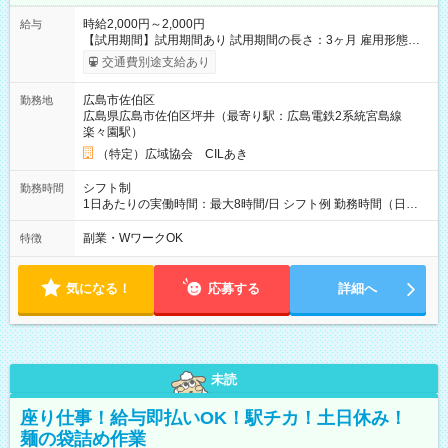
時給2,000円～2,000円
給与
【試用期間】試用期間あり 試用期間の長さ：3ヶ月 雇用形態、
給与は本採用時と同じです。
交通費別途支給あり
広島市佐伯区
勤務地
広島県広島市佐伯区坪井（最寄り駅：広島電鉄2系統宮島線
楽々園駅）
（特定）広域協会 CILあき
シフト制
勤務時間
1日あたりの実働時間：最大8時間/日 シフト例 勤務時間（日
勤）・8時～18時 （実働時間8時間 待機休憩2時間）（日勤1回
あたりの給与 2万円）
副業・WワークOK
特徴
気になる！
応募する
詳細へ
未読
座り仕事！給与即払いOK！駅チカ！土日休み！
麺の袋詰め作業