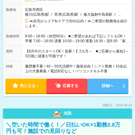
広島市西区
勤務地
横川(広島県)駅
/
草津(広島県)駅
/
修大協創中高前駅
/
…
≪自宅からドアtoドアで30分以内！≫ご希望の勤務地を紹介
します。
9:00～18:00（休憩60分） ■ご希望があれば下記シフトもOK！
勤務時間
早番 7:00～16:00 遅番 10:00～19:00 夜勤 16:30～翌9:30 「家族
と休みを合わせたい」 「余裕を持って夕飯の準備がしたい」
「できれば残業はしたくない」 など、ご希望を教えてください
【8月中のスタートOK！急募！】2カ月～ ■ご応募から最短2～
期間
ね。 ※Wワーク希望の方へ 今ご覧のお仕事で希望する勤務時間
3日後に就業が可能です！
と、もう1つのお仕事の勤務時間。 合計で週40時間を超える場
合は応募できません。
履歴書不要
/
40～50代活躍中
/
服装自由
/
シフト勤務
/
10名以
特徴
上の大量募集
/
電話対応なし
/
パソコンスキル不要
気になる！
応募する
詳細へ
掲載日：2026.08.03
未読
＼空いた時間で働く！／日払いOK×1勤務2.8万
円も可！施設での見回りなど