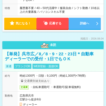
ートもOK！
のお仕事の勤務時間。 合計で週40時間を超える場合は応募でき
ません
履歴書不要
/
40～50代活躍中
/
服装自由
/
シフト勤務
/
10名以
特徴
上の大量募集
/
パソコンスキル不要
気になる！
応募する
詳細へ
掲載日：2026.08.04
未読
【単発】呉市広／8／8・9・22・23日＊自動車
ディーラーでの受付・1日でもＯＫ
派遣
ブランクOK
WEB登録・面接OK
時給1300円 ・日額：9,100円（時給1,300円×7時間）
給与
交通費別途支給あり
・自転車通勤可 ・車通勤可(駐車場無料)
交通費
広島県呉市
勤務地
広駅から徒歩9分
ディーラー