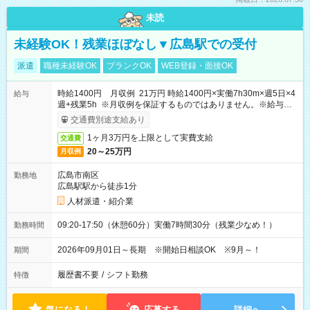
未読
未経験OK！残業ほぼなし▼広島駅での受付
派遣
職種未経験OK
ブランクOK
WEB登録・面接OK
時給1400円 月収例 21万円 時給1400円×実働7h30m×週5日×4
給与
週+残業5h ※月収例を保証するものではありません。※給与即
受取りサービス利用可（利用条件有）
交通費別途支給あり
1ヶ月3万円を上限として実費支給
交通費
20～25万円
月収例
広島市南区
勤務地
広島駅駅から徒歩1分
人材派遣・紹介業
09:20-17:50（休憩60分）実働7時間30分（残業少なめ！）
勤務時間
2026年09月01日～長期 ※開始日相談OK ※9月～！
期間
履歴書不要
/
シフト勤務
特徴
気になる！
応募する
詳細へ