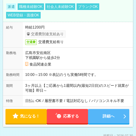
派遣
職種未経験OK
社会人未経験OK
ブランクOK
WEB登録・面接OK
時給1200円
給与
交通費別途支給あり
交通費支給有り
交通費
広島市安佐南区
勤務地
下祇園駅から徒歩2分
食品関連企業
10:00～15:00 ※表記のうち実働5時間です。
勤務時間
3ヶ月以上【ご応募から1週間以内(最短2日目)のスピード就業が
期間
可能】即日～
日払いOK
/
履歴書不要
/
電話対応なし
/
パソコンスキル不要
特徴
気になる！
応募する
詳細へ
掲載日：2026.07.30