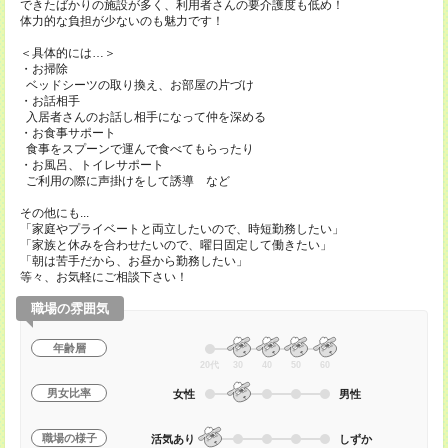
できたばかりの施設が多く、利用者さんの要介護度も低め！
体力的な負担が少ないのも魅力です！
＜具体的には…＞
・お掃除
ベッドシーツの取り換え、お部屋の片づけ
・お話相手
入居者さんのお話し相手になって仲を深める
・お食事サポート
食事をスプーンで運んで食べてもらったり
・お風呂、トイレサポート
ご利用の際に声掛けをして誘導 など
その他にも...
「家庭やプライベートと両立したいので、時短勤務したい」
「家族と休みを合わせたいので、曜日固定して働きたい」
「朝は苦手だから、お昼から勤務したい」
等々、お気軽にご相談下さい！
職場の雰囲気
年齢層
20代
30
40
50
60
男女比率
女性
男性
職場の様子
活気あり
しずか