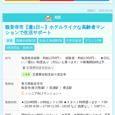
掲載日：2026.08.04
未読
観音寺市【週1日～】ホテルライクな高齢者マン
ションで生活サポート
派遣
職種未経験OK
社会人未経験OK
大学生歓迎
ブランクOK
WEB登録・面接OK
無資格未経験：時給1250円～ 経験者：時給1350円～ ★日払
給与
い／週払い制度あり（月払いも選べます）※稼働開始時は手続き
完了次第のお支払いとなります。
交通費別途支給あり
交通費全額支給※規定有
交通費
香川県観音寺市
勤務地
観音寺(香川県)駅
/
箕浦駅
/
豊浜駅
＜シニア向けマンション＞
★1日4時間～の時短シフトOK ★スタート時間選べます！ 7:00
勤務時間
～16:00 9:00～17:00 11:00～19:00 など 残業なし！ ※Wワーク
の場合、他のお仕事と合わせ週40時間超の就業はご案内できま
せん ※法令に基づき、週20時間以上勤務は社会保険への加入対