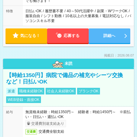
象となります ※労働者派遣法（日雇い派遣の原則禁止）によ
でも働けます！
り、短時間・短期間の就業はご案内が難しい場合があります
日払いOK
/
履歴書不要
/
40～50代活躍中
/
副業・WワークOK
/
特徴
服装自由
/
シフト勤務
/
10名以上の大量募集
/
電話対応なし
/
パ
ソコンスキル不要
気になる！
応募する
詳細へ
掲載日：2026.08.07
未読
【時給1350円】病院で備品の補充やシーツ交換
など！日払いOK
派遣
職種未経験OK
社会人未経験OK
ブランクOK
WEB登録・面接OK
無資格未経験：時給1350円～ 経験者：時給1450円～ ※前払
給与
い・日払い・週払いOK
交通費別途支給あり
交通費全額支給
交通費