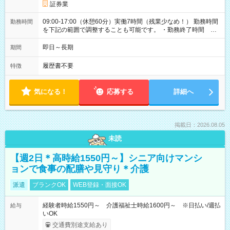
証券業
09:00-17:00（休憩60分）実働7時間（残業少なめ！） 勤務時間
勤務時間
を下記の範囲で調整することも可能です。 ・勤務終了時間
15:30～17:00 ・実働 05:30～07:00
即日～長期
期間
履歴書不要
特徴
気になる！
応募する
詳細へ
掲載日：2026.08.05
未読
【週2日＊高時給1550円～】シニア向けマンシ
ョンで食事の配膳や見守り＊介護
派遣
ブランクOK
WEB登録・面接OK
経験者時給1550円～ 介護福祉士時給1600円～ ※日払い/週払
給与
いOK
交通費別途支給あり