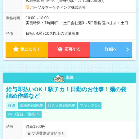
広島県広島市中区（最寄り駅：八丁堀(広島県)）
パーソルマーケティング株式会社
10:00～18:00
勤務時間
実働時間：7時間/日 ・土日含む週3～5日勤務 選べます！土日も
休みやすい！ ・残業は有りません！
日払いOK / 10名以上の大量募集
特徴
気になる！
応募する
詳細へ
未読
給与即払いOK！駅チカ！日勤のお仕事！麺の袋
詰め作業など
派遣
職種未経験OK
社会人未経験OK
ブランクOK
WEB登録・面接OK
時給1200円
給与
交通費別途支給あり