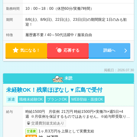
10：00～18：00（休憩60分/実働7時間）
勤務時間
8/8(土)、8/9(日)、22日(土)、23日(日)の期間限定 1日のみも歓
期間
迎！
履歴書不要
/
40～50代活躍中
/
服装自由
特徴
気になる！
応募する
詳細へ
掲載日：2026.07.30
未読
未経験OK！残業ほぼなし▼広島で受付
派遣
職種未経験OK
ブランクOK
WEB登録・面接OK
時給1500円 月収例 21万円 時給1500円×実働7h×週5日×4
給与
週 ※月収例を保証するものではありません。※給与即受取りサ
ービス利用可（利用条件有）
交通費別途支給あり
1ヶ月3万円を上限として実費支給
交通費