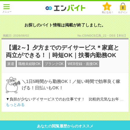
0
メニュー
気になる！
ログイン
お探しのバイト情報は掲載が終了しました。
掲載日 :2026
/
08
/
02
No.CSINGCS広島_22・DSS【本社】
【週2～】夕方までのデイサービス＊家庭と
両立ができる！｜時短OK｜扶養内勤務OK
派遣
職種未経験OK
ブランクOK
WEB登録・面接OK
＼1日5時間から勤務OK！／短い時間で効率良く稼
げる！日払いもOK！
▼負担が少ないデイサービスでのお仕事です！ 比較的元気なお年
...
もっとみる
あなたの閲覧履歴からのオススメ