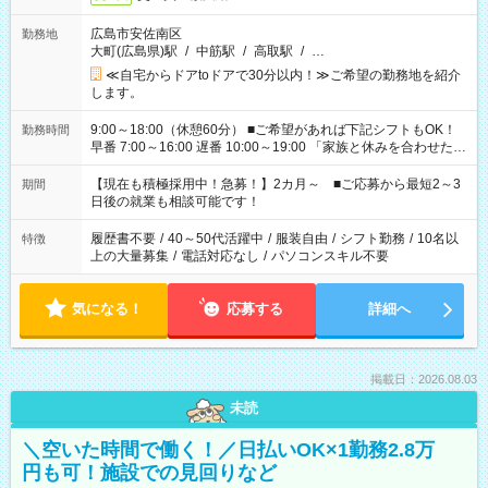
広島市安佐南区
勤務地
大町(広島県)駅
/
中筋駅
/
高取駅
/
…
≪自宅からドアtoドアで30分以内！≫ご希望の勤務地を紹介
します。
9:00～18:00（休憩60分） ■ご希望があれば下記シフトもOK！
勤務時間
早番 7:00～16:00 遅番 10:00～19:00 「家族と休みを合わせた
い」 「余裕を持って夕飯の準備がしたい」 「できれば残業はし
たくない」 など、ご希望を教えてくださいね。 ※Wワーク希望
【現在も積極採用中！急募！】2カ月～ ■ご応募から最短2～3
期間
の方へ 今ご覧のお仕事で希望する勤務時間と、もう1つのお仕事
日後の就業も相談可能です！
の勤務時間。 合計で週40時間を超える場合は応募できません。
履歴書不要
/
40～50代活躍中
/
服装自由
/
シフト勤務
/
10名以
特徴
上の大量募集
/
電話対応なし
/
パソコンスキル不要
気になる！
応募する
詳細へ
掲載日：2026.08.03
未読
＼空いた時間で働く！／日払いOK×1勤務2.8万
円も可！施設での見回りなど