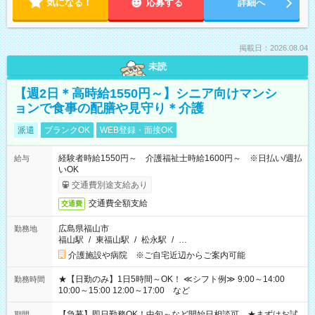
気になる！
応募する
詳細へ
掲載日：2026.08.04
未読
【週2日＊高時給1550円～】シニア向けマンシ
ョンで食事の配膳や見守り＊介護
派遣
ブランクOK
WEB登録・面接OK
経験者時給1550円～ 介護福祉士時給1600円～ ※日払い/週払
給与
いOK
交通費別途支給あり
交通費全額支給
交通費
広島県福山市
勤務地
福山駅
/
東福山駅
/
松永駅
/
…
介護施設や病院 ※ご自宅近辺からご案内可能
★【日勤のみ】1日5時間～OK！ ≪シフト例≫ 9:00～14:00
勤務時間
10:00～15:00 12:00～17:00 など
【急募】即日勤務OK！中旬～など開始日相談可 ★まずはお試
期間