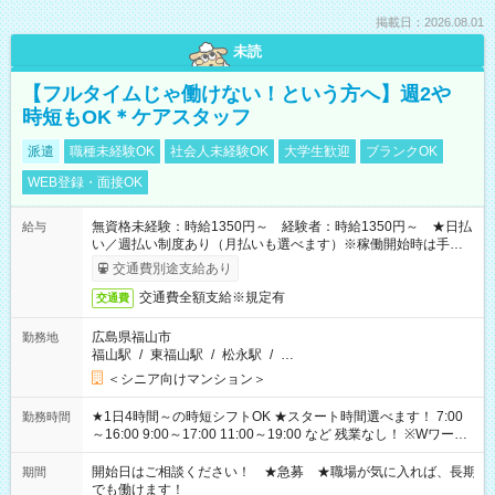
掲載日：2026.08.01
未読
【フルタイムじゃ働けない！という方へ】週2や
時短もOK＊ケアスタッフ
派遣
職種未経験OK
社会人未経験OK
大学生歓迎
ブランクOK
WEB登録・面接OK
無資格未経験：時給1350円～ 経験者：時給1350円～ ★日払
給与
い／週払い制度あり（月払いも選べます）※稼働開始時は手続き
完了次第のお支払いとなります。
交通費別途支給あり
交通費全額支給※規定有
交通費
広島県福山市
勤務地
福山駅
/
東福山駅
/
松永駅
/
…
＜シニア向けマンション＞
★1日4時間～の時短シフトOK ★スタート時間選べます！ 7:00
勤務時間
～16:00 9:00～17:00 11:00～19:00 など 残業なし！ ※Wワーク
の場合、他のお仕事と合わせ週40時間超の就業はご案内できま
せん ※法令に基づき、週20時間以上勤務は社会保険への加入対
開始日はご相談ください！ ★急募 ★職場が気に入れば、長期
期間
象となります ※労働者派遣法（日雇い派遣の原則禁止）によ
でも働けます！