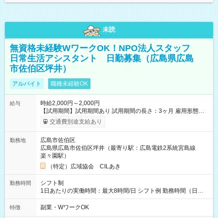
未読
無資格未経験WワークOK！NPO法人スタッフ
日常生活アシスタント 日勤募集（広島県広島
市佐伯区坪井）
アルバイト
職種未経験OK
時給2,000円～2,000円
給与
【試用期間】試用期間あり 試用期間の長さ：3ヶ月 雇用形態、
給与は本採用時と同じです。
交通費別途支給あり
広島市佐伯区
勤務地
広島県広島市佐伯区坪井（最寄り駅：広島電鉄2系統宮島線
楽々園駅）
（特定）広域協会 CILあき
シフト制
勤務時間
1日あたりの実働時間：最大8時間/日 シフト例 勤務時間（日
勤）・8時～18時 （実働時間8時間 待機休憩2時間）（日勤1回
あたりの給与 2万円）
副業・WワークOK
特徴