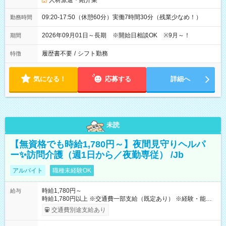
人材派遣・紹介業
09:20-17:50（休憩60分）実働7時間30分（残業少なめ！）
勤務時間
2026年09月01日～長期 ※開始日相談OK ※9月～！
期間
履歴書不要
/
シフト勤務
特徴
気になる！
応募する
詳細へ
未読
【無資格でも時給1,780円～】夜間見守りヘルパ
ー✨訪問介護（週1日から／夜勤専従） /Jb
アルバイト
職種未経験OK
時給1,780円～
給与
時給1,780円以上 ※交通費一部支給（既定あり） ※経験・能力を
考慮して決定します 【収入例】 週1回勤務の場合：1,780円×8時
交通費別途支給あり
間×4回=5万6,960円 週3回勤務の場合：1,780円×8時間×12回
=17万0,880円 【試用期間】試用期間あり 試用期間の長さ：2ヶ