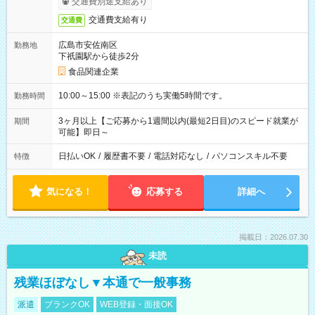
交通費別途支給あり
交通費支給有り
交通費
広島市安佐南区
勤務地
下祇園駅から徒歩2分
食品関連企業
10:00～15:00 ※表記のうち実働5時間です。
勤務時間
3ヶ月以上【ご応募から1週間以内(最短2日目)のスピード就業が
期間
可能】即日～
日払いOK
/
履歴書不要
/
電話対応なし
/
パソコンスキル不要
特徴
気になる！
応募する
詳細へ
掲載日：2026.07.30
未読
残業ほぼなし▼本通で一般事務
派遣
ブランクOK
WEB登録・面接OK