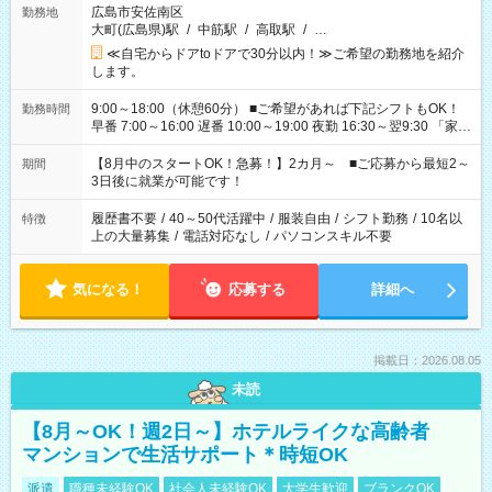
広島市安佐南区
勤務地
大町(広島県)駅
/
中筋駅
/
高取駅
/
…
≪自宅からドアtoドアで30分以内！≫ご希望の勤務地を紹介
します。
9:00～18:00（休憩60分） ■ご希望があれば下記シフトもOK！
勤務時間
早番 7:00～16:00 遅番 10:00～19:00 夜勤 16:30～翌9:30 「家族
と休みを合わせたい」 「余裕を持って夕飯の準備がしたい」
「できれば残業はしたくない」 など、ご希望を教えてください
【8月中のスタートOK！急募！】2カ月～ ■ご応募から最短2～
期間
ね。 ※Wワーク希望の方へ 今ご覧のお仕事で希望する勤務時間
3日後に就業が可能です！
と、もう1つのお仕事の勤務時間。 合計で週40時間を超える場
合は応募できません。
履歴書不要
/
40～50代活躍中
/
服装自由
/
シフト勤務
/
10名以
特徴
上の大量募集
/
電話対応なし
/
パソコンスキル不要
気になる！
応募する
詳細へ
掲載日：2026.08.05
未読
【8月～OK！週2日～】ホテルライクな高齢者
マンションで生活サポート＊時短OK
派遣
職種未経験OK
社会人未経験OK
大学生歓迎
ブランクOK