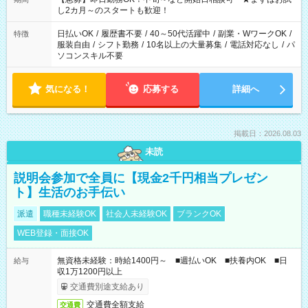
し2カ月～のスタートも歓迎！
日払いOK
/
履歴書不要
/
40～50代活躍中
/
副業・WワークOK
/
特徴
服装自由
/
シフト勤務
/
10名以上の大量募集
/
電話対応なし
/
パ
ソコンスキル不要
気になる！
応募する
詳細へ
掲載日：2026.08.03
未読
説明会参加で全員に【現金2千円相当プレゼン
ト】生活のお手伝い
派遣
職種未経験OK
社会人未経験OK
ブランクOK
WEB登録・面接OK
無資格未経験：時給1400円～ ■週払いOK ■扶養内OK ■日
給与
収1万1200円以上
交通費別途支給あり
交通費全額支給
交通費