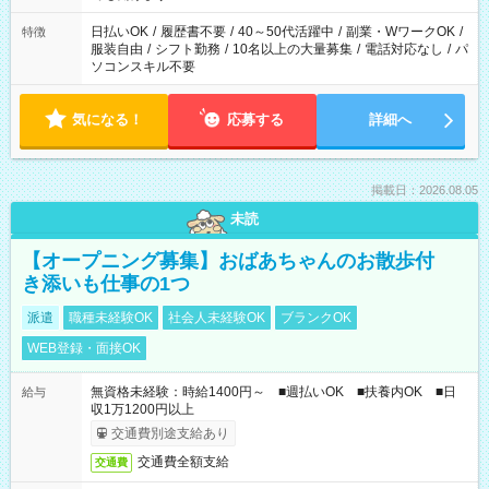
り、短時間・短期間の就業はご案内が難しい場合があります
日払いOK
/
履歴書不要
/
40～50代活躍中
/
副業・WワークOK
/
特徴
服装自由
/
シフト勤務
/
10名以上の大量募集
/
電話対応なし
/
パ
ソコンスキル不要
気になる！
応募する
詳細へ
掲載日：2026.08.05
未読
【オープニング募集】おばあちゃんのお散歩付
き添いも仕事の1つ
派遣
職種未経験OK
社会人未経験OK
ブランクOK
WEB登録・面接OK
無資格未経験：時給1400円～ ■週払いOK ■扶養内OK ■日
給与
収1万1200円以上
交通費別途支給あり
交通費全額支給
交通費