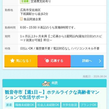
交通費支給有り
交通費
広島市安佐南区
勤務地
下祇園駅から徒歩2分
食品関連企業
6:00～15:00 ※表記のうち実働8時間です。
勤務時間
1ヶ月以上3ヶ月未満【ご応募から1週間以内(最短2日目)のスピ
期間
ード就業が可能】即日～
日払いOK
/
履歴書不要
/
電話対応なし
/
パソコンスキル不要
特徴
気になる！
応募する
詳細へ
掲載日：2026.08.04
未読
観音寺市【週1日～】ホテルライクな高齢者マン
ションで生活サポート
派遣
職種未経験OK
社会人未経験OK
大学生歓迎
ブランクOK