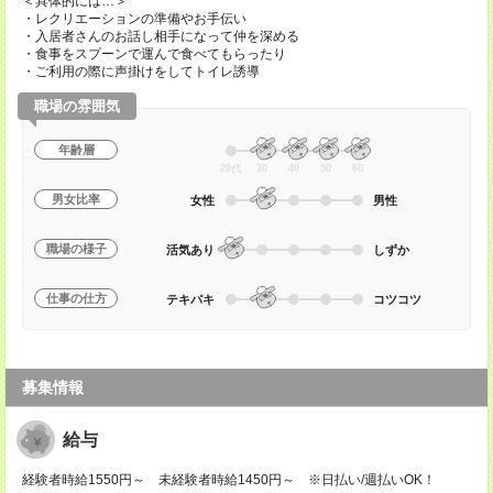
＜具体的には…＞
・レクリエーションの準備やお手伝い
・入居者さんのお話し相手になって仲を深める
・食事をスプーンで運んで食べてもらったり
・ご利用の際に声掛けをしてトイレ誘導
職場の雰囲気
年齢層
20代
30
40
50
60
男女比率
女性
男性
職場の様子
活気あり
しずか
仕事の仕方
テキパキ
コツコツ
募集情報
給与
経験者時給1550円～ 未経験者時給1450円～ ※日払い/週払いOK！