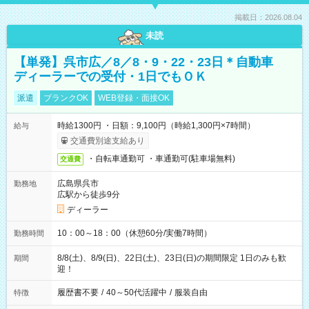
掲載日：2026.08.04
未読
【単発】呉市広／8／8・9・22・23日＊自動車
ディーラーでの受付・1日でもＯＫ
派遣
ブランクOK
WEB登録・面接OK
時給1300円 ・日額：9,100円（時給1,300円×7時間）
給与
交通費別途支給あり
・自転車通勤可 ・車通勤可(駐車場無料)
交通費
広島県呉市
勤務地
広駅から徒歩9分
ディーラー
10：00～18：00（休憩60分/実働7時間）
勤務時間
8/8(土)、8/9(日)、22日(土)、23日(日)の期間限定 1日のみも歓
期間
迎！
履歴書不要
/
40～50代活躍中
/
服装自由
特徴