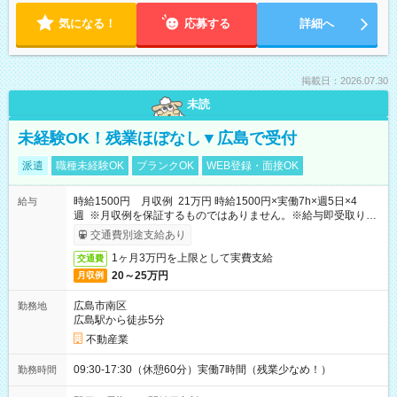
気になる！
応募する
詳細へ
掲載日：2026.07.30
未読
未経験OK！残業ほぼなし▼広島で受付
派遣
職種未経験OK
ブランクOK
WEB登録・面接OK
時給1500円 月収例 21万円 時給1500円×実働7h×週5日×4
給与
週 ※月収例を保証するものではありません。※給与即受取りサ
ービス利用可（利用条件有）
交通費別途支給あり
1ヶ月3万円を上限として実費支給
交通費
20～25万円
月収例
広島市南区
勤務地
広島駅から徒歩5分
不動産業
09:30-17:30（休憩60分）実働7時間（残業少なめ！）
勤務時間