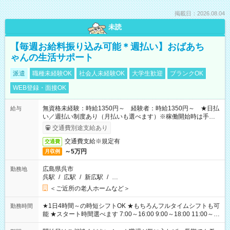
掲載日：2026.08.04
未読
【毎週お給料振り込み可能＊週払い】おばあち
ゃんの生活サポート
派遣
職種未経験OK
社会人未経験OK
大学生歓迎
ブランクOK
WEB登録・面接OK
無資格未経験：時給1350円～ 経験者：時給1350円～ ★日払
給与
い／週払い制度あり（月払いも選べます）※稼働開始時は手続き
完了次第のお支払いとなります。
交通費別途支給あり
交通費支給※規定有
交通費
～5万円
月収例
広島県呉市
勤務地
呉駅
/
広駅
/
新広駅
/
…
＜ご近所の老人ホームなど＞
★1日4時間～の時短シフトOK ★もちろんフルタイムシフトも可
勤務時間
能 ★スタート時間選べます 7:00～16:00 9:00～18:00 11:00～
20:00 など 残業なし！ ※Wワークの場合、他のお仕事と合わせ