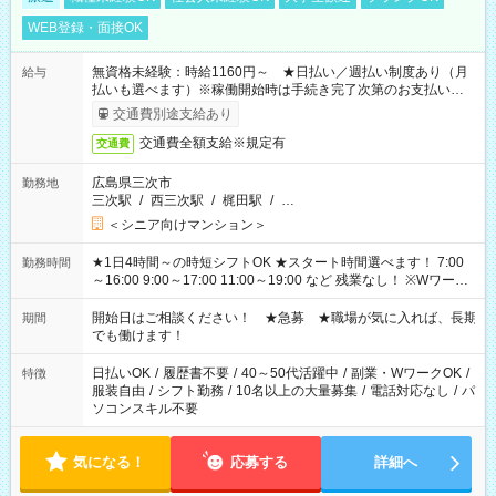
WEB登録・面接OK
無資格未経験：時給1160円～ ★日払い／週払い制度あり（月
給与
払いも選べます）※稼働開始時は手続き完了次第のお支払いとな
ります。
交通費別途支給あり
交通費全額支給※規定有
交通費
広島県三次市
勤務地
三次駅
/
西三次駅
/
梶田駅
/
…
＜シニア向けマンション＞
★1日4時間～の時短シフトOK ★スタート時間選べます！ 7:00
勤務時間
～16:00 9:00～17:00 11:00～19:00 など 残業なし！ ※Wワーク
の場合、他のお仕事と合わせ週40時間超の就業はご案内できま
せん ※法令に基づき、週20時間以上勤務は社会保険への加入対
開始日はご相談ください！ ★急募 ★職場が気に入れば、長期
期間
象となります ※労働者派遣法（日雇い派遣の原則禁止）によ
でも働けます！
り、短時間・短期間の就業はご案内が難しい場合があります
日払いOK
/
履歴書不要
/
40～50代活躍中
/
副業・WワークOK
/
特徴
服装自由
/
シフト勤務
/
10名以上の大量募集
/
電話対応なし
/
パ
ソコンスキル不要
気になる！
応募する
詳細へ