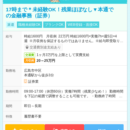
17時まで＊未経験OK！残業ほぼなし▼本通で
の金融事務（証券）
派遣
職種未経験OK
ブランクOK
WEB登録・面接OK
時給1600円 月収例 22万円 時給1600円×実働7h×週5日×4
給与
週 ※月収例を保証するものではありません。※給与即受取りサ
ービス利用可（利用条件有）
交通費別途支給あり
1ヶ月3万円を上限として実費支給
交通費
20～25万円
月収例
広島市中区
勤務地
本通駅から徒歩3分
証券業
09:00-17:00（休憩60分）実働7時間（残業少なめ！） 勤務時間
勤務時間
を下記の範囲で調整することも可能です。 ・勤務終了時間
15:30～17:00 ・実働 05:30～07:00
即日～長期
期間
履歴書不要
特徴