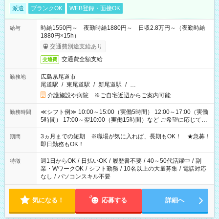
派遣
ブランクOK
WEB登録・面接OK
時給1550円～ 夜勤時給1880円～ 日収2.8万円～（夜勤時給
給与
1880円×15h）
交通費別途支給あり
交通費全額支給
交通費
広島県尾道市
勤務地
尾道駅
/
東尾道駅
/
新尾道駅
/
…
介護施設や病院 ※ご自宅近辺からご案内可能
≪シフト例≫ 10:00～15:00（実働5時間） 12:00～17:00（実働
勤務時間
5時間） 17:00～翌10:00（実働15時間）など ご希望に応じて、
働く時間は調整できます！ お気軽に担当へ相談ください！
3ヵ月までの短期 ※職場が気に入れば、長期もOK！ ★急募！
期間
即日勤務もOK！
週1日からOK
/
日払いOK
/
履歴書不要
/
40～50代活躍中
/
副
特徴
業・WワークOK
/
シフト勤務
/
10名以上の大量募集
/
電話対応
なし
/
パソコンスキル不要
気になる！
応募する
詳細へ