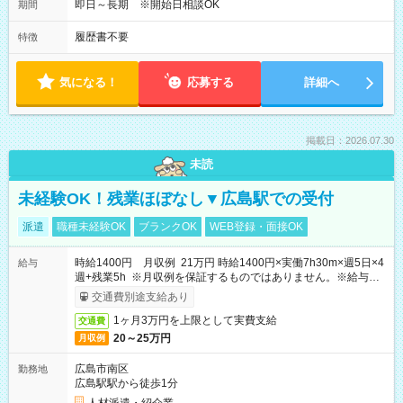
即日～長期 ※開始日相談OK
期間
履歴書不要
特徴
気になる！
応募する
詳細へ
掲載日：2026.07.30
未読
未経験OK！残業ほぼなし▼広島駅での受付
派遣
職種未経験OK
ブランクOK
WEB登録・面接OK
時給1400円 月収例 21万円 時給1400円×実働7h30m×週5日×4
給与
週+残業5h ※月収例を保証するものではありません。※給与即
受取りサービス利用可（利用条件有）
交通費別途支給あり
1ヶ月3万円を上限として実費支給
交通費
20～25万円
月収例
広島市南区
勤務地
広島駅駅から徒歩1分