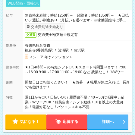
WEB登録・面接OK
無資格未経験：時給1250円～ 経験者：時給1350円～ ★日払
給与
い／週払い制度あり（月払いも選べます）※稼働開始時は手続き
完了次第のお支払いとなります。
交通費別途支給あり
交通費全額支給※規定有
交通費
香川県観音寺市
勤務地
観音寺(香川県)駅
/
箕浦駅
/
豊浜駅
＜シニア向けマンション＞
★1日4時間～の時短シフトOK ★スタート時間選べます！ 7:00
勤務時間
～16:00 9:00～17:00 11:00～19:00 など 残業なし！ ※Wワーク
の場合、他のお仕事と合わせ週40時間超の就業はご案内できま
せん ※法令に基づき、週20時間以上勤務は社会保険への加入対
開始日はご相談ください！ ★急募 ★職場が気に入れば、長期
期間
象となります ※労働者派遣法（日雇い派遣の原則禁止）によ
でも働けます！
り、短時間・短期間の就業はご案内が難しい場合があります
週1日からOK
/
日払いOK
/
履歴書不要
/
40～50代活躍中
/
副
特徴
業・WワークOK
/
服装自由
/
シフト勤務
/
10名以上の大量募
集
/
電話対応なし
/
パソコンスキル不要
気になる！
応募する
詳細へ