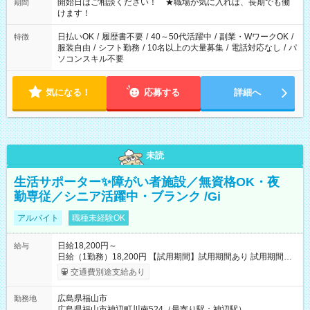
週40時間超の就業はご案内できません ※法令に基づき、週20時
開始日はご相談ください！ ★職場が気に入れば、長期でも働
期間
間以上勤務は社会保険への加入対象となります ※労働者派遣法
けます！
（日雇い派遣の原則禁止）により、短時間・短期間の就業はご
案内が難しい場合があります
日払いOK
/
履歴書不要
/
40～50代活躍中
/
副業・WワークOK
/
特徴
服装自由
/
シフト勤務
/
10名以上の大量募集
/
電話対応なし
/
パ
ソコンスキル不要
気になる！
応募する
詳細へ
未読
生活サポーター✨障がい者施設／無資格OK・夜
勤専従／シニア活躍中・ブランク /Gi
アルバイト
職種未経験OK
日給18,200円～
給与
日給（1勤務）18,200円 【試用期間】試用期間あり 試用期間の
長さ：3ヶ月 雇用形態、給与は本採用時と同じです。
交通費別途支給あり
広島県福山市
勤務地
広島県福山市神辺町川南524（最寄り駅：神辺駅）