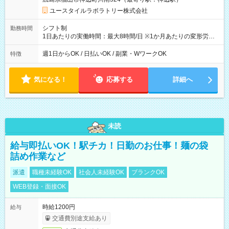
ユースタイルラボラトリー株式会社
シフト制
勤務時間
1日あたりの実働時間：最大8時間/日 ※1か月あたりの変形労働
制（週平均40時間以内） 夜勤：17:00-翌09:00（休憩2時間）
週1日からOK / 日払いOK / 副業・WワークOK
特徴
気になる！
応募する
詳細へ
未読
給与即払いOK！駅チカ！日勤のお仕事！麺の袋
詰め作業など
派遣
職種未経験OK
社会人未経験OK
ブランクOK
WEB登録・面接OK
時給1200円
給与
交通費別途支給あり