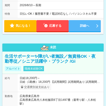
2026/8/10～長期
期間
日払いOK
/
履歴書不要
/
電話対応なし
/
パソコンスキル不要
特徴
気になる！
応募する
詳細へ
未読
生活サポーター✨障がい者施設／無資格OK・夜
勤専従／シニア活躍中・ブランク /Gi
アルバイト
職種未経験OK
日給18,200円～
給与
日給（1勤務）18,200円 【試用期間】試用期間あり 試用期間の
長さ：3ヶ月 雇用形態、給与は本採用時と同じです。
交通費別途支給あり
広島県東広島市
勤務地
広島県東広島市八本松飯田6丁目1497番（最寄り駅：八本松
駅）