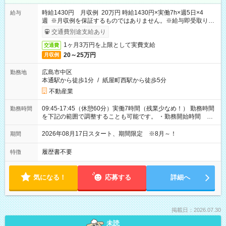
時給1430円 月収例 20万円 時給1430円×実働7h×週5日×4
給与
週 ※月収例を保証するものではありません。※給与即受取りサ
ービス利用可（利用条件有）
交通費別途支給あり
1ヶ月3万円を上限として実費支給
交通費
20～25万円
月収例
広島市中区
勤務地
本通駅から徒歩1分
/
紙屋町西駅から徒歩5分
不動産業
09:45-17:45（休憩60分）実働7時間（残業少なめ！） 勤務時間
勤務時間
を下記の範囲で調整することも可能です。 ・勤務開始時間
09:45～12:30 ・勤務終了時間 15:45～18:30 ・実働 05:00～
07:45
2026年08月17日スタート、期間限定 ※8月～！
期間
履歴書不要
特徴
気になる！
応募する
詳細へ
掲載日：2026.07.30
未読