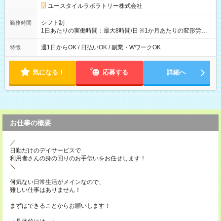
ユースタイルラボラトリー株式会社
シフト制
勤務時間
1日あたりの実働時間：最大8時間/日 ※1か月あたりの変形労働
制（週平均40時間以内） 夜勤：17:00-翌09:00（休憩2時間）
週1日からOK / 日払いOK / 副業・WワークOK
特徴
気になる！
応募する
詳細へ
お仕事の概要
／
日勤だけのデイサービスで
利用者さんの身の回りのお手伝いをお任せします！
＼
何気ない日常生活がメインなので、
難しい仕事はありません！
まずはできることからお願いします！