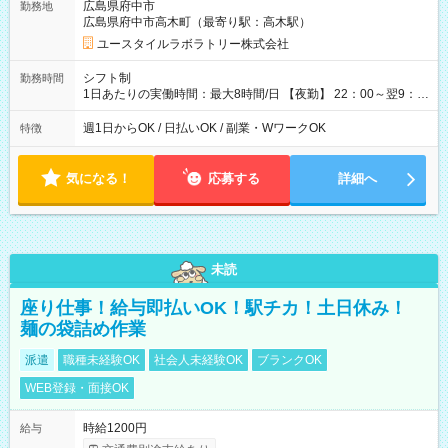
広島県府中市
勤務地
月 ※ 雇用形態と給与に、本採用時と異なる部分があります。 雇
広島県府中市高木町（最寄り駅：高木駅）
用形態：本採用時と同じです。 給与：時給 1,520円以上
ユースタイルラボラトリー株式会社
シフト制
勤務時間
1日あたりの実働時間：最大8時間/日 【夜勤】 22：00～翌9：
00 ※週1日～OK ／ 夜勤専従 ＊＊ 勤務時間例 ＊＊ ■22時か
ら翌7時 ■23時から翌8時 ■24時から翌9時 など ※上記の時間
週1日からOK / 日払いOK / 副業・WワークOK
特徴
内で8時間勤務（休憩1時間）ご利用者様により、時間は異なり
ます。 ※曜日固定（毎週同じ曜日での勤務となります）
気になる！
応募する
詳細へ
未読
座り仕事！給与即払いOK！駅チカ！土日休み！
麺の袋詰め作業
派遣
職種未経験OK
社会人未経験OK
ブランクOK
WEB登録・面接OK
時給1200円
給与