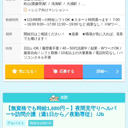
松山(愛媛県)駅
/
浅海駅
/
大浦駅
/
…
＜シニア向けマンション＞
★1日4時間～の時短シフトOK ★スタート時間選べます！ 7:00
勤務時間
～16:00 9:00～17:00 11:00～19:00 など 残業なし！ ※Wワーク
の場合、他のお仕事と合わせ週40時間超の就業はご案内できま
せん ※法令に基づき、週20時間以上勤務は社会保険への加入対
開始日はご相談ください！ ★急募 ★職場が気に入れば、長期
期間
象となります ※労働者派遣法（日雇い派遣の原則禁止）によ
でも働けます！
り、短時間・短期間の就業はご案内が難しい場合があります
日払いOK
/
履歴書不要
/
40～50代活躍中
/
副業・WワークOK
/
特徴
服装自由
/
シフト勤務
/
10名以上の大量募集
/
電話対応なし
/
パ
ソコンスキル不要
気になる！
応募する
詳細へ
未読
【無資格でも時給1,680円～】夜間見守りヘルパ
ー✨訪問介護（週1日から／夜勤専従） /Jb
アルバイト
職種未経験OK