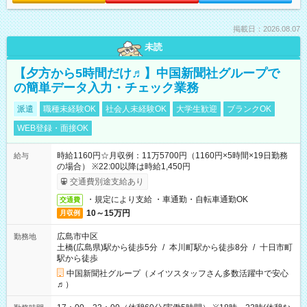
掲載日：2026.08.07
未読
【夕方から5時間だけ♬】中国新聞社グループで
の簡単データ入力・チェック業務
派遣
職種未経験OK
社会人未経験OK
大学生歓迎
ブランクOK
WEB登録・面接OK
時給1160円☆月収例：11万5700円（1160円×5時間×19日勤務
給与
の場合） ※22:00以降は時給1,450円
交通費別途支給あり
・規定により支給 ・車通勤・自転車通勤OK
交通費
10～15万円
月収例
広島市中区
勤務地
土橋(広島県)駅から徒歩5分
/
本川町駅から徒歩8分
/
十日市町
駅から徒歩
中国新聞社グループ（メイツスタッフさん多数活躍中で安心
♬）