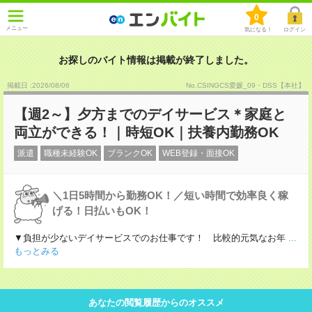
0
メニュー
気になる！
ログイン
お探しのバイト情報は掲載が終了しました。
掲載日 :2026
/
08
/
06
No.CSINGCS愛媛_09・DSS【本社】
【週2～】夕方までのデイサービス＊家庭と
両立ができる！｜時短OK｜扶養内勤務OK
派遣
職種未経験OK
ブランクOK
WEB登録・面接OK
＼1日5時間から勤務OK！／短い時間で効率良く稼
げる！日払いもOK！
▼負担が少ないデイサービスでのお仕事です！ 比較的元気なお年
...
もっとみる
あなたの閲覧履歴からのオススメ