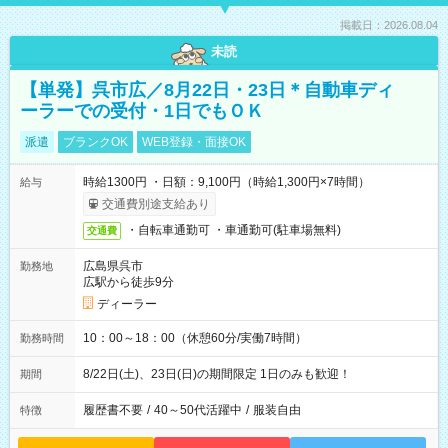
掲載日：2026.08.04
未読
【単発】呉市広／8月22日・23日＊自動車ディ
ーラーでの受付・1日でもＯＫ
派遣
ブランクOK
WEB登録・面接OK
時給1300円 ・日額：9,100円（時給1,300円×7時間）
給与
交通費別途支給あり
・自転車通勤可 ・車通勤可(駐車場無料)
交通費
広島県呉市
勤務地
広駅から徒歩9分
ディーラー
10：00～18：00（休憩60分/実働7時間）
勤務時間
8/22日(土)、23日(日)の期間限定 1日のみも歓迎！
期間
履歴書不要
/
40～50代活躍中
/
服装自由
特徴