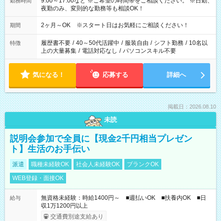
9:00～17:00など ※ご希望の時間帯をご相談ください。 ※日勤、
勤務時間
夜勤のみ、変則的な勤務等も相談OK！
2ヶ月～OK ※スタート日はお気軽にご相談ください！
期間
履歴書不要
/
40～50代活躍中
/
服装自由
/
シフト勤務
/
10名以
特徴
上の大量募集
/
電話対応なし
/
パソコンスキル不要
気になる！
応募する
詳細へ
掲載日：2026.08.10
未読
説明会参加で全員に【現金2千円相当プレゼン
ト】生活のお手伝い
派遣
職種未経験OK
社会人未経験OK
ブランクOK
WEB登録・面接OK
無資格未経験：時給1400円～ ■週払いOK ■扶養内OK ■日
給与
収1万1200円以上
交通費別途支給あり