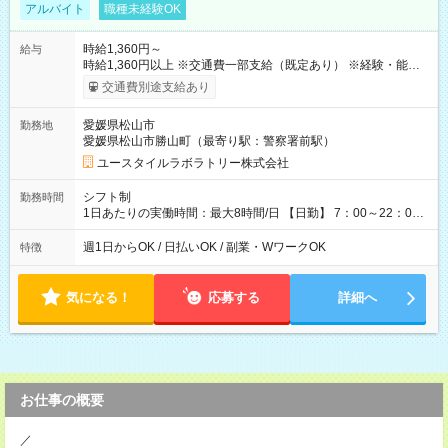
アルバイト
職種未経験OK
時給1,360円～
給与
時給1,360円以上 ※交通費一部支給（既定あり） ※経験・能力を
考慮して決定します 【収入例】 週1回勤務の場合：1,360円×8時
交通費別途支給あり
間×4回=4万3,520円 週3回勤務の場合：1,360円×8時間×12回
=13万0,560円 週5回勤務の場合：1,360円×8時間×20回=21万
愛媛県松山市
勤務地
7,600円 【試用期間】試用期間あり 試用期間の長さ：2ヶ月
愛媛県松山市勝山町（最寄り駅：警察署前駅）
※ 雇用形態と給与に、本採用時と異なる部分があります。 雇用
形態：本採用時と同じです。 給与：時給 1,040円以上
ユースタイルラボラトリー株式会社
シフト制
勤務時間
1日あたりの実働時間：最大8時間/日 【日勤】 7：00～22：00
の間で8時間勤務（休憩時間は法定通り） ※週1日～OK ／ 夜勤
なし ＊＊ 勤務時間例 ＊＊ ■8時から17時 ■9時から18時 ■10
週1日からOK / 日払いOK / 副業・WワークOK
特徴
時から19時 ■12時から21時 など ※訪問先により変動 ※曜日固
定（毎週同じ曜日勤務）
気になる！
応募する
詳細へ
お仕事の概要
／