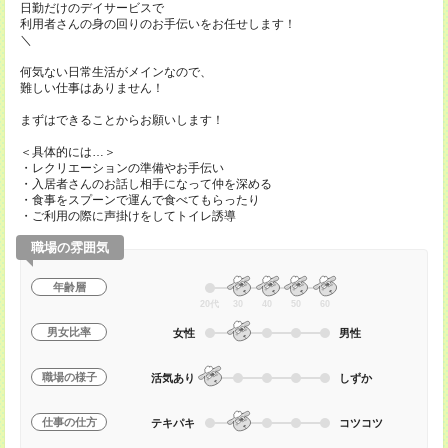
日勤だけのデイサービスで
利用者さんの身の回りのお手伝いをお任せします！
＼
何気ない日常生活がメインなので、
難しい仕事はありません！
まずはできることからお願いします！
＜具体的には…＞
・レクリエーションの準備やお手伝い
・入居者さんのお話し相手になって仲を深める
・食事をスプーンで運んで食べてもらったり
・ご利用の際に声掛けをしてトイレ誘導
職場の雰囲気
年齢層
20代
30
40
50
60
男女比率
女性
男性
職場の様子
活気あり
しずか
仕事の仕方
テキパキ
コツコツ