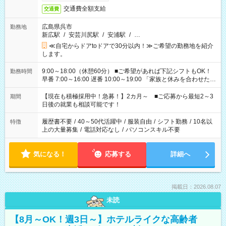
交通費全額支給
交通費
広島県呉市
勤務地
新広駅
/
安芸川尻駅
/
安浦駅
/
…
≪自宅からドアtoドアで30分以内！≫ご希望の勤務地を紹介
します。
9:00～18:00（休憩60分） ■ご希望があれば下記シフトもOK！
勤務時間
早番 7:00～16:00 遅番 10:00～19:00 「家族と休みを合わせた
い」 「余裕を持って夕飯の準備がしたい」 「できれば残業はし
たくない」 など、ご希望を教えてくださいね。 ※Wワーク希望
【現在も積極採用中！急募！】2カ月～ ■ご応募から最短2～3
期間
の方へ 今ご覧のお仕事で希望する勤務時間と、もう1つのお仕事
日後の就業も相談可能です！
の勤務時間。 合計で週40時間を超える場合は応募できません。
履歴書不要
/
40～50代活躍中
/
服装自由
/
シフト勤務
/
10名以
特徴
上の大量募集
/
電話対応なし
/
パソコンスキル不要
気になる！
応募する
詳細へ
掲載日：2026.08.07
未読
【8月～OK！週3日～】ホテルライクな高齢者