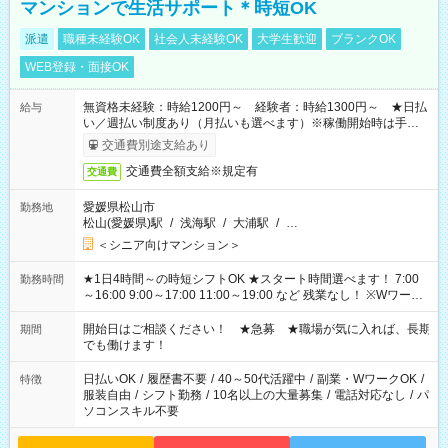
マンションで生活サポート＊時短OK
派遣
職種未経験OK
社会人未経験OK
大学生歓迎
ブランクOK
WEB登録・面接OK
無資格未経験：時給1200円～ 経験者：時給1300円～ ★日払
給与
い／週払い制度あり（月払いも選べます）※稼働開始時は手続き
完了次第のお支払いとなります。
交通費別途支給あり
交通費全額支給※規定有
交通費
愛媛県松山市
勤務地
松山(愛媛県)駅
/
浅海駅
/
大浦駅
/
…
＜シニア向けマンション＞
★1日4時間～の時短シフトOK ★スタート時間選べます！ 7:00
勤務時間
～16:00 9:00～17:00 11:00～19:00 など 残業なし！ ※Wワーク
の場合、他のお仕事と合わせ週40時間超の就業はご案内できま
せん ※法令に基づき、週20時間以上勤務は社会保険への加入対
開始日はご相談ください！ ★急募 ★職場が気に入れば、長期
期間
象となります ※労働者派遣法（日雇い派遣の原則禁止）によ
でも働けます！
り、短時間・短期間の就業はご案内が難しい場合があります
日払いOK
/
履歴書不要
/
40～50代活躍中
/
副業・WワークOK
/
特徴
服装自由
/
シフト勤務
/
10名以上の大量募集
/
電話対応なし
/
パ
ソコンスキル不要