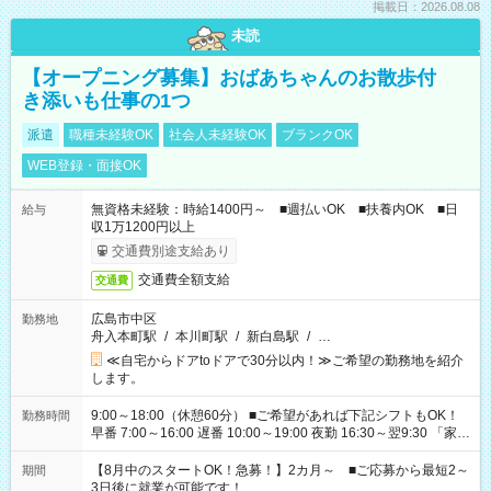
掲載日：2026.08.08
未読
【オープニング募集】おばあちゃんのお散歩付
き添いも仕事の1つ
派遣
職種未経験OK
社会人未経験OK
ブランクOK
WEB登録・面接OK
無資格未経験：時給1400円～ ■週払いOK ■扶養内OK ■日
給与
収1万1200円以上
交通費別途支給あり
交通費全額支給
交通費
広島市中区
勤務地
舟入本町駅
/
本川町駅
/
新白島駅
/
…
≪自宅からドアtoドアで30分以内！≫ご希望の勤務地を紹介
します。
9:00～18:00（休憩60分） ■ご希望があれば下記シフトもOK！
勤務時間
早番 7:00～16:00 遅番 10:00～19:00 夜勤 16:30～翌9:30 「家族
と休みを合わせたい」 「余裕を持って夕飯の準備がしたい」
「できれば残業はしたくない」 など、ご希望を教えてください
【8月中のスタートOK！急募！】2カ月～ ■ご応募から最短2～
期間
ね。 ※Wワーク希望の方へ 今ご覧のお仕事で希望する勤務時間
3日後に就業が可能です！