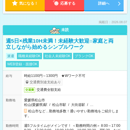
気になる！
応募する
詳細へ
掲載日：2026.08.07
未読
週5日×残業10H未満！未経験大歓迎○家庭と両
立しながら始めるシンプルワーク
派遣
職種未経験OK
社会人未経験OK
ブランクOK
WEB登録・面接OK
時給1100円～1300円 ★Wワーク不可
給与
交通費別途支給あり
交通費全額支給
交通費
愛媛県松山市
勤務地
松山(愛媛県)駅
/
松山市駅
/
大街道駅
/
…
松山市など…勤務地多数！通いやすい勤務地をご紹介しま
す。
週5フルタイムがメインです！ ＜勤務時間の例＞ 8:00～17:00
勤務時間