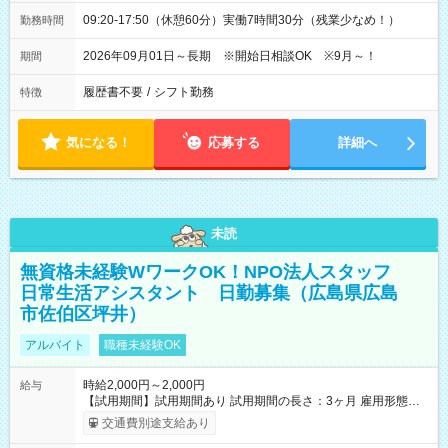
09:20-17:50（休憩60分）実働7時間30分（残業少なめ！）
勤務時間
2026年09月01日～長期 ※開始日相談OK ※9月～！
期間
履歴書不要
/
シフト勤務
特徴
気になる！
応募する
詳細へ
未読
無資格未経験WワークOK！NPO法人スタッフ
日常生活アシスタント 日勤募集（広島県広島
市佐伯区坪井）
アルバイト
職種未経験OK
時給2,000円～2,000円
給与
【試用期間】試用期間あり 試用期間の長さ：3ヶ月 雇用形態、
給与は本採用時と同じです。
交通費別途支給あり