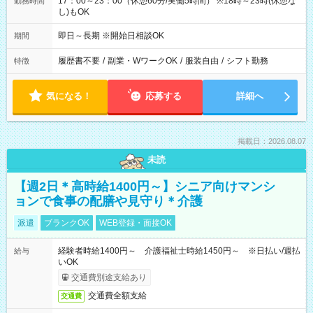
17：00～23：00（休憩60分/実働5時間） ※18時～23時(休憩な
勤務時間
し)もOK
即日～長期 ※開始日相談OK
期間
履歴書不要
/
副業・WワークOK
/
服装自由
/
シフト勤務
特徴
気になる！
応募する
詳細へ
掲載日：2026.08.07
未読
【週2日＊高時給1400円～】シニア向けマンシ
ョンで食事の配膳や見守り＊介護
派遣
ブランクOK
WEB登録・面接OK
経験者時給1400円～ 介護福祉士時給1450円～ ※日払い/週払
給与
いOK
交通費別途支給あり
交通費全額支給
交通費