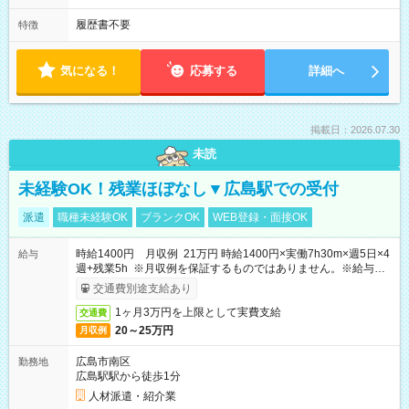
履歴書不要
特徴
気になる！
応募する
詳細へ
掲載日：2026.07.30
未読
未経験OK！残業ほぼなし▼広島駅での受付
派遣
職種未経験OK
ブランクOK
WEB登録・面接OK
時給1400円 月収例 21万円 時給1400円×実働7h30m×週5日×4
給与
週+残業5h ※月収例を保証するものではありません。※給与即
受取りサービス利用可（利用条件有）
交通費別途支給あり
1ヶ月3万円を上限として実費支給
交通費
20～25万円
月収例
広島市南区
勤務地
広島駅駅から徒歩1分
人材派遣・紹介業