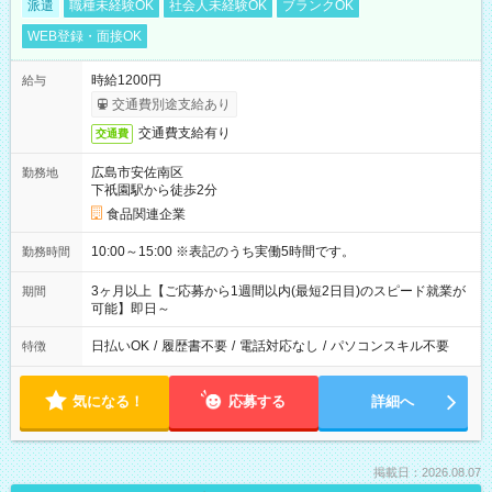
派遣
職種未経験OK
社会人未経験OK
ブランクOK
WEB登録・面接OK
時給1200円
給与
交通費別途支給あり
交通費支給有り
交通費
広島市安佐南区
勤務地
下祇園駅から徒歩2分
食品関連企業
10:00～15:00 ※表記のうち実働5時間です。
勤務時間
3ヶ月以上【ご応募から1週間以内(最短2日目)のスピード就業が
期間
可能】即日～
日払いOK
/
履歴書不要
/
電話対応なし
/
パソコンスキル不要
特徴
気になる！
応募する
詳細へ
掲載日：2026.08.07