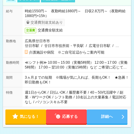
時給1550円～ 夜勤時給1880円～ 日収2.8万円～（夜勤時給
給与
1880円×15h）
交通費別途支給あり
交通費全額支給
交通費
広島県廿日市市
勤務地
廿日市駅
/
廿日市市役所前・平良駅
/
広電廿日市駅
/
…
介護施設や病院 ※ご自宅近辺からご案内可能
≪シフト例≫ 10:00～15:00（実働5時間） 12:00～17:00（実働
勤務時間
5時間） 17:00～翌10:00（実働15時間）など ご希望に応じて、
働く時間は調整できます！ お気軽に担当へ相談ください！
3ヵ月までの短期 ※職場が気に入れば、長期もOK！ ★急募！
期間
即日勤務もOK！
週1日からOK
/
日払いOK
/
履歴書不要
/
40～50代活躍中
/
副
特徴
業・WワークOK
/
シフト勤務
/
10名以上の大量募集
/
電話対応
なし
/
パソコンスキル不要
気になる！
応募する
詳細へ