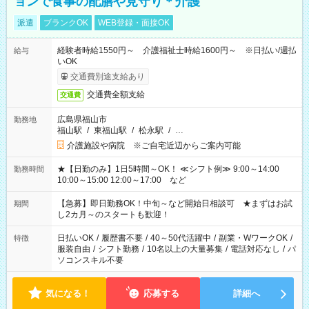
ョンで食事の配膳や見守り＊介護
派遣
ブランクOK
WEB登録・面接OK
経験者時給1550円～ 介護福祉士時給1600円～ ※日払い/週払
給与
いOK
交通費別途支給あり
交通費全額支給
交通費
広島県福山市
勤務地
福山駅
/
東福山駅
/
松永駅
/
…
介護施設や病院 ※ご自宅近辺からご案内可能
★【日勤のみ】1日5時間～OK！ ≪シフト例≫ 9:00～14:00
勤務時間
10:00～15:00 12:00～17:00 など
【急募】即日勤務OK！中旬～など開始日相談可 ★まずはお試
期間
し2カ月～のスタートも歓迎！
日払いOK
/
履歴書不要
/
40～50代活躍中
/
副業・WワークOK
/
特徴
服装自由
/
シフト勤務
/
10名以上の大量募集
/
電話対応なし
/
パ
ソコンスキル不要
気になる！
応募する
詳細へ