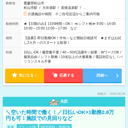
愛媛県松山市
勤務地
松山市駅
/
大街道駅
/
道後温泉駅
/
…
介護施設や病院 ※ご自宅近辺からご案内可能
★【日勤のみ】1日5時間～OK！ ≪シフト例≫ 9:00～14:00
勤務時間
10:00～15:00 12:00～17:00 など
【急募】即日勤務OK！中旬～など開始日相談可 ★まずはお試
期間
し2カ月～のスタートも歓迎！
日払いOK
/
履歴書不要
/
40～50代活躍中
/
副業・WワークOK
/
特徴
服装自由
/
シフト勤務
/
10名以上の大量募集
/
電話対応なし
/
パ
ソコンスキル不要
気になる！
応募する
詳細へ
掲載日：2026.08.08
未読
＼空いた時間で働く！／日払いOK×1勤務2.8万
円も可！施設での見回りなど
派遣
ブランクOK
WEB登録・面接OK