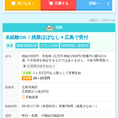
気になる！
応募する
詳細へ
掲載日：2026.07.30
未読
未経験OK！残業ほぼなし▼広島で受付
派遣
職種未経験OK
ブランクOK
WEB登録・面接OK
時給1500円 月収例 21万円 時給1500円×実働7h×週5日×4
給与
週 ※月収例を保証するものではありません。※給与即受取りサ
ービス利用可（利用条件有）
交通費別途支給あり
1ヶ月3万円を上限として実費支給
交通費
20～25万円
月収例
広島市南区
勤務地
広島駅から徒歩5分
不動産業
09:30-17:30（休憩60分）実働7時間（残業少なめ！）
勤務時間
即日～長期 ※開始日相談OK
期間