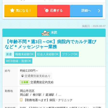
気になる！
応募する
詳細へ
掲載日：2026.08.07
未読
【年齢不問＊週3日～OK】病院内でカルテ運び
など＊メッセンジャー業務
派遣
職種未経験OK
社会人未経験OK
ブランクOK
WEB登録・面接OK
時給1100円～
給与
交通費別途支給あり
交通費規定内支給
交通費
岡山市北区
勤務地
岡山駅
/
柳川駅
/
庭瀬駅
/
…
【勤務地選べます】病院・クリニック