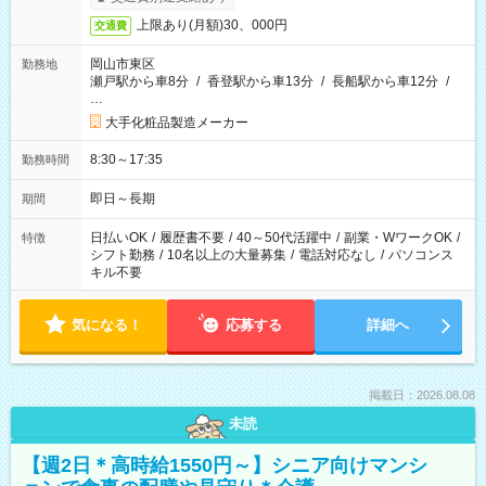
上限あり(月額)30、000円
交通費
岡山市東区
勤務地
瀬戸駅から車8分
/
香登駅から車13分
/
長船駅から車12分
/
…
大手化粧品製造メーカー
8:30～17:35
勤務時間
即日～長期
期間
日払いOK
/
履歴書不要
/
40～50代活躍中
/
副業・WワークOK
/
特徴
シフト勤務
/
10名以上の大量募集
/
電話対応なし
/
パソコンス
キル不要
気になる！
応募する
詳細へ
掲載日：2026.08.08
未読
【週2日＊高時給1550円～】シニア向けマンシ