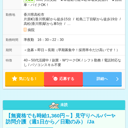
車・バイクOK！
香川県高松市
勤務地
片原町(香川県)駅から徒歩15分
/
松島二丁目駅から徒歩19分
/
高松(香川県)駅から車5分
/
…
病院
準夜勤 16：30～22：30
勤務時間
＜急募＞即日～長期（早期募集中！採用率今だけ高いです！）
期間
40～50代活躍中
/
副業・WワークOK
/
シフト勤務
/
電話対応な
特徴
し
/
パソコンスキル不要
気になる！
応募する
詳細へ
未読
【無資格でも時給1,360円～】見守りヘルパー✨
訪問介護（週1日から／日勤のみ） /Ja