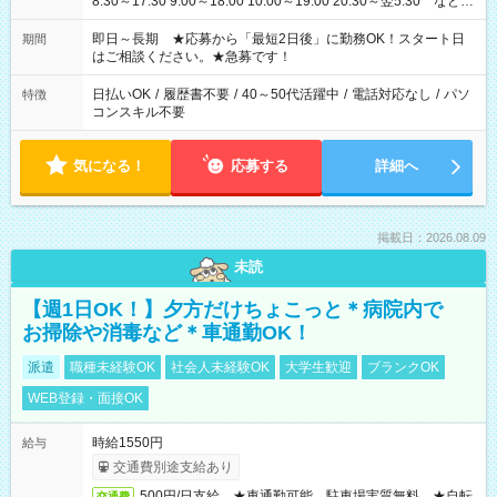
8:30～17:30 9:00～18:00 10:00～19:00 20:30～翌5:30 など ★
その他にも勤務時間多数！ 日勤のみ、残業なし、交替制など
ご希望を教えてください！
即日～長期 ★応募から「最短2日後」に勤務OK！スタート日
期間
はご相談ください。★急募です！
日払いOK
/
履歴書不要
/
40～50代活躍中
/
電話対応なし
/
パソ
特徴
コンスキル不要
気になる！
応募する
詳細へ
掲載日：2026.08.09
未読
【週1日OK！】夕方だけちょこっと＊病院内で
お掃除や消毒など＊車通勤OK！
派遣
職種未経験OK
社会人未経験OK
大学生歓迎
ブランクOK
WEB登録・面接OK
時給1550円
給与
交通費別途支給あり
500円/日支給 ★車通勤可能→駐車場実質無料 ★自転
交通費