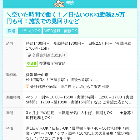
未読
＼空いた時間で働く！／日払いOK×1勤務2.5万
円も可！施設での見回りなど
派遣
ブランクOK
WEB登録・面接OK
時給1400円～ 夜勤時給1700円～ 日収2.5万円～（夜勤時給
給与
1700円×15h）
交通費別途支給あり
交通費全額支給
交通費
愛媛県松山市
勤務地
松山市駅駅
/
三津浜駅
/
道後公園駅
/
…
介護施設や病院 ※ご自宅近辺からご案内可能
≪シフト例≫ 10:00～15:00（実働5時間） 12:00～17:00（実働
勤務時間
5時間） 17:00～翌10:00（実働15時間）など ご希望に応じて、
働く時間は調整できます！ お気軽に担当へ相談ください！
3ヵ月までの短期 ※職場が気に入れば、長期もOK！ ★急募！
期間
即日勤務もOK！
週1日からOK
/
日払いOK
/
履歴書不要
/
40～50代活躍中
/
副
特徴
業・WワークOK
/
シフト勤務
/
10名以上の大量募集
/
電話対応
なし
/
パソコンスキル不要