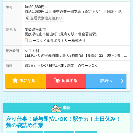
時給1,680円～
給与
時給1,680円以上 ※交通費一部支給（既定あり） ※経験・能力を
考慮して決定します 【収入例】 週1回勤務の場合：1,680円×8時
交通費別途支給あり
間×4回=5万3,760円 週3回勤務の場合：1,680円×8時間×12回
=16万1,280円 【試用期間】試用期間あり 試用期間の長さ：2ヶ
愛媛県松山市
勤務地
月 ※ 雇用形態と給与に、本採用時と異なる部分があります。 雇
愛媛県松山市勝山町（最寄り駅：警察署前駅）
用形態：本採用時と同じです。 給与：時給 1,470円以上
ユースタイルラボラトリー株式会社
シフト制
勤務時間
1日あたりの実働時間：最大8時間/日 【夜勤】 22：00～翌9：
00 ※週1日～OK ／ 夜勤専従 ＊＊ 勤務時間例 ＊＊ ■22時か
ら翌7時 ■23時から翌8時 ■24時から翌9時 など ※上記の時間
週1日からOK / 日払いOK / 副業・WワークOK
特徴
内で8時間勤務（休憩1時間）ご利用者様により、時間は異なり
ます。 ※曜日固定（毎週同じ曜日での勤務となります）
気になる！
応募する
詳細へ
未読
座り仕事！給与即払いOK！駅チカ！土日休み！
麺の袋詰め作業