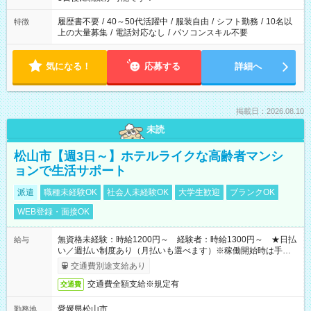
と、もう1つのお仕事の勤務時間。 合計で週40時間を超える場
合は応募できません。
履歴書不要
/
40～50代活躍中
/
服装自由
/
シフト勤務
/
10名以
特徴
上の大量募集
/
電話対応なし
/
パソコンスキル不要
気になる！
応募する
詳細へ
掲載日：2026.08.10
未読
松山市【週3日～】ホテルライクな高齢者マンシ
ョンで生活サポート
派遣
職種未経験OK
社会人未経験OK
大学生歓迎
ブランクOK
WEB登録・面接OK
無資格未経験：時給1200円～ 経験者：時給1300円～ ★日払
給与
い／週払い制度あり（月払いも選べます）※稼働開始時は手続き
完了次第のお支払いとなります。
交通費別途支給あり
交通費全額支給※規定有
交通費
愛媛県松山市
勤務地