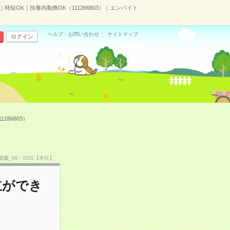
短OK｜扶養内勤務OK（111266803）｜エンバイト
ヘルプ・お問い合わせ
サイトマップ
ログイン
66803）
CS愛媛_06・DSS【本社】
立ができ