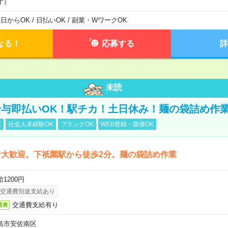
す）
1日からOK / 日払いOK / 副業・WワークOK
なる！
応募する
詳
未読
与即払いOK！駅チカ！土日休み！麺の袋詰め作
K
社会人未経験OK
ブランクOK
WEB登録・面接OK
者大歓迎。下祇園駅から徒歩2分。麺の袋詰め作業
1200円
交通費別途支給あり
交通費支給有り
通費
島市安佐南区