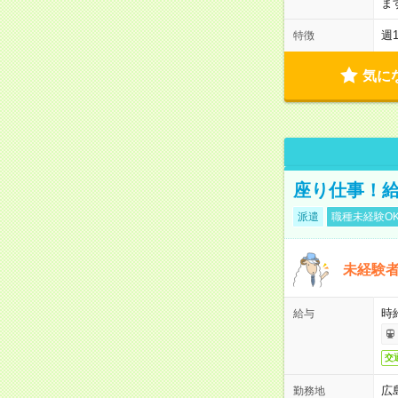
ま
週
特徴
気に
座り仕事！給
派遣
職種未経験O
未経験
時給
給与
交
広
勤務地