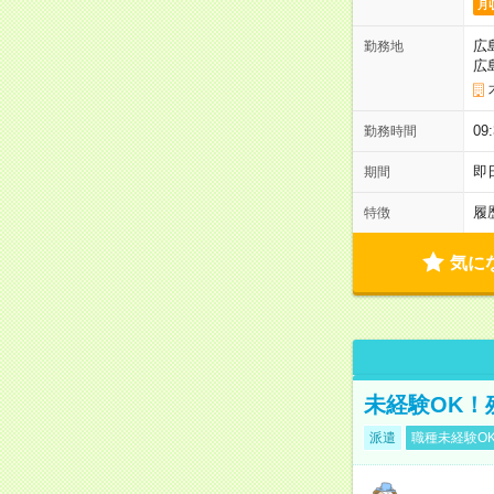
月
広
勤務地
広
0
勤務時間
即
期間
履
特徴
気に
未経験OK！
派遣
職種未経験O