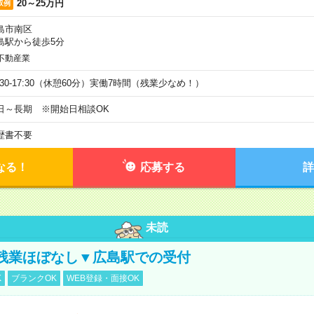
20～25万円
収例
島市南区
島駅から徒歩5分
不動産業
9:30-17:30（休憩60分）実働7時間（残業少なめ！）
日～長期 ※開始日相談OK
歴書不要
なる！
応募する
詳
未読
残業ほぼなし▼広島駅での受付
K
ブランクOK
WEB登録・面接OK