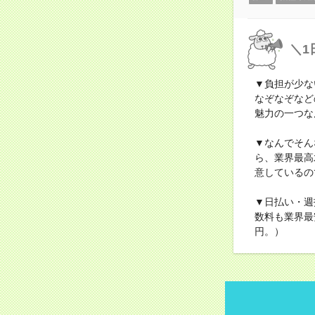
＼1
▼負担が少な
なぞなぞなど
魅力の一つな
▼なんでそん
ら、業界最高
意しているの
▼日払い・週
数料も業界最
円。）