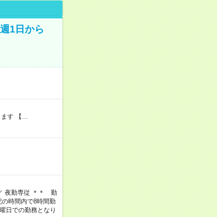
週1日から
ます 【…
 ／ 夜勤専従 ＊＊ 勤
上記の時間内で8時間勤
じ曜日での勤務となり