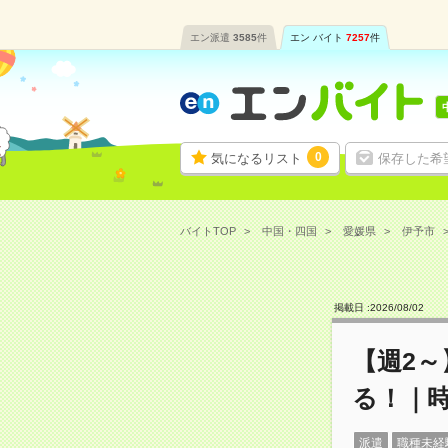
エン派遣
3585
件
エン バイト
7257
件
0
気になるリスト
保存した希
バイトTOP
中国・四国
愛媛県
伊予市
掲載日 :
2026
/
08
/
02
【週2
る！｜時
派遣
職種未経