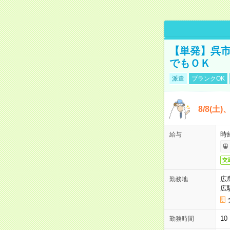
【単発】呉市
でもＯＫ
派遣
ブランクOK
8/8(土
時給
給与
交
広
勤務地
広
1
勤務時間