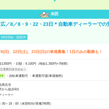
未読
広／8／8・9・22・23日＊自動車ディーラーでの
WEB登録・面接OK
)、9(日)、22日(土)、23日(日)の単発募集！1日のみの勤務も！
1300円 ・日額：9,100円（時給1,300円×7時間）
交通費別途支給あり
・自転車通勤可 ・車通勤可(駐車場無料)
通費
島県呉市
駅から徒歩9分
ディーラー
0：00～18：00（休憩60分/実働7時間）