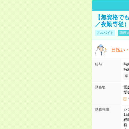
【無資格でも
／夜勤専従） 
アルバイト
職種未
日払い・
時給
給与
時
愛
勤務地
愛
シ
勤務時間
1
務
務