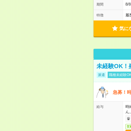
8/
期間
履
特徴
気に
未経験OK！
派遣
職種未経験O
急募！時
時
給与
ん
交