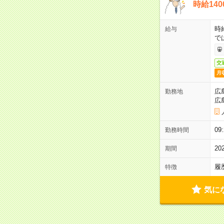
時給14
時
給与
で
交
月
広
勤務地
広
0
勤務時間
2
期間
履
特徴
気に