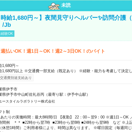
未読
時給1,680円～】夜間見守りヘルパー✨訪問介護（
/Jb
経験OK
週払いOK！週1日～OK！週2～3日OK！のバイト
1,680円～
給1,680円以上 ※交通費一部支給（既定あり） ※経験・能力を考慮して決定し
交通費別途支給あり
媛県伊予市
媛県伊予市中山町佐礼谷丙（最寄り駅：伊予中山駅）
ユースタイルラボラトリー株式会社
フト制
日あたりの実働時間：最大8時間/日 【夜勤】 22：00～翌9：00 ※週1日～OK
時間例 ＊＊ ■22時から翌7時 ■23時から翌8時 ■24時から翌9時 など ※
（休憩1時間）ご利用者様により、時間は異なります。 ※曜日固定（毎週同