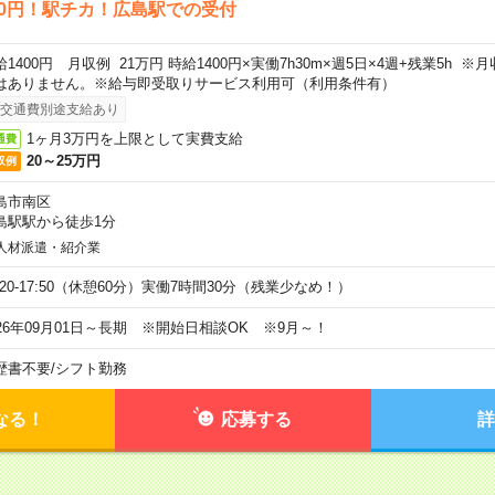
00円！駅チカ！広島駅での受付
給1400円 月収例 21万円 時給1400円×実働7h30m×週5日×4週+残業5h 
はありません。※給与即受取りサービス利用可（利用条件有）
交通費別途支給あり
1ヶ月3万円を上限として実費支給
通費
20～25万円
収例
島市南区
島駅駅から徒歩1分
人材派遣・紹介業
9:20-17:50（休憩60分）実働7時間30分（残業少なめ！）
026年09月01日～長期 ※開始日相談OK ※9月～！
歴書不要
/
シフト勤務
なる！
応募する
詳