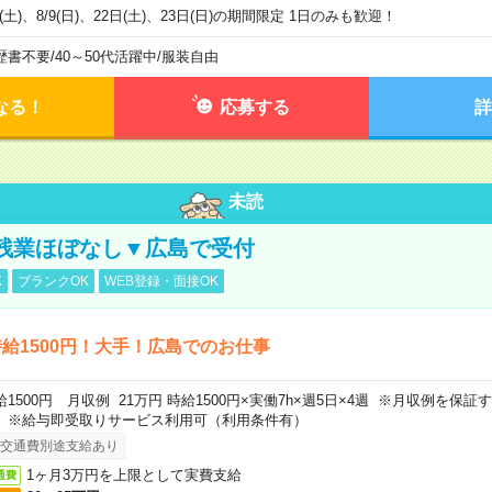
8(土)、8/9(日)、22日(土)、23日(日)の期間限定 1日のみも歓迎！
歴書不要
/
40～50代活躍中
/
服装自由
なる！
応募する
詳
未読
残業ほぼなし▼広島で受付
K
ブランクOK
WEB登録・面接OK
給1500円！大手！広島でのお仕事
給1500円 月収例 21万円 時給1500円×実働7h×週5日×4週 ※月収例を保
。※給与即受取りサービス利用可（利用条件有）
交通費別途支給あり
1ヶ月3万円を上限として実費支給
通費