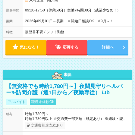
人材派遣・紹介業
09:20-17:50（休憩60分）実働7時間30分（残業少なめ！）
勤務時間
2026年09月01日～長期 ※開始日相談OK ※9月～！
期間
履歴書不要
/
シフト勤務
特徴
気になる！
応募する
詳細へ
未読
【無資格でも時給1,780円～】夜間見守りヘルパ
ー✨訪問介護（週1日から／夜勤専従） /Jb
アルバイト
職種未経験OK
時給1,780円～
給与
時給1,780円以上 ※交通費一部支給（既定あり） ※経験・能力を
考慮して決定します 【収入例】 週1回勤務の場合：1,780円×8時
交通費別途支給あり
間×4回=5万6,960円 週3回勤務の場合：1,780円×8時間×12回
=17万0,880円 【試用期間】試用期間あり 試用期間の長さ：2ヶ