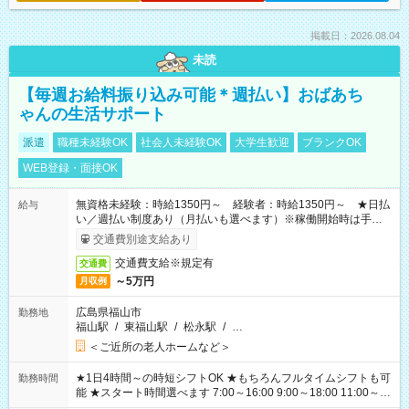
掲載日：2026.08.04
未読
【毎週お給料振り込み可能＊週払い】おばあち
ゃんの生活サポート
派遣
職種未経験OK
社会人未経験OK
大学生歓迎
ブランクOK
WEB登録・面接OK
無資格未経験：時給1350円～ 経験者：時給1350円～ ★日払
給与
い／週払い制度あり（月払いも選べます）※稼働開始時は手続き
完了次第のお支払いとなります。
交通費別途支給あり
交通費支給※規定有
交通費
～5万円
月収例
広島県福山市
勤務地
福山駅
/
東福山駅
/
松永駅
/
…
＜ご近所の老人ホームなど＞
★1日4時間～の時短シフトOK ★もちろんフルタイムシフトも可
勤務時間
能 ★スタート時間選べます 7:00～16:00 9:00～18:00 11:00～
20:00 など 残業なし！ ※Wワークの場合、他のお仕事と合わせ