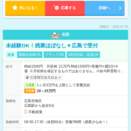
気になる！
応募する
詳細へ
掲載日：2026.07.30
未読
未経験OK！残業ほぼなし▼広島で受付
派遣
職種未経験OK
ブランクOK
WEB登録・面接OK
時給1500円 月収例 21万円 時給1500円×実働7h×週5日×4
給与
週 ※月収例を保証するものではありません。※給与即受取りサ
ービス利用可（利用条件有）
交通費別途支給あり
1ヶ月3万円を上限として実費支給
交通費
20～25万円
月収例
広島市南区
勤務地
広島駅から徒歩5分
不動産業
09:30-17:30（休憩60分）実働7時間（残業少なめ！）
勤務時間