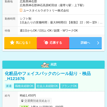
広島県神石郡
勤務地
月 ※ 雇用形態と給与に、本採用時と異なる部分があります。 雇
広島県神石郡神石高原町田頭（最寄り駅：上下駅）
用形態：本採用時と同じです。 給与：時給 1,520円以上
ユースタイルラボラトリー株式会社
シフト制
勤務時間
1日あたりの実働時間：最大8時間/日 【夜勤】 22：00～翌9：
00 ※週1日～OK ／ 夜勤専従 ＊＊ 勤務時間例 ＊＊ ■22時か
ら翌7時 ■23時から翌8時 ■24時から翌9時 など ※上記の時間
週1日からOK / 日払いOK / 副業・WワークOK
特徴
内で8時間勤務（休憩1時間）ご利用者様により、時間は異なり
ます。 ※曜日固定（毎週同じ曜日での勤務となります）
気になる！
応募する
詳細へ
未読
化粧品やフェイスパックのシール貼り・検品
_H121676
派遣
職種未経験OK
社会人未経験OK
ブランクOK
時給1,450円
給与
交通費別途支給あり