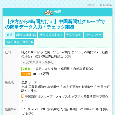
掲載日：2026.08.07
未読
【夕方から5時間だけ♬】中国新聞社グループで
の簡単データ入力・チェック業務
派遣
職種未経験OK
社会人未経験OK
大学生歓迎
ブランクOK
WEB登録・面接OK
時給1160円☆月収例：11万5700円（1160円×5時間×19日勤務
給与
の場合） ※22:00以降は時給1,450円
交通費別途支給あり
・規定により支給 ・車通勤・自転車通勤OK
交通費
10～15万円
月収例
広島市中区
勤務地
土橋(広島県)駅から徒歩5分
/
本川町駅から徒歩8分
/
十日市町
駅から徒歩
中国新聞社グループ（メイツスタッフさん多数活躍中で安心
♬）
17：00～23：00（休憩60分/実働5時間） ※18時～23時(休憩な
勤務時間
し)もOK