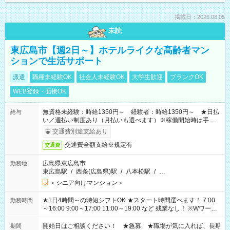
掲載日：2026.08.05
未読
東広島市【週2日～】ホテルライクな高齢者マン
ションで生活サポート
派遣
職種未経験OK
社会人未経験OK
大学生歓迎
ブランクOK
WEB登録・面接OK
無資格未経験：時給1350円～ 経験者：時給1350円～ ★日払
給与
い／週払い制度あり（月払いも選べます）※稼働開始時は手続き
完了次第のお支払いとなります。
交通費別途支給あり
交通費全額支給※規定有
交通費
広島県東広島市
勤務地
東広島駅
/
西条(広島県)駅
/
八本松駅
/
…
＜シニア向けマンション＞
★1日4時間～の時短シフトOK ★スタート時間選べます！ 7:00
勤務時間
～16:00 9:00～17:00 11:00～19:00 など 残業なし！ ※Wワーク
の場合、他のお仕事と合わせ週40時間超の就業はご案内できま
せん ※法令に基づき、週20時間以上勤務は社会保険への加入対
開始日はご相談ください！ ★急募 ★職場が気に入れば、長期
期間