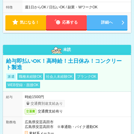
制（週平均40時間以内） 夜勤：17:00-翌09:00（休憩2時間）
週1日からOK / 日払いOK / 副業・WワークOK
特徴
気になる！
応募する
詳細へ
未読
給与即払いOK！高時給！土日休み！コンクリー
ト製造
派遣
職種未経験OK
社会人未経験OK
ブランクOK
WEB登録・面接OK
時給1500円
給与
交通費別途支給あり
交通費支給有り
交通費
広島県安芸高田市
勤務地
広島県安芸高田市 ※車通勤・バイク通勤OK
素材系メーカー