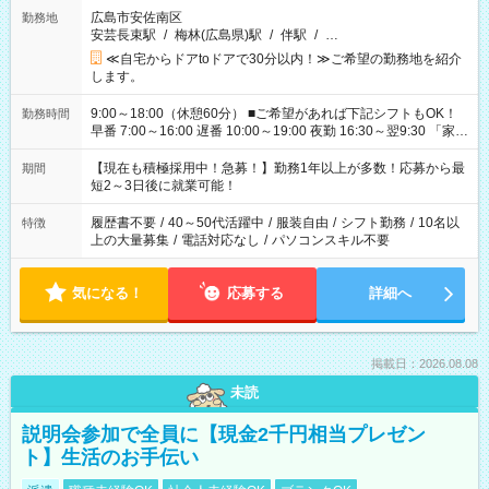
広島市安佐南区
勤務地
安芸長束駅
/
梅林(広島県)駅
/
伴駅
/
…
≪自宅からドアtoドアで30分以内！≫ご希望の勤務地を紹介
します。
9:00～18:00（休憩60分） ■ご希望があれば下記シフトもOK！
勤務時間
早番 7:00～16:00 遅番 10:00～19:00 夜勤 16:30～翌9:30 「家族
と休みを合わせたい」 「余裕を持って夕飯の準備がしたい」
「できれば残業はしたくない」 など、ご希望を教えてください
【現在も積極採用中！急募！】勤務1年以上が多数！応募から最
期間
ね。 ※Wワーク希望の方へ 今ご覧のお仕事で希望する勤務時間
短2～3日後に就業可能！
と、もう1つのお仕事の勤務時間。 合計で週40時間を超える場
合は応募できません。
履歴書不要
/
40～50代活躍中
/
服装自由
/
シフト勤務
/
10名以
特徴
上の大量募集
/
電話対応なし
/
パソコンスキル不要
気になる！
応募する
詳細へ
掲載日：2026.08.08
未読
説明会参加で全員に【現金2千円相当プレゼン
ト】生活のお手伝い