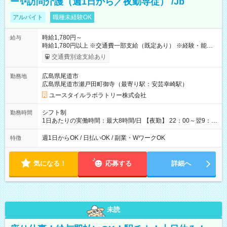
ー✨訪問介護（週1日から／夜勤専従） /Jb
アルバイト
職種未経験OK
時給1,780円～
給与
時給1,780円以上 ※交通費一部支給（既定あり） ※経験・能力を
考慮して決定します 【収入例】 週1回勤務の場合：1,780円×8時
交通費別途支給あり
間×4回=5万6,960円 週3回勤務の場合：1,780円×8時間×12回
=17万0,880円 【試用期間】試用期間あり 試用期間の長さ：2ヶ
広島県尾道市
勤務地
月 ※ 雇用形態と給与に、本採用時と異なる部分があります。 雇
広島県尾道市瀬戸田町御寺（最寄り駅：安芸幸崎駅）
用形態：本採用時と同じです。 給与：時給 1,520円以上
ユースタイルラボラトリー株式会社
シフト制
勤務時間
1日あたりの実働時間：最大8時間/日 【夜勤】 22：00～翌9：
00 ※週1日～OK ／ 夜勤専従 ＊＊ 勤務時間例 ＊＊ ■22時か
ら翌7時 ■23時から翌8時 ■24時から翌9時 など ※上記の時間
週1日からOK / 日払いOK / 副業・WワークOK
特徴
内で8時間勤務（休憩1時間）ご利用者様により、時間は異なり
ます。 ※曜日固定（毎週同じ曜日での勤務となります）
気になる！
応募する
詳細へ
未読