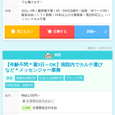
象となります ※労働者派遣法（日雇い派遣の原則禁止）によ
でも働けます！
り、短時間・短期間の就業はご案内が難しい場合があります
日払いOK
/
履歴書不要
/
40～50代活躍中
/
副業・WワークOK
/
特徴
服装自由
/
シフト勤務
/
10名以上の大量募集
/
電話対応なし
/
パ
ソコンスキル不要
気になる！
応募する
詳細へ
掲載日：2026.08.07
未読
【年齢不問＊週3日～OK】病院内でカルテ運び
など＊メッセンジャー業務
派遣
職種未経験OK
社会人未経験OK
ブランクOK
WEB登録・面接OK
時給1100円～
給与
交通費別途支給あり
交通費規定内支給
交通費