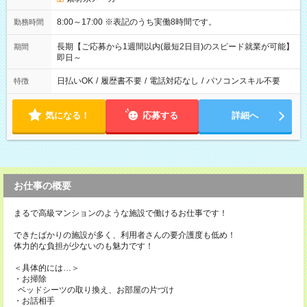
8:00～17:00 ※表記のうち実働8時間です。
勤務時間
長期【ご応募から1週間以内(最短2日目)のスピード就業が可能】
期間
即日～
日払いOK
/
履歴書不要
/
電話対応なし
/
パソコンスキル不要
特徴
気になる！
応募する
詳細へ
お仕事の概要
まるで高級マンションのような施設で働けるお仕事です！
できたばかりの施設が多く、利用者さんの要介護度も低め！
体力的な負担が少ないのも魅力です！
＜具体的には…＞
・お掃除
ベッドシーツの取り換え、お部屋の片づけ
・お話相手