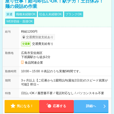
座り仕事！給与即払いOK！駅チカ！土日休み！
麺の袋詰め作業
派遣
職種未経験OK
社会人未経験OK
ブランクOK
WEB登録・面接OK
時給1200円
給与
交通費別途支給あり
交通費支給有り
交通費
広島市安佐南区
勤務地
下祇園駅から徒歩2分
食品関連企業
10:00～15:00 ※表記のうち実働5時間です。
勤務時間
3ヶ月以上【ご応募から1週間以内(最短2日目)のスピード就業が
期間
可能】即日～
日払いOK
/
履歴書不要
/
電話対応なし
/
パソコンスキル不要
特徴
気になる！
応募する
詳細へ