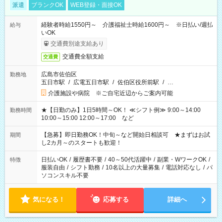
派遣
ブランクOK
WEB登録・面接OK
経験者時給1550円～ 介護福祉士時給1600円～ ※日払い/週払
給与
いOK
交通費別途支給あり
交通費全額支給
交通費
広島市佐伯区
勤務地
五日市駅
/
広電五日市駅
/
佐伯区役所前駅
/
…
介護施設や病院 ※ご自宅近辺からご案内可能
★【日勤のみ】1日5時間～OK！ ≪シフト例≫ 9:00～14:00
勤務時間
10:00～15:00 12:00～17:00 など
【急募】即日勤務OK！中旬～など開始日相談可 ★まずはお試
期間
し2カ月～のスタートも歓迎！
日払いOK
/
履歴書不要
/
40～50代活躍中
/
副業・WワークOK
/
特徴
服装自由
/
シフト勤務
/
10名以上の大量募集
/
電話対応なし
/
パ
ソコンスキル不要
気になる！
応募する
詳細へ