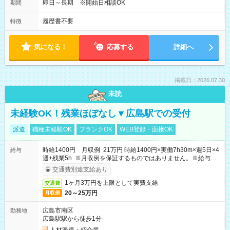
即日～長期 ※開始日相談OK
期間
履歴書不要
特徴
気になる！
応募する
詳細へ
掲載日：2026.07.30
未読
未経験OK！残業ほぼなし▼広島駅での受付
派遣
職種未経験OK
ブランクOK
WEB登録・面接OK
時給1400円 月収例 21万円 時給1400円×実働7h30m×週5日×4
給与
週+残業5h ※月収例を保証するものではありません。※給与即
受取りサービス利用可（利用条件有）
交通費別途支給あり
1ヶ月3万円を上限として実費支給
交通費
20～25万円
月収例
広島市南区
勤務地
広島駅駅から徒歩1分