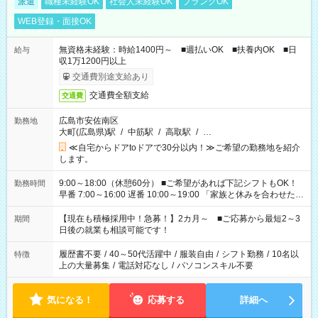
派遣
職種未経験OK
社会人未経験OK
ブランクOK
WEB登録・面接OK
無資格未経験：時給1400円～ ■週払いOK ■扶養内OK ■日
給与
収1万1200円以上
交通費別途支給あり
交通費全額支給
交通費
広島市安佐南区
勤務地
大町(広島県)駅
/
中筋駅
/
高取駅
/
…
≪自宅からドアtoドアで30分以内！≫ご希望の勤務地を紹介
します。
9:00～18:00（休憩60分） ■ご希望があれば下記シフトもOK！
勤務時間
早番 7:00～16:00 遅番 10:00～19:00 「家族と休みを合わせた
い」 「余裕を持って夕飯の準備がしたい」 「できれば残業はし
たくない」 など、ご希望を教えてくださいね。 ※Wワーク希望
【現在も積極採用中！急募！】2カ月～ ■ご応募から最短2～3
期間
の方へ 今ご覧のお仕事で希望する勤務時間と、もう1つのお仕事
日後の就業も相談可能です！
の勤務時間。 合計で週40時間を超える場合は応募できません。
履歴書不要
/
40～50代活躍中
/
服装自由
/
シフト勤務
/
10名以
特徴
上の大量募集
/
電話対応なし
/
パソコンスキル不要
気になる！
応募する
詳細へ