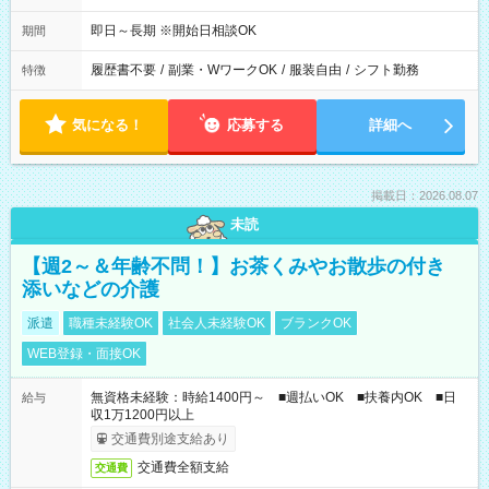
即日～長期 ※開始日相談OK
期間
履歴書不要
/
副業・WワークOK
/
服装自由
/
シフト勤務
特徴
気になる！
応募する
詳細へ
掲載日：2026.08.07
未読
【週2～＆年齢不問！】お茶くみやお散歩の付き
添いなどの介護
派遣
職種未経験OK
社会人未経験OK
ブランクOK
WEB登録・面接OK
無資格未経験：時給1400円～ ■週払いOK ■扶養内OK ■日
給与
収1万1200円以上
交通費別途支給あり
交通費全額支給
交通費