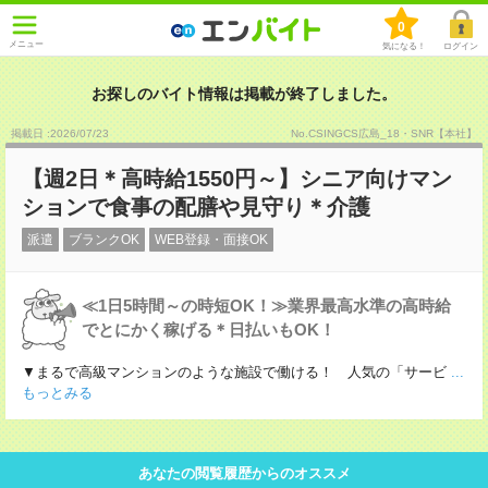
0
メニュー
気になる！
ログイン
お探しのバイト情報は掲載が終了しました。
掲載日 :2026
/
07
/
23
No.CSINGCS広島_18・SNR【本社】
【週2日＊高時給1550円～】シニア向けマン
ションで食事の配膳や見守り＊介護
派遣
ブランクOK
WEB登録・面接OK
≪1日5時間～の時短OK！≫業界最高水準の高時給
でとにかく稼げる＊日払いもOK！
▼まるで高級マンションのような施設で働ける！ 人気の「サービ
...
もっとみる
あなたの閲覧履歴からのオススメ