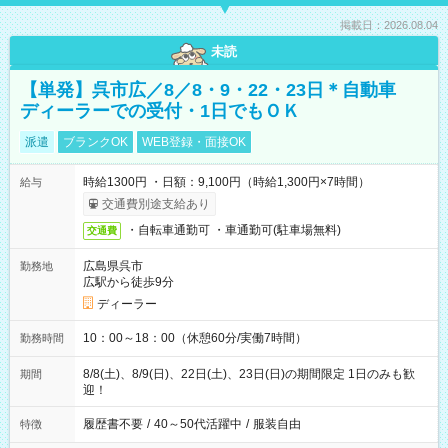
掲載日：2026.08.04
未読
【単発】呉市広／8／8・9・22・23日＊自動車
ディーラーでの受付・1日でもＯＫ
派遣
ブランクOK
WEB登録・面接OK
時給1300円 ・日額：9,100円（時給1,300円×7時間）
給与
交通費別途支給あり
・自転車通勤可 ・車通勤可(駐車場無料)
交通費
広島県呉市
勤務地
広駅から徒歩9分
ディーラー
10：00～18：00（休憩60分/実働7時間）
勤務時間
8/8(土)、8/9(日)、22日(土)、23日(日)の期間限定 1日のみも歓
期間
迎！
履歴書不要
/
40～50代活躍中
/
服装自由
特徴