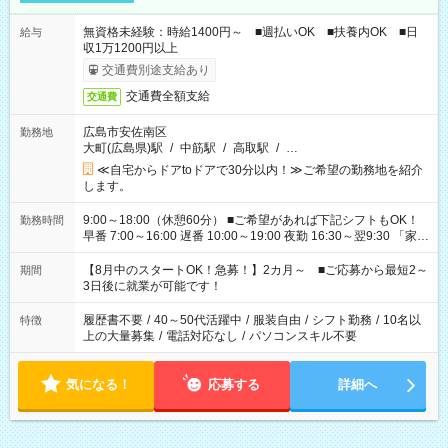
無資格未経験：時給1400円～ ■週払いOK ■扶養内OK ■日
給与
収1万1200円以上
交通費別途支給あり
交通費全額支給
交通費
広島市安佐南区
勤務地
大町(広島県)駅
/
中筋駅
/
高取駅
/
…
≪自宅からドアtoドアで30分以内！≫ご希望の勤務地を紹介
します。
9:00～18:00（休憩60分） ■ご希望があれば下記シフトもOK！
勤務時間
早番 7:00～16:00 遅番 10:00～19:00 夜勤 16:30～翌9:30 「家族
と休みを合わせたい」 「余裕を持って夕飯の準備がしたい」
「できれば残業はしたくない」 など、ご希望を教えてください
【8月中のスタートOK！急募！】2カ月～ ■ご応募から最短2～
期間
ね。 ※Wワーク希望の方へ 今ご覧のお仕事で希望する勤務時間
3日後に就業が可能です！
と、もう1つのお仕事の勤務時間。 合計で週40時間を超える場
合は応募できません。
履歴書不要
/
40～50代活躍中
/
服装自由
/
シフト勤務
/
10名以
特徴
上の大量募集
/
電話対応なし
/
パソコンスキル不要
気になる！
応募する
詳細へ