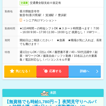
交通費全額支給※規定有
交通費
香川県観音寺市
勤務地
観音寺(香川県)駅
/
箕浦駅
/
豊浜駅
＜シニア向けマンション＞
★1日4時間～の時短シフトOK ★スタート時間選べます！ 7:00
勤務時間
～16:00 9:00～17:00 11:00～19:00 など 残業なし！ ※Wワーク
の場合、他のお仕事と合わせ週40時間超の就業はご案内できま
せん ※法令に基づき、週20時間以上勤務は社会保険への加入対
開始日はご相談ください！ ★急募 ★職場が気に入れば、長期
期間
象となります ※労働者派遣法（日雇い派遣の原則禁止）によ
でも働けます！
り、短時間・短期間の就業はご案内が難しい場合があります
週1日からOK
/
日払いOK
/
履歴書不要
/
40～50代活躍中
/
副
特徴
業・WワークOK
/
服装自由
/
シフト勤務
/
10名以上の大量募
集
/
電話対応なし
/
パソコンスキル不要
気になる！
応募する
詳細へ
未読
【無資格でも時給1,780円～】夜間見守りヘルパ