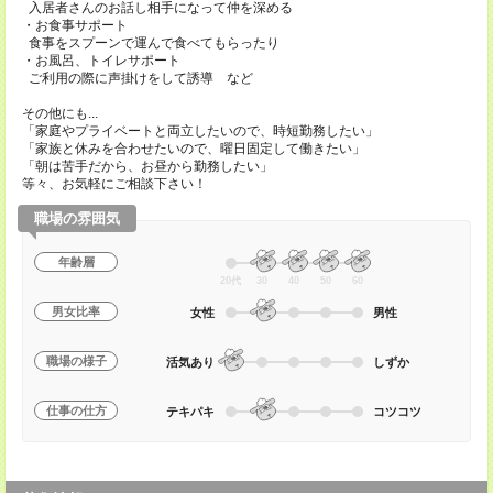
入居者さんのお話し相手になって仲を深める
・お食事サポート
食事をスプーンで運んで食べてもらったり
・お風呂、トイレサポート
ご利用の際に声掛けをして誘導 など
その他にも...
「家庭やプライベートと両立したいので、時短勤務したい」
「家族と休みを合わせたいので、曜日固定して働きたい」
「朝は苦手だから、お昼から勤務したい」
等々、お気軽にご相談下さい！
職場の雰囲気
年齢層
20代
30
40
50
60
男女比率
女性
男性
職場の様子
活気あり
しずか
仕事の仕方
テキパキ
コツコツ