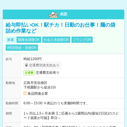
未読
給与即払いOK！駅チカ！日勤のお仕事！麺の袋
詰め作業など
派遣
職種未経験OK
社会人未経験OK
ブランクOK
WEB登録・面接OK
時給1200円
給与
交通費別途支給あり
交通費支給有り
交通費
広島市安佐南区
勤務地
下祇園駅から徒歩2分
食品関連企業
6:00～15:00 ※表記のうち実働8時間です。
勤務時間
1ヶ月以上3ヶ月未満【ご応募から1週間以内(最短2日目)のスピ
期間
ード就業が可能】即日～