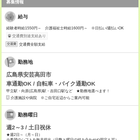
募集情報
給与
経験者時給1550円～ 介護福祉士時給1600円～ ※日払い/週払いOK
交通費別途支給あり
交通費全額支給
交通費
勤務地
広島県安芸高田市
車通勤OK / 自転車・バイク通勤OK
甲立駅・向原(広島県)駅・吉田口駅など ★勤務地選べます！
介護施設や病院 ※ご自宅近辺からご案内可能
勤務曜日
週2～3 / 土日祝休
★週2日～（月～日）
※希望のシフトを毎月提出（日数と曜日の組み合わせや固定も可）