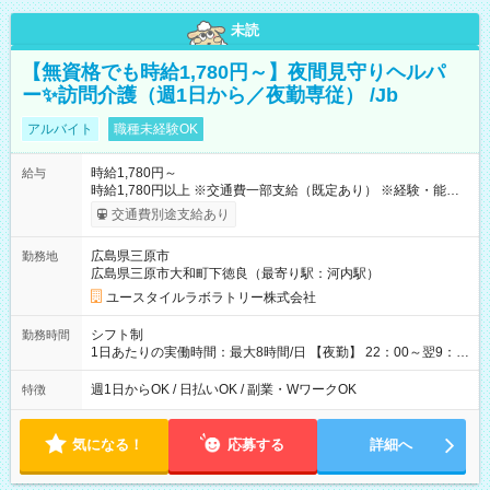
未読
【無資格でも時給1,780円～】夜間見守りヘルパ
ー✨訪問介護（週1日から／夜勤専従） /Jb
アルバイト
職種未経験OK
時給1,780円～
給与
時給1,780円以上 ※交通費一部支給（既定あり） ※経験・能力を
考慮して決定します 【収入例】 週1回勤務の場合：1,780円×8時
交通費別途支給あり
間×4回=5万6,960円 週3回勤務の場合：1,780円×8時間×12回
=17万0,880円 【試用期間】試用期間あり 試用期間の長さ：2ヶ
広島県三原市
勤務地
月 ※ 雇用形態と給与に、本採用時と異なる部分があります。 雇
広島県三原市大和町下徳良（最寄り駅：河内駅）
用形態：本採用時と同じです。 給与：時給 1,520円以上
ユースタイルラボラトリー株式会社
シフト制
勤務時間
1日あたりの実働時間：最大8時間/日 【夜勤】 22：00～翌9：
00 ※週1日～OK ／ 夜勤専従 ＊＊ 勤務時間例 ＊＊ ■22時か
ら翌7時 ■23時から翌8時 ■24時から翌9時 など ※上記の時間
週1日からOK / 日払いOK / 副業・WワークOK
特徴
内で8時間勤務（休憩1時間）ご利用者様により、時間は異なり
ます。 ※曜日固定（毎週同じ曜日での勤務となります）
気になる！
応募する
詳細へ