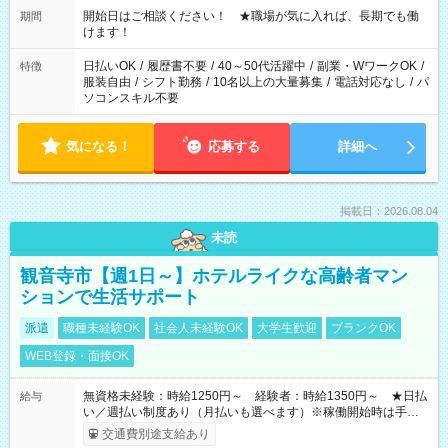
週40時間超の就業はご案内できません ※法令に基づき、週20時
開始日はご相談ください！ ★職場が気に入れば、長期でも働
期間
間以上勤務は社会保険への加入対象となります ※労働者派遣法
けます！
（日雇い派遣の原則禁止）により、短時間・短期間の就業はご
案内が難しい場合があります
日払いOK
/
履歴書不要
/
40～50代活躍中
/
副業・WワークOK
/
特徴
服装自由
/
シフト勤務
/
10名以上の大量募集
/
電話対応なし
/
パ
ソコンスキル不要
気になる！
応募する
詳細へ
掲載日：2026.08.04
未読
観音寺市【週1日～】ホテルライクな高齢者マン
ションで生活サポート
派遣
職種未経験OK
社会人未経験OK
大学生歓迎
ブランクOK
WEB登録・面接OK
無資格未経験：時給1250円～ 経験者：時給1350円～ ★日払
給与
い／週払い制度あり（月払いも選べます）※稼働開始時は手続き
完了次第のお支払いとなります。
交通費別途支給あり