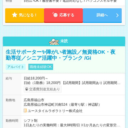
日払いOK
/
履歴書不要
/
電話対応なし
/
パソコンスキル不要
特徴
気になる！
応募する
詳細へ
未読
生活サポーター✨障がい者施設／無資格OK・夜
勤専従／シニア活躍中・ブランク /Gi
アルバイト
職種未経験OK
日給18,200円～
給与
日給（1勤務）18,200円 【試用期間】試用期間あり 試用期間の
長さ：3ヶ月 雇用形態、給与は本採用時と同じです。
交通費別途支給あり
広島県福山市
勤務地
広島県福山市神辺町川南524（最寄り駅：神辺駅）
ユースタイルラボラトリー株式会社
シフト制
勤務時間
1日あたりの実働時間：最大8時間/日 ※1か月あたりの変形労働