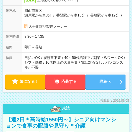
上限あり(月額)30、000円
交通費
岡山市東区
勤務地
瀬戸駅から車8分
/
香登駅から車13分
/
長船駅から車12分
/
…
大手化粧品製造メーカー
8:30～17:35
勤務時間
即日～長期
期間
日払いOK
/
履歴書不要
/
40～50代活躍中
/
副業・WワークOK
/
特徴
シフト勤務
/
10名以上の大量募集
/
電話対応なし
/
パソコンス
キル不要
気になる！
応募する
詳細へ
掲載日：2026.08.05
未読
【週2日＊高時給1550円～】シニア向けマンシ
ョンで食事の配膳や見守り＊介護