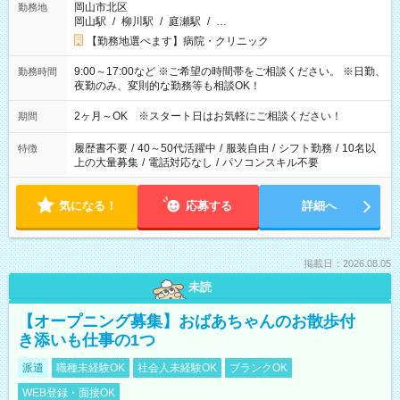
岡山市北区
勤務地
岡山駅
/
柳川駅
/
庭瀬駅
/
…
【勤務地選べます】病院・クリニック
9:00～17:00など ※ご希望の時間帯をご相談ください。 ※日勤、
勤務時間
夜勤のみ、変則的な勤務等も相談OK！
2ヶ月～OK ※スタート日はお気軽にご相談ください！
期間
履歴書不要
/
40～50代活躍中
/
服装自由
/
シフト勤務
/
10名以
特徴
上の大量募集
/
電話対応なし
/
パソコンスキル不要
気になる！
応募する
詳細へ
掲載日：2026.08.05
未読
【オープニング募集】おばあちゃんのお散歩付
き添いも仕事の1つ
派遣
職種未経験OK
社会人未経験OK
ブランクOK
WEB登録・面接OK