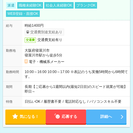
派遣
職種未経験OK
社会人未経験OK
ブランクOK
WEB登録・面接OK
時給1400円
給与
交通費別途支給あり
交通費支給有り
交通費
大阪府寝屋川市
勤務地
寝屋川市駅から徒歩5分
電子・機械系メーカー
10:00～16:00 10:00～17:00 ※表記のうち実働5時間から6時間で
勤務時間
す。
長期【ご応募から1週間以内(最短2日目)のスピード就業が可能】
期間
即日～
日払いOK
/
履歴書不要
/
電話対応なし
/
パソコンスキル不要
特徴
気になる！
応募する
詳細へ