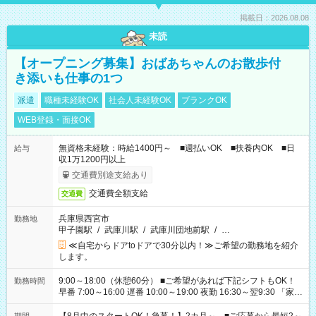
掲載日：2026.08.08
未読
【オープニング募集】おばあちゃんのお散歩付
き添いも仕事の1つ
派遣
職種未経験OK
社会人未経験OK
ブランクOK
WEB登録・面接OK
無資格未経験：時給1400円～ ■週払いOK ■扶養内OK ■日
給与
収1万1200円以上
交通費別途支給あり
交通費全額支給
交通費
兵庫県西宮市
勤務地
甲子園駅
/
武庫川駅
/
武庫川団地前駅
/
…
≪自宅からドアtoドアで30分以内！≫ご希望の勤務地を紹介
します。
9:00～18:00（休憩60分） ■ご希望があれば下記シフトもOK！
勤務時間
早番 7:00～16:00 遅番 10:00～19:00 夜勤 16:30～翌9:30 「家族
と休みを合わせたい」 「余裕を持って夕飯の準備がしたい」
「できれば残業はしたくない」 など、ご希望を教えてください