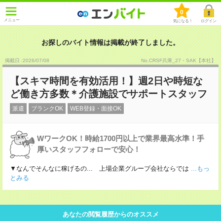
0
メニュー
気になる！
ログイン
お探しのバイト情報は掲載が終了しました。
掲載日 :2026
/
07
/
08
No.CRSF兵庫_27・SAK【本社】
【スキマ時間を有効活用！】週2日や時短な
ど働き方多数＊介護施設でサポートスタッフ
派遣
ブランクOK
WEB登録・面接OK
WワークOK！時給1700円以上で業界最高水準！手
厚いスタッフフォローで安心！
▼なんでそんなに稼げるの... 上場企業グループ会社ならでは
...もっ
とみる
あなたの閲覧履歴からのオススメ