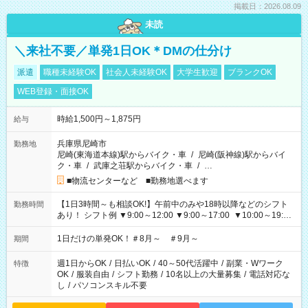
掲載日：2026.08.09
未読
＼来社不要／単発1日OK＊DMの仕分け
派遣
職種未経験OK
社会人未経験OK
大学生歓迎
ブランクOK
WEB登録・面接OK
時給1,500円～1,875円
給与
兵庫県尼崎市
勤務地
尼崎(東海道本線)駅からバイク・車
/
尼崎(阪神線)駅からバイ
ク・車
/
武庫之荘駅からバイク・車
/
…
■物流センターなど ■勤務地選べます
【1日3時間～も相談OK!】午前中のみや18時以降などのシフト
勤務時間
あり！ シフト例 ▼9:00～12:00 ▼9:00～17:00 ▼10:00～19:00
▼18:00～21:00
1日だけの単発OK！＃8月～ ＃9月～
期間
週1日からOK
/
日払いOK
/
40～50代活躍中
/
副業・Wワーク
特徴
OK
/
服装自由
/
シフト勤務
/
10名以上の大量募集
/
電話対応な
し
/
パソコンスキル不要