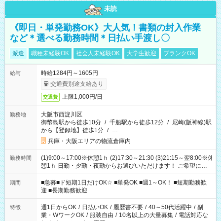
未読
《即日・単発勤務OK》大人気！書類の封入作業
など＊選べる勤務時間＊日払い手渡し〇
派遣
職種未経験OK
社会人未経験OK
大学生歓迎
ブランクOK
時給1284円～1605円
給与
交通費別途支給あり
上限1,000円/日
交通費
大阪市西淀川区
勤務地
御幣島駅から徒歩10分
/
千船駅から徒歩12分
/
尼崎(阪神線)駅
から【登録地】徒歩1分
/
…
兵庫・大阪エリアの物流倉庫内
(1)9:00～17:00※休憩1ｈ (2)17:30～21:30 (3)21:15～翌8:00※休
勤務時間
憩1ｈ 日勤・夕勤・夜勤からお選びいただけます！ ご希望に合
わせて働けるお仕事です(*^^*) 【その他選べる勤務時間】 8-17
時/9-17時/9-18時/10-18時/11-21時/18-22時/20-翌4時/21-翌5
■急募■ド短期1日だけOK☆ ■単発OK ■週1～OK！ ■短期勤務歓
期間
時/22-翌6時/0-翌8時 ご自身のご都合で選んで頂ける完全自由シ
迎 ■長期勤務歓迎
フト！
週1日からOK
/
日払いOK
/
履歴書不要
/
40～50代活躍中
/
副
特徴
業・WワークOK
/
服装自由
/
10名以上の大量募集
/
電話対応な