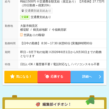
時給1500円 ※交通費全額支給（規定あり） 【月収例】27.7万円
給与
（20日勤務＋残業20h）
交通費別途支給あり
交通費支給あり
交通費
大阪市鶴見区
勤務地
横堤駅
/
鶴見緑地駅
/
今福鶴見駅
空調ありの職場!
【日中の勤務】 8:30～17:30 休憩60分 [実働]8時間00分
勤務時間
即日～9月下旬の短期 ※2026年8月1日から9月30日までの勤務
期間
となります
日払いOK
/
履歴書不要
/
電話対応なし
/
パソコンスキル不要
特徴
気になる！
応募する
詳細へ