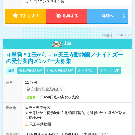
し
/
パソコンスキル不要
気になる！
応募する
詳細へ
掲載日：2026.08.07
未読
≪単発＊1日から～≫天王寺動物園／ナイトズー
の受付案内メンバー大募集！
派遣
職種未経験OK
社会人未経験OK
大学生歓迎
ブランクOK
1177円
給与
交通費別途支給あり
1日450円迄の実費を支給
交通費
大阪市天王寺区
勤務地
天王寺駅から徒歩5分
/
動物園前駅から徒歩5分
/
新今宮駅か
ら徒歩5分
天王寺動物園
16時30分～20時00分（休憩0分）／実働3時間30分
勤務時間