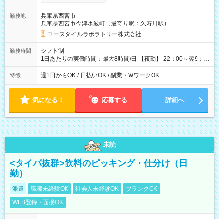
間×4回=5万8,560円 週3回勤務の場合：1,830円×8時間×12回
=17万5,680円 【試用期間】試用期間あり 試用期間の長さ：2ヶ
兵庫県西宮市
勤務地
月 ※ 雇用形態と給与に、本採用時と異なる部分があります。 雇
兵庫県西宮市今津水波町（最寄り駅：久寿川駅）
用形態：本採用時と同じです。 給与：時給 1,550円以上
ユースタイルラボラトリー株式会社
シフト制
勤務時間
1日あたりの実働時間：最大8時間/日 【夜勤】 22：00～翌9：
00 ※週1日～OK ／ 夜勤専従 ＊＊ 勤務時間例 ＊＊ ■22時か
ら翌7時 ■23時から翌8時 ■24時から翌9時 など ※上記の時間
週1日からOK / 日払いOK / 副業・WワークOK
特徴
内で8時間勤務（休憩1時間）ご利用者様により、時間は異なり
ます。 ※曜日固定（毎週同じ曜日での勤務となります）
気になる！
応募する
詳細へ
未読
<タイパ抜群>飲料のピッキング・仕分け（日
勤）
派遣
職種未経験OK
社会人未経験OK
ブランクOK
WEB登録・面接OK