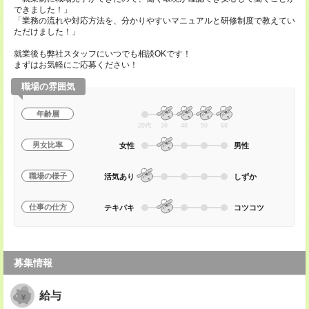
できました！」
「業務の流れや対応方法を、分かりやすいマニュアルと研修制度で教えてい
ただけました！」
就業後も弊社スタッフにいつでも相談OKです！
まずはお気軽にご応募ください！
職場の雰囲気
年齢層
20代
30
40
50
60
男女比率
女性
男性
職場の様子
活気あり
しずか
仕事の仕方
テキパキ
コツコツ
募集情報
給与