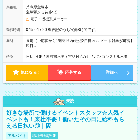
兵庫県宝塚市
勤務地
宝塚駅から徒歩5分
電子・機械系メーカー
8:15～17:20 ※表記のうち実働8時間です。
勤務時間
長期【ご応募から1週間以内(最短2日目)のスピード就業が可能】
期間
即日～
日払いOK
/
履歴書不要
/
電話対応なし
/
パソコンスキル不要
特徴
気になる！
応募する
詳細へ
未読
好きな場所で働けるイベントスタッフ☆人気イ
ベントも！来社不要！働いたその日に給料もら
える日払い◎｜阪
アルバイト
職種未経験OK