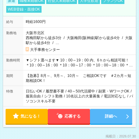
派遣
職種未経験OK
社会人未経験OK
大学生歓迎
ブランクOK
WEB登録・面接OK
時給1600円
給与
大阪市北区
勤務地
西梅田駅から徒歩3分
/
大阪梅田(阪神線)駅から徒歩4分
/
大阪
駅から徒歩4分
/
…
大手事務センター
▼シフト選べます▼ 10：00～19：00 内、6ｈから相談可能！
勤務時間
＊10：00～16：00 ＊10：00～17：00 ＊10：00～18：00 ＊
11：00～19：00 ＊12：00～19：00 ＊13：00～19：00
【急募】8月～、9月～、10月～ ご相談OKです ＃2カ月～短
期間
期相談OK！
日払いOK
/
履歴書不要
/
40～50代活躍中
/
副業・WワークOK
/
特徴
服装自由
/
シフト勤務
/
10名以上の大量募集
/
電話対応なし
/
パ
ソコンスキル不要
気になる！
応募する
詳細へ
掲載日：2026.07.30