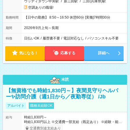
ウッディタウン中央駅
/
新三田駅
/
三田(兵庫県)駅
空調ありの職場!
【日中の勤務】 8:50～16:50 休憩60分 [実働]7時間00分
勤務時間
2026年9月上旬～長期
期間
日払いOK
/
履歴書不要
/
電話対応なし
/
パソコンスキル不要
特徴
気になる！
応募する
詳細へ
未読
【無資格でも時給1,830円～】夜間見守りヘルパ
ー✨訪問介護（週1日から／夜勤専従） /Jb
アルバイト
職種未経験OK
時給1,830円～
給与
時給1,830円以上 ※交通費一部支給（既定あり） ※経験・能力を
考慮して決定します 【収入例】 週1回勤務の場合：1,830円×8時
交通費別途支給あり