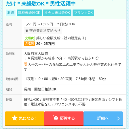
だけ＊未経験OK＊男性活躍中
派遣
職種未経験OK
社会人未経験OK
ブランクOK
1,271円 ～1,589円 ＊日払いOK
給与
交通費別途支給あり
嬉しい全額支給（社内規定あり）
交通費
20～25万円
月収例
大阪府東大阪市
勤務地
ＪＲ長瀬駅から徒歩15分
/
南巽駅から徒歩10分
大手スーパーの食品加工の工場でかんたん軽作業のお仕事で
す！
〈夜勤〉 0：00～翌8：30 実働：7.5時間 休憩：60分
勤務時間
長期 開始日相談OK
期間
日払いOK
/
履歴書不要
/
40～50代活躍中
/
服装自由
/
シフト勤
特徴
務
/
電話対応なし
/
パソコンスキル不要
気になる！
応募する
詳細へ