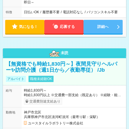
即日～
日払いOK
/
履歴書不要
/
電話対応なし
/
パソコンスキル不要
特徴
気になる！
応募する
詳細へ
未読
【無資格でも時給1,830円～】夜間見守りヘルパ
ー✨訪問介護（週1日から／夜勤専従） /Jb
アルバイト
職種未経験OK
時給1,830円～
給与
時給1,830円以上 ※交通費一部支給（既定あり） ※経験・能力を
考慮して決定します 【収入例】 週1回勤務の場合：1,830円×8時
交通費別途支給あり
間×4回=5万8,560円 週3回勤務の場合：1,830円×8時間×12回
=17万5,680円 【試用期間】試用期間あり 試用期間の長さ：2ヶ
神戸市北区
勤務地
月 ※ 雇用形態と給与に、本採用時と異なる部分があります。 雇
兵庫県神戸市北区淡河町淡河（最寄り駅：栄駅）
用形態：本採用時と同じです。 給与：時給 1,550円以上
ユースタイルラボラトリー株式会社