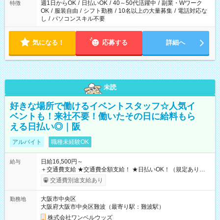
週1日からOK
/
日払いOK
/
40～50代活躍中
/
副業・Wワーク
特徴
OK
/
服装自由
/
シフト勤務
/
10名以上の大量募集
/
電話対応な
し
/
パソコンスキル不要
気になる！
応募する
詳細へ
未読
好きな場所で働けるイベントスタッフ☆人気イ
ベントも！来社不要！働いたその日に給料もら
える日払い◎｜阪
アルバイト
職種未経験OK
日給16,500円～
給与
＋交通費支給 ★交通費全額支給！ ★日払いOK！（規定あり） ┗
働いたその日に現金GET♪ お仕事後はコンビニATMから 日払
交通費別途支給あり
い分を引き落とせます！ 【試用期間】試用期間なし
大阪市中央区
勤務地
大阪府大阪市中央区難波（最寄り駅：難波駅）
株式会社ワンベルウッズ