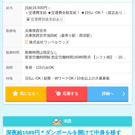
日給16,500円～
給与
＋交通費支給 ★交通費全額支給！ ★日払いOK！（規定あり） ┗
働いたその日に現金GET♪ お仕事後はコンビニATMから 日払
交通費別途支給あり
い分を引き落とせます！ 【試用期間】試用期間なし
兵庫県西宮市
勤務地
兵庫県西宮市池田町（最寄り駅：西宮駅）
株式会社ワンベルウッズ
勤務時間は指定なし
勤務時間
変形労働時間制 想定労働時間160時間/月 【シフト例】 ・10：
00～20：00
単発・1日のみOK
期間
日払いOK / 副業・WワークOK / 10名以上の大量募集
特徴
気になる！
応募する
詳細へ
未読
深夜給1589円＊ダンボールを開けて中身を移す