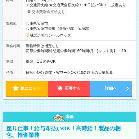
日給16,500円～
給与
＋交通費支給 ★交通費全額支給！ ★日払いOK！（規定あり） ┗
働いたその日に現金GET♪ お仕事後はコンビニATMから 日払
交通費別途支給あり
い分を引き落とせます！ 【試用期間】試用期間なし
兵庫県宝塚市
勤務地
兵庫県宝塚市栄町（最寄り駅：宝塚駅）
株式会社ワンベルウッズ
勤務時間は指定なし
勤務時間
変形労働時間制 想定労働時間160時間/月 【シフト例】 ・10：
00～20：00
単発・1日のみOK
期間
日払いOK / 副業・WワークOK / 10名以上の大量募集
特徴
気になる！
応募する
詳細へ
未読
座り仕事！給与即払いOK！高時給！製品の梱
包、検査業務