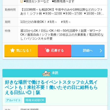
■物流センターなど ■勤務地選べます
【1日3時間～も相談OK!】午前中のみや18時以降などのシフト
勤務時間
あり！ シフト例 ▼9:00～12:00 ▼9:00～17:00 ▼10:00～19:00
▼18:00～21:00
1日だけの単発OK！＃8月～ ＃9月～
期間
週1日からOK
/
日払いOK
/
40～50代活躍中
/
副業・Wワーク
特徴
OK
/
服装自由
/
シフト勤務
/
10名以上の大量募集
/
電話対応な
し
/
パソコンスキル不要
気になる！
応募する
詳細へ
未読
好きな場所で働けるイベントスタッフ☆人気イ
ベントも！来社不要！働いたその日に給料もら
える日払い◎｜阪
アルバイト
職種未経験OK