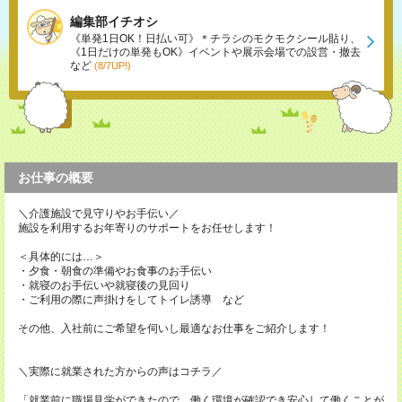
編集部イチオシ
《単発1日OK！日払い可》＊チラシのモクモクシール貼り、
《1日だけの単発もOK》イベントや展示会場での設営・撤去
など
(8/7UP!)
お仕事の概要
＼介護施設で見守りやお手伝い／
施設を利用するお年寄りのサポートをお任せします！
＜具体的には…＞
・夕食・朝食の準備やお食事のお手伝い
・就寝のお手伝いや就寝後の見回り
・ご利用の際に声掛けをしてトイレ誘導 など
その他、入社前にご希望を伺いし最適なお仕事をご紹介します！
＼実際に就業された方からの声はコチラ／
「就業前に職場見学ができたので、働く環境が確認でき安心して働くことが