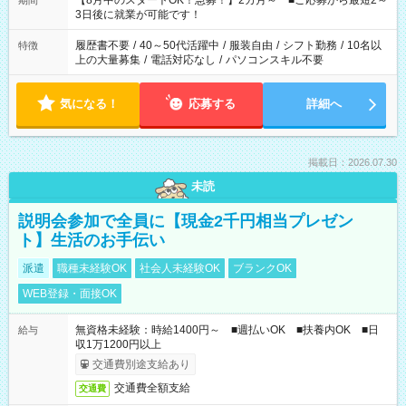
【8月中のスタートOK！急募！】2カ月～ ■ご応募から最短2～
期間
ね。 ※Wワーク希望の方へ 今ご覧のお仕事で希望する勤務時間
3日後に就業が可能です！
と、もう1つのお仕事の勤務時間。 合計で週40時間を超える場
合は応募できません。
履歴書不要
/
40～50代活躍中
/
服装自由
/
シフト勤務
/
10名以
特徴
上の大量募集
/
電話対応なし
/
パソコンスキル不要
気になる！
応募する
詳細へ
掲載日：2026.07.30
未読
説明会参加で全員に【現金2千円相当プレゼン
ト】生活のお手伝い
派遣
職種未経験OK
社会人未経験OK
ブランクOK
WEB登録・面接OK
無資格未経験：時給1400円～ ■週払いOK ■扶養内OK ■日
給与
収1万1200円以上
交通費別途支給あり
交通費全額支給
交通費