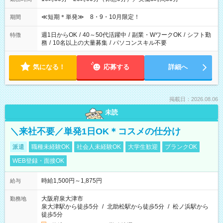
≪短期＊単発≫ 8・9・10月限定！
期間
週1日からOK
/
40～50代活躍中
/
副業・WワークOK
/
シフト勤
特徴
務
/
10名以上の大量募集
/
パソコンスキル不要
気になる！
応募する
詳細へ
掲載日：2026.08.06
未読
＼来社不要／単発1日OK＊コスメの仕分け
派遣
職種未経験OK
社会人未経験OK
大学生歓迎
ブランクOK
WEB登録・面接OK
時給1,500円～1,875円
給与
大阪府泉大津市
勤務地
泉大津駅から徒歩5分
/
北助松駅から徒歩5分
/
松ノ浜駅から
徒歩5分