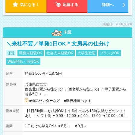
気になる！
応募する
詳細へ
掲載日：2026.08.08
未読
＼来社不要／単発1日OK＊文房具の仕分け
派遣
職種未経験OK
社会人未経験OK
大学生歓迎
ブランクOK
WEB登録・面接OK
時給1,500円～1,875円
給与
兵庫県西宮市
勤務地
西宮北口駅から徒歩5分
/
西宮駅から徒歩5分
/
甲子園駅から
徒歩5分
/
…
■物流センターなど ■勤務地選べます
【1日3時間～も相談OK!】午前中のみや18時以降などのシフト
勤務時間
あり！ シフト例 ▼9:00～12:00 ▼9:00～17:00 ▼10:00～19:00
▼18:00～21:00
1日だけの単発OK！＃8月～ ＃9月～
期間