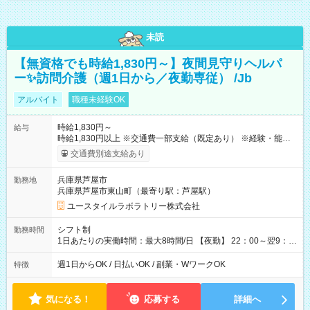
未読
【無資格でも時給1,830円～】夜間見守りヘルパ
ー✨訪問介護（週1日から／夜勤専従） /Jb
アルバイト
職種未経験OK
時給1,830円～
給与
時給1,830円以上 ※交通費一部支給（既定あり） ※経験・能力を
考慮して決定します 【収入例】 週1回勤務の場合：1,830円×8時
交通費別途支給あり
間×4回=5万8,560円 週3回勤務の場合：1,830円×8時間×12回
=17万5,680円 【試用期間】試用期間あり 試用期間の長さ：2ヶ
兵庫県芦屋市
勤務地
月 ※ 雇用形態と給与に、本採用時と異なる部分があります。 雇
兵庫県芦屋市東山町（最寄り駅：芦屋駅）
用形態：本採用時と同じです。 給与：時給 1,550円以上
ユースタイルラボラトリー株式会社
シフト制
勤務時間
1日あたりの実働時間：最大8時間/日 【夜勤】 22：00～翌9：
00 ※週1日～OK ／ 夜勤専従 ＊＊ 勤務時間例 ＊＊ ■22時か
ら翌7時 ■23時から翌8時 ■24時から翌9時 など ※上記の時間
週1日からOK / 日払いOK / 副業・WワークOK
特徴
内で8時間勤務（休憩1時間）ご利用者様により、時間は異なり
ます。 ※曜日固定（毎週同じ曜日での勤務となります）
気になる！
応募する
詳細へ