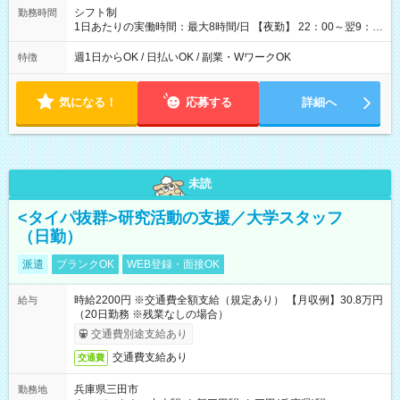
シフト制
勤務時間
1日あたりの実働時間：最大8時間/日 【夜勤】 22：00～翌9：
00 ※週1日～OK ／ 夜勤専従 ＊＊ 勤務時間例 ＊＊ ■22時か
ら翌7時 ■23時から翌8時 ■24時から翌9時 など ※上記の時間
週1日からOK / 日払いOK / 副業・WワークOK
特徴
内で8時間勤務（休憩1時間）ご利用者様により、時間は異なり
ます。 ※曜日固定（毎週同じ曜日での勤務となります）
気になる！
応募する
詳細へ
未読
<タイパ抜群>研究活動の支援／大学スタッフ
（日勤）
派遣
ブランクOK
WEB登録・面接OK
時給2200円 ※交通費全額支給（規定あり） 【月収例】30.8万円
給与
（20日勤務 ※残業なしの場合）
交通費別途支給あり
交通費支給あり
交通費
兵庫県三田市
勤務地