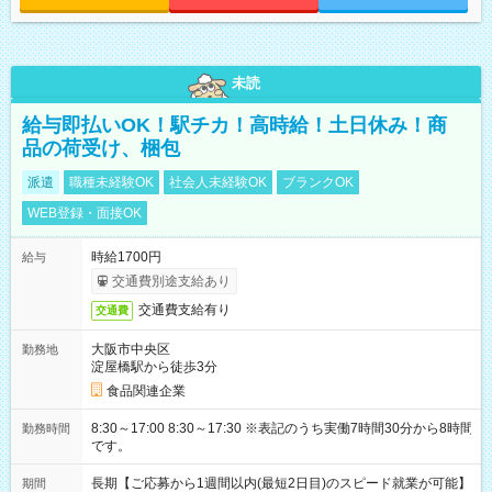
未読
給与即払いOK！駅チカ！高時給！土日休み！商
品の荷受け、梱包
派遣
職種未経験OK
社会人未経験OK
ブランクOK
WEB登録・面接OK
時給1700円
給与
交通費別途支給あり
交通費支給有り
交通費
大阪市中央区
勤務地
淀屋橋駅から徒歩3分
食品関連企業
8:30～17:00 8:30～17:30 ※表記のうち実働7時間30分から8時間
勤務時間
です。
長期【ご応募から1週間以内(最短2日目)のスピード就業が可能】
期間