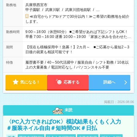
兵庫県西宮市
勤務地
甲子園駅
/
武庫川駅
/
武庫川団地前駅
/
…
≪自宅からドアtoドアで30分以内！≫ご希望の勤務地を紹介
します。
9:00～18:00（休憩60分） ■ご希望があれば下記シフトもOK！
勤務時間
早番 7:00～16:00 遅番 10:00～19:00 「家族と休みを合わせた
い」 「余裕を持って夕飯の準備がしたい」 「できれば残業はし
たくない」 など、ご希望を教えてくださいね。 ※Wワーク希望
【現在も積極採用中！急募！】2カ月～ ■ご応募から最短2～3
期間
の方へ 今ご覧のお仕事で希望する勤務時間と、もう1つのお仕事
日後の就業も相談可能です！
の勤務時間。 合計で週40時間を超える場合は応募できません。
履歴書不要
/
40～50代活躍中
/
服装自由
/
シフト勤務
/
10名以
特徴
上の大量募集
/
電話対応なし
/
パソコンスキル不要
気になる！
応募する
詳細へ
掲載日：2026.08.06
未読
〈PC入力できればOK〉模試結果もくもく入力
＃服装ネイル自由＃短時間OK＃日払