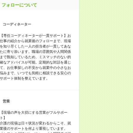
フォローについて
コーディネーター
【専任コーディネーターが一貫サポート】お
仕事の紹介から就業後のフォローまで、現場
を知り尽くした一人の担当者が一貫してあな
たに寄り添います。職場の雰囲気や人間関係
まで熟知しているため、ミスマッチのない的
確なアドバイスが可能。定期的な対話を通じ
て、お仕事探しの不安から就業中の小さなお
悩みまで、いつでも気軽に相談できる安心の
サポート体制を整えています。
営業
【現場の声を大切にする営業がフルサポー
ト】
介護の現場は日々状況が変わるからこそ、就
業後のサポートを何より重視しています。