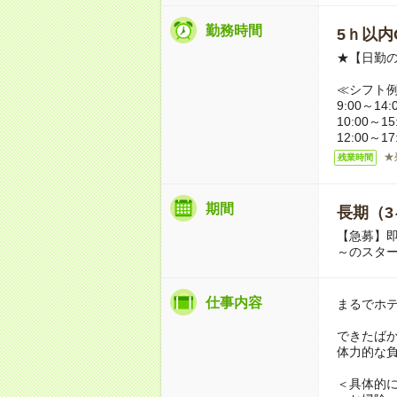
勤務時間
5ｈ以内O
★【日勤の
≪シフト
9:00～14:
10:00～15
12:00～1
★
残業時間
期間
長期（3
【急募】即
～のスタ
仕事内容
まるでホ
できたば
体力的な
＜具体的