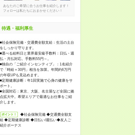
あなたのご希望に合うお仕事を紹介します！
フォローは私たちにおまかせください！
待遇・福利厚生
■社会保険完備・交通費全額支給：生活の土台
をしっかり守ります。
■選べる給料日と業界最安級手数料：日払・週
払・月払対応。手数料55円～。
■独自の「ご紹介インセンティブ」：1名紹介
で「時給＋30円」相当を加算。年間約6万円
の年収UPも見込めます。
■定期健康診断：年1回実施で心身の健康をサ
ポート。
■全国対応：東京、大阪、名古屋など全国に拠
点拡大中。希望エリアで最適なお仕事をご紹
介します。
◆社会保険完備 ◆交通費全額支
ポイント！
給 ◆定期健康診断 ◆日払い/週払い◆友人ご
紹介ボーナス