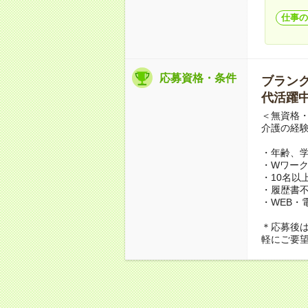
仕事の
応募資格・条件
ブランクO
代活躍中
＜無資格・
介護の経
・年齢、
・Wワーク
・10名以
・履歴書
・WEB・
＊応募後
軽にご要