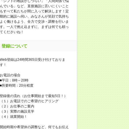
「シフトの相談がしづらい」「人間関係で悩
んでいる」など、直接施設に言いにくいこと
もすべて私たちが間に入って解決します！定
期的に施設へ伺い、みなさんが笑顔で気持ち
よく働けるよう、全力で交渉・調整を行いま
す。一人で抱え込まずに、まずは何でも頼っ
てくださいね！
登録について
Web登録は24時間365日受け付けておりま
す！
お電話の場合
■平日：8時～20時
■所要時間：20分程度
登録後の流れ（お仕事開始まで最短5日！）
（１）お電話でのご希望のヒアリング
（２）お仕事のご案内
（３）実際の施設見学
（４）就業開始！
開始時期や希望休の調整など、何でもお伝え