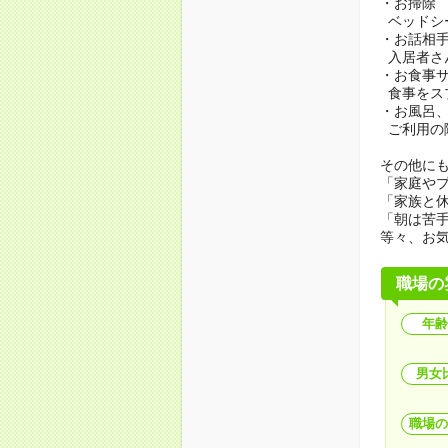
・お掃除
ベッドシ
・お話相
入居者さ
・お食事
食事をス
・お風呂
ご利用の
その他にも.
「家庭や
「家族と
「朝は苦
等々、お
職場の
年齢
男女
職場の