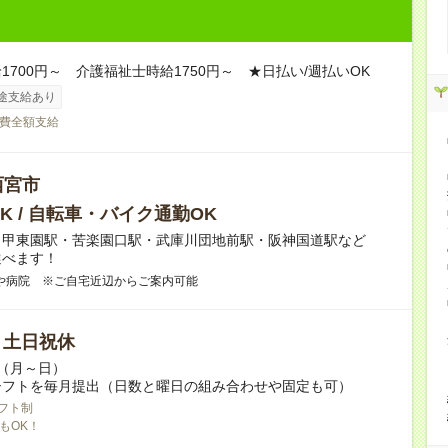
1700円～ 介護福祉士時給1750円～ ★日払い/週払いOK
途支給あり
費全額支給
西宮市
K / 自転車・バイク通勤OK
・甲東園駅・苦楽園口駅・武庫川団地前駅・阪神国道駅など
選べます！
や病院 ※ご自宅近辺からご案内可能
/ 土日祝休
～（月～日）
シフトを毎月提出（日数と曜日の組み合わせや固定も可）
フト制
もOK！