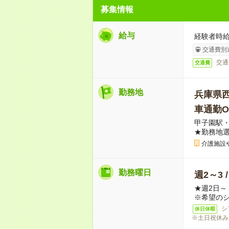
募集情報
給与
経験者時給
交通費別
交通
交通費
勤務地
兵庫県
車通勤O
甲子園駅
★勤務地
介護施設
勤務曜日
週2～3 
★週2日
※希望の
シ
休日休暇
※土日祝休み