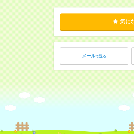
気に
メール
で送る