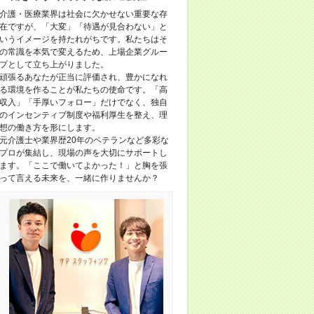
介護・医療業界は社会に欠かせない重要な存
在ですが、「大変」「待遇が見合わない」と
いうイメージを持たれがちです。私たちはそ
の常識を本気で変えるため、上場企業グルー
プとして立ち上がりました。
頑張るあなたが正当に評価され、豊かになれ
る環境を作ることが私たちの使命です。「高
収入」「手厚いフォロー」だけでなく、独自
のインセンティブ制度や福利厚生を整え、理
想の働き方を形にします。
元介護士や業界歴20年のベテランなど多彩な
プロが集結し、現場の声を大切にサポートし
ます。「ここで働いてよかった！」と胸を張
って言える未来を、一緒に作りませんか？