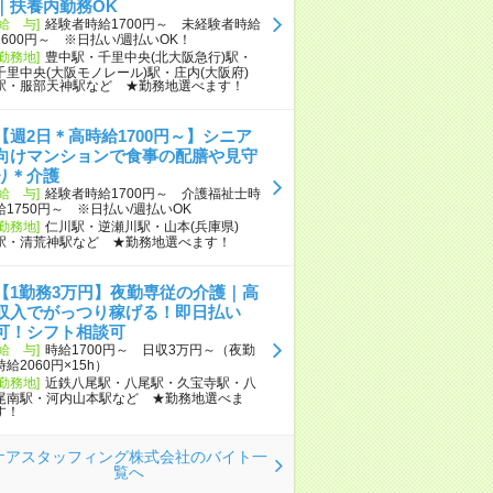
｜扶養内勤務OK
[給 与]
経験者時給1700円～ 未経験者時給
1600円～ ※日払い/週払いOK！
[勤務地]
豊中駅・千里中央(北大阪急行)駅・
千里中央(大阪モノレール)駅・庄内(大阪府)
駅・服部天神駅など ★勤務地選べます！
【週2日＊高時給1700円～】シニア
向けマンションで食事の配膳や見守
り＊介護
[給 与]
経験者時給1700円～ 介護福祉士時
給1750円～ ※日払い/週払いOK
[勤務地]
仁川駅・逆瀬川駅・山本(兵庫県)
駅・清荒神駅など ★勤務地選べます！
【1勤務3万円】夜勤専従の介護｜高
収入でがっつり稼げる！即日払い
可！シフト相談可
[給 与]
時給1700円～ 日収3万円～（夜勤
時給2060円×15h）
[勤務地]
近鉄八尾駅・八尾駅・久宝寺駅・八
尾南駅・河内山本駅など ★勤務地選べま
す！
ケアスタッフィング株式会社のバイト一
覧へ