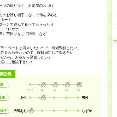
ーツの取り換え、お部屋の片づけ
手
んのお話し相手になって仲を深める
サポート
プーンで運んで食べてもらったり
、トイレサポート
際に声掛けをして誘導 など
..
プライベートと両立したいので、時短勤務したい」
休みを合わせたいので、曜日固定して働きたい」
手だから、お昼から勤務したい」
気軽にご相談下さい！
雰囲気
層
20代
30
40
50
60
比率
女性
男性
様子
活気あり
しずか