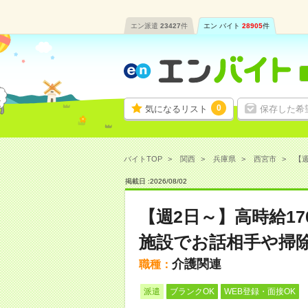
エン派遣
23427
件
エン バイト
28905
件
0
気になるリスト
保存した希
バイトTOP
関西
兵庫県
西宮市
【週
掲載日 :
2026
/
08
/
02
【週2日～】高時給1
施設でお話相手や掃
介護関連
職種：
派遣
ブランクOK
WEB登録・面接OK