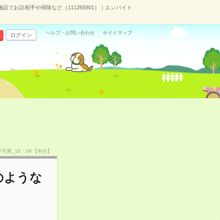
施設でお話相手や掃除など（111265901）｜エンバイト
ヘルプ・お問い合わせ
サイトマップ
ログイン
）
SF兵庫_18・SK【本社】
のような