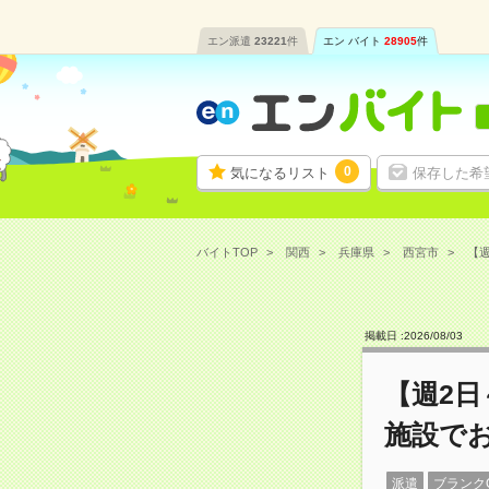
エン派遣
23221
件
エン バイト
28905
件
0
気になるリスト
保存した希
バイトTOP
関西
兵庫県
西宮市
【週
掲載日 :
2026
/
08
/
03
【週2日
施設で
派遣
ブランク