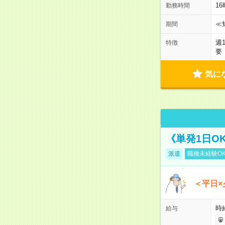
1
勤務時間
≪
期間
週
特徴
要
気に
《単発1日O
派遣
職種未経験O
＜平日×
時給
給与