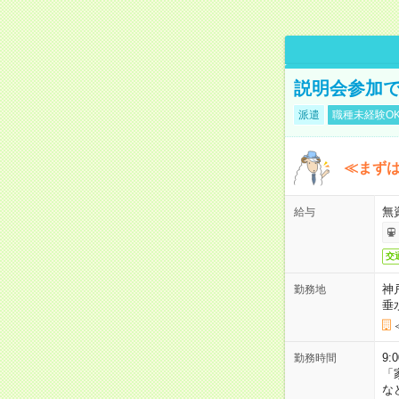
説明会参加で
派遣
職種未経験O
≪まずは
無
給与
交
神
勤務地
垂
9:
勤務時間
「
な