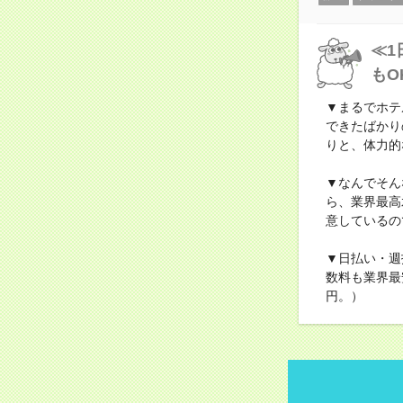
≪1
もO
▼まるでホテ
できたばかり
りと、体力的
▼なんでそん
ら、業界最高
意しているの
▼日払い・週
数料も業界最
円。）