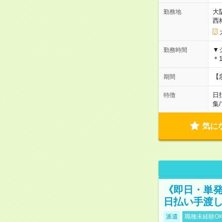
大
勤務地
西
▼
勤務時間
＊1
【
期間
日
特徴
集
/
気に
《即日・単発
日払い手渡
派遣
職種未経験O