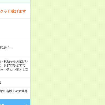
サクッと稼げます
歩1分
/
…
日勤・夕勤・夜勤からお選びい
7時/9-17時/9-
自身のご都合で選んで頂ける完
迎
由
/
10名以上の大量募