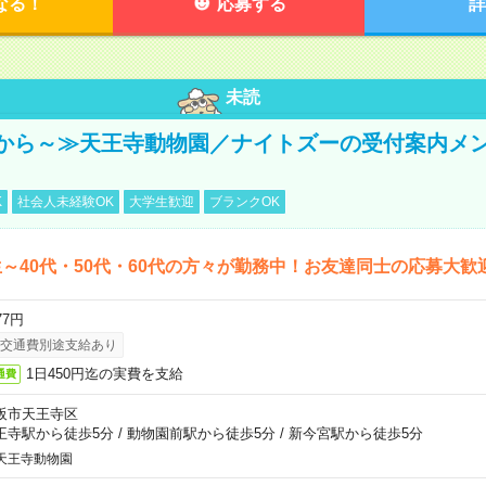
なる！
応募する
詳
未読
から～≫天王寺動物園／ナイトズーの受付案内メ
K
社会人未経験OK
大学生歓迎
ブランクOK
～40代・50代・60代の方々が勤務中！お友達同士の応募大歓
77円
交通費別途支給あり
1日450円迄の実費を支給
通費
阪市天王寺区
王寺駅から徒歩5分
/
動物園前駅から徒歩5分
/
新今宮駅から徒歩5分
天王寺動物園