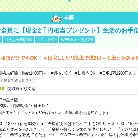
未読
全員に【現金2千円相当プレゼント】生活のお手
K
社会人未経験OK
ブランクOK
WEB登録・面接OK
相談だけでもOK！≫日収1.1万円以上で週2日～＆土日休みも
資格未経験：時給1400円～ ■週払いOK ■扶養内OK ■日収1万1200円以上
交通費別途支給あり
交通費全額支給
通費
戸市垂水区
水駅
/
山陽垂水駅
/
舞子駅
/
…
≪自宅からドアtoドアで30分以内！≫ご希望の勤務地を紹介します。
00～18:00（休憩60分） ■ご希望があれば下記シフトもOK！ 早番 7:00～16:00 遅
家族と休みを合わせたい」 「余裕を持って夕飯の準備がしたい」 「できれば
ど、ご希望を教えてくださいね。 ※Wワーク希望の方へ 今ご覧のお仕事で希