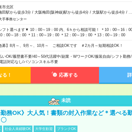
阪市北区
梅田駅から徒歩3分
/
大阪梅田(阪神線)駅から徒歩4分
/
大阪駅から徒歩4分
/
大手事務センター
シフト選べます▼ 10：00～19：00 内、6ｈから相談可能！ ＊10：00～16：00 
0：00～18：00 ＊11：00～19：00 ＊12：00～19：00 ＊13：00～19：00
急募】8月～、9月～、10月～ ご相談OKです ＃2カ月～短期相談OK！
払いOK
/
履歴書不要
/
40～50代活躍中
/
副業・WワークOK
/
服装自由
/
シフト勤務
/
電話対応なし
/
パソコンスキル不要
なる！
応募する
詳
未読
勤務OK》大人気！書類の封入作業など＊選べる
し〇
K
社会人未経験OK
大学生歓迎
ブランクOK