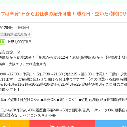
フは単発1日からお仕事の紹介可能！ 暇な日・空いた時間に
1284円～1605円
交通費別途支給あり
上限1,000円/日
通費
阪市西淀川区
幣島駅から徒歩10分
/
千船駅から徒歩12分
/
尼崎(阪神線)駅から【登録地】徒
兵庫・大阪エリアの物流倉庫内
)9:00～17:00※休憩1ｈ (2)17:30～21:30 (3)21:15～翌8:00※休憩1ｈ 
だけます！ ご希望に合わせて働けるお仕事です(*^^*) 【その他選べる勤務時間】 8-1
時/10-18時/11-21時/18-22時/20-翌4時/21-翌5時/22-翌6時/0-翌8時 ご
自由シフト！
急募■ド短期1日だけOK☆ ■単発OK ■週1～OK！ ■短期勤務歓迎 ■長期勤務歓
1日からOK
/
日払いOK
/
履歴書不要
/
40～50代活躍中
/
副業・WワークOK
/
服装自
電話対応なし
/
パソコンスキル不要