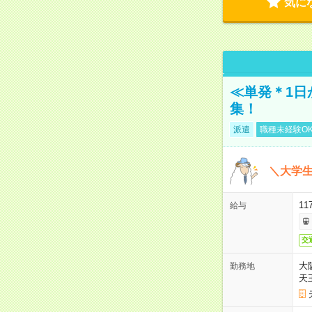
気に
≪単発＊1日
集！
派遣
職種未経験O
＼大学生
11
給与
交
大
勤務地
天