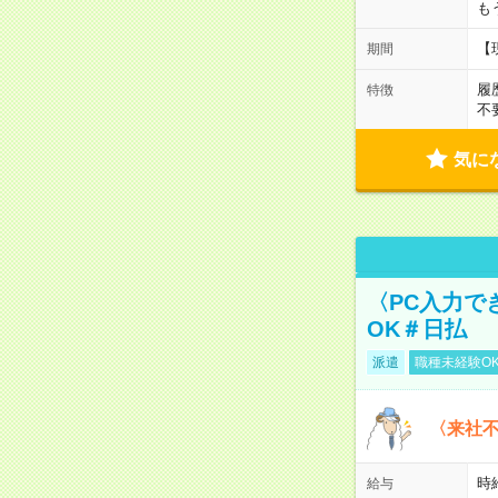
も
【
期間
履
特徴
不
気に
〈PC入力で
OK＃日払
派遣
職種未経験O
〈来社
時給
給与