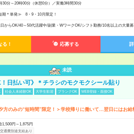
6時30分～20時00分（休憩0分）／実働3時間30分
短期＊単発≫ 8・9・10月限定！
1日からOK
/
40～50代活躍中
/
副業・WワークOK
/
シフト勤務
/
10名以上の大量募
なる！
応募する
詳
未読
K！日払い可》＊チラシのモクモクシール貼り
K
社会人未経験OK
大学生歓迎
ブランクOK
WEB登録・面接OK
夕方のみの“短時間”限定！＞学校帰りに働いて…翌日にはお給
1,500円～1,875円
交通費別途支給あり