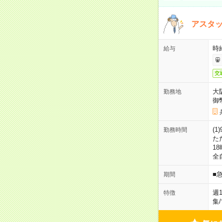
アスタッ
時給
給与
交
大
勤務地
御
(1
勤務時間
た
18
全
■
期間
週
特徴
集
/