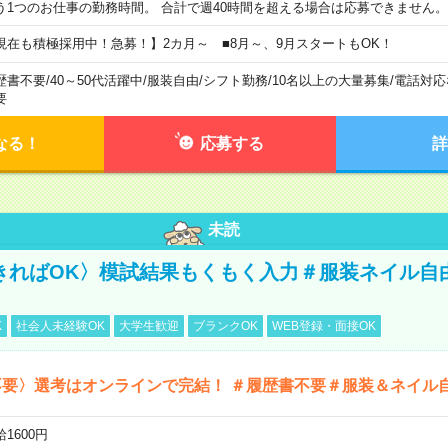
う1つのお仕事の勤務時間。 合計で週40時間を超える場合は応募できません。
現在も積極採用中！急募！】2カ月～ ■8月～、9月スタートもOK！
歴書不要
/
40～50代活躍中
/
服装自由
/
シフト勤務
/
10名以上の大量募集
/
電話対応
要
なる！
応募する
詳
未読
きればOK〉模試結果もくもく入力＃服装ネイル自
K
社会人未経験OK
大学生歓迎
ブランクOK
WEB登録・面接OK
不要〉選考はオンラインで完結！ ＃履歴書不要＃服装＆ネイル
1600円