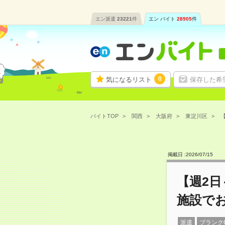
エン派遣
23221
件
エン バイト
28905
件
0
気になるリスト
保存した希
バイトTOP
関西
大阪府
東淀川区
【
掲載日 :
2026
/
07
/
15
【週2日
施設で
派遣
ブランク