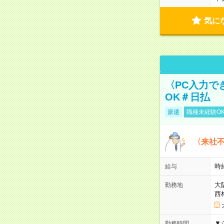
気に
〈PC入力で
OK＃日払
派遣
職種未経験O
〈来社
時給
給与
大
勤務地
西
▼
勤務時間