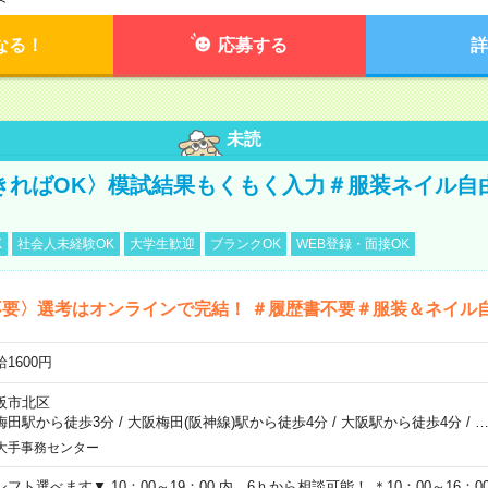
なる！
応募する
詳
未読
きればOK〉模試結果もくもく入力＃服装ネイル自
K
社会人未経験OK
大学生歓迎
ブランクOK
WEB登録・面接OK
不要〉選考はオンラインで完結！ ＃履歴書不要＃服装＆ネイル
1600円
阪市北区
梅田駅から徒歩3分
/
大阪梅田(阪神線)駅から徒歩4分
/
大阪駅から徒歩4分
/
大手事務センター
シフト選べます▼ 10：00～19：00 内、6ｈから相談可能！ ＊10：00～16：00 