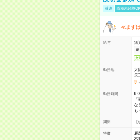
派遣
職種未経験O
≪まずは
無
給与
交
大
勤務地
天
9:
勤務時間
「
な
も
【
期間
履
特徴
不