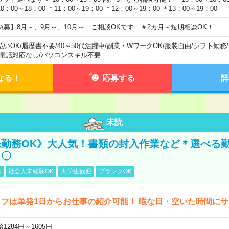
0：00～18：00 ＊11：00～19：00 ＊12：00～19：00 ＊13：00～19：00
急募】8月～、9月～、10月～ ご相談OKです ＃2カ月～短期相談OK！
払いOK
/
履歴書不要
/
40～50代活躍中
/
副業・WワークOK
/
服装自由
/
シフト勤務
/
電話対応なし
/
パソコンスキル不要
なる！
応募する
詳
未読
勤務OK》大人気！書類の封入作業など＊選べる
し〇
K
社会人未経験OK
大学生歓迎
ブランクOK
フは単発1日からお仕事の紹介可能！ 暇な日・空いた時間に
1284円～1605円