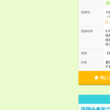
交
大
勤務地
Ｊ
9:
勤務時間
夜
残
望
【
期間
履
特徴
不
気に
説明会参加で