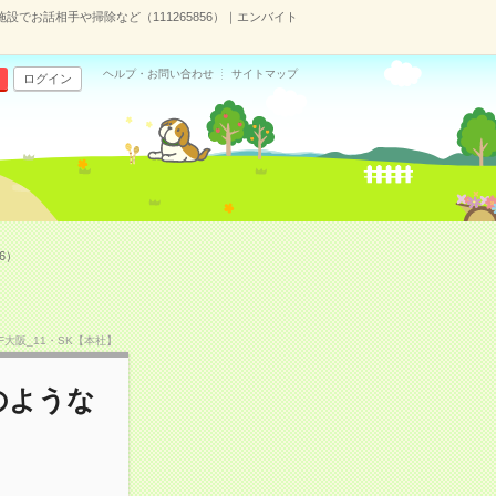
施設でお話相手や掃除など（111265856）｜エンバイト
ヘルプ・お問い合わせ
サイトマップ
ログイン
6）
SF大阪_11・SK【本社】
のような