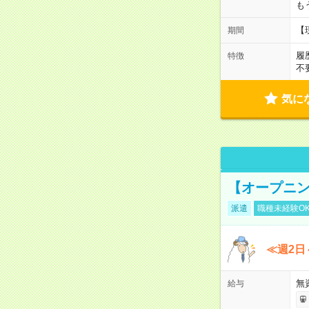
も
【
期間
履
特徴
不
気に
【オープニン
派遣
職種未経験O
≪週2日
無
給与