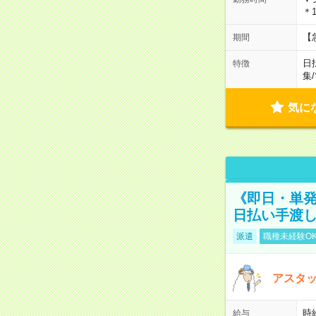
＊1
【
期間
日
特徴
集
/
気に
《即日・単発
日払い手渡
派遣
職種未経験O
アスタッ
時給
給与