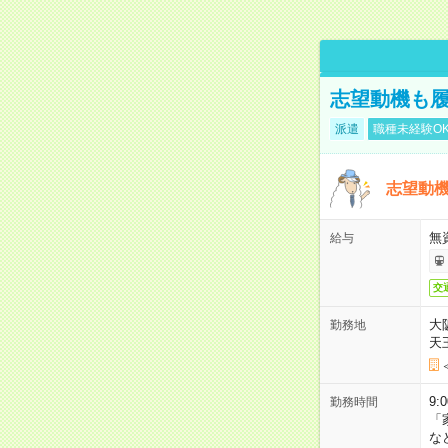
志望動機も履
派遣
職種未経験O
志望動機
無
給与
交
大
勤務地
天
9:
勤務時間
「
な