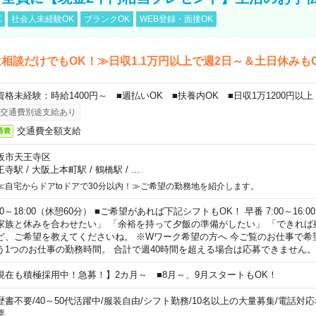
K
社会人未経験OK
ブランクOK
WEB登録・面接OK
相談だけでもOK！≫日収1.1万円以上で週2日～＆土日休みも
資格未経験：時給1400円～ ■週払いOK ■扶養内OK ■日収1万1200円以上
交通費別途支給あり
交通費全額支給
通費
阪市天王寺区
王寺駅
/
大阪上本町駅
/
鶴橋駅
/
…
≪自宅からドアtoドアで30分以内！≫ご希望の勤務地を紹介します。
00～18:00（休憩60分） ■ご希望があれば下記シフトもOK！ 早番 7:00～16:00 遅
家族と休みを合わせたい」 「余裕を持って夕飯の準備がしたい」 「できれば
ど、ご希望を教えてくださいね。 ※Wワーク希望の方へ 今ご覧のお仕事で希
う1つのお仕事の勤務時間。 合計で週40時間を超える場合は応募できません。
現在も積極採用中！急募！】2カ月～ ■8月～、9月スタートもOK！
歴書不要
/
40～50代活躍中
/
服装自由
/
シフト勤務
/
10名以上の大量募集
/
電話対応
要