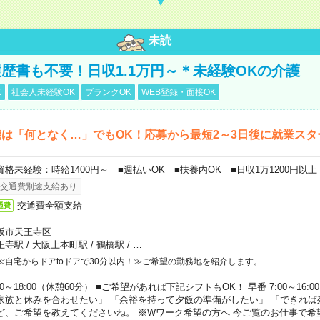
未読
歴書も不要！日収1.1万円～＊未経験OKの介護
K
社会人未経験OK
ブランクOK
WEB登録・面接OK
は「何となく…」でもOK！応募から最短2～3日後に就業スタ
資格未経験：時給1400円～ ■週払いOK ■扶養内OK ■日収1万1200円以上
交通費別途支給あり
交通費全額支給
通費
阪市天王寺区
王寺駅
/
大阪上本町駅
/
鶴橋駅
/
…
≪自宅からドアtoドアで30分以内！≫ご希望の勤務地を紹介します。
00～18:00（休憩60分） ■ご希望があれば下記シフトもOK！ 早番 7:00～16:00 遅
家族と休みを合わせたい」 「余裕を持って夕飯の準備がしたい」 「できれば
ど、ご希望を教えてくださいね。 ※Wワーク希望の方へ 今ご覧のお仕事で希