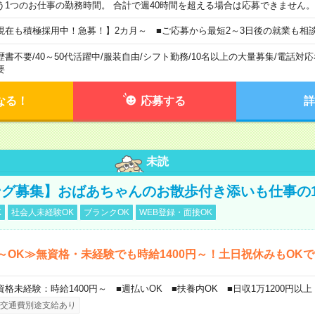
う1つのお仕事の勤務時間。 合計で週40時間を超える場合は応募できません。
現在も積極採用中！急募！】2カ月～ ■ご応募から最短2～3日後の就業も相
歴書不要
/
40～50代活躍中
/
服装自由
/
シフト勤務
/
10名以上の大量募集
/
電話対応
要
なる！
応募する
詳
未読
グ募集】おばあちゃんのお散歩付き添いも仕事の
K
社会人未経験OK
ブランクOK
WEB登録・面接OK
～OK≫無資格・未経験でも時給1400円～！土日祝休みもOK
資格未経験：時給1400円～ ■週払いOK ■扶養内OK ■日収1万1200円以上
交通費別途支給あり