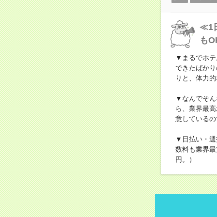
≪1
もO
▼まるでホテ
できたばかり
りと、体力的
▼なんでそん
ら、業界最高
意しているの
▼日払い・週
数料も業界最
円。）