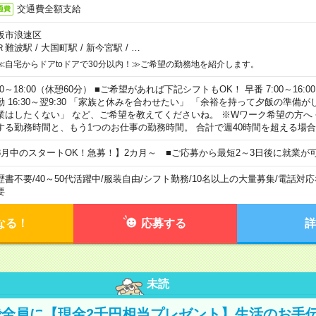
交通費全額支給
通費
阪市浪速区
Ｒ難波駅
/
大国町駅
/
新今宮駅
/
…
≪自宅からドアtoドアで30分以内！≫ご希望の勤務地を紹介します。
00～18:00（休憩60分） ■ご希望があれば下記シフトもOK！ 早番 7:00～16:00 遅
勤 16:30～翌9:30 「家族と休みを合わせたい」 「余裕を持って夕飯の準備
業はしたくない」 など、ご希望を教えてくださいね。 ※Wワーク希望の方へ
する勤務時間と、もう1つのお仕事の勤務時間。 合計で週40時間を超える場
8月中のスタートOK！急募！】2カ月～ ■ご応募から最短2～3日後に就業が
歴書不要
/
40～50代活躍中
/
服装自由
/
シフト勤務
/
10名以上の大量募集
/
電話対応
要
なる！
応募する
詳
未読
全員に【現金2千円相当プレゼント】生活のお手