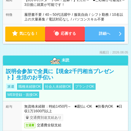
【8月中のスタートOK！急募！】2カ月～ ■ご応募から最短2～
期間
ね。 ※Wワーク希望の方へ 今ご覧のお仕事で希望する勤務時間
3日後に就業が可能です！
と、もう1つのお仕事の勤務時間。 合計で週40時間を超える場
合は応募できません。
履歴書不要
/
40～50代活躍中
/
服装自由
/
シフト勤務
/
10名以
特徴
上の大量募集
/
電話対応なし
/
パソコンスキル不要
気になる！
応募する
詳細へ
掲載日：2026.08.05
未読
説明会参加で全員に【現金2千円相当プレゼン
ト】生活のお手伝い
派遣
職種未経験OK
社会人未経験OK
ブランクOK
WEB登録・面接OK
無資格未経験：時給1450円～ ■週払いOK ■扶養内OK ■日
給与
収1万1600円以上
交通費別途支給あり
交通費全額支給
交通費