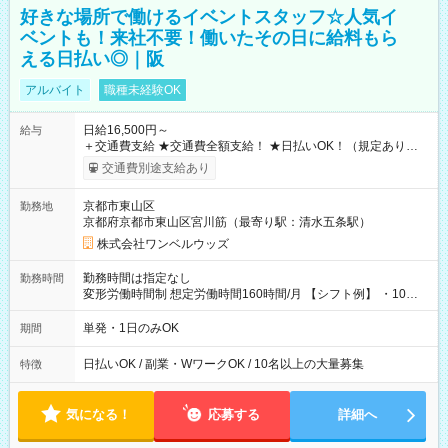
好きな場所で働けるイベントスタッフ☆人気イ
ベントも！来社不要！働いたその日に給料もら
える日払い◎｜阪
アルバイト
職種未経験OK
日給16,500円～
給与
＋交通費支給 ★交通費全額支給！ ★日払いOK！（規定あり） ┗
働いたその日に現金GET♪ お仕事後はコンビニATMから 日払
交通費別途支給あり
い分を引き落とせます！ 【試用期間】試用期間なし
京都市東山区
勤務地
京都府京都市東山区宮川筋（最寄り駅：清水五条駅）
株式会社ワンベルウッズ
勤務時間は指定なし
勤務時間
変形労働時間制 想定労働時間160時間/月 【シフト例】 ・10：
00～20：00
単発・1日のみOK
期間
日払いOK / 副業・WワークOK / 10名以上の大量募集
特徴
気になる！
応募する
詳細へ