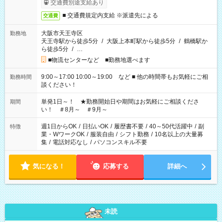
交通費別途支給あり
■ 交通費規定内支給 ※派遣先による
交通費
大阪市天王寺区
勤務地
天王寺駅から徒歩5分
/
大阪上本町駅から徒歩5分
/
鶴橋駅か
ら徒歩5分
/
…
■物流センターなど ■勤務地選べます
9:00～17:00 10:00～19:00 など ■ 他の時間帯もお気軽にご相
勤務時間
談ください！
単発1日～！ ★勤務開始日や期間はお気軽にご相談くださ
期間
い！ ＃8月～ ＃9月～
週1日からOK
/
日払いOK
/
履歴書不要
/
40～50代活躍中
/
副
特徴
業・WワークOK
/
服装自由
/
シフト勤務
/
10名以上の大量募
集
/
電話対応なし
/
パソコンスキル不要
気になる！
応募する
詳細へ
未読