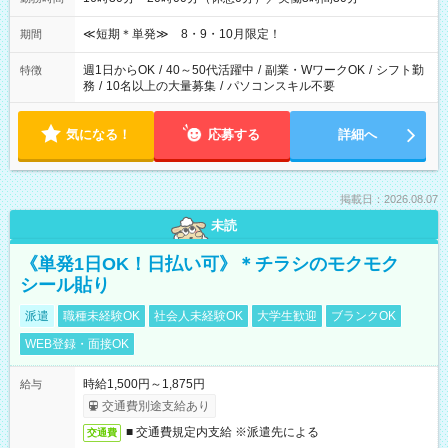
≪短期＊単発≫ 8・9・10月限定！
期間
週1日からOK
/
40～50代活躍中
/
副業・WワークOK
/
シフト勤
特徴
務
/
10名以上の大量募集
/
パソコンスキル不要
気になる！
応募する
詳細へ
掲載日：2026.08.07
未読
《単発1日OK！日払い可》＊チラシのモクモク
シール貼り
派遣
職種未経験OK
社会人未経験OK
大学生歓迎
ブランクOK
WEB登録・面接OK
時給1,500円～1,875円
給与
交通費別途支給あり
■ 交通費規定内支給 ※派遣先による
交通費