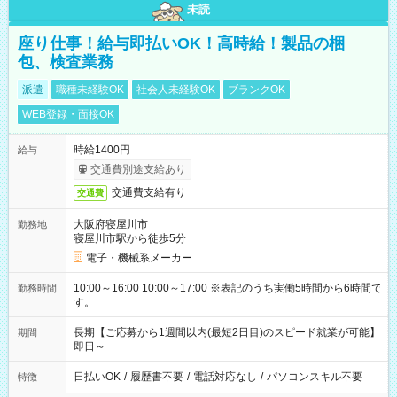
未読
座り仕事！給与即払いOK！高時給！製品の梱
包、検査業務
派遣
職種未経験OK
社会人未経験OK
ブランクOK
WEB登録・面接OK
時給1400円
給与
交通費別途支給あり
交通費支給有り
交通費
大阪府寝屋川市
勤務地
寝屋川市駅から徒歩5分
電子・機械系メーカー
10:00～16:00 10:00～17:00 ※表記のうち実働5時間から6時間で
勤務時間
す。
長期【ご応募から1週間以内(最短2日目)のスピード就業が可能】
期間
即日～
日払いOK
/
履歴書不要
/
電話対応なし
/
パソコンスキル不要
特徴