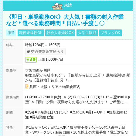
未読
《即日・単発勤務OK》大人気！書類の封入作業
など＊選べる勤務時間＊日払い手渡し〇
派遣
職種未経験OK
社会人未経験OK
大学生歓迎
ブランクOK
時給1284円～1605円
給与
交通費別途支給あり
上限1,000円/日
交通費
大阪市西淀川区
勤務地
御幣島駅から徒歩10分
/
千船駅から徒歩12分
/
尼崎(阪神線)駅
から【登録地】徒歩1分
/
…
兵庫・大阪エリアの物流倉庫内
(1)9:00～17:00※休憩1ｈ (2)17:30～21:30 (3)21:15～翌8:00※休
勤務時間
憩1ｈ 日勤・夕勤・夜勤からお選びいただけます！ ご希望に合
わせて働けるお仕事です(*^^*) 【その他選べる勤務時間】 8-17
時/9-17時/9-18時/10-18時/11-21時/18-22時/20-翌4時/21-翌5
■急募■ド短期1日だけOK☆ ■単発OK ■週1～OK！ ■短期勤務歓
期間
時/22-翌6時/0-翌8時 ご自身のご都合で選んで頂ける完全自由シ
迎 ■長期勤務歓迎
フト！
週1日からOK
/
日払いOK
/
履歴書不要
/
40～50代活躍中
/
副
特徴
業・WワークOK
/
服装自由
/
10名以上の大量募集
/
電話対応な