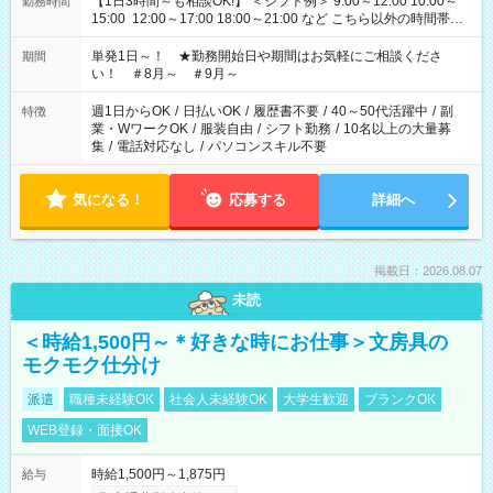
【1日3時間～も相談OK!】 ＜シフト例＞ 9:00～12:00 10:00～
勤務時間
15:00 12:00～17:00 18:00～21:00 など こちら以外の時間帯も
お気軽にご相談ください！
単発1日～！ ★勤務開始日や期間はお気軽にご相談くださ
期間
い！ ＃8月～ ＃9月～
週1日からOK
/
日払いOK
/
履歴書不要
/
40～50代活躍中
/
副
特徴
業・WワークOK
/
服装自由
/
シフト勤務
/
10名以上の大量募
集
/
電話対応なし
/
パソコンスキル不要
気になる！
応募する
詳細へ
掲載日：2026.08.07
未読
＜時給1,500円～＊好きな時にお仕事＞文房具の
モクモク仕分け
派遣
職種未経験OK
社会人未経験OK
大学生歓迎
ブランクOK
WEB登録・面接OK
時給1,500円～1,875円
給与