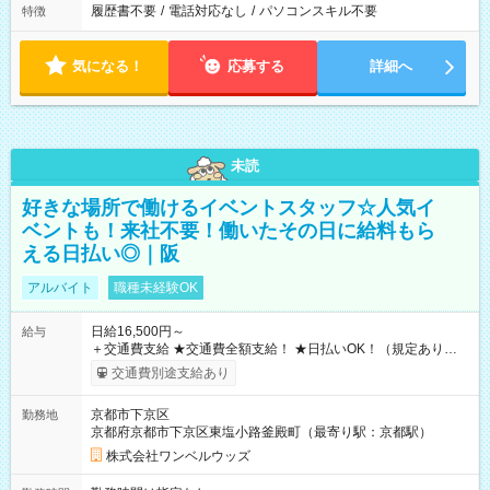
履歴書不要
/
電話対応なし
/
パソコンスキル不要
特徴
気になる！
応募する
詳細へ
未読
好きな場所で働けるイベントスタッフ☆人気イ
ベントも！来社不要！働いたその日に給料もら
える日払い◎｜阪
アルバイト
職種未経験OK
日給16,500円～
給与
＋交通費支給 ★交通費全額支給！ ★日払いOK！（規定あり） ┗
働いたその日に現金GET♪ お仕事後はコンビニATMから 日払
交通費別途支給あり
い分を引き落とせます！ 【試用期間】試用期間なし
京都市下京区
勤務地
京都府京都市下京区東塩小路釜殿町（最寄り駅：京都駅）
株式会社ワンベルウッズ