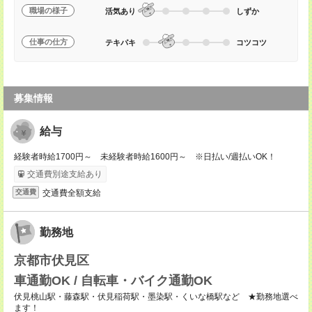
職場の様子
活気あり
しずか
仕事の仕方
テキパキ
コツコツ
募集情報
給与
経験者時給1700円～ 未経験者時給1600円～ ※日払い/週払いOK！
交通費別途支給あり
交通費全額支給
交通費
勤務地
京都市伏見区
車通勤OK / 自転車・バイク通勤OK
伏見桃山駅・藤森駅・伏見稲荷駅・墨染駅・くいな橋駅など ★勤務地選べ
ます！