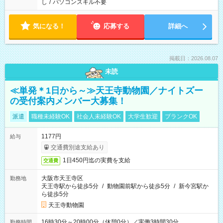
し
/
パソコンスキル不要
気になる！
応募する
詳細へ
掲載日：2026.08.07
未読
≪単発＊1日から～≫天王寺動物園／ナイトズー
の受付案内メンバー大募集！
派遣
職種未経験OK
社会人未経験OK
大学生歓迎
ブランクOK
1177円
給与
交通費別途支給あり
1日450円迄の実費を支給
交通費
大阪市天王寺区
勤務地
天王寺駅から徒歩5分
/
動物園前駅から徒歩5分
/
新今宮駅か
ら徒歩5分
天王寺動物園
16時30分～20時00分（休憩0分）／実働3時間30分
勤務時間