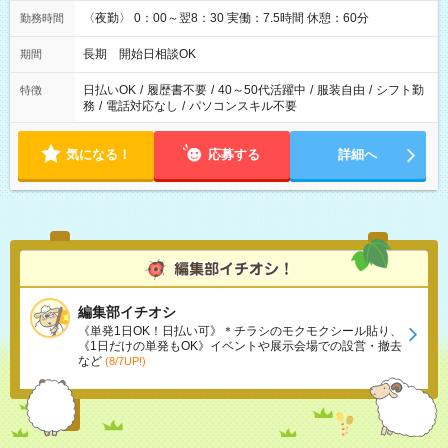
〈夜勤〉 0：00～翌8：30 実働：7.5時間 休憩：60分
勤務時間
長期 開始日相談OK
期間
日払いOK
/
履歴書不要
/
40～50代活躍中
/
服装自由
/
シフト勤
特徴
務
/
電話対応なし
/
パソコンスキル不要
気になる！
応募する
詳細へ
編集部イチオシ
《単発1日OK！日払い可》＊チラシのモクモクシール貼り、
《1日だけの単発もOK》イベントや展示会場での設営・撤去
など
(8/7UP!)