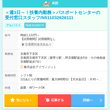
未読
＜週3日～！扶養内勤務＞パスポートセンターの
受付窓口スタッフ/N511032626111
アルバイト
職種未経験OK
時給1,122円～
給与
【試用期間】試用期間なし
交通費別途支給あり
京都市下京区
勤務地
京都府京都市下京区（最寄り駅：JR京都駅徒歩5分・その他各線
京都駅徒歩7分）
株式会社アイヴィジット
シフト制
勤務時間
1日あたりの実働時間：最大8時間/日 【月水金日】：8:45～
16:30 【火木】：8:45～19:00 週3日～OK、シフト制 ※扶養内
勤務OK ※月1回～2回程度、日曜日出勤をお願いします。 ※時間
副業・WワークOK
特徴
内にて5時間～のシフト組み合わせ※固定シフトではございませ
ん。
気になる！
応募する
詳細へ