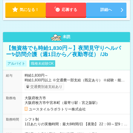
気になる！
応募する
詳細へ
未読
【無資格でも時給1,830円～】夜間見守りヘルパ
ー✨訪問介護（週1日から／夜勤専従） /Jb
アルバイト
職種未経験OK
時給1,830円～
給与
時給1,830円以上 ※交通費一部支給（既定あり） ※経験・能力を
考慮して決定します 【収入例】 週1回勤務の場合：1,830円×8時
交通費別途支給あり
間×4回=5万8,560円 週3回勤務の場合：1,830円×8時間×12回
=17万5,680円 【試用期間】試用期間あり 試用期間の長さ：2ヶ
大阪府枚方市
勤務地
月 ※ 雇用形態と給与に、本採用時と異なる部分があります。 雇
大阪府枚方市中宮本町（最寄り駅：宮之阪駅）
用形態：本採用時と同じです。 給与：時給 1,610円以上
ユースタイルラボラトリー株式会社
シフト制
勤務時間
1日あたりの実働時間：最大8時間/日 【夜勤】 22：00～翌9：
00 ※週1日～OK ／ 夜勤専従 ＊＊ 勤務時間例 ＊＊ ■22時か