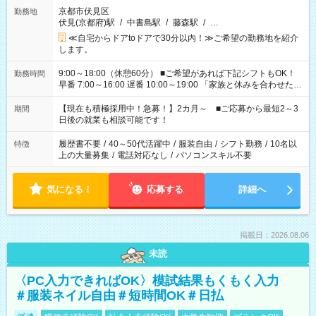
京都市伏見区
勤務地
伏見(京都府)駅
/
中書島駅
/
藤森駅
/
…
≪自宅からドアtoドアで30分以内！≫ご希望の勤務地を紹介
します。
9:00～18:00（休憩60分） ■ご希望があれば下記シフトもOK！
勤務時間
早番 7:00～16:00 遅番 10:00～19:00 「家族と休みを合わせた
い」 「余裕を持って夕飯の準備がしたい」 「できれば残業はし
たくない」 など、ご希望を教えてくださいね。 ※Wワーク希望
【現在も積極採用中！急募！】2カ月～ ■ご応募から最短2～3
期間
の方へ 今ご覧のお仕事で希望する勤務時間と、もう1つのお仕事
日後の就業も相談可能です！
の勤務時間。 合計で週40時間を超える場合は応募できません。
履歴書不要
/
40～50代活躍中
/
服装自由
/
シフト勤務
/
10名以
特徴
上の大量募集
/
電話対応なし
/
パソコンスキル不要
気になる！
応募する
詳細へ
掲載日：2026.08.06
未読
〈PC入力できればOK〉模試結果もくもく入力
＃服装ネイル自由＃短時間OK＃日払