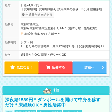
日給24,000円～
給与
【試用期間】試用期間あり 試用期間の長さ：3ヶ月 雇用形態、
給与は本採用時と同じです。
交通費別途支給あり
京都市西京区
勤務地
京都府京都市西京区桂春日町14-7（最寄り駅：阪急桂駅）
株式会社はぴねすさぽーと
シフト制
勤務時間
1日あたりの実働時間：最大12時間30分/日 変形労働時間制 17：
00～翌9：00（休憩時間3.5時間) 一日の実働時間：12.5時間 想
定労働時間：37.5時間/週 ＊曜日相談：可 ＊労働日数相談：可
週1日からOK / 副業・WワークOK
特徴
気になる！
応募する
詳細へ
未読
深夜給1589円＊ダンボールを開けて中身を移す
だけ＊未経験OK＊男性活躍中