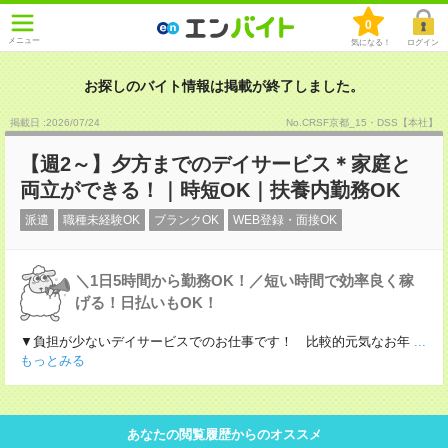
0
メニュー
気になる！
ログイン
お探しのバイト情報は掲載が終了しました。
掲載日 :2026
/
07
/
24
No.CRSF京都_15・DSS【本社】
【週2～】夕方までのデイサービス＊家庭と
両立ができる！｜時短OK｜扶養内勤務OK
派遣
職種未経験OK
ブランクOK
WEB登録・面接OK
＼1日5時間から勤務OK！／短い時間で効率良く稼
げる！日払いもOK！
▼負担が少ないデイサービスでのお仕事です！ 比較的元気なお年
...
もっとみる
あなたの閲覧履歴からのオススメ