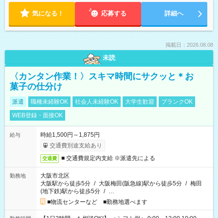
気になる！
応募する
詳細へ
掲載日：2026.08.08
未読
〈カンタン作業！〉スキマ時間にサクッと＊お
菓子の仕分け
派遣
職種未経験OK
社会人未経験OK
大学生歓迎
ブランクOK
WEB登録・面接OK
時給1,500円～1,875円
給与
交通費別途支給あり
■ 交通費規定内支給 ※派遣先による
交通費
大阪市北区
勤務地
大阪駅から徒歩5分
/
大阪梅田(阪急線)駅から徒歩5分
/
梅田
(地下鉄)駅から徒歩5分
/
…
■物流センターなど ■勤務地選べます