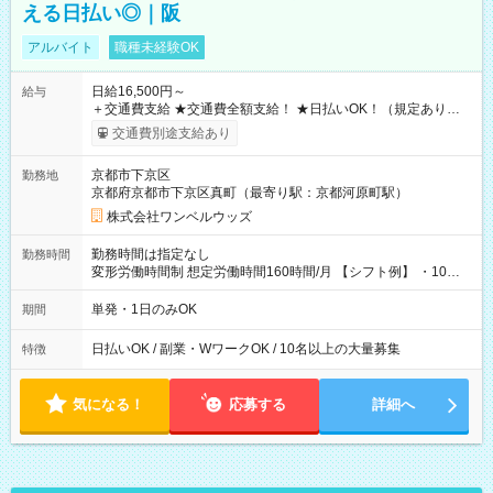
える日払い◎｜阪
アルバイト
職種未経験OK
日給16,500円～
給与
＋交通費支給 ★交通費全額支給！ ★日払いOK！（規定あり） ┗
働いたその日に現金GET♪ お仕事後はコンビニATMから 日払
交通費別途支給あり
い分を引き落とせます！ 【試用期間】試用期間なし
京都市下京区
勤務地
京都府京都市下京区真町（最寄り駅：京都河原町駅）
株式会社ワンベルウッズ
勤務時間は指定なし
勤務時間
変形労働時間制 想定労働時間160時間/月 【シフト例】 ・10：
00～20：00
単発・1日のみOK
期間
日払いOK / 副業・WワークOK / 10名以上の大量募集
特徴
気になる！
応募する
詳細へ