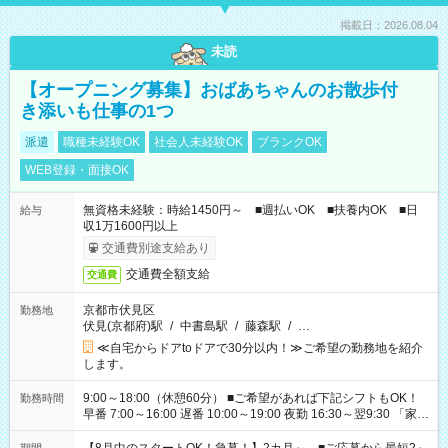
掲載日：2026.08.04
未読
【オープニング募集】おばあちゃんのお散歩付
き添いも仕事の1つ
派遣
職種未経験OK
社会人未経験OK
ブランクOK
WEB登録・面接OK
無資格未経験：時給1450円～ ■週払いOK ■扶養内OK ■日
給与
収1万1600円以上
交通費別途支給あり
交通費全額支給
交通費
京都市伏見区
勤務地
伏見(京都府)駅
/
中書島駅
/
藤森駅
/
…
≪自宅からドアtoドアで30分以内！≫ご希望の勤務地を紹介
します。
9:00～18:00（休憩60分） ■ご希望があれば下記シフトもOK！
勤務時間
早番 7:00～16:00 遅番 10:00～19:00 夜勤 16:30～翌9:30 「家族
と休みを合わせたい」 「余裕を持って夕飯の準備がしたい」
「できれば残業はしたくない」 など、ご希望を教えてください