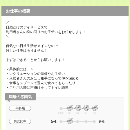
お仕事の概要
／
日勤だけのデイサービスで
利用者さんの身の回りのお手伝いをお任せします！
＼
何気ない日常生活がメインなので、
難しい仕事はありません！
まずはできることからお願いします！
＜具体的には…＞
・レクリエーションの準備やお手伝い
・入居者さんのお話し相手になって仲を深める
・食事をスプーンで運んで食べてもらったり
・ご利用の際に声掛けをしてトイレ誘導
職場の雰囲気
年齢層
20代
30
40
50
60
男女比率
女性
男性