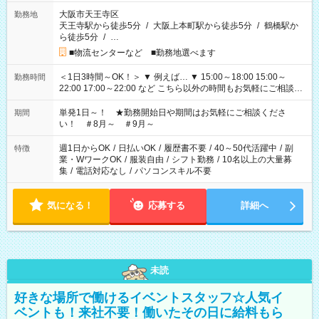
大阪市天王寺区
勤務地
天王寺駅から徒歩5分
/
大阪上本町駅から徒歩5分
/
鶴橋駅か
ら徒歩5分
/
…
■物流センターなど ■勤務地選べます
＜1日3時間～OK！＞ ▼ 例えば… ▼ 15:00～18:00 15:00～
勤務時間
22:00 17:00～22:00 など こちら以外の時間もお気軽にご相談く
ださい！
単発1日～！ ★勤務開始日や期間はお気軽にご相談くださ
期間
い！ ＃8月～ ＃9月～
週1日からOK
/
日払いOK
/
履歴書不要
/
40～50代活躍中
/
副
特徴
業・WワークOK
/
服装自由
/
シフト勤務
/
10名以上の大量募
集
/
電話対応なし
/
パソコンスキル不要
気になる！
応募する
詳細へ
未読
好きな場所で働けるイベントスタッフ☆人気イ
ベントも！来社不要！働いたその日に給料もら