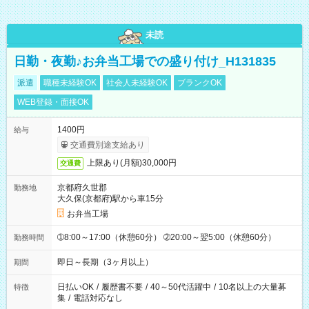
未読
日勤・夜勤♪お弁当工場での盛り付け_H131835
派遣
職種未経験OK
社会人未経験OK
ブランクOK
WEB登録・面接OK
1400円
給与
交通費別途支給あり
上限あり(月額)30,000円
交通費
京都府久世郡
勤務地
大久保(京都府)駅から車15分
お弁当工場
➀8:00～17:00（休憩60分） ➁20:00～翌5:00（休憩60分）
勤務時間
即日～長期（3ヶ月以上）
期間
日払いOK
/
履歴書不要
/
40～50代活躍中
/
10名以上の大量募
特徴
集
/
電話対応なし