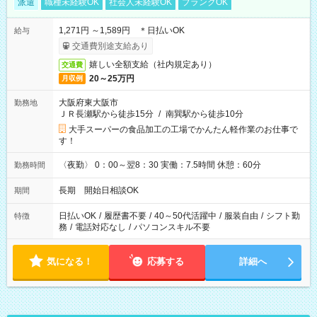
派遣
職種未経験OK
社会人未経験OK
ブランクOK
1,271円 ～1,589円 ＊日払いOK
給与
交通費別途支給あり
嬉しい全額支給（社内規定あり）
交通費
20～25万円
月収例
大阪府東大阪市
勤務地
ＪＲ長瀬駅から徒歩15分
/
南巽駅から徒歩10分
大手スーパーの食品加工の工場でかんたん軽作業のお仕事で
す！
〈夜勤〉 0：00～翌8：30 実働：7.5時間 休憩：60分
勤務時間
長期 開始日相談OK
期間
日払いOK
/
履歴書不要
/
40～50代活躍中
/
服装自由
/
シフト勤
特徴
務
/
電話対応なし
/
パソコンスキル不要
気になる！
応募する
詳細へ