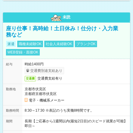
未読
座り仕事！高時給！土日休み！仕分け・入力業
務など
派遣
職種未経験OK
社会人未経験OK
ブランクOK
WEB登録・面接OK
時給1400円
給与
交通費別途支給あり
交通費支給有り
交通費
京都市伏見区
勤務地
京都府京都市伏見区
電子・機械系メーカー
8:30～17:30 ※表記のうち実働8時間です。
勤務時間
長期【ご応募から1週間以内(最短2日目)のスピード就業が可能】
期間
即日～