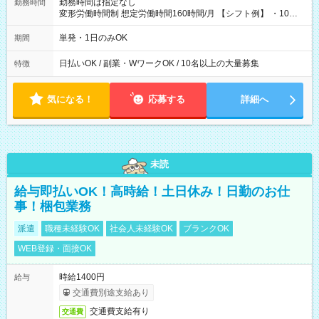
勤務時間は指定なし
勤務時間
変形労働時間制 想定労働時間160時間/月 【シフト例】 ・10：
00～20：00
単発・1日のみOK
期間
日払いOK / 副業・WワークOK / 10名以上の大量募集
特徴
気になる！
応募する
詳細へ
未読
給与即払いOK！高時給！土日休み！日勤のお仕
事！梱包業務
派遣
職種未経験OK
社会人未経験OK
ブランクOK
WEB登録・面接OK
時給1400円
給与
交通費別途支給あり
交通費支給有り
交通費