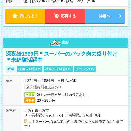
ら翌7時 ■23時から翌8時 ■24時から翌9時 など ※上記の時間
週1日からOK / 日払いOK / 副業・WワークOK
特徴
内で8時間勤務（休憩1時間）ご利用者様により、時間は異なり
ます。 ※曜日固定（毎週同じ曜日での勤務となります）
気になる！
応募する
詳細へ
未読
深夜給1589円＊スーパーのパック肉の盛り付け
＊未経験活躍中
派遣
職種未経験OK
社会人未経験OK
ブランクOK
1,271円 ～1,589円 ＊日払いOK
給与
交通費別途支給あり
嬉しい全額支給（社内規定あり）
交通費
20～25万円
月収例
大阪府東大阪市
勤務地
ＪＲ長瀬駅から徒歩15分
/
南巽駅から徒歩10分
大手スーパーの食品加工の工場でかんたん軽作業のお仕事で
す！