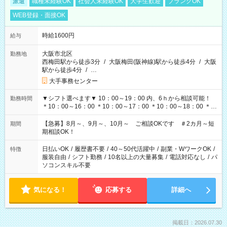
派遣
職種未経験OK
社会人未経験OK
大学生歓迎
ブランクOK
WEB登録・面接OK
時給1600円
給与
大阪市北区
勤務地
西梅田駅から徒歩3分
/
大阪梅田(阪神線)駅から徒歩4分
/
大阪
駅から徒歩4分
/
…
大手事務センター
▼シフト選べます▼ 10：00～19：00 内、6ｈから相談可能！
勤務時間
＊10：00～16：00 ＊10：00～17：00 ＊10：00～18：00 ＊
11：00～19：00 ＊12：00～19：00 ＊13：00～19：00
【急募】8月～、9月～、10月～ ご相談OKです ＃2カ月～短
期間
期相談OK！
日払いOK
/
履歴書不要
/
40～50代活躍中
/
副業・WワークOK
/
特徴
服装自由
/
シフト勤務
/
10名以上の大量募集
/
電話対応なし
/
パ
ソコンスキル不要
気になる！
応募する
詳細へ
掲載日：2026.07.30