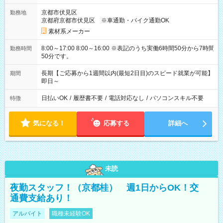
京都市伏見区
勤務地
京都府京都市伏見区 ※車通勤・バイク通勤OK
素材系メーカー
8:00～17:00 8:00～16:00 ※表記のうち実働6時間50分から7時間
勤務時間
50分です。
長期【ご応募から1週間以内(最短2日目)のスピード就業が可能】
期間
即日～
日払いOK
/
履歴書不要
/
電話対応なし
/
パソコンスキル不要
特徴
気になる！
応募する
詳細へ
未読
夜勤スタッフ！（京都桂） 週1日からOK！交
通費支給あり！
アルバイト
職種未経験OK