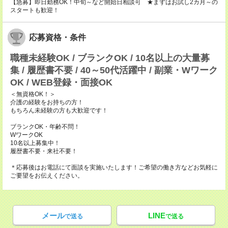
【急募】即日勤務OK！中旬～など開始日相談可 ★まずはお試し2カ月～の
スタートも歓迎！
応募資格・条件
職種未経験OK / ブランクOK / 10名以上の大量募
集 / 履歴書不要 / 40～50代活躍中 / 副業・Wワーク
OK / WEB登録・面接OK
＜無資格OK！＞
介護の経験をお持ちの方！
もちろん未経験の方も大歓迎です！
ブランクOK・年齢不問！
WワークOK
10名以上募集中！
履歴書不要・来社不要！
＊応募後はお電話にて面談を実施いたします！ご希望の働き方などお気軽に
ご要望をお伝えください。
メール
LINE
で送る
で送る