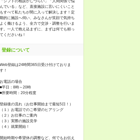
「シフトの相談がしづらい」「人間関係で悩
んでいる」など、直接施設に言いにくいこと
もすべて私たちが間に入って解決します！定
期的に施設へ伺い、みなさんが笑顔で気持ち
よく働けるよう、全力で交渉・調整を行いま
す。一人で抱え込まずに、まずは何でも頼っ
てくださいね！
登録について
Web登録は24時間365日受け付けておりま
す！
お電話の場合
■平日：8時～20時
■所要時間：20分程度
登録後の流れ（お仕事開始まで最短5日！）
（１）お電話でのご希望のヒアリング
（２）お仕事のご案内
（３）実際の施設見学
（４）就業開始！
開始時期や希望休の調整など、何でもお伝え