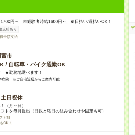
1700円～ 未経験者時給1600円～ ※日払い/週払いOK！
途支給あり
費全額支給
西宮市
K / 自転車・バイク通勤OK
ど ★勤務地選べます！
や病院 ※ご自宅近辺からご案内可能
/ 土日祝休
K！（月～日）
シフトを毎月提出（日数と曜日の組み合わせや固定も可）
フト制
もOK！