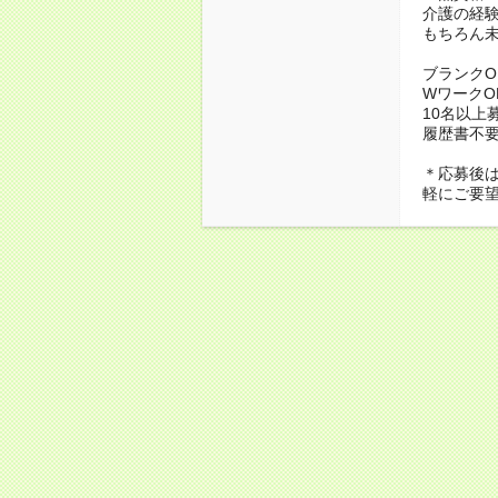
介護の経
もちろん
ブランクO
WワークO
10名以上
履歴書不
＊応募後
軽にご要