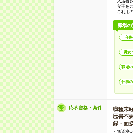
・入居者
・食事を
・ご利用
職場の
年齢
男女
職場の
仕事の
応募資格・条件
職種未経験
歴書不要 
録・面接
＜無資格O