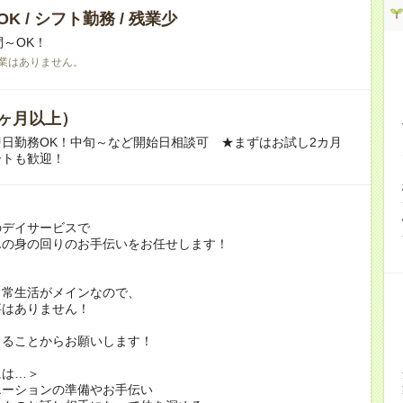
K / シフト勤務 / 残業少
間～OK！
業はありません。
ヶ月以上）
日勤務OK！中旬～など開始日相談可 ★まずはお試し2カ月
ートも歓迎！
のデイサービスで
んの身の回りのお手伝いをお任せします！
日常生活がメインなので、
事はありません！
きることからお願いします！
には…＞
エーションの準備やお手伝い