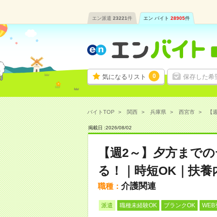
エン派遣
23221
件
エン バイト
28905
件
0
気になるリスト
保存した希
バイトTOP
関西
兵庫県
西宮市
【週
掲載日 :
2026
/
08
/
02
【週2～】夕方まで
る！｜時短OK｜扶養
介護関連
職種：
派遣
職種未経験OK
ブランクOK
WEB