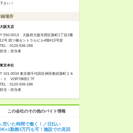
下さい！
登録場所
大阪支店
〒550-0013 大阪府大阪市西区新町1丁目3番
12号 四ツ橋セントラルビル4階410号室
TEL：0120-936-286
担当：担当者
東京本社
〒101-0034 東京都千代田区神田東紺屋町２８
－１ VORT神田2 7F
TEL：0120-936-286
担当：担当者
この会社のその他のバイト情報
＼空いた時間で働く！／日払い
OK×1勤務3万円も可！施設での見回