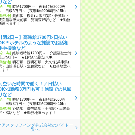
りなど
[給 与]
時給1700円～ 夜勤時給2060円
～ 日収3万円～（夜勤時給2060円×15h）
[勤務地]
箕面駅・桜井(大阪府)駅・牧落駅・
箕面船場阪大前駅・箕面萱野駅など ★勤務
地選べます！
【週2日～】高時給1700円×日払い
OK＊ホテルのような施設でお話相
手や掃除など
[給 与]
経験者時給1700円～ 介護福祉士時
給1750円～ ★日払い/週払いOK
[勤務地]
明石駅・西明石駅・大久保(兵庫県)
駅・山陽明石駅・魚住駅など ★勤務地選べ
ます！
＼空いた時間で働く！／日払い
OK×1勤務3万円も可！施設での見回
りなど
[給 与]
時給1700円～ 夜勤時給2060円
～ 日収3万円～（夜勤時給2060円×15h）
[勤務地]
姫島駅・御幣島駅・千船駅・出来島
駅・福駅など ★勤務地選べます！
ケアスタッフィング株式会社のバイト一
覧へ