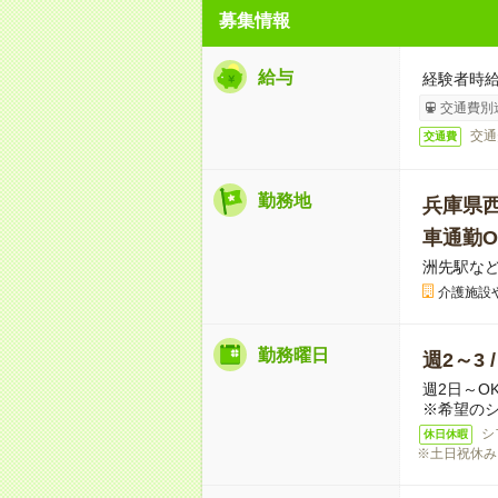
募集情報
給与
経験者時給
交通費別
交通
交通費
勤務地
兵庫県
車通勤O
洲先駅な
介護施設
勤務曜日
週2～3 
週2日～O
※希望の
シ
休日休暇
※土日祝休み