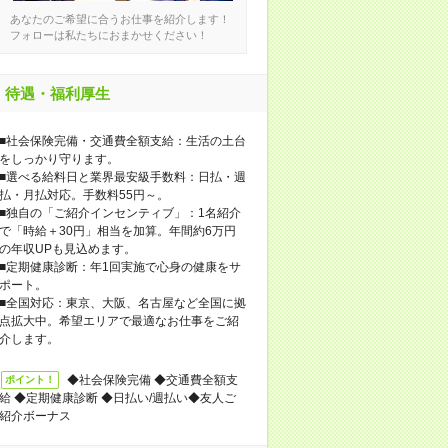
あなたのご希望に合うお仕事を紹介します！
フォローは私たちにおまかせください！
待遇・福利厚生
■社会保険完備・交通費全額支給：生活の土台
をしっかり守ります。
■選べる給料日と業界最安級手数料：日払・週
払・月払対応。手数料55円～。
■独自の「ご紹介インセンティブ」：1名紹介
で「時給＋30円」相当を加算。年間約6万円
の年収UPも見込めます。
■定期健康診断：年1回実施で心身の健康をサ
ポート。
■全国対応：東京、大阪、名古屋など全国に拠
点拡大中。希望エリアで最適なお仕事をご紹
介します。
◆社会保険完備 ◆交通費全額支
ポイント！
給 ◆定期健康診断 ◆日払い/週払い◆友人ご
紹介ボーナス