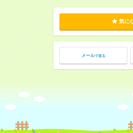
気に
メール
で送る