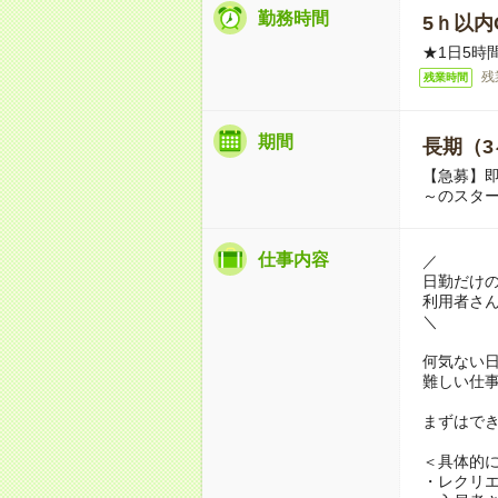
勤務時間
5ｈ以内O
★1日5時
残
残業時間
期間
長期（3
【急募】即
～のスタ
仕事内容
／
日勤だけ
利用者さ
＼
何気ない
難しい仕
まずはで
＜具体的
・レクリ