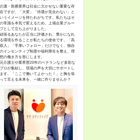
介護・医療業界は社会に欠かせない重要な存
在ですが、「大変」「待遇が見合わない」と
いうイメージを持たれがちです。私たちはそ
の常識を本気で変えるため、上場企業グルー
プとして立ち上がりました。
頑張るあなたが正当に評価され、豊かになれ
る環境を作ることが私たちの使命です。「高
収入」「手厚いフォロー」だけでなく、独自
のインセンティブ制度や福利厚生を整え、理
想の働き方を形にします。
元介護士や業界歴20年のベテランなど多彩な
プロが集結し、現場の声を大切にサポートし
ます。「ここで働いてよかった！」と胸を張
って言える未来を、一緒に作りませんか？