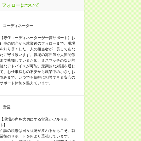
フォローについて
コーディネーター
【専任コーディネーターが一貫サポート】お
仕事の紹介から就業後のフォローまで、現場
を知り尽くした一人の担当者が一貫してあな
たに寄り添います。職場の雰囲気や人間関係
まで熟知しているため、ミスマッチのない的
確なアドバイスが可能。定期的な対話を通じ
て、お仕事探しの不安から就業中の小さなお
悩みまで、いつでも気軽に相談できる安心の
サポート体制を整えています。
営業
【現場の声を大切にする営業がフルサポー
ト】
介護の現場は日々状況が変わるからこそ、就
業後のサポートを何より重視しています。