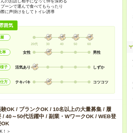
さんのお話し相手になって仲を深める
スプーンで運んで食べてもらったり
の際に声掛けをしてトイレ誘導
雰囲気
層
20代
30
40
50
60
比率
女性
男性
様子
活気あり
しずか
仕方
テキパキ
コツコツ
OK / ブランクOK / 10名以上の大量募集 / 履
/ 40～50代活躍中 / 副業・WワークOK / WEB登
OK
K！＞