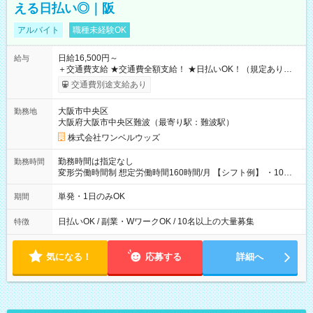
える日払い◎｜阪
アルバイト
職種未経験OK
日給16,500円～
給与
＋交通費支給 ★交通費全額支給！ ★日払いOK！（規定あり） ┗
働いたその日に現金GET♪ お仕事後はコンビニATMから 日払
交通費別途支給あり
い分を引き落とせます！ 【試用期間】試用期間なし
大阪市中央区
勤務地
大阪府大阪市中央区難波（最寄り駅：難波駅）
株式会社ワンベルウッズ
勤務時間は指定なし
勤務時間
変形労働時間制 想定労働時間160時間/月 【シフト例】 ・10：
00～20：00
単発・1日のみOK
期間
日払いOK / 副業・WワークOK / 10名以上の大量募集
特徴
気になる！
応募する
詳細へ