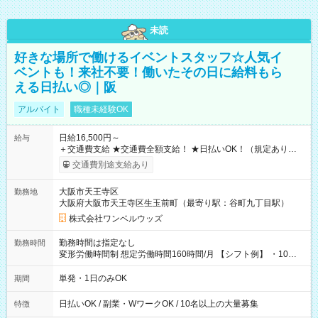
未読
好きな場所で働けるイベントスタッフ☆人気イ
ベントも！来社不要！働いたその日に給料もら
える日払い◎｜阪
アルバイト
職種未経験OK
日給16,500円～
給与
＋交通費支給 ★交通費全額支給！ ★日払いOK！（規定あり） ┗
働いたその日に現金GET♪ お仕事後はコンビニATMから 日払
交通費別途支給あり
い分を引き落とせます！ 【試用期間】試用期間なし
大阪市天王寺区
勤務地
大阪府大阪市天王寺区生玉前町（最寄り駅：谷町九丁目駅）
株式会社ワンベルウッズ
勤務時間は指定なし
勤務時間
変形労働時間制 想定労働時間160時間/月 【シフト例】 ・10：
00～20：00
単発・1日のみOK
期間
日払いOK / 副業・WワークOK / 10名以上の大量募集
特徴