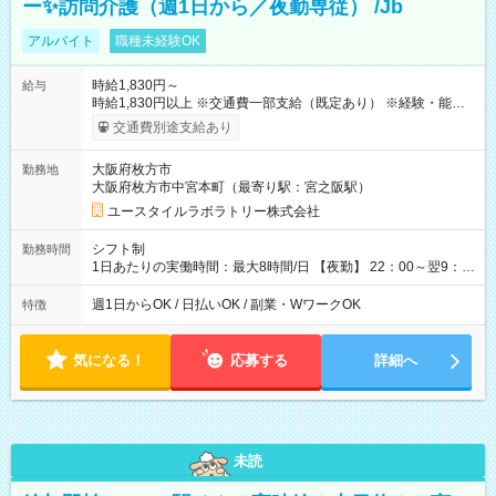
ー✨訪問介護（週1日から／夜勤専従） /Jb
アルバイト
職種未経験OK
時給1,830円～
給与
時給1,830円以上 ※交通費一部支給（既定あり） ※経験・能力を
考慮して決定します 【収入例】 週1回勤務の場合：1,830円×8時
交通費別途支給あり
間×4回=5万8,560円 週3回勤務の場合：1,830円×8時間×12回
=17万5,680円 【試用期間】試用期間あり 試用期間の長さ：2ヶ
大阪府枚方市
勤務地
月 ※ 雇用形態と給与に、本採用時と異なる部分があります。 雇
大阪府枚方市中宮本町（最寄り駅：宮之阪駅）
用形態：本採用時と同じです。 給与：時給 1,610円以上
ユースタイルラボラトリー株式会社
シフト制
勤務時間
1日あたりの実働時間：最大8時間/日 【夜勤】 22：00～翌9：
00 ※週1日～OK ／ 夜勤専従 ＊＊ 勤務時間例 ＊＊ ■22時か
ら翌7時 ■23時から翌8時 ■24時から翌9時 など ※上記の時間
週1日からOK / 日払いOK / 副業・WワークOK
特徴
内で8時間勤務（休憩1時間）ご利用者様により、時間は異なり
ます。 ※曜日固定（毎週同じ曜日での勤務となります）
気になる！
応募する
詳細へ
未読