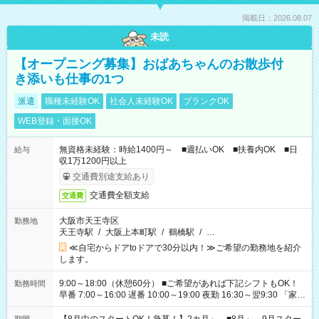
掲載日：2026.08.07
未読
【オープニング募集】おばあちゃんのお散歩付
き添いも仕事の1つ
派遣
職種未経験OK
社会人未経験OK
ブランクOK
WEB登録・面接OK
無資格未経験：時給1400円～ ■週払いOK ■扶養内OK ■日
給与
収1万1200円以上
交通費別途支給あり
交通費全額支給
交通費
大阪市天王寺区
勤務地
天王寺駅
/
大阪上本町駅
/
鶴橋駅
/
…
≪自宅からドアtoドアで30分以内！≫ご希望の勤務地を紹介
します。
9:00～18:00（休憩60分） ■ご希望があれば下記シフトもOK！
勤務時間
早番 7:00～16:00 遅番 10:00～19:00 夜勤 16:30～翌9:30 「家族
と休みを合わせたい」 「余裕を持って夕飯の準備がしたい」
「できれば残業はしたくない」 など、ご希望を教えてください