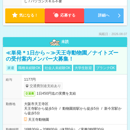
し
/
パソコンスキル不要
気になる！
応募する
詳細へ
掲載日：2026.08.07
未読
≪単発＊1日から～≫天王寺動物園／ナイトズー
の受付案内メンバー大募集！
派遣
職種未経験OK
社会人未経験OK
大学生歓迎
ブランクOK
1177円
給与
交通費別途支給あり
1日450円迄の実費を支給
交通費
大阪市天王寺区
勤務地
天王寺駅から徒歩5分
/
動物園前駅から徒歩5分
/
新今宮駅か
ら徒歩5分
天王寺動物園
16時30分～20時00分（休憩0分）／実働3時間30分
勤務時間