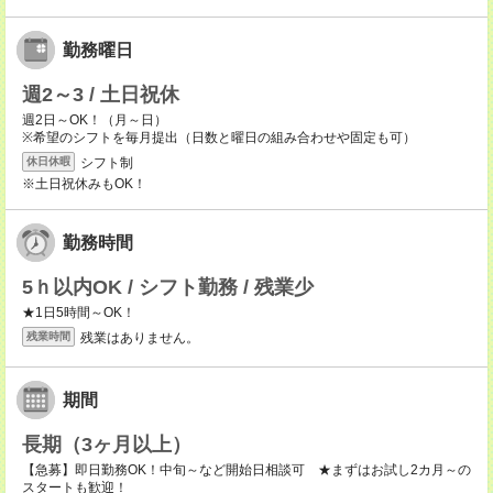
勤務曜日
週2～3 / 土日祝休
週2日～OK！（月～日）
※希望のシフトを毎月提出（日数と曜日の組み合わせや固定も可）
シフト制
休日休暇
※土日祝休みもOK！
勤務時間
5ｈ以内OK / シフト勤務 / 残業少
★1日5時間～OK！
残業はありません。
残業時間
期間
長期（3ヶ月以上）
【急募】即日勤務OK！中旬～など開始日相談可 ★まずはお試し2カ月～の
スタートも歓迎！