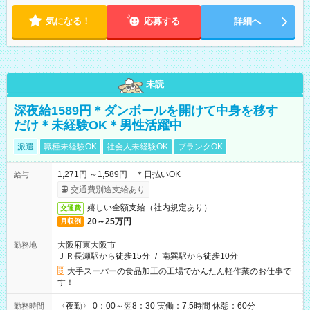
気になる！
応募する
詳細へ
未読
深夜給1589円＊ダンボールを開けて中身を移す
だけ＊未経験OK＊男性活躍中
派遣
職種未経験OK
社会人未経験OK
ブランクOK
1,271円 ～1,589円 ＊日払いOK
給与
交通費別途支給あり
嬉しい全額支給（社内規定あり）
交通費
20～25万円
月収例
大阪府東大阪市
勤務地
ＪＲ長瀬駅から徒歩15分
/
南巽駅から徒歩10分
大手スーパーの食品加工の工場でかんたん軽作業のお仕事で
す！
〈夜勤〉 0：00～翌8：30 実働：7.5時間 休憩：60分
勤務時間