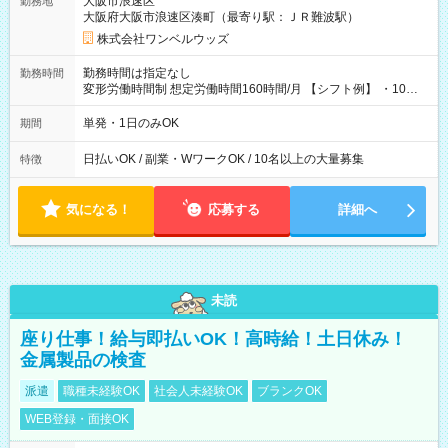
大阪市浪速区
勤務地
大阪府大阪市浪速区湊町（最寄り駅：ＪＲ難波駅）
株式会社ワンベルウッズ
勤務時間は指定なし
勤務時間
変形労働時間制 想定労働時間160時間/月 【シフト例】 ・10：
00～20：00
単発・1日のみOK
期間
日払いOK / 副業・WワークOK / 10名以上の大量募集
特徴
気になる！
応募する
詳細へ
未読
座り仕事！給与即払いOK！高時給！土日休み！
金属製品の検査
派遣
職種未経験OK
社会人未経験OK
ブランクOK
WEB登録・面接OK