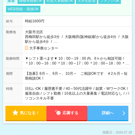
派遣
職種未経験OK
社会人未経験OK
大学生歓迎
ブランクOK
WEB登録・面接OK
時給1600円
給与
大阪市北区
勤務地
西梅田駅から徒歩3分
/
大阪梅田(阪神線)駅から徒歩4分
/
大阪
駅から徒歩4分
/
…
大手事務センター
▼シフト選べます▼ 10：00～19：00 内、6ｈから相談可能！
勤務時間
＊10：00～16：00 ＊10：00～17：00 ＊10：00～18：00 ＊
11：00～19：00 ＊12：00～19：00 ＊13：00～19：00
【急募】8月～、9月～、10月～ ご相談OKです ＃2カ月～短
期間
期相談OK！
日払いOK
/
履歴書不要
/
40～50代活躍中
/
副業・WワークOK
/
特徴
服装自由
/
シフト勤務
/
10名以上の大量募集
/
電話対応なし
/
パ
ソコンスキル不要
気になる！
応募する
詳細へ
掲載日：2026.07.30