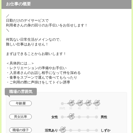
お仕事の概要
／
日勤だけのデイサービスで
利用者さんの身の回りのお手伝いをお任せします！
＼
何気ない日常生活がメインなので、
難しい仕事はありません！
まずはできることからお願いします！
＜具体的には…＞
・レクリエーションの準備やお手伝い
・入居者さんのお話し相手になって仲を深める
・食事をスプーンで運んで食べてもらったり
・ご利用の際に声掛けをしてトイレ誘導
職場の雰囲気
年齢層
20代
30
40
50
60
男女比率
女性
男性
職場の様子
活気あり
しずか