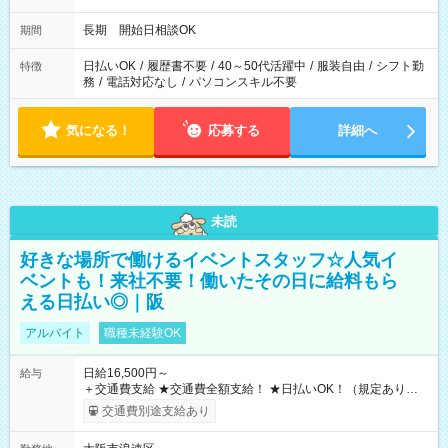
長期 開始日相談OK
期間
日払いOK
/
履歴書不要
/
40～50代活躍中
/
服装自由
/
シフト勤
特徴
務
/
電話対応なし
/
パソコンスキル不要
気になる！
応募する
詳細へ
未読
好きな場所で働けるイベントスタッフ☆人気イ
ベントも！来社不要！働いたその日に給料もら
える日払い◎｜阪
アルバイト
職種未経験OK
日給16,500円～
給与
＋交通費支給 ★交通費全額支給！ ★日払いOK！（規定あり） ┗
働いたその日に現金GET♪ お仕事後はコンビニATMから 日払
交通費別途支給あり
い分を引き落とせます！ 【試用期間】試用期間なし