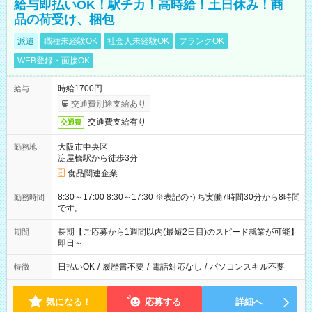
給与即払いOK！駅チカ！高時給！土日休み！商
品の荷受け、梱包
派遣
職種未経験OK
社会人未経験OK
ブランクOK
WEB登録・面接OK
時給1700円
給与
交通費別途支給あり
交通費支給有り
交通費
大阪市中央区
勤務地
淀屋橋駅から徒歩3分
食品関連企業
8:30～17:00 8:30～17:30 ※表記のうち実働7時間30分から8時間
勤務時間
です。
長期【ご応募から1週間以内(最短2日目)のスピード就業が可能】
期間
即日～
日払いOK
/
履歴書不要
/
電話対応なし
/
パソコンスキル不要
特徴
気になる！
応募する
詳細へ