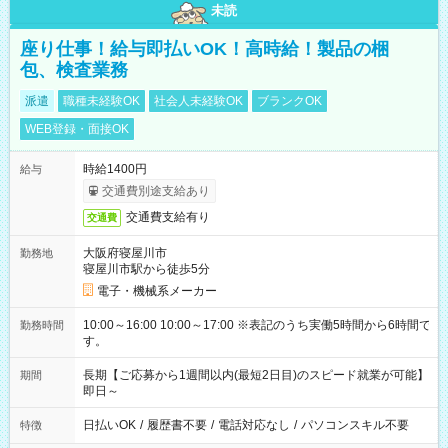
未読
座り仕事！給与即払いOK！高時給！製品の梱
包、検査業務
派遣
職種未経験OK
社会人未経験OK
ブランクOK
WEB登録・面接OK
時給1400円
給与
交通費別途支給あり
交通費支給有り
交通費
大阪府寝屋川市
勤務地
寝屋川市駅から徒歩5分
電子・機械系メーカー
10:00～16:00 10:00～17:00 ※表記のうち実働5時間から6時間で
勤務時間
す。
長期【ご応募から1週間以内(最短2日目)のスピード就業が可能】
期間
即日～
日払いOK
/
履歴書不要
/
電話対応なし
/
パソコンスキル不要
特徴