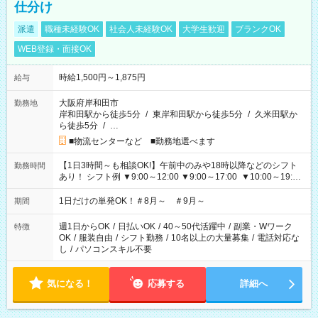
仕分け
派遣
職種未経験OK
社会人未経験OK
大学生歓迎
ブランクOK
WEB登録・面接OK
時給1,500円～1,875円
給与
大阪府岸和田市
勤務地
岸和田駅から徒歩5分
/
東岸和田駅から徒歩5分
/
久米田駅か
ら徒歩5分
/
…
■物流センターなど ■勤務地選べます
【1日3時間～も相談OK!】午前中のみや18時以降などのシフト
勤務時間
あり！ シフト例 ▼9:00～12:00 ▼9:00～17:00 ▼10:00～19:00
▼18:00～21:00
1日だけの単発OK！＃8月～ ＃9月～
期間
週1日からOK
/
日払いOK
/
40～50代活躍中
/
副業・Wワーク
特徴
OK
/
服装自由
/
シフト勤務
/
10名以上の大量募集
/
電話対応な
し
/
パソコンスキル不要
気になる！
応募する
詳細へ