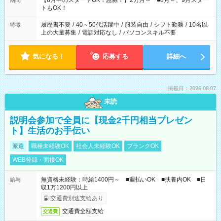
【8月中のスタートOK！急募！】2カ月～ ■8月～、9月スター
期間
ね。 ※Wワーク希望の方へ 今ご覧のお仕事で希望する勤務時間
トもOK！
と、もう1つのお仕事の勤務時間。 合計で週40時間を超える場
合は応募できません。
履歴書不要
/
40～50代活躍中
/
服装自由
/
シフト勤務
/
10名以
特徴
上の大量募集
/
電話対応なし
/
パソコンスキル不要
気になる！
応募する
詳細へ
掲載日：2026.08.07
未読
説明会参加で全員に【現金2千円相当プレゼン
ト】生活のお手伝い
派遣
職種未経験OK
社会人未経験OK
ブランクOK
WEB登録・面接OK
無資格未経験：時給1400円～ ■週払いOK ■扶養内OK ■日
給与
収1万1200円以上
交通費別途支給あり
交通費全額支給
交通費