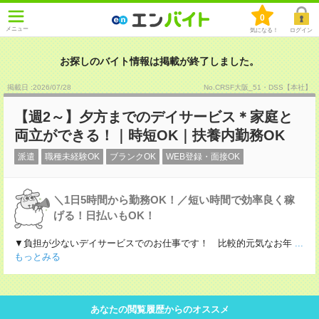
0
メニュー
気になる！
ログイン
お探しのバイト情報は掲載が終了しました。
掲載日 :2026
/
07
/
28
No.CRSF大阪_51・DSS【本社】
【週2～】夕方までのデイサービス＊家庭と
両立ができる！｜時短OK｜扶養内勤務OK
派遣
職種未経験OK
ブランクOK
WEB登録・面接OK
＼1日5時間から勤務OK！／短い時間で効率良く稼
げる！日払いもOK！
▼負担が少ないデイサービスでのお仕事です！ 比較的元気なお年
...
もっとみる
あなたの閲覧履歴からのオススメ