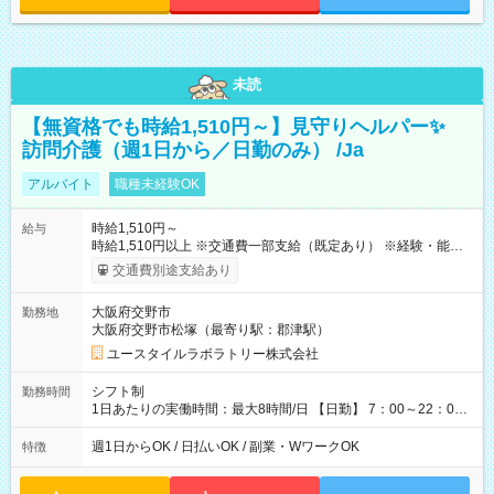
未読
【無資格でも時給1,510円～】見守りヘルパー✨
訪問介護（週1日から／日勤のみ） /Ja
アルバイト
職種未経験OK
時給1,510円～
給与
時給1,510円以上 ※交通費一部支給（既定あり） ※経験・能力を
考慮して決定します 【収入例】 週1回勤務の場合：1,510円×8時
交通費別途支給あり
間×4回=4万8,320円 週3回勤務の場合：1,510円×8時間×12回
=14万4,960円 週5回勤務の場合：1,510円×8時間×20回=24万
大阪府交野市
勤務地
1,600円 【試用期間】試用期間あり 試用期間の長さ：2ヶ月
大阪府交野市松塚（最寄り駅：郡津駅）
※ 雇用形態と給与に、本採用時と異なる部分があります。 雇用
形態：本採用時と同じです。 給与：時給 1,180円以上
ユースタイルラボラトリー株式会社
シフト制
勤務時間
1日あたりの実働時間：最大8時間/日 【日勤】 7：00～22：00
の間で4～8時間勤務（休憩時間は法定通り） ※週1日～OK ／ 1
日4時間から勤務OK ／ 夜勤なし ＊＊ 勤務時間例 ＊＊ ■7時
週1日からOK / 日払いOK / 副業・WワークOK
特徴
から11時 ■9時から18時 ■17時から21時 など ※訪問先により
変動 ※曜日固定（毎週同じ曜日勤務）