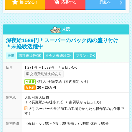
気になる！
応募する
詳細へ
未読
深夜給1589円＊スーパーのパック肉の盛り付け
＊未経験活躍中
派遣
職種未経験OK
社会人未経験OK
ブランクOK
1,271円 ～1,589円 ＊日払いOK
給与
交通費別途支給あり
嬉しい全額支給（社内規定あり）
交通費
20～25万円
月収例
大阪府東大阪市
勤務地
ＪＲ長瀬駅から徒歩15分
/
南巽駅から徒歩10分
大手スーパーの食品加工の工場でかんたん軽作業のお仕事で
す！
〈夜勤〉 0：00～翌8：30 実働：7.5時間 休憩：60分
勤務時間