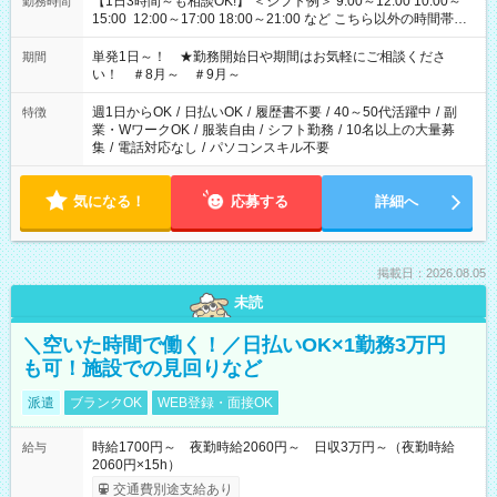
【1日3時間～も相談OK!】 ＜シフト例＞ 9:00～12:00 10:00～
勤務時間
15:00 12:00～17:00 18:00～21:00 など こちら以外の時間帯も
お気軽にご相談ください！
単発1日～！ ★勤務開始日や期間はお気軽にご相談くださ
期間
い！ ＃8月～ ＃9月～
週1日からOK
/
日払いOK
/
履歴書不要
/
40～50代活躍中
/
副
特徴
業・WワークOK
/
服装自由
/
シフト勤務
/
10名以上の大量募
集
/
電話対応なし
/
パソコンスキル不要
気になる！
応募する
詳細へ
掲載日：2026.08.05
未読
＼空いた時間で働く！／日払いOK×1勤務3万円
も可！施設での見回りなど
派遣
ブランクOK
WEB登録・面接OK
時給1700円～ 夜勤時給2060円～ 日収3万円～（夜勤時給
給与
2060円×15h）
交通費別途支給あり