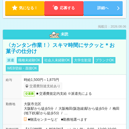
気になる！
応募する
詳細へ
掲載日：2026.08.06
未読
〈カンタン作業！〉スキマ時間にサクッと＊お
菓子の仕分け
派遣
職種未経験OK
社会人未経験OK
大学生歓迎
ブランクOK
WEB登録・面接OK
時給1,500円～1,875円
給与
交通費別途支給あり
■ 交通費規定内支給 ※派遣先による
交通費
大阪市北区
勤務地
大阪駅から徒歩5分
/
大阪梅田(阪急線)駅から徒歩5分
/
梅田
(地下鉄)駅から徒歩5分
/
…
■物流センターなど ■勤務地選べます