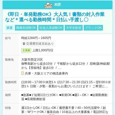
未読
《即日・単発勤務OK》大人気！書類の封入作業
など＊選べる勤務時間＊日払い手渡し〇
派遣
職種未経験OK
社会人未経験OK
大学生歓迎
ブランクOK
時給1284円～1605円
給与
交通費別途支給あり
上限1,000円/日
交通費
大阪市西淀川区
勤務地
御幣島駅から徒歩10分
/
千船駅から徒歩12分
/
尼崎(阪神線)駅
から【登録地】徒歩1分
/
…
兵庫・大阪エリアの物流倉庫内
(1)9:00～17:00※休憩1ｈ (2)17:30～21:30 (3)21:15～翌8:00※休
勤務時間
憩1ｈ 日勤・夕勤・夜勤からお選びいただけます！ ご希望に合
わせて働けるお仕事です(*^^*) 【その他選べる勤務時間】 8-17
時/9-17時/9-18時/10-18時/11-21時/18-22時/20-翌4時/21-翌5
■急募■ド短期1日だけOK☆ ■単発OK ■週1～OK！ ■短期勤務歓
期間
時/22-翌6時/0-翌8時 ご自身のご都合で選んで頂ける完全自由シ
迎 ■長期勤務歓迎
フト！
週1日からOK
/
日払いOK
/
履歴書不要
/
40～50代活躍中
/
副
特徴
業・WワークOK
/
服装自由
/
10名以上の大量募集
/
電話対応な