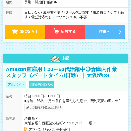
長期 開始日相談OK
期間
日払いOK
/
履歴書不要
/
40～50代活躍中
/
服装自由
/
シフト勤
特徴
務
/
電話対応なし
/
パソコンスキル不要
気になる！
応募する
詳細へ
未読
Amazon直雇用！20～50代活躍中◎倉庫内作業
スタッフ（パートタイム/日勤）｜大阪堺DS
アルバイト
職種未経験OK
時給1,300円～1,300円
給与
■昇給・昇格 一定の条件を満たした場合、契約更新の際に年2回
まで昇給の機会があります。 ■正社員登用制度あり ※月末締/翌
交通費別途支給あり
月25日支払い ※時間外手当、別途支給 ※深夜割増賃金 (22:00～
翌5:00までは時給が25%UPします) ☆給与前払い制度有！
堺市西区
勤務地
☆Amazon直雇用で安定して働けます！ 【試用期間】試用期間
大阪府堺市西区築港新町2-7-9ロジポート堺 1F
あり 試用期間の長さ：1週間 雇用形態、給与は本採用時と同じ
です。
アマゾンジャパン合同会社