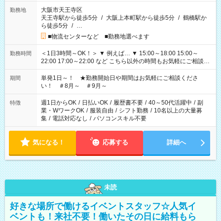
大阪市天王寺区
勤務地
天王寺駅から徒歩5分
/
大阪上本町駅から徒歩5分
/
鶴橋駅か
ら徒歩5分
/
…
■物流センターなど ■勤務地選べます
＜1日3時間～OK！＞ ▼ 例えば… ▼ 15:00～18:00 15:00～
勤務時間
22:00 17:00～22:00 など こちら以外の時間もお気軽にご相談く
ださい！
単発1日～！ ★勤務開始日や期間はお気軽にご相談くださ
期間
い！ ＃8月～ ＃9月～
週1日からOK
/
日払いOK
/
履歴書不要
/
40～50代活躍中
/
副
特徴
業・WワークOK
/
服装自由
/
シフト勤務
/
10名以上の大量募
集
/
電話対応なし
/
パソコンスキル不要
気になる！
応募する
詳細へ
未読
好きな場所で働けるイベントスタッフ☆人気イ
ベントも！来社不要！働いたその日に給料もら