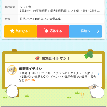
シフト制
勤務時間
1日あたりの実働時間：最大8時間/日 シフト例 ・8時～17時 ・
12時～21時
日払いOK / 10名以上の大量募集
特徴
気になる！
応募する
詳細へ
編集部イチオシ
《単発1日OK！日払い可》＊チラシのモクモクシール貼り、
《1日だけの単発もOK》イベントや展示会場での設営・撤去
など
(8/7UP!)