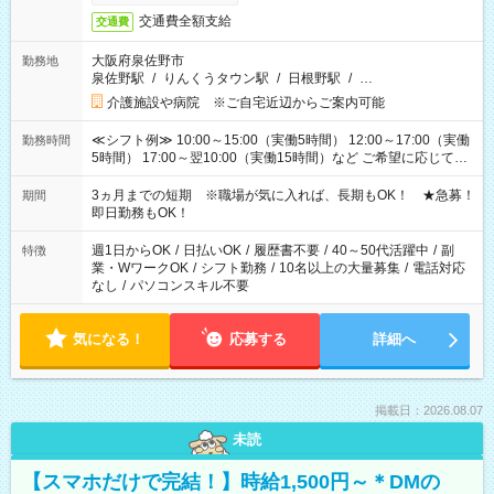
交通費全額支給
交通費
大阪府泉佐野市
勤務地
泉佐野駅
/
りんくうタウン駅
/
日根野駅
/
…
介護施設や病院 ※ご自宅近辺からご案内可能
≪シフト例≫ 10:00～15:00（実働5時間） 12:00～17:00（実働
勤務時間
5時間） 17:00～翌10:00（実働15時間）など ご希望に応じて、
働く時間は調整できます！ お気軽に担当へ相談ください！
3ヵ月までの短期 ※職場が気に入れば、長期もOK！ ★急募！
期間
即日勤務もOK！
週1日からOK
/
日払いOK
/
履歴書不要
/
40～50代活躍中
/
副
特徴
業・WワークOK
/
シフト勤務
/
10名以上の大量募集
/
電話対応
なし
/
パソコンスキル不要
気になる！
応募する
詳細へ
掲載日：2026.08.07
未読
【スマホだけで完結！】時給1,500円～＊DMの