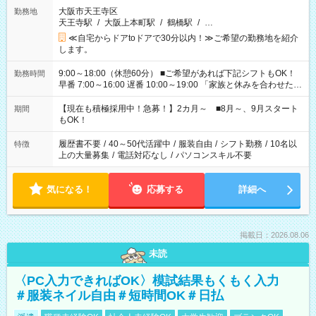
大阪市天王寺区
勤務地
天王寺駅
/
大阪上本町駅
/
鶴橋駅
/
…
≪自宅からドアtoドアで30分以内！≫ご希望の勤務地を紹介
します。
9:00～18:00（休憩60分） ■ご希望があれば下記シフトもOK！
勤務時間
早番 7:00～16:00 遅番 10:00～19:00 「家族と休みを合わせた
い」 「余裕を持って夕飯の準備がしたい」 「できれば残業はし
たくない」 など、ご希望を教えてくださいね。 ※Wワーク希望
【現在も積極採用中！急募！】2カ月～ ■8月～、9月スタート
期間
の方へ 今ご覧のお仕事で希望する勤務時間と、もう1つのお仕事
もOK！
の勤務時間。 合計で週40時間を超える場合は応募できません。
履歴書不要
/
40～50代活躍中
/
服装自由
/
シフト勤務
/
10名以
特徴
上の大量募集
/
電話対応なし
/
パソコンスキル不要
気になる！
応募する
詳細へ
掲載日：2026.08.06
未読
〈PC入力できればOK〉模試結果もくもく入力
＃服装ネイル自由＃短時間OK＃日払