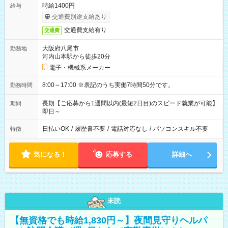
時給1400円
給与
交通費別途支給あり
交通費支給有り
交通費
大阪府八尾市
勤務地
河内山本駅から徒歩20分
電子・機械系メーカー
8:00～17:00 ※表記のうち実働7時間50分です。
勤務時間
長期【ご応募から1週間以内(最短2日目)のスピード就業が可能】
期間
即日～
日払いOK
/
履歴書不要
/
電話対応なし
/
パソコンスキル不要
特徴
気になる！
応募する
詳細へ
未読
【無資格でも時給1,830円～】夜間見守りヘルパ