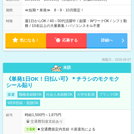
≪短期＊単発≫ 8・9・10月限定！
期間
週1日からOK
/
40～50代活躍中
/
副業・WワークOK
/
シフト勤
特徴
務
/
10名以上の大量募集
/
パソコンスキル不要
気になる！
応募する
詳細へ
掲載日：2026.08.07
未読
《単発1日OK！日払い可》＊チラシのモクモク
シール貼り
派遣
職種未経験OK
社会人未経験OK
大学生歓迎
ブランクOK
WEB登録・面接OK
時給1,500円～1,875円
給与
交通費別途支給あり
■ 交通費規定内支給 ※派遣先による
交通費