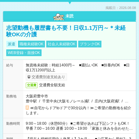
掲載日：2026.08.08
未読
志望動機も履歴書も不要！日収1.1万円～＊未経
験OKの介護
派遣
職種未経験OK
社会人未経験OK
ブランクOK
WEB登録・面接OK
無資格未経験：時給1400円～ ■週払いOK ■扶養内OK ■日
給与
収1万1200円以上
交通費別途支給あり
交通費全額支給
交通費
大阪府豊中市
勤務地
豊中駅
/
千里中央(大阪モノレール)駅
/
庄内(大阪府)駅
/
…
≪自宅からドアtoドアで30分以内！≫ご希望の勤務地を紹介
します。
9:00～18:00（休憩60分） ■ご希望があれば下記シフトもOK！
勤務時間
早番 7:00～16:00 遅番 10:00～19:00 「家族と休みを合わせた
い」 「余裕を持って夕飯の準備がしたい」 「できれば残業はし
たくない」 など、ご希望を教えてくださいね。 ※Wワーク希望