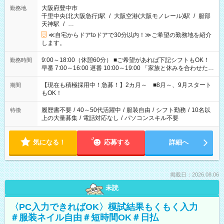
大阪府豊中市
勤務地
千里中央(北大阪急行)駅
/
大阪空港(大阪モノレール)駅
/
服部
天神駅
/
…
≪自宅からドアtoドアで30分以内！≫ご希望の勤務地を紹介
します。
9:00～18:00（休憩60分） ■ご希望があれば下記シフトもOK！
勤務時間
早番 7:00～16:00 遅番 10:00～19:00 「家族と休みを合わせた
い」 「余裕を持って夕飯の準備がしたい」 「できれば残業はし
たくない」 など、ご希望を教えてくださいね。 ※Wワーク希望
【現在も積極採用中！急募！】2カ月～ ■8月～、9月スタート
期間
の方へ 今ご覧のお仕事で希望する勤務時間と、もう1つのお仕事
もOK！
の勤務時間。 合計で週40時間を超える場合は応募できません。
履歴書不要
/
40～50代活躍中
/
服装自由
/
シフト勤務
/
10名以
特徴
上の大量募集
/
電話対応なし
/
パソコンスキル不要
気になる！
応募する
詳細へ
掲載日：2026.08.06
未読
〈PC入力できればOK〉模試結果もくもく入力
＃服装ネイル自由＃短時間OK＃日払