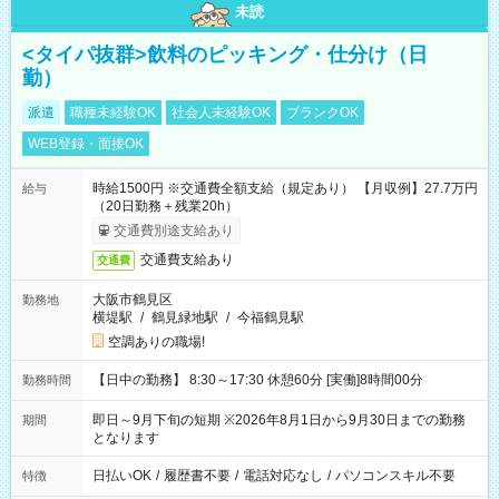
未読
<タイパ抜群>飲料のピッキング・仕分け（日
勤）
派遣
職種未経験OK
社会人未経験OK
ブランクOK
WEB登録・面接OK
時給1500円 ※交通費全額支給（規定あり） 【月収例】27.7万円
給与
（20日勤務＋残業20h）
交通費別途支給あり
交通費支給あり
交通費
大阪市鶴見区
勤務地
横堤駅
/
鶴見緑地駅
/
今福鶴見駅
空調ありの職場!
【日中の勤務】 8:30～17:30 休憩60分 [実働]8時間00分
勤務時間
即日～9月下旬の短期 ※2026年8月1日から9月30日までの勤務
期間
となります
日払いOK
/
履歴書不要
/
電話対応なし
/
パソコンスキル不要
特徴