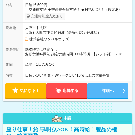
日給16,500円～
給与
＋交通費支給 ★交通費全額支給！ ★日払いOK！（規定あり） ┗
働いたその日に現金GET♪ お仕事後はコンビニATMから 日払
交通費別途支給あり
い分を引き落とせます！ 【試用期間】試用期間なし
大阪市中央区
勤務地
大阪府大阪市中央区難波（最寄り駅：難波駅）
株式会社ワンベルウッズ
勤務時間は指定なし
勤務時間
変形労働時間制 想定労働時間160時間/月 【シフト例】 ・10：
00～20：00
単発・1日のみOK
期間
日払いOK / 副業・WワークOK / 10名以上の大量募集
特徴
気になる！
応募する
詳細へ
未読
座り仕事！給与即払いOK！高時給！製品の梱