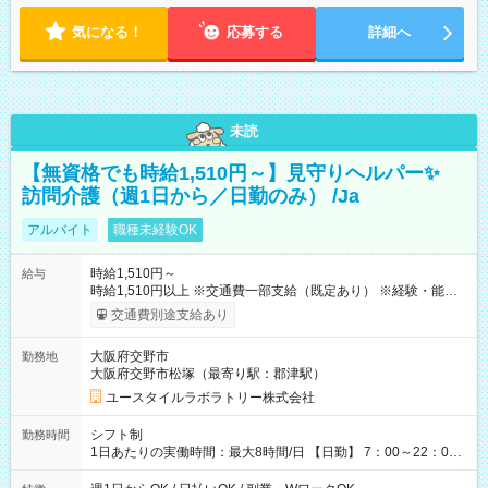
気になる！
応募する
詳細へ
未読
【無資格でも時給1,510円～】見守りヘルパー✨
訪問介護（週1日から／日勤のみ） /Ja
アルバイト
職種未経験OK
時給1,510円～
給与
時給1,510円以上 ※交通費一部支給（既定あり） ※経験・能力を
考慮して決定します 【収入例】 週1回勤務の場合：1,510円×8時
交通費別途支給あり
間×4回=4万8,320円 週3回勤務の場合：1,510円×8時間×12回
=14万4,960円 週5回勤務の場合：1,510円×8時間×20回=24万
大阪府交野市
勤務地
1,600円 【試用期間】試用期間あり 試用期間の長さ：2ヶ月
大阪府交野市松塚（最寄り駅：郡津駅）
※ 雇用形態と給与に、本採用時と異なる部分があります。 雇用
形態：本採用時と同じです。 給与：時給 1,180円以上
ユースタイルラボラトリー株式会社
シフト制
勤務時間
1日あたりの実働時間：最大8時間/日 【日勤】 7：00～22：00
の間で4～8時間勤務（休憩時間は法定通り） ※週1日～OK ／ 1
日4時間から勤務OK ／ 夜勤なし ＊＊ 勤務時間例 ＊＊ ■7時