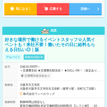
気になる！
応募する
詳細へ
未読
好きな場所で働けるイベントスタッフ☆人気イ
ベントも！来社不要！働いたその日に給料もら
える日払い◎｜阪
アルバイト
職種未経験OK
日給16,500円～
給与
＋交通費支給 ★交通費全額支給！ ★日払いOK！（規定あり） ┗
働いたその日に現金GET♪ お仕事後はコンビニATMから 日払
交通費別途支給あり
い分を引き落とせます！ 【試用期間】試用期間なし
大阪市天王寺区
勤務地
大阪府大阪市天王寺区生玉前町（最寄り駅：谷町九丁目駅）
株式会社ワンベルウッズ
勤務時間は指定なし
勤務時間
変形労働時間制 想定労働時間160時間/月 【シフト例】 ・10：