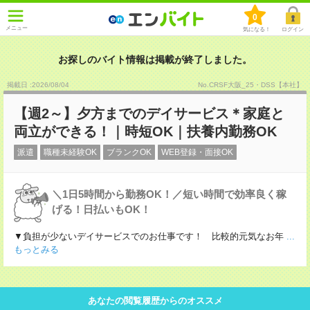
0
メニュー
気になる！
ログイン
お探しのバイト情報は掲載が終了しました。
掲載日 :2026
/
08
/
04
No.CRSF大阪_25・DSS【本社】
【週2～】夕方までのデイサービス＊家庭と
両立ができる！｜時短OK｜扶養内勤務OK
派遣
職種未経験OK
ブランクOK
WEB登録・面接OK
＼1日5時間から勤務OK！／短い時間で効率良く稼
げる！日払いもOK！
▼負担が少ないデイサービスでのお仕事です！ 比較的元気なお年
...
もっとみる
あなたの閲覧履歴からのオススメ