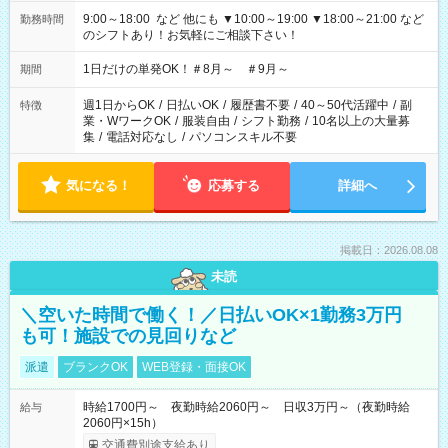
9:00～18:00 など 他にも ▼10:00～19:00 ▼18:00～21:00 など
勤務時間
のシフトあり！お気軽にご相談下さい！
1日だけの単発OK！＃8月～ ＃9月～
期間
週1日からOK
/
日払いOK
/
履歴書不要
/
40～50代活躍中
/
副
特徴
業・WワークOK
/
服装自由
/
シフト勤務
/
10名以上の大量募
集
/
電話対応なし
/
パソコンスキル不要
気になる！
応募する
詳細へ
掲載日：2026.08.08
未読
＼空いた時間で働く！／日払いOK×1勤務3万円
も可！施設での見回りなど
派遣
ブランクOK
WEB登録・面接OK
時給1700円～ 夜勤時給2060円～ 日収3万円～（夜勤時給
給与
2060円×15h）
交通費別途支給あり