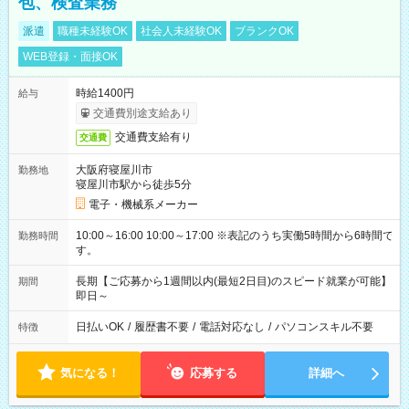
包、検査業務
派遣
職種未経験OK
社会人未経験OK
ブランクOK
WEB登録・面接OK
時給1400円
給与
交通費別途支給あり
交通費支給有り
交通費
大阪府寝屋川市
勤務地
寝屋川市駅から徒歩5分
電子・機械系メーカー
10:00～16:00 10:00～17:00 ※表記のうち実働5時間から6時間で
勤務時間
す。
長期【ご応募から1週間以内(最短2日目)のスピード就業が可能】
期間
即日～
日払いOK
/
履歴書不要
/
電話対応なし
/
パソコンスキル不要
特徴
気になる！
応募する
詳細へ