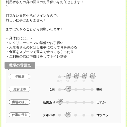
利用者さんの身の回りのお手伝いをお任せします！
＼
何気ない日常生活がメインなので、
難しい仕事はありません！
まずはできることからお願いします！
＜具体的には…＞
・レクリエーションの準備やお手伝い
・入居者さんのお話し相手になって仲を深める
・食事をスプーンで運んで食べてもらったり
・ご利用の際に声掛けをしてトイレ誘導
職場の雰囲気
年齢層
20代
30
40
50
60
男女比率
女性
男性
職場の様子
活気あり
しずか
仕事の仕方
テキパキ
コツコツ