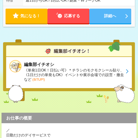
週1日からOK / 日払いOK / 副業・WワークOK
特徴
から11時 ■9時から18時 ■17時から21時 など ※訪問先により
変動 ※曜日固定（毎週同じ曜日勤務）
気になる！
応募する
詳細へ
編集部イチオシ
《単発1日OK！日払い可》＊チラシのモクモクシール貼り、
《1日だけの単発もOK》イベントや展示会場での設営・撤去
など
(8/7UP!)
お仕事の概要
／
日勤だけのデイサービスで