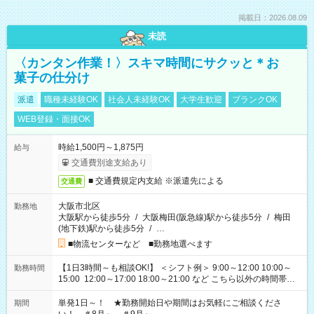
掲載日：2026.08.09
未読
〈カンタン作業！〉スキマ時間にサクッと＊お
菓子の仕分け
派遣
職種未経験OK
社会人未経験OK
大学生歓迎
ブランクOK
WEB登録・面接OK
時給1,500円～1,875円
給与
交通費別途支給あり
■ 交通費規定内支給 ※派遣先による
交通費
大阪市北区
勤務地
大阪駅から徒歩5分
/
大阪梅田(阪急線)駅から徒歩5分
/
梅田
(地下鉄)駅から徒歩5分
/
…
■物流センターなど ■勤務地選べます
【1日3時間～も相談OK!】 ＜シフト例＞ 9:00～12:00 10:00～
勤務時間
15:00 12:00～17:00 18:00～21:00 など こちら以外の時間帯も
お気軽にご相談ください！
単発1日～！ ★勤務開始日や期間はお気軽にご相談くださ
期間