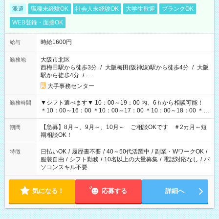
派遣
職種未経験OK
社会人未経験OK
大学生歓迎
ブランクOK
WEB登録・面接OK
時給1600円
給与
大阪市北区
勤務地
西梅田駅から徒歩3分
/
大阪梅田(阪神線)駅から徒歩4分
/
大阪
駅から徒歩4分
/
…
大手事務センター
▼シフト選べます▼ 10：00～19：00 内、6ｈから相談可能！
勤務時間
＊10：00～16：00 ＊10：00～17：00 ＊10：00～18：00 ＊
11：00～19：00 ＊12：00～19：00 ＊13：00～19：00
【急募】8月～、9月～、10月～ ご相談OKです ＃2カ月～短
期間
期相談OK！
日払いOK
/
履歴書不要
/
40～50代活躍中
/
副業・WワークOK
/
特徴
服装自由
/
シフト勤務
/
10名以上の大量募集
/
電話対応なし
/
パ
ソコンスキル不要
気になる！
応募する
詳細へ