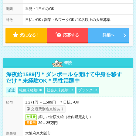
00～20：00
単発・1日のみOK
期間
日払いOK / 副業・WワークOK / 10名以上の大量募集
特徴
気になる！
応募する
詳細へ
未読
深夜給1589円＊ダンボールを開けて中身を移す
だけ＊未経験OK＊男性活躍中
派遣
職種未経験OK
社会人未経験OK
ブランクOK
1,271円 ～1,589円 ＊日払いOK
給与
交通費別途支給あり
嬉しい全額支給（社内規定あり）
交通費
20～25万円
月収例
大阪府東大阪市
勤務地