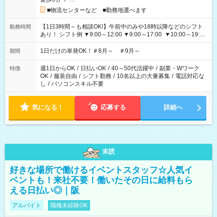
■物流センターなど ■勤務地選べます
【1日3時間～も相談OK!】午前中のみや18時以降などのシフト
勤務時間
あり！ シフト例 ▼9:00～12:00 ▼9:00～17:00 ▼10:00～19:00
▼18:00～21:00
1日だけの単発OK！＃8月～ ＃9月～
期間
週1日からOK
/
日払いOK
/
40～50代活躍中
/
副業・Wワーク
特徴
OK
/
服装自由
/
シフト勤務
/
10名以上の大量募集
/
電話対応な
し
/
パソコンスキル不要
気になる！
応募する
詳細へ
未読
好きな場所で働けるイベントスタッフ☆人気イ
ベントも！来社不要！働いたその日に給料もら
える日払い◎｜阪
アルバイト
職種未経験OK