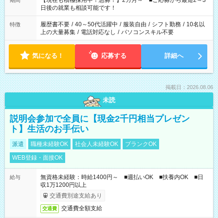
【現在も積極採用中！急募！】2カ月～ ■ご応募から最短2～3
期間
の方へ 今ご覧のお仕事で希望する勤務時間と、もう1つのお仕事
日後の就業も相談可能です！
の勤務時間。 合計で週40時間を超える場合は応募できません。
履歴書不要
/
40～50代活躍中
/
服装自由
/
シフト勤務
/
10名以
特徴
上の大量募集
/
電話対応なし
/
パソコンスキル不要
気になる！
応募する
詳細へ
掲載日：2026.08.06
未読
説明会参加で全員に【現金2千円相当プレゼン
ト】生活のお手伝い
派遣
職種未経験OK
社会人未経験OK
ブランクOK
WEB登録・面接OK
無資格未経験：時給1400円～ ■週払いOK ■扶養内OK ■日
給与
収1万1200円以上
交通費別途支給あり
交通費全額支給
交通費