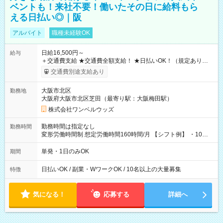
ベントも！来社不要！働いたその日に給料もら
える日払い◎｜阪
アルバイト
職種未経験OK
日給16,500円～
給与
＋交通費支給 ★交通費全額支給！ ★日払いOK！（規定あり） ┗
働いたその日に現金GET♪ お仕事後はコンビニATMから 日払
交通費別途支給あり
い分を引き落とせます！ 【試用期間】試用期間なし
大阪市北区
勤務地
大阪府大阪市北区芝田（最寄り駅：大阪梅田駅）
株式会社ワンベルウッズ
勤務時間は指定なし
勤務時間
変形労働時間制 想定労働時間160時間/月 【シフト例】 ・10：
00～20：00
単発・1日のみOK
期間
日払いOK / 副業・WワークOK / 10名以上の大量募集
特徴
気になる！
応募する
詳細へ