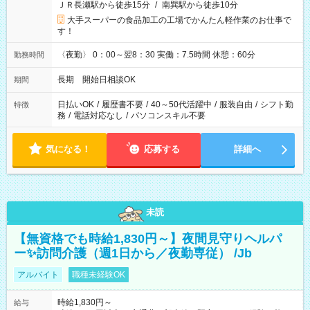
ＪＲ長瀬駅から徒歩15分
/
南巽駅から徒歩10分
大手スーパーの食品加工の工場でかんたん軽作業のお仕事で
す！
〈夜勤〉 0：00～翌8：30 実働：7.5時間 休憩：60分
勤務時間
長期 開始日相談OK
期間
日払いOK
/
履歴書不要
/
40～50代活躍中
/
服装自由
/
シフト勤
特徴
務
/
電話対応なし
/
パソコンスキル不要
気になる！
応募する
詳細へ
未読
【無資格でも時給1,830円～】夜間見守りヘルパ
ー✨訪問介護（週1日から／夜勤専従） /Jb
アルバイト
職種未経験OK
時給1,830円～
給与