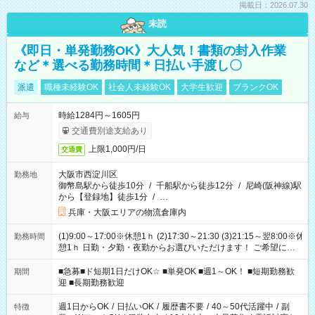
掲載日：2026.07.30
未読
《即日・単発勤務OK》大人気！書類の封入作業
など＊選べる勤務時間＊日払い手渡し〇
派遣
職種未経験OK
社会人未経験OK
大学生歓迎
ブランクOK
時給1284円～1605円
給与
交通費別途支給あり
上限1,000円/日
交通費
大阪市西淀川区
勤務地
御幣島駅から徒歩10分
/
千船駅から徒歩12分
/
尼崎(阪神線)駅
から【登録地】徒歩1分
/
…
兵庫・大阪エリアの物流倉庫内
(1)9:00～17:00※休憩1ｈ (2)17:30～21:30 (3)21:15～翌8:00※休
勤務時間
憩1ｈ 日勤・夕勤・夜勤からお選びいただけます！ ご希望に合
わせて働けるお仕事です(*^^*) 【その他選べる勤務時間】 8-17
時/9-17時/9-18時/10-18時/11-21時/18-22時/20-翌4時/21-翌5
■急募■ド短期1日だけOK☆ ■単発OK ■週1～OK！ ■短期勤務歓
期間
時/22-翌6時/0-翌8時 ご自身のご都合で選んで頂ける完全自由シ
迎 ■長期勤務歓迎
フト！
週1日からOK
/
日払いOK
/
履歴書不要
/
40～50代活躍中
/
副
特徴