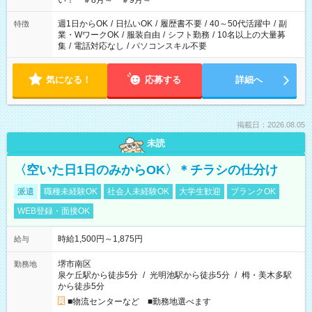
い！ ＃8月～ ＃9月～
週1日からOK
/
日払いOK
/
履歴書不要
/
40～50代活躍中
/
副
特徴
業・WワークOK
/
服装自由
/
シフト勤務
/
10名以上の大量募
集
/
電話対応なし
/
パソコンスキル不要
気になる！
応募する
詳細へ
掲載日：2026.08.05
未読
〈空いた日1日のみからOK〉＊チラシの仕分け
派遣
職種未経験OK
社会人未経験OK
大学生歓迎
ブランクOK
WEB登録・面接OK
時給1,500円～1,875円
給与
堺市南区
勤務地
泉ケ丘駅から徒歩5分
/
光明池駅から徒歩5分
/
栂・美木多駅
から徒歩5分
■物流センターなど ■勤務地選べます