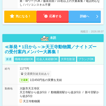
業・WワークOK
/
服装自由
/
10名以上の大量募集
/
電話対応な
し
/
パソコンスキル不要
気になる！
応募する
詳細へ
掲載日：2026.08.07
未読
≪単発＊1日から～≫天王寺動物園／ナイトズー
の受付案内メンバー大募集！
派遣
職種未経験OK
社会人未経験OK
大学生歓迎
ブランクOK
1177円
給与
交通費別途支給あり
1日450円迄の実費を支給
交通費
大阪市天王寺区
勤務地
天王寺駅から徒歩5分
/
動物園前駅から徒歩5分
/
新今宮駅か
ら徒歩5分
天王寺動物園