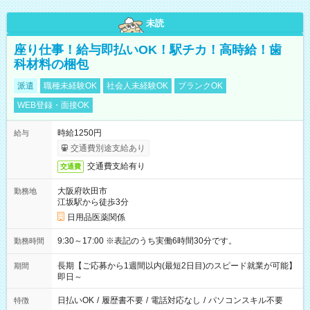
未読
座り仕事！給与即払いOK！駅チカ！高時給！歯
科材料の梱包
派遣
職種未経験OK
社会人未経験OK
ブランクOK
WEB登録・面接OK
時給1250円
給与
交通費別途支給あり
交通費支給有り
交通費
大阪府吹田市
勤務地
江坂駅から徒歩3分
日用品医薬関係
9:30～17:00 ※表記のうち実働6時間30分です。
勤務時間
長期【ご応募から1週間以内(最短2日目)のスピード就業が可能】
期間
即日～
日払いOK
/
履歴書不要
/
電話対応なし
/
パソコンスキル不要
特徴