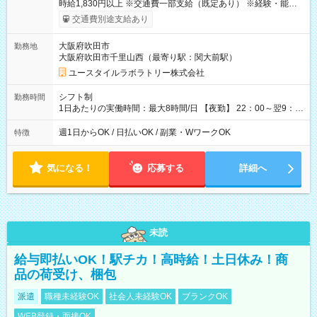
時給1,830円以上 ※交通費一部支給（既定あり） ※経験・能力を
考慮して決定します 【収入例】 週1回勤務の場合：1,830円×8時
交通費別途支給あり
間×4回=5万8,560円 週3回勤務の場合：1,830円×8時間×12回
=17万5,680円 【試用期間】試用期間あり 試用期間の長さ：2ヶ
大阪府吹田市
勤務地
月 ※ 雇用形態と給与に、本採用時と異なる部分があります。 雇
大阪府吹田市千里山西（最寄り駅：関大前駅）
用形態：本採用時と同じです。 給与：時給 1,610円以上
ユースタイルラボラトリー株式会社
シフト制
勤務時間
1日あたりの実働時間：最大8時間/日 【夜勤】 22：00～翌9：
00 ※週1日～OK ／ 夜勤専従 ＊＊ 勤務時間例 ＊＊ ■22時か
ら翌7時 ■23時から翌8時 ■24時から翌9時 など ※上記の時間
週1日からOK / 日払いOK / 副業・WワークOK
特徴
内で8時間勤務（休憩1時間）ご利用者様により、時間は異なり
ます。 ※曜日固定（毎週同じ曜日での勤務となります）
気になる！
応募する
詳細へ
未読
給与即払いOK！駅チカ！高時給！土日休み！商
品の荷受け、梱包
派遣
職種未経験OK
社会人未経験OK
ブランクOK
WEB登録・面接OK