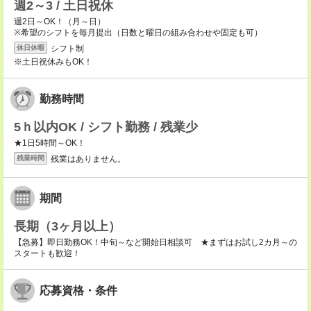
週2～3 / 土日祝休
週2日～OK！（月～日）
※希望のシフトを毎月提出（日数と曜日の組み合わせや固定も可）
シフト制
休日休暇
※土日祝休みもOK！
勤務時間
5ｈ以内OK / シフト勤務 / 残業少
★1日5時間～OK！
残業はありません。
残業時間
期間
長期（3ヶ月以上）
【急募】即日勤務OK！中旬～など開始日相談可 ★まずはお試し2カ月～の
スタートも歓迎！
応募資格・条件