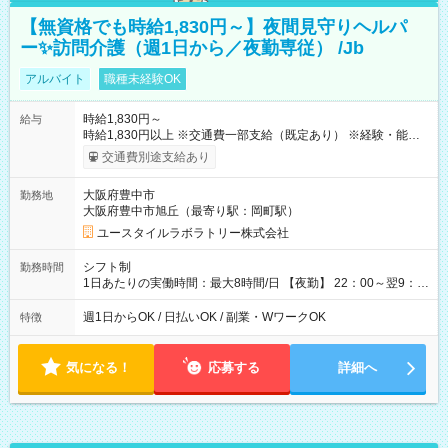
【無資格でも時給1,830円～】夜間見守りヘルパ
ー✨訪問介護（週1日から／夜勤専従） /Jb
アルバイト
職種未経験OK
時給1,830円～
給与
時給1,830円以上 ※交通費一部支給（既定あり） ※経験・能力を
考慮して決定します 【収入例】 週1回勤務の場合：1,830円×8時
交通費別途支給あり
間×4回=5万8,560円 週3回勤務の場合：1,830円×8時間×12回
=17万5,680円 【試用期間】試用期間あり 試用期間の長さ：2ヶ
大阪府豊中市
勤務地
月 ※ 雇用形態と給与に、本採用時と異なる部分があります。 雇
大阪府豊中市旭丘（最寄り駅：岡町駅）
用形態：本採用時と同じです。 給与：時給 1,610円以上
ユースタイルラボラトリー株式会社
シフト制
勤務時間
1日あたりの実働時間：最大8時間/日 【夜勤】 22：00～翌9：
00 ※週1日～OK ／ 夜勤専従 ＊＊ 勤務時間例 ＊＊ ■22時か
ら翌7時 ■23時から翌8時 ■24時から翌9時 など ※上記の時間
週1日からOK / 日払いOK / 副業・WワークOK
特徴
内で8時間勤務（休憩1時間）ご利用者様により、時間は異なり
ます。 ※曜日固定（毎週同じ曜日での勤務となります）
気になる！
応募する
詳細へ