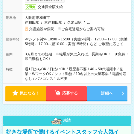
交通費全額支給
交通費
大阪府岸和田市
勤務地
岸和田駅
/
東岸和田駅
/
久米田駅
/
…
介護施設や病院 ※ご自宅近辺からご案内可能
≪シフト例≫ 10:00～15:00（実働5時間） 12:00～17:00（実働
勤務時間
5時間） 17:00～翌10:00（実働15時間）など ご希望に応じて、
働く時間は調整できます！ お気軽に担当へ相談ください！
3ヵ月までの短期 ※職場が気に入れば、長期もOK！ ★急募！
期間
即日勤務もOK！
週1日からOK
/
日払いOK
/
履歴書不要
/
40～50代活躍中
/
副
特徴
業・WワークOK
/
シフト勤務
/
10名以上の大量募集
/
電話対応
なし
/
パソコンスキル不要
気になる！
応募する
詳細へ
未読
好きな場所で働けるイベントスタッフ☆人気イ