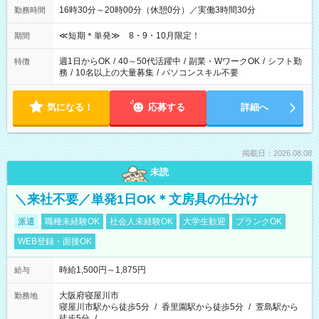
16時30分～20時00分（休憩0分）／実働3時間30分
勤務時間
≪短期＊単発≫ 8・9・10月限定！
期間
週1日からOK
/
40～50代活躍中
/
副業・WワークOK
/
シフト勤
特徴
務
/
10名以上の大量募集
/
パソコンスキル不要
気になる！
応募する
詳細へ
掲載日：2026.08.08
未読
＼来社不要／単発1日OK＊文房具の仕分け
派遣
職種未経験OK
社会人未経験OK
大学生歓迎
ブランクOK
WEB登録・面接OK
時給1,500円～1,875円
給与
大阪府寝屋川市
勤務地
寝屋川市駅から徒歩5分
/
香里園駅から徒歩5分
/
萱島駅から
徒歩5分
/
…