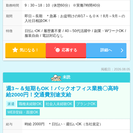
9：30～18：10（休憩60分） ※実働7時間40分
勤務時間
即日～長期 ＊急募：お盆明けの8/17～もＯＫ！8月～9月～の
期間
入社日相談OK！
日払いOK
/
履歴書不要
/
40～50代活躍中
/
副業・WワークOK
/
特徴
服装自由
/
電話対応なし
気になる！
応募する
詳細へ
掲載日：2026.08.05
未読
週3～＆短期もOK！バックオフィス業務〇高時
給2000円！交通費別途支給
派遣
職種未経験OK
社会人未経験OK
ブランクOK
WEB登録・面接OK
時給 2000円 ＊日払い・週払いOK（当社規定）
給与