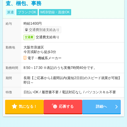
査、梱包、事務
派遣
ブランクOK
WEB登録・面接OK
時給1400円
給与
交通費別途支給あり
交通費支給有り
交通費
大阪市浪速区
勤務地
今宮戎駅から徒歩3分
電子・機械系メーカー
8:50～17:30 ※表記のうち実働7時間40分です。
勤務時間
長期【ご応募から1週間以内(最短2日目)のスピード就業が可能】
期間
即日～
日払いOK
/
履歴書不要
/
電話対応なし
/
パソコンスキル不要
特徴
気になる！
応募する
詳細へ