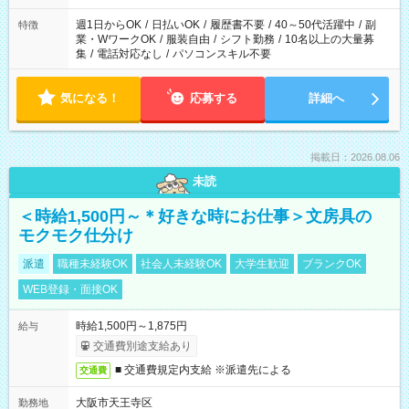
週1日からOK
/
日払いOK
/
履歴書不要
/
40～50代活躍中
/
副
特徴
業・WワークOK
/
服装自由
/
シフト勤務
/
10名以上の大量募
集
/
電話対応なし
/
パソコンスキル不要
気になる！
応募する
詳細へ
掲載日：2026.08.06
未読
＜時給1,500円～＊好きな時にお仕事＞文房具の
モクモク仕分け
派遣
職種未経験OK
社会人未経験OK
大学生歓迎
ブランクOK
WEB登録・面接OK
時給1,500円～1,875円
給与
交通費別途支給あり
■ 交通費規定内支給 ※派遣先による
交通費
大阪市天王寺区
勤務地