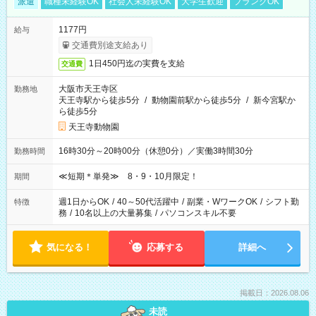
派遣
職種未経験OK
社会人未経験OK
大学生歓迎
ブランクOK
1177円
給与
交通費別途支給あり
1日450円迄の実費を支給
交通費
大阪市天王寺区
勤務地
天王寺駅から徒歩5分
/
動物園前駅から徒歩5分
/
新今宮駅か
ら徒歩5分
天王寺動物園
16時30分～20時00分（休憩0分）／実働3時間30分
勤務時間
≪短期＊単発≫ 8・9・10月限定！
期間
週1日からOK
/
40～50代活躍中
/
副業・WワークOK
/
シフト勤
特徴
務
/
10名以上の大量募集
/
パソコンスキル不要
気になる！
応募する
詳細へ
掲載日：2026.08.06
未読