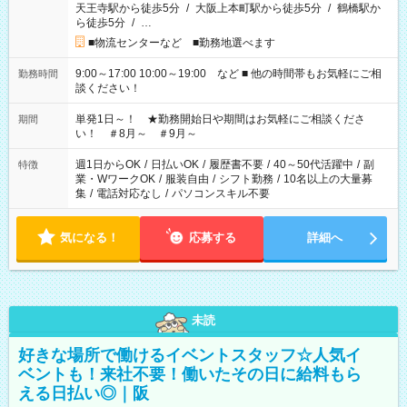
天王寺駅から徒歩5分
/
大阪上本町駅から徒歩5分
/
鶴橋駅か
ら徒歩5分
/
…
■物流センターなど ■勤務地選べます
9:00～17:00 10:00～19:00 など ■ 他の時間帯もお気軽にご相
勤務時間
談ください！
単発1日～！ ★勤務開始日や期間はお気軽にご相談くださ
期間
い！ ＃8月～ ＃9月～
週1日からOK
/
日払いOK
/
履歴書不要
/
40～50代活躍中
/
副
特徴
業・WワークOK
/
服装自由
/
シフト勤務
/
10名以上の大量募
集
/
電話対応なし
/
パソコンスキル不要
気になる！
応募する
詳細へ
未読
好きな場所で働けるイベントスタッフ☆人気イ
ベントも！来社不要！働いたその日に給料もら
える日払い◎｜阪