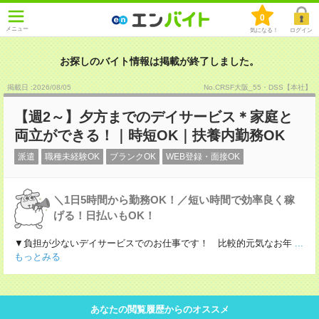
0
メニュー
気になる！
ログイン
お探しのバイト情報は掲載が終了しました。
掲載日 :2026
/
08
/
05
No.CRSF大阪_55・DSS【本社】
【週2～】夕方までのデイサービス＊家庭と
両立ができる！｜時短OK｜扶養内勤務OK
派遣
職種未経験OK
ブランクOK
WEB登録・面接OK
＼1日5時間から勤務OK！／短い時間で効率良く稼
げる！日払いもOK！
▼負担が少ないデイサービスでのお仕事です！ 比較的元気なお年
...
もっとみる
あなたの閲覧履歴からのオススメ