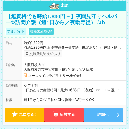
未読
【無資格でも時給1,830円～】夜間見守りヘルパ
ー✨訪問介護（週1日から／夜勤専従） /Jb
アルバイト
職種未経験OK
時給1,830円～
給与
時給1,830円以上 ※交通費一部支給（既定あり） ※経験・能力を
考慮して決定します 【収入例】 週1回勤務の場合：1,830円×8時
交通費別途支給あり
間×4回=5万8,560円 週3回勤務の場合：1,830円×8時間×12回
=17万5,680円 【試用期間】試用期間あり 試用期間の長さ：2ヶ
大阪府枚方市
勤務地
月 ※ 雇用形態と給与に、本採用時と異なる部分があります。 雇
大阪府枚方市中宮本町（最寄り駅：宮之阪駅）
用形態：本採用時と同じです。 給与：時給 1,610円以上
ユースタイルラボラトリー株式会社
シフト制
勤務時間
1日あたりの実働時間：最大8時間/日 【夜勤】 22：00～翌9：
00 ※週1日～OK ／ 夜勤専従 ＊＊ 勤務時間例 ＊＊ ■22時か
ら翌7時 ■23時から翌8時 ■24時から翌9時 など ※上記の時間
週1日からOK / 日払いOK / 副業・WワークOK
特徴
内で8時間勤務（休憩1時間）ご利用者様により、時間は異なり
ます。 ※曜日固定（毎週同じ曜日での勤務となります）
気になる！
応募する
詳細へ