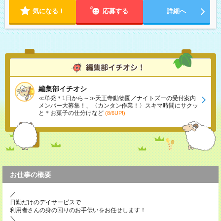
気になる！
応募する
詳細へ
編集部イチオシ
≪単発＊1日から～≫天王寺動物園／ナイトズーの受付案内
メンバー大募集！、〈カンタン作業！〉スキマ時間にサクッ
と＊お菓子の仕分けなど
(8/6UP!)
お仕事の概要
／
日勤だけのデイサービスで
利用者さんの身の回りのお手伝いをお任せします！
＼