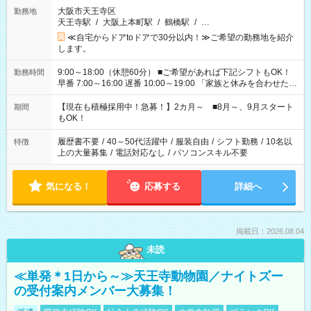
大阪市天王寺区
勤務地
天王寺駅
/
大阪上本町駅
/
鶴橋駅
/
…
≪自宅からドアtoドアで30分以内！≫ご希望の勤務地を紹介
します。
9:00～18:00（休憩60分） ■ご希望があれば下記シフトもOK！
勤務時間
早番 7:00～16:00 遅番 10:00～19:00 「家族と休みを合わせた
い」 「余裕を持って夕飯の準備がしたい」 「できれば残業はし
たくない」 など、ご希望を教えてくださいね。 ※Wワーク希望
【現在も積極採用中！急募！】2カ月～ ■8月～、9月スタート
期間
の方へ 今ご覧のお仕事で希望する勤務時間と、もう1つのお仕事
もOK！
の勤務時間。 合計で週40時間を超える場合は応募できません。
履歴書不要
/
40～50代活躍中
/
服装自由
/
シフト勤務
/
10名以
特徴
上の大量募集
/
電話対応なし
/
パソコンスキル不要
気になる！
応募する
詳細へ
掲載日：2026.08.04
未読
≪単発＊1日から～≫天王寺動物園／ナイトズー
の受付案内メンバー大募集！