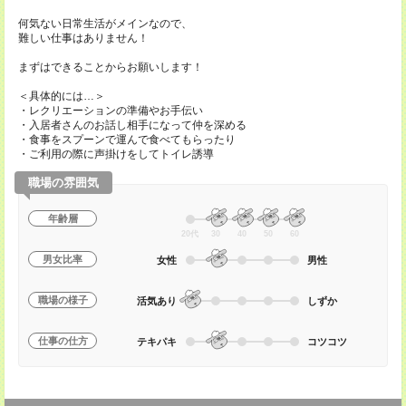
何気ない日常生活がメインなので、
難しい仕事はありません！
まずはできることからお願いします！
＜具体的には…＞
・レクリエーションの準備やお手伝い
・入居者さんのお話し相手になって仲を深める
・食事をスプーンで運んで食べてもらったり
・ご利用の際に声掛けをしてトイレ誘導
職場の雰囲気
年齢層
20代
30
40
50
60
男女比率
女性
男性
職場の様子
活気あり
しずか
仕事の仕方
テキパキ
コツコツ