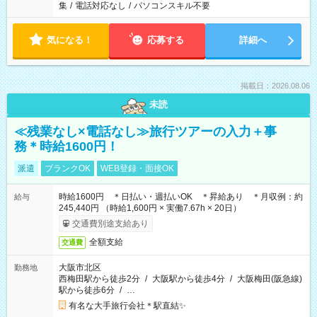
集
/
電話対応なし
/
パソコンスキル不要
気になる！
応募する
詳細へ
掲載日：2026.08.06
未読
≪残業なし×電話なし≫旅行ツアーの入力＋事
務＊時給1600円！
派遣
ブランクOK
WEB登録・面接OK
時給1600円 ＊日払い・週払いOK ＊昇給あり ＊月収例：約
給与
245,440円 （時給1,600円 × 実働7.67h × 20日）
交通費別途支給あり
全額支給
交通費
大阪市北区
勤務地
西梅田駅から徒歩2分
/
大阪駅から徒歩4分
/
大阪梅田(阪急線)
駅から徒歩6分
/
…
有名な大手旅行会社＊駅直結✨