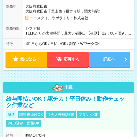
=17万5,680円 【試用期間】試用期間あり 試用期間の長さ：2ヶ
大阪府吹田市
勤務地
月 ※ 雇用形態と給与に、本採用時と異なる部分があります。 雇
大阪府吹田市千里山西（最寄り駅：関大前駅）
用形態：本採用時と同じです。 給与：時給 1,610円以上
ユースタイルラボラトリー株式会社
シフト制
勤務時間
1日あたりの実働時間：最大8時間/日 【夜勤】 22：00～翌9：
00 ※週1日～OK ／ 夜勤専従 ＊＊ 勤務時間例 ＊＊ ■22時か
ら翌7時 ■23時から翌8時 ■24時から翌9時 など ※上記の時間
週1日からOK / 日払いOK / 副業・WワークOK
特徴
内で8時間勤務（休憩1時間）ご利用者様により、時間は異なり
ます。 ※曜日固定（毎週同じ曜日での勤務となります）
気になる！
応募する
詳細へ
未読
給与即払いOK！駅チカ！平日休み！動作チェッ
ク作業など
派遣
職種未経験OK
社会人未経験OK
ブランクOK
WEB登録・面接OK
時給1470円
給与