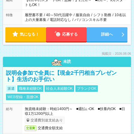
【8月中のスタートOK！急募！】2カ月～ ■8月～、9月スター
期間
ね。 ※Wワーク希望の方へ 今ご覧のお仕事で希望する勤務時間
トもOK！
と、もう1つのお仕事の勤務時間。 合計で週40時間を超える場
合は応募できません。
履歴書不要
/
40～50代活躍中
/
服装自由
/
シフト勤務
/
10名以
特徴
上の大量募集
/
電話対応なし
/
パソコンスキル不要
気になる！
応募する
詳細へ
掲載日：2026.08.06
未読
説明会参加で全員に【現金2千円相当プレゼン
ト】生活のお手伝い
派遣
職種未経験OK
社会人未経験OK
ブランクOK
WEB登録・面接OK
無資格未経験：時給1400円～ ■週払いOK ■扶養内OK ■日
給与
収1万1200円以上
交通費別途支給あり
交通費全額支給
交通費