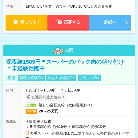
日払いOK / 副業・WワークOK / 10名以上の大量募集
特徴
気になる！
応募する
詳細へ
未読
深夜給1589円＊スーパーのパック肉の盛り付け
＊未経験活躍中
派遣
職種未経験OK
社会人未経験OK
ブランクOK
1,271円 ～1,589円 ＊日払いOK
給与
交通費別途支給あり
嬉しい全額支給（社内規定あり）
交通費
20～25万円
月収例
大阪府東大阪市
勤務地
ＪＲ長瀬駅から徒歩15分
/
南巽駅から徒歩10分
大手スーパーの食品加工の工場でかんたん軽作業のお仕事で