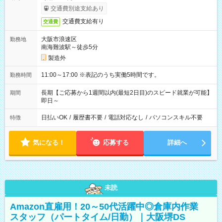
交通費別途支給あり
交通費支給有り
交通費
大阪市浪速区
勤務地
南海難波駅～徒歩5分
製造外
11:00～17:00 ※表記のうち実働5時間です。
勤務時間
長期【ご応募から1週間以内(最短2日目)のスピード就業が可能】
期間
即日～
日払いOK
/
履歴書不要
/
電話対応なし
/
パソコンスキル不要
特徴
気になる！
応募する
詳細へ
未読
Amazon直雇用！20～50代活躍中◎倉庫内作業
スタッフ（パートタイム/日勤）｜大阪堺DS