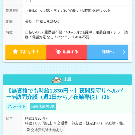
す！
〈夜勤〉 0：00～翌8：30 実働：7.5時間 休憩：60分
勤務時間
長期 開始日相談OK
期間
日払いOK
/
履歴書不要
/
40～50代活躍中
/
服装自由
/
シフト勤
特徴
務
/
電話対応なし
/
パソコンスキル不要
気になる！
応募する
詳細へ
未読
【無資格でも時給1,830円～】夜間見守りヘルパ
ー✨訪問介護（週1日から／夜勤専従） /Jb
アルバイト
職種未経験OK
時給1,830円～
給与
時給1,830円以上 ※交通費一部支給（既定あり） ※経験・能力を
考慮して決定します 【収入例】 週1回勤務の場合：1,830円×8時
交通費別途支給あり
間×4回=5万8,560円 週3回勤務の場合：1,830円×8時間×12回