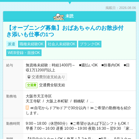
掲載日：2026.08.06
未読
【オープニング募集】おばあちゃんのお散歩付
き添いも仕事の1つ
派遣
職種未経験OK
社会人未経験OK
ブランクOK
WEB登録・面接OK
無資格未経験：時給1400円～ ■週払いOK ■扶養内OK ■日
給与
収1万1200円以上
交通費別途支給あり
交通費全額支給
交通費
大阪市天王寺区
勤務地
天王寺駅
/
大阪上本町駅
/
鶴橋駅
/
…
≪自宅からドアtoドアで30分以内！≫ご希望の勤務地を紹介
します。
9:00～18:00（休憩60分） ■ご希望があれば下記シフトもOK！
勤務時間
早番 7:00～16:00 遅番 10:00～19:00 夜勤 16:30～翌9:30 「家族
と休みを合わせたい」 「余裕を持って夕飯の準備がしたい」
「できれば残業はしたくない」 など、ご希望を教えてください