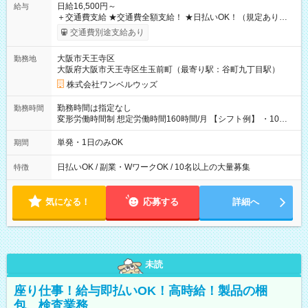
日給16,500円～
給与
＋交通費支給 ★交通費全額支給！ ★日払いOK！（規定あり） ┗
働いたその日に現金GET♪ お仕事後はコンビニATMから 日払
交通費別途支給あり
い分を引き落とせます！ 【試用期間】試用期間なし
大阪市天王寺区
勤務地
大阪府大阪市天王寺区生玉前町（最寄り駅：谷町九丁目駅）
株式会社ワンベルウッズ
勤務時間は指定なし
勤務時間
変形労働時間制 想定労働時間160時間/月 【シフト例】 ・10：
00～20：00
単発・1日のみOK
期間
日払いOK / 副業・WワークOK / 10名以上の大量募集
特徴
気になる！
応募する
詳細へ
未読
座り仕事！給与即払いOK！高時給！製品の梱
包、検査業務