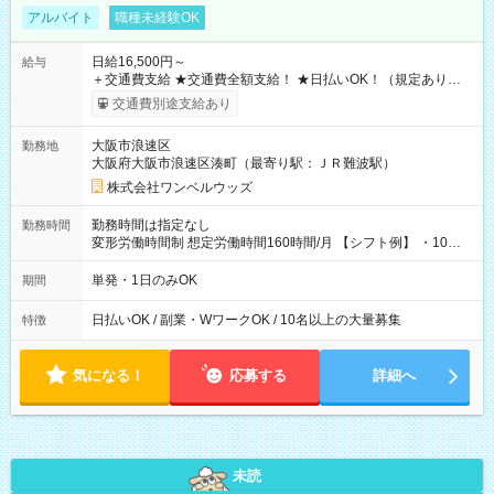
アルバイト
職種未経験OK
日給16,500円～
給与
＋交通費支給 ★交通費全額支給！ ★日払いOK！（規定あり） ┗
働いたその日に現金GET♪ お仕事後はコンビニATMから 日払
交通費別途支給あり
い分を引き落とせます！ 【試用期間】試用期間なし
大阪市浪速区
勤務地
大阪府大阪市浪速区湊町（最寄り駅：ＪＲ難波駅）
株式会社ワンベルウッズ
勤務時間は指定なし
勤務時間
変形労働時間制 想定労働時間160時間/月 【シフト例】 ・10：
00～20：00
単発・1日のみOK
期間
日払いOK / 副業・WワークOK / 10名以上の大量募集
特徴
気になる！
応募する
詳細へ
未読