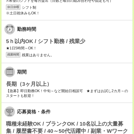
※希望のシフトを毎月提出（日数と曜日の組み合わせや固定も可）
シフト制
休日休暇
※土日祝休みもOK！
勤務時間
5ｈ以内OK / シフト勤務 / 残業少
★1日5時間～OK！
残業はありません。
残業時間
期間
長期（3ヶ月以上）
【急募】即日勤務OK！中旬～など開始日相談可 ★まずはお試し2カ月～の
スタートも歓迎！
応募資格・条件
職種未経験OK / ブランクOK / 10名以上の大量募
集 / 履歴書不要 / 40～50代活躍中 / 副業・Wワーク