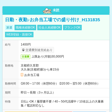
未読
日勤・夜勤♪お弁当工場での盛り付け_H131835
派遣
職種未経験OK
社会人未経験OK
ブランクOK
WEB登録・面接OK
1400円
給与
交通費別途支給あり
上限あり(月額)30,000円
交通費
京都府久世郡
勤務地
大久保(京都府)駅から車15分
お弁当工場
➀8:00～17:00（休憩60分） ➁20:00～翌5:00（休憩60分）
勤務時間
即日～長期（3ヶ月以上）
期間
日払いOK
/
履歴書不要
/
40～50代活躍中
/
10名以上の大量募
特徴
集
/
電話対応なし