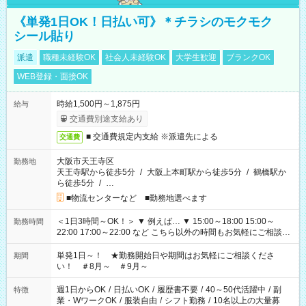
《単発1日OK！日払い可》＊チラシのモクモク
シール貼り
派遣
職種未経験OK
社会人未経験OK
大学生歓迎
ブランクOK
WEB登録・面接OK
時給1,500円～1,875円
給与
交通費別途支給あり
■ 交通費規定内支給 ※派遣先による
交通費
大阪市天王寺区
勤務地
天王寺駅から徒歩5分
/
大阪上本町駅から徒歩5分
/
鶴橋駅か
ら徒歩5分
/
…
■物流センターなど ■勤務地選べます
＜1日3時間～OK！＞ ▼ 例えば… ▼ 15:00～18:00 15:00～
勤務時間
22:00 17:00～22:00 など こちら以外の時間もお気軽にご相談く
ださい！
単発1日～！ ★勤務開始日や期間はお気軽にご相談くださ
期間
い！ ＃8月～ ＃9月～
週1日からOK
/
日払いOK
/
履歴書不要
/
40～50代活躍中
/
副
特徴
業・WワークOK
/
服装自由
/
シフト勤務
/
10名以上の大量募