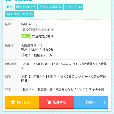
派遣
職種未経験OK
社会人未経験OK
ブランクOK
WEB登録・面接OK
時給1400円
給与
交通費別途支給あり
交通費支給有り
交通費
大阪府寝屋川市
勤務地
寝屋川市駅から徒歩5分
電子・機械系メーカー
10:00～16:00 10:00～17:00 ※表記のうち実働5時間から6時間で
勤務時間
す。
長期【ご応募から1週間以内(最短2日目)のスピード就業が可能】
期間
即日～
日払いOK
/
履歴書不要
/
電話対応なし
/
パソコンスキル不要
特徴
気になる！
応募する
詳細へ