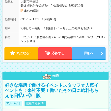
大阪市中央区
勤務地
長堀橋駅から徒歩3分
/
心斎橋駅から徒歩10分
事務の運営
09:00 ～ 17:30 ＊休憩60分
勤務時間
9月初旬～長期 ＊開始日・1ヶ月以上の短期も相談OK
期間
日払いOK
/
履歴書不要
/
40～50代活躍中
/
副業・WワークOK
/
特徴
シフト勤務
気になる！
応募する
詳細へ
未読
好きな場所で働けるイベントスタッフ☆人気イ
ベントも！来社不要！働いたその日に給料もら
える日払い◎｜阪
アルバイト
職種未経験OK