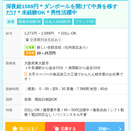
深夜給1589円＊ダンボールを開けて中身を移す
だけ＊未経験OK＊男性活躍中
派遣
職種未経験OK
社会人未経験OK
ブランクOK
1,271円 ～1,589円 ＊日払いOK
給与
交通費別途支給あり
嬉しい全額支給（社内規定あり）
交通費
20～25万円
月収例
大阪府東大阪市
勤務地
ＪＲ長瀬駅から徒歩15分
/
南巽駅から徒歩10分
大手スーパーの食品加工の工場でかんたん軽作業のお仕事で
す！
〈夜勤〉 0：00～翌8：30 実働：7.5時間 休憩：60分
勤務時間
長期 開始日相談OK
期間
日払いOK
/
履歴書不要
/
40～50代活躍中
/
服装自由
/
シフト勤
特徴
務
/
電話対応なし
/
パソコンスキル不要
気になる！
応募する
詳細へ