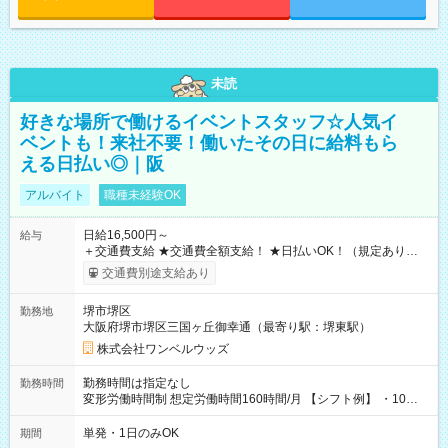
未読
好きな場所で働けるイベントスタッフ☆人気イ
ベントも！来社不要！働いたその日に給料もら
える日払い◎｜阪
アルバイト
職種未経験OK
日給16,500円～
給与
＋交通費支給 ★交通費全額支給！ ★日払いOK！（規定あり） ┗
働いたその日に現金GET♪ お仕事後はコンビニATMから 日払
交通費別途支給あり
い分を引き落とせます！ 【試用期間】試用期間なし
堺市堺区
勤務地
大阪府堺市堺区三国ヶ丘御幸通（最寄り駅：堺東駅）
株式会社ワンベルウッズ
勤務時間は指定なし
勤務時間
変形労働時間制 想定労働時間160時間/月 【シフト例】 ・10：
00～20：00
単発・1日のみOK
期間