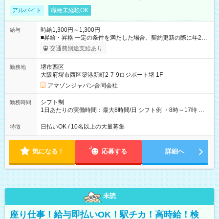
アルバイト
職種未経験OK
時給1,300円～1,300円
給与
■昇給・昇格 一定の条件を満たした場合、契約更新の際に年2回
まで昇給の機会があります。 ■正社員登用制度あり ※月末締/翌
交通費別途支給あり
月25日支払い ※時間外手当、別途支給 ※深夜割増賃金 (22:00～
翌5:00までは時給が25%UPします) ☆給与前払い制度有！
堺市西区
勤務地
☆Amazon直雇用で安定して働けます！ 【試用期間】試用期間
大阪府堺市西区築港新町2-7-9ロジポート堺 1F
あり 試用期間の長さ：1週間 雇用形態、給与は本採用時と同じ
です。
アマゾンジャパン合同会社
シフト制
勤務時間
1日あたりの実働時間：最大8時間/日 シフト例 ・8時～17時 ・
12時～21時
日払いOK / 10名以上の大量募集
特徴
気になる！
応募する
詳細へ
未読
座り仕事！給与即払いOK！駅チカ！高時給！検