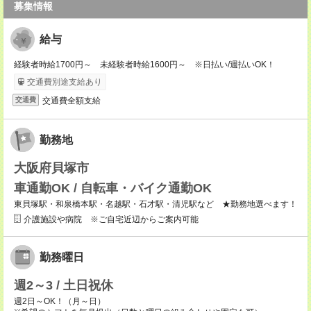
募集情報
給与
経験者時給1700円～ 未経験者時給1600円～ ※日払い/週払いOK！
交通費別途支給あり
交通費全額支給
交通費
勤務地
大阪府貝塚市
車通勤OK / 自転車・バイク通勤OK
東貝塚駅・和泉橋本駅・名越駅・石才駅・清児駅など ★勤務地選べます！
介護施設や病院 ※ご自宅近辺からご案内可能
勤務曜日
週2～3 / 土日祝休
週2日～OK！（月～日）