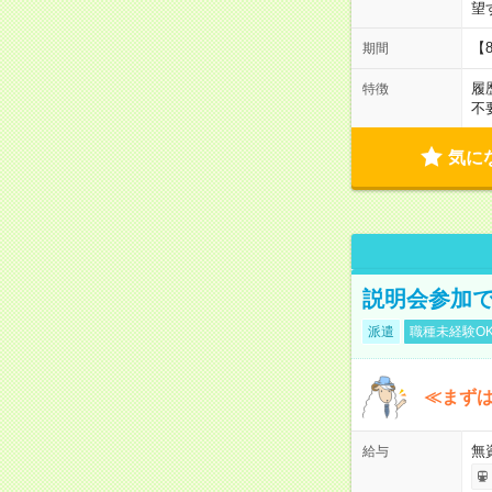
望
【
期間
履
特徴
不
気に
説明会参加で
派遣
職種未経験O
≪まずは
無
給与