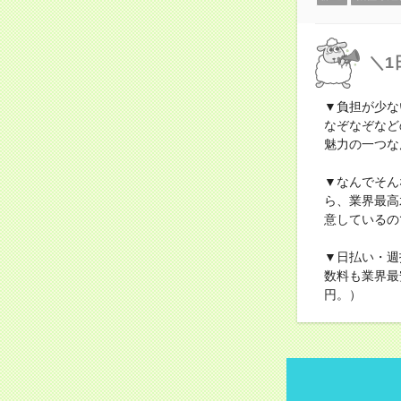
＼1
▼負担が少な
なぞなぞなど
魅力の一つな
▼なんでそん
ら、業界最高
意しているの
▼日払い・週
数料も業界最
円。）