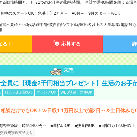
する勤務時間と、もう1つのお仕事の勤務時間。 合計で週40時間を超える場
8月中のスタートOK！急募！】2カ月～ ■8月～、9月スタートもOK！
歴書不要
/
40～50代活躍中
/
服装自由
/
シフト勤務
/
10名以上の大量募集
/
電話対応
要
なる！
応募する
詳
未読
全員に【現金2千円相当プレゼント】生活のお手
K
社会人未経験OK
ブランクOK
WEB登録・面接OK
相談だけでもOK！≫日収1.1万円以上で週2日～＆土日休みも
資格未経験：時給1400円～ ■週払いOK ■扶養内OK ■日収1万1200円以上
交通費別途支給あり