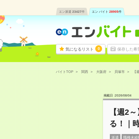
エン派遣
23427
件
エン バイト
28905
件
0
気になるリスト
保存した希
バイトTOP
関西
大阪府
貝塚市
【週
掲載日 :
2026
/
08
/
04
【週2
る！｜時
派遣
職種未経