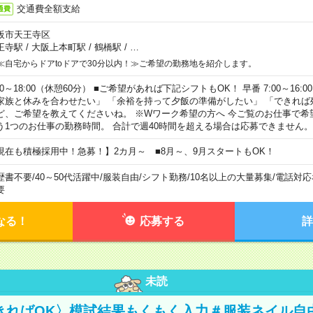
交通費全額支給
通費
阪市天王寺区
王寺駅
/
大阪上本町駅
/
鶴橋駅
/
…
≪自宅からドアtoドアで30分以内！≫ご希望の勤務地を紹介します。
00～18:00（休憩60分） ■ご希望があれば下記シフトもOK！ 早番 7:00～16:00 遅
家族と休みを合わせたい」 「余裕を持って夕飯の準備がしたい」 「できれば
ど、ご希望を教えてくださいね。 ※Wワーク希望の方へ 今ご覧のお仕事で希
う1つのお仕事の勤務時間。 合計で週40時間を超える場合は応募できません。
現在も積極採用中！急募！】2カ月～ ■8月～、9月スタートもOK！
歴書不要
/
40～50代活躍中
/
服装自由
/
シフト勤務
/
10名以上の大量募集
/
電話対応
要
なる！
応募する
詳
未読
きればOK〉模試結果もくもく入力＃服装ネイル自