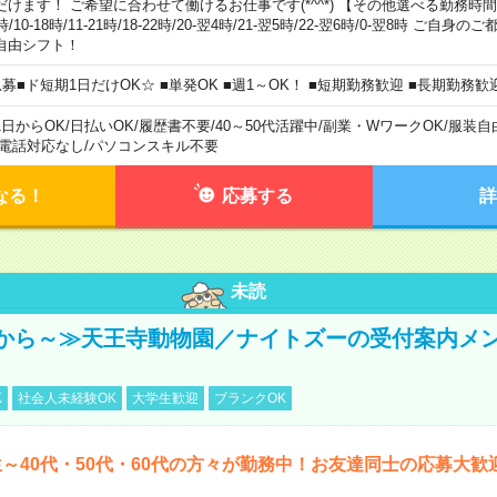
だけます！ ご希望に合わせて働けるお仕事です(*^^*) 【その他選べる勤務時間】 8-1
時/10-18時/11-21時/18-22時/20-翌4時/21-翌5時/22-翌6時/0-翌8時 ご
自由シフト！
急募■ド短期1日だけOK☆ ■単発OK ■週1～OK！ ■短期勤務歓迎 ■長期勤務歓
1日からOK
/
日払いOK
/
履歴書不要
/
40～50代活躍中
/
副業・WワークOK
/
服装自
電話対応なし
/
パソコンスキル不要
なる！
応募する
詳
未読
から～≫天王寺動物園／ナイトズーの受付案内メ
K
社会人未経験OK
大学生歓迎
ブランクOK
～40代・50代・60代の方々が勤務中！お友達同士の応募大歓