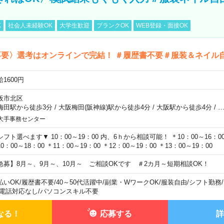
K
社会人未経験OK
大学生歓迎
ブランクOK
WEB登録・面接OK
不要〉選考はオンラインで完結！ ＃履歴書不要＃服装＆ネイル
1600円
阪市北区
梅田駅から徒歩3分
/
大阪梅田(阪神線)駅から徒歩4分
/
大阪駅から徒歩4分
/
大手事務センター
シフト選べます▼ 10：00～19：00 内、6ｈから相談可能！ ＊10：00～16：00 
0：00～18：00 ＊11：00～19：00 ＊12：00～19：00 ＊13：00～19：00
急募】8月～、9月～、10月～ ご相談OKです ＃2カ月～短期相談OK！
払いOK
/
履歴書不要
/
40～50代活躍中
/
副業・WワークOK
/
服装自由
/
シフト勤務
/
電話対応なし
/
パソコンスキル不要
なる！
応募する
詳