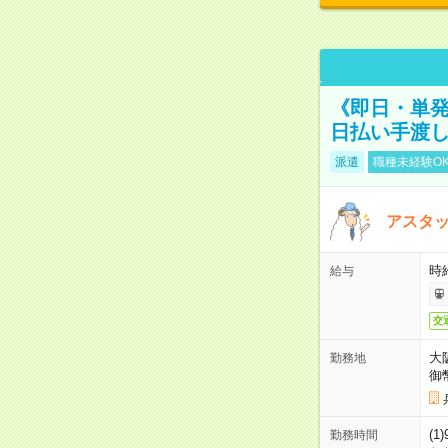
《即日・単発
日払い手渡
派遣
職種未経験O
アスタッ
時給
給与
交
大
勤務地
御
(1
勤務時間