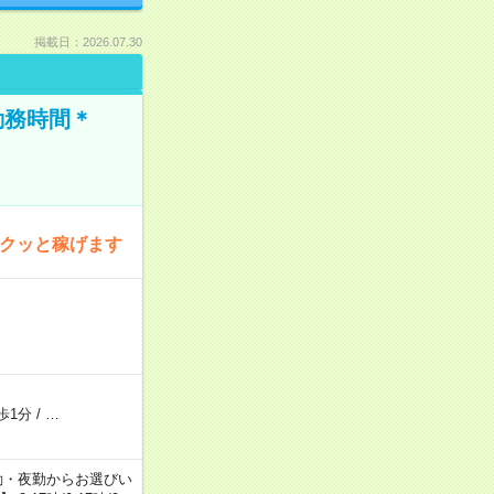
掲載日：2026.07.30
勤務時間＊
サクッと稼げます
歩1分
/
…
日勤・夕勤・夜勤からお選びい