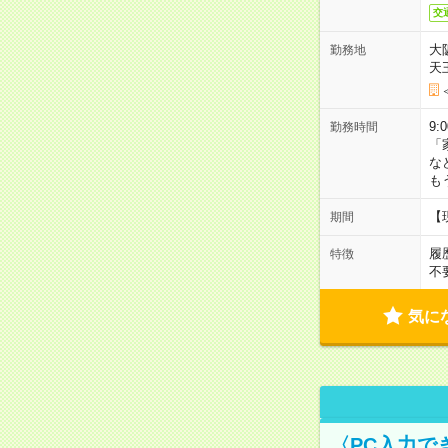
交
大
勤務地
天
9:
勤務時間
「
な
も
【
期間
履
特徴
不
気に
〈PC入力で