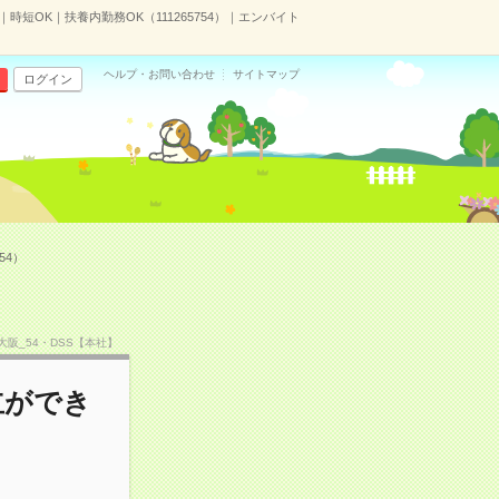
短OK｜扶養内勤務OK（111265754）｜エンバイト
ヘルプ・お問い合わせ
サイトマップ
ログイン
54）
F大阪_54・DSS【本社】
立ができ