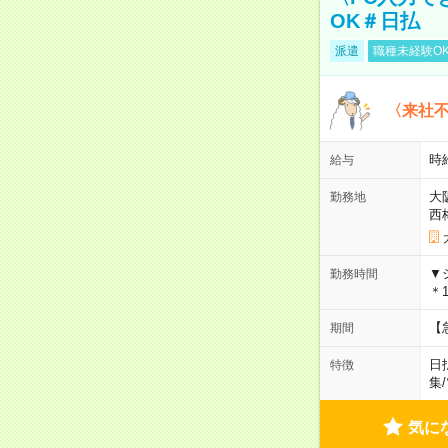
OK＃日払
派遣
職種未経験O
〈来社
時給
給与
大
勤務地
西
▼
勤務時間
＊1
【
期間
日
特徴
集
/
気に