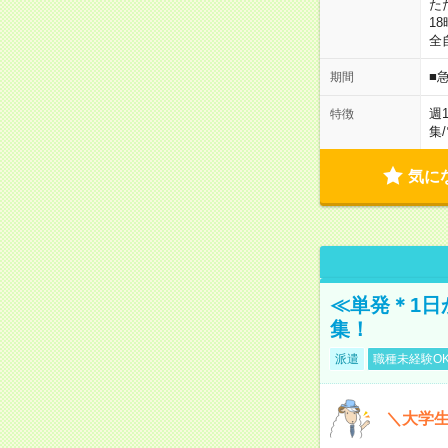
た
18
全
■
期間
週
特徴
集
/
気に
≪単発＊1日
集！
派遣
職種未経験O
＼大学生