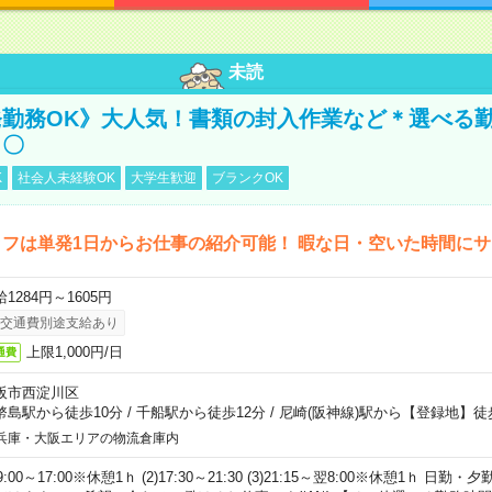
未読
勤務OK》大人気！書類の封入作業など＊選べる
し〇
K
社会人未経験OK
大学生歓迎
ブランクOK
フは単発1日からお仕事の紹介可能！ 暇な日・空いた時間に
1284円～1605円
交通費別途支給あり
上限1,000円/日
通費
阪市西淀川区
幣島駅から徒歩10分
/
千船駅から徒歩12分
/
尼崎(阪神線)駅から【登録地】徒
兵庫・大阪エリアの物流倉庫内
)9:00～17:00※休憩1ｈ (2)17:30～21:30 (3)21:15～翌8:00※休憩1ｈ 