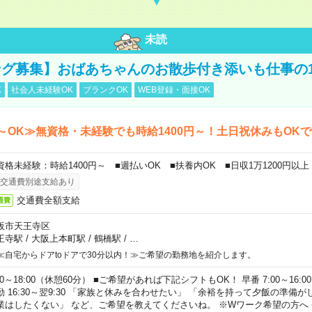
未読
グ募集】おばあちゃんのお散歩付き添いも仕事の
K
社会人未経験OK
ブランクOK
WEB登録・面接OK
～OK≫無資格・未経験でも時給1400円～！土日祝休みもOK
資格未経験：時給1400円～ ■週払いOK ■扶養内OK ■日収1万1200円以上
交通費別途支給あり
交通費全額支給
通費
阪市天王寺区
王寺駅
/
大阪上本町駅
/
鶴橋駅
/
…
≪自宅からドアtoドアで30分以内！≫ご希望の勤務地を紹介します。
00～18:00（休憩60分） ■ご希望があれば下記シフトもOK！ 早番 7:00～16:00 遅
勤 16:30～翌9:30 「家族と休みを合わせたい」 「余裕を持って夕飯の準備
業はしたくない」 など、ご希望を教えてくださいね。 ※Wワーク希望の方へ