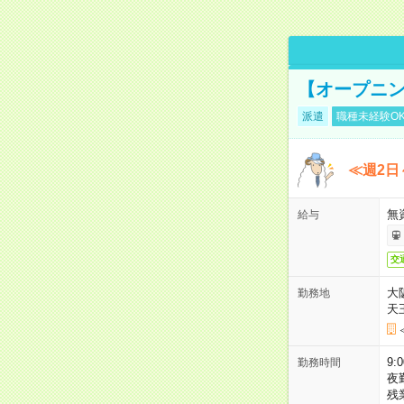
【オープニン
派遣
職種未経験O
≪週2日
無
給与
交
大
勤務地
天
9:
勤務時間
夜
残