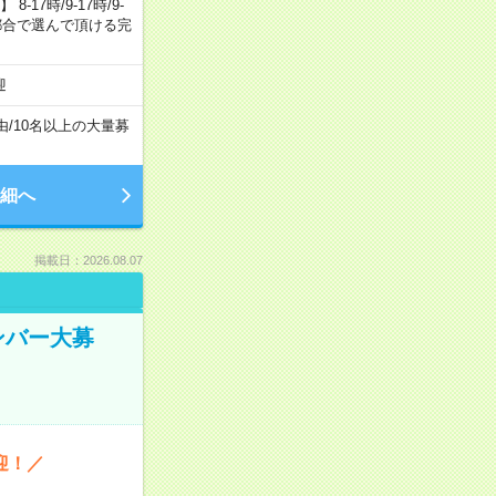
7時/9-17時/9-
自身のご都合で選んで頂ける完
迎
由
/
10名以上の大量募
細へ
掲載日：2026.08.07
ンバー大募
迎！／