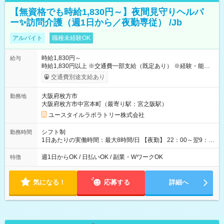
【無資格でも時給1,830円～】夜間見守りヘルパ
ー✨訪問介護（週1日から／夜勤専従） /Jb
アルバイト
職種未経験OK
時給1,830円～
給与
時給1,830円以上 ※交通費一部支給（既定あり） ※経験・能力を
考慮して決定します 【収入例】 週1回勤務の場合：1,830円×8時
交通費別途支給あり
間×4回=5万8,560円 週3回勤務の場合：1,830円×8時間×12回
=17万5,680円 【試用期間】試用期間あり 試用期間の長さ：2ヶ
大阪府枚方市
勤務地
月 ※ 雇用形態と給与に、本採用時と異なる部分があります。 雇
大阪府枚方市中宮本町（最寄り駅：宮之阪駅）
用形態：本採用時と同じです。 給与：時給 1,610円以上
ユースタイルラボラトリー株式会社
シフト制
勤務時間
1日あたりの実働時間：最大8時間/日 【夜勤】 22：00～翌9：
00 ※週1日～OK ／ 夜勤専従 ＊＊ 勤務時間例 ＊＊ ■22時か
ら翌7時 ■23時から翌8時 ■24時から翌9時 など ※上記の時間
週1日からOK / 日払いOK / 副業・WワークOK
特徴
内で8時間勤務（休憩1時間）ご利用者様により、時間は異なり
ます。 ※曜日固定（毎週同じ曜日での勤務となります）
気になる！
応募する
詳細へ