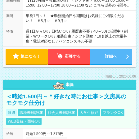
【1日3時間～も相談OK!】 ＜シフト例＞ 9:00～12:00 10:00～
勤務時間
15:00 12:00～17:00 18:00～21:00 など こちら以外の時間帯も
お気軽にご相談ください！
単発1日～！ ★勤務開始日や期間はお気軽にご相談くださ
期間
い！ ＃8月～ ＃9月～
週1日からOK
/
日払いOK
/
履歴書不要
/
40～50代活躍中
/
副
特徴
業・WワークOK
/
服装自由
/
シフト勤務
/
10名以上の大量募
集
/
電話対応なし
/
パソコンスキル不要
気になる！
応募する
詳細へ
掲載日：2026.08.06
未読
＜時給1,500円～＊好きな時にお仕事＞文房具の
モクモク仕分け
派遣
職種未経験OK
社会人未経験OK
大学生歓迎
ブランクOK
WEB登録・面接OK
時給1,500円～1,875円
給与