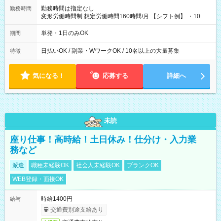
勤務時間は指定なし
勤務時間
変形労働時間制 想定労働時間160時間/月 【シフト例】 ・10：
00～20：00
単発・1日のみOK
期間
日払いOK / 副業・WワークOK / 10名以上の大量募集
特徴
気になる！
応募する
詳細へ
未読
座り仕事！高時給！土日休み！仕分け・入力業
務など
派遣
職種未経験OK
社会人未経験OK
ブランクOK
WEB登録・面接OK
時給1400円
給与
交通費別途支給あり