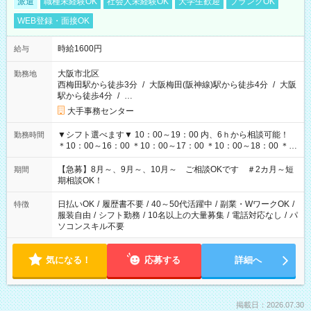
派遣
職種未経験OK
社会人未経験OK
大学生歓迎
ブランクOK
WEB登録・面接OK
時給1600円
給与
大阪市北区
勤務地
西梅田駅から徒歩3分
/
大阪梅田(阪神線)駅から徒歩4分
/
大阪
駅から徒歩4分
/
…
大手事務センター
▼シフト選べます▼ 10：00～19：00 内、6ｈから相談可能！
勤務時間
＊10：00～16：00 ＊10：00～17：00 ＊10：00～18：00 ＊
11：00～19：00 ＊12：00～19：00 ＊13：00～19：00
【急募】8月～、9月～、10月～ ご相談OKです ＃2カ月～短
期間
期相談OK！
日払いOK
/
履歴書不要
/
40～50代活躍中
/
副業・WワークOK
/
特徴
服装自由
/
シフト勤務
/
10名以上の大量募集
/
電話対応なし
/
パ
ソコンスキル不要
気になる！
応募する
詳細へ
掲載日：2026.07.30