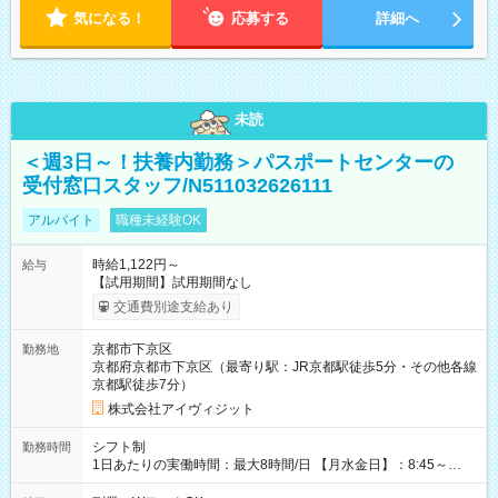
気になる！
応募する
詳細へ
未読
＜週3日～！扶養内勤務＞パスポートセンターの
受付窓口スタッフ/N511032626111
アルバイト
職種未経験OK
時給1,122円～
給与
【試用期間】試用期間なし
交通費別途支給あり
京都市下京区
勤務地
京都府京都市下京区（最寄り駅：JR京都駅徒歩5分・その他各線
京都駅徒歩7分）
株式会社アイヴィジット
シフト制
勤務時間
1日あたりの実働時間：最大8時間/日 【月水金日】：8:45～
16:30 【火木】：8:45～19:00 週3日～OK、シフト制 ※扶養内