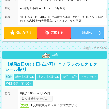
≪短期＊単発≫ 8・9・10月限定！
期間
週1日からOK
/
40～50代活躍中
/
副業・WワークOK
/
シフト勤
特徴
務
/
10名以上の大量募集
/
パソコンスキル不要
気になる！
応募する
詳細へ
掲載日：2026.08.06
未読
《単発1日OK！日払い可》＊チラシのモクモク
シール貼り
派遣
職種未経験OK
社会人未経験OK
大学生歓迎
ブランクOK
WEB登録・面接OK
時給1,500円～1,875円
給与
交通費別途支給あり
■ 交通費規定内支給 ※派遣先による
交通費