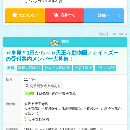
し
/
パソコンスキル不要
気になる！
応募する
詳細へ
掲載日：2026.08.04
未読
≪単発＊1日から～≫天王寺動物園／ナイトズー
の受付案内メンバー大募集！
派遣
職種未経験OK
社会人未経験OK
大学生歓迎
ブランクOK
1177円
給与
交通費別途支給あり
1日450円迄の実費を支給
交通費
大阪市天王寺区
勤務地
天王寺駅から徒歩5分
/
動物園前駅から徒歩5分
/
新今宮駅か
ら徒歩5分
天王寺動物園
16時30分～20時00分（休憩0分）／実働3時間30分
勤務時間