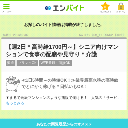
0
メニュー
気になる！
ログイン
お探しのバイト情報は掲載が終了しました。
掲載日 :2026
/
08
/
02
No.CRSF京都_17・SNR2 【本社】
【週2日＊高時給1700円～】シニア向けマン
ションで食事の配膳や見守り＊介護
派遣
ブランクOK
WEB登録・面接OK
≪1日5時間～の時短OK！≫業界最高水準の高時給
でとにかく稼げる＊日払いもOK！
▼まるで高級マンションのような施設で働ける！ 人気の「サービ
...
もっとみる
あなたの閲覧履歴からのオススメ