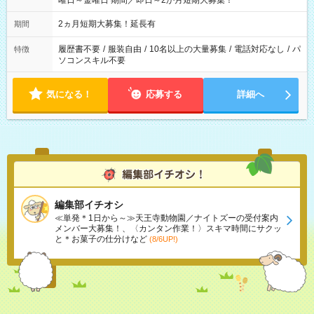
曜日～金曜日 期間／即日～2か月短期大募集！
2ヵ月短期大募集！延長有
期間
履歴書不要
/
服装自由
/
10名以上の大量募集
/
電話対応なし
/
パ
特徴
ソコンスキル不要
気になる！
応募する
詳細へ
編集部イチオシ
≪単発＊1日から～≫天王寺動物園／ナイトズーの受付案内
メンバー大募集！、〈カンタン作業！〉スキマ時間にサクッ
と＊お菓子の仕分けなど
(8/6UP!)