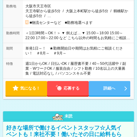
大阪市天王寺区
勤務地
天王寺駅から徒歩5分
/
大阪上本町駅から徒歩5分
/
鶴橋駅か
ら徒歩5分
/
…
■物流センターなど ■勤務地選べます
＜1日3時間～OK！＞ ▼ 例えば… ▼ 15:00～18:00 15:00～
勤務時間
22:00 17:00～22:00 など こちら以外の時間もお気軽にご相談く
ださい！
単発1日～！ ★勤務開始日や期間はお気軽にご相談くださ
期間
い！ ＃8月～ ＃9月～
週1日からOK
/
日払いOK
/
履歴書不要
/
40～50代活躍中
/
副
特徴
業・WワークOK
/
服装自由
/
シフト勤務
/
10名以上の大量募
集
/
電話対応なし
/
パソコンスキル不要
気になる！
応募する
詳細へ
未読
好きな場所で働けるイベントスタッフ☆人気イ
ベントも！来社不要！働いたその日に給料もら