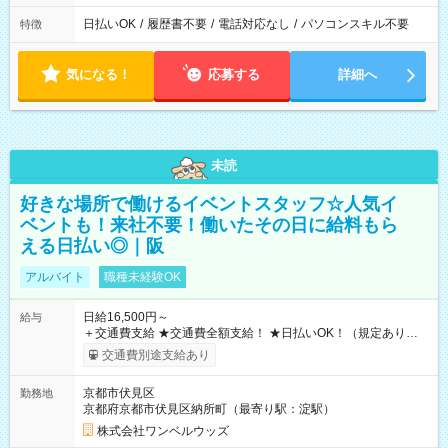
日払いOK
/
履歴書不要
/
電話対応なし
/
パソコンスキル不要
特徴
気になる！
応募する
詳細へ
未読
好きな場所で働けるイベントスタッフ☆人気イ
ベントも！来社不要！働いたその日に給料もら
える日払い◎｜阪
アルバイト
職種未経験OK
日給16,500円～
給与
＋交通費支給 ★交通費全額支給！ ★日払いOK！（規定あり） ┗
働いたその日に現金GET♪ お仕事後はコンビニATMから 日払
交通費別途支給あり
い分を引き落とせます！ 【試用期間】試用期間なし
京都市伏見区
勤務地
京都府京都市伏見区納所町（最寄り駅：淀駅）
株式会社ワンベルウッズ