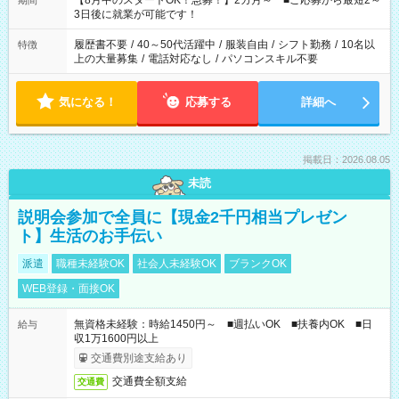
【8月中のスタートOK！急募！】2カ月～ ■ご応募から最短2～
期間
ね。 ※Wワーク希望の方へ 今ご覧のお仕事で希望する勤務時間
3日後に就業が可能です！
と、もう1つのお仕事の勤務時間。 合計で週40時間を超える場
合は応募できません。
履歴書不要
/
40～50代活躍中
/
服装自由
/
シフト勤務
/
10名以
特徴
上の大量募集
/
電話対応なし
/
パソコンスキル不要
気になる！
応募する
詳細へ
掲載日：2026.08.05
未読
説明会参加で全員に【現金2千円相当プレゼン
ト】生活のお手伝い
派遣
職種未経験OK
社会人未経験OK
ブランクOK
WEB登録・面接OK
無資格未経験：時給1450円～ ■週払いOK ■扶養内OK ■日
給与
収1万1600円以上
交通費別途支給あり
交通費全額支給
交通費