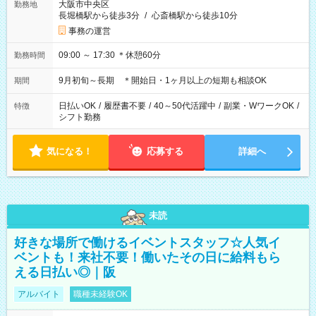
大阪市中央区
勤務地
長堀橋駅から徒歩3分
/
心斎橋駅から徒歩10分
事務の運営
09:00 ～ 17:30 ＊休憩60分
勤務時間
9月初旬～長期 ＊開始日・1ヶ月以上の短期も相談OK
期間
日払いOK
/
履歴書不要
/
40～50代活躍中
/
副業・WワークOK
/
特徴
シフト勤務
気になる！
応募する
詳細へ
未読
好きな場所で働けるイベントスタッフ☆人気イ
ベントも！来社不要！働いたその日に給料もら
える日払い◎｜阪
アルバイト
職種未経験OK