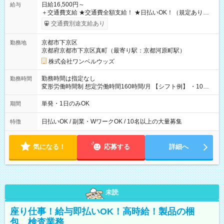
日給16,500円～
給与
＋交通費支給 ★交通費全額支給！ ★日払いOK！（規定あり） ┗
働いたその日に現金GET♪ お仕事後はコンビニATMから 日払
交通費別途支給あり
い分を引き落とせます！ 【試用期間】試用期間なし
京都市下京区
勤務地
京都府京都市下京区真町（最寄り駅：京都河原町駅）
株式会社ワンベルウッズ
勤務時間は指定なし
勤務時間
変形労働時間制 想定労働時間160時間/月 【シフト例】 ・10：
00～20：00
単発・1日のみOK
期間
日払いOK / 副業・WワークOK / 10名以上の大量募集
特徴
気になる！
応募する
詳細へ
未読
座り仕事！給与即払いOK！高時給！製品の梱
包、検査業務