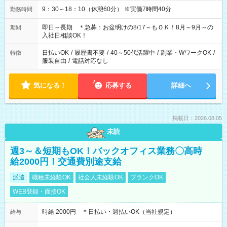
9：30～18：10（休憩60分） ※実働7時間40分
勤務時間
即日～長期 ＊急募：お盆明けの8/17～もＯＫ！8月～9月～の
期間
入社日相談OK！
日払いOK
/
履歴書不要
/
40～50代活躍中
/
副業・WワークOK
/
特徴
服装自由
/
電話対応なし
気になる！
応募する
詳細へ
掲載日：2026.08.05
未読
週3～＆短期もOK！バックオフィス業務〇高時
給2000円！交通費別途支給
派遣
職種未経験OK
社会人未経験OK
ブランクOK
WEB登録・面接OK
時給 2000円 ＊日払い・週払いOK（当社規定）
給与