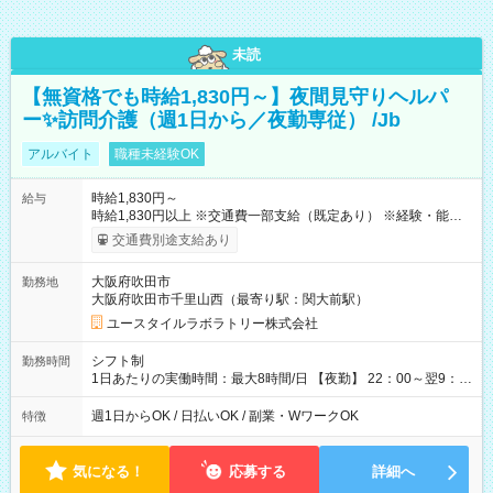
未読
【無資格でも時給1,830円～】夜間見守りヘルパ
ー✨訪問介護（週1日から／夜勤専従） /Jb
アルバイト
職種未経験OK
時給1,830円～
給与
時給1,830円以上 ※交通費一部支給（既定あり） ※経験・能力を
考慮して決定します 【収入例】 週1回勤務の場合：1,830円×8時
交通費別途支給あり
間×4回=5万8,560円 週3回勤務の場合：1,830円×8時間×12回
=17万5,680円 【試用期間】試用期間あり 試用期間の長さ：2ヶ
大阪府吹田市
勤務地
月 ※ 雇用形態と給与に、本採用時と異なる部分があります。 雇
大阪府吹田市千里山西（最寄り駅：関大前駅）
用形態：本採用時と同じです。 給与：時給 1,610円以上
ユースタイルラボラトリー株式会社
シフト制
勤務時間
1日あたりの実働時間：最大8時間/日 【夜勤】 22：00～翌9：
00 ※週1日～OK ／ 夜勤専従 ＊＊ 勤務時間例 ＊＊ ■22時か
ら翌7時 ■23時から翌8時 ■24時から翌9時 など ※上記の時間
週1日からOK / 日払いOK / 副業・WワークOK
特徴
内で8時間勤務（休憩1時間）ご利用者様により、時間は異なり
ます。 ※曜日固定（毎週同じ曜日での勤務となります）
気になる！
応募する
詳細へ