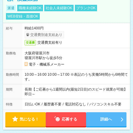
派遣
職種未経験OK
社会人未経験OK
ブランクOK
WEB登録・面接OK
時給1400円
給与
交通費別途支給あり
交通費支給有り
交通費
大阪府寝屋川市
勤務地
寝屋川市駅から徒歩5分
電子・機械系メーカー
10:00～16:00 10:00～17:00 ※表記のうち実働5時間から6時間で
勤務時間
す。
長期【ご応募から1週間以内(最短2日目)のスピード就業が可能】
期間
即日～
日払いOK
/
履歴書不要
/
電話対応なし
/
パソコンスキル不要
特徴
気になる！
応募する
詳細へ