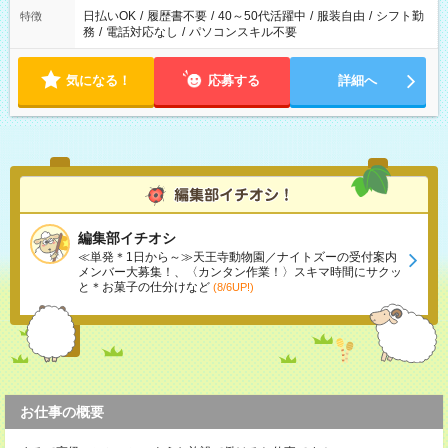
日払いOK
/
履歴書不要
/
40～50代活躍中
/
服装自由
/
シフト勤
特徴
務
/
電話対応なし
/
パソコンスキル不要
気になる！
応募する
詳細へ
編集部イチオシ
≪単発＊1日から～≫天王寺動物園／ナイトズーの受付案内
メンバー大募集！、〈カンタン作業！〉スキマ時間にサクッ
と＊お菓子の仕分けなど
(8/6UP!)
お仕事の概要