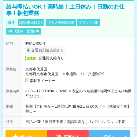
給与即払いOK！高時給！土日休み！日勤のお仕
事！梱包業務
派遣
職種未経験OK
社会人未経験OK
ブランクOK
WEB登録・面接OK
時給1400円
給与
交通費別途支給あり
交通費支給有り
交通費
京都市伏見区
勤務地
京都府京都市伏見区 ※車通勤・バイク通勤OK
素材系メーカー
8:00～17:00 8:00～16:00 ※表記のうち実働6時間50分から7時間
勤務時間
50分です。
長期【ご応募から1週間以内(最短2日目)のスピード就業が可能】
期間
即日～
日払いOK
/
履歴書不要
/
電話対応なし
/
パソコンスキル不要
特徴