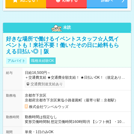
気になる！
応募する
詳細へ
未読
好きな場所で働けるイベントスタッフ☆人気イ
ベントも！来社不要！働いたその日に給料もら
える日払い◎｜阪
アルバイト
職種未経験OK
日給16,500円～
給与
＋交通費支給 ★交通費全額支給！ ★日払いOK！（規定あり） ┗
働いたその日に現金GET♪ お仕事後はコンビニATMから 日払
交通費別途支給あり
い分を引き落とせます！ 【試用期間】試用期間なし
京都市下京区
勤務地
京都府京都市下京区東塩小路釜殿町（最寄り駅：京都駅）
株式会社ワンベルウッズ
勤務時間は指定なし
勤務時間
変形労働時間制 想定労働時間160時間/月 【シフト例】 ・10：
00～20：00
単発・1日のみOK
期間