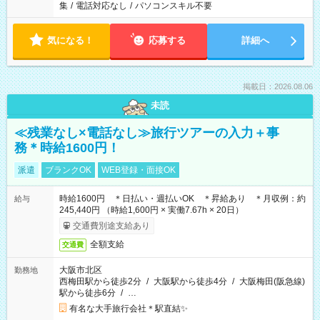
集
/
電話対応なし
/
パソコンスキル不要
気になる！
応募する
詳細へ
掲載日：2026.08.06
未読
≪残業なし×電話なし≫旅行ツアーの入力＋事
務＊時給1600円！
派遣
ブランクOK
WEB登録・面接OK
時給1600円 ＊日払い・週払いOK ＊昇給あり ＊月収例：約
給与
245,440円 （時給1,600円 × 実働7.67h × 20日）
交通費別途支給あり
全額支給
交通費
大阪市北区
勤務地
西梅田駅から徒歩2分
/
大阪駅から徒歩4分
/
大阪梅田(阪急線)
駅から徒歩6分
/
…
有名な大手旅行会社＊駅直結✨