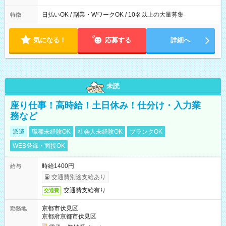
日払いOK / 副業・WワークOK / 10名以上の大量募集
特徴
気になる！
応募する
詳細へ
未読
座り仕事！高時給！土日休み！仕分け・入力業
務など
派遣
職種未経験OK
社会人未経験OK
ブランクOK
WEB登録・面接OK
時給1400円
給与
交通費別途支給あり
交通費支給有り
交通費
京都市伏見区
勤務地
京都府京都市伏見区