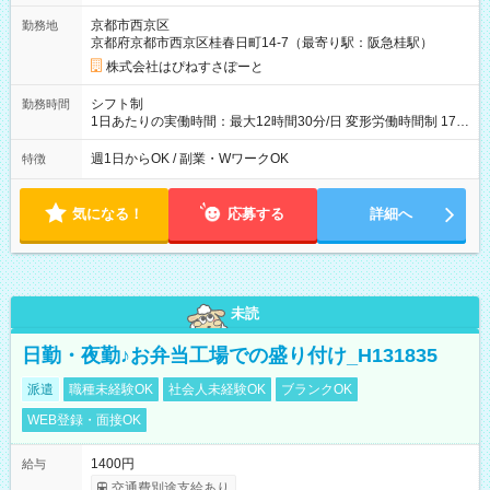
京都市西京区
勤務地
京都府京都市西京区桂春日町14-7（最寄り駅：阪急桂駅）
株式会社はぴねすさぽーと
シフト制
勤務時間
1日あたりの実働時間：最大12時間30分/日 変形労働時間制 17：
00～翌9：00（休憩時間3.5時間) 一日の実働時間：12.5時間 想
定労働時間：37.5時間/週 ＊曜日相談：可 ＊労働日数相談：可
週1日からOK / 副業・WワークOK
特徴
気になる！
応募する
詳細へ
未読
日勤・夜勤♪お弁当工場での盛り付け_H131835
派遣
職種未経験OK
社会人未経験OK
ブランクOK
WEB登録・面接OK
1400円
給与
交通費別途支給あり