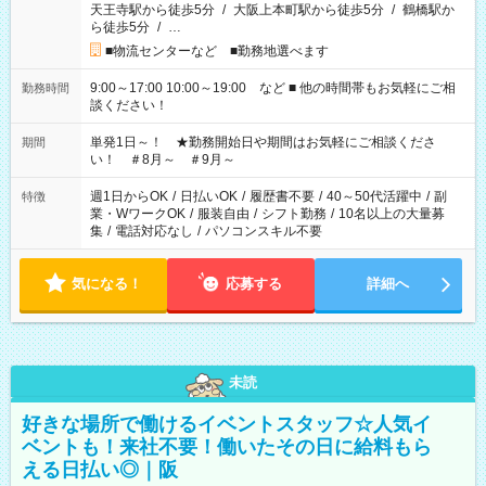
天王寺駅から徒歩5分
/
大阪上本町駅から徒歩5分
/
鶴橋駅か
ら徒歩5分
/
…
■物流センターなど ■勤務地選べます
9:00～17:00 10:00～19:00 など ■ 他の時間帯もお気軽にご相
勤務時間
談ください！
単発1日～！ ★勤務開始日や期間はお気軽にご相談くださ
期間
い！ ＃8月～ ＃9月～
週1日からOK
/
日払いOK
/
履歴書不要
/
40～50代活躍中
/
副
特徴
業・WワークOK
/
服装自由
/
シフト勤務
/
10名以上の大量募
集
/
電話対応なし
/
パソコンスキル不要
気になる！
応募する
詳細へ
未読
好きな場所で働けるイベントスタッフ☆人気イ
ベントも！来社不要！働いたその日に給料もら
える日払い◎｜阪