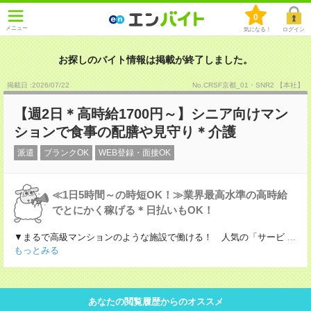
0
メニュー
気になる！
ログイン
お探しのバイト情報は掲載が終了しました。
掲載日 :2026
/
07
/
22
No.CRSF京都_01・SNR2 【本社】
【週2日＊高時給1700円～】シニア向けマン
ションで食事の配膳や見守り＊介護
派遣
ブランクOK
WEB登録・面接OK
≪1日5時間～の時短OK！≫業界最高水準の高時給
でとにかく稼げる＊日払いもOK！
▼まるで高級マンションのような施設で働ける！ 人気の「サービ
...
もっとみる
あなたの閲覧履歴からのオススメ