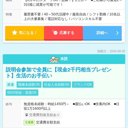
【8月中のスタートOK！急募！】2カ月～ ■ご応募から最短2～
期間
ね。 ※Wワーク希望の方へ 今ご覧のお仕事で希望する勤務時間
3日後に就業が可能です！
と、もう1つのお仕事の勤務時間。 合計で週40時間を超える場
合は応募できません。
履歴書不要
/
40～50代活躍中
/
服装自由
/
シフト勤務
/
10名以
特徴
上の大量募集
/
電話対応なし
/
パソコンスキル不要
気になる！
応募する
詳細へ
掲載日：2026.08.05
未読
説明会参加で全員に【現金2千円相当プレゼン
ト】生活のお手伝い
派遣
職種未経験OK
社会人未経験OK
ブランクOK
WEB登録・面接OK
無資格未経験：時給1450円～ ■週払いOK ■扶養内OK ■日
給与
収1万1600円以上
交通費別途支給あり
交通費全額支給
交通費