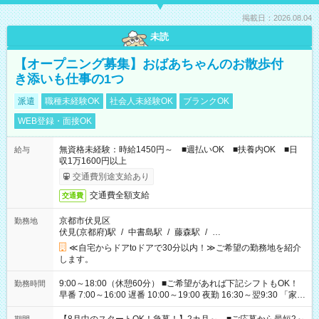
掲載日：2026.08.04
未読
【オープニング募集】おばあちゃんのお散歩付
き添いも仕事の1つ
派遣
職種未経験OK
社会人未経験OK
ブランクOK
WEB登録・面接OK
無資格未経験：時給1450円～ ■週払いOK ■扶養内OK ■日
給与
収1万1600円以上
交通費別途支給あり
交通費全額支給
交通費
京都市伏見区
勤務地
伏見(京都府)駅
/
中書島駅
/
藤森駅
/
…
≪自宅からドアtoドアで30分以内！≫ご希望の勤務地を紹介
します。
9:00～18:00（休憩60分） ■ご希望があれば下記シフトもOK！
勤務時間
早番 7:00～16:00 遅番 10:00～19:00 夜勤 16:30～翌9:30 「家族
と休みを合わせたい」 「余裕を持って夕飯の準備がしたい」
「できれば残業はしたくない」 など、ご希望を教えてください