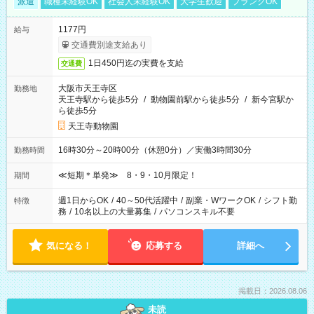
派遣
職種未経験OK
社会人未経験OK
大学生歓迎
ブランクOK
1177円
給与
交通費別途支給あり
1日450円迄の実費を支給
交通費
大阪市天王寺区
勤務地
天王寺駅から徒歩5分
/
動物園前駅から徒歩5分
/
新今宮駅か
ら徒歩5分
天王寺動物園
16時30分～20時00分（休憩0分）／実働3時間30分
勤務時間
≪短期＊単発≫ 8・9・10月限定！
期間
週1日からOK
/
40～50代活躍中
/
副業・WワークOK
/
シフト勤
特徴
務
/
10名以上の大量募集
/
パソコンスキル不要
気になる！
応募する
詳細へ
掲載日：2026.08.06
未読