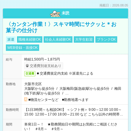
掲載日：2026.08.05
未読
〈カンタン作業！〉スキマ時間にサクッと＊お
菓子の仕分け
派遣
職種未経験OK
社会人未経験OK
大学生歓迎
ブランクOK
WEB登録・面接OK
時給1,500円～1,875円
給与
交通費別途支給あり
■ 交通費規定内支給 ※派遣先による
交通費
大阪市北区
勤務地
大阪駅から徒歩5分
/
大阪梅田(阪急線)駅から徒歩5分
/
梅田
(地下鉄)駅から徒歩5分
/
…
■物流センターなど ■勤務地選べます
【1日3時間～も相談OK!】 ＜シフト例＞ 9:00～12:00 10:00～
勤務時間
15:00 12:00～17:00 18:00～21:00 など こちら以外の時間帯も
お気軽にご相談ください！
単発1日～！ ★勤務開始日や期間はお気軽にご相談くださ
期間
い！ ＃8月～ ＃9月～