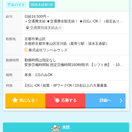
アルバイト
職種未経験OK
日給16,500円～
給与
＋交通費支給 ★交通費全額支給！ ★日払いOK！（規定あり） ┗
働いたその日に現金GET♪ お仕事後はコンビニATMから 日払
交通費別途支給あり
い分を引き落とせます！ 【試用期間】試用期間なし
京都市東山区
勤務地
京都府京都市東山区宮川筋（最寄り駅：清水五条駅）
株式会社ワンベルウッズ
勤務時間は指定なし
勤務時間
変形労働時間制 想定労働時間160時間/月 【シフト例】 ・10：
00～20：00
単発・1日のみOK
期間
日払いOK / 副業・WワークOK / 10名以上の大量募集
特徴
気になる！
応募する
詳細へ
未読