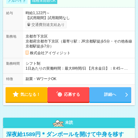
アルバイト
職種未経験OK
時給1,122円～
給与
【試用期間】試用期間なし
交通費別途支給あり
京都市下京区
勤務地
京都府京都市下京区（最寄り駅：JR京都駅徒歩5分・その他各線
京都駅徒歩7分）
株式会社アイヴィジット
シフト制
勤務時間
1日あたりの実働時間：最大8時間/日 【月水金日】：8:45～
16:30 【火木】：8:45～19:00 週3日～OK、シフト制 ※扶養内
勤務OK ※月1回～2回程度、日曜日出勤をお願いします。 ※時間
副業・WワークOK
特徴
内にて5時間～のシフト組み合わせ※固定シフトではございませ
ん。
気になる！
応募する
詳細へ
未読
深夜給1589円＊ダンボールを開けて中身を移す