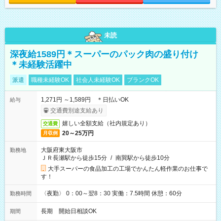
未読
深夜給1589円＊スーパーのパック肉の盛り付け
＊未経験活躍中
派遣
職種未経験OK
社会人未経験OK
ブランクOK
1,271円 ～1,589円 ＊日払いOK
給与
交通費別途支給あり
嬉しい全額支給（社内規定あり）
交通費
20～25万円
月収例
大阪府東大阪市
勤務地
ＪＲ長瀬駅から徒歩15分
/
南巽駅から徒歩10分
大手スーパーの食品加工の工場でかんたん軽作業のお仕事で
す！
〈夜勤〉 0：00～翌8：30 実働：7.5時間 休憩：60分
勤務時間
長期 開始日相談OK
期間