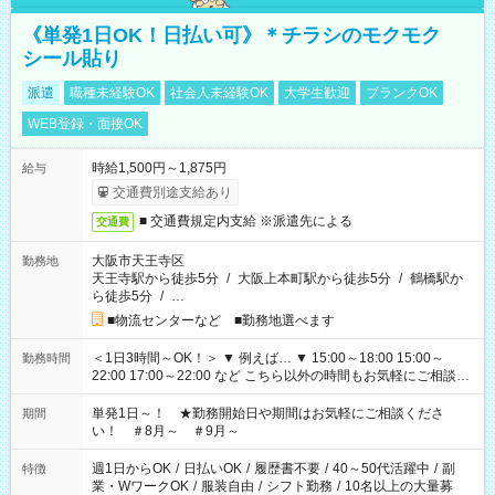
《単発1日OK！日払い可》＊チラシのモクモク
シール貼り
派遣
職種未経験OK
社会人未経験OK
大学生歓迎
ブランクOK
WEB登録・面接OK
時給1,500円～1,875円
給与
交通費別途支給あり
■ 交通費規定内支給 ※派遣先による
交通費
大阪市天王寺区
勤務地
天王寺駅から徒歩5分
/
大阪上本町駅から徒歩5分
/
鶴橋駅か
ら徒歩5分
/
…
■物流センターなど ■勤務地選べます
＜1日3時間～OK！＞ ▼ 例えば… ▼ 15:00～18:00 15:00～
勤務時間
22:00 17:00～22:00 など こちら以外の時間もお気軽にご相談く
ださい！
単発1日～！ ★勤務開始日や期間はお気軽にご相談くださ
期間
い！ ＃8月～ ＃9月～
週1日からOK
/
日払いOK
/
履歴書不要
/
40～50代活躍中
/
副
特徴
業・WワークOK
/
服装自由
/
シフト勤務
/
10名以上の大量募