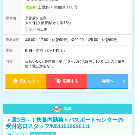
上限あり(月額)30,000円
交通費
京都府久世郡
勤務地
大久保(京都府)駅から車15分
お弁当工場
➀8:00～17:00（休憩60分） ➁20:00～翌5:00（休憩60分）
勤務時間
即日～長期（3ヶ月以上）
期間
日払いOK
/
履歴書不要
/
40～50代活躍中
/
10名以上の大量募
特徴
集
/
電話対応なし
気になる！
応募する
詳細へ
未読
＜週3日～！扶養内勤務＞パスポートセンターの
受付窓口スタッフ/N511032626111