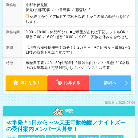
京都市伏見区
勤務地
伏見(京都府)駅
/
中書島駅
/
藤森駅
/
…
≪自宅からドアtoドアで30分以内！≫ご希望の勤務地を紹介
します。
9:00～18:00（休憩60分） ■ご希望があれば下記シフトもOK！
勤務時間
早番 7:00～16:00 遅番 10:00～19:00 「家族と休みを合わせた
い」 「余裕を持って夕飯の準備がしたい」 「できれば残業はし
たくない」 など、ご希望を教えてくださいね。 ※Wワーク希望
【現在も積極採用中！急募！】2カ月～ ■ご応募から最短2～3
期間
の方へ 今ご覧のお仕事で希望する勤務時間と、もう1つのお仕事
日後の就業も相談可能です！
の勤務時間。 合計で週40時間を超える場合は応募できません。
履歴書不要
/
40～50代活躍中
/
服装自由
/
シフト勤務
/
10名以
特徴
上の大量募集
/
電話対応なし
/
パソコンスキル不要
気になる！
応募する
詳細へ
掲載日：2026.08.04
未読
≪単発＊1日から～≫天王寺動物園／ナイトズー
の受付案内メンバー大募集！