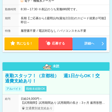
電子・機械系メーカー
8:30～17:30 ※表記のうち実働8時間です。
勤務時間
長期【ご応募から1週間以内(最短2日目)のスピード就業が可能】
期間
即日～
履歴書不要
/
電話対応なし
/
パソコンスキル不要
特徴
気になる！
応募する
詳細へ
未読
夜勤スタッフ！（京都桂） 週1日からOK！交
通費支給あり！
アルバイト
職種未経験OK
日給24,000円～
給与
【試用期間】試用期間あり 試用期間の長さ：3ヶ月 雇用形態、
給与は本採用時と同じです。
交通費別途支給あり