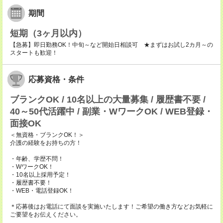
期間
短期（3ヶ月以内）
【急募】即日勤務OK！中旬～など開始日相談可 ★まずはお試し2カ月～の
スタートも歓迎！
応募資格・条件
ブランクOK / 10名以上の大量募集 / 履歴書不要 /
40～50代活躍中 / 副業・WワークOK / WEB登録・
面接OK
＜無資格・ブランクOK！＞
介護の経験をお持ちの方！
・年齢、学歴不問！
・WワークOK！
・10名以上採用予定！
・履歴書不要！
・WEB・電話登録OK！
＊応募後はお電話にて面談を実施いたします！ご希望の働き方などお気軽に
ご要望をお伝えください。