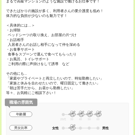
まるで高級マンションのような施設で働けるお仕事です！
できたばかりの施設が多く、利用者さんの要介護度も低め！
体力的な負担が少ないのも魅力です！
＜具体的には…＞
・お掃除
ベッドシーツの取り換え、お部屋の片づけ
・お話相手
入居者さんのお話し相手になって仲を深める
・お食事サポート
食事をスプーンで運んで食べてもらったり
・お風呂、トイレサポート
ご利用の際に声掛けをして誘導 など
その他にも...
「家庭やプライベートと両立したいので、時短勤務したい」
「家族と休みを合わせたいので、曜日固定して働きたい」
「朝は苦手だから、お昼から勤務したい」
等々、お気軽にご相談下さい！
職場の雰囲気
年齢層
20代
30
40
50
60
男女比率
女性
男性