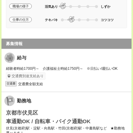
職場の様子
活気あり
しずか
仕事の仕方
テキパキ
コツコツ
募集情報
給与
経験者時給1700円～ 介護福祉士時給1750円～ ※日払い/週払いOK
交通費別途支給あり
交通費全額支給
交通費
勤務地
京都市伏見区
車通勤OK / 自転車・バイク通勤OK
伏見(京都府)駅・淀駅・向島駅・竹田(京都府)駅・中書島駅など ★勤務地