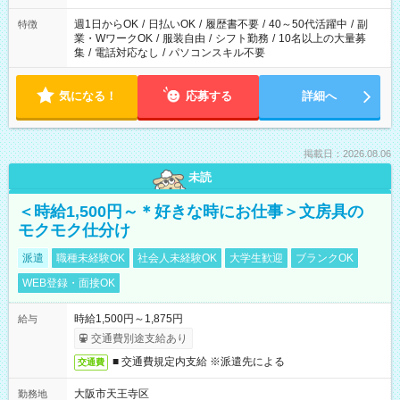
週1日からOK
/
日払いOK
/
履歴書不要
/
40～50代活躍中
/
副
特徴
業・WワークOK
/
服装自由
/
シフト勤務
/
10名以上の大量募
集
/
電話対応なし
/
パソコンスキル不要
気になる！
応募する
詳細へ
掲載日：2026.08.06
未読
＜時給1,500円～＊好きな時にお仕事＞文房具の
モクモク仕分け
派遣
職種未経験OK
社会人未経験OK
大学生歓迎
ブランクOK
WEB登録・面接OK
時給1,500円～1,875円
給与
交通費別途支給あり
■ 交通費規定内支給 ※派遣先による
交通費
大阪市天王寺区
勤務地