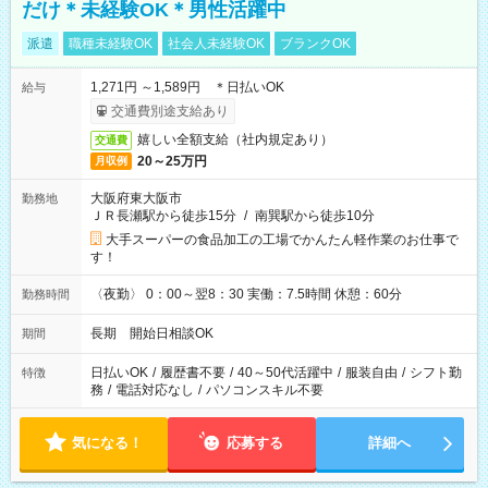
だけ＊未経験OK＊男性活躍中
派遣
職種未経験OK
社会人未経験OK
ブランクOK
1,271円 ～1,589円 ＊日払いOK
給与
交通費別途支給あり
嬉しい全額支給（社内規定あり）
交通費
20～25万円
月収例
大阪府東大阪市
勤務地
ＪＲ長瀬駅から徒歩15分
/
南巽駅から徒歩10分
大手スーパーの食品加工の工場でかんたん軽作業のお仕事で
す！
〈夜勤〉 0：00～翌8：30 実働：7.5時間 休憩：60分
勤務時間
長期 開始日相談OK
期間
日払いOK
/
履歴書不要
/
40～50代活躍中
/
服装自由
/
シフト勤
特徴
務
/
電話対応なし
/
パソコンスキル不要
気になる！
応募する
詳細へ