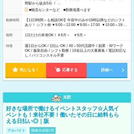
野駅から徒歩5分
/
…
■物流センターなど ■勤務地選べます
【1日3時間～も相談OK!】午前中のみや18時以降などのシフト
勤務時間
あり！ シフト例 ▼9:00～12:00 ▼9:00～17:00 ▼10:00～19:00
▼18:00～21:00
1日だけの単発OK！＃8月～ ＃9月～
期間
週1日からOK
/
日払いOK
/
40～50代活躍中
/
副業・Wワーク
特徴
OK
/
服装自由
/
シフト勤務
/
10名以上の大量募集
/
電話対応な
し
/
パソコンスキル不要
気になる！
応募する
詳細へ
未読
好きな場所で働けるイベントスタッフ☆人気イ
ベントも！来社不要！働いたその日に給料もら
える日払い◎｜阪
アルバイト
職種未経験OK