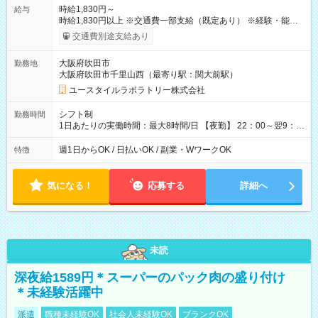
時給1,830円～
給与
時給1,830円以上 ※交通費一部支給（既定あり） ※経験・能力を
考慮して決定します 【収入例】 週1回勤務の場合：1,830円×8時
交通費別途支給あり
間×4回=5万8,560円 週3回勤務の場合：1,830円×8時間×12回
=17万5,680円 【試用期間】試用期間あり 試用期間の長さ：2ヶ
大阪府吹田市
勤務地
月 ※ 雇用形態と給与に、本採用時と異なる部分があります。 雇
大阪府吹田市千里山西（最寄り駅：関大前駅）
用形態：本採用時と同じです。 給与：時給 1,610円以上
ユースタイルラボラトリー株式会社
シフト制
勤務時間
1日あたりの実働時間：最大8時間/日 【夜勤】 22：00～翌9：
00 ※週1日～OK ／ 夜勤専従 ＊＊ 勤務時間例 ＊＊ ■22時か
ら翌7時 ■23時から翌8時 ■24時から翌9時 など ※上記の時間
週1日からOK / 日払いOK / 副業・WワークOK
特徴
内で8時間勤務（休憩1時間）ご利用者様により、時間は異なり
ます。 ※曜日固定（毎週同じ曜日での勤務となります）
気になる！
応募する
詳細へ
未読
深夜給1589円＊スーパーのパック肉の盛り付け
＊未経験活躍中
派遣
職種未経験OK
社会人未経験OK
ブランクOK