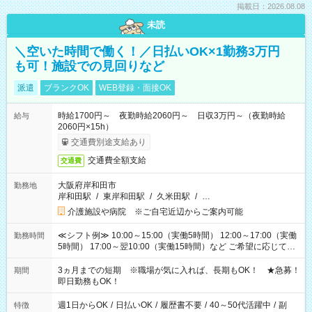
掲載日：2026.08.08
未読
＼空いた時間で働く！／日払いOK×1勤務3万円
も可！施設での見回りなど
派遣
ブランクOK
WEB登録・面接OK
時給1700円～ 夜勤時給2060円～ 日収3万円～（夜勤時給
給与
2060円×15h）
交通費別途支給あり
交通費全額支給
交通費
大阪府岸和田市
勤務地
岸和田駅
/
東岸和田駅
/
久米田駅
/
…
介護施設や病院 ※ご自宅近辺からご案内可能
≪シフト例≫ 10:00～15:00（実働5時間） 12:00～17:00（実働
勤務時間
5時間） 17:00～翌10:00（実働15時間）など ご希望に応じて、
働く時間は調整できます！ お気軽に担当へ相談ください！
3ヵ月までの短期 ※職場が気に入れば、長期もOK！ ★急募！
期間
即日勤務もOK！
週1日からOK
/
日払いOK
/
履歴書不要
/
40～50代活躍中
/
副
特徴