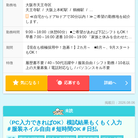
大阪市天王寺区
勤務地
天王寺駅
/
大阪上本町駅
/
鶴橋駅
/
…
≪自宅からドアtoドアで30分以内！≫ご希望の勤務地を紹介
します。
9:00～18:00（休憩60分） ■ご希望があれば下記シフトもOK！
勤務時間
早番 7:00～16:00 遅番 10:00～19:00 「家族と休みを合わせた
い」 「余裕を持って夕飯の準備がしたい」 「できれば残業はし
たくない」 など、ご希望を教えてくださいね。 ※Wワーク希望
【現在も積極採用中！急募！】2カ月～ ■8月～、9月スタート
期間
の方へ 今ご覧のお仕事で希望する勤務時間と、もう1つのお仕事
もOK！
の勤務時間。 合計で週40時間を超える場合は応募できません。
履歴書不要
/
40～50代活躍中
/
服装自由
/
シフト勤務
/
10名以
特徴
上の大量募集
/
電話対応なし
/
パソコンスキル不要
気になる！
応募する
詳細へ
掲載日：2026.08.06
未読
〈PC入力できればOK〉模試結果もくもく入力
＃服装ネイル自由＃短時間OK＃日払