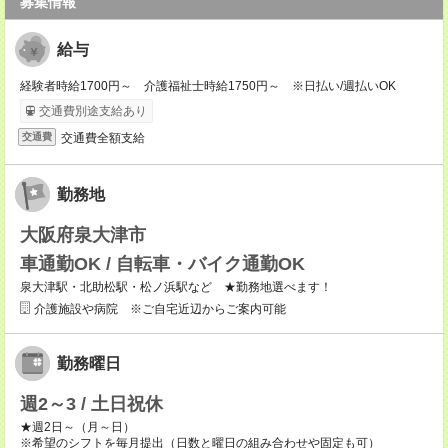
募集情報
給与
経験者時給1700円～ 介護福祉士時給1750円～ ※日払い/週払いOK
交通費別途支給あり
交通費全額支給
交通費
勤務地
大阪府泉大津市
車通勤OK / 自転車・バイク通勤OK
泉大津駅・北助松駅・松ノ浜駅など ★勤務地選べます！
介護施設や病院 ※ご自宅近辺からご案内可能
勤務曜日
週2～3 / 土日祝休
★週2日～（月～日）
※希望のシフトを毎月提出（日数と曜日の組み合わせや固定も可）