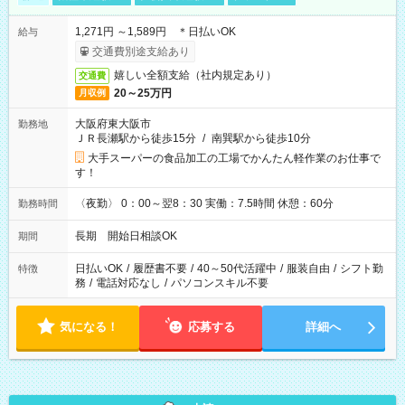
1,271円 ～1,589円 ＊日払いOK
給与
交通費別途支給あり
嬉しい全額支給（社内規定あり）
交通費
20～25万円
月収例
大阪府東大阪市
勤務地
ＪＲ長瀬駅から徒歩15分
/
南巽駅から徒歩10分
大手スーパーの食品加工の工場でかんたん軽作業のお仕事で
す！
〈夜勤〉 0：00～翌8：30 実働：7.5時間 休憩：60分
勤務時間
長期 開始日相談OK
期間
日払いOK
/
履歴書不要
/
40～50代活躍中
/
服装自由
/
シフト勤
特徴
務
/
電話対応なし
/
パソコンスキル不要
気になる！
応募する
詳細へ