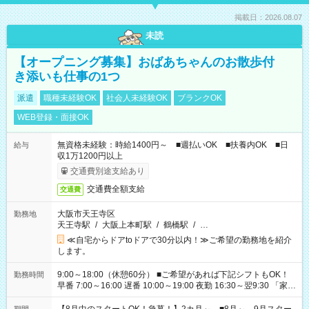
掲載日：2026.08.07
未読
【オープニング募集】おばあちゃんのお散歩付
き添いも仕事の1つ
派遣
職種未経験OK
社会人未経験OK
ブランクOK
WEB登録・面接OK
無資格未経験：時給1400円～ ■週払いOK ■扶養内OK ■日
給与
収1万1200円以上
交通費別途支給あり
交通費全額支給
交通費
大阪市天王寺区
勤務地
天王寺駅
/
大阪上本町駅
/
鶴橋駅
/
…
≪自宅からドアtoドアで30分以内！≫ご希望の勤務地を紹介
します。
9:00～18:00（休憩60分） ■ご希望があれば下記シフトもOK！
勤務時間
早番 7:00～16:00 遅番 10:00～19:00 夜勤 16:30～翌9:30 「家族
と休みを合わせたい」 「余裕を持って夕飯の準備がしたい」
「できれば残業はしたくない」 など、ご希望を教えてください