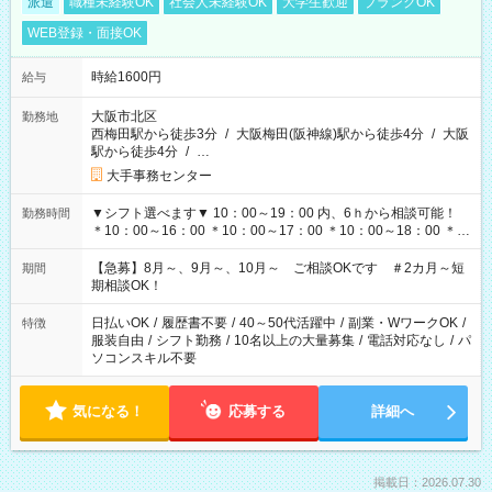
派遣
職種未経験OK
社会人未経験OK
大学生歓迎
ブランクOK
WEB登録・面接OK
時給1600円
給与
大阪市北区
勤務地
西梅田駅から徒歩3分
/
大阪梅田(阪神線)駅から徒歩4分
/
大阪
駅から徒歩4分
/
…
大手事務センター
▼シフト選べます▼ 10：00～19：00 内、6ｈから相談可能！
勤務時間
＊10：00～16：00 ＊10：00～17：00 ＊10：00～18：00 ＊
11：00～19：00 ＊12：00～19：00 ＊13：00～19：00
【急募】8月～、9月～、10月～ ご相談OKです ＃2カ月～短
期間
期相談OK！
日払いOK
/
履歴書不要
/
40～50代活躍中
/
副業・WワークOK
/
特徴
服装自由
/
シフト勤務
/
10名以上の大量募集
/
電話対応なし
/
パ
ソコンスキル不要
気になる！
応募する
詳細へ
掲載日：2026.07.30