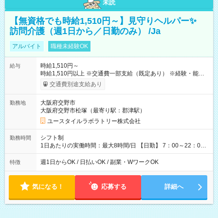
未読
【無資格でも時給1,510円～】見守りヘルパー✨
訪問介護（週1日から／日勤のみ） /Ja
アルバイト
職種未経験OK
時給1,510円～
給与
時給1,510円以上 ※交通費一部支給（既定あり） ※経験・能力を
考慮して決定します 【収入例】 週1回勤務の場合：1,510円×8時
交通費別途支給あり
間×4回=4万8,320円 週3回勤務の場合：1,510円×8時間×12回
=14万4,960円 週5回勤務の場合：1,510円×8時間×20回=24万
大阪府交野市
勤務地
1,600円 【試用期間】試用期間あり 試用期間の長さ：2ヶ月
大阪府交野市松塚（最寄り駅：郡津駅）
※ 雇用形態と給与に、本採用時と異なる部分があります。 雇用
形態：本採用時と同じです。 給与：時給 1,180円以上
ユースタイルラボラトリー株式会社
シフト制
勤務時間
1日あたりの実働時間：最大8時間/日 【日勤】 7：00～22：00
の間で4～8時間勤務（休憩時間は法定通り） ※週1日～OK ／ 1
日4時間から勤務OK ／ 夜勤なし ＊＊ 勤務時間例 ＊＊ ■7時
週1日からOK / 日払いOK / 副業・WワークOK
特徴
から11時 ■9時から18時 ■17時から21時 など ※訪問先により
変動 ※曜日固定（毎週同じ曜日勤務）
気になる！
応募する
詳細へ