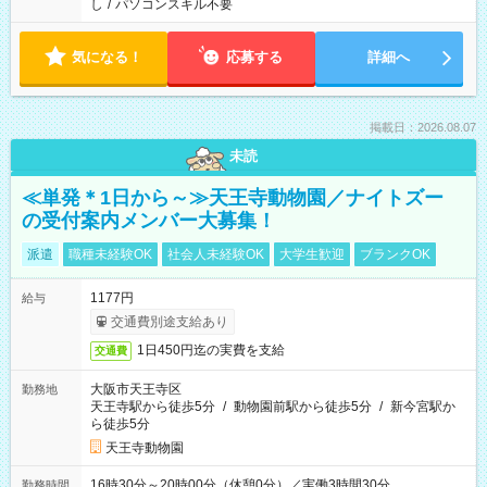
し
/
パソコンスキル不要
気になる！
応募する
詳細へ
掲載日：2026.08.07
未読
≪単発＊1日から～≫天王寺動物園／ナイトズー
の受付案内メンバー大募集！
派遣
職種未経験OK
社会人未経験OK
大学生歓迎
ブランクOK
1177円
給与
交通費別途支給あり
1日450円迄の実費を支給
交通費
大阪市天王寺区
勤務地
天王寺駅から徒歩5分
/
動物園前駅から徒歩5分
/
新今宮駅か
ら徒歩5分
天王寺動物園
16時30分～20時00分（休憩0分）／実働3時間30分
勤務時間