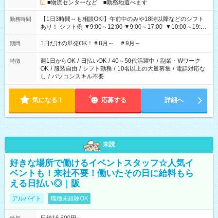
■物流センターなど ■勤務地選べます
【1日3時間～も相談OK!】午前中のみや18時以降などのシフト
勤務時間
あり！ シフト例 ▼9:00～12:00 ▼9:00～17:00 ▼10:00～19:00
▼18:00～21:00
1日だけの単発OK！＃8月～ ＃9月～
期間
週1日からOK
/
日払いOK
/
40～50代活躍中
/
副業・Wワーク
特徴
OK
/
服装自由
/
シフト勤務
/
10名以上の大量募集
/
電話対応な
し
/
パソコンスキル不要
気になる！
応募する
詳細へ
未読
好きな場所で働けるイベントスタッフ☆人気イ
ベントも！来社不要！働いたその日に給料もら
える日払い◎｜阪
アルバイト
職種未経験OK