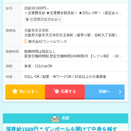
日給16,500円～
給与
＋交通費支給 ★交通費全額支給！ ★日払いOK！（規定あり） ┗
働いたその日に現金GET♪ お仕事後はコンビニATMから 日払
交通費別途支給あり
い分を引き落とせます！ 【試用期間】試用期間なし
大阪市天王寺区
勤務地
大阪府大阪市天王寺区生玉前町（最寄り駅：谷町九丁目駅）
株式会社ワンベルウッズ
勤務時間は指定なし
勤務時間
変形労働時間制 想定労働時間160時間/月 【シフト例】 ・10：
00～20：00
単発・1日のみOK
期間
日払いOK / 副業・WワークOK / 10名以上の大量募集
特徴
気になる！
応募する
詳細へ
未読
深夜給1589円＊ダンボールを開けて中身を移す