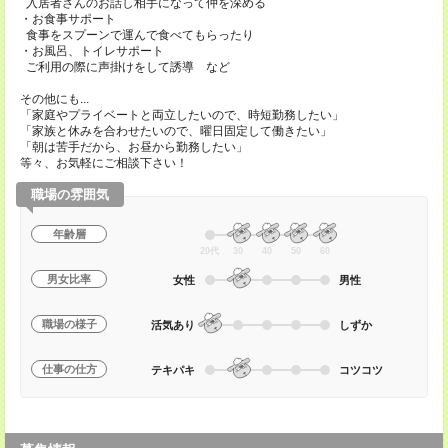
入居者さんのお話し相手になって仲を深める
・お食事サポート
食事をスプーンで運んで食べてもらったり
・お風呂、トイレサポート
ご利用の際に声掛けをして誘導 など
その他にも...
「家庭やプライベートと両立したいので、時短勤務したい」
「家族と休みを合わせたいので、曜日固定して働きたい」
「朝は苦手だから、お昼から勤務したい」
等々、お気軽にご相談下さい！
職場の雰囲気
年齢層
20代
30
40
50
60
男女比率
女性
男性
職場の様子
活気あり
しずか
仕事の仕方
テキパキ
コツコツ