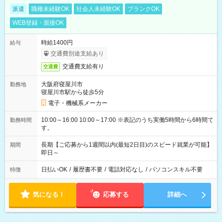
派遣
職種未経験OK
社会人未経験OK
ブランクOK
WEB登録・面接OK
時給1400円
給与
交通費別途支給あり
交通費支給有り
交通費
大阪府寝屋川市
勤務地
寝屋川市駅から徒歩5分
電子・機械系メーカー
10:00～16:00 10:00～17:00 ※表記のうち実働5時間から6時間で
勤務時間
す。
長期【ご応募から1週間以内(最短2日目)のスピード就業が可能】
期間
即日～
日払いOK
/
履歴書不要
/
電話対応なし
/
パソコンスキル不要
特徴
気になる！
応募する
詳細へ