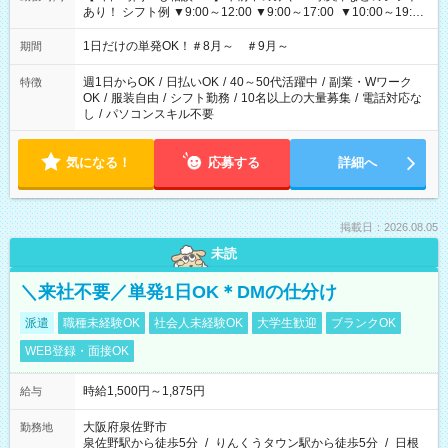
あり！ シフト例 ▼9:00～12:00 ▼9:00～17:00 ▼10:00～19:00
▼18:00～21:00
1日だけの単発OK！＃8月～ ＃9月～
期間
週1日からOK
/
日払いOK
/
40～50代活躍中
/
副業・Wワーク
特徴
OK
/
服装自由
/
シフト勤務
/
10名以上の大量募集
/
電話対応な
し
/
パソコンスキル不要
気になる！
応募する
詳細へ
掲載日：2026.08.05
未読
＼来社不要／単発1日OK＊DMの仕分け
派遣
職種未経験OK
社会人未経験OK
大学生歓迎
ブランクOK
WEB登録・面接OK
時給1,500円～1,875円
給与
大阪府泉佐野市
勤務地
泉佐野駅から徒歩5分
/
りんくうタウン駅から徒歩5分
/
日根