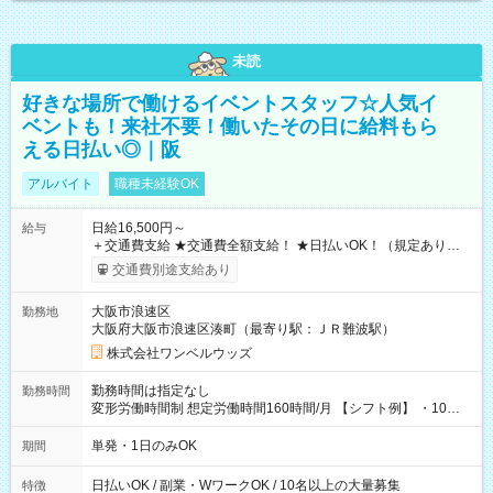
未読
好きな場所で働けるイベントスタッフ☆人気イ
ベントも！来社不要！働いたその日に給料もら
える日払い◎｜阪
アルバイト
職種未経験OK
日給16,500円～
給与
＋交通費支給 ★交通費全額支給！ ★日払いOK！（規定あり） ┗
働いたその日に現金GET♪ お仕事後はコンビニATMから 日払
交通費別途支給あり
い分を引き落とせます！ 【試用期間】試用期間なし
大阪市浪速区
勤務地
大阪府大阪市浪速区湊町（最寄り駅：ＪＲ難波駅）
株式会社ワンベルウッズ
勤務時間は指定なし
勤務時間
変形労働時間制 想定労働時間160時間/月 【シフト例】 ・10：
00～20：00
単発・1日のみOK
期間
日払いOK / 副業・WワークOK / 10名以上の大量募集
特徴