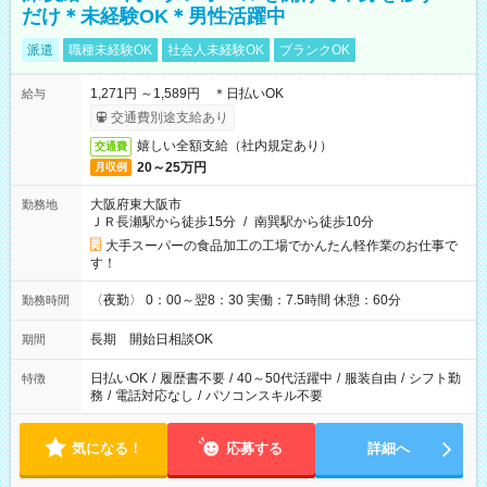
だけ＊未経験OK＊男性活躍中
派遣
職種未経験OK
社会人未経験OK
ブランクOK
1,271円 ～1,589円 ＊日払いOK
給与
交通費別途支給あり
嬉しい全額支給（社内規定あり）
交通費
20～25万円
月収例
大阪府東大阪市
勤務地
ＪＲ長瀬駅から徒歩15分
/
南巽駅から徒歩10分
大手スーパーの食品加工の工場でかんたん軽作業のお仕事で
す！
〈夜勤〉 0：00～翌8：30 実働：7.5時間 休憩：60分
勤務時間
長期 開始日相談OK
期間
日払いOK
/
履歴書不要
/
40～50代活躍中
/
服装自由
/
シフト勤
特徴
務
/
電話対応なし
/
パソコンスキル不要
気になる！
応募する
詳細へ