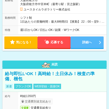
大阪府枚方市
勤務地
月 ※ 雇用形態と給与に、本採用時と異なる部分があります。 雇
大阪府枚方市中宮本町（最寄り駅：宮之阪駅）
用形態：本採用時と同じです。 給与：時給 1,610円以上
ユースタイルラボラトリー株式会社
シフト制
勤務時間
1日あたりの実働時間：最大8時間/日 【夜勤】 22：00～翌9：
00 ※週1日～OK ／ 夜勤専従 ＊＊ 勤務時間例 ＊＊ ■22時か
ら翌7時 ■23時から翌8時 ■24時から翌9時 など ※上記の時間
週1日からOK / 日払いOK / 副業・WワークOK
特徴
内で8時間勤務（休憩1時間）ご利用者様により、時間は異なり
ます。 ※曜日固定（毎週同じ曜日での勤務となります）
気になる！
応募する
詳細へ
未読
給与即払いOK！高時給！土日休み！検査の準
備、梱包
派遣
ブランクOK
WEB登録・面接OK
時給1350円
給与
交通費別途支給あり
交通費支給有り
交通費