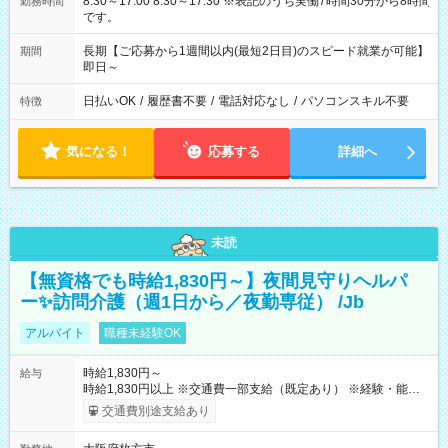
8:30～17:00 8:30～17:30 ※表記のうち実働7時間30分から8時間
勤務時間
です。
長期【ご応募から1週間以内(最短2日目)のスピード就業が可能】
期間
即日～
日払いOK
/
履歴書不要
/
電話対応なし
/
パソコンスキル不要
特徴
気になる！
応募する
詳細へ
未読
【無資格でも時給1,830円～】夜間見守りヘルパ
ー✨訪問介護（週1日から／夜勤専従） /Jb
アルバイト
職種未経験OK
時給1,830円～
給与
時給1,830円以上 ※交通費一部支給（既定あり） ※経験・能力を
考慮して決定します 【収入例】 週1回勤務の場合：1,830円×8時
交通費別途支給あり
間×4回=5万8,560円 週3回勤務の場合：1,830円×8時間×12回
=17万5,680円 【試用期間】試用期間あり 試用期間の長さ：2ヶ