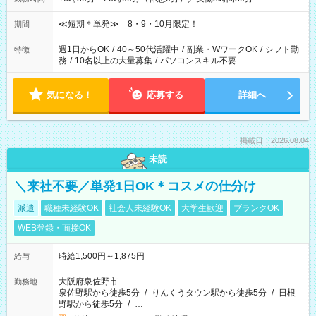
≪短期＊単発≫ 8・9・10月限定！
期間
週1日からOK
/
40～50代活躍中
/
副業・WワークOK
/
シフト勤
特徴
務
/
10名以上の大量募集
/
パソコンスキル不要
気になる！
応募する
詳細へ
掲載日：2026.08.04
未読
＼来社不要／単発1日OK＊コスメの仕分け
派遣
職種未経験OK
社会人未経験OK
大学生歓迎
ブランクOK
WEB登録・面接OK
時給1,500円～1,875円
給与
大阪府泉佐野市
勤務地
泉佐野駅から徒歩5分
/
りんくうタウン駅から徒歩5分
/
日根
野駅から徒歩5分
/
…