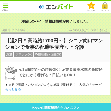
0
メニュー
気になる！
ログイン
お探しのバイト情報は掲載が終了しました。
掲載日 :2026
/
07
/
28
No.CRSF大阪_52・SNR2 【本社】
【週2日＊高時給1700円～】シニア向けマン
ションで食事の配膳や見守り＊介護
派遣
ブランクOK
WEB登録・面接OK
≪1日5時間～の時短OK！≫業界最高水準の高時給
でとにかく稼げる＊日払いもOK！
▼まるで高級マンションのような施設で働ける！ 人気の「サービ
...
もっとみる
あなたの閲覧履歴からのオススメ