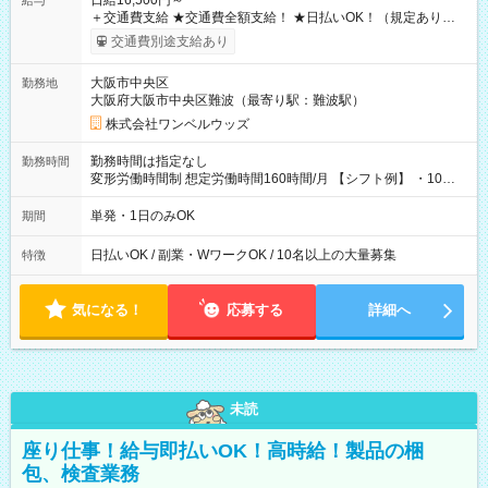
日給16,500円～
給与
＋交通費支給 ★交通費全額支給！ ★日払いOK！（規定あり） ┗
働いたその日に現金GET♪ お仕事後はコンビニATMから 日払
交通費別途支給あり
い分を引き落とせます！ 【試用期間】試用期間なし
大阪市中央区
勤務地
大阪府大阪市中央区難波（最寄り駅：難波駅）
株式会社ワンベルウッズ
勤務時間は指定なし
勤務時間
変形労働時間制 想定労働時間160時間/月 【シフト例】 ・10：
00～20：00
単発・1日のみOK
期間
日払いOK / 副業・WワークOK / 10名以上の大量募集
特徴
気になる！
応募する
詳細へ
未読
座り仕事！給与即払いOK！高時給！製品の梱
包、検査業務