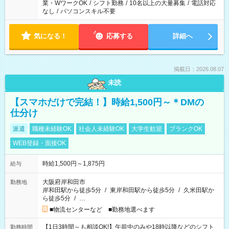
業・WワークOK
/
シフト勤務
/
10名以上の大量募集
/
電話対応
なし
/
パソコンスキル不要
気になる！
応募する
詳細へ
掲載日：2026.08.07
未読
【スマホだけで完結！】時給1,500円～＊DMの
仕分け
派遣
職種未経験OK
社会人未経験OK
大学生歓迎
ブランクOK
WEB登録・面接OK
時給1,500円～1,875円
給与
大阪府岸和田市
勤務地
岸和田駅から徒歩5分
/
東岸和田駅から徒歩5分
/
久米田駅か
ら徒歩5分
/
…
■物流センターなど ■勤務地選べます
【1日3時間～も相談OK!】午前中のみや18時以降などのシフト
勤務時間