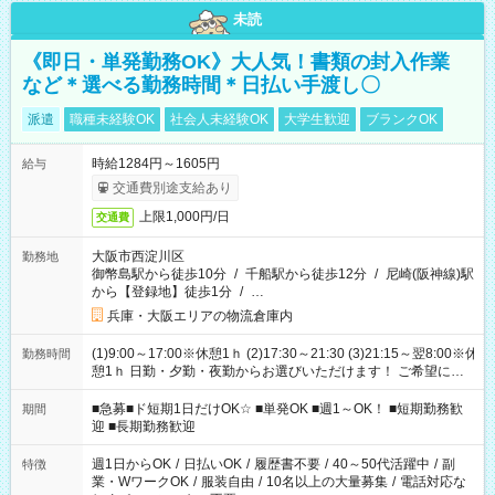
未読
《即日・単発勤務OK》大人気！書類の封入作業
など＊選べる勤務時間＊日払い手渡し〇
派遣
職種未経験OK
社会人未経験OK
大学生歓迎
ブランクOK
時給1284円～1605円
給与
交通費別途支給あり
上限1,000円/日
交通費
大阪市西淀川区
勤務地
御幣島駅から徒歩10分
/
千船駅から徒歩12分
/
尼崎(阪神線)駅
から【登録地】徒歩1分
/
…
兵庫・大阪エリアの物流倉庫内
(1)9:00～17:00※休憩1ｈ (2)17:30～21:30 (3)21:15～翌8:00※休
勤務時間
憩1ｈ 日勤・夕勤・夜勤からお選びいただけます！ ご希望に合
わせて働けるお仕事です(*^^*) 【その他選べる勤務時間】 8-17
時/9-17時/9-18時/10-18時/11-21時/18-22時/20-翌4時/21-翌5
■急募■ド短期1日だけOK☆ ■単発OK ■週1～OK！ ■短期勤務歓
期間
時/22-翌6時/0-翌8時 ご自身のご都合で選んで頂ける完全自由シ
迎 ■長期勤務歓迎
フト！
週1日からOK
/
日払いOK
/
履歴書不要
/
40～50代活躍中
/
副
特徴
業・WワークOK
/
服装自由
/
10名以上の大量募集
/
電話対応な