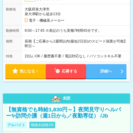
大阪府泉大津市
勤務地
泉大津駅から徒歩13分
電子・機械系メーカー
9:00～17:45 ※表記のうち実働7時間45分です。
勤務時間
長期【ご応募から1週間以内(最短2日目)のスピード就業が可能】
期間
即日～
日払いOK
/
履歴書不要
/
電話対応なし
/
パソコンスキル不要
特徴
気になる！
応募する
詳細へ
未読
【無資格でも時給1,830円～】夜間見守りヘルパ
ー✨訪問介護（週1日から／夜勤専従） /Jb
アルバイト
職種未経験OK