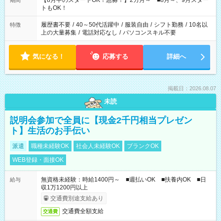
【8月中のスタートOK！急募！】2カ月～ ■8月～、9月スター
期間
ね。 ※Wワーク希望の方へ 今ご覧のお仕事で希望する勤務時間
トもOK！
と、もう1つのお仕事の勤務時間。 合計で週40時間を超える場
合は応募できません。
履歴書不要
/
40～50代活躍中
/
服装自由
/
シフト勤務
/
10名以
特徴
上の大量募集
/
電話対応なし
/
パソコンスキル不要
気になる！
応募する
詳細へ
掲載日：2026.08.07
未読
説明会参加で全員に【現金2千円相当プレゼン
ト】生活のお手伝い
派遣
職種未経験OK
社会人未経験OK
ブランクOK
WEB登録・面接OK
無資格未経験：時給1400円～ ■週払いOK ■扶養内OK ■日
給与
収1万1200円以上
交通費別途支給あり
交通費全額支給
交通費