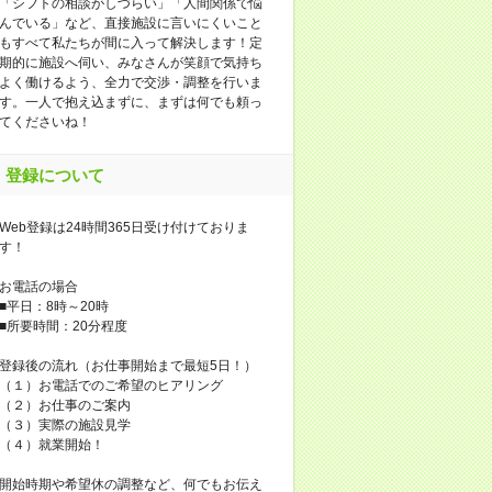
「シフトの相談がしづらい」「人間関係で悩
んでいる」など、直接施設に言いにくいこと
もすべて私たちが間に入って解決します！定
期的に施設へ伺い、みなさんが笑顔で気持ち
よく働けるよう、全力で交渉・調整を行いま
す。一人で抱え込まずに、まずは何でも頼っ
てくださいね！
登録について
Web登録は24時間365日受け付けておりま
す！
お電話の場合
■平日：8時～20時
■所要時間：20分程度
登録後の流れ（お仕事開始まで最短5日！）
（１）お電話でのご希望のヒアリング
（２）お仕事のご案内
（３）実際の施設見学
（４）就業開始！
開始時期や希望休の調整など、何でもお伝え