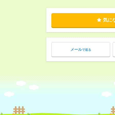
気に
メール
で送る