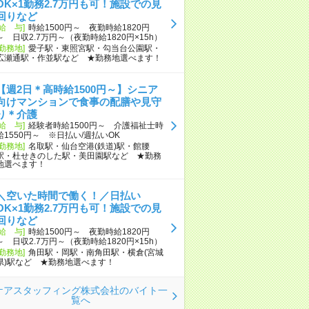
OK×1勤務2.7万円も可！施設での見
回りなど
[給 与]
時給1500円～ 夜勤時給1820円
～ 日収2.7万円～（夜勤時給1820円×15h）
[勤務地]
愛子駅・東照宮駅・勾当台公園駅・
広瀬通駅・作並駅など ★勤務地選べます！
【週2日＊高時給1500円～】シニア
向けマンションで食事の配膳や見守
り＊介護
[給 与]
経験者時給1500円～ 介護福祉士時
給1550円～ ※日払い/週払いOK
[勤務地]
名取駅・仙台空港(鉄道)駅・館腰
駅・杜せきのした駅・美田園駅など ★勤務
地選べます！
＼空いた時間で働く！／日払い
OK×1勤務2.7万円も可！施設での見
回りなど
[給 与]
時給1500円～ 夜勤時給1820円
～ 日収2.7万円～（夜勤時給1820円×15h）
[勤務地]
角田駅・岡駅・南角田駅・横倉(宮城
県)駅など ★勤務地選べます！
ケアスタッフィング株式会社のバイト一
覧へ