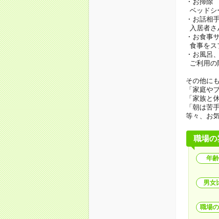
・お掃除
ベッドシ
・お話相
入居者さ
・お食事
食事をス
・お風呂
ご利用の
その他にも.
「家庭や
「家族と
「朝は苦
等々、お
職場の
年齢
男女
職場の