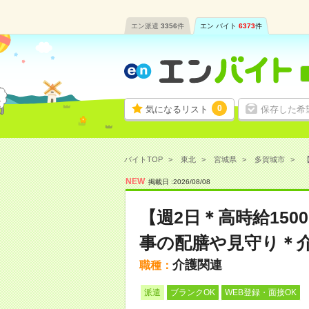
エン派遣
3356
件
エン バイト
6373
件
0
気になるリスト
保存した希
バイトTOP
東北
宮城県
多賀城市
【
NEW
掲載日 :
2026
/
08
/
08
【週2日＊高時給15
事の配膳や見守り＊
介護関連
職種：
派遣
ブランクOK
WEB登録・面接OK