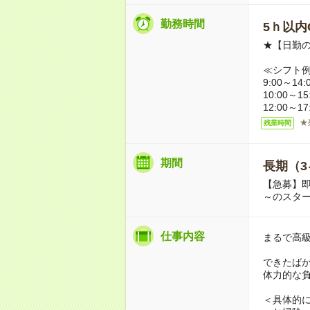
勤務時間
5ｈ以内O
★【日勤の
≪シフト
9:00～14:
10:00～15
12:00～1
★
残業時間
期間
長期（3
【急募】即
～のスタ
仕事内容
まるで高
できたば
体力的な
＜具体的