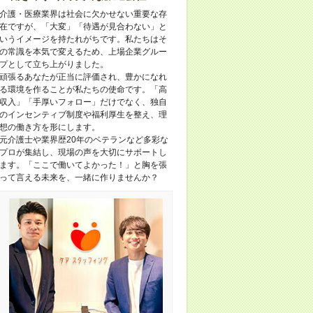
介護・医療業界は社会に欠かせない重要な存
在ですが、「大変」「待遇が見合わない」と
いうイメージを持たれがちです。私たちはそ
の常識を本気で変えるため、上場企業グルー
プとして立ち上がりました。
頑張るあなたが正当に評価され、豊かになれ
る環境を作ることが私たちの使命です。「高
収入」「手厚いフォロー」だけでなく、独自
のインセンティブ制度や福利厚生を整え、理
想の働き方を形にします。
元介護士や業界歴20年のベテランなど多彩な
プロが集結し、現場の声を大切にサポートし
ます。「ここで働いてよかった！」と胸を張
って言える未来を、一緒に作りませんか？