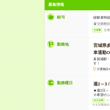
募集情報
給与
経験者時給
交通費別
交通
交通費
勤務地
宮城県
車通勤O
多賀城駅
す！
介護施設
勤務曜日
週2～3 
★週2日
※希望の
シ
休日休暇
※土日祝休み