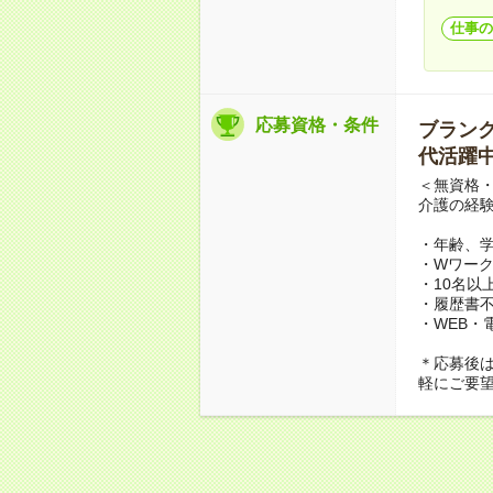
仕事の
応募資格・条件
ブランクO
代活躍中
＜無資格・
介護の経
・年齢、
・Wワーク
・10名以
・履歴書
・WEB・
＊応募後
軽にご要