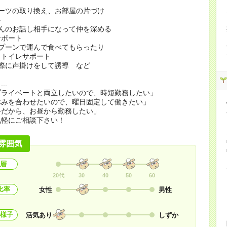
ーツの取り換え、お部屋の片づけ
手
んのお話し相手になって仲を深める
サポート
プーンで運んで食べてもらったり
、トイレサポート
際に声掛けをして誘導 など
..
プライベートと両立したいので、時短勤務したい」
休みを合わせたいので、曜日固定して働きたい」
手だから、お昼から勤務したい」
気軽にご相談下さい！
雰囲気
層
20代
30
40
50
60
比率
女性
男性
様子
活気あり
しずか