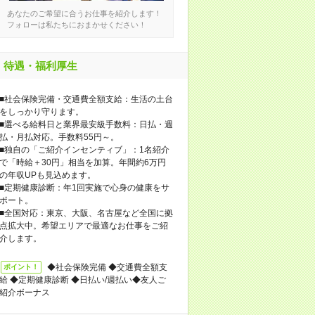
あなたのご希望に合うお仕事を紹介します！
フォローは私たちにおまかせください！
待遇・福利厚生
■社会保険完備・交通費全額支給：生活の土台
をしっかり守ります。
■選べる給料日と業界最安級手数料：日払・週
払・月払対応。手数料55円～。
■独自の「ご紹介インセンティブ」：1名紹介
で「時給＋30円」相当を加算。年間約6万円
の年収UPも見込めます。
■定期健康診断：年1回実施で心身の健康をサ
ポート。
■全国対応：東京、大阪、名古屋など全国に拠
点拡大中。希望エリアで最適なお仕事をご紹
介します。
◆社会保険完備 ◆交通費全額支
ポイント！
給 ◆定期健康診断 ◆日払い/週払い◆友人ご
紹介ボーナス