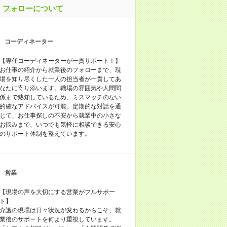
フォローについて
コーディネーター
【専任コーディネーターが一貫サポート！】
お仕事の紹介から就業後のフォローまで、現
場を知り尽くした一人の担当者が一貫してあ
なたに寄り添います。職場の雰囲気や人間関
係まで熟知しているため、ミスマッチのない
的確なアドバイスが可能。定期的な対話を通
じて、お仕事探しの不安から就業中の小さな
お悩みまで、いつでも気軽に相談できる安心
のサポート体制を整えています。
営業
【現場の声を大切にする営業がフルサポー
ト】
介護の現場は日々状況が変わるからこそ、就
業後のサポートを何より重視しています。