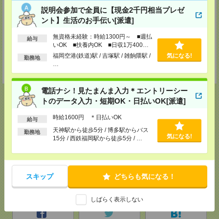
〒860-0805 熊本県熊本市中央区桜町2-37 錦桜町ビル8F-A
説明会参加で全員に【現金2千円相当プレゼ
TEL：0120-936-286
ント】生活のお手伝い[派遣]
担当：担当者
無資格未経験：時給1300円～ ■週払
北九州支店
給与
いOK ■扶養内OK ■日収1万400円
〒802-0005 福岡県北九州市小倉北区堺町２－１－１ 角田ビル小倉 ７０７
以上
号室
福岡空港(鉄道)駅 / 吉塚駅 / 雑餉隈駅 /
気になる!
勤務地
TEL：0120-936-286
…
担当：担当者
電話ナシ！見たまんま入力＊エントリーシー
トのデータ入力・短期OK・日払いOK[派遣]
時給1600円 ＊日払いOK
給与
応募ページへ
天神駅から徒歩5分 / 博多駅からバス
勤務地
気になる!
15分 / 西鉄福岡駅から徒歩5分 / …
気になる！
電話応募
スキップ
どちらも気になる！
メール
LINE
で送る
で送る
しばらく表示しない