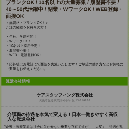
ブランクOK / 10名以上の大量募集 / 履歴書不要 /
40～50代活躍中 / 副業・WワークOK / WEB登録・
面接OK
＜無資格・ブランクOK！＞
介護の経験をお持ちの方！
・年齢、学歴不問！
・WワークOK！
・10名以上採用予定！
・履歴書不要！
・WEB・電話登録OK！
＊応募後はお電話にて面談を実施いたします！ご希望の働き方などお気軽に
ご要望をお伝えください。
派遣会社情報
ケアスタッフィング株式会社
労働者派遣事業許可番号:派 13-316934
介護職の待遇を本気で変える！日本一働きやすく高収
入な派遣会社
"介護・医療業界は社会に欠かせない重要な存在ですが、「大変」「待遇が見