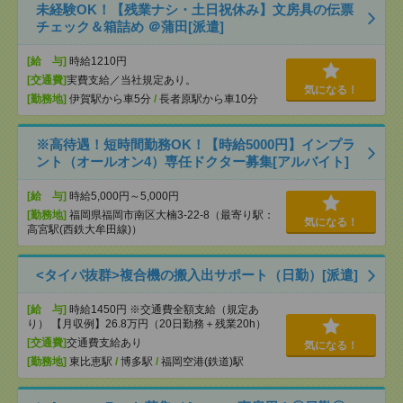
未経験OK！【残業ナシ・土日祝休み】文房具の伝票
チェック＆箱詰め ＠蒲田[派遣]
[給 与]
時給1210円
[交通費]
実費支給／当社規定あり。
気になる！
[勤務地]
伊賀駅から車5分
/
長者原駅から車10分
※高待遇！短時間勤務OK！【時給5000円】インプラ
ント（オールオン4）専任ドクター募集[アルバイト]
[給 与]
時給5,000円～5,000円
[勤務地]
福岡県福岡市南区大楠3-22-8（最寄り駅：
気になる！
高宮駅(西鉄大牟田線)）
<タイパ抜群>複合機の搬入出サポート（日勤）[派遣]
[給 与]
時給1450円 ※交通費全額支給（規定あ
り） 【月収例】26.8万円（20日勤務＋残業20h）
[交通費]
交通費支給あり
気になる！
[勤務地]
東比恵駅
/
博多駅
/
福岡空港(鉄道)駅