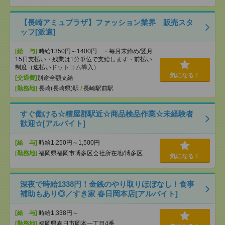
【長崎アミュプラザ】ファッション業界 販売スタ
ッフ[派遣]
[給 与]
時給1350円～1400円 ・毎月末締め/翌月
15日支払い・残業は1分単位で支給します・前払い
制度（速払いドットコム導入）
気になる！
[交通費]
別途全額支給
[勤務地]
長崎(長崎県)駅
/
長崎駅前駅
すぐ働ける☆糟屋郡駅近☆商品検品作業☆未経験者
歓迎☆[アルバイト]
[給 与]
時給1,250円～1,500円
[勤務地]
福岡県福岡市博多区会社所在地/博多区
気になる！
深夜で時給1338円！金銭のやり取りほぼなし！食事
補助もあり◎／すき家 春日岡本店[アルバイト]
[給 与]
時給1,338円～
[勤務地]
福岡県春日市岡本一丁目4番