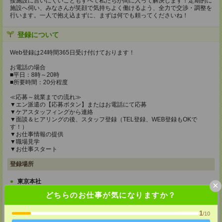
接施設に言いにくいこともすべて私たちが間に入って解決します！定期的に
施設へ伺い、みなさんが笑顔で気持ちよく働けるよう、全力で交渉・調整を
行います。一人で抱え込まずに、まずは何でも頼ってくださいね！
登録について
Web登録は24時間365日受け付けております！
お電話の場合
■平日：8時～20時
■所要時間：20分程度
≪応募～就業までの流れ≫
▼エン派遣の【応募ボタン】またはお電話にて応募
▼ケアスタッフィングから連絡
▼面談＆ヒアリングの後、スタッフ登録（TEL登録、WEB登録もOKで
す！）
▼お仕事情報の提供
▼職場見学
▼お仕事スタート
登録場所
東京本社
×
〒101-0034 東京都千代田区神田東紺屋町２８－１ VORT神田2 7F
どちらのお仕事が気になりますか？
TEL：0120-936-286
担当：担当者
1
/10
熊本支店