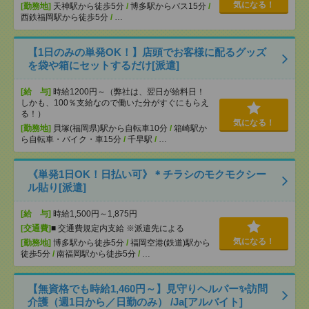
気になる！
[勤務地]
天神駅から徒歩5分
/
博多駅からバス15分
/
西鉄福岡駅から徒歩5分
/
…
【1日のみの単発OK！】店頭でお客様に配るグッズ
を袋や箱にセットするだけ[派遣]
[給 与]
時給1200円～（弊社は、翌日が給料日！
しかも、100％支給なので働いた分がすぐにもらえ
る！）
気になる！
[勤務地]
貝塚(福岡県)駅から自転車10分
/
箱崎駅か
ら自転車・バイク・車15分
/
千早駅
/
…
《単発1日OK！日払い可》＊チラシのモクモクシー
ル貼り[派遣]
[給 与]
時給1,500円～1,875円
[交通費]
■ 交通費規定内支給 ※派遣先による
気になる！
[勤務地]
博多駅から徒歩5分
/
福岡空港(鉄道)駅から
徒歩5分
/
南福岡駅から徒歩5分
/
…
【無資格でも時給1,460円～】見守りヘルパー✨訪問
介護（週1日から／日勤のみ） /Ja[アルバイト]