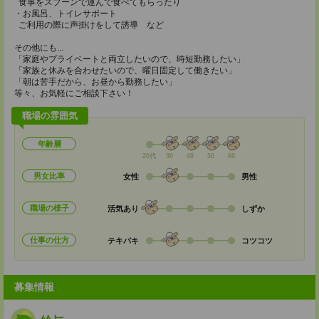
食事をスプーンで運んで食べてもらったり
・お風呂、トイレサポート
ご利用の際に声掛けをして誘導 など
その他にも...
「家庭やプライベートと両立したいので、時短勤務したい」
「家族と休みを合わせたいので、曜日固定して働きたい」
「朝は苦手だから、お昼から勤務したい」
等々、お気軽にご相談下さい！
職場の雰囲気
年齢層
20代
30
40
50
60
男女比率
女性
男性
職場の様子
活気あり
しずか
仕事の仕方
テキパキ
コツコツ
募集情報