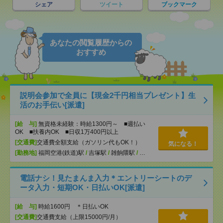
シェア
ツイート
ブックマーク
あなたの閲覧履歴からの
おすすめ
説明会参加で全員に【現金2千円相当プレゼント】生
活のお手伝い[派遣]
[給 与]
無資格未経験：時給1300円～ ■週払い
OK ■扶養内OK ■日収1万400円以上
[交通費]
交通費全額支給（ガソリン代もOK！）
気になる！
[勤務地]
福岡空港(鉄道)駅
/
吉塚駅
/
雑餉隈駅
/
…
電話ナシ！見たまんま入力＊エントリーシートのデ
ータ入力・短期OK・日払いOK[派遣]
[給 与]
時給1600円 ＊日払いOK
[交通費]
交通費支給（上限15000円/月）