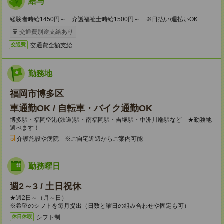
給与
経験者時給1450円～ 介護福祉士時給1500円～ ※日払い/週払いOK
交通費別途支給あり
交通費全額支給
交通費
勤務地
福岡市博多区
車通勤OK / 自転車・バイク通勤OK
博多駅・福岡空港(鉄道)駅・南福岡駅・吉塚駅・中洲川端駅など ★勤務地
選べます！
介護施設や病院 ※ご自宅近辺からご案内可能
勤務曜日
週2～3 / 土日祝休
★週2日～（月～日）
※希望のシフトを毎月提出（日数と曜日の組み合わせや固定も可）
シフト制
休日休暇