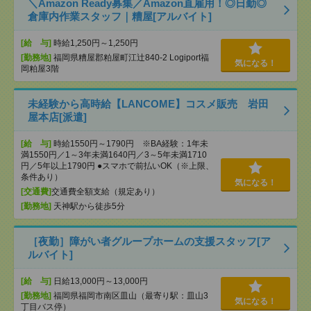
＼Amazon Ready募集／Amazon直雇用！◎日勤◎
倉庫内作業スタッフ｜糟屋[アルバイト]
[給 与]
時給1,250円～1,250円
[勤務地]
福岡県糟屋郡粕屋町江辻840-2 Logiport福
気になる！
岡粕屋3階
未経験から高時給【LANCOME】コスメ販売 岩田
屋本店[派遣]
[給 与]
時給1550円～1790円 ※BA経験：1年未
満1550円／1～3年未満1640円／3～5年未満1710
円／5年以上1790円 ●スマホで前払いOK（※上限、
条件あり）
気になる！
[交通費]
交通費全額支給（規定あり）
[勤務地]
天神駅から徒歩5分
［夜勤］障がい者グループホームの支援スタッフ[ア
ルバイト]
[給 与]
日給13,000円～13,000円
[勤務地]
福岡県福岡市南区皿山（最寄り駅：皿山3
気になる！
丁目バス停）