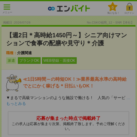
0
メニュー
気になる！
ログイン
掲載日 :2026
/
07
/
28
No.CSKO福岡_12・SNR【本社】
【週2日＊高時給1450円～】シニア向けマン
ションで食事の配膳や見守り＊介護
職種：
介護関連
派遣
ブランクOK
WEB登録・面接OK
≪1日5時間～の時短OK！≫業界最高水準の高時給
でとにかく稼げる＊日払いもOK！
▼まるで高級マンションのような施設で働ける！ 人気の「サービ
...
もっとみる
応募が集まった時点で掲載終了
この求人は応募が集まり次第、掲載終了致します。予めご理解くださ
い。