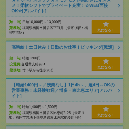
メ！柔軟シフトでプライベート充実！☆WEB面接
OK☆[アルバイト]
[給 与]
日給10,000円～13,000円
[勤務地]
福岡県福岡市博多区下臼井（最寄り駅：福
気になる！
岡空港駅）
高時給！土日休み！日勤のお仕事！ピッキング[派遣]
[給 与]
時給1200円
[交通費]
交通費支給有り
気になる！
[勤務地]
竹下駅から徒歩20分
【時給1400円～／残業なし】1日4h～、週4日～OKの
営業事務！未経験歓迎／博多・東比恵エリア[アルバ
イト]
[給 与]
時給1,400円～1,500円
[勤務地]
福岡県福岡市博多区比恵町3-25（最寄り
気になる！
駅：福岡市営地下鉄空港線東比恵駅徒歩約7分）