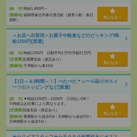
[給 与]
時給1,460円～
[勤務地]
福岡県春日市春日原北町（最寄り駅：春日
気になる！
原駅）
＜お店へ出荷用＞お菓子や軽食などのピッキング/時
給1250円[派遣]
[給 与]
時給1250円 日額平均1万円/月額21万円
[交通費]
交通費支給（規定あり）
気になる！
[勤務地]
千早駅から車15分
【1日～＆3時間～！】ぺたぺた＊シール貼りやスイ
ーツのトッピングなど[派遣]
[給 与]
▼時給1200円～1500円 ◎日払いOK！
※時給はお仕事により異なります。
[交通費]
別途支給（規定あり）
気になる！
[勤務地]
香椎駅から徒歩5分
/
天神駅から徒歩5分
/
天神南駅から徒歩5分
/
…
★☆リペアスタッフ★☆モクモク作業好きにオスス