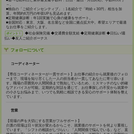
■選べる給料日と業界最安級手数料：日払・週払・月払対応。手数料55円
～。
■独自の「ご紹介インセンティブ」：1名紹介で「時給＋30円」相当を加
算。年間約6万円の年収UPも見込めます。
■定期健康診断：年1回実施で心身の健康をサポート。
■全国対応：東京、大阪、名古屋など全国に拠点拡大中。希望エリアで最適
なお仕事をご紹介します。
◆社会保険完備 ◆交通費全額支給 ◆定期健康診断 ◆日払い/週
ポイント！
払い◆友人ご紹介ボーナス
フォローについて
コーディネーター
【専任コーディネーターが一貫サポート】お仕事の紹介から就業後のフォロ
ーまで、現場を知り尽くした一人の担当者が一貫してあなたに寄り添いま
す。職場の雰囲気や人間関係まで熟知しているため、ミスマッチのない的確
なアドバイスが可能。定期的な対話を通じて、お仕事探しの不安から就業中
の小さなお悩みまで、いつでも気軽に相談できる安心のサポート体制を整え
ています。
営業
【現場の声を大切にする営業がフルサポート】
介護の現場は日々状況が変わるからこそ、就業後のサポートを何より重視し
ています。「シフトの相談がしづらい」「人間関係で悩んでいる」など、直