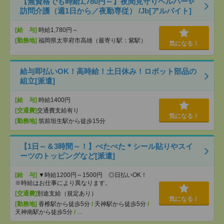
【無資格でも時給1,780円～】夜間見守りヘルパー✨
訪問介護（週1日から／夜勤専従） /Jb[アルバイト]
[給 与]
時給1,780円～
[勤務地]
福岡県太宰府市高雄（最寄り駅：紫駅）
気になる！
給与即払いOK！高時給！土日休み！ロボット部品の
組立[派遣]
[給 与]
時給1400円
[交通費]
交通費支給有り
気になる！
[勤務地]
筑前垣生駅から徒歩15分
【1日～＆3時間～！】ぺたぺた＊シール貼りやスイ
ーツのトッピングなど[派遣]
[給 与]
▼時給1200円～1500円 ◎日払いOK！
※時給はお仕事により異なります。
[交通費]
別途支給（規定あり）
気になる！
[勤務地]
香椎駅から徒歩5分
/
天神駅から徒歩5分
/
天神南駅から徒歩5分
/
…