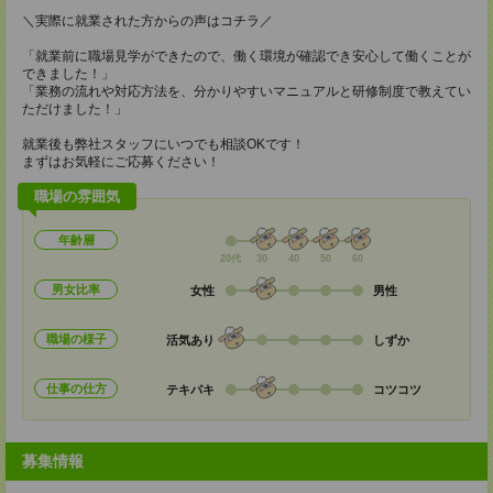
＼実際に就業された方からの声はコチラ／
「就業前に職場見学ができたので、働く環境が確認でき安心して働くことが
できました！」
「業務の流れや対応方法を、分かりやすいマニュアルと研修制度で教えてい
ただけました！」
就業後も弊社スタッフにいつでも相談OKです！
まずはお気軽にご応募ください！
職場の雰囲気
年齢層
20代
30
40
50
60
男女比率
女性
男性
職場の様子
活気あり
しずか
仕事の仕方
テキパキ
コツコツ
募集情報