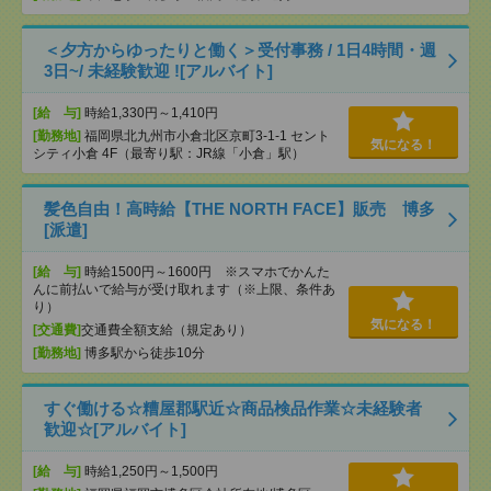
＜夕方からゆったりと働く＞受付事務 / 1日4時間・週
3日~/ 未経験歓迎 ![アルバイト]
[給 与]
時給1,330円～1,410円
[勤務地]
福岡県北九州市小倉北区京町3-1-1 セント
気になる！
シティ小倉 4F（最寄り駅：JR線「小倉」駅）
髪色自由！高時給【THE NORTH FACE】販売 博多
[派遣]
[給 与]
時給1500円～1600円 ※スマホでかんた
んに前払いで給与が受け取れます（※上限、条件あ
り）
気になる！
[交通費]
交通費全額支給（規定あり）
[勤務地]
博多駅から徒歩10分
すぐ働ける☆糟屋郡駅近☆商品検品作業☆未経験者
歓迎☆[アルバイト]
[給 与]
時給1,250円～1,500円