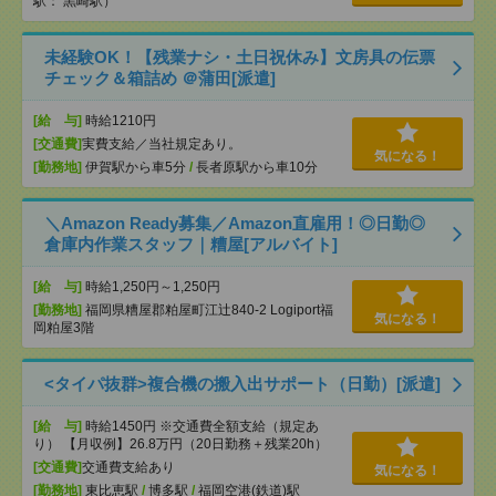
駅： 黒崎駅）
未経験OK！【残業ナシ・土日祝休み】文房具の伝票
チェック＆箱詰め ＠蒲田[派遣]
[給 与]
時給1210円
[交通費]
実費支給／当社規定あり。
気になる！
[勤務地]
伊賀駅から車5分
/
長者原駅から車10分
＼Amazon Ready募集／Amazon直雇用！◎日勤◎
倉庫内作業スタッフ｜糟屋[アルバイト]
[給 与]
時給1,250円～1,250円
[勤務地]
福岡県糟屋郡粕屋町江辻840-2 Logiport福
気になる！
岡粕屋3階
<タイパ抜群>複合機の搬入出サポート（日勤）[派遣]
[給 与]
時給1450円 ※交通費全額支給（規定あ
り） 【月収例】26.8万円（20日勤務＋残業20h）
[交通費]
交通費支給あり
気になる！
[勤務地]
東比恵駅
/
博多駅
/
福岡空港(鉄道)駅