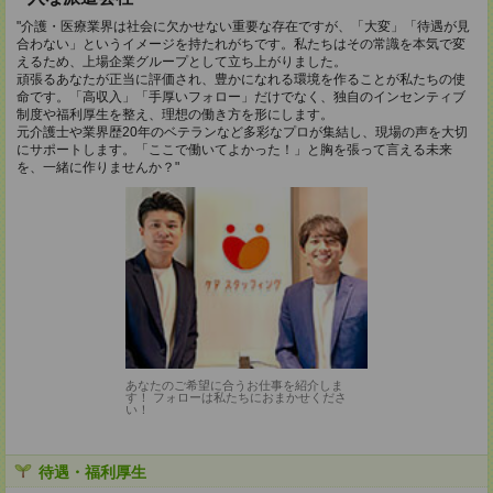
"介護・医療業界は社会に欠かせない重要な存在ですが、「大変」「待遇が見
合わない」というイメージを持たれがちです。私たちはその常識を本気で変
えるため、上場企業グループとして立ち上がりました。
頑張るあなたが正当に評価され、豊かになれる環境を作ることが私たちの使
命です。「高収入」「手厚いフォロー」だけでなく、独自のインセンティブ
制度や福利厚生を整え、理想の働き方を形にします。
元介護士や業界歴20年のベテランなど多彩なプロが集結し、現場の声を大切
にサポートします。「ここで働いてよかった！」と胸を張って言える未来
を、一緒に作りませんか？"
あなたのご希望に合うお仕事を紹介しま
す！ フォローは私たちにおまかせくださ
い！
待遇・福利厚生