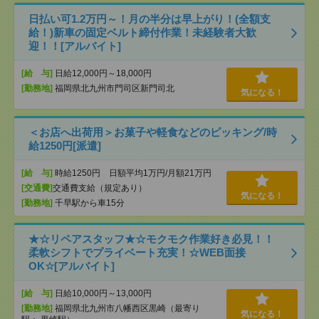
日払い可1.2万円～！月の半分は早上がり！(全額支
給！)新車の固定ベルト締付作業！未経験者大歓
迎！！[アルバイト]
[給 与]
日給12,000円～18,000円
[勤務地]
福岡県北九州市門司区新門司北
気になる！
＜お店へ出荷用＞お菓子や軽食などのピッキング/時
給1250円[派遣]
[給 与]
時給1250円 日額平均1万円/月額21万円
[交通費]
交通費支給（規定あり）
気になる！
[勤務地]
千早駅から車15分
★☆リペアスタッフ★☆モクモク作業好き必見！！
柔軟シフトでプライベート充実！☆WEB面接
OK☆[アルバイト]
[給 与]
日給10,000円～13,000円
[勤務地]
福岡県北九州市八幡西区黒崎（最寄り
気になる！