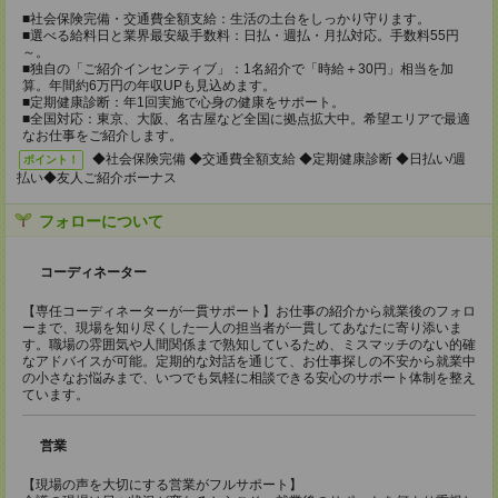
■社会保険完備・交通費全額支給：生活の土台をしっかり守ります。
■選べる給料日と業界最安級手数料：日払・週払・月払対応。手数料55円
～。
■独自の「ご紹介インセンティブ」：1名紹介で「時給＋30円」相当を加
算。年間約6万円の年収UPも見込めます。
■定期健康診断：年1回実施で心身の健康をサポート。
■全国対応：東京、大阪、名古屋など全国に拠点拡大中。希望エリアで最適
なお仕事をご紹介します。
◆社会保険完備 ◆交通費全額支給 ◆定期健康診断 ◆日払い/週
ポイント！
払い◆友人ご紹介ボーナス
フォローについて
コーディネーター
【専任コーディネーターが一貫サポート】お仕事の紹介から就業後のフォロ
ーまで、現場を知り尽くした一人の担当者が一貫してあなたに寄り添いま
す。職場の雰囲気や人間関係まで熟知しているため、ミスマッチのない的確
なアドバイスが可能。定期的な対話を通じて、お仕事探しの不安から就業中
の小さなお悩みまで、いつでも気軽に相談できる安心のサポート体制を整え
ています。
営業
【現場の声を大切にする営業がフルサポート】