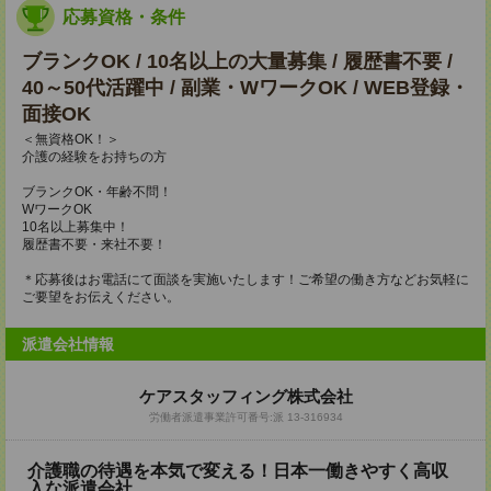
応募資格・条件
ブランクOK / 10名以上の大量募集 / 履歴書不要 /
40～50代活躍中 / 副業・WワークOK / WEB登録・
面接OK
＜無資格OK！＞
介護の経験をお持ちの方
ブランクOK・年齢不問！
WワークOK
10名以上募集中！
履歴書不要・来社不要！
＊応募後はお電話にて面談を実施いたします！ご希望の働き方などお気軽に
ご要望をお伝えください。
派遣会社情報
ケアスタッフィング株式会社
労働者派遣事業許可番号:派 13-316934
介護職の待遇を本気で変える！日本一働きやすく高収
入な派遣会社