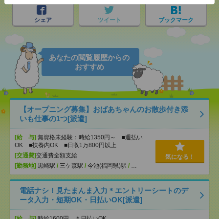
シェア
ツイート
ブックマーク
あなたの閲覧履歴からの
おすすめ
【オープニング募集】おばあちゃんのお散歩付き添
いも仕事の1つ[派遣]
[給 与]
無資格未経験：時給1350円～ ■週払い
OK ■扶養内OK ■日収1万800円以上
[交通費]
交通費全額支給
気になる！
[勤務地]
黒崎駅
/
三ケ森駅
/
今池(福岡県)駅
/
…
電話ナシ！見たまんま入力＊エントリーシートのデ
ータ入力・短期OK・日払いOK[派遣]
[給 与]
時給1600円 ＊日払いOK