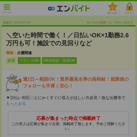
0
メニュー
気になる！
ログイン
掲載日 :2026
/
07
/
30
No.CSKO福岡_11・SKG【本社】
＼空いた時間で働く！／日払いOK×1勤務2.6
万円も可！施設での見回りなど
職種：
介護関連
派遣
ブランクOK
WEB登録・面接OK
週1日～相談OK！業界最高水準の高時給！就業後の
フォローも手厚く安心！
▼日払い対応〇とにかくすぐに収入がほしい方必見！急な出費等で
...
もっとみる
応募が集まった時点で掲載終了
この求人は応募が集まり次第、掲載終了致します。予めご理解くださ
い。