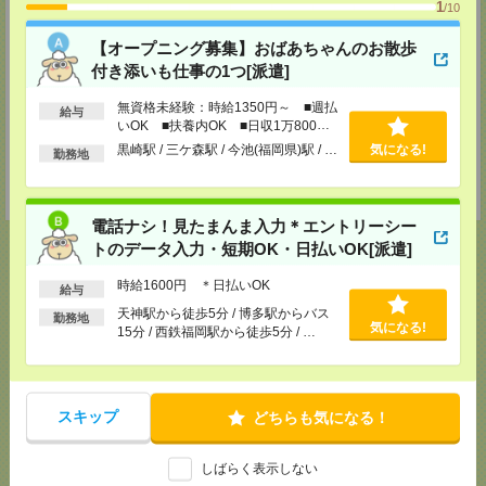
担当：担当者
1
/10
熊本支店
【オープニング募集】おばあちゃんのお散歩
〒860-0805 熊本県熊本市中央区桜町2-37 錦桜町ビル8F-A
付き添いも仕事の1つ[派遣]
TEL：0120-936-286
担当：担当者
無資格未経験：時給1350円～ ■週払
給与
北九州支店
いOK ■扶養内OK ■日収1万800円
〒802-0005 福岡県北九州市小倉北区堺町２－１－１ 角田ビル小倉 ７０７
以上
黒崎駅 / 三ケ森駅 / 今池(福岡県)駅 / …
気になる!
勤務地
号室
TEL：0120-936-286
担当：担当者
電話ナシ！見たまんま入力＊エントリーシー
トのデータ入力・短期OK・日払いOK[派遣]
時給1600円 ＊日払いOK
給与
応募ページへ
天神駅から徒歩5分 / 博多駅からバス
勤務地
気になる!
15分 / 西鉄福岡駅から徒歩5分 / …
気になる！
電話応募
スキップ
どちらも気になる！
メール
LINE
で送る
で送る
しばらく表示しない