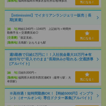
[勤務地]
福岡県福岡市博多区会社所在地/博多区
気になる！
【intimissimi】でイタリアンランジェリー販売｜長
期[派遣]
[給 与]
時給1340円～1340円 上記給与＋時間外
勤務手当＋交通費支給◎
[交通費]
「規定支給」
気になる！
[勤務地]
古島駅
/
おもろまち駅
週5勤務で日給1万円に！！入社祝金最大15万円★有
給付与で”収入そのまま”長期休みが取れる♪交通誘導
[アルバイト]
[給 与]
日給9,000円～
[勤務地]
福岡県大牟田市西宮浦町8（最寄り駅：大
気になる！
牟田駅）
※高待遇！短時間勤務OK！【時給5000円】インプラ
ント（オールオン4）専任ドクター募集[アルバイト]