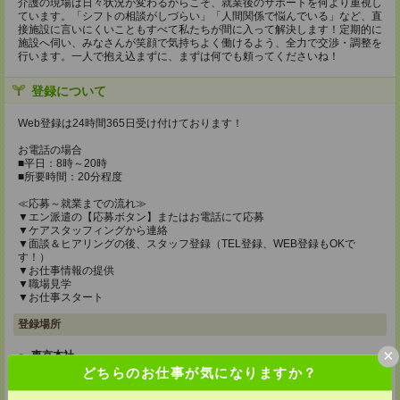
介護の現場は日々状況が変わるからこそ、就業後のサポートを何より重視し
ています。「シフトの相談がしづらい」「人間関係で悩んでいる」など、直
接施設に言いにくいこともすべて私たちが間に入って解決します！定期的に
施設へ伺い、みなさんが笑顔で気持ちよく働けるよう、全力で交渉・調整を
行います。一人で抱え込まずに、まずは何でも頼ってくださいね！
登録について
Web登録は24時間365日受け付けております！
お電話の場合
■平日：8時～20時
■所要時間：20分程度
≪応募～就業までの流れ≫
▼エン派遣の【応募ボタン】またはお電話にて応募
▼ケアスタッフィングから連絡
▼面談＆ヒアリングの後、スタッフ登録（TEL登録、WEB登録もOKで
す！）
▼お仕事情報の提供
▼職場見学
▼お仕事スタート
登録場所
×
東京本社
どちらのお仕事が気になりますか？
〒101-0034 東京都千代田区神田東紺屋町２８－１ VORT神田2 7F
TEL：0120-936-286