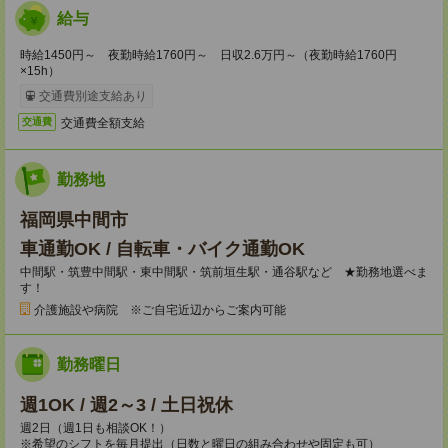
給与
時給1450円～ 夜勤時給1760円～ 日収2.6万円～（夜勤時給1760円
×15h）
交通費別途支給あり
交通費全額支給
交通費
勤務地
福岡県中間市
車通勤OK / 自転車・バイク通勤OK
中間駅・筑豊中間駅・東中間駅・筑前垣生駅・通谷駅など ★勤務地選べま
す！
介護施設や病院 ※ご自宅近辺からご案内可能
勤務曜日
週1OK / 週2～3 / 土日祝休
週2日（週1日も相談OK！）
※希望のシフトを毎月提出（日数と曜日の組み合わせや固定も可）