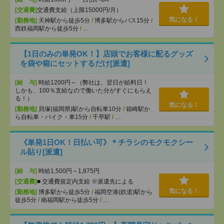
[交通費]
交通費支給（上限15000円/月）
気になる！
[勤務地]
天神駅から徒歩5分
/
博多駅からバス15分
/
西鉄福岡駅から徒歩5分
/
…
【1日のみの単発OK！】店頭でお客様に配るグッズ
を袋や箱にセットするだけ[派遣]
[給 与]
時給1200円～（弊社は、翌日が給料日！
しかも、100％支給なので働いた分がすぐにもらえ
る！）
気になる！
[勤務地]
貝塚(福岡県)駅から自転車10分
/
箱崎駅か
ら自転車・バイク・車15分
/
千早駅
/
…
《単発1日OK！日払い可》＊チラシのモクモクシー
ル貼り[派遣]
[給 与]
時給1,500円～1,875円
[交通費]
■ 交通費規定内支給 ※派遣先による
気になる！
[勤務地]
博多駅から徒歩5分
/
福岡空港(鉄道)駅から
徒歩5分
/
南福岡駅から徒歩5分
/
…